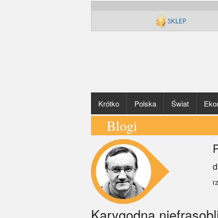
Krótko
Polska
Świat
Eko
Blogi
P
d
r
Karygodna niefrasob