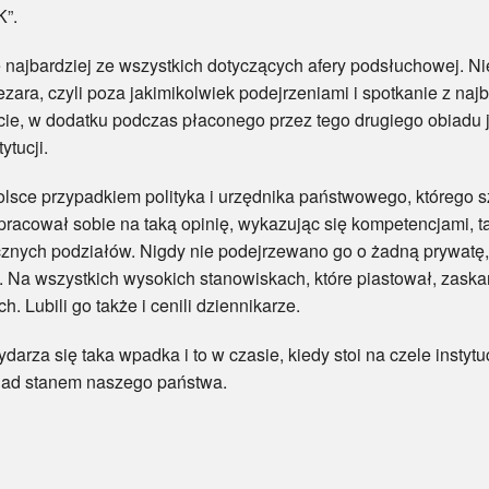
K”.
dziej ze wszystkich dotyczących afery podsłuchowej. Nie tyl
zara, czyli poza jakimikolwiek podejrzeniami i spotkanie z na
ie, w dodatku podczas płaconego przez tego drugiego obiadu j
ytucji.
 przypadkiem polityka i urzędnika państwowego, którego sza
zapracował sobie na taką opinię, wykazując się kompetencjami, t
cznych podziałów. Nigdy nie podejrzewano go o żadną prywatę,
ę. Na wszystkich wysokich stanowiskach, które piastował, zask
 Lubili go także i cenili dziennikarze.
a się taka wpadka i to w czasie, kiedy stoi na czele instytuc
 nad stanem naszego państwa.