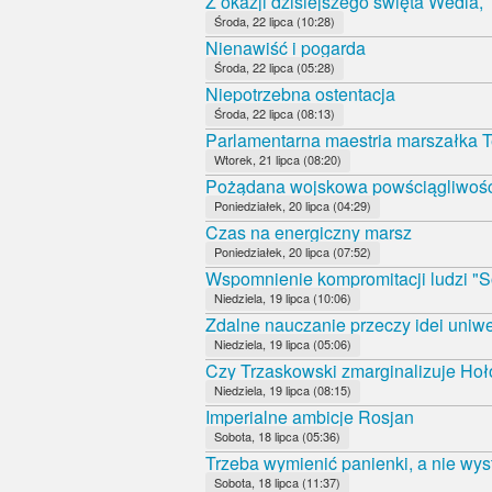
Z okazji dzisiejszego święta Wedla,
Środa, 22 lipca (10:28)
Nienawiść i pogarda
Środa, 22 lipca (05:28)
Niepotrzebna ostentacja
Środa, 22 lipca (08:13)
Parlamentarna maestria marszałka T
Wtorek, 21 lipca (08:20)
Pożądana wojskowa powściągliwoś
Poniedziałek, 20 lipca (04:29)
Czas na energiczny marsz
Poniedziałek, 20 lipca (07:52)
Wspomnienie kompromitacji ludzi "S
Niedziela, 19 lipca (10:06)
Zdalne nauczanie przeczy idei uniwe
Niedziela, 19 lipca (05:06)
Czy Trzaskowski zmarginalizuje Ho
Niedziela, 19 lipca (08:15)
Imperialne ambicje Rosjan
Sobota, 18 lipca (05:36)
Trzeba wymienić panienki, a nie wys
Sobota, 18 lipca (11:37)