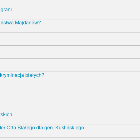
egrani
państwa Majdanów?
kryminacja białych?
wskich
r Orła Białego dla gen. Kuklińskiego