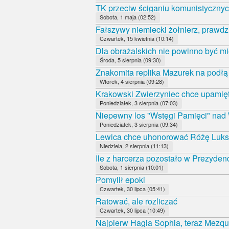
TK przeciw ściganiu komunistycznyc
Sobota, 1 maja (02:52)
Fałszywy niemiecki żołnierz, prawdz
Czwartek, 15 kwietnia (10:14)
Dla obrażalskich nie powinno być mi
Środa, 5 sierpnia (09:30)
Znakomita replika Mazurek na podł
Wtorek, 4 sierpnia (09:28)
Krakowski Zwierzyniec chce upamięt
Poniedziałek, 3 sierpnia (07:03)
Niepewny los "Wstęgi Pamięci" nad
Poniedziałek, 3 sierpnia (09:34)
Lewica chce uhonorować Różę Luk
Niedziela, 2 sierpnia (11:13)
Ile z harcerza pozostało w Prezyde
Sobota, 1 sierpnia (10:01)
Pomylił epoki
Czwartek, 30 lipca (05:41)
Ratować, ale rozliczać
Czwartek, 30 lipca (10:49)
Najpierw Hagia Sophia, teraz Mezqui