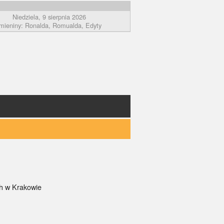
Niedziela, 9 sierpnia 2026
imieniny: Ronalda, Romualda, Edyty
ch w Krakowie