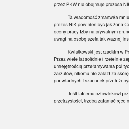
przez PKW nie obejmuje prezesa NI
Ta wiadomość zmartwiła mnie najbar
prezes NIK powinien być jak żona Ce
oceny pracy Izby na prywatnym grunc
uwagi na osobę szefa tak ważnej inst
Kwiatkowski jest rzadkim w Polsce
Przez wiele lat solidnie i rzetelnie 
umiejętnością przełamywania polity
zarzutów, nikomu nie zalazł za skór
podwładnych i szacunek przełożonych.
Jeśli takiemu człowiekowi przydarz
przejrzystości, trzeba załamać ręce