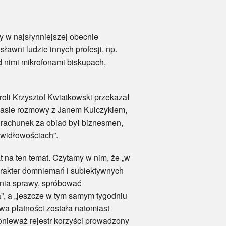
w najsłynniejszej obecnie
 sławni ludzie innych profesji, np.
d nimi mikrofonami biskupach,
i Krzysztof Kwiatkowski przekazał
zasie rozmowy z Janem Kulczykiem,
 rachunek za obiad był biznesmen,
awidłowościach”.
a ten temat. Czytamy w nim, że „w
arakter domniemań i subiektywnych
enia sprawy, spróbować
”, a „jeszcze w tym samym tygodniu
a płatności została natomiast
nieważ rejestr korzyści prowadzony