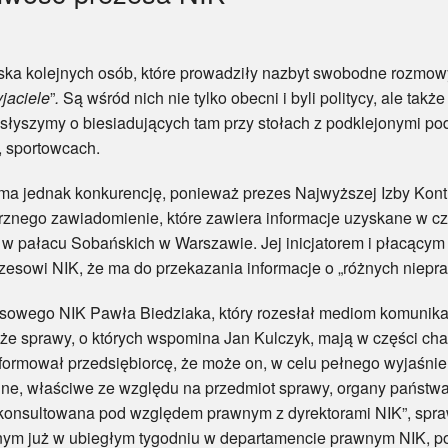
lejnych osób, które prowadziły nazbyt swobodne rozmowy 
jaciele
”
.
Są wśród nich nie tylko obecni i byli politycy, ale także
słyszymy o biesiadujących tam przy stołach z podklejonymi po
, sportowcach.
dnak konkurencję, ponieważ prezes Najwyższej Izby Kontrol
znego zawiadomienie, które zawiera informacje uzyskane w c
 w pałacu Sobańskich w Warszawie. Jej inicjatorem i płacącym
ezesowi NIK, że ma do przekazania informacje o „różnych niepr
go NIK Pawła Biedziaka, który rozesłał mediom komunikat n
 że sprawy, o których wspomina Jan Kulczyk, mają w części ch
nformował przedsiębiorcę, że może on, w celu pełnego wyjaśni
ne, właściwe ze względu na przedmiot sprawy, organy państwa
onsultowana pod względem prawnym z dyrektorami NIK”, spraw
ym już w ubiegłym tygodniu w departamencie prawnym NIK, po