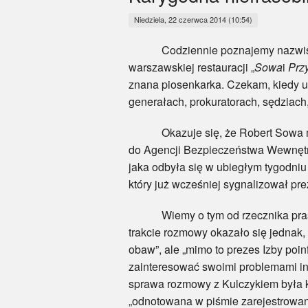
Niedziela, 22 czerwca 2014 (10:54)
Codziennie poznajemy nazwiska ko
warszawskiej restauracji „
Sowa
i
Przy
znana piosenkarka. Czekam, kiedy u
generałach, prokuratorach, sędziach
Okazuje się, że Robert Sowa ma je
do Agencji Bezpieczeństwa Wewnętr
jaka odbyła się w ubiegłym tygodniu
który już wcześniej sygnalizował pr
Wiemy o tym od rzecznika prasowe
trakcie rozmowy okazało się jednak,
obaw”, ale „mimo to prezes Izby poi
zainteresować swoimi problemami in
sprawa rozmowy z Kulczykiem była k
„odnotowana w piśmie zarejestrowan