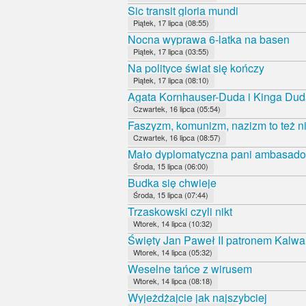
Sic transit gloria mundi
Piątek, 17 lipca (08:55)
Nocna wyprawa 6-latka na basen
Piątek, 17 lipca (03:55)
Na polityce świat się kończy
Piątek, 17 lipca (08:10)
Agata Kornhauser-Duda i Kinga Duda
Czwartek, 16 lipca (05:54)
Faszyzm, komunizm, nazizm to też ni
Czwartek, 16 lipca (08:57)
Mało dyplomatyczna pani ambasado
Środa, 15 lipca (06:00)
Budka się chwieje
Środa, 15 lipca (07:44)
Trzaskowski czyli nikt
Wtorek, 14 lipca (10:32)
Święty Jan Paweł II patronem Kalwa
Wtorek, 14 lipca (05:32)
Weselne tańce z wirusem
Wtorek, 14 lipca (08:18)
Wyjeżdżajcie jak najszybciej