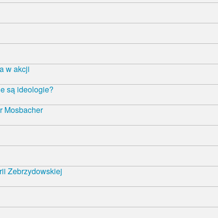
 w akcji
e są ideologie?
r Mosbacher
rii Zebrzydowskiej