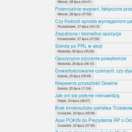
Wtorek, 28 lipca (04:41)
Potencjalnie wygrani, faktycznie prz
Wtorek, 28 lipca (07:55)
Czy Kościół sprosta wymaganiom 
Poniedziałek, 27 lipca (04:15)
Zagubiona i bezradna opozycja
Poniedziałek, 27 lipca (07:59)
Sieroty po PRL w akcji
Niedziela, 26 lipca (05:26)
Opozycyjne jojczenie powyborcze
Niedziela, 26 lipca (08:10)
Dowartościowanie czarnych, czy dys
Sobota, 25 lipca (05:45)
Niepewna przyszłość Gowina
Sobota, 25 lipca (11:04)
Jak oni się pięknie nienawidzą
Piątek, 24 lipca (08:07)
Brak kindersztuby państwa Trzasko
Czwartek, 23 lipca (05:29)
Apel POKiN do Prezydenta RP o Orde
Czwartek, 23 lipca (07:50)