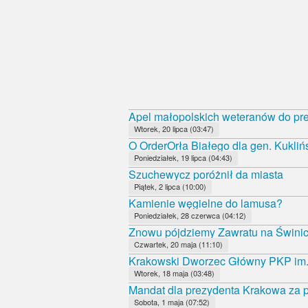
Apel małopolskich weteranów do pr
Wtorek, 20 lipca (03:47)
O OrderOrła Białego dla gen. Kukliń
Poniedziałek, 19 lipca (04:43)
Szuchewycz poróżnił da miasta
Piątek, 2 lipca (10:00)
Kamienie węgielne do lamusa?
Poniedziałek, 28 czerwca (04:12)
Znowu pójdziemy Zawratu na Świni
Czwartek, 20 maja (11:10)
Krakowski Dworzec Główny PKP im.
Wtorek, 18 maja (03:48)
Mandat dla prezydenta Krakowa za p
Sobota, 1 maja (07:52)