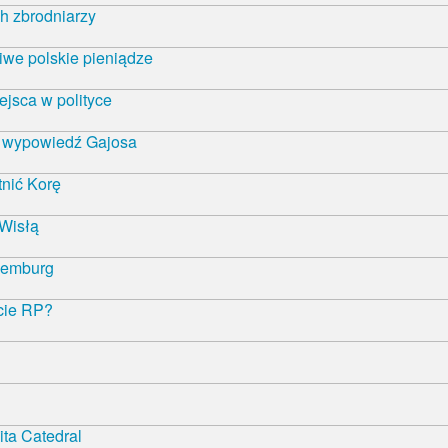
h zbrodniarzy
iwe polskie pieniądze
ejsca w polityce
ą wypowiedź Gajosa
nić Korę
 Wisłą
semburg
ncie RP?
ta Catedral