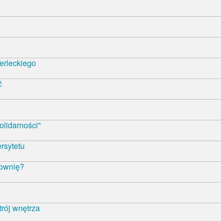
erleckiego
ć
olidarności"
rsytetu
łownię?
trój wnętrza