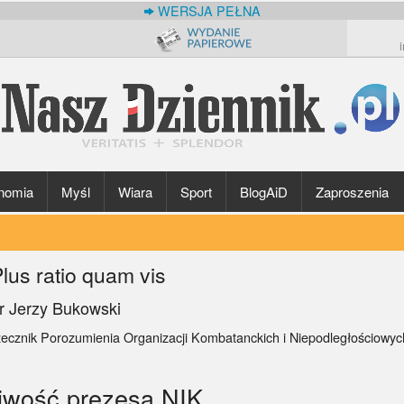
WERSJA PEŁNA
nomia
Myśl
Wiara
Sport
BlogAiD
Zaproszenia
lus ratio quam vis
r Jerzy Bukowski
zecznik Porozumienia Organizacji Kombatanckich i Niepodległościowy
liwość prezesa NIK