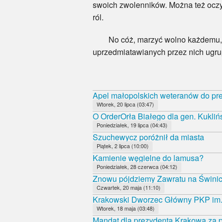
swoich zwolenników. Można też oczyw
ról.
No cóż, marzyć wolno każdemu, a na
uprzedmiatawianych przez nich ugru
Apel małopolskich weteranów do pr
Wtorek, 20 lipca (03:47)
O OrderOrła Białego dla gen. Kukliń
Poniedziałek, 19 lipca (04:43)
Szuchewycz poróżnił da miasta
Piątek, 2 lipca (10:00)
Kamienie węgielne do lamusa?
Poniedziałek, 28 czerwca (04:12)
Znowu pójdziemy Zawratu na Świni
Czwartek, 20 maja (11:10)
Krakowski Dworzec Główny PKP im.
Wtorek, 18 maja (03:48)
Mandat dla prezydenta Krakowa za p