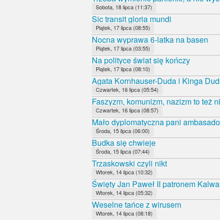
Sobota, 18 lipca (11:37)
Sic transit gloria mundi
Piątek, 17 lipca (08:55)
Nocna wyprawa 6-latka na basen
Piątek, 17 lipca (03:55)
Na polityce świat się kończy
Piątek, 17 lipca (08:10)
Agata Kornhauser-Duda i Kinga Duda
Czwartek, 16 lipca (05:54)
Faszyzm, komunizm, nazizm to też ni
Czwartek, 16 lipca (08:57)
Mało dyplomatyczna pani ambasado
Środa, 15 lipca (06:00)
Budka się chwieje
Środa, 15 lipca (07:44)
Trzaskowski czyli nikt
Wtorek, 14 lipca (10:32)
Święty Jan Paweł II patronem Kalwa
Wtorek, 14 lipca (05:32)
Weselne tańce z wirusem
Wtorek, 14 lipca (08:18)