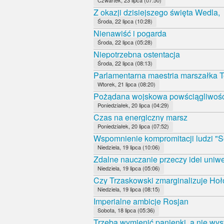
Czwartek, 23 lipca (07:50)
Z okazji dzisiejszego święta Wedla,
Środa, 22 lipca (10:28)
Nienawiść i pogarda
Środa, 22 lipca (05:28)
Niepotrzebna ostentacja
Środa, 22 lipca (08:13)
Parlamentarna maestria marszałka T
Wtorek, 21 lipca (08:20)
Pożądana wojskowa powściągliwoś
Poniedziałek, 20 lipca (04:29)
Czas na energiczny marsz
Poniedziałek, 20 lipca (07:52)
Wspomnienie kompromitacji ludzi "S
Niedziela, 19 lipca (10:06)
Zdalne nauczanie przeczy idei uniwe
Niedziela, 19 lipca (05:06)
Czy Trzaskowski zmarginalizuje Ho
Niedziela, 19 lipca (08:15)
Imperialne ambicje Rosjan
Sobota, 18 lipca (05:36)
Trzeba wymienić panienki, a nie wys