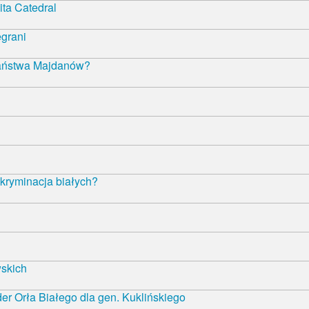
ta Catedral
egrani
państwa Majdanów?
kryminacja białych?
wskich
r Orła Białego dla gen. Kuklińskiego