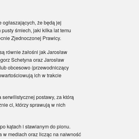
 ogłaszających, że będą jej
usty śmiech, jaki kilka lat temu
cnie Zjednoczonej Prawicy.
ą równie żałośni jak Jarosław
egorz Schetyna oraz Jarosław
i) lub obcesowo (przewodniczący
owartościowują ich w trakcie
erwilistycznej postawy, za którą
nie ci, którzy sprawują w nich
o kątach i stawianym do pionu.
a w mediach oraz licząc na naiwność