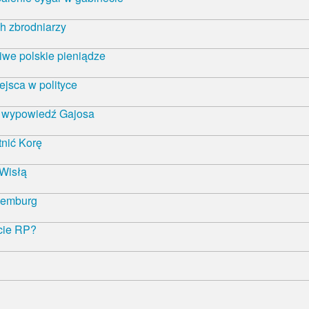
h zbrodniarzy
iwe polskie pieniądze
ejsca w polityce
ą wypowiedź Gajosa
nić Korę
 Wisłą
semburg
ncie RP?