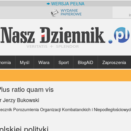
WERSJA PEŁNA
i
nomia
Myśl
Wiara
Sport
BlogAiD
Zaproszenia
lus ratio quam vis
r Jerzy Bukowski
zecznik Porozumienia Organizacji Kombatanckich i Niepodległościowy
skiej polityki