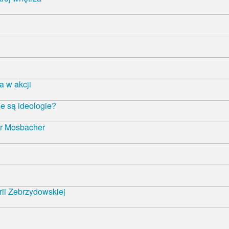
 w akcji
e są ideologie?
r Mosbacher
rii Zebrzydowskiej