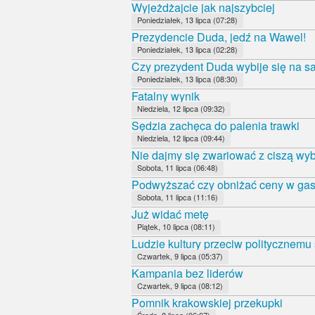
Wyjeżdżajcie jak najszybciej
Poniedziałek, 13 lipca (07:28)
Prezydencie Duda, jedź na Wawel!
Poniedziałek, 13 lipca (02:28)
Czy prezydent Duda wybije się na 
Poniedziałek, 13 lipca (08:30)
Fatalny wynik
Niedziela, 12 lipca (09:32)
Sędzia zachęca do palenia trawki
Niedziela, 12 lipca (09:44)
Nie dajmy się zwariować z ciszą wy
Sobota, 11 lipca (06:48)
Podwyższać czy obniżać ceny w gas
Sobota, 11 lipca (11:16)
Już widać metę
Piątek, 10 lipca (08:11)
Ludzie kultury przeciw politycznemu
Czwartek, 9 lipca (05:37)
Kampania bez liderów
Czwartek, 9 lipca (08:12)
Pomnik krakowskiej przekupki