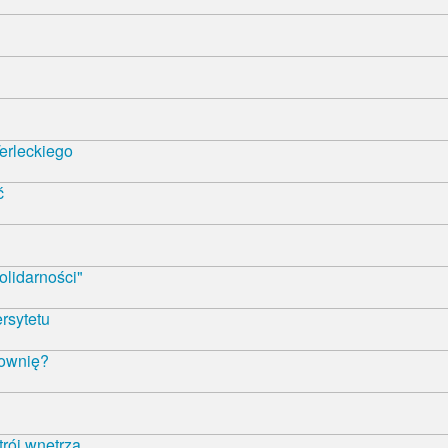
erleckiego
ć
olidarności"
rsytetu
łownię?
trój wnętrza