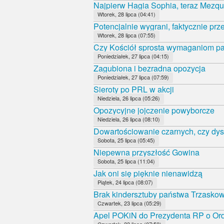
Najpierw Hagia Sophia, teraz Mezqui
Wtorek, 28 lipca (04:41)
Potencjalnie wygrani, faktycznie prz
Wtorek, 28 lipca (07:55)
Czy Kościół sprosta wymaganiom 
Poniedziałek, 27 lipca (04:15)
Zagubiona i bezradna opozycja
Poniedziałek, 27 lipca (07:59)
Sieroty po PRL w akcji
Niedziela, 26 lipca (05:26)
Opozycyjne jojczenie powyborcze
Niedziela, 26 lipca (08:10)
Dowartościowanie czarnych, czy dys
Sobota, 25 lipca (05:45)
Niepewna przyszłość Gowina
Sobota, 25 lipca (11:04)
Jak oni się pięknie nienawidzą
Piątek, 24 lipca (08:07)
Brak kindersztuby państwa Trzasko
Czwartek, 23 lipca (05:29)
Apel POKiN do Prezydenta RP o Orde