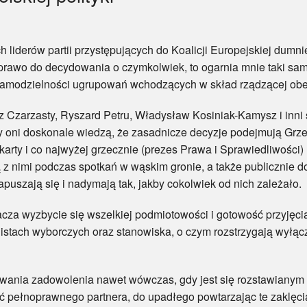
derów partii przystępujących do Koalicji Europejskiej dumnie
rawo do decydowania o czymkolwiek, to ogarnia mnie taki sam p
samodzielności ugrupowań wchodzących w skład rządzącej obe
arzasty, Ryszard Petru, Władysław Kosiniak-Kamysz i inni s
 oni doskonale wiedzą, że zasadnicze decyzje podejmują Grz
e karty i co najwyżej grzecznie (prezes Prawa i Sprawiedliwośc
 z nimi podczas spotkań w wąskim gronie, a także publicznie d
uszają się i nadymają tak, jakby cokolwiek od nich zależało.
wyzbycie się wszelkiej podmiotowości i gotowość przyjęcia s
istach wyborczych oraz stanowiska, o czym rozstrzygają wyłącz
ia zadowolenia nawet wówczas, gdy jest się rozstawianym p
ć pełnoprawnego partnera, do upadłego powtarzając te zaklęci