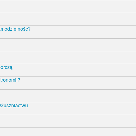
samodzielność?
borczą
tronomii?
 słuszniactwu