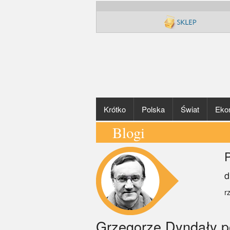
Krótko
Polska
Świat
Eko
Blogi
P
d
r
Grzegorze Dyndały pol