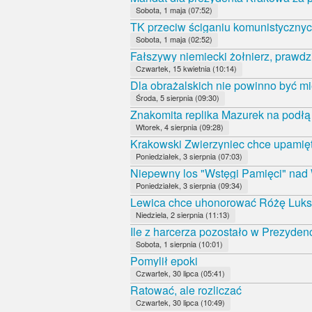
Sobota, 1 maja (07:52)
TK przeciw ściganiu komunistycznyc
Sobota, 1 maja (02:52)
Fałszywy niemiecki żołnierz, prawdz
Czwartek, 15 kwietnia (10:14)
Dla obrażalskich nie powinno być mi
Środa, 5 sierpnia (09:30)
Znakomita replika Mazurek na podł
Wtorek, 4 sierpnia (09:28)
Krakowski Zwierzyniec chce upamięt
Poniedziałek, 3 sierpnia (07:03)
Niepewny los "Wstęgi Pamięci" nad
Poniedziałek, 3 sierpnia (09:34)
Lewica chce uhonorować Różę Luk
Niedziela, 2 sierpnia (11:13)
Ile z harcerza pozostało w Prezyde
Sobota, 1 sierpnia (10:01)
Pomylił epoki
Czwartek, 30 lipca (05:41)
Ratować, ale rozliczać
Czwartek, 30 lipca (10:49)