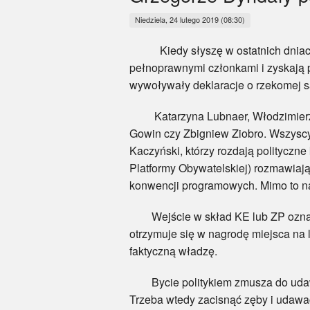
Niedziela, 24 lutego 2019 (08:30)
Kiedy słyszę w ostatnich dniach li
pełnoprawnymi członkami i zyskają p
wywoływały deklaracje o rzekomej 
Katarzyna Lubnaer, Włodzimierz Cz
Gowin czy Zbigniew Ziobro. Wszyscy
Kaczyński, którzy rozdają polityczn
Platformy Obywatelskiej) rozmawiają
konwencji programowych. Mimo to nap
Wejście w skład KE lub ZP oznacza 
otrzymuje się w nagrodę miejsca na l
faktyczną władzę.
Bycie politykiem zmusza do udawan
Trzeba wtedy zacisnąć zęby i udawa