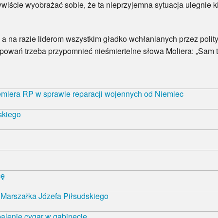
iście wyobrażać sobie, że ta nieprzyjemna sytuacja ulegnie k
 razie liderom wszystkim gładko wchłanianych przez polityc
powań trzeba przypomnieć nieśmiertelne słowa Moliera: „Sam t
emiera RP w sprawie reparacji wojennych od Niemiec
skiego
cę
Marszałka Józefa Piłsudskiego
alenie cygar w gabinecie