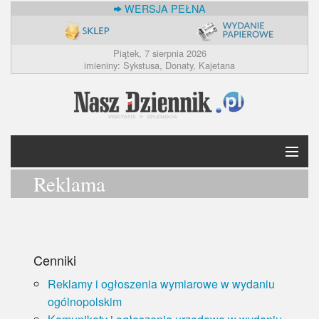
WERSJA PEŁNA
Piątek, 7 sierpnia 2026
imieniny: Sykstusa, Donaty, Kajetana
Reklama
Krótko
Polska
Świat
Cenniki
Reklamy i ogłoszenia wymiarowe w wydaniu
Ekonomia
ogólnopolskim