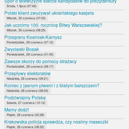
Spór o telewizyjne starcie kandydatów do prezydentury
Środa, 1 lipca (07:43)
Polski klient zwyzywał ukraińskiego kasjera
Wtorek, 30 czerwca (07:03)
Jak uczcimy 100. rocznicę Bitwy Warszawskiej?
Wtorek, 30 czerwca (08:25)
Przegrany Kosiniak-Kamysz
Poniedziałek, 29 czerwca (07:12)
Zwycięski Bosak
Poniedziałek, 29 czerwca (01:45)
Zawsze skorzy do pomocy strażacy
Poniedziałek, 29 czerwca (08:17)
Przepływy elektoratów
Niedziela, 28 czerwca (09:21)
Koniec z jasnym piwem i z białym barszczem?
Niedziela, 28 czerwca (08:03)
Podziwiajmy Polskę
Sobota, 27 czerwca (10:12)
Mamy dość!
Piątek, 26 czerwca (02:28)
Krakowska policja sprawdza, czy nosimy maseczki
Piątek, 26 czerwca (08:32)