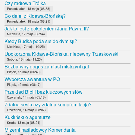
Czy radiowa Trójka
Poniedziałek, 18 maja (06:38)
Co dalej z Kidawą-Błońską?
Poniedziałek, 18 maja (08:21)
Jak to jest z pokoleniem Jana Pawła II?
Niedziela, 17 maja (06:54)
Kiedy Budka poda się do dymisji?
Niedziela, 17 maja (10:25)
Upokorzona Kidawa-Błońska, niepewny Trzaskowski
Sobota, 16 maja (11:23)
Bezbarwny goguś zamiast mistrzyni gaf
Piątek, 15 maja (06:49)
Wyborcza awantura w PO
Piątek, 15 maja (08:17)
Przekład Biblii bez kluczowych słów
Czwartek, 14 maja (05:18)
Zdalna sesja czy zdalna kompromitacja?
Czwartek, 14 maja (08:07)
Kukliński o agenturze
Środa, 13 maja (08:21)
Mizerni naśladowcy Komendanta
Wtorek, 12 maja (06:17)