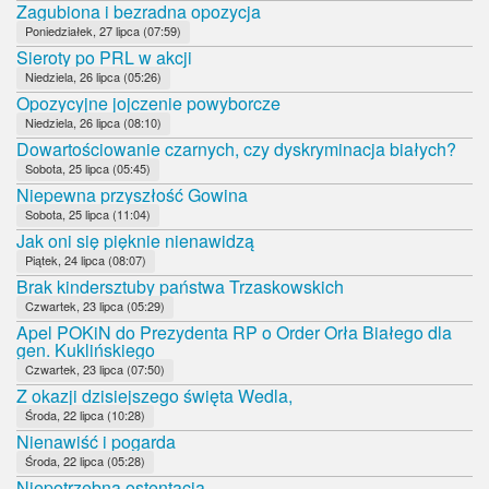
Zagubiona i bezradna opozycja
Poniedziałek, 27 lipca (07:59)
Sieroty po PRL w akcji
Niedziela, 26 lipca (05:26)
Opozycyjne jojczenie powyborcze
Niedziela, 26 lipca (08:10)
Dowartościowanie czarnych, czy dyskryminacja białych?
Sobota, 25 lipca (05:45)
Niepewna przyszłość Gowina
Sobota, 25 lipca (11:04)
Jak oni się pięknie nienawidzą
Piątek, 24 lipca (08:07)
Brak kindersztuby państwa Trzaskowskich
Czwartek, 23 lipca (05:29)
Apel POKiN do Prezydenta RP o Order Orła Białego dla
gen. Kuklińskiego
Czwartek, 23 lipca (07:50)
Z okazji dzisiejszego święta Wedla,
Środa, 22 lipca (10:28)
Nienawiść i pogarda
Środa, 22 lipca (05:28)
Niepotrzebna ostentacja