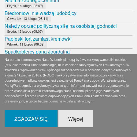
Nie ma żadnego centrum
Piątek, 14 lutego (08:07)
Biedroniowi nie wadzą ludobójcy
Czwartek, 13 lutego (08:11)
Należy oprzeć polityczną siłę na osobistej godności
Środa, 12 lutego (08:07)
Papieski tort zamiast kremówki
Wtorek, 11 lutego (06:32)
Spadkobiercy pana Jourdaina
Wtorek, 11 lutego (08:14)
Na portalu internetowym NaszDziennik.pl mogą być wykorzystywane pliki cookies
Współczesne warchoły
(tzw. ciasteczka) i inne technologie, m.in w celach statystycznych i reklamowych. W
Poniedziałek, 10 lutego (06:28)
związku z wprowadzeniem Ogólnego rozporządzenia o ochronie danych osobowych
z dnia 27 kwietnia 2016 r. (RODO) wykorzystywanie informacji pozyskanych za
PO nadal w martwym dryfie
pośrednictwem plików cookies jest zależne od Pani/Pana zgody. Wyrażenie przez
Poniedziałek, 10 lutego (08:16)
Panią/Pana zgody na wykorzystywanie tych informacji pozwoli na przygotowywanie
Zła wiadomość dla Andrzeja Dudy
przez właściciela portalu internetowego NaszDziennik.pl oraz jego zaufanych
Niedziela, 9 lutego (09:07)
partnerów treści oraz reklam odpowiadających Pani/Pana zainteresowaniom oraz
8 dni w korkach
preferencjom, a także będzie pomocne w celu analitycznym.
Sobota, 8 lutego (06:59)
Wierni Bogu, Polsce i bliźnim
ZGADZAM SIĘ
Więcej
Sobota, 8 lutego (11:52)
Czy Andrzej Duda udźwignie rolę faworyta?
Piątek, 7 lutego (09:07)