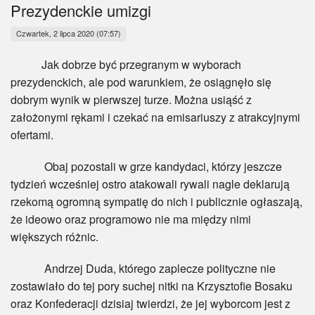
Myśl
Prezydenckie umizgi
Czwartek, 2 lipca 2020 (07:57)
Wiara
Jak dobrze być przegranym w wyborach
Sport
prezydenckich, ale pod warunkiem, że osiągnęło się
dobrym wynik w pierwszej turze. Można usiąść z
BlogAiD
założonymi rękami i czekać na emisariuszy z atrakcyjnymi
ofertami.
Zaproszenia
Obaj pozostali w grze kandydaci, którzy jeszcze
tydzień wcześniej ostro atakowali rywali nagle deklarują
rzekomą ogromną sympatię do nich i publicznie ogłaszają,
że ideowo oraz programowo nie ma między nimi
większych różnic.
Andrzej Duda, którego zaplecze polityczne nie
zostawiało do tej pory suchej nitki na Krzysztofie Bosaku
oraz Konfederacji dzisiaj twierdzi, że jej wyborcom jest z