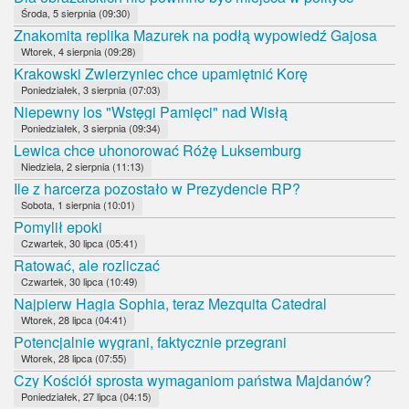
Środa, 5 sierpnia (09:30)
Znakomita replika Mazurek na podłą wypowiedź Gajosa
Wtorek, 4 sierpnia (09:28)
Krakowski Zwierzyniec chce upamiętnić Korę
Poniedziałek, 3 sierpnia (07:03)
Niepewny los "Wstęgi Pamięci" nad Wisłą
Poniedziałek, 3 sierpnia (09:34)
Lewica chce uhonorować Różę Luksemburg
Niedziela, 2 sierpnia (11:13)
Ile z harcerza pozostało w Prezydencie RP?
Sobota, 1 sierpnia (10:01)
Pomylił epoki
Czwartek, 30 lipca (05:41)
Ratować, ale rozliczać
Czwartek, 30 lipca (10:49)
Najpierw Hagia Sophia, teraz Mezquita Catedral
Wtorek, 28 lipca (04:41)
Potencjalnie wygrani, faktycznie przegrani
Wtorek, 28 lipca (07:55)
Czy Kościół sprosta wymaganiom państwa Majdanów?
Poniedziałek, 27 lipca (04:15)