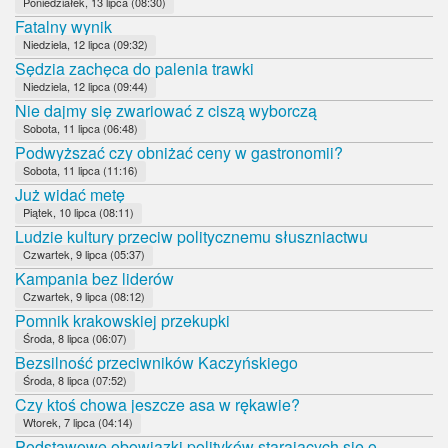
Poniedziałek, 13 lipca (08:30)
Fatalny wynik
Niedziela, 12 lipca (09:32)
Sędzia zachęca do palenia trawki
Niedziela, 12 lipca (09:44)
Nie dajmy się zwariować z ciszą wyborczą
Sobota, 11 lipca (06:48)
Podwyższać czy obniżać ceny w gastronomii?
Sobota, 11 lipca (11:16)
Już widać metę
Piątek, 10 lipca (08:11)
Ludzie kultury przeciw politycznemu słuszniactwu
Czwartek, 9 lipca (05:37)
Kampania bez liderów
Czwartek, 9 lipca (08:12)
Pomnik krakowskiej przekupki
Środa, 8 lipca (06:07)
Bezsilność przeciwników Kaczyńskiego
Środa, 8 lipca (07:52)
Czy ktoś chowa jeszcze asa w rękawie?
Wtorek, 7 lipca (04:14)
Podstawowe obowiązki polityków starających się o