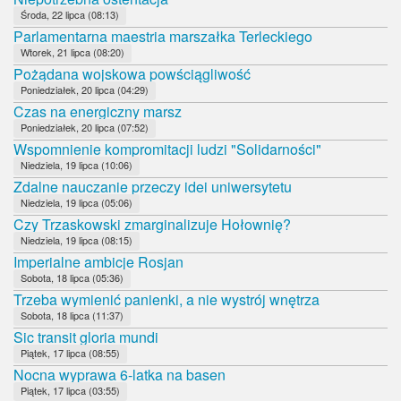
Środa, 22 lipca (08:13)
Parlamentarna maestria marszałka Terleckiego
Wtorek, 21 lipca (08:20)
Pożądana wojskowa powściągliwość
Poniedziałek, 20 lipca (04:29)
Czas na energiczny marsz
Poniedziałek, 20 lipca (07:52)
Wspomnienie kompromitacji ludzi "Solidarności"
Niedziela, 19 lipca (10:06)
Zdalne nauczanie przeczy idei uniwersytetu
Niedziela, 19 lipca (05:06)
Czy Trzaskowski zmarginalizuje Hołownię?
Niedziela, 19 lipca (08:15)
Imperialne ambicje Rosjan
Sobota, 18 lipca (05:36)
Trzeba wymienić panienki, a nie wystrój wnętrza
Sobota, 18 lipca (11:37)
Sic transit gloria mundi
Piątek, 17 lipca (08:55)
Nocna wyprawa 6-latka na basen
Piątek, 17 lipca (03:55)