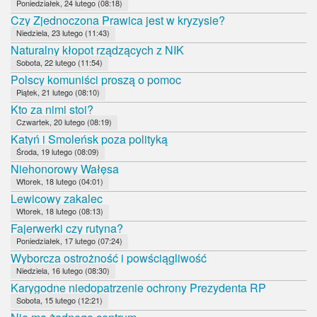
Poniedziałek, 24 lutego (08:18)
Czy Zjednoczona Prawica jest w kryzysie?
Niedziela, 23 lutego (11:43)
Naturalny kłopot rządzących z NIK
Sobota, 22 lutego (11:54)
Polscy komuniści proszą o pomoc
Piątek, 21 lutego (08:10)
Kto za nimi stoi?
Czwartek, 20 lutego (08:19)
Katyń i Smoleńsk poza polityką
Środa, 19 lutego (08:09)
Niehonorowy Wałęsa
Wtorek, 18 lutego (04:01)
Lewicowy zakalec
Wtorek, 18 lutego (08:13)
Fajerwerki czy rutyna?
Poniedziałek, 17 lutego (07:24)
Wyborcza ostrożność i powściągliwość
Niedziela, 16 lutego (08:30)
Karygodne niedopatrzenie ochrony Prezydenta RP
Sobota, 15 lutego (12:21)