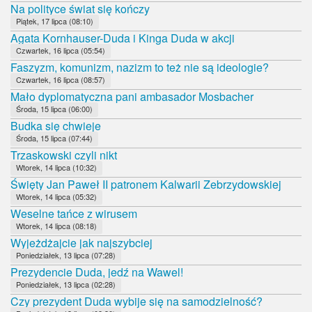
Na polityce świat się kończy
Piątek, 17 lipca (08:10)
Agata Kornhauser-Duda i Kinga Duda w akcji
Czwartek, 16 lipca (05:54)
Faszyzm, komunizm, nazizm to też nie są ideologie?
Czwartek, 16 lipca (08:57)
Mało dyplomatyczna pani ambasador Mosbacher
Środa, 15 lipca (06:00)
Budka się chwieje
Środa, 15 lipca (07:44)
Trzaskowski czyli nikt
Wtorek, 14 lipca (10:32)
Święty Jan Paweł II patronem Kalwarii Zebrzydowskiej
Wtorek, 14 lipca (05:32)
Weselne tańce z wirusem
Wtorek, 14 lipca (08:18)
Wyjeżdżajcie jak najszybciej
Poniedziałek, 13 lipca (07:28)
Prezydencie Duda, jedź na Wawel!
Poniedziałek, 13 lipca (02:28)
Czy prezydent Duda wybije się na samodzielność?