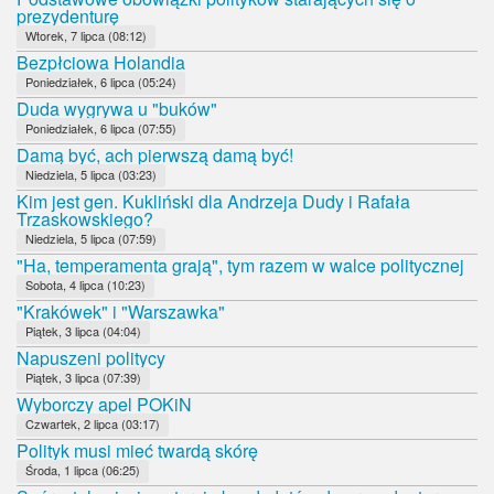
prezydenturę
Wtorek, 7 lipca (08:12)
Bezpłciowa Holandia
Poniedziałek, 6 lipca (05:24)
Duda wygrywa u "buków"
Poniedziałek, 6 lipca (07:55)
Damą być, ach pierwszą damą być!
Niedziela, 5 lipca (03:23)
Kim jest gen. Kukliński dla Andrzeja Dudy i Rafała
Trzaskowskiego?
Niedziela, 5 lipca (07:59)
"Ha, temperamenta grają", tym razem w walce politycznej
Sobota, 4 lipca (10:23)
"Krakówek" i "Warszawka"
Piątek, 3 lipca (04:04)
Napuszeni politycy
Piątek, 3 lipca (07:39)
Wyborczy apel POKiN
Czwartek, 2 lipca (03:17)
Polityk musi mieć twardą skórę
Środa, 1 lipca (06:25)