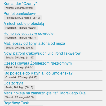
Komandor "Czarny"
Wtorek, 3 marca (07:48)
Portret pamięciowy
Poniedziałek, 2 marca (08:10)
A niech sobie protestują
Niedziela, 1 marca (05:36)
Homo sovieticusy w odwrocie
Niedziela, 1 marca (08:17)
Mąż lepszy od żony, a żona od męża
Sobota, 29 lutego (06:35)
Nowi patroni krakowskich ulic, rond i skwerów
Sobota, 29 lutego (11:47)
Cześć i chwała Żołnierzom Niezłomnym
Piątek, 28 lutego (08:04)
Kto pojedzie do Katynia i do Smoleńska?
Czwartek, 27 lutego (08:17)
Coś zgrzyta
Środa, 26 lutego (08:13)
Mecz hokeja na zamarzniętej tafli Morskiego Oka
Wtorek, 25 lutego (08:00)
Bojaźliwy Tusk