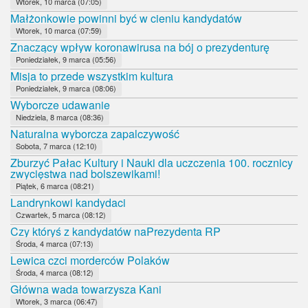
Wtorek, 10 marca (07:05)
Małżonkowie powinni być w cieniu kandydatów
Wtorek, 10 marca (07:59)
Znaczący wpływ koronawirusa na bój o prezydenturę
Poniedziałek, 9 marca (05:56)
Misja to przede wszystkim kultura
Poniedziałek, 9 marca (08:06)
Wyborcze udawanie
Niedziela, 8 marca (08:36)
Naturalna wyborcza zapalczywość
Sobota, 7 marca (12:10)
Zburzyć Pałac Kultury i Nauki dla uczczenia 100. rocznicy
zwycięstwa nad bolszewikami!
Piątek, 6 marca (08:21)
Landrynkowi kandydaci
Czwartek, 5 marca (08:12)
Czy któryś z kandydatów naPrezydenta RP
Środa, 4 marca (07:13)
Lewica czci morderców Polaków
Środa, 4 marca (08:12)
Główna wada towarzysza Kani
Wtorek, 3 marca (06:47)