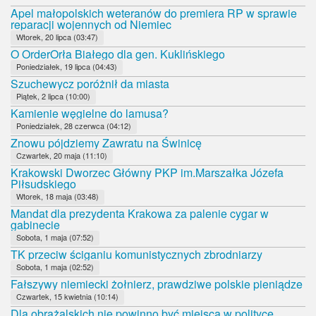
Apel małopolskich weteranów do premiera RP w sprawie
reparacji wojennych od Niemiec
Wtorek, 20 lipca (03:47)
O OrderOrła Białego dla gen. Kuklińskiego
Poniedziałek, 19 lipca (04:43)
Szuchewycz poróżnił da miasta
Piątek, 2 lipca (10:00)
Kamienie węgielne do lamusa?
Poniedziałek, 28 czerwca (04:12)
Znowu pójdziemy Zawratu na Świnicę
Czwartek, 20 maja (11:10)
Krakowski Dworzec Główny PKP im.Marszałka Józefa
Piłsudskiego
Wtorek, 18 maja (03:48)
Mandat dla prezydenta Krakowa za palenie cygar w
gabinecie
Sobota, 1 maja (07:52)
TK przeciw ściganiu komunistycznych zbrodniarzy
Sobota, 1 maja (02:52)
Fałszywy niemiecki żołnierz, prawdziwe polskie pieniądze
Czwartek, 15 kwietnia (10:14)
Dla obrażalskich nie powinno być miejsca w polityce