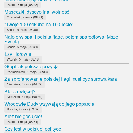
Piątek, 8 maja (08:53)
Maseczki, dyscyplina, wolność
Czwartek, 7 maja (08:31)
"Twoje 100 sekund na 100-lecie"
Środa, 6 maja (06:38)
Najpierw spalił polską flagę, potem sparodiował Mszę
Świętą
Środa, 6 maja (08:54)
Łzy Hołowni
Wtorek, 5 maja (08:18)
Głupi jak polska opozycja
Poniedziałek, 4 maja (08:38)
Za sprofanowanie polskiej flagi musi być surowa kara
Niedziela, 3 maja (04:39)
Kto da więcej?
Niedziela, 3 maja (08:49)
Wrogowie Dudy wzywają do jego poparcia
Sobota, 2 maja (12:02)
Ależ nie gosujcie!
Piątek, 1 maja (08:31)
Czy jest w polskiej polityce