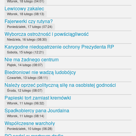
Wtorek, 18 lutego (04:01)
Lewicowy zakalec
Wtorek, 18 lutego (08:13)
Fajerwerki czy rutyna?
Poniedziałek, 17 lutego (07:24)
Wyborcza ostrożność i powściągliwość
Niedziela, 16 lutego (08:30)
Karygodne niedopatrzenie ochrony Prezydenta RP
Sobota, 15 lutego (12:21)
Nie ma żadnego centrum
Piątek, 14 lutego (08:07)
Biedroniowi nie wadzą ludobójcy
Czwartek, 13 lutego (08:11)
Należy oprzeć polityczną siłę na osobistej godności
Środa, 12 lutego (08:07)
Papieski tort zamiast kremówki
Wtorek, 11 lutego (06:32)
Spadkobiercy pana Jourdaina
Wtorek, 11 lutego (08:14)
Współczesne warchoły
Poniedziałek, 10 lutego (06:28)
PO nadal w martwym dryfie