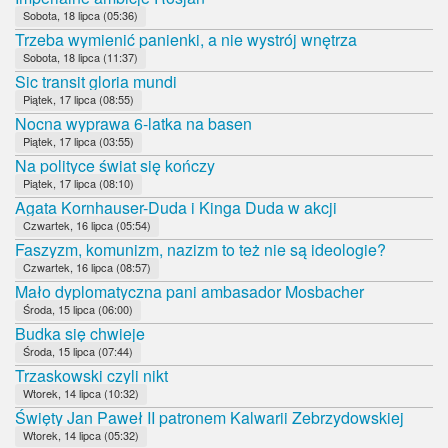
Sobota, 18 lipca (05:36)
Trzeba wymienić panienki, a nie wystrój wnętrza
Sobota, 18 lipca (11:37)
Sic transit gloria mundi
Piątek, 17 lipca (08:55)
Nocna wyprawa 6-latka na basen
Piątek, 17 lipca (03:55)
Na polityce świat się kończy
Piątek, 17 lipca (08:10)
Agata Kornhauser-Duda i Kinga Duda w akcji
Czwartek, 16 lipca (05:54)
Faszyzm, komunizm, nazizm to też nie są ideologie?
Czwartek, 16 lipca (08:57)
Mało dyplomatyczna pani ambasador Mosbacher
Środa, 15 lipca (06:00)
Budka się chwieje
Środa, 15 lipca (07:44)
Trzaskowski czyli nikt
Wtorek, 14 lipca (10:32)
Święty Jan Paweł II patronem Kalwarii Zebrzydowskiej
Wtorek, 14 lipca (05:32)