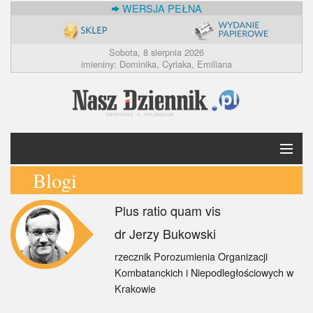
WERSJA PEŁNA
Sobota, 8 sierpnia 2026
imieniny: Dominika, Cyriaka, Emiliana
Blogi
Krótko
Plus ratio quam vis
Polska
dr Jerzy Bukowski
Świat
rzecznik Porozumienia Organizacji
Kombatanckich i Niepodległościowych w
Ekonomia
Krakowie