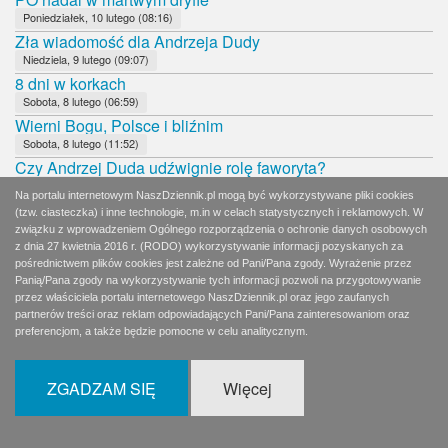
Poniedziałek, 10 lutego (08:16)
Zła wiadomość dla Andrzeja Dudy
Niedziela, 9 lutego (09:07)
8 dni w korkach
Sobota, 8 lutego (06:59)
Wierni Bogu, Polsce i bliźnim
Sobota, 8 lutego (11:52)
Czy Andrzej Duda udźwignie rolę faworyta?
Piątek, 7 lutego (09:07)
Na portalu internetowym NaszDziennik.pl mogą być wykorzystywane pliki cookies
Dobrane towarzystwo: Hołownia, Jachira, Palikot
(tzw. ciasteczka) i inne technologie, m.in w celach statystycznych i reklamowych. W
Czwartek, 6 lutego (02:06)
związku z wprowadzeniem Ogólnego rozporządzenia o ochronie danych osobowych
Pidżama, rogi i marihuana
z dnia 27 kwietnia 2016 r. (RODO) wykorzystywanie informacji pozyskanych za
pośrednictwem plików cookies jest zależne od Pani/Pana zgody. Wyrażenie przez
Czwartek, 6 lutego (08:12)
Panią/Pana zgody na wykorzystywanie tych informacji pozwoli na przygotowywanie
Hołownia w utartych koleinach
przez właściciela portalu internetowego NaszDziennik.pl oraz jego zaufanych
Środa, 5 lutego (08:12)
partnerów treści oraz reklam odpowiadających Pani/Pana zainteresowaniom oraz
Brawo!
preferencjom, a także będzie pomocne w celu analitycznym.
Wtorek, 4 lutego (09:31)
Paradoks Kidawy-Błońskiej
ZGADZAM SIĘ
Więcej
Wtorek, 4 lutego (08:11)
SIeroty po PRL chcą Nobla dla Turskiego
Poniedziałek, 3 lutego (08:02)