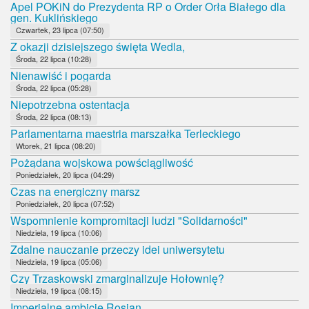
Apel POKiN do Prezydenta RP o Order Orła Białego dla
gen. Kuklińskiego
Czwartek, 23 lipca (07:50)
Z okazji dzisiejszego święta Wedla,
Środa, 22 lipca (10:28)
Nienawiść i pogarda
Środa, 22 lipca (05:28)
Niepotrzebna ostentacja
Środa, 22 lipca (08:13)
Parlamentarna maestria marszałka Terleckiego
Wtorek, 21 lipca (08:20)
Pożądana wojskowa powściągliwość
Poniedziałek, 20 lipca (04:29)
Czas na energiczny marsz
Poniedziałek, 20 lipca (07:52)
Wspomnienie kompromitacji ludzi "Solidarności"
Niedziela, 19 lipca (10:06)
Zdalne nauczanie przeczy idei uniwersytetu
Niedziela, 19 lipca (05:06)
Czy Trzaskowski zmarginalizuje Hołownię?
Niedziela, 19 lipca (08:15)
Imperialne ambicje Rosjan