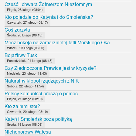
Cześć i chwała Żołnierzom Niezłomnym
Piątek, 28 lutego (08:04)
Kto pojedzie do Katynia i do Smoleńska?
Czwartek, 27 lutego (08:17)
Coś zgrzyta
Środa, 26 lutego (08:13)
Mecz hokeja na zamarzniętej tafli Morskiego Oka
Wtorek, 25 lutego (08:00)
Bojaźliwy Tusk
Poniedziałek, 24 lutego (08:18)
Czy Zjednoczona Prawica jest w kryzysie?
Niedziela, 23 lutego (11:43)
Naturalny kłopot rządzących z NIK
Sobota, 22 lutego (11:54)
Polscy komuniści proszą o pomoc
Piątek, 21 lutego (08:10)
Kto za nimi stoi?
Czwartek, 20 lutego (08:19)
Katyń i Smoleńsk poza polityką
Środa, 19 lutego (08:09)
Niehonorowy Wałęsa