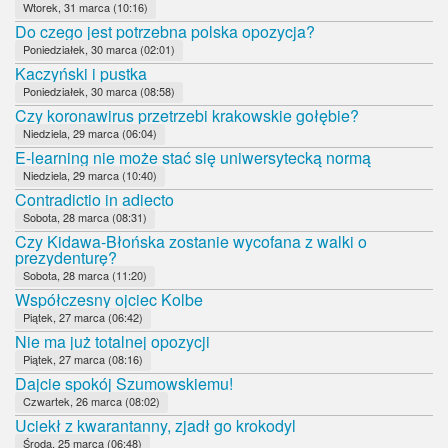
Wtorek, 31 marca (10:16)
Do czego jest potrzebna polska opozycja?
Poniedziałek, 30 marca (02:01)
Kaczyński i pustka
Poniedziałek, 30 marca (08:58)
Czy koronawirus przetrzebi krakowskie gołębie?
Niedziela, 29 marca (06:04)
E-learning nie może stać się uniwersytecką normą
Niedziela, 29 marca (10:40)
Contradictio in adiecto
Sobota, 28 marca (08:31)
Czy Kidawa-Błońska zostanie wycofana z walki o
prezydenturę?
Sobota, 28 marca (11:20)
Współczesny ojciec Kolbe
Piątek, 27 marca (06:42)
Nie ma już totalnej opozycji
Piątek, 27 marca (08:16)
Dajcie spokój Szumowskiemu!
Czwartek, 26 marca (08:02)
Uciekł z kwarantanny, zjadł go krokodyl
Środa, 25 marca (06:48)