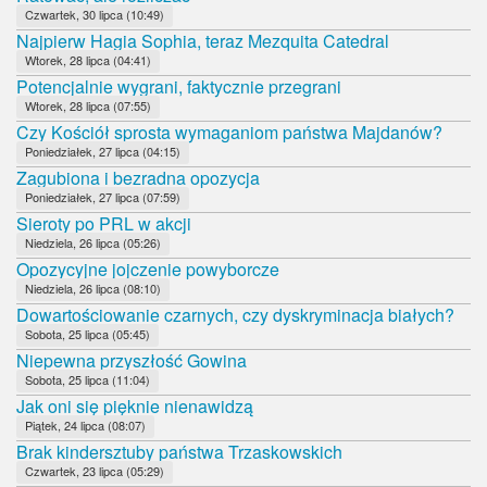
Czwartek, 30 lipca (10:49)
Najpierw Hagia Sophia, teraz Mezquita Catedral
Wtorek, 28 lipca (04:41)
Potencjalnie wygrani, faktycznie przegrani
Wtorek, 28 lipca (07:55)
Czy Kościół sprosta wymaganiom państwa Majdanów?
Poniedziałek, 27 lipca (04:15)
Zagubiona i bezradna opozycja
Poniedziałek, 27 lipca (07:59)
Sieroty po PRL w akcji
Niedziela, 26 lipca (05:26)
Opozycyjne jojczenie powyborcze
Niedziela, 26 lipca (08:10)
Dowartościowanie czarnych, czy dyskryminacja białych?
Sobota, 25 lipca (05:45)
Niepewna przyszłość Gowina
Sobota, 25 lipca (11:04)
Jak oni się pięknie nienawidzą
Piątek, 24 lipca (08:07)
Brak kindersztuby państwa Trzaskowskich
Czwartek, 23 lipca (05:29)