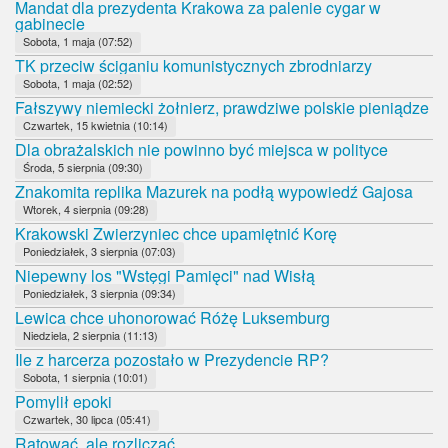
Mandat dla prezydenta Krakowa za palenie cygar w
gabinecie
Sobota, 1 maja (07:52)
TK przeciw ściganiu komunistycznych zbrodniarzy
Sobota, 1 maja (02:52)
Fałszywy niemiecki żołnierz, prawdziwe polskie pieniądze
Czwartek, 15 kwietnia (10:14)
Dla obrażalskich nie powinno być miejsca w polityce
Środa, 5 sierpnia (09:30)
Znakomita replika Mazurek na podłą wypowiedź Gajosa
Wtorek, 4 sierpnia (09:28)
Krakowski Zwierzyniec chce upamiętnić Korę
Poniedziałek, 3 sierpnia (07:03)
Niepewny los "Wstęgi Pamięci" nad Wisłą
Poniedziałek, 3 sierpnia (09:34)
Lewica chce uhonorować Różę Luksemburg
Niedziela, 2 sierpnia (11:13)
Ile z harcerza pozostało w Prezydencie RP?
Sobota, 1 sierpnia (10:01)
Pomylił epoki
Czwartek, 30 lipca (05:41)
Ratować, ale rozliczać