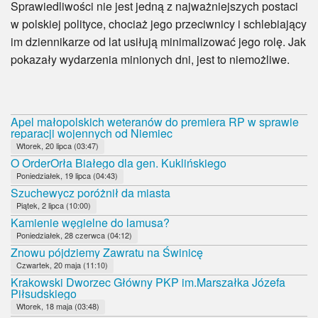
Sprawiedliwości nie jest jedną z najważniejszych postaci
w polskiej polityce, chociaż jego przeciwnicy i schlebiający
im dziennikarze od lat usiłują minimalizować jego rolę. Jak
pokazały wydarzenia minionych dni, jest to niemożliwe.
Apel małopolskich weteranów do premiera RP w sprawie
reparacji wojennych od Niemiec
Wtorek, 20 lipca (03:47)
O OrderOrła Białego dla gen. Kuklińskiego
Poniedziałek, 19 lipca (04:43)
Szuchewycz poróżnił da miasta
Piątek, 2 lipca (10:00)
Kamienie węgielne do lamusa?
Poniedziałek, 28 czerwca (04:12)
Znowu pójdziemy Zawratu na Świnicę
Czwartek, 20 maja (11:10)
Krakowski Dworzec Główny PKP im.Marszałka Józefa
Piłsudskiego
Wtorek, 18 maja (03:48)