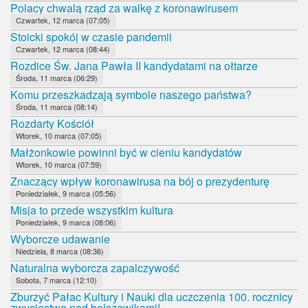
Polacy chwalą rząd za walkę z koronawirusem
Czwartek, 12 marca (07:05)
Stoicki spokój w czasie pandemii
Czwartek, 12 marca (08:44)
Rozdice Św. Jana Pawła II kandydatami na ołtarze
Środa, 11 marca (06:29)
Komu przeszkadzają symbole naszego państwa?
Środa, 11 marca (08:14)
Rozdarty Kościół
Wtorek, 10 marca (07:05)
Małżonkowie powinni być w cieniu kandydatów
Wtorek, 10 marca (07:59)
Znaczący wpływ koronawirusa na bój o prezydenturę
Poniedziałek, 9 marca (05:56)
Misja to przede wszystkim kultura
Poniedziałek, 9 marca (08:06)
Wyborcze udawanie
Niedziela, 8 marca (08:36)
Naturalna wyborcza zapalczywość
Sobota, 7 marca (12:10)
Zburzyć Pałac Kultury i Nauki dla uczczenia 100. rocznicy
zwycięstwa nad bolszewikami!