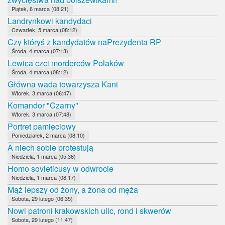
Piątek, 6 marca (08:21)
Landrynkowi kandydaci
Czwartek, 5 marca (08:12)
Czy któryś z kandydatów naPrezydenta RP
Środa, 4 marca (07:13)
Lewica czci morderców Polaków
Środa, 4 marca (08:12)
Główna wada towarzysza Kani
Wtorek, 3 marca (06:47)
Komandor "Czarny"
Wtorek, 3 marca (07:48)
Portret pamięciowy
Poniedziałek, 2 marca (08:10)
A niech sobie protestują
Niedziela, 1 marca (05:36)
Homo sovieticusy w odwrocie
Niedziela, 1 marca (08:17)
Mąż lepszy od żony, a żona od męża
Sobota, 29 lutego (06:35)
Nowi patroni krakowskich ulic, rond i skwerów
Sobota, 29 lutego (11:47)