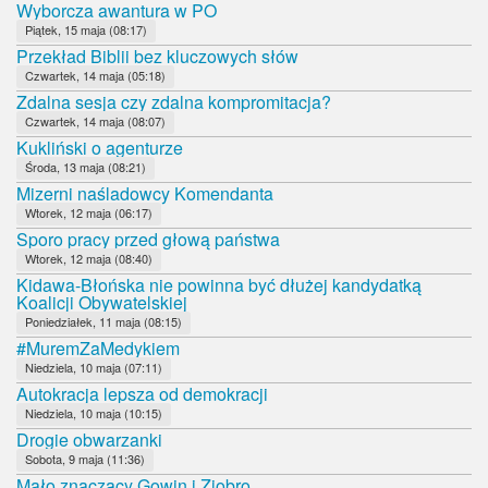
Wyborcza awantura w PO
Piątek, 15 maja (08:17)
Przekład Biblii bez kluczowych słów
Czwartek, 14 maja (05:18)
Zdalna sesja czy zdalna kompromitacja?
Czwartek, 14 maja (08:07)
Kukliński o agenturze
Środa, 13 maja (08:21)
Mizerni naśladowcy Komendanta
Wtorek, 12 maja (06:17)
Sporo pracy przed głową państwa
Wtorek, 12 maja (08:40)
Kidawa-Błońska nie powinna być dłużej kandydatką
Koalicji Obywatelskiej
Poniedziałek, 11 maja (08:15)
#MuremZaMedykiem
Niedziela, 10 maja (07:11)
Autokracja lepsza od demokracji
Niedziela, 10 maja (10:15)
Drogie obwarzanki
Sobota, 9 maja (11:36)
Mało znaczący Gowin i Ziobro