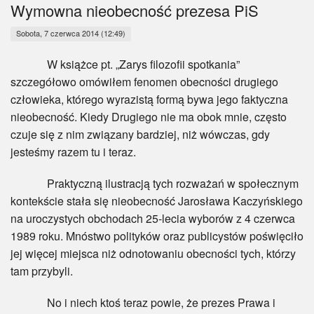
Myśl
Wymowna nieobecność prezesa PiS
Sobota, 7 czerwca 2014 (12:49)
Wiara
W książce pt. „Zarys filozofii spotkania”
Sport
szczegółowo omówiłem fenomen obecności drugiego
człowieka, którego wyrazistą formą bywa jego faktyczna
BlogAiD
nieobecność. Kiedy Drugiego nie ma obok mnie, często
czuje się z nim związany bardziej, niż wówczas, gdy
Zaproszenia
jesteśmy razem tu i teraz.
Praktyczną ilustracją tych rozważań w społecznym
kontekście stała się nieobecność Jarosława Kaczyńskiego
na uroczystych obchodach 25-lecia wyborów z 4 czerwca
1989 roku. Mnóstwo polityków oraz publicystów poświęciło
jej więcej miejsca niż odnotowaniu obecności tych, którzy
tam przybyli.
No i niech ktoś teraz powie, że prezes Prawa i