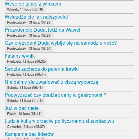
Weselne tańce z wirusem
Wtorek, 14 lipca (08:18)
Wyjeżdżajcie jak najszybciej
Poniedziałek, 13 lipca (07:28)
Prezydencie Duda, jedź na Wawel!
Poniedziałek, 13 lipca (02:28)
Czy prezydent Duda wybije się na samodzielność?
Poniedziałek, 13 lipca (08:30)
Fatalny wynik
Niedziela, 12 lipca (09:32)
Sędzia zachęca do palenia trawki
Niedziela, 12 lipca (09:44)
Nie dajmy się zwariować z ciszą wyborczą
Sobota, 11 lipca (06:48)
Podwyższać czy obniżać ceny w gastronomii?
Sobota, 11 lipca (11:16)
Już widać metę
Piątek, 10 lipca (08:11)
Ludzie kultury przeciw politycznemu słuszniactwu
Czwartek, 9 lipca (05:37)
Kampania bez liderów