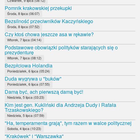
Czwartek, 9 lipca (08:12)
Pomnik krakowskiej przekupki
Środa, 8 lipca (06:07)
Bezsilność przeciwników Kaczyńskiego
Środa, 8 lipca (07:52)
Czy ktoś chowa jeszcze asa w rękawie?
Wtorek, 7 lipca (04:14)
Podstawowe obowiązki polityków starających się o
prezydenturę
Wtorek, 7 lipca (08:12)
Bezpłciowa Holandia
Poniedziałek, 6 lipca (05:24)
Duda wygrywa u "buków"
Poniedziałek, 6 lipca (07:55)
Damą być, ach pierwszą damą być!
Niedziela, 5 lipca (03:23)
Kim jest gen. Kukliński dla Andrzeja Dudy i Rafała
Trzaskowskiego?
Niedziela, 5 lipca (07:59)
"Ha, temperamenta grają", tym razem w walce politycznej
Sobota, 4 lipca (10:23)
"Krakówek" i "Warszawka"