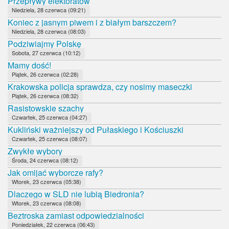
Przepływy elektoratów
Niedziela, 28 czerwca (09:21)
Koniec z jasnym piwem i z białym barszczem?
Niedziela, 28 czerwca (08:03)
Podziwiajmy Polskę
Sobota, 27 czerwca (10:12)
Mamy dość!
Piątek, 26 czerwca (02:28)
Krakowska policja sprawdza, czy nosimy maseczki
Piątek, 26 czerwca (08:32)
Rasistowskie szachy
Czwartek, 25 czerwca (04:27)
Kukliński ważniejszy od Pułaskiego i Kościuszki
Czwartek, 25 czerwca (08:07)
Zwykłe wybory
Środa, 24 czerwca (08:12)
Jak omijać wyborcze rafy?
Wtorek, 23 czerwca (05:38)
Dlaczego w SLD nie lubią Biedronia?
Wtorek, 23 czerwca (08:08)
Beztroska zamiast odpowiedzialności
Poniedziałek, 22 czerwca (06:43)