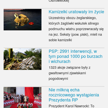
Ostrowieckiej
Kamizelki uratowały im życie
Uczestnicy obozu żeglarskiego,
których żaglówki wskutek silnego
podmuchu wiatru poprzewracały się
na jez. Seksty (pow. piski), mieli na
sobie kamizelki
PSP: 2991 interwencji, w
tym ponad 1000 po burzach
i wichurach
1323 akcje związane były z
gwałtownymi zjawiskami
pogodowymi
Nie milkną echa
rocznicowego wystąpienia
Prezydenta RP
Prezydent Karol Nawrocki: To