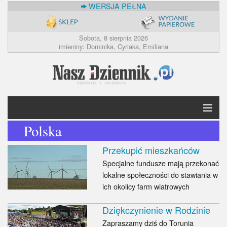
WERSJA PEŁNA
Sobota, 8 sierpnia 2026
imieniny: Dominika, Cyriaka, Emiliana
Polska
Krótko
Przekupić mieszkańców
Polska
Specjalne fundusze mają przekonać
lokalne społeczności do stawiania w
Świat
ich okolicy farm wiatrowych
Ekonomia
Dziękczynienie w Rodzinie
Zapraszamy dziś do Torunia