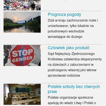
Myśl
Wiara
Prognoza pogody
Dziś w kraju zachmurzenie małe i
Sport
umiarkowane, tylko lokalnie na
południowym wschodzie
BlogAiD
wzrastające do dużego
Człowiek jako produkt
Zaproszenia
Sąd Najwyższy Zjednoczonego
Królestwa zatwierdza eksperymenty
na dzieciach z zaburzeniami w
postrzeganiu własnej płci wbrew
sprzeciwowi rodziców
Polskie szkoły bez równych
praw
Polskie organizacje społeczne
apelują do władz Litwy i Polski o