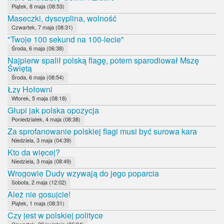
Piątek, 8 maja (08:53)
Maseczki, dyscyplina, wolność
Czwartek, 7 maja (08:31)
"Twoje 100 sekund na 100-lecie"
Środa, 6 maja (06:38)
Najpierw spalił polską flagę, potem sparodiował Mszę
Świętą
Środa, 6 maja (08:54)
Łzy Hołowni
Wtorek, 5 maja (08:18)
Głupi jak polska opozycja
Poniedziałek, 4 maja (08:38)
Za sprofanowanie polskiej flagi musi być surowa kara
Niedziela, 3 maja (04:39)
Kto da więcej?
Niedziela, 3 maja (08:49)
Wrogowie Dudy wzywają do jego poparcia
Sobota, 2 maja (12:02)
Ależ nie gosujcie!
Piątek, 1 maja (08:31)
Czy jest w polskiej polityce
Czwartek, 30 kwietnia (06:34)