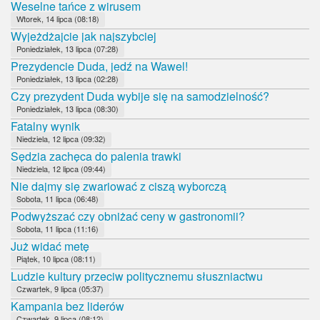
Weselne tańce z wirusem
Wtorek, 14 lipca (08:18)
Wyjeżdżajcie jak najszybciej
Poniedziałek, 13 lipca (07:28)
Prezydencie Duda, jedź na Wawel!
Poniedziałek, 13 lipca (02:28)
Czy prezydent Duda wybije się na samodzielność?
Poniedziałek, 13 lipca (08:30)
Fatalny wynik
Niedziela, 12 lipca (09:32)
Sędzia zachęca do palenia trawki
Niedziela, 12 lipca (09:44)
Nie dajmy się zwariować z ciszą wyborczą
Sobota, 11 lipca (06:48)
Podwyższać czy obniżać ceny w gastronomii?
Sobota, 11 lipca (11:16)
Już widać metę
Piątek, 10 lipca (08:11)
Ludzie kultury przeciw politycznemu słuszniactwu
Czwartek, 9 lipca (05:37)
Kampania bez liderów
Czwartek, 9 lipca (08:12)