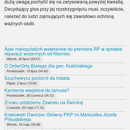
dużą uwagą pochylić się na zarysowaną powyżej kwestią.
Decydujący głos przy jej rozstrzygnięciu musi, oczywiście,
należeć do ludzi zajmujących się zawodowo ochroną
ważnych osób.
Apel małopolskich weteranów do premiera RP w sprawie
reparacji wojennych od Niemiec
Wtorek, 20 lipca (03:47)
O OrderOrła Białego dla gen. Kuklińskiego
Poniedziałek, 19 lipca (04:43)
Szuchewycz poróżnił da miasta
Piątek, 2 lipca (10:00)
Kamienie węgielne do lamusa?
Poniedziałek, 28 czerwca (04:12)
Znowu pójdziemy Zawratu na Świnicę
Czwartek, 20 maja (11:10)
Krakowski Dworzec Główny PKP im.Marszałka Józefa
Piłsudskiego
Wtorek, 18 maja (03:48)