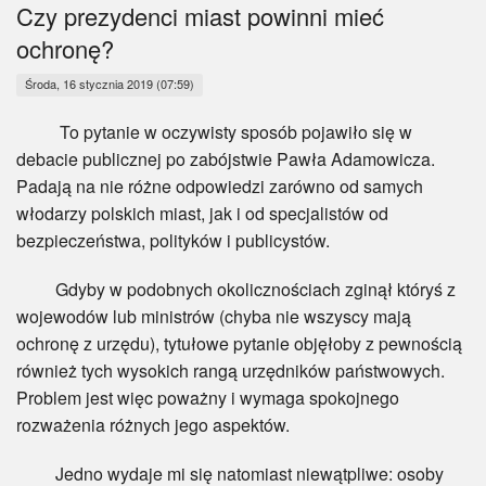
Myśl
Czy prezydenci miast powinni mieć
ochronę?
Wiara
Środa, 16 stycznia 2019 (07:59)
Sport
To pytanie w oczywisty sposób pojawiło się w
debacie publicznej po zabójstwie Pawła Adamowicza.
BlogAiD
Padają na nie różne odpowiedzi zarówno od samych
włodarzy polskich miast, jak i od specjalistów od
Zaproszenia
bezpieczeństwa, polityków i publicystów.
Gdyby w podobnych okolicznościach zginął któryś z
wojewodów lub ministrów (chyba nie wszyscy mają
ochronę z urzędu), tytułowe pytanie objęłoby z pewnością
również tych wysokich rangą urzędników państwowych.
Problem jest więc poważny i wymaga spokojnego
rozważenia różnych jego aspektów.
Jedno wydaje mi się natomiast niewątpliwe: osoby