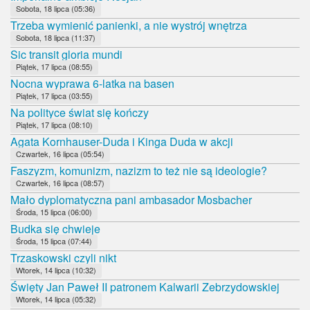
Sobota, 18 lipca (05:36)
Trzeba wymienić panienki, a nie wystrój wnętrza
Sobota, 18 lipca (11:37)
Sic transit gloria mundi
Piątek, 17 lipca (08:55)
Nocna wyprawa 6-latka na basen
Piątek, 17 lipca (03:55)
Na polityce świat się kończy
Piątek, 17 lipca (08:10)
Agata Kornhauser-Duda i Kinga Duda w akcji
Czwartek, 16 lipca (05:54)
Faszyzm, komunizm, nazizm to też nie są ideologie?
Czwartek, 16 lipca (08:57)
Mało dyplomatyczna pani ambasador Mosbacher
Środa, 15 lipca (06:00)
Budka się chwieje
Środa, 15 lipca (07:44)
Trzaskowski czyli nikt
Wtorek, 14 lipca (10:32)
Święty Jan Paweł II patronem Kalwarii Zebrzydowskiej
Wtorek, 14 lipca (05:32)