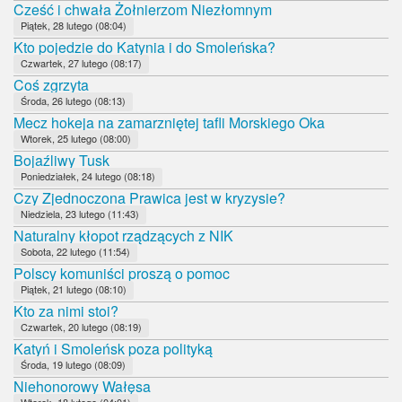
Cześć i chwała Żołnierzom Niezłomnym
Piątek, 28 lutego (08:04)
Kto pojedzie do Katynia i do Smoleńska?
Czwartek, 27 lutego (08:17)
Coś zgrzyta
Środa, 26 lutego (08:13)
Mecz hokeja na zamarzniętej tafli Morskiego Oka
Wtorek, 25 lutego (08:00)
Bojaźliwy Tusk
Poniedziałek, 24 lutego (08:18)
Czy Zjednoczona Prawica jest w kryzysie?
Niedziela, 23 lutego (11:43)
Naturalny kłopot rządzących z NIK
Sobota, 22 lutego (11:54)
Polscy komuniści proszą o pomoc
Piątek, 21 lutego (08:10)
Kto za nimi stoi?
Czwartek, 20 lutego (08:19)
Katyń i Smoleńsk poza polityką
Środa, 19 lutego (08:09)
Niehonorowy Wałęsa
Wtorek, 18 lutego (04:01)