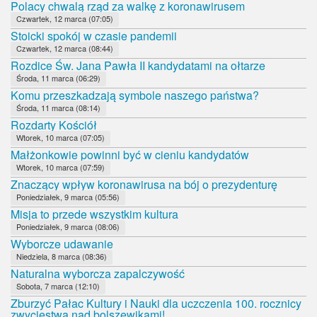
Polacy chwalą rząd za walkę z koronawirusem
Czwartek, 12 marca (07:05)
Stoicki spokój w czasie pandemii
Czwartek, 12 marca (08:44)
Rozdice Św. Jana Pawła II kandydatami na ołtarze
Środa, 11 marca (06:29)
Komu przeszkadzają symbole naszego państwa?
Środa, 11 marca (08:14)
Rozdarty Kościół
Wtorek, 10 marca (07:05)
Małżonkowie powinni być w cieniu kandydatów
Wtorek, 10 marca (07:59)
Znaczący wpływ koronawirusa na bój o prezydenturę
Poniedziałek, 9 marca (05:56)
Misja to przede wszystkim kultura
Poniedziałek, 9 marca (08:06)
Wyborcze udawanie
Niedziela, 8 marca (08:36)
Naturalna wyborcza zapalczywość
Sobota, 7 marca (12:10)
Zburzyć Pałac Kultury i Nauki dla uczczenia 100. rocznicy
zwycięstwa nad bolszewikami!