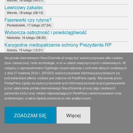
Lewicowy zakalec
Wtorek, 18 lutego (08:13)
Fajerwerki czy rutyna?
Poniedziałek, 17 lutego (07:24)
Wyborcza ostrożność i powściągliwość
Niedziela, 16 lutego (08:30)
Karygodne niedopatrzenie ochrony Prezydenta RP
Sobota, 15 lutego (12:21)
Nie ma żadnego centrum
Na portalu internetowym NaszDziennik.pl mogą być wykorzystywane pliki cookies
Piątek, 14 lutego (08:07)
(tzw. ciasteczka) i inne technologie, m.in w celach statystycznych i reklamowych. W
Biedroniowi nie wadzą ludobójcy
związku z wprowadzeniem Ogólnego rozporządzenia o ochronie danych osobowych
z dnia 27 kwietnia 2016 r. (RODO) wykorzystywanie informacji pozyskanych za
Czwartek, 13 lutego (08:11)
pośrednictwem plików cookies jest zależne od Pani/Pana zgody. Wyrażenie przez
Należy oprzeć polityczną siłę na osobistej godności
Panią/Pana zgody na wykorzystywanie tych informacji pozwoli na przygotowywanie
Środa, 12 lutego (08:07)
przez właściciela portalu internetowego NaszDziennik.pl oraz jego zaufanych
Papieski tort zamiast kremówki
partnerów treści oraz reklam odpowiadających Pani/Pana zainteresowaniom oraz
preferencjom, a także będzie pomocne w celu analitycznym.
Wtorek, 11 lutego (06:32)
Spadkobiercy pana Jourdaina
Wtorek, 11 lutego (08:14)
ZGADZAM SIĘ
Więcej
Współczesne warchoły
Poniedziałek, 10 lutego (06:28)
PO nadal w martwym dryfie