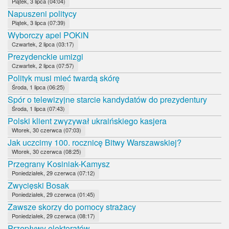
Piątek, 3 lipca (04:04)
Napuszeni politycy
Piątek, 3 lipca (07:39)
Wyborczy apel POKiN
Czwartek, 2 lipca (03:17)
Prezydenckie umizgi
Czwartek, 2 lipca (07:57)
Polityk musi mieć twardą skórę
Środa, 1 lipca (06:25)
Spór o telewizyjne starcie kandydatów do prezydentury
Środa, 1 lipca (07:43)
Polski klient zwyzywał ukraińskiego kasjera
Wtorek, 30 czerwca (07:03)
Jak uczcimy 100. rocznicę Bitwy Warszawskiej?
Wtorek, 30 czerwca (08:25)
Przegrany Kosiniak-Kamysz
Poniedziałek, 29 czerwca (07:12)
Zwycięski Bosak
Poniedziałek, 29 czerwca (01:45)
Zawsze skorzy do pomocy strażacy
Poniedziałek, 29 czerwca (08:17)
Przepływy elektoratów