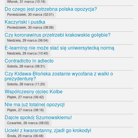
Wtorek, 31 marca (10:16)
Do czego jest potrzebna polska opozycja?
Poniedziałek, 30 marca (02:01)
Kaczyński i pustka
Poniedziałek, 30 marca (08:58)
Czy koronawirus przetrzebi krakowskie gołębie?
Niedziela, 29 marca (06:04)
E-learning nie może stać się uniwersytecką normą
Niedziela, 29 marca (10:40)
Contradictio in adiecto
Sobota, 28 marca (08:31)
Czy Kidawa-Błońska zostanie wycofana z walki o
prezydenturę?
Sobota, 28 marca (11:20)
Współczesny ojciec Kolbe
Piątek, 27 marca (06:42)
Nie ma już totalnej opozycji
Piątek, 27 marca (08:16)
Dajcie spokój Szumowskiemu!
Czwartek, 26 marca (08:02)
Uciekł z kwarantanny, zjadł go krokodyl
Środa, 25 marca (06:48)