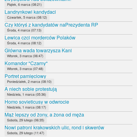
Piątek, 6 marca (08:21)
Landrynkowi kandydaci
Czwartek, 5 marca (08:12)
Czy któryś z kandydatów naPrezydenta RP
Środa, 4 marca (07:13)
Lewica czci morderców Polaków
Środa, 4 marca (08:12)
Główna wada towarzysza Kani
Wtorek, 3 marca (06:47)
Komandor "Czarny"
Wtorek, 3 marca (07:48)
Portret pamięciowy
Poniedziałek, 2 marca (08:10)
A niech sobie protestują
Niedziela, 1 marca (05:36)
Homo sovieticusy w odwrocie
Niedziela, 1 marca (08:17)
Mąż lepszy od żony, a żona od męża
Sobota, 29 lutego (06:35)
Nowi patroni krakowskich ulic, rond i skwerów
Sobota, 29 lutego (11:47)