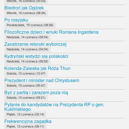
Wtorek, 16 czerwca (05:03)
Biedroń jak Ogórek
Wtorek, 16 czerwca (08:34)
Po rosyjsku
Poniedziałek, 15 czerwca (08:26)
Filozoficzne dzieci i wnuki Romana Ingardena
Niedziela, 14 czerwca (09:04)
Zaostrzenie retoryki wyborczej
Niedziela, 14 czerwca (04:04)
Kydryński wstydzi się polskości
Niedziela, 14 czerwca (08:52)
Kolenda-Zaleska jak Róża Thun
Sobota, 13 czerwca (10:47)
Prezydent i minister nad Chrystusem
Sobota, 13 czerwca (05:47)
Być z partią i zarazem poza nią
Sobota, 13 czerwca (09:21)
Pytanie do kandydatów na Prezydenta RP o gen.
Kuklińskiego
Piątek, 12 czerwca (03:14)
Frekwencyjna zagadka
Piątek, 12 czerwca (08:11)