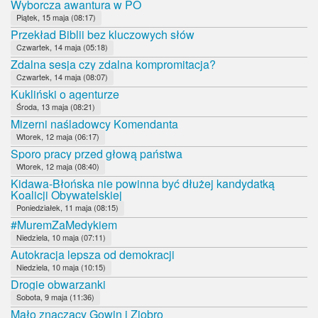
Wyborcza awantura w PO
Piątek, 15 maja (08:17)
Przekład Biblii bez kluczowych słów
Czwartek, 14 maja (05:18)
Zdalna sesja czy zdalna kompromitacja?
Czwartek, 14 maja (08:07)
Kukliński o agenturze
Środa, 13 maja (08:21)
Mizerni naśladowcy Komendanta
Wtorek, 12 maja (06:17)
Sporo pracy przed głową państwa
Wtorek, 12 maja (08:40)
Kidawa-Błońska nie powinna być dłużej kandydatką
Koalicji Obywatelskiej
Poniedziałek, 11 maja (08:15)
#MuremZaMedykiem
Niedziela, 10 maja (07:11)
Autokracja lepsza od demokracji
Niedziela, 10 maja (10:15)
Drogie obwarzanki
Sobota, 9 maja (11:36)
Mało znaczący Gowin i Ziobro