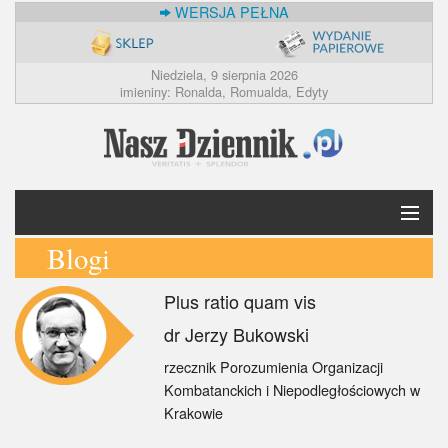
WERSJA PEŁNA
Niedziela, 9 sierpnia 2026
imieniny: Ronalda, Romualda, Edyty
Blogi
Krótko
Plus ratio quam vis
Polska
dr Jerzy Bukowski
Świat
rzecznik Porozumienia Organizacji
Kombatanckich i Niepodległościowych w
Ekonomia
Krakowie