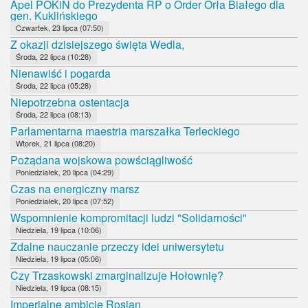
Apel POKiN do Prezydenta RP o Order Orła Białego dla
gen. Kuklińskiego
Czwartek, 23 lipca (07:50)
Z okazji dzisiejszego święta Wedla,
Środa, 22 lipca (10:28)
Nienawiść i pogarda
Środa, 22 lipca (05:28)
Niepotrzebna ostentacja
Środa, 22 lipca (08:13)
Parlamentarna maestria marszałka Terleckiego
Wtorek, 21 lipca (08:20)
Pożądana wojskowa powściągliwość
Poniedziałek, 20 lipca (04:29)
Czas na energiczny marsz
Poniedziałek, 20 lipca (07:52)
Wspomnienie kompromitacji ludzi "Solidarności"
Niedziela, 19 lipca (10:06)
Zdalne nauczanie przeczy idei uniwersytetu
Niedziela, 19 lipca (05:06)
Czy Trzaskowski zmarginalizuje Hołownię?
Niedziela, 19 lipca (08:15)
Imperialne ambicje Rosjan