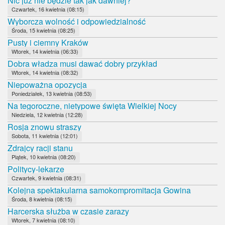
Nic już nie będzie tak jak dawniej?
Czwartek, 16 kwietnia (08:15)
Wyborcza wolność i odpowiedzialność
Środa, 15 kwietnia (08:25)
Pusty i ciemny Kraków
Wtorek, 14 kwietnia (06:33)
Dobra władza musi dawać dobry przykład
Wtorek, 14 kwietnia (08:32)
Niepoważna opozycja
Poniedziałek, 13 kwietnia (08:53)
Na tegoroczne, nietypowe święta Wielkiej Nocy
Niedziela, 12 kwietnia (12:28)
Rosja znowu straszy
Sobota, 11 kwietnia (12:01)
Zdrajcy racji stanu
Piątek, 10 kwietnia (08:20)
Politycy-lekarze
Czwartek, 9 kwietnia (08:31)
Kolejna spektakularna samokompromitacja Gowina
Środa, 8 kwietnia (08:15)
Harcerska służba w czasie zarazy
Wtorek, 7 kwietnia (08:10)