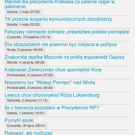
Mandat dla prezydenta Krakowa za palenie cygar w
gabinecie
Sobota, 1 maja (07:52)
TK przeciw ściganiu komunistycznych zbrodniarzy
Sobota, 1 maja (02:52)
Fałszywy niemiecki żołnierz, prawdziwe polskie pieniądze
Czwartek, 15 kwietnia (10:14)
Dla obrażalskich nie powinno być miejsca w polityce
Środa, 5 sierpnia (09:30)
Znakomita replika Mazurek na podłą wypowiedź Gajosa
Wtorek, 4 sierpnia (09:28)
Krakowski Zwierzyniec chce upamiętnić Korę
Poniedziałek, 3 sierpnia (07:03)
Niepewny los "Wstęgi Pamięci" nad Wisłą
Poniedziałek, 3 sierpnia (09:34)
Lewica chce uhonorować Różę Luksemburg
Niedziela, 2 sierpnia (11:13)
Ile z harcerza pozostało w Prezydencie RP?
Sobota, 1 sierpnia (10:01)
Pomylił epoki
Czwartek, 30 lipca (05:41)
Ratować, ale rozliczać