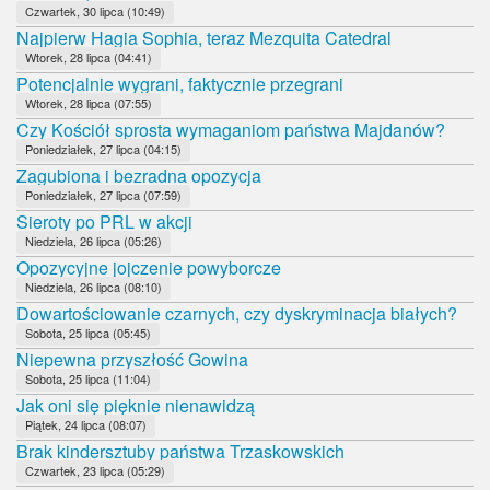
Czwartek, 30 lipca (10:49)
Najpierw Hagia Sophia, teraz Mezquita Catedral
Wtorek, 28 lipca (04:41)
Potencjalnie wygrani, faktycznie przegrani
Wtorek, 28 lipca (07:55)
Czy Kościół sprosta wymaganiom państwa Majdanów?
Poniedziałek, 27 lipca (04:15)
Zagubiona i bezradna opozycja
Poniedziałek, 27 lipca (07:59)
Sieroty po PRL w akcji
Niedziela, 26 lipca (05:26)
Opozycyjne jojczenie powyborcze
Niedziela, 26 lipca (08:10)
Dowartościowanie czarnych, czy dyskryminacja białych?
Sobota, 25 lipca (05:45)
Niepewna przyszłość Gowina
Sobota, 25 lipca (11:04)
Jak oni się pięknie nienawidzą
Piątek, 24 lipca (08:07)
Brak kindersztuby państwa Trzaskowskich
Czwartek, 23 lipca (05:29)