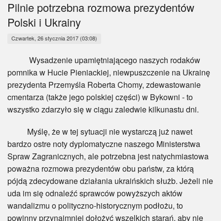
Myśl
Pilnie potrzebna rozmowa prezydentów
Polski i Ukrainy
Wiara
Czwartek, 26 stycznia 2017 (03:08)
Sport
Wysadzenie upamiętniającego naszych rodaków
pomnika w Hucie Pieniackiej, niewpuszczenie na Ukrainę
BlogAiD
prezydenta Przemyśla Roberta Chomy, zdewastowanie
cmentarza (także jego polskiej części) w Bykowni - to
Zaproszenia
wszystko zdarzyło się w ciągu zaledwie kilkunastu dni.
Myślę, że w tej sytuacji nie wystarczą już nawet
bardzo ostre noty dyplomatyczne naszego Ministerstwa
Spraw Zagranicznych, ale potrzebna jest natychmiastowa
poważna rozmowa prezydentów obu państw, za którą
pójdą zdecydowane działania ukraińskich służb. Jeżeli nie
uda im się odnaleźć sprawców powyższych aktów
wandalizmu o polityczno-historycznym podłożu, to
powinny przynajmniej dołożyć wszelkich starań, aby nie