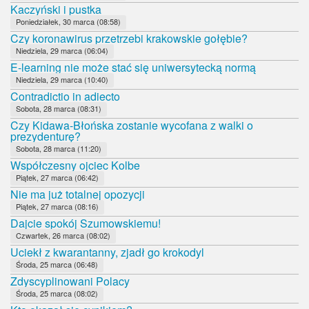
Kaczyński i pustka
Poniedziałek, 30 marca (08:58)
Czy koronawirus przetrzebi krakowskie gołębie?
Niedziela, 29 marca (06:04)
E-learning nie może stać się uniwersytecką normą
Niedziela, 29 marca (10:40)
Contradictio in adiecto
Sobota, 28 marca (08:31)
Czy Kidawa-Błońska zostanie wycofana z walki o
prezydenturę?
Sobota, 28 marca (11:20)
Współczesny ojciec Kolbe
Piątek, 27 marca (06:42)
Nie ma już totalnej opozycji
Piątek, 27 marca (08:16)
Dajcie spokój Szumowskiemu!
Czwartek, 26 marca (08:02)
Uciekł z kwarantanny, zjadł go krokodyl
Środa, 25 marca (06:48)
Zdyscyplinowani Polacy
Środa, 25 marca (08:02)