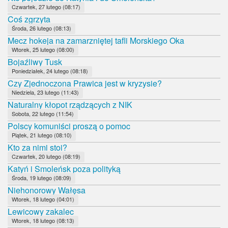
Czwartek, 27 lutego (08:17)
Coś zgrzyta
Środa, 26 lutego (08:13)
Mecz hokeja na zamarzniętej tafli Morskiego Oka
Wtorek, 25 lutego (08:00)
Bojaźliwy Tusk
Poniedziałek, 24 lutego (08:18)
Czy Zjednoczona Prawica jest w kryzysie?
Niedziela, 23 lutego (11:43)
Naturalny kłopot rządzących z NIK
Sobota, 22 lutego (11:54)
Polscy komuniści proszą o pomoc
Piątek, 21 lutego (08:10)
Kto za nimi stoi?
Czwartek, 20 lutego (08:19)
Katyń i Smoleńsk poza polityką
Środa, 19 lutego (08:09)
Niehonorowy Wałęsa
Wtorek, 18 lutego (04:01)
Lewicowy zakalec
Wtorek, 18 lutego (08:13)