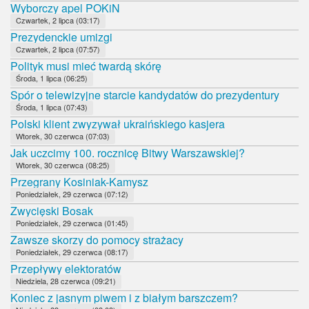
Wyborczy apel POKiN
Czwartek, 2 lipca (03:17)
Prezydenckie umizgi
Czwartek, 2 lipca (07:57)
Polityk musi mieć twardą skórę
Środa, 1 lipca (06:25)
Spór o telewizyjne starcie kandydatów do prezydentury
Środa, 1 lipca (07:43)
Polski klient zwyzywał ukraińskiego kasjera
Wtorek, 30 czerwca (07:03)
Jak uczcimy 100. rocznicę Bitwy Warszawskiej?
Wtorek, 30 czerwca (08:25)
Przegrany Kosiniak-Kamysz
Poniedziałek, 29 czerwca (07:12)
Zwycięski Bosak
Poniedziałek, 29 czerwca (01:45)
Zawsze skorzy do pomocy strażacy
Poniedziałek, 29 czerwca (08:17)
Przepływy elektoratów
Niedziela, 28 czerwca (09:21)
Koniec z jasnym piwem i z białym barszczem?