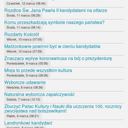
Czwartek, 12 marca (08:44)
Rozdice Św. Jana Pawła II kandydatami na ołtarze
Środa, 11 marca (06:29)
Komu przeszkadzają symbole naszego państwa?
Środa, 11 marca (08:14)
Rozdarty Kościół
Wtorek, 10 marca (07:05)
Małżonkowie powinni być w cieniu kandydatów
Wtorek, 10 marca (07:59)
Znaczący wpływ koronawirusa na bój o prezydenturę
Poniedziałek, 9 marca (05:56)
Misja to przede wszystkim kultura
Poniedziałek, 9 marca (08:06)
Wyborcze udawanie
Niedziela, 8 marca (08:36)
Naturalna wyborcza zapalczywość
Sobota, 7 marca (12:10)
Zburzyć Pałac Kultury i Nauki dla uczczenia 100. rocznicy
zwycięstwa nad bolszewikami!
Piątek, 6 marca (08:21)
Landrynkowi kandydaci
Czwartek, 5 marca (08:12)