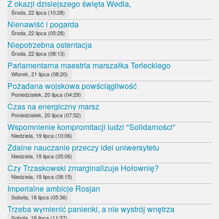
Z okazji dzisiejszego święta Wedla,
Środa, 22 lipca (10:28)
Nienawiść i pogarda
Środa, 22 lipca (05:28)
Niepotrzebna ostentacja
Środa, 22 lipca (08:13)
Parlamentarna maestria marszałka Terleckiego
Wtorek, 21 lipca (08:20)
Pożądana wojskowa powściągliwość
Poniedziałek, 20 lipca (04:29)
Czas na energiczny marsz
Poniedziałek, 20 lipca (07:52)
Wspomnienie kompromitacji ludzi "Solidarności"
Niedziela, 19 lipca (10:06)
Zdalne nauczanie przeczy idei uniwersytetu
Niedziela, 19 lipca (05:06)
Czy Trzaskowski zmarginalizuje Hołownię?
Niedziela, 19 lipca (08:15)
Imperialne ambicje Rosjan
Sobota, 18 lipca (05:36)
Trzeba wymienić panienki, a nie wystrój wnętrza
Sobota, 18 lipca (11:37)