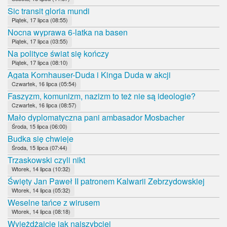
Sic transit gloria mundi
Piątek, 17 lipca (08:55)
Nocna wyprawa 6-latka na basen
Piątek, 17 lipca (03:55)
Na polityce świat się kończy
Piątek, 17 lipca (08:10)
Agata Kornhauser-Duda i Kinga Duda w akcji
Czwartek, 16 lipca (05:54)
Faszyzm, komunizm, nazizm to też nie są ideologie?
Czwartek, 16 lipca (08:57)
Mało dyplomatyczna pani ambasador Mosbacher
Środa, 15 lipca (06:00)
Budka się chwieje
Środa, 15 lipca (07:44)
Trzaskowski czyli nikt
Wtorek, 14 lipca (10:32)
Święty Jan Paweł II patronem Kalwarii Zebrzydowskiej
Wtorek, 14 lipca (05:32)
Weselne tańce z wirusem
Wtorek, 14 lipca (08:18)
Wyjeżdżajcie jak najszybciej