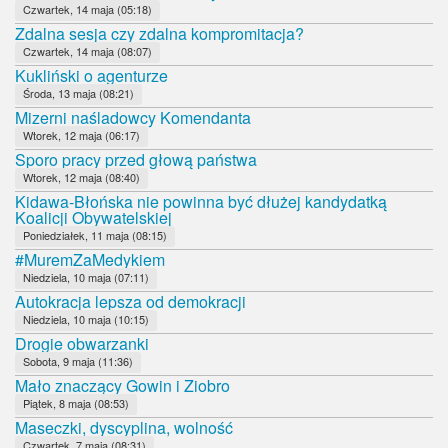
Czwartek, 14 maja (05:18)
Zdalna sesja czy zdalna kompromitacja?
Czwartek, 14 maja (08:07)
Kukliński o agenturze
Środa, 13 maja (08:21)
Mizerni naśladowcy Komendanta
Wtorek, 12 maja (06:17)
Sporo pracy przed głową państwa
Wtorek, 12 maja (08:40)
Kidawa-Błońska nie powinna być dłużej kandydatką
Koalicji Obywatelskiej
Poniedziałek, 11 maja (08:15)
#MuremZaMedykiem
Niedziela, 10 maja (07:11)
Autokracja lepsza od demokracji
Niedziela, 10 maja (10:15)
Drogie obwarzanki
Sobota, 9 maja (11:36)
Mało znaczący Gowin i Ziobro
Piątek, 8 maja (08:53)
Maseczki, dyscyplina, wolność
Czwartek, 7 maja (08:31)