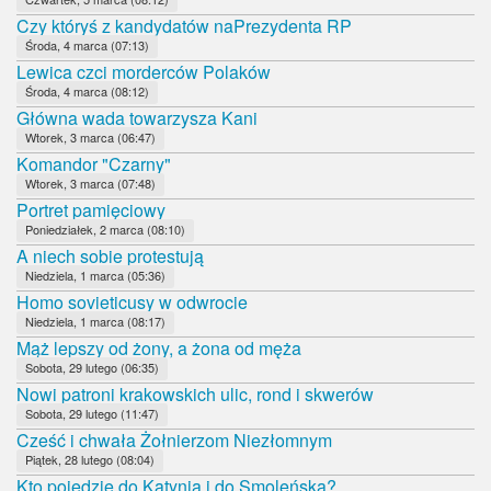
Czy któryś z kandydatów naPrezydenta RP
Środa, 4 marca (07:13)
Lewica czci morderców Polaków
Środa, 4 marca (08:12)
Główna wada towarzysza Kani
Wtorek, 3 marca (06:47)
Komandor "Czarny"
Wtorek, 3 marca (07:48)
Portret pamięciowy
Poniedziałek, 2 marca (08:10)
A niech sobie protestują
Niedziela, 1 marca (05:36)
Homo sovieticusy w odwrocie
Niedziela, 1 marca (08:17)
Mąż lepszy od żony, a żona od męża
Sobota, 29 lutego (06:35)
Nowi patroni krakowskich ulic, rond i skwerów
Sobota, 29 lutego (11:47)
Cześć i chwała Żołnierzom Niezłomnym
Piątek, 28 lutego (08:04)
Kto pojedzie do Katynia i do Smoleńska?