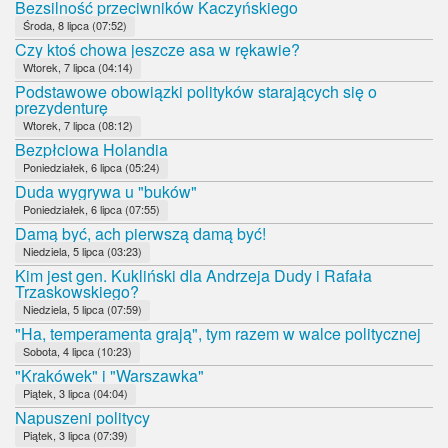
Bezsilność przeciwników Kaczyńskiego
Środa, 8 lipca (07:52)
Czy ktoś chowa jeszcze asa w rękawie?
Wtorek, 7 lipca (04:14)
Podstawowe obowiązki polityków starających się o
prezydenturę
Wtorek, 7 lipca (08:12)
Bezpłciowa Holandia
Poniedziałek, 6 lipca (05:24)
Duda wygrywa u "buków"
Poniedziałek, 6 lipca (07:55)
Damą być, ach pierwszą damą być!
Niedziela, 5 lipca (03:23)
Kim jest gen. Kukliński dla Andrzeja Dudy i Rafała
Trzaskowskiego?
Niedziela, 5 lipca (07:59)
"Ha, temperamenta grają", tym razem w walce politycznej
Sobota, 4 lipca (10:23)
"Krakówek" i "Warszawka"
Piątek, 3 lipca (04:04)
Napuszeni politycy
Piątek, 3 lipca (07:39)