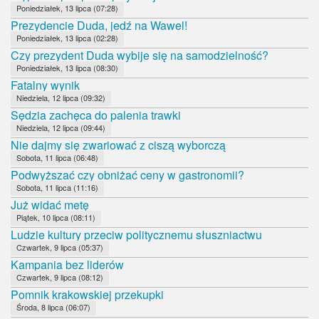
Poniedziałek, 13 lipca (07:28)
Prezydencie Duda, jedź na Wawel!
Poniedziałek, 13 lipca (02:28)
Czy prezydent Duda wybije się na samodzielność?
Poniedziałek, 13 lipca (08:30)
Fatalny wynik
Niedziela, 12 lipca (09:32)
Sędzia zachęca do palenia trawki
Niedziela, 12 lipca (09:44)
Nie dajmy się zwariować z ciszą wyborczą
Sobota, 11 lipca (06:48)
Podwyższać czy obniżać ceny w gastronomii?
Sobota, 11 lipca (11:16)
Już widać metę
Piątek, 10 lipca (08:11)
Ludzie kultury przeciw politycznemu słuszniactwu
Czwartek, 9 lipca (05:37)
Kampania bez liderów
Czwartek, 9 lipca (08:12)
Pomnik krakowskiej przekupki
Środa, 8 lipca (06:07)