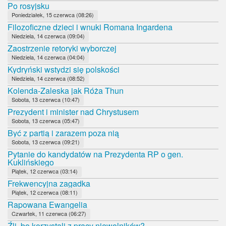
Po rosyjsku
Poniedziałek, 15 czerwca (08:26)
Filozoficzne dzieci i wnuki Romana Ingardena
Niedziela, 14 czerwca (09:04)
Zaostrzenie retoryki wyborczej
Niedziela, 14 czerwca (04:04)
Kydryński wstydzi się polskości
Niedziela, 14 czerwca (08:52)
Kolenda-Zaleska jak Róża Thun
Sobota, 13 czerwca (10:47)
Prezydent i minister nad Chrystusem
Sobota, 13 czerwca (05:47)
Być z partią i zarazem poza nią
Sobota, 13 czerwca (09:21)
Pytanie do kandydatów na Prezydenta RP o gen.
Kuklińskiego
Piątek, 12 czerwca (03:14)
Frekwencyjna zagadka
Piątek, 12 czerwca (08:11)
Rapowana Ewangelia
Czwartek, 11 czerwca (06:27)
Źli, bo korzystali z pracy niewolników?