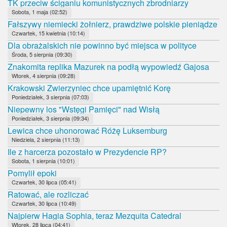
TK przeciw ściganiu komunistycznych zbrodniarzy
Sobota, 1 maja (02:52)
Fałszywy niemiecki żołnierz, prawdziwe polskie pieniądze
Czwartek, 15 kwietnia (10:14)
Dla obrażalskich nie powinno być miejsca w polityce
Środa, 5 sierpnia (09:30)
Znakomita replika Mazurek na podłą wypowiedź Gajosa
Wtorek, 4 sierpnia (09:28)
Krakowski Zwierzyniec chce upamiętnić Korę
Poniedziałek, 3 sierpnia (07:03)
Niepewny los "Wstęgi Pamięci" nad Wisłą
Poniedziałek, 3 sierpnia (09:34)
Lewica chce uhonorować Różę Luksemburg
Niedziela, 2 sierpnia (11:13)
Ile z harcerza pozostało w Prezydencie RP?
Sobota, 1 sierpnia (10:01)
Pomylił epoki
Czwartek, 30 lipca (05:41)
Ratować, ale rozliczać
Czwartek, 30 lipca (10:49)
Najpierw Hagia Sophia, teraz Mezquita Catedral
Wtorek, 28 lipca (04:41)