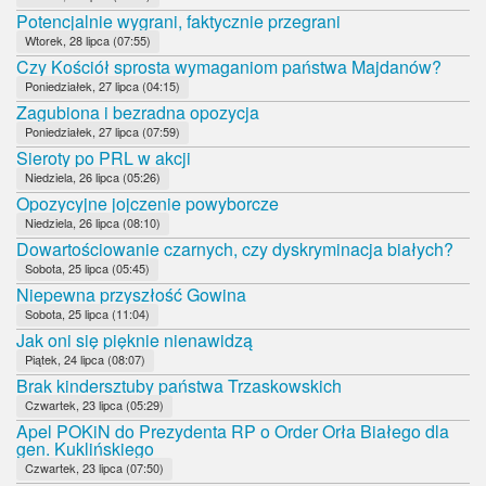
Potencjalnie wygrani, faktycznie przegrani
Wtorek, 28 lipca (07:55)
Czy Kościół sprosta wymaganiom państwa Majdanów?
Poniedziałek, 27 lipca (04:15)
Zagubiona i bezradna opozycja
Poniedziałek, 27 lipca (07:59)
Sieroty po PRL w akcji
Niedziela, 26 lipca (05:26)
Opozycyjne jojczenie powyborcze
Niedziela, 26 lipca (08:10)
Dowartościowanie czarnych, czy dyskryminacja białych?
Sobota, 25 lipca (05:45)
Niepewna przyszłość Gowina
Sobota, 25 lipca (11:04)
Jak oni się pięknie nienawidzą
Piątek, 24 lipca (08:07)
Brak kindersztuby państwa Trzaskowskich
Czwartek, 23 lipca (05:29)
Apel POKiN do Prezydenta RP o Order Orła Białego dla
gen. Kuklińskiego
Czwartek, 23 lipca (07:50)