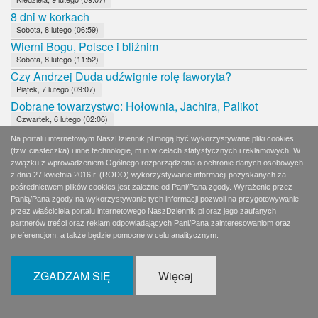
8 dni w korkach
Sobota, 8 lutego (06:59)
Wierni Bogu, Polsce i bliźnim
Sobota, 8 lutego (11:52)
Czy Andrzej Duda udźwignie rolę faworyta?
Piątek, 7 lutego (09:07)
Dobrane towarzystwo: Hołownia, Jachira, Palikot
Czwartek, 6 lutego (02:06)
Pidżama, rogi i marihuana
Na portalu internetowym NaszDziennik.pl mogą być wykorzystywane pliki cookies
Czwartek, 6 lutego (08:12)
(tzw. ciasteczka) i inne technologie, m.in w celach statystycznych i reklamowych. W
Hołownia w utartych koleinach
związku z wprowadzeniem Ogólnego rozporządzenia o ochronie danych osobowych
z dnia 27 kwietnia 2016 r. (RODO) wykorzystywanie informacji pozyskanych za
Środa, 5 lutego (08:12)
pośrednictwem plików cookies jest zależne od Pani/Pana zgody. Wyrażenie przez
Brawo!
Panią/Pana zgody na wykorzystywanie tych informacji pozwoli na przygotowywanie
Wtorek, 4 lutego (09:31)
przez właściciela portalu internetowego NaszDziennik.pl oraz jego zaufanych
Paradoks Kidawy-Błońskiej
partnerów treści oraz reklam odpowiadających Pani/Pana zainteresowaniom oraz
preferencjom, a także będzie pomocne w celu analitycznym.
Wtorek, 4 lutego (08:11)
SIeroty po PRL chcą Nobla dla Turskiego
Poniedziałek, 3 lutego (08:02)
ZGADZAM SIĘ
Więcej
Program nie jest ważny
Niedziela, 2 lutego (11:13)
Terlecki wymiata