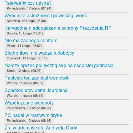
Fajerwerki czy rutyna?
Poniedziałek, 17 lutego (07:24)
Wyborcza ostrożność i powściągliwość
Niedziela, 16 lutego (08:30)
Karygodne niedopatrzenie ochrony Prezydenta RP
Sobota, 15 lutego (12:21)
Nie ma żadnego centrum
Piątek, 14 lutego (08:07)
Biedroniowi nie wadzą ludobójcy
Czwartek, 13 lutego (08:11)
Należy oprzeć polityczną siłę na osobistej godności
Środa, 12 lutego (08:07)
Papieski tort zamiast kremówki
Wtorek, 11 lutego (06:32)
Spadkobiercy pana Jourdaina
Wtorek, 11 lutego (08:14)
Współczesne warchoły
Poniedziałek, 10 lutego (06:28)
PO nadal w martwym dryfie
Poniedziałek, 10 lutego (08:16)
Zła wiadomość dla Andrzeja Dudy
Niedziela, 9 lutego (09:07)