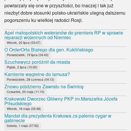
powtarzały się one w przyszłości, bo inaczej i tak już
niezbyt dobre stosunki polsko-ukraińskie ulegną dalszemu
pogorszeniu ku wielkiej radości Rosji.
Apel małopolskich weteranów do premiera RP w sprawie
reparacji wojennych od Niemiec
Wtorek, 20 lipca (03:47)
O OrderOrła Białego dla gen. Kuklińskiego
Poniedziałek, 19 lipca (04:43)
Szuchewycz poróżnił da miasta
Piątek, 2 lipca (10:00)
Kamienie węgielne do lamusa?
Poniedziałek, 28 czerwca (04:12)
Znowu pójdziemy Zawratu na Świnicę
Czwartek, 20 maja (11:10)
Krakowski Dworzec Główny PKP im.Marszałka Józefa
Piłsudskiego
Wtorek, 18 maja (03:48)
Mandat dla prezydenta Krakowa za palenie cygar w
gabinecie
Sobota, 1 maja (07:52)