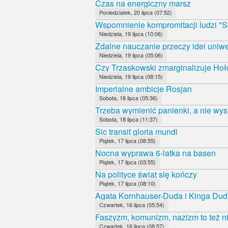
Czas na energiczny marsz
Poniedziałek, 20 lipca (07:52)
Wspomnienie kompromitacji ludzi "S
Niedziela, 19 lipca (10:06)
Zdalne nauczanie przeczy idei uniwe
Niedziela, 19 lipca (05:06)
Czy Trzaskowski zmarginalizuje Ho
Niedziela, 19 lipca (08:15)
Imperialne ambicje Rosjan
Sobota, 18 lipca (05:36)
Trzeba wymienić panienki, a nie wys
Sobota, 18 lipca (11:37)
Sic transit gloria mundi
Piątek, 17 lipca (08:55)
Nocna wyprawa 6-latka na basen
Piątek, 17 lipca (03:55)
Na polityce świat się kończy
Piątek, 17 lipca (08:10)
Agata Kornhauser-Duda i Kinga Duda
Czwartek, 16 lipca (05:54)
Faszyzm, komunizm, nazizm to też ni
Czwartek, 16 lipca (08:57)