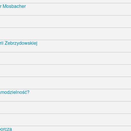
r Mosbacher
rii Zebrzydowskiej
samodzielność?
borczą