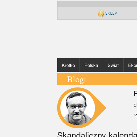
Krótko
Polska
Świat
Eko
Blogi
P
d
r
Skandaliczny kalenda