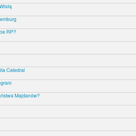
 Wisłą
semburg
ncie RP?
ta Catedral
egrani
państwa Majdanów?