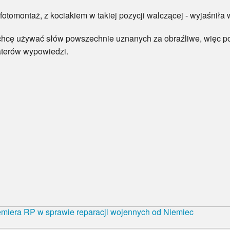
montaż, z kociakiem w takiej pozycji walczącej - wyjaśniła
ę używać słów powszechnie uznanych za obraźliwe, więc p
aterów wypowiedzi.
emiera RP w sprawie reparacji wojennych od Niemiec