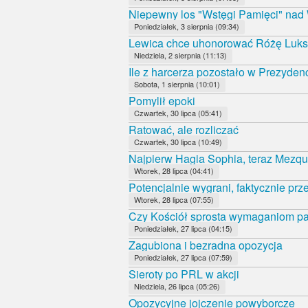
Niepewny los "Wstęgi Pamięci" nad
Poniedziałek, 3 sierpnia (09:34)
Lewica chce uhonorować Różę Luk
Niedziela, 2 sierpnia (11:13)
Ile z harcerza pozostało w Prezyde
Sobota, 1 sierpnia (10:01)
Pomylił epoki
Czwartek, 30 lipca (05:41)
Ratować, ale rozliczać
Czwartek, 30 lipca (10:49)
Najpierw Hagia Sophia, teraz Mezqui
Wtorek, 28 lipca (04:41)
Potencjalnie wygrani, faktycznie prz
Wtorek, 28 lipca (07:55)
Czy Kościół sprosta wymaganiom 
Poniedziałek, 27 lipca (04:15)
Zagubiona i bezradna opozycja
Poniedziałek, 27 lipca (07:59)
Sieroty po PRL w akcji
Niedziela, 26 lipca (05:26)
Opozycyjne jojczenie powyborcze