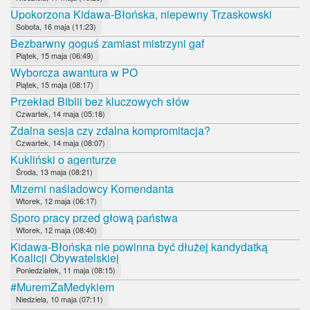
Upokorzona Kidawa-Błońska, niepewny Trzaskowski
Sobota, 16 maja (11:23)
Bezbarwny goguś zamiast mistrzyni gaf
Piątek, 15 maja (06:49)
Wyborcza awantura w PO
Piątek, 15 maja (08:17)
Przekład Biblii bez kluczowych słów
Czwartek, 14 maja (05:18)
Zdalna sesja czy zdalna kompromitacja?
Czwartek, 14 maja (08:07)
Kukliński o agenturze
Środa, 13 maja (08:21)
Mizerni naśladowcy Komendanta
Wtorek, 12 maja (06:17)
Sporo pracy przed głową państwa
Wtorek, 12 maja (08:40)
Kidawa-Błońska nie powinna być dłużej kandydatką
Koalicji Obywatelskiej
Poniedziałek, 11 maja (08:15)
#MuremZaMedykiem
Niedziela, 10 maja (07:11)