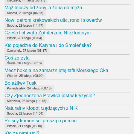
Mąż lepszy od żony, a żona od męża
Sobota, 29 lutego (06:35)
Nowi patroni krakowskich ulic, rond i skwerów
Sobota, 29 lutego (11:47)
Cześć i chwała Żołnierzom Niezłomnym
Piątek, 28 lutego (08:04)
Kto pojedzie do Katynia i do Smoleńska?
Czwartek, 27 lutego (08:17)
Coś zgrzyta
Środa, 26 lutego (08:13)
Mecz hokeja na zamarzniętej tafli Morskiego Oka
Wtorek, 25 lutego (08:00)
Bojaźliwy Tusk
Poniedziałek, 24 lutego (08:18)
Czy Zjednoczona Prawica jest w kryzysie?
Niedziela, 23 lutego (11:43)
Naturalny kłopot rządzących z NIK
Sobota, 22 lutego (11:54)
Polscy komuniści proszą o pomoc
Piątek, 21 lutego (08:10)
Kto za nimi stoi?