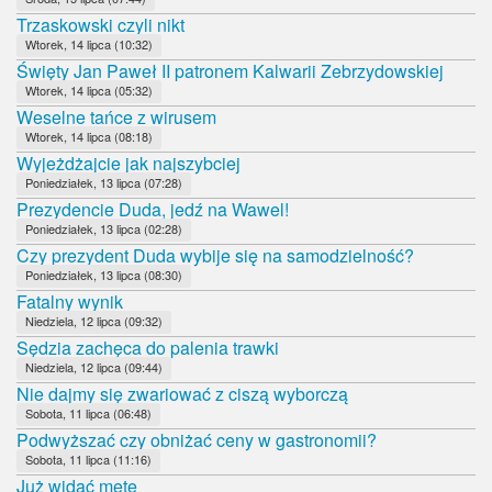
Trzaskowski czyli nikt
Wtorek, 14 lipca (10:32)
Święty Jan Paweł II patronem Kalwarii Zebrzydowskiej
Wtorek, 14 lipca (05:32)
Weselne tańce z wirusem
Wtorek, 14 lipca (08:18)
Wyjeżdżajcie jak najszybciej
Poniedziałek, 13 lipca (07:28)
Prezydencie Duda, jedź na Wawel!
Poniedziałek, 13 lipca (02:28)
Czy prezydent Duda wybije się na samodzielność?
Poniedziałek, 13 lipca (08:30)
Fatalny wynik
Niedziela, 12 lipca (09:32)
Sędzia zachęca do palenia trawki
Niedziela, 12 lipca (09:44)
Nie dajmy się zwariować z ciszą wyborczą
Sobota, 11 lipca (06:48)
Podwyższać czy obniżać ceny w gastronomii?
Sobota, 11 lipca (11:16)
Już widać metę