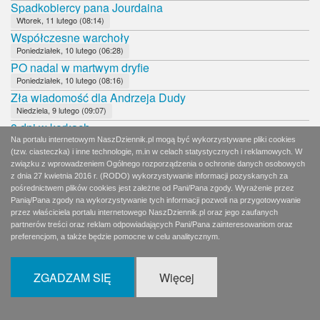
Spadkobiercy pana Jourdaina
Wtorek, 11 lutego (08:14)
Współczesne warchoły
Poniedziałek, 10 lutego (06:28)
PO nadal w martwym dryfie
Poniedziałek, 10 lutego (08:16)
Zła wiadomość dla Andrzeja Dudy
Niedziela, 9 lutego (09:07)
8 dni w korkach
Sobota, 8 lutego (06:59)
Na portalu internetowym NaszDziennik.pl mogą być wykorzystywane pliki cookies
(tzw. ciasteczka) i inne technologie, m.in w celach statystycznych i reklamowych. W
Wierni Bogu, Polsce i bliźnim
związku z wprowadzeniem Ogólnego rozporządzenia o ochronie danych osobowych
Sobota, 8 lutego (11:52)
z dnia 27 kwietnia 2016 r. (RODO) wykorzystywanie informacji pozyskanych za
Czy Andrzej Duda udźwignie rolę faworyta?
pośrednictwem plików cookies jest zależne od Pani/Pana zgody. Wyrażenie przez
Piątek, 7 lutego (09:07)
Panią/Pana zgody na wykorzystywanie tych informacji pozwoli na przygotowywanie
przez właściciela portalu internetowego NaszDziennik.pl oraz jego zaufanych
Dobrane towarzystwo: Hołownia, Jachira, Palikot
partnerów treści oraz reklam odpowiadających Pani/Pana zainteresowaniom oraz
Czwartek, 6 lutego (02:06)
preferencjom, a także będzie pomocne w celu analitycznym.
Pidżama, rogi i marihuana
Czwartek, 6 lutego (08:12)
Hołownia w utartych koleinach
ZGADZAM SIĘ
Więcej
Środa, 5 lutego (08:12)
Brawo!
Wtorek, 4 lutego (09:31)