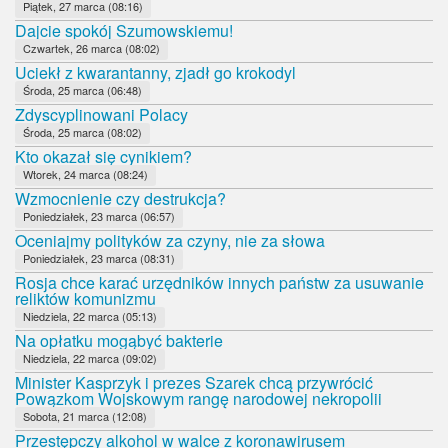
Piątek, 27 marca (08:16)
Dajcie spokój Szumowskiemu!
Czwartek, 26 marca (08:02)
Uciekł z kwarantanny, zjadł go krokodyl
Środa, 25 marca (06:48)
Zdyscyplinowani Polacy
Środa, 25 marca (08:02)
Kto okazał się cynikiem?
Wtorek, 24 marca (08:24)
Wzmocnienie czy destrukcja?
Poniedziałek, 23 marca (06:57)
Oceniajmy polityków za czyny, nie za słowa
Poniedziałek, 23 marca (08:31)
Rosja chce karać urzędników innych państw za usuwanie
reliktów komunizmu
Niedziela, 22 marca (05:13)
Na opłatku mogąbyć bakterie
Niedziela, 22 marca (09:02)
Minister Kasprzyk i prezes Szarek chcą przywrócić
Powązkom Wojskowym rangę narodowej nekropolii
Sobota, 21 marca (12:08)
Przestępczy alkohol w walce z koronawirusem