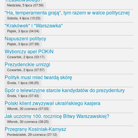
Niedziela, 5 lipca (07:59)
"Ha, temperamenta grają", tym razem w walce politycznej
Sobota, 4 lipca (10:23)
"Krakówek" i "Warszawka"
Piątek, 3 lipca (04:04)
Napuszeni politycy
Piątek, 3 lipca (07:39)
Wyborczy apel POKiN
Czwartek, 2 lipca (03:17)
Prezydenckie umizgi
Czwartek, 2 lipca (07:57)
Polityk musi mieć twardą skórę
Środa, 1 lipca (06:25)
Spór o telewizyjne starcie kandydatów do prezydentury
Środa, 1 lipca (07:43)
Polski klient zwyzywał ukraińskiego kasjera
Wtorek, 30 czerwca (07:03)
Jak uczcimy 100. rocznicę Bitwy Warszawskiej?
Wtorek, 30 czerwca (08:25)
Przegrany Kosiniak-Kamysz
Poniedziałek, 29 czerwca (07:12)