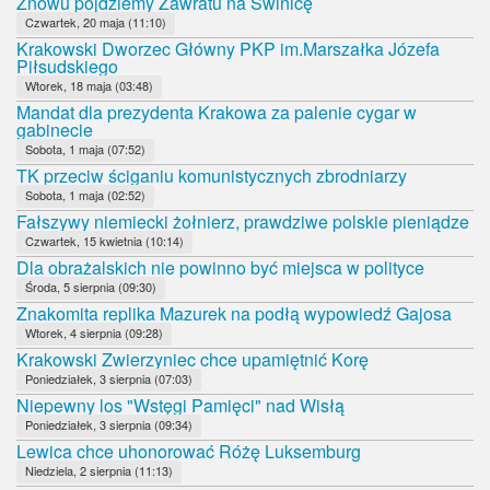
Znowu pójdziemy Zawratu na Świnicę
Czwartek, 20 maja (11:10)
Krakowski Dworzec Główny PKP im.Marszałka Józefa
Piłsudskiego
Wtorek, 18 maja (03:48)
Mandat dla prezydenta Krakowa za palenie cygar w
gabinecie
Sobota, 1 maja (07:52)
TK przeciw ściganiu komunistycznych zbrodniarzy
Sobota, 1 maja (02:52)
Fałszywy niemiecki żołnierz, prawdziwe polskie pieniądze
Czwartek, 15 kwietnia (10:14)
Dla obrażalskich nie powinno być miejsca w polityce
Środa, 5 sierpnia (09:30)
Znakomita replika Mazurek na podłą wypowiedź Gajosa
Wtorek, 4 sierpnia (09:28)
Krakowski Zwierzyniec chce upamiętnić Korę
Poniedziałek, 3 sierpnia (07:03)
Niepewny los "Wstęgi Pamięci" nad Wisłą
Poniedziałek, 3 sierpnia (09:34)
Lewica chce uhonorować Różę Luksemburg
Niedziela, 2 sierpnia (11:13)