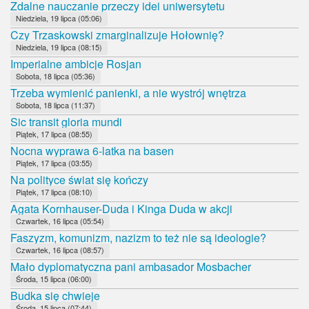
Zdalne nauczanie przeczy idei uniwersytetu
Niedziela, 19 lipca (05:06)
Czy Trzaskowski zmarginalizuje Hołownię?
Niedziela, 19 lipca (08:15)
Imperialne ambicje Rosjan
Sobota, 18 lipca (05:36)
Trzeba wymienić panienki, a nie wystrój wnętrza
Sobota, 18 lipca (11:37)
Sic transit gloria mundi
Piątek, 17 lipca (08:55)
Nocna wyprawa 6-latka na basen
Piątek, 17 lipca (03:55)
Na polityce świat się kończy
Piątek, 17 lipca (08:10)
Agata Kornhauser-Duda i Kinga Duda w akcji
Czwartek, 16 lipca (05:54)
Faszyzm, komunizm, nazizm to też nie są ideologie?
Czwartek, 16 lipca (08:57)
Mało dyplomatyczna pani ambasador Mosbacher
Środa, 15 lipca (06:00)
Budka się chwieje
Środa, 15 lipca (07:44)