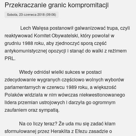
Myśl
Przekraczanie granic kompromitacji
Sobota, 23 czerwca 2018 (09:06)
Wiara
Lech Wałęsa postanowił galwanizować trupa, czyli
Sport
reaktywować Komitet Obywatelski, który powołał w
grudniu 1988 roku, aby zjednoczyć sporą część
BlogAiD
antykomunistycznej opozycji i stanąć do walki z reżimem
PRL.
Zaproszenia
Wtedy odniósł wielki sukces w postaci
zdecydowanie wygranych częściowo wolnych wyborów
parlamentarnych w czerwcu 1989 roku, a większość
Polaków widziała w nim wówczas niekwestionowanego
lidera przemian ustrojowych i darzyła go ogromnym
zaufaniem oraz sympatią.
Na co liczy teraz? Że uda mu się zadać kłam
sformułowanej przez Heraklita z Efezu zasadzie o