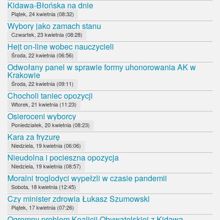
Kidawa-Błońska na dnie
Piątek, 24 kwietnia (08:32)
Wybory jako zamach stanu
Czwartek, 23 kwietnia (08:28)
Hejt on-line wobec nauczycieli
Środa, 22 kwietnia (06:56)
Odwołany panel w sprawie formy uhonorowania AK w
Krakowie
Środa, 22 kwietnia (09:11)
Chocholi taniec opozycji
Wtorek, 21 kwietnia (11:23)
Osieroceni wyborcy
Poniedziałek, 20 kwietnia (08:23)
Kara za fryzurę
Niedziela, 19 kwietnia (06:06)
Nieudolna i pocieszna opozycja
Niedziela, 19 kwietnia (08:57)
Moralni troglodyci wypełzli w czasie pandemii
Sobota, 18 kwietnia (12:45)
Czy minister zdrowia Łukasz Szumowski
Piątek, 17 kwietnia (07:26)
Ogromny problem Koalicji Obywatelskiej z Kidawą-