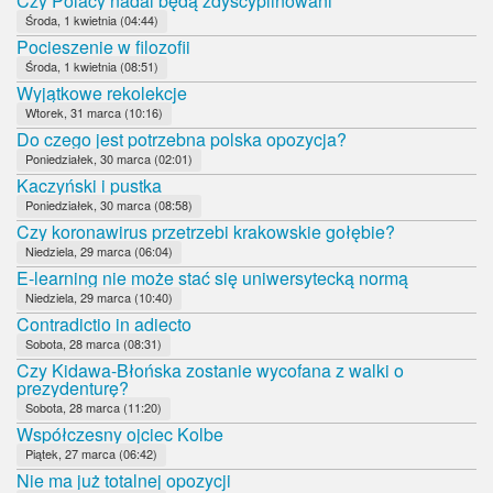
Czy Polacy nadal będą zdyscyplinowani
Środa, 1 kwietnia (04:44)
Pocieszenie w filozofii
Środa, 1 kwietnia (08:51)
Wyjątkowe rekolekcje
Wtorek, 31 marca (10:16)
Do czego jest potrzebna polska opozycja?
Poniedziałek, 30 marca (02:01)
Kaczyński i pustka
Poniedziałek, 30 marca (08:58)
Czy koronawirus przetrzebi krakowskie gołębie?
Niedziela, 29 marca (06:04)
E-learning nie może stać się uniwersytecką normą
Niedziela, 29 marca (10:40)
Contradictio in adiecto
Sobota, 28 marca (08:31)
Czy Kidawa-Błońska zostanie wycofana z walki o
prezydenturę?
Sobota, 28 marca (11:20)
Współczesny ojciec Kolbe
Piątek, 27 marca (06:42)
Nie ma już totalnej opozycji