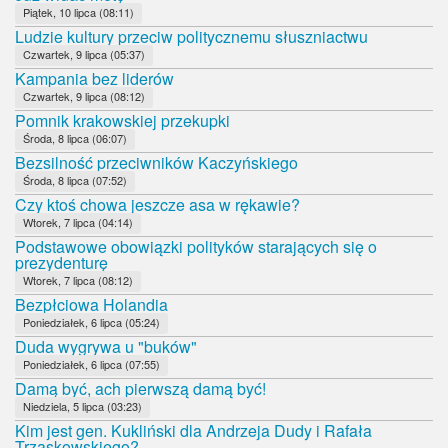
Piątek, 10 lipca (08:11)
Ludzie kultury przeciw politycznemu słuszniactwu
Czwartek, 9 lipca (05:37)
Kampania bez liderów
Czwartek, 9 lipca (08:12)
Pomnik krakowskiej przekupki
Środa, 8 lipca (06:07)
Bezsilność przeciwników Kaczyńskiego
Środa, 8 lipca (07:52)
Czy ktoś chowa jeszcze asa w rękawie?
Wtorek, 7 lipca (04:14)
Podstawowe obowiązki polityków starających się o
prezydenturę
Wtorek, 7 lipca (08:12)
Bezpłciowa Holandia
Poniedziałek, 6 lipca (05:24)
Duda wygrywa u "buków"
Poniedziałek, 6 lipca (07:55)
Damą być, ach pierwszą damą być!
Niedziela, 5 lipca (03:23)
Kim jest gen. Kukliński dla Andrzeja Dudy i Rafała
Trzaskowskiego?