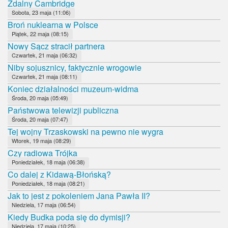
Zdalny Cambridge
Sobota, 23 maja (11:06)
Broń nuklearna w Polsce
Piątek, 22 maja (08:15)
Nowy Sącz stracił partnera
Czwartek, 21 maja (06:32)
Niby sojusznicy, faktycznie wrogowie
Czwartek, 21 maja (08:11)
Koniec działalności muzeum-widma
Środa, 20 maja (05:49)
Państwowa telewizji publiczna
Środa, 20 maja (07:47)
Tej wojny Trzaskowski na pewno nie wygra
Wtorek, 19 maja (08:29)
Czy radiowa Trójka
Poniedziałek, 18 maja (06:38)
Co dalej z Kidawą-Błońską?
Poniedziałek, 18 maja (08:21)
Jak to jest z pokoleniem Jana Pawła II?
Niedziela, 17 maja (06:54)
Kiedy Budka poda się do dymisji?
Niedziela, 17 maja (10:25)