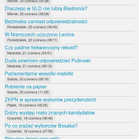
Wtorek, 23 czerwca (05:38)
Dlaczego w SLD nie lubią Biedronia?
Wtorek, 23 czerwca (08:08)
Beztroska zamiast odpowiedzialności
Poniedziałek, 22 czerwca (06:43)
W Niemczech uczczono Lenina
Poniedziałek, 22 czerwca (08:11)
Czy padnie frekwencyjny rekord?
Niedziela, 21 czerwca (04:51)
Duda powinien odpowiedzieć Putinowi
Niedziela, 21 czerwca (09:13)
Parlamentarne wesołki-matołki
Sobota, 20 czerwca (06:16)
Robienie na papier
Sobota, 20 czerwca (11:29)
ZKPN w sprawie wyborów prezydenckich
Piątek, 19 czerwca (06:25)
Dobry występ mało znanych kandydatów
Czwartek, 18 czerwca (06:46)
Po co zrażać wyborców Bosaka?
Czwartek, 18 czerwca (07:58)
Pilnujmy dzieci przy grillu