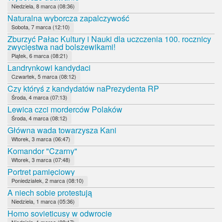
Niedziela, 8 marca (08:36)
Naturalna wyborcza zapalczywość
Sobota, 7 marca (12:10)
Zburzyć Pałac Kultury i Nauki dla uczczenia 100. rocznicy
zwycięstwa nad bolszewikami!
Piątek, 6 marca (08:21)
Landrynkowi kandydaci
Czwartek, 5 marca (08:12)
Czy któryś z kandydatów naPrezydenta RP
Środa, 4 marca (07:13)
Lewica czci morderców Polaków
Środa, 4 marca (08:12)
Główna wada towarzysza Kani
Wtorek, 3 marca (06:47)
Komandor "Czarny"
Wtorek, 3 marca (07:48)
Portret pamięciowy
Poniedziałek, 2 marca (08:10)
A niech sobie protestują
Niedziela, 1 marca (05:36)
Homo sovieticusy w odwrocie
Niedziela, 1 marca (08:17)