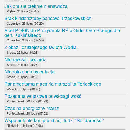
Jak oni się pięknie nienawidzą
Piątek, 24 lipca (08:07)
Brak kindersztuby państwa Trzaskowskich
Czwartek, 23 lipca (05:29)
Apel POKiN do Prezydenta RP o Order Orła Białego dla
gen. Kuklińskiego
Czwartek, 23 lipca (07:50)
Z okazji dzisiejszego święta Wedla,
Środa, 22 lipca (10:28)
Nienawiść i pogarda
Środa, 22 lipca (05:28)
Niepotrzebna ostentacja
Środa, 22 lipca (08:13)
Parlamentarna maestria marszałka Terleckiego
Wtorek, 21 lipca (08:20)
Pożądana wojskowa powściągliwość
Poniedziałek, 20 lipca (04:29)
Czas na energiczny marsz
Poniedziałek, 20 lipca (07:52)
Wspomnienie kompromitacji ludzi "Solidarności"
Niedziela, 19 lipca (10:06)