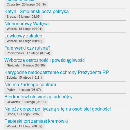
Czwartek, 20 lutego (08:19)
Katyń i Smoleńsk poza polityką
Środa, 19 lutego (08:09)
Niehonorowy Wałęsa
Wtorek, 18 lutego (04:01)
Lewicowy zakalec
Wtorek, 18 lutego (08:13)
Fajerwerki czy rutyna?
Poniedziałek, 17 lutego (07:24)
Wyborcza ostrożność i powściągliwość
Niedziela, 16 lutego (08:30)
Karygodne niedopatrzenie ochrony Prezydenta RP
Sobota, 15 lutego (12:21)
Nie ma żadnego centrum
Piątek, 14 lutego (08:07)
Biedroniowi nie wadzą ludobójcy
Czwartek, 13 lutego (08:11)
Należy oprzeć polityczną siłę na osobistej godności
Środa, 12 lutego (08:07)
Papieski tort zamiast kremówki
Wtorek, 11 lutego (06:32)