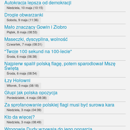
Autokracja lepsza od demokracji
Niedziela, 10 maja (10:15)
Drogie obwarzanki
Sobota, 9 maja (11:36)
Mało znaczący Gowin i Ziobro
Piątek, 8 maja (08:53)
Maseczki, dyscyplina, wolność
Czwartek, 7 maja (08:31)
"Twoje 100 sekund na 100-lecie"
Środa, 6 maja (06:38)
Najpierw spalił polską flagę, potem sparodiował Mszę
Świętą
Środa, 6 maja (08:54)
Łzy Hołowni
Wtorek, 5 maja (08:18)
Głupi jak polska opozycja
Poniedziałek, 4 maja (08:38)
Za sprofanowanie polskiej flagi musi być surowa kara
Niedziela, 3 maja (04:39)
Kto da więcej?
Niedziela, 3 maja (08:49)
Wrogowie Dudy wzywają do jego poparcia