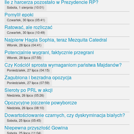
Ile z harcerza pozostało w Prezydencie RP?
Sobota, 1 sierpnia (10:01)
Pomylił epoki
Czwartek, 30 lipca (05:41)
Ratować, ale rozliczać
Czwartek, 30 lipca (10:49)
Najpierw Hagia Sophia, teraz Mezquita Catedral
Wtorek, 28 lipca (04:41)
Potencjalnie wygrani, faktycznie przegrani
Wtorek, 28 lipca (07:55)
Czy Kościół sprosta wymaganiom państwa Majdanów?
Poniedziałek, 27 lipca (04:15)
Zagubiona i bezradna opozycja
Poniedziałek, 27 lipca (07:59)
Sieroty po PRL w akcji
Niedziela, 26 lipca (05:26)
Opozycyjne jojczenie powyborcze
Niedziela, 26 lipca (08:10)
Dowartościowanie czarnych, czy dyskryminacja białych?
Sobota, 25 lipca (05:45)
Niepewna przyszłość Gowina
Sobota, 25 lipca (11:04)