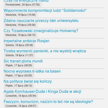
Czas na energiczny marsz
Poniedziałek, 20 lipca (07:52)
Wspomnienie kompromitacji ludzi "Solidarności"
Niedziela, 19 lipca (10:06)
Zdalne nauczanie przeczy idei uniwersytetu
Niedziela, 19 lipca (05:06)
Czy Trzaskowski zmarginalizuje Hołownię?
Niedziela, 19 lipca (08:15)
Imperialne ambicje Rosjan
Sobota, 18 lipca (05:36)
Trzeba wymienić panienki, a nie wystrój wnętrza
Sobota, 18 lipca (11:37)
Sic transit gloria mundi
Piątek, 17 lipca (08:55)
Nocna wyprawa 6-latka na basen
Piątek, 17 lipca (03:55)
Na polityce świat się kończy
Piątek, 17 lipca (08:10)
Agata Kornhauser-Duda i Kinga Duda w akcji
Czwartek, 16 lipca (05:54)
Faszyzm, komunizm, nazizm to też nie są ideologie?
Czwartek, 16 lipca (08:57)