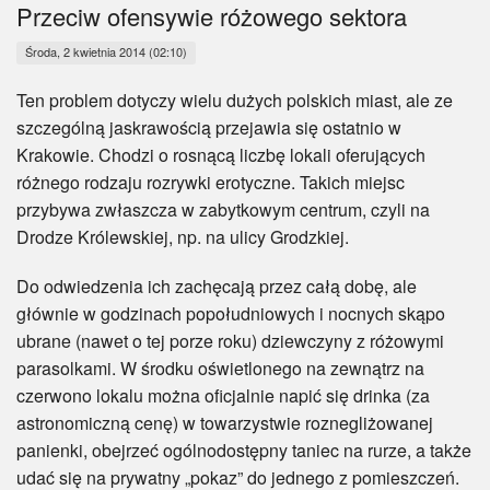
Myśl
Przeciw ofensywie różowego sektora
Środa, 2 kwietnia 2014 (02:10)
Wiara
Ten problem dotyczy wielu dużych polskich miast, ale ze
Sport
szczególną jaskrawością przejawia się ostatnio w
Krakowie. Chodzi o rosnącą liczbę lokali oferujących
BlogAiD
różnego rodzaju rozrywki erotyczne. Takich miejsc
przybywa zwłaszcza w zabytkowym centrum, czyli na
Zaproszenia
Drodze Królewskiej, np. na ulicy Grodzkiej.
Do odwiedzenia ich zachęcają przez całą dobę, ale
głównie w godzinach popołudniowych i nocnych skąpo
ubrane (nawet o tej porze roku) dziewczyny z różowymi
parasolkami. W środku oświetlonego na zewnątrz na
czerwono lokalu można oficjalnie napić się drinka (za
astronomiczną cenę) w towarzystwie roznegliżowanej
panienki, obejrzeć ogólnodostępny taniec na rurze, a także
udać się na prywatny „pokaz” do jednego z pomieszczeń.