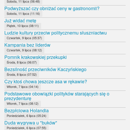
Sobota, 11 lipca (06:48)
Podwyższać czy obniżać ceny w gastronomii?
Sobota, 11 lipca (11:16)
Już widać metę
Piątek, 10 lipca (08:11)
Ludzie kultury przeciw politycznemu słuszniactwu
Czwartek, 9 lipca (05:37)
Kampania bez liderów
Czwartek, 9 lipca (08:12)
Pomnik krakowskiej przekupki
Środa, 8 lipca (06:07)
Bezsilność przeciwników Kaczyńskiego
Środa, 8 lipca (07:52)
Czy ktoś chowa jeszcze asa w rękawie?
Wtorek, 7 lipca (04:14)
Podstawowe obowiązki polityków starających się o
prezydenturę
Wtorek, 7 lipca (08:12)
Bezpłciowa Holandia
Poniedziałek, 6 lipca (05:24)
Duda wygrywa u "buków"
Poniedziałek, 6 lipca (07:55)