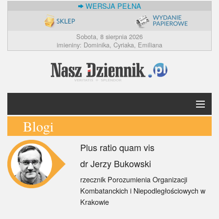
WERSJA PEŁNA
Sobota, 8 sierpnia 2026
imieniny: Dominika, Cyriaka, Emiliana
Blogi
Krótko
Plus ratio quam vis
Polska
dr Jerzy Bukowski
Świat
rzecznik Porozumienia Organizacji
Kombatanckich i Niepodległościowych w
Ekonomia
Krakowie