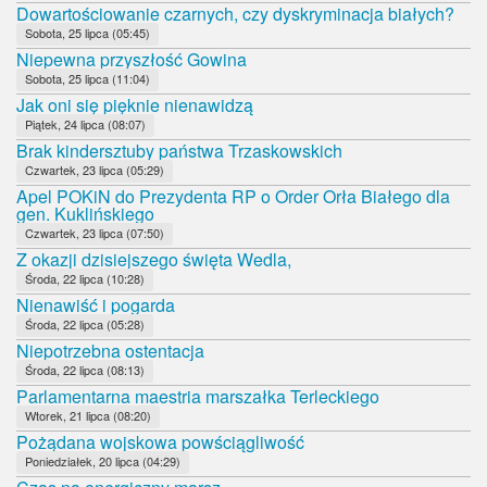
Dowartościowanie czarnych, czy dyskryminacja białych?
Sobota, 25 lipca (05:45)
Niepewna przyszłość Gowina
Sobota, 25 lipca (11:04)
Jak oni się pięknie nienawidzą
Piątek, 24 lipca (08:07)
Brak kindersztuby państwa Trzaskowskich
Czwartek, 23 lipca (05:29)
Apel POKiN do Prezydenta RP o Order Orła Białego dla
gen. Kuklińskiego
Czwartek, 23 lipca (07:50)
Z okazji dzisiejszego święta Wedla,
Środa, 22 lipca (10:28)
Nienawiść i pogarda
Środa, 22 lipca (05:28)
Niepotrzebna ostentacja
Środa, 22 lipca (08:13)
Parlamentarna maestria marszałka Terleckiego
Wtorek, 21 lipca (08:20)
Pożądana wojskowa powściągliwość
Poniedziałek, 20 lipca (04:29)