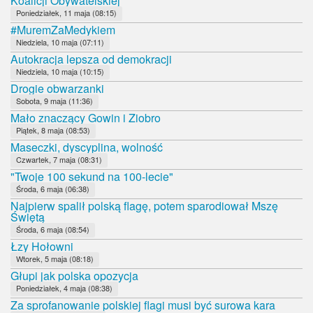
Koalicji Obywatelskiej
Poniedziałek, 11 maja (08:15)
#MuremZaMedykiem
Niedziela, 10 maja (07:11)
Autokracja lepsza od demokracji
Niedziela, 10 maja (10:15)
Drogie obwarzanki
Sobota, 9 maja (11:36)
Mało znaczący Gowin i Ziobro
Piątek, 8 maja (08:53)
Maseczki, dyscyplina, wolność
Czwartek, 7 maja (08:31)
"Twoje 100 sekund na 100-lecie"
Środa, 6 maja (06:38)
Najpierw spalił polską flagę, potem sparodiował Mszę
Świętą
Środa, 6 maja (08:54)
Łzy Hołowni
Wtorek, 5 maja (08:18)
Głupi jak polska opozycja
Poniedziałek, 4 maja (08:38)
Za sprofanowanie polskiej flagi musi być surowa kara