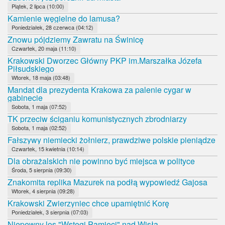
Piątek, 2 lipca (10:00)
Kamienie węgielne do lamusa?
Poniedziałek, 28 czerwca (04:12)
Znowu pójdziemy Zawratu na Świnicę
Czwartek, 20 maja (11:10)
Krakowski Dworzec Główny PKP im.Marszałka Józefa
Piłsudskiego
Wtorek, 18 maja (03:48)
Mandat dla prezydenta Krakowa za palenie cygar w
gabinecie
Sobota, 1 maja (07:52)
TK przeciw ściganiu komunistycznych zbrodniarzy
Sobota, 1 maja (02:52)
Fałszywy niemiecki żołnierz, prawdziwe polskie pieniądze
Czwartek, 15 kwietnia (10:14)
Dla obrażalskich nie powinno być miejsca w polityce
Środa, 5 sierpnia (09:30)
Znakomita replika Mazurek na podłą wypowiedź Gajosa
Wtorek, 4 sierpnia (09:28)
Krakowski Zwierzyniec chce upamiętnić Korę
Poniedziałek, 3 sierpnia (07:03)
Niepewny los "Wstęgi Pamięci" nad Wisłą