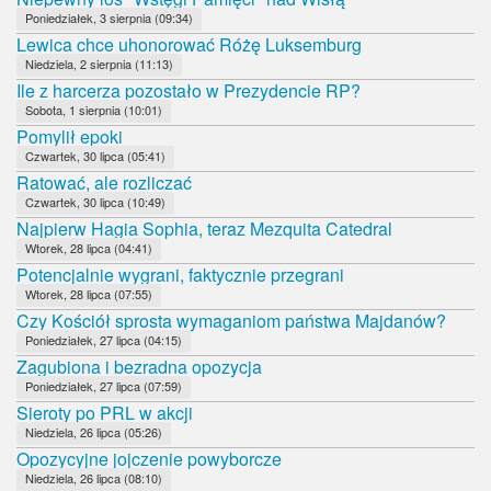
Poniedziałek, 3 sierpnia (09:34)
Lewica chce uhonorować Różę Luksemburg
Niedziela, 2 sierpnia (11:13)
Ile z harcerza pozostało w Prezydencie RP?
Sobota, 1 sierpnia (10:01)
Pomylił epoki
Czwartek, 30 lipca (05:41)
Ratować, ale rozliczać
Czwartek, 30 lipca (10:49)
Najpierw Hagia Sophia, teraz Mezquita Catedral
Wtorek, 28 lipca (04:41)
Potencjalnie wygrani, faktycznie przegrani
Wtorek, 28 lipca (07:55)
Czy Kościół sprosta wymaganiom państwa Majdanów?
Poniedziałek, 27 lipca (04:15)
Zagubiona i bezradna opozycja
Poniedziałek, 27 lipca (07:59)
Sieroty po PRL w akcji
Niedziela, 26 lipca (05:26)
Opozycyjne jojczenie powyborcze
Niedziela, 26 lipca (08:10)