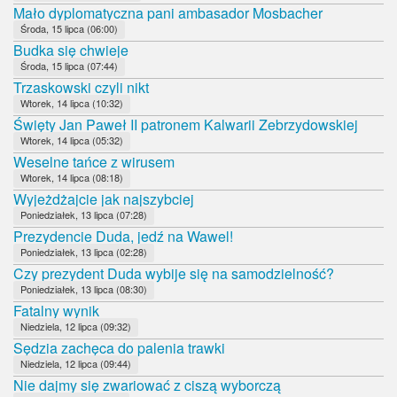
Mało dyplomatyczna pani ambasador Mosbacher
Środa, 15 lipca (06:00)
Budka się chwieje
Środa, 15 lipca (07:44)
Trzaskowski czyli nikt
Wtorek, 14 lipca (10:32)
Święty Jan Paweł II patronem Kalwarii Zebrzydowskiej
Wtorek, 14 lipca (05:32)
Weselne tańce z wirusem
Wtorek, 14 lipca (08:18)
Wyjeżdżajcie jak najszybciej
Poniedziałek, 13 lipca (07:28)
Prezydencie Duda, jedź na Wawel!
Poniedziałek, 13 lipca (02:28)
Czy prezydent Duda wybije się na samodzielność?
Poniedziałek, 13 lipca (08:30)
Fatalny wynik
Niedziela, 12 lipca (09:32)
Sędzia zachęca do palenia trawki
Niedziela, 12 lipca (09:44)
Nie dajmy się zwariować z ciszą wyborczą