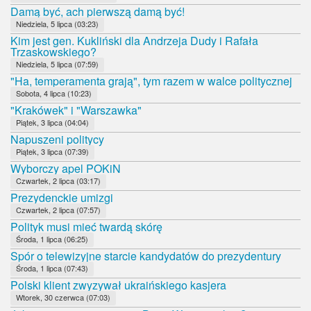
Damą być, ach pierwszą damą być!
Niedziela, 5 lipca (03:23)
Kim jest gen. Kukliński dla Andrzeja Dudy i Rafała
Trzaskowskiego?
Niedziela, 5 lipca (07:59)
"Ha, temperamenta grają", tym razem w walce politycznej
Sobota, 4 lipca (10:23)
"Krakówek" i "Warszawka"
Piątek, 3 lipca (04:04)
Napuszeni politycy
Piątek, 3 lipca (07:39)
Wyborczy apel POKiN
Czwartek, 2 lipca (03:17)
Prezydenckie umizgi
Czwartek, 2 lipca (07:57)
Polityk musi mieć twardą skórę
Środa, 1 lipca (06:25)
Spór o telewizyjne starcie kandydatów do prezydentury
Środa, 1 lipca (07:43)
Polski klient zwyzywał ukraińskiego kasjera
Wtorek, 30 czerwca (07:03)