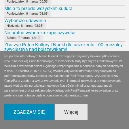
Poniedziałek, 9 marca (05:56)
Misja to przede wszystkim kultura
Poniedziałek, 9 marca (08:06)
Wyborcze udawanie
Niedziela, 8 marca (08:36)
Naturalna wyborcza zapalczywość
Sobota, 7 marca (12:10)
Zburzyć Pałac Kultury i Nauki dla uczczenia 100. rocznicy
zwycięstwa nad bolszewikami!
Piątek, 6 marca (08:21)
Na portalu internetowym NaszDziennik.pl mogą być wykorzystywane pliki cookies
Landrynkowi kandydaci
(tzw. ciasteczka) i inne technologie, m.in w celach statystycznych i reklamowych. W
Czwartek, 5 marca (08:12)
związku z wprowadzeniem Ogólnego rozporządzenia o ochronie danych osobowych
z dnia 27 kwietnia 2016 r. (RODO) wykorzystywanie informacji pozyskanych za
Czy któryś z kandydatów naPrezydenta RP
pośrednictwem plików cookies jest zależne od Pani/Pana zgody. Wyrażenie przez
Środa, 4 marca (07:13)
Panią/Pana zgody na wykorzystywanie tych informacji pozwoli na przygotowywanie
Lewica czci morderców Polaków
przez właściciela portalu internetowego NaszDziennik.pl oraz jego zaufanych
Środa, 4 marca (08:12)
partnerów treści oraz reklam odpowiadających Pani/Pana zainteresowaniom oraz
preferencjom, a także będzie pomocne w celu analitycznym.
Główna wada towarzysza Kani
Wtorek, 3 marca (06:47)
Komandor "Czarny"
ZGADZAM SIĘ
Więcej
Wtorek, 3 marca (07:48)
Portret pamięciowy
Poniedziałek, 2 marca (08:10)