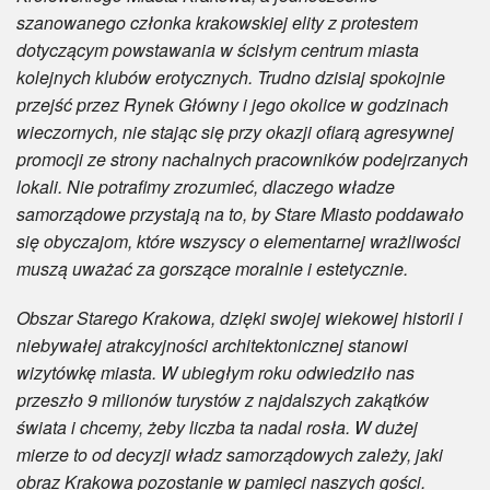
szanowanego członka krakowskiej elity z protestem
dotyczącym powstawania w ścisłym centrum miasta
kolejnych klubów erotycznych. Trudno dzisiaj spokojnie
przejść przez Rynek Główny i jego okolice w godzinach
wieczornych, nie stając się przy okazji ofiarą agresywnej
promocji ze strony nachalnych pracowników podejrzanych
lokali. Nie potrafimy zrozumieć, dlaczego władze
samorządowe przystają na to, by Stare Miasto poddawało
się obyczajom, które wszyscy o elementarnej wrażliwości
muszą uważać za gorszące moralnie i estetycznie.
Obszar Starego Krakowa, dzięki swojej wiekowej historii i
niebywałej atrakcyjności architektonicznej stanowi
wizytówkę miasta. W ubiegłym roku odwiedziło nas
przeszło 9 milionów turystów z najdalszych zakątków
świata i chcemy, żeby liczba ta nadal rosła. W dużej
mierze to od decyzji władz samorządowych zależy, jaki
obraz Krakowa pozostanie w pamięci naszych gości.