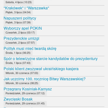
Sobota, 4 lipca (10:23)
"Krakówek" i "Warszawka"
Piątek, 3 lipca (04:04)
Napuszeni politycy
Piątek, 3 lipca (07:39)
Wyborczy apel POKiN
Czwartek, 2 lipca (03:17)
Prezydenckie umizgi
Czwartek, 2 lipca (07:57)
Polityk musi mieć twardą skórę
Środa, 1 lipca (06:25)
Spór o telewizyjne starcie kandydatów do prezydentury
Środa, 1 lipca (07:43)
Polski klient zwyzywał ukraińskiego kasjera
Wtorek, 30 czerwca (07:03)
Jak uczcimy 100. rocznicę Bitwy Warszawskiej?
Wtorek, 30 czerwca (08:25)
Przegrany Kosiniak-Kamysz
Poniedziałek, 29 czerwca (07:12)
Zwycięski Bosak
Poniedziałek, 29 czerwca (01:45)