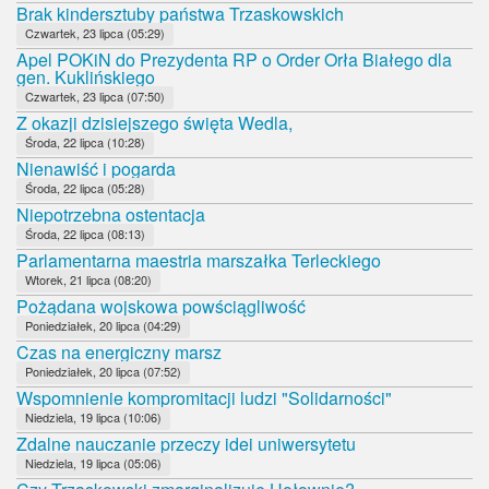
Brak kindersztuby państwa Trzaskowskich
Czwartek, 23 lipca (05:29)
Apel POKiN do Prezydenta RP o Order Orła Białego dla
gen. Kuklińskiego
Czwartek, 23 lipca (07:50)
Z okazji dzisiejszego święta Wedla,
Środa, 22 lipca (10:28)
Nienawiść i pogarda
Środa, 22 lipca (05:28)
Niepotrzebna ostentacja
Środa, 22 lipca (08:13)
Parlamentarna maestria marszałka Terleckiego
Wtorek, 21 lipca (08:20)
Pożądana wojskowa powściągliwość
Poniedziałek, 20 lipca (04:29)
Czas na energiczny marsz
Poniedziałek, 20 lipca (07:52)
Wspomnienie kompromitacji ludzi "Solidarności"
Niedziela, 19 lipca (10:06)
Zdalne nauczanie przeczy idei uniwersytetu
Niedziela, 19 lipca (05:06)