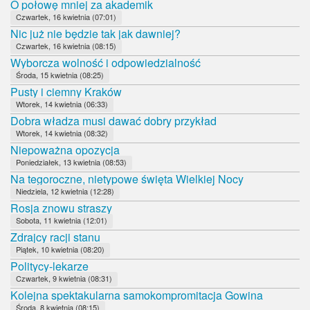
O połowę mniej za akademik
Czwartek, 16 kwietnia (07:01)
Nic już nie będzie tak jak dawniej?
Czwartek, 16 kwietnia (08:15)
Wyborcza wolność i odpowiedzialność
Środa, 15 kwietnia (08:25)
Pusty i ciemny Kraków
Wtorek, 14 kwietnia (06:33)
Dobra władza musi dawać dobry przykład
Wtorek, 14 kwietnia (08:32)
Niepoważna opozycja
Poniedziałek, 13 kwietnia (08:53)
Na tegoroczne, nietypowe święta Wielkiej Nocy
Niedziela, 12 kwietnia (12:28)
Rosja znowu straszy
Sobota, 11 kwietnia (12:01)
Zdrajcy racji stanu
Piątek, 10 kwietnia (08:20)
Politycy-lekarze
Czwartek, 9 kwietnia (08:31)
Kolejna spektakularna samokompromitacja Gowina
Środa, 8 kwietnia (08:15)