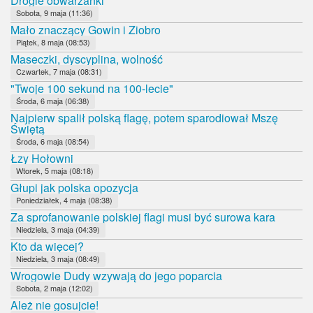
Drogie obwarzanki
Sobota, 9 maja (11:36)
Mało znaczący Gowin i Ziobro
Piątek, 8 maja (08:53)
Maseczki, dyscyplina, wolność
Czwartek, 7 maja (08:31)
"Twoje 100 sekund na 100-lecie"
Środa, 6 maja (06:38)
Najpierw spalił polską flagę, potem sparodiował Mszę
Świętą
Środa, 6 maja (08:54)
Łzy Hołowni
Wtorek, 5 maja (08:18)
Głupi jak polska opozycja
Poniedziałek, 4 maja (08:38)
Za sprofanowanie polskiej flagi musi być surowa kara
Niedziela, 3 maja (04:39)
Kto da więcej?
Niedziela, 3 maja (08:49)
Wrogowie Dudy wzywają do jego poparcia
Sobota, 2 maja (12:02)
Ależ nie gosujcie!