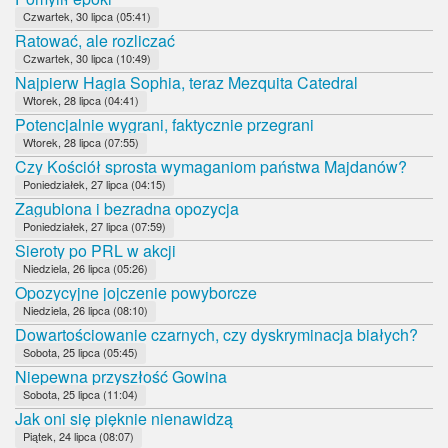
Czwartek, 30 lipca (05:41)
Ratować, ale rozliczać
Czwartek, 30 lipca (10:49)
Najpierw Hagia Sophia, teraz Mezquita Catedral
Wtorek, 28 lipca (04:41)
Potencjalnie wygrani, faktycznie przegrani
Wtorek, 28 lipca (07:55)
Czy Kościół sprosta wymaganiom państwa Majdanów?
Poniedziałek, 27 lipca (04:15)
Zagubiona i bezradna opozycja
Poniedziałek, 27 lipca (07:59)
Sieroty po PRL w akcji
Niedziela, 26 lipca (05:26)
Opozycyjne jojczenie powyborcze
Niedziela, 26 lipca (08:10)
Dowartościowanie czarnych, czy dyskryminacja białych?
Sobota, 25 lipca (05:45)
Niepewna przyszłość Gowina
Sobota, 25 lipca (11:04)
Jak oni się pięknie nienawidzą
Piątek, 24 lipca (08:07)