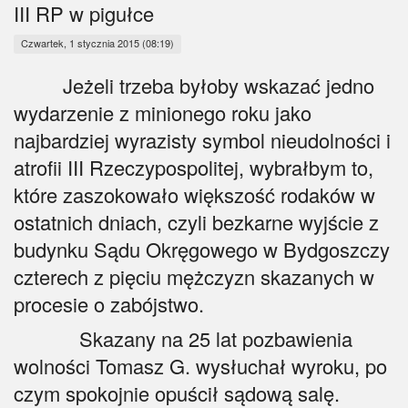
Myśl
III RP w pigułce
Czwartek, 1 stycznia 2015 (08:19)
Wiara
Jeżeli trzeba byłoby wskazać jedno
Sport
wydarzenie z minionego roku jako
najbardziej wyrazisty symbol nieudolności i
BlogAiD
atrofii III Rzeczypospolitej, wybrałbym to,
Zaproszenia
które zaszokowało większość rodaków w
ostatnich dniach, czyli bezkarne wyjście z
budynku Sądu Okręgowego w Bydgoszczy
czterech z pięciu mężczyzn skazanych w
procesie o zabójstwo.
Skazany na 25 lat pozbawienia
wolności Tomasz G. wysłuchał wyroku, po
czym spokojnie opuścił sądową salę.