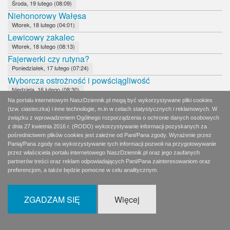
Środa, 19 lutego (08:09)
Niehonorowy Wałęsa
Wtorek, 18 lutego (04:01)
Lewicowy zakalec
Wtorek, 18 lutego (08:13)
Fajerwerki czy rutyna?
Poniedziałek, 17 lutego (07:24)
Wyborcza ostrożność i powściągliwość
Niedziela, 16 lutego (08:30)
Karygodne niedopatrzenie ochrony Prezydenta RP
Na portalu internetowym NaszDziennik.pl mogą być wykorzystywane pliki cookies
(tzw. ciasteczka) i inne technologie, m.in w celach statystycznych i reklamowych. W
Sobota, 15 lutego (12:21)
związku z wprowadzeniem Ogólnego rozporządzenia o ochronie danych osobowych
Nie ma żadnego centrum
z dnia 27 kwietnia 2016 r. (RODO) wykorzystywanie informacji pozyskanych za
Piątek, 14 lutego (08:07)
pośrednictwem plików cookies jest zależne od Pani/Pana zgody. Wyrażenie przez
Biedroniowi nie wadzą ludobójcy
Panią/Pana zgody na wykorzystywanie tych informacji pozwoli na przygotowywanie
przez właściciela portalu internetowego NaszDziennik.pl oraz jego zaufanych
Czwartek, 13 lutego (08:11)
partnerów treści oraz reklam odpowiadających Pani/Pana zainteresowaniom oraz
Należy oprzeć polityczną siłę na osobistej godności
preferencjom, a także będzie pomocne w celu analitycznym.
Środa, 12 lutego (08:07)
Papieski tort zamiast kremówki
Wtorek, 11 lutego (06:32)
ZGADZAM SIĘ
Więcej
Spadkobiercy pana Jourdaina
Wtorek, 11 lutego (08:14)