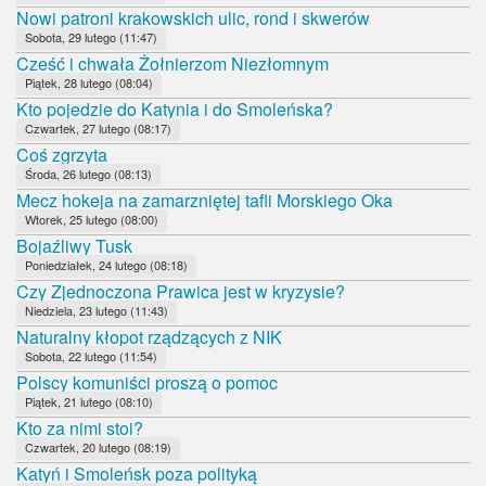
Nowi patroni krakowskich ulic, rond i skwerów
Sobota, 29 lutego (11:47)
Cześć i chwała Żołnierzom Niezłomnym
Piątek, 28 lutego (08:04)
Kto pojedzie do Katynia i do Smoleńska?
Czwartek, 27 lutego (08:17)
Coś zgrzyta
Środa, 26 lutego (08:13)
Mecz hokeja na zamarzniętej tafli Morskiego Oka
Wtorek, 25 lutego (08:00)
Bojaźliwy Tusk
Poniedziałek, 24 lutego (08:18)
Czy Zjednoczona Prawica jest w kryzysie?
Niedziela, 23 lutego (11:43)
Naturalny kłopot rządzących z NIK
Sobota, 22 lutego (11:54)
Polscy komuniści proszą o pomoc
Piątek, 21 lutego (08:10)
Kto za nimi stoi?
Czwartek, 20 lutego (08:19)
Katyń i Smoleńsk poza polityką