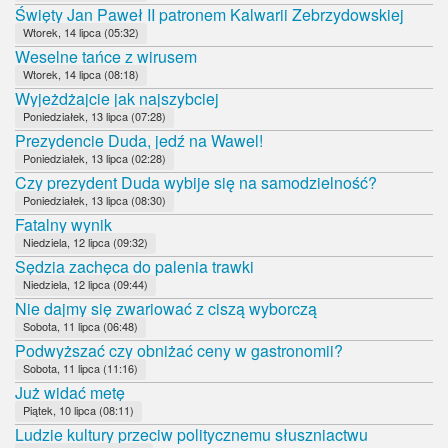
Święty Jan Paweł II patronem Kalwarii Zebrzydowskiej
Wtorek, 14 lipca (05:32)
Weselne tańce z wirusem
Wtorek, 14 lipca (08:18)
Wyjeżdżajcie jak najszybciej
Poniedziałek, 13 lipca (07:28)
Prezydencie Duda, jedź na Wawel!
Poniedziałek, 13 lipca (02:28)
Czy prezydent Duda wybije się na samodzielność?
Poniedziałek, 13 lipca (08:30)
Fatalny wynik
Niedziela, 12 lipca (09:32)
Sędzia zachęca do palenia trawki
Niedziela, 12 lipca (09:44)
Nie dajmy się zwariować z ciszą wyborczą
Sobota, 11 lipca (06:48)
Podwyższać czy obniżać ceny w gastronomii?
Sobota, 11 lipca (11:16)
Już widać metę
Piątek, 10 lipca (08:11)
Ludzie kultury przeciw politycznemu słuszniactwu