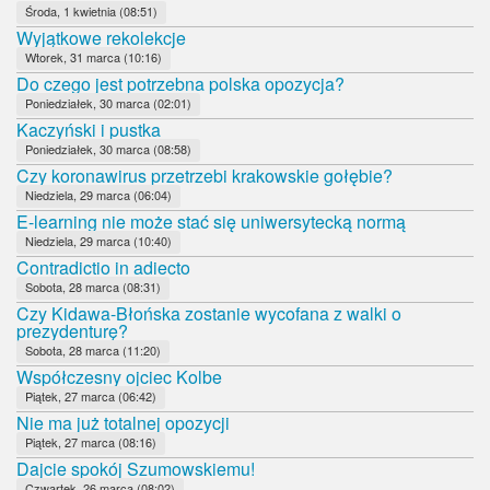
Środa, 1 kwietnia (08:51)
Wyjątkowe rekolekcje
Wtorek, 31 marca (10:16)
Do czego jest potrzebna polska opozycja?
Poniedziałek, 30 marca (02:01)
Kaczyński i pustka
Poniedziałek, 30 marca (08:58)
Czy koronawirus przetrzebi krakowskie gołębie?
Niedziela, 29 marca (06:04)
E-learning nie może stać się uniwersytecką normą
Niedziela, 29 marca (10:40)
Contradictio in adiecto
Sobota, 28 marca (08:31)
Czy Kidawa-Błońska zostanie wycofana z walki o
prezydenturę?
Sobota, 28 marca (11:20)
Współczesny ojciec Kolbe
Piątek, 27 marca (06:42)
Nie ma już totalnej opozycji
Piątek, 27 marca (08:16)
Dajcie spokój Szumowskiemu!
Czwartek, 26 marca (08:02)