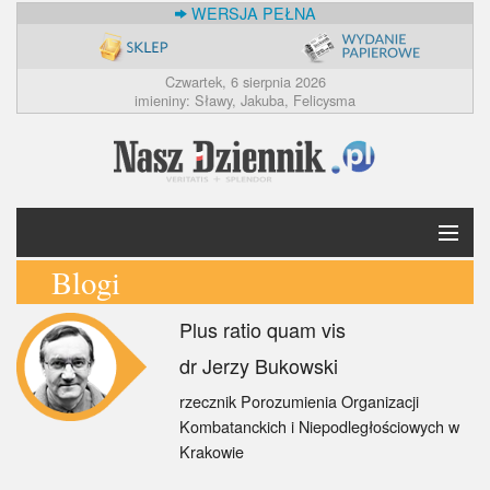
WERSJA PEŁNA
Czwartek, 6 sierpnia 2026
imieniny: Sławy, Jakuba, Felicysma
Blogi
Krótko
Plus ratio quam vis
Polska
dr Jerzy Bukowski
Świat
rzecznik Porozumienia Organizacji
Kombatanckich i Niepodległościowych w
Ekonomia
Krakowie