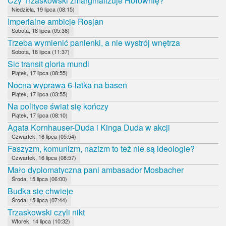
Czy Trzaskowski zmarginalizuje Hołownię?
Niedziela, 19 lipca (08:15)
Imperialne ambicje Rosjan
Sobota, 18 lipca (05:36)
Trzeba wymienić panienki, a nie wystrój wnętrza
Sobota, 18 lipca (11:37)
Sic transit gloria mundi
Piątek, 17 lipca (08:55)
Nocna wyprawa 6-latka na basen
Piątek, 17 lipca (03:55)
Na polityce świat się kończy
Piątek, 17 lipca (08:10)
Agata Kornhauser-Duda i Kinga Duda w akcji
Czwartek, 16 lipca (05:54)
Faszyzm, komunizm, nazizm to też nie są ideologie?
Czwartek, 16 lipca (08:57)
Mało dyplomatyczna pani ambasador Mosbacher
Środa, 15 lipca (06:00)
Budka się chwieje
Środa, 15 lipca (07:44)
Trzaskowski czyli nikt
Wtorek, 14 lipca (10:32)