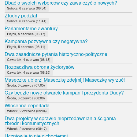
Dbać o swoich wyborców czy zawalczyć o nowych?
Sobota, 6 czerwca (06:34)
Złudny podział
Sobota, 6 czerwca (11:41)
Parlamentarne awantury
Piątek, 5 czerwca (06:17)
Kampania pozytywna czy negatywna?
Piątek, 5 czerwca (08:11)
Dwa zasadnicze pytania historyczno-polityczne
Czwartek, 4 czerwca (06:18)
Rozpaczliwa obrona życiorysów
Czwartek, 4 czerwca (08:25)
Maseczkę ubierz! Maseczkę zdejmij! Maseczkę wyrzuć!
Środa, 3 czerwca (07:05)
Czy będzie nowe otwarcie kampanii prezydenta Dudy?
Środa, 3 czerwca (08:00)
Wiosenna ceperiada
Wtorek, 2 czerwca (05:04)
Dwa projekty w sprawie nieprzedawniania ścigania
zbrodni komunistycznych
Wtorek, 2 czerwca (08:17)
Uczniowie to nie cichociemni