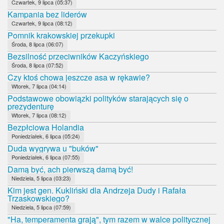
Czwartek, 9 lipca (05:37)
Kampania bez liderów
Czwartek, 9 lipca (08:12)
Pomnik krakowskiej przekupki
Środa, 8 lipca (06:07)
Bezsilność przeciwników Kaczyńskiego
Środa, 8 lipca (07:52)
Czy ktoś chowa jeszcze asa w rękawie?
Wtorek, 7 lipca (04:14)
Podstawowe obowiązki polityków starających się o
prezydenturę
Wtorek, 7 lipca (08:12)
Bezpłciowa Holandia
Poniedziałek, 6 lipca (05:24)
Duda wygrywa u "buków"
Poniedziałek, 6 lipca (07:55)
Damą być, ach pierwszą damą być!
Niedziela, 5 lipca (03:23)
Kim jest gen. Kukliński dla Andrzeja Dudy i Rafała
Trzaskowskiego?
Niedziela, 5 lipca (07:59)
"Ha, temperamenta grają", tym razem w walce politycznej