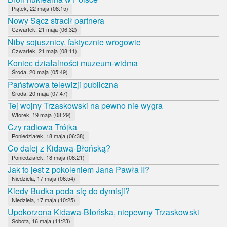
Piątek, 22 maja (08:15)
Nowy Sącz stracił partnera
Czwartek, 21 maja (06:32)
Niby sojusznicy, faktycznie wrogowie
Czwartek, 21 maja (08:11)
Koniec działalności muzeum-widma
Środa, 20 maja (05:49)
Państwowa telewizji publiczna
Środa, 20 maja (07:47)
Tej wojny Trzaskowski na pewno nie wygra
Wtorek, 19 maja (08:29)
Czy radiowa Trójka
Poniedziałek, 18 maja (06:38)
Co dalej z Kidawą-Błońską?
Poniedziałek, 18 maja (08:21)
Jak to jest z pokoleniem Jana Pawła II?
Niedziela, 17 maja (06:54)
Kiedy Budka poda się do dymisji?
Niedziela, 17 maja (10:25)
Upokorzona Kidawa-Błońska, niepewny Trzaskowski
Sobota, 16 maja (11:23)