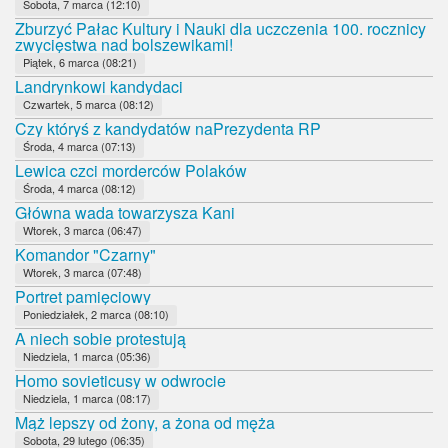
Sobota, 7 marca (12:10)
Zburzyć Pałac Kultury i Nauki dla uczczenia 100. rocznicy
zwycięstwa nad bolszewikami!
Piątek, 6 marca (08:21)
Landrynkowi kandydaci
Czwartek, 5 marca (08:12)
Czy któryś z kandydatów naPrezydenta RP
Środa, 4 marca (07:13)
Lewica czci morderców Polaków
Środa, 4 marca (08:12)
Główna wada towarzysza Kani
Wtorek, 3 marca (06:47)
Komandor "Czarny"
Wtorek, 3 marca (07:48)
Portret pamięciowy
Poniedziałek, 2 marca (08:10)
A niech sobie protestują
Niedziela, 1 marca (05:36)
Homo sovieticusy w odwrocie
Niedziela, 1 marca (08:17)
Mąż lepszy od żony, a żona od męża
Sobota, 29 lutego (06:35)