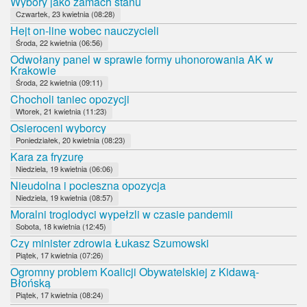
Wybory jako zamach stanu
Czwartek, 23 kwietnia (08:28)
Hejt on-line wobec nauczycieli
Środa, 22 kwietnia (06:56)
Odwołany panel w sprawie formy uhonorowania AK w
Krakowie
Środa, 22 kwietnia (09:11)
Chocholi taniec opozycji
Wtorek, 21 kwietnia (11:23)
Osieroceni wyborcy
Poniedziałek, 20 kwietnia (08:23)
Kara za fryzurę
Niedziela, 19 kwietnia (06:06)
Nieudolna i pocieszna opozycja
Niedziela, 19 kwietnia (08:57)
Moralni troglodyci wypełzli w czasie pandemii
Sobota, 18 kwietnia (12:45)
Czy minister zdrowia Łukasz Szumowski
Piątek, 17 kwietnia (07:26)
Ogromny problem Koalicji Obywatelskiej z Kidawą-
Błońską
Piątek, 17 kwietnia (08:24)