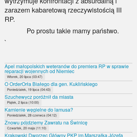
wytrzymuje konfrontacji z absurdalną i
zarazem kabaretową rzeczywistością III
RP.
Po prostu takie mamy państwo.
`
Apel małopolskich weteranów do premiera RP w sprawie
reparacji wojennych od Niemiec
Wtorek, 20 lipca (03:47)
O OrderOrła Białego dla gen. Kuklińskiego
Poniedziałek, 19 lipca (04:43)
Szuchewycz poróżnił da miasta
Piątek, 2 lipca (10:00)
Kamienie węgielne do lamusa?
Poniedziałek, 28 czerwca (04:12)
Znowu pójdziemy Zawratu na Świnicę
Czwartek, 20 maja (11:10)
Krakowski Dworzec Główny PKP im.Marszałka Józefa