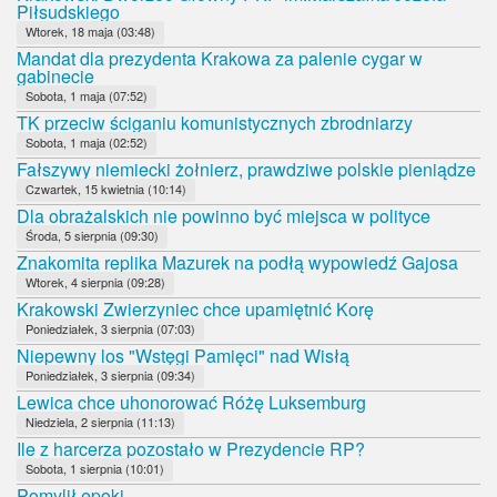
Piłsudskiego
Wtorek, 18 maja (03:48)
Mandat dla prezydenta Krakowa za palenie cygar w
gabinecie
Sobota, 1 maja (07:52)
TK przeciw ściganiu komunistycznych zbrodniarzy
Sobota, 1 maja (02:52)
Fałszywy niemiecki żołnierz, prawdziwe polskie pieniądze
Czwartek, 15 kwietnia (10:14)
Dla obrażalskich nie powinno być miejsca w polityce
Środa, 5 sierpnia (09:30)
Znakomita replika Mazurek na podłą wypowiedź Gajosa
Wtorek, 4 sierpnia (09:28)
Krakowski Zwierzyniec chce upamiętnić Korę
Poniedziałek, 3 sierpnia (07:03)
Niepewny los "Wstęgi Pamięci" nad Wisłą
Poniedziałek, 3 sierpnia (09:34)
Lewica chce uhonorować Różę Luksemburg
Niedziela, 2 sierpnia (11:13)
Ile z harcerza pozostało w Prezydencie RP?
Sobota, 1 sierpnia (10:01)
Pomylił epoki