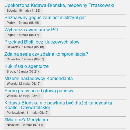
Upokorzona Kidawa-Błońska, niepewny Trzaskowski
Sobota, 16 maja (11:23)
Bezbarwny goguś zamiast mistrzyni gaf
Piątek, 15 maja (06:49)
Wyborcza awantura w PO
Piątek, 15 maja (08:17)
Przekład Biblii bez kluczowych słów
Czwartek, 14 maja (05:18)
Zdalna sesja czy zdalna kompromitacja?
Czwartek, 14 maja (08:07)
Kukliński o agenturze
Środa, 13 maja (08:21)
Mizerni naśladowcy Komendanta
Wtorek, 12 maja (06:17)
Sporo pracy przed głową państwa
Wtorek, 12 maja (08:40)
Kidawa-Błońska nie powinna być dłużej kandydatką
Koalicji Obywatelskiej
Poniedziałek, 11 maja (08:15)
#MuremZaMedykiem
Niedziela, 10 maja (07:11)