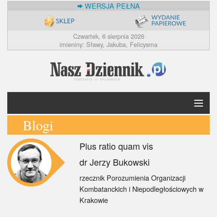
WERSJA PEŁNA
Czwartek, 6 sierpnia 2026
imieniny: Sławy, Jakuba, Felicysma
Blogi
Krótko
Plus ratio quam vis
Polska
dr Jerzy Bukowski
Świat
rzecznik Porozumienia Organizacji
Kombatanckich i Niepodległościowych w
Ekonomia
Krakowie