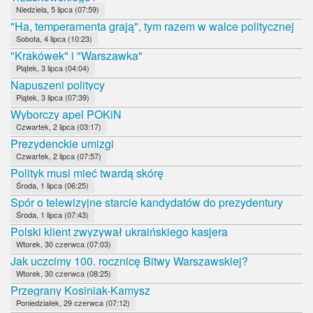
Niedziela, 5 lipca (07:59)
"Ha, temperamenta grają", tym razem w walce politycznej
Sobota, 4 lipca (10:23)
"Krakówek" i "Warszawka"
Piątek, 3 lipca (04:04)
Napuszeni politycy
Piątek, 3 lipca (07:39)
Wyborczy apel POKiN
Czwartek, 2 lipca (03:17)
Prezydenckie umizgi
Czwartek, 2 lipca (07:57)
Polityk musi mieć twardą skórę
Środa, 1 lipca (06:25)
Spór o telewizyjne starcie kandydatów do prezydentury
Środa, 1 lipca (07:43)
Polski klient zwyzywał ukraińskiego kasjera
Wtorek, 30 czerwca (07:03)
Jak uczcimy 100. rocznicę Bitwy Warszawskiej?
Wtorek, 30 czerwca (08:25)
Przegrany Kosiniak-Kamysz
Poniedziałek, 29 czerwca (07:12)