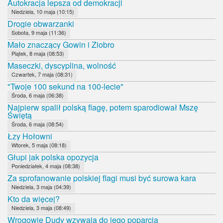
Autokracja lepsza od demokracji
Niedziela, 10 maja (10:15)
Drogie obwarzanki
Sobota, 9 maja (11:36)
Mało znaczący Gowin i Ziobro
Piątek, 8 maja (08:53)
Maseczki, dyscyplina, wolność
Czwartek, 7 maja (08:31)
"Twoje 100 sekund na 100-lecie"
Środa, 6 maja (06:38)
Najpierw spalił polską flagę, potem sparodiował Mszę
Świętą
Środa, 6 maja (08:54)
Łzy Hołowni
Wtorek, 5 maja (08:18)
Głupi jak polska opozycja
Poniedziałek, 4 maja (08:38)
Za sprofanowanie polskiej flagi musi być surowa kara
Niedziela, 3 maja (04:39)
Kto da więcej?
Niedziela, 3 maja (08:49)
Wrogowie Dudy wzywają do jego poparcia