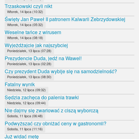
Trzaskowski czyli nikt
Wtorek, 14 lipca (10:32)
Święty Jan Paweł II patronem Kalwarii Zebrzydowskiej
Wtorek, 14 lipca (05:32)
Weselne tańce z wirusem
Wtorek, 14 lipca (08:18)
Wyjeżdżajcie jak najszybciej
Poniedziałek, 13 lipca (07:28)
Prezydencie Duda, jedź na Wawel!
Poniedziałek, 13 lipca (02:28)
Czy prezydent Duda wybije się na samodzielność?
Poniedziałek, 13 lipca (08:30)
Fatalny wynik
Niedziela, 12 lipca (09:32)
Sędzia zachęca do palenia trawki
Niedziela, 12 lipca (09:44)
Nie dajmy się zwariować z ciszą wyborczą
Sobota, 11 lipca (06:48)
Podwyższać czy obniżać ceny w gastronomii?
Sobota, 11 lipca (11:16)
Już widać metę