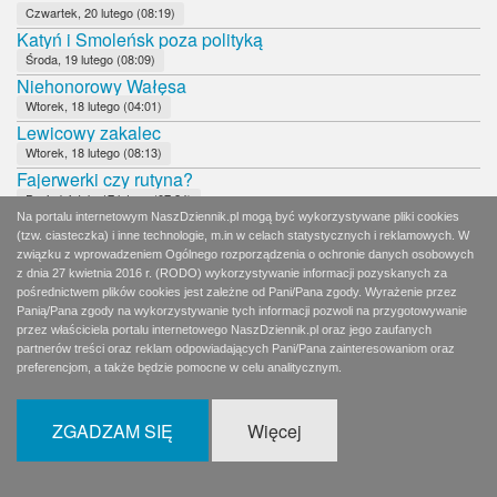
Czwartek, 20 lutego (08:19)
Katyń i Smoleńsk poza polityką
Środa, 19 lutego (08:09)
Niehonorowy Wałęsa
Wtorek, 18 lutego (04:01)
Lewicowy zakalec
Wtorek, 18 lutego (08:13)
Fajerwerki czy rutyna?
Poniedziałek, 17 lutego (07:24)
Na portalu internetowym NaszDziennik.pl mogą być wykorzystywane pliki cookies
Wyborcza ostrożność i powściągliwość
(tzw. ciasteczka) i inne technologie, m.in w celach statystycznych i reklamowych. W
Niedziela, 16 lutego (08:30)
związku z wprowadzeniem Ogólnego rozporządzenia o ochronie danych osobowych
Karygodne niedopatrzenie ochrony Prezydenta RP
z dnia 27 kwietnia 2016 r. (RODO) wykorzystywanie informacji pozyskanych za
Sobota, 15 lutego (12:21)
pośrednictwem plików cookies jest zależne od Pani/Pana zgody. Wyrażenie przez
Panią/Pana zgody na wykorzystywanie tych informacji pozwoli na przygotowywanie
Nie ma żadnego centrum
przez właściciela portalu internetowego NaszDziennik.pl oraz jego zaufanych
Piątek, 14 lutego (08:07)
partnerów treści oraz reklam odpowiadających Pani/Pana zainteresowaniom oraz
Biedroniowi nie wadzą ludobójcy
preferencjom, a także będzie pomocne w celu analitycznym.
Czwartek, 13 lutego (08:11)
Należy oprzeć polityczną siłę na osobistej godności
ZGADZAM SIĘ
Więcej
Środa, 12 lutego (08:07)
Papieski tort zamiast kremówki
Wtorek, 11 lutego (06:32)