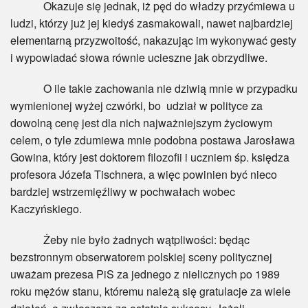
Okazuje się jednak, iż pęd do władzy przyćmiewa u
ludzi, którzy już jej kiedyś zasmakowali, nawet najbardziej
elementarną przyzwoitość, nakazując im wykonywać gesty
i wypowiadać słowa równie ucieszne jak obrzydliwe.
O ile takie zachowania nie dziwią mnie w przypadku
wymienionej wyżej czwórki, bo udział w polityce za
dowolną cenę jest dla nich najważniejszym życiowym
celem, o tyle zdumiewa mnie podobna postawa Jarosława
Gowina, który jest doktorem filozofii i uczniem śp. księdza
profesora Józefa Tischnera, a więc powinien być nieco
bardziej wstrzemięźliwy w pochwałach wobec
Kaczyńskiego.
Żeby nie było żadnych wątpliwości: będąc
bezstronnym obserwatorem polskiej sceny politycznej
uważam prezesa PiS za jednego z nielicznych po 1989
roku mężów stanu, któremu należą się gratulacje za wiele