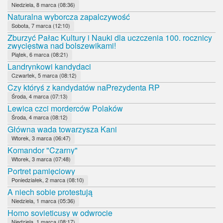
Niedziela, 8 marca (08:36)
Naturalna wyborcza zapalczywość
Sobota, 7 marca (12:10)
Zburzyć Pałac Kultury i Nauki dla uczczenia 100. rocznicy
zwycięstwa nad bolszewikami!
Piątek, 6 marca (08:21)
Landrynkowi kandydaci
Czwartek, 5 marca (08:12)
Czy któryś z kandydatów naPrezydenta RP
Środa, 4 marca (07:13)
Lewica czci morderców Polaków
Środa, 4 marca (08:12)
Główna wada towarzysza Kani
Wtorek, 3 marca (06:47)
Komandor "Czarny"
Wtorek, 3 marca (07:48)
Portret pamięciowy
Poniedziałek, 2 marca (08:10)
A niech sobie protestują
Niedziela, 1 marca (05:36)
Homo sovieticusy w odwrocie
Niedziela, 1 marca (08:17)