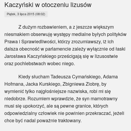
Myśl
Kaczyński w otoczeniu lizusów
Piątek, 3 lipca 2015 (08:02)
Wiara
Z dużym rozbawieniem, a z jeszcze większym
Sport
niesmakiem obserwuję występy medialne byłych polityków
Prawa i Sprawiedliwości, którzy zrozumiawszy, iż ich
BlogAiD
dalsza obecność w parlamencie zależy wyłącznie od łaski
Jarosława Kaczyńskiego prześcigają się w lizusostwie
Zaproszenia
oraz pochlebstwach wobec niego.
Kiedy słucham Tadeusza Cymańskiego, Adama
Hofmana, Jacka Kurskiego, Zbigniewa Ziobrę, by
wymienić tylko najgłośniejsze nazwiska, robi mi się
niedobrze. Rozumiem wprawdzie, że syn marnotrawny
musi się upokorzyć, ale są pewne granice, których
odpowiedzialny człowiek nie powinien przekraczać, jeżeli
chce być nadal poważnie traktowany.