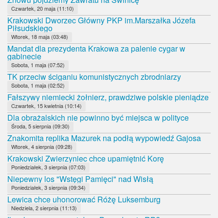
Czwartek, 20 maja (11:10)
Krakowski Dworzec Główny PKP im.Marszałka Józefa
Piłsudskiego
Wtorek, 18 maja (03:48)
Mandat dla prezydenta Krakowa za palenie cygar w
gabinecie
Sobota, 1 maja (07:52)
TK przeciw ściganiu komunistycznych zbrodniarzy
Sobota, 1 maja (02:52)
Fałszywy niemiecki żołnierz, prawdziwe polskie pieniądze
Czwartek, 15 kwietnia (10:14)
Dla obrażalskich nie powinno być miejsca w polityce
Środa, 5 sierpnia (09:30)
Znakomita replika Mazurek na podłą wypowiedź Gajosa
Wtorek, 4 sierpnia (09:28)
Krakowski Zwierzyniec chce upamiętnić Korę
Poniedziałek, 3 sierpnia (07:03)
Niepewny los "Wstęgi Pamięci" nad Wisłą
Poniedziałek, 3 sierpnia (09:34)
Lewica chce uhonorować Różę Luksemburg
Niedziela, 2 sierpnia (11:13)