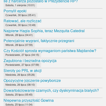
Ile z harcerza pozostało w Prezydencie RP?
Sobota, 1 sierpnia (10:01)
Pomylił epoki
Czwartek, 30 lipca (05:41)
Ratować, ale rozliczać
Czwartek, 30 lipca (10:49)
Najpierw Hagia Sophia, teraz Mezquita Catedral
Wtorek, 28 lipca (04:41)
Potencjalnie wygrani, faktycznie przegrani
Wtorek, 28 lipca (07:55)
Czy Kościół sprosta wymaganiom państwa Majdanów?
Poniedziałek, 27 lipca (04:15)
Zagubiona i bezradna opozycja
Poniedziałek, 27 lipca (07:59)
Sieroty po PRL w akcji
Niedziela, 26 lipca (05:26)
Opozycyjne jojczenie powyborcze
Niedziela, 26 lipca (08:10)
Dowartościowanie czarnych, czy dyskryminacja białych?
Sobota, 25 lipca (05:45)
Niepewna przyszłość Gowina
Sobota, 25 lipca (11:04)