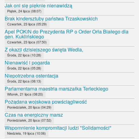
Jak oni się pięknie nienawidzą
Piątek, 24 lipca (08:07)
Brak kindersztuby państwa Trzaskowskich
Czwartek, 23 lipca (05:29)
Apel POKiN do Prezydenta RP o Order Orła Białego dla
gen. Kuklińskiego
Czwartek, 23 lipca (07:50)
Z okazji dzisiejszego święta Wedla,
Środa, 22 lipca (10:28)
Nienawiść i pogarda
Środa, 22 lipca (05:28)
Niepotrzebna ostentacja
Środa, 22 lipca (08:13)
Parlamentarna maestria marszałka Terleckiego
Wtorek, 21 lipca (08:20)
Pożądana wojskowa powściągliwość
Poniedziałek, 20 lipca (04:29)
Czas na energiczny marsz
Poniedziałek, 20 lipca (07:52)
Wspomnienie kompromitacji ludzi "Solidarności"
Niedziela, 19 lipca (10:06)