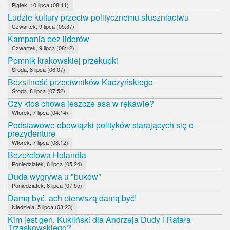
Piątek, 10 lipca (08:11)
Ludzie kultury przeciw politycznemu słuszniactwu
Czwartek, 9 lipca (05:37)
Kampania bez liderów
Czwartek, 9 lipca (08:12)
Pomnik krakowskiej przekupki
Środa, 8 lipca (06:07)
Bezsilność przeciwników Kaczyńskiego
Środa, 8 lipca (07:52)
Czy ktoś chowa jeszcze asa w rękawie?
Wtorek, 7 lipca (04:14)
Podstawowe obowiązki polityków starających się o
prezydenturę
Wtorek, 7 lipca (08:12)
Bezpłciowa Holandia
Poniedziałek, 6 lipca (05:24)
Duda wygrywa u "buków"
Poniedziałek, 6 lipca (07:55)
Damą być, ach pierwszą damą być!
Niedziela, 5 lipca (03:23)
Kim jest gen. Kukliński dla Andrzeja Dudy i Rafała
Trzaskowskiego?