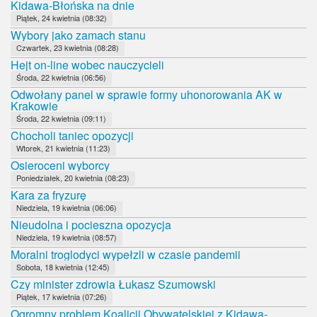
Kidawa-Błońska na dnie
Piątek, 24 kwietnia (08:32)
Wybory jako zamach stanu
Czwartek, 23 kwietnia (08:28)
Hejt on-line wobec nauczycieli
Środa, 22 kwietnia (06:56)
Odwołany panel w sprawie formy uhonorowania AK w
Krakowie
Środa, 22 kwietnia (09:11)
Chocholi taniec opozycji
Wtorek, 21 kwietnia (11:23)
Osieroceni wyborcy
Poniedziałek, 20 kwietnia (08:23)
Kara za fryzurę
Niedziela, 19 kwietnia (06:06)
Nieudolna i pocieszna opozycja
Niedziela, 19 kwietnia (08:57)
Moralni troglodyci wypełzli w czasie pandemii
Sobota, 18 kwietnia (12:45)
Czy minister zdrowia Łukasz Szumowski
Piątek, 17 kwietnia (07:26)
Ogromny problem Koalicji Obywatelskiej z Kidawą-