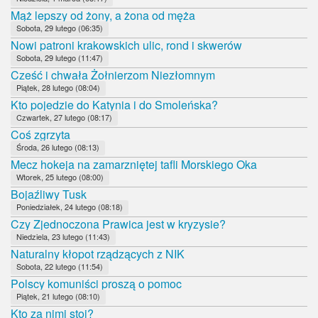
Mąż lepszy od żony, a żona od męża
Sobota, 29 lutego (06:35)
Nowi patroni krakowskich ulic, rond i skwerów
Sobota, 29 lutego (11:47)
Cześć i chwała Żołnierzom Niezłomnym
Piątek, 28 lutego (08:04)
Kto pojedzie do Katynia i do Smoleńska?
Czwartek, 27 lutego (08:17)
Coś zgrzyta
Środa, 26 lutego (08:13)
Mecz hokeja na zamarzniętej tafli Morskiego Oka
Wtorek, 25 lutego (08:00)
Bojaźliwy Tusk
Poniedziałek, 24 lutego (08:18)
Czy Zjednoczona Prawica jest w kryzysie?
Niedziela, 23 lutego (11:43)
Naturalny kłopot rządzących z NIK
Sobota, 22 lutego (11:54)
Polscy komuniści proszą o pomoc
Piątek, 21 lutego (08:10)
Kto za nimi stoi?