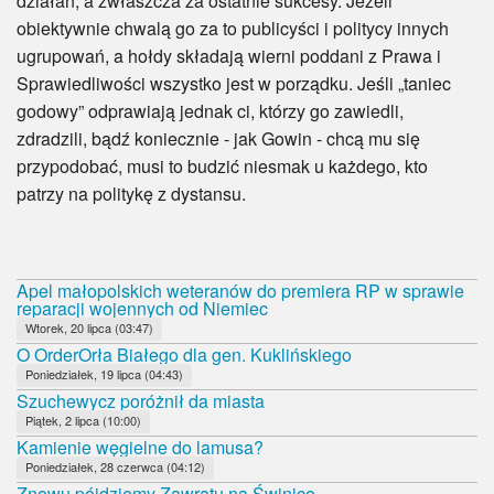
działań, a zwłaszcza za ostatnie sukcesy. Jeżeli
obiektywnie chwalą go za to publicyści i politycy innych
ugrupowań, a hołdy składają wierni poddani z Prawa i
Sprawiedliwości wszystko jest w porządku. Jeśli „taniec
godowy” odprawiają jednak ci, którzy go zawiedli,
zdradzili, bądź koniecznie - jak Gowin - chcą mu się
przypodobać, musi to budzić niesmak u każdego, kto
patrzy na politykę z dystansu.
Apel małopolskich weteranów do premiera RP w sprawie
reparacji wojennych od Niemiec
Wtorek, 20 lipca (03:47)
O OrderOrła Białego dla gen. Kuklińskiego
Poniedziałek, 19 lipca (04:43)
Szuchewycz poróżnił da miasta
Piątek, 2 lipca (10:00)
Kamienie węgielne do lamusa?
Poniedziałek, 28 czerwca (04:12)
Znowu pójdziemy Zawratu na Świnicę