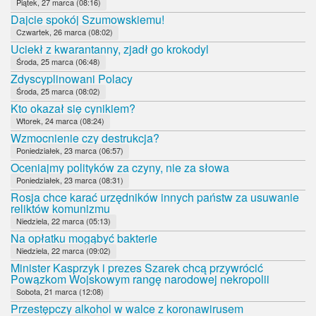
Piątek, 27 marca (08:16)
Dajcie spokój Szumowskiemu!
Czwartek, 26 marca (08:02)
Uciekł z kwarantanny, zjadł go krokodyl
Środa, 25 marca (06:48)
Zdyscyplinowani Polacy
Środa, 25 marca (08:02)
Kto okazał się cynikiem?
Wtorek, 24 marca (08:24)
Wzmocnienie czy destrukcja?
Poniedziałek, 23 marca (06:57)
Oceniajmy polityków za czyny, nie za słowa
Poniedziałek, 23 marca (08:31)
Rosja chce karać urzędników innych państw za usuwanie
reliktów komunizmu
Niedziela, 22 marca (05:13)
Na opłatku mogąbyć bakterie
Niedziela, 22 marca (09:02)
Minister Kasprzyk i prezes Szarek chcą przywrócić
Powązkom Wojskowym rangę narodowej nekropolii
Sobota, 21 marca (12:08)
Przestępczy alkohol w walce z koronawirusem