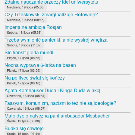
Zdalne nauczanie przeczy idei uniwersytetu
Niedziela, 19 lipca (05:06)
Czy Trzaskowski zmarginalizuje Hołownię?
Niedziela, 19 lipca (08:15)
Imperialne ambicje Rosjan
Sobota, 18 lipca (05:36)
Trzeba wymienić panienki, a nie wystrój wnętrza
Sobota, 18 lipca (11:37)
Sic transit gloria mundi
Piątek, 17 lipca (08:55)
Nocna wyprawa 6-latka na basen
Piątek, 17 lipca (03:55)
Na polityce świat się kończy
Piątek, 17 lipca (08:10)
Agata Kornhauser-Duda i Kinga Duda w akcji
Czwartek, 16 lipca (05:54)
Faszyzm, komunizm, nazizm to też nie są ideologie?
Czwartek, 16 lipca (08:57)
Mało dyplomatyczna pani ambasador Mosbacher
Środa, 15 lipca (06:00)
Budka się chwieje
Środa, 15 lipca (07:44)