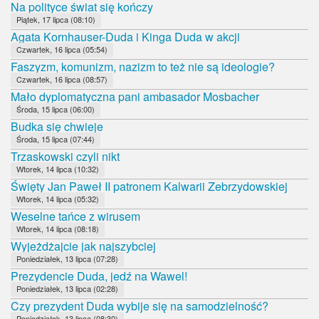
Na polityce świat się kończy
Piątek, 17 lipca (08:10)
Agata Kornhauser-Duda i Kinga Duda w akcji
Czwartek, 16 lipca (05:54)
Faszyzm, komunizm, nazizm to też nie są ideologie?
Czwartek, 16 lipca (08:57)
Mało dyplomatyczna pani ambasador Mosbacher
Środa, 15 lipca (06:00)
Budka się chwieje
Środa, 15 lipca (07:44)
Trzaskowski czyli nikt
Wtorek, 14 lipca (10:32)
Święty Jan Paweł II patronem Kalwarii Zebrzydowskiej
Wtorek, 14 lipca (05:32)
Weselne tańce z wirusem
Wtorek, 14 lipca (08:18)
Wyjeżdżajcie jak najszybciej
Poniedziałek, 13 lipca (07:28)
Prezydencie Duda, jedź na Wawel!
Poniedziałek, 13 lipca (02:28)
Czy prezydent Duda wybije się na samodzielność?
Poniedziałek, 13 lipca (08:30)