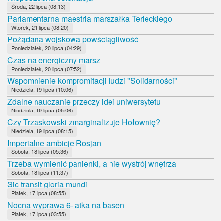
Środa, 22 lipca (08:13)
Parlamentarna maestria marszałka Terleckiego
Wtorek, 21 lipca (08:20)
Pożądana wojskowa powściągliwość
Poniedziałek, 20 lipca (04:29)
Czas na energiczny marsz
Poniedziałek, 20 lipca (07:52)
Wspomnienie kompromitacji ludzi "Solidarności"
Niedziela, 19 lipca (10:06)
Zdalne nauczanie przeczy idei uniwersytetu
Niedziela, 19 lipca (05:06)
Czy Trzaskowski zmarginalizuje Hołownię?
Niedziela, 19 lipca (08:15)
Imperialne ambicje Rosjan
Sobota, 18 lipca (05:36)
Trzeba wymienić panienki, a nie wystrój wnętrza
Sobota, 18 lipca (11:37)
Sic transit gloria mundi
Piątek, 17 lipca (08:55)
Nocna wyprawa 6-latka na basen
Piątek, 17 lipca (03:55)