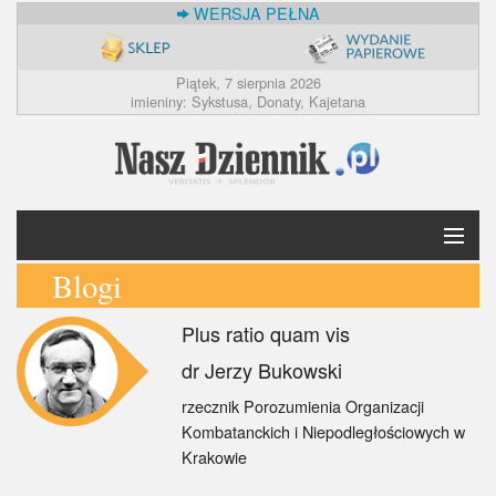
WERSJA PEŁNA
Piątek, 7 sierpnia 2026
imieniny: Sykstusa, Donaty, Kajetana
Blogi
Krótko
Plus ratio quam vis
Polska
dr Jerzy Bukowski
Świat
rzecznik Porozumienia Organizacji
Kombatanckich i Niepodległościowych w
Ekonomia
Krakowie