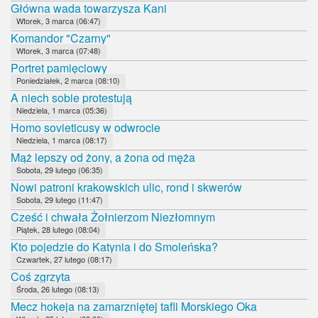
Główna wada towarzysza Kani
Wtorek, 3 marca (06:47)
Komandor "Czarny"
Wtorek, 3 marca (07:48)
Portret pamięciowy
Poniedziałek, 2 marca (08:10)
A niech sobie protestują
Niedziela, 1 marca (05:36)
Homo sovieticusy w odwrocie
Niedziela, 1 marca (08:17)
Mąż lepszy od żony, a żona od męża
Sobota, 29 lutego (06:35)
Nowi patroni krakowskich ulic, rond i skwerów
Sobota, 29 lutego (11:47)
Cześć i chwała Żołnierzom Niezłomnym
Piątek, 28 lutego (08:04)
Kto pojedzie do Katynia i do Smoleńska?
Czwartek, 27 lutego (08:17)
Coś zgrzyta
Środa, 26 lutego (08:13)
Mecz hokeja na zamarzniętej tafli Morskiego Oka