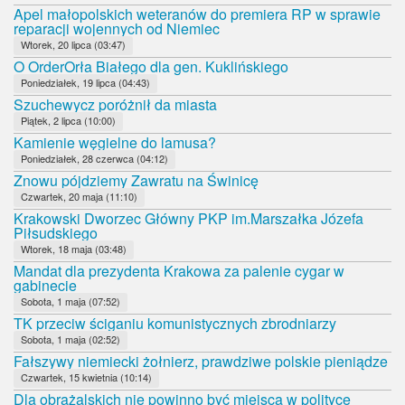
Apel małopolskich weteranów do premiera RP w sprawie
reparacji wojennych od Niemiec
Wtorek, 20 lipca (03:47)
O OrderOrła Białego dla gen. Kuklińskiego
Poniedziałek, 19 lipca (04:43)
Szuchewycz poróżnił da miasta
Piątek, 2 lipca (10:00)
Kamienie węgielne do lamusa?
Poniedziałek, 28 czerwca (04:12)
Znowu pójdziemy Zawratu na Świnicę
Czwartek, 20 maja (11:10)
Krakowski Dworzec Główny PKP im.Marszałka Józefa
Piłsudskiego
Wtorek, 18 maja (03:48)
Mandat dla prezydenta Krakowa za palenie cygar w
gabinecie
Sobota, 1 maja (07:52)
TK przeciw ściganiu komunistycznych zbrodniarzy
Sobota, 1 maja (02:52)
Fałszywy niemiecki żołnierz, prawdziwe polskie pieniądze
Czwartek, 15 kwietnia (10:14)
Dla obrażalskich nie powinno być miejsca w polityce