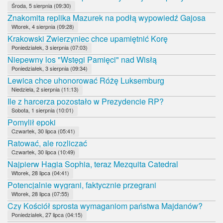
Środa, 5 sierpnia (09:30)
Znakomita replika Mazurek na podłą wypowiedź Gajosa
Wtorek, 4 sierpnia (09:28)
Krakowski Zwierzyniec chce upamiętnić Korę
Poniedziałek, 3 sierpnia (07:03)
Niepewny los "Wstęgi Pamięci" nad Wisłą
Poniedziałek, 3 sierpnia (09:34)
Lewica chce uhonorować Różę Luksemburg
Niedziela, 2 sierpnia (11:13)
Ile z harcerza pozostało w Prezydencie RP?
Sobota, 1 sierpnia (10:01)
Pomylił epoki
Czwartek, 30 lipca (05:41)
Ratować, ale rozliczać
Czwartek, 30 lipca (10:49)
Najpierw Hagia Sophia, teraz Mezquita Catedral
Wtorek, 28 lipca (04:41)
Potencjalnie wygrani, faktycznie przegrani
Wtorek, 28 lipca (07:55)
Czy Kościół sprosta wymaganiom państwa Majdanów?
Poniedziałek, 27 lipca (04:15)