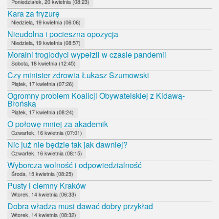
Poniedziałek, 20 kwietnia (08:23)
Kara za fryzurę
Niedziela, 19 kwietnia (06:06)
Nieudolna i pocieszna opozycja
Niedziela, 19 kwietnia (08:57)
Moralni troglodyci wypełzli w czasie pandemii
Sobota, 18 kwietnia (12:45)
Czy minister zdrowia Łukasz Szumowski
Piątek, 17 kwietnia (07:26)
Ogromny problem Koalicji Obywatelskiej z Kidawą-
Błońską
Piątek, 17 kwietnia (08:24)
O połowę mniej za akademik
Czwartek, 16 kwietnia (07:01)
Nic już nie będzie tak jak dawniej?
Czwartek, 16 kwietnia (08:15)
Wyborcza wolność i odpowiedzialność
Środa, 15 kwietnia (08:25)
Pusty i ciemny Kraków
Wtorek, 14 kwietnia (06:33)
Dobra władza musi dawać dobry przykład
Wtorek, 14 kwietnia (08:32)