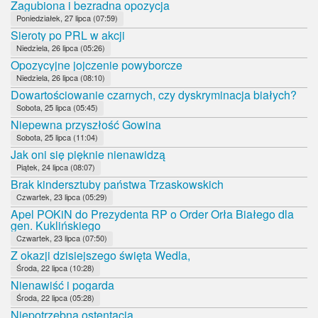
Zagubiona i bezradna opozycja
Poniedziałek, 27 lipca (07:59)
Sieroty po PRL w akcji
Niedziela, 26 lipca (05:26)
Opozycyjne jojczenie powyborcze
Niedziela, 26 lipca (08:10)
Dowartościowanie czarnych, czy dyskryminacja białych?
Sobota, 25 lipca (05:45)
Niepewna przyszłość Gowina
Sobota, 25 lipca (11:04)
Jak oni się pięknie nienawidzą
Piątek, 24 lipca (08:07)
Brak kindersztuby państwa Trzaskowskich
Czwartek, 23 lipca (05:29)
Apel POKiN do Prezydenta RP o Order Orła Białego dla
gen. Kuklińskiego
Czwartek, 23 lipca (07:50)
Z okazji dzisiejszego święta Wedla,
Środa, 22 lipca (10:28)
Nienawiść i pogarda
Środa, 22 lipca (05:28)
Niepotrzebna ostentacja