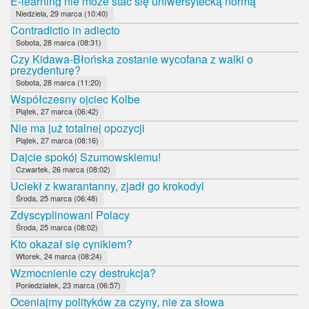
E-learning nie może stać się uniwersytecką normą
Niedziela, 29 marca (10:40)
Contradictio in adiecto
Sobota, 28 marca (08:31)
Czy Kidawa-Błońska zostanie wycofana z walki o
prezydenturę?
Sobota, 28 marca (11:20)
Współczesny ojciec Kolbe
Piątek, 27 marca (06:42)
Nie ma już totalnej opozycji
Piątek, 27 marca (08:16)
Dajcie spokój Szumowskiemu!
Czwartek, 26 marca (08:02)
Uciekł z kwarantanny, zjadł go krokodyl
Środa, 25 marca (06:48)
Zdyscyplinowani Polacy
Środa, 25 marca (08:02)
Kto okazał się cynikiem?
Wtorek, 24 marca (08:24)
Wzmocnienie czy destrukcja?
Poniedziałek, 23 marca (06:57)
Oceniajmy polityków za czyny, nie za słowa