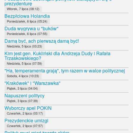
prezydenturę
Wtorek, 7 lipca (08:12)
Bezpłciowa Holandia
Poniedziałek, 6 lipca (05:24)
Duda wygrywa u "buków"
Poniedziałek, 6 lipca (07:55)
Damą być, ach pierwszą damą być!
Niedziela, 5 lipca (03:23)
Kim jest gen. Kukliński dla Andrzeja Dudy i Rafała
Trzaskowskiego?
Niedziela, 5 lipca (07:59)
"Ha, temperamenta grają", tym razem w walce politycznej
Sobota, 4 lipca (10:23)
"Krakówek" i "Warszawka"
Piątek, 3 lipca (04:04)
Napuszeni politycy
Piątek, 3 lipca (07:39)
Wyborczy apel POKiN
Czwartek, 2 lipca (03:17)
Prezydenckie umizgi
Czwartek, 2 lipca (07:57)
Polityk musi mieć twardą skórę