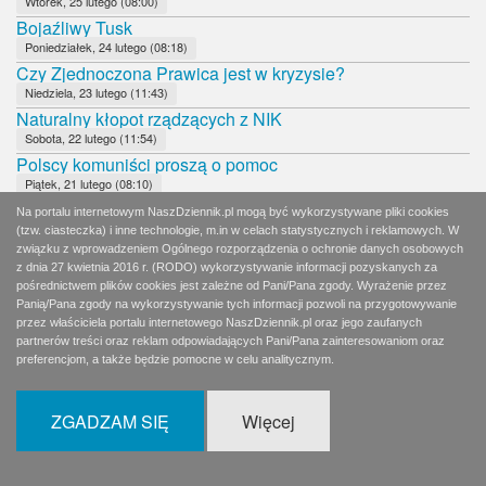
Wtorek, 25 lutego (08:00)
Bojaźliwy Tusk
Poniedziałek, 24 lutego (08:18)
Czy Zjednoczona Prawica jest w kryzysie?
Niedziela, 23 lutego (11:43)
Naturalny kłopot rządzących z NIK
Sobota, 22 lutego (11:54)
Polscy komuniści proszą o pomoc
Piątek, 21 lutego (08:10)
Kto za nimi stoi?
Na portalu internetowym NaszDziennik.pl mogą być wykorzystywane pliki cookies
Czwartek, 20 lutego (08:19)
(tzw. ciasteczka) i inne technologie, m.in w celach statystycznych i reklamowych. W
związku z wprowadzeniem Ogólnego rozporządzenia o ochronie danych osobowych
Katyń i Smoleńsk poza polityką
z dnia 27 kwietnia 2016 r. (RODO) wykorzystywanie informacji pozyskanych za
Środa, 19 lutego (08:09)
pośrednictwem plików cookies jest zależne od Pani/Pana zgody. Wyrażenie przez
Niehonorowy Wałęsa
Panią/Pana zgody na wykorzystywanie tych informacji pozwoli na przygotowywanie
Wtorek, 18 lutego (04:01)
przez właściciela portalu internetowego NaszDziennik.pl oraz jego zaufanych
Lewicowy zakalec
partnerów treści oraz reklam odpowiadających Pani/Pana zainteresowaniom oraz
preferencjom, a także będzie pomocne w celu analitycznym.
Wtorek, 18 lutego (08:13)
Fajerwerki czy rutyna?
Poniedziałek, 17 lutego (07:24)
ZGADZAM SIĘ
Więcej
Wyborcza ostrożność i powściągliwość
Niedziela, 16 lutego (08:30)
Karygodne niedopatrzenie ochrony Prezydenta RP