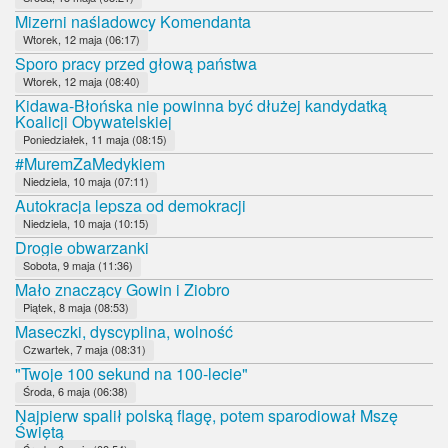
Mizerni naśladowcy Komendanta
Wtorek, 12 maja (06:17)
Sporo pracy przed głową państwa
Wtorek, 12 maja (08:40)
Kidawa-Błońska nie powinna być dłużej kandydatką
Koalicji Obywatelskiej
Poniedziałek, 11 maja (08:15)
#MuremZaMedykiem
Niedziela, 10 maja (07:11)
Autokracja lepsza od demokracji
Niedziela, 10 maja (10:15)
Drogie obwarzanki
Sobota, 9 maja (11:36)
Mało znaczący Gowin i Ziobro
Piątek, 8 maja (08:53)
Maseczki, dyscyplina, wolność
Czwartek, 7 maja (08:31)
"Twoje 100 sekund na 100-lecie"
Środa, 6 maja (06:38)
Najpierw spalił polską flagę, potem sparodiował Mszę
Świętą