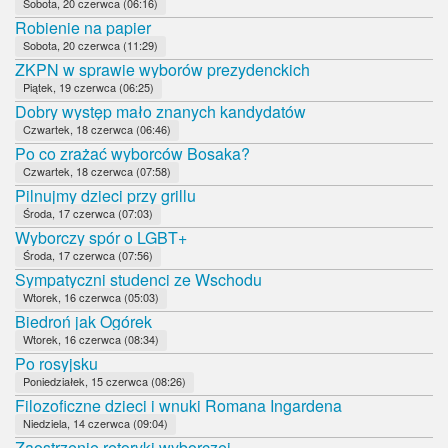
Sobota, 20 czerwca (06:16)
Robienie na papier
Sobota, 20 czerwca (11:29)
ZKPN w sprawie wyborów prezydenckich
Piątek, 19 czerwca (06:25)
Dobry występ mało znanych kandydatów
Czwartek, 18 czerwca (06:46)
Po co zrażać wyborców Bosaka?
Czwartek, 18 czerwca (07:58)
Pilnujmy dzieci przy grillu
Środa, 17 czerwca (07:03)
Wyborczy spór o LGBT+
Środa, 17 czerwca (07:56)
Sympatyczni studenci ze Wschodu
Wtorek, 16 czerwca (05:03)
Biedroń jak Ogórek
Wtorek, 16 czerwca (08:34)
Po rosyjsku
Poniedziałek, 15 czerwca (08:26)
Filozoficzne dzieci i wnuki Romana Ingardena
Niedziela, 14 czerwca (09:04)
Zaostrzenie retoryki wyborczej