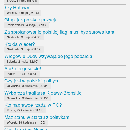
Środa, 6 maja (08:54)
Łzy Hołowni
Wtorek, 5 maja (08:18)
Głupi jak polska opozycja
Poniedziałek, 4 maja (08:38)
Za sprofanowanie polskiej flagi musi być surowa kara
Niedziela, 3 maja (04:39)
Kto da więcej?
Niedziela, 3 maja (08:49)
Wrogowie Dudy wzywają do jego poparcia
Sobota, 2 maja (12:02)
Ależ nie gosujcie!
Piątek, 1 maja (08:31)
Czy jest w polskiej polityce
Czwartek, 30 kwietnia (06:34)
Wyborcza tragifarsa Kidawy-Błońskiej
Czwartek, 30 kwietnia (08:22)
Kto naprawdę rządzi w PO?
Środa, 29 kwietnia (08:16)
Mąż stanu w starciu z politykami
Wtorek, 28 kwietnia (11:55)
Czy Jarosław Gowin