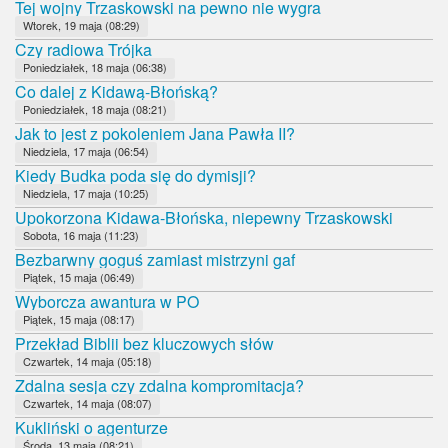
Tej wojny Trzaskowski na pewno nie wygra
Wtorek, 19 maja (08:29)
Czy radiowa Trójka
Poniedziałek, 18 maja (06:38)
Co dalej z Kidawą-Błońską?
Poniedziałek, 18 maja (08:21)
Jak to jest z pokoleniem Jana Pawła II?
Niedziela, 17 maja (06:54)
Kiedy Budka poda się do dymisji?
Niedziela, 17 maja (10:25)
Upokorzona Kidawa-Błońska, niepewny Trzaskowski
Sobota, 16 maja (11:23)
Bezbarwny goguś zamiast mistrzyni gaf
Piątek, 15 maja (06:49)
Wyborcza awantura w PO
Piątek, 15 maja (08:17)
Przekład Biblii bez kluczowych słów
Czwartek, 14 maja (05:18)
Zdalna sesja czy zdalna kompromitacja?
Czwartek, 14 maja (08:07)
Kukliński o agenturze
Środa, 13 maja (08:21)