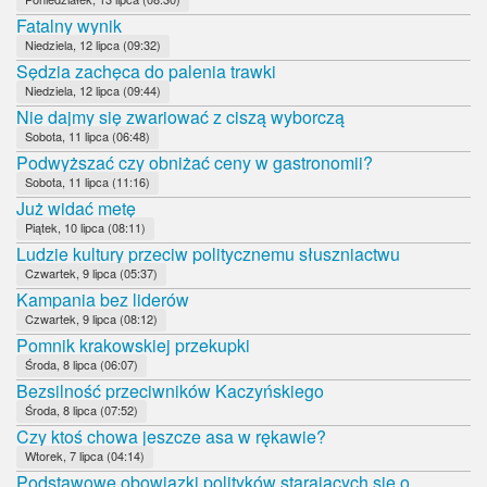
Fatalny wynik
Niedziela, 12 lipca (09:32)
Sędzia zachęca do palenia trawki
Niedziela, 12 lipca (09:44)
Nie dajmy się zwariować z ciszą wyborczą
Sobota, 11 lipca (06:48)
Podwyższać czy obniżać ceny w gastronomii?
Sobota, 11 lipca (11:16)
Już widać metę
Piątek, 10 lipca (08:11)
Ludzie kultury przeciw politycznemu słuszniactwu
Czwartek, 9 lipca (05:37)
Kampania bez liderów
Czwartek, 9 lipca (08:12)
Pomnik krakowskiej przekupki
Środa, 8 lipca (06:07)
Bezsilność przeciwników Kaczyńskiego
Środa, 8 lipca (07:52)
Czy ktoś chowa jeszcze asa w rękawie?
Wtorek, 7 lipca (04:14)
Podstawowe obowiązki polityków starających się o