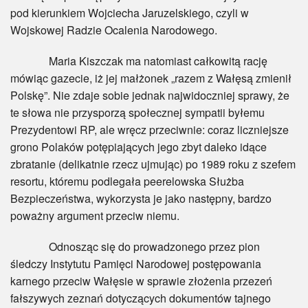
pod kierunkiem Wojciecha Jaruzelskiego, czyli w
Wojskowej Radzie Ocalenia Narodowego.
Maria Kiszczak ma natomiast całkowitą rację
mówiąc gazecie, iż jej małżonek „razem z Wałęsą zmienił
Polskę”. Nie zdaje sobie jednak najwidoczniej sprawy, że
te słowa nie przysporzą społecznej sympatii byłemu
Prezydentowi RP, ale wręcz przeciwnie: coraz liczniejsze
grono Polaków potępiających jego zbyt daleko idące
zbratanie (delikatnie rzecz ujmując) po 1989 roku z szefem
resortu, któremu podlegała peerelowska Służba
Bezpieczeństwa, wykorzysta je jako następny, bardzo
poważny argument przeciw niemu.
Odnosząc się do prowadzonego przez pion
śledczy Instytutu Pamięci Narodowej postępowania
karnego przeciw Wałęsie w sprawie złożenia przezeń
fałszywych zeznań dotyczących dokumentów tajnego