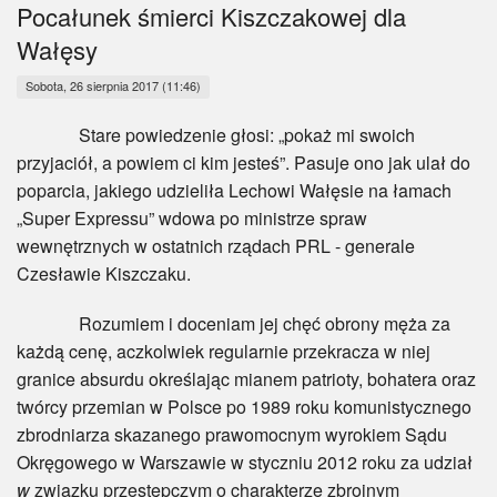
Myśl
Pocałunek śmierci Kiszczakowej dla
Wałęsy
Wiara
Sobota, 26 sierpnia 2017 (11:46)
Sport
Stare powiedzenie głosi: „pokaż mi swoich
przyjaciół, a powiem ci kim jesteś”. Pasuje ono jak ulał do
BlogAiD
poparcia, jakiego udzieliła Lechowi Wałęsie na łamach
„Super Expressu” wdowa po ministrze spraw
Zaproszenia
wewnętrznych w ostatnich rządach PRL - generale
Czesławie Kiszczaku.
Rozumiem i doceniam jej chęć obrony męża za
każdą cenę, aczkolwiek regularnie przekracza w niej
granice absurdu określając mianem patrioty, bohatera oraz
twórcy przemian w Polsce po 1989 roku komunistycznego
zbrodniarza skazanego prawomocnym wyrokiem Sądu
Okręgowego w Warszawie w styczniu 2012 roku za udział
w
związku przestępczym o charakterze zbrojnym