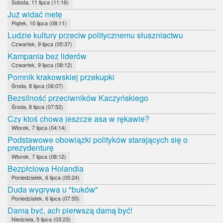
Sobota, 11 lipca (11:16)
Już widać metę
Piątek, 10 lipca (08:11)
Ludzie kultury przeciw politycznemu słuszniactwu
Czwartek, 9 lipca (05:37)
Kampania bez liderów
Czwartek, 9 lipca (08:12)
Pomnik krakowskiej przekupki
Środa, 8 lipca (06:07)
Bezsilność przeciwników Kaczyńskiego
Środa, 8 lipca (07:52)
Czy ktoś chowa jeszcze asa w rękawie?
Wtorek, 7 lipca (04:14)
Podstawowe obowiązki polityków starających się o
prezydenturę
Wtorek, 7 lipca (08:12)
Bezpłciowa Holandia
Poniedziałek, 6 lipca (05:24)
Duda wygrywa u "buków"
Poniedziałek, 6 lipca (07:55)
Damą być, ach pierwszą damą być!
Niedziela, 5 lipca (03:23)