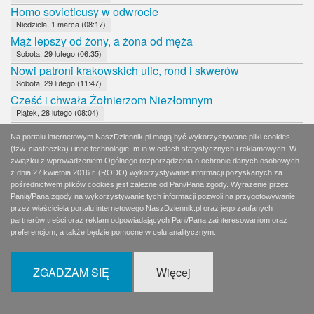
Homo sovieticusy w odwrocie
Niedziela, 1 marca (08:17)
Mąż lepszy od żony, a żona od męża
Sobota, 29 lutego (06:35)
Nowi patroni krakowskich ulic, rond i skwerów
Sobota, 29 lutego (11:47)
Cześć i chwała Żołnierzom Niezłomnym
Piątek, 28 lutego (08:04)
Kto pojedzie do Katynia i do Smoleńska?
Na portalu internetowym NaszDziennik.pl mogą być wykorzystywane pliki cookies
Czwartek, 27 lutego (08:17)
(tzw. ciasteczka) i inne technologie, m.in w celach statystycznych i reklamowych. W
Coś zgrzyta
związku z wprowadzeniem Ogólnego rozporządzenia o ochronie danych osobowych
Środa, 26 lutego (08:13)
z dnia 27 kwietnia 2016 r. (RODO) wykorzystywanie informacji pozyskanych za
Mecz hokeja na zamarzniętej tafli Morskiego Oka
pośrednictwem plików cookies jest zależne od Pani/Pana zgody. Wyrażenie przez
Panią/Pana zgody na wykorzystywanie tych informacji pozwoli na przygotowywanie
Wtorek, 25 lutego (08:00)
przez właściciela portalu internetowego NaszDziennik.pl oraz jego zaufanych
Bojaźliwy Tusk
partnerów treści oraz reklam odpowiadających Pani/Pana zainteresowaniom oraz
Poniedziałek, 24 lutego (08:18)
preferencjom, a także będzie pomocne w celu analitycznym.
Czy Zjednoczona Prawica jest w kryzysie?
Niedziela, 23 lutego (11:43)
ZGADZAM SIĘ
Więcej
Naturalny kłopot rządzących z NIK
Sobota, 22 lutego (11:54)
Polscy komuniści proszą o pomoc