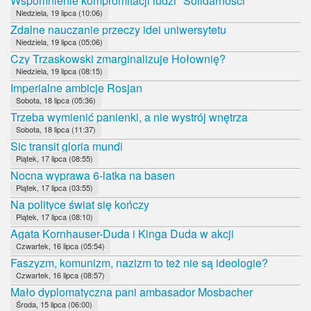
Wspomnienie kompromitacji ludzi "Solidarności"
Niedziela, 19 lipca (10:06)
Zdalne nauczanie przeczy idei uniwersytetu
Niedziela, 19 lipca (05:06)
Czy Trzaskowski zmarginalizuje Hołownię?
Niedziela, 19 lipca (08:15)
Imperialne ambicje Rosjan
Sobota, 18 lipca (05:36)
Trzeba wymienić panienki, a nie wystrój wnętrza
Sobota, 18 lipca (11:37)
Sic transit gloria mundi
Piątek, 17 lipca (08:55)
Nocna wyprawa 6-latka na basen
Piątek, 17 lipca (03:55)
Na polityce świat się kończy
Piątek, 17 lipca (08:10)
Agata Kornhauser-Duda i Kinga Duda w akcji
Czwartek, 16 lipca (05:54)
Faszyzm, komunizm, nazizm to też nie są ideologie?
Czwartek, 16 lipca (08:57)
Mało dyplomatyczna pani ambasador Mosbacher
Środa, 15 lipca (06:00)