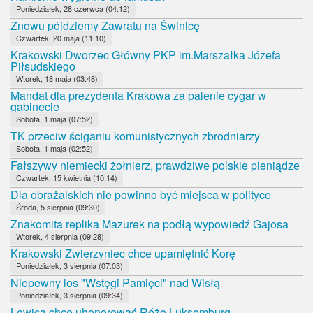
Poniedziałek, 28 czerwca (04:12)
Znowu pójdziemy Zawratu na Świnicę
Czwartek, 20 maja (11:10)
Krakowski Dworzec Główny PKP im.Marszałka Józefa
Piłsudskiego
Wtorek, 18 maja (03:48)
Mandat dla prezydenta Krakowa za palenie cygar w
gabinecie
Sobota, 1 maja (07:52)
TK przeciw ściganiu komunistycznych zbrodniarzy
Sobota, 1 maja (02:52)
Fałszywy niemiecki żołnierz, prawdziwe polskie pieniądze
Czwartek, 15 kwietnia (10:14)
Dla obrażalskich nie powinno być miejsca w polityce
Środa, 5 sierpnia (09:30)
Znakomita replika Mazurek na podłą wypowiedź Gajosa
Wtorek, 4 sierpnia (09:28)
Krakowski Zwierzyniec chce upamiętnić Korę
Poniedziałek, 3 sierpnia (07:03)
Niepewny los "Wstęgi Pamięci" nad Wisłą
Poniedziałek, 3 sierpnia (09:34)
Lewica chce uhonorować Różę Luksemburg