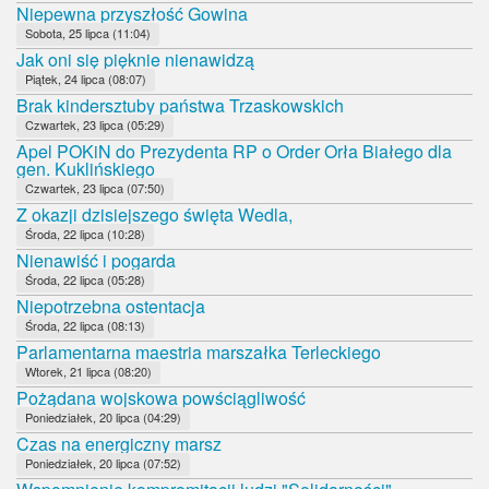
Niepewna przyszłość Gowina
Sobota, 25 lipca (11:04)
Jak oni się pięknie nienawidzą
Piątek, 24 lipca (08:07)
Brak kindersztuby państwa Trzaskowskich
Czwartek, 23 lipca (05:29)
Apel POKiN do Prezydenta RP o Order Orła Białego dla
gen. Kuklińskiego
Czwartek, 23 lipca (07:50)
Z okazji dzisiejszego święta Wedla,
Środa, 22 lipca (10:28)
Nienawiść i pogarda
Środa, 22 lipca (05:28)
Niepotrzebna ostentacja
Środa, 22 lipca (08:13)
Parlamentarna maestria marszałka Terleckiego
Wtorek, 21 lipca (08:20)
Pożądana wojskowa powściągliwość
Poniedziałek, 20 lipca (04:29)
Czas na energiczny marsz
Poniedziałek, 20 lipca (07:52)