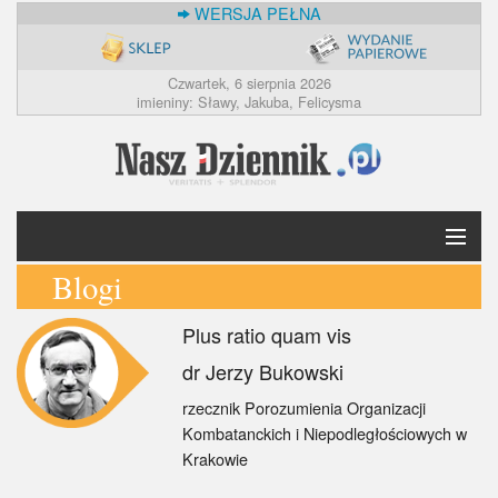
WERSJA PEŁNA
Czwartek, 6 sierpnia 2026
imieniny: Sławy, Jakuba, Felicysma
Blogi
Krótko
Plus ratio quam vis
Polska
dr Jerzy Bukowski
Świat
rzecznik Porozumienia Organizacji
Kombatanckich i Niepodległościowych w
Ekonomia
Krakowie