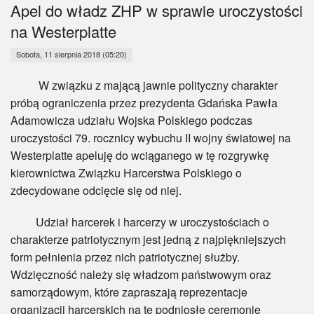
Myśl
Apel do władz ZHP w sprawie uroczystości
na Westerplatte
Wiara
Sobota, 11 sierpnia 2018 (05:20)
Sport
W związku z mającą jawnie polityczny charakter
próbą ograniczenia przez prezydenta Gdańska Pawła
BlogAiD
Adamowicza udziału Wojska Polskiego podczas
uroczystości 79. rocznicy wybuchu II wojny światowej na
Zaproszenia
Westerplatte apeluję do wciąganego w tę rozgrywkę
kierownictwa Związku Harcerstwa Polskiego o
zdecydowane odcięcie się od niej.
Udział harcerek i harcerzy w uroczystościach o
charakterze patriotycznym jest jedną z najpiękniejszych
form pełnienia przez nich patriotycznej służby.
Wdzięczność należy się władzom państwowym oraz
samorządowym, które zapraszają reprezentacje
organizacji harcerskich na te podniosłe ceremonie