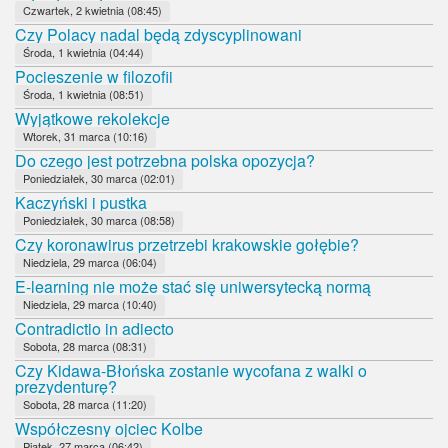
Czwartek, 2 kwietnia (08:45)
Czy Polacy nadal będą zdyscyplinowani
Środa, 1 kwietnia (04:44)
Pocieszenie w filozofii
Środa, 1 kwietnia (08:51)
Wyjątkowe rekolekcje
Wtorek, 31 marca (10:16)
Do czego jest potrzebna polska opozycja?
Poniedziałek, 30 marca (02:01)
Kaczyński i pustka
Poniedziałek, 30 marca (08:58)
Czy koronawirus przetrzebi krakowskie gołębie?
Niedziela, 29 marca (06:04)
E-learning nie może stać się uniwersytecką normą
Niedziela, 29 marca (10:40)
Contradictio in adiecto
Sobota, 28 marca (08:31)
Czy Kidawa-Błońska zostanie wycofana z walki o
prezydenturę?
Sobota, 28 marca (11:20)
Współczesny ojciec Kolbe
Piątek, 27 marca (06:42)