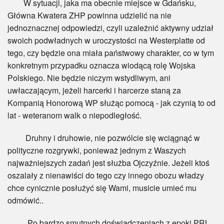
W sytuacji, jaka ma obecnie miejsce w Gdańsku,
Główna Kwatera ZHP powinna udzielić na nie
jednoznacznej odpowiedzi, czyli uzależnić aktywny udział
swoich podwładnych w uroczystości na Westerplatte od
tego, czy będzie ona miała państwowy charakter, co w tym
konkretnym przypadku oznacza wiodącą rolę Wojska
Polskiego. Nie będzie niczym wstydliwym, ani
uwłaczającym, jeżeli harcerki i harcerze staną za
Kompanią Honorową WP służąc pomocą - jak czynią to od
lat - weteranom walk o niepodległość.
Druhny i druhowie, nie pozwólcie się wciągnąć w
polityczne rozgrywki, ponieważ jednym z Waszych
najważniejszych zadań jest służba Ojczyźnie. Jeżeli ktoś
oszalały z nienawiści do tego czy innego obozu władzy
chce cynicznie posłużyć się Wami, musicie umieć mu
odmówić..
Po bardzo smutnych doświadczeniach z epoki PRL,