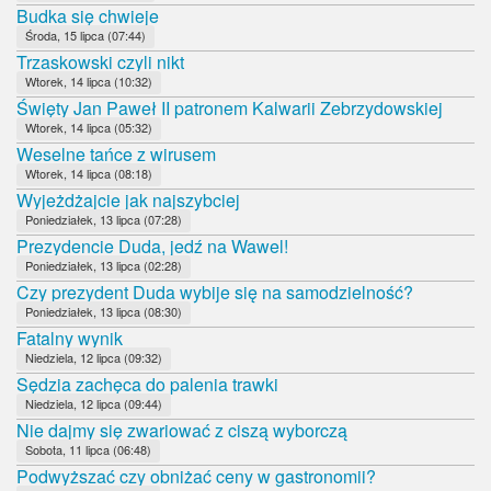
Budka się chwieje
Środa, 15 lipca (07:44)
Trzaskowski czyli nikt
Wtorek, 14 lipca (10:32)
Święty Jan Paweł II patronem Kalwarii Zebrzydowskiej
Wtorek, 14 lipca (05:32)
Weselne tańce z wirusem
Wtorek, 14 lipca (08:18)
Wyjeżdżajcie jak najszybciej
Poniedziałek, 13 lipca (07:28)
Prezydencie Duda, jedź na Wawel!
Poniedziałek, 13 lipca (02:28)
Czy prezydent Duda wybije się na samodzielność?
Poniedziałek, 13 lipca (08:30)
Fatalny wynik
Niedziela, 12 lipca (09:32)
Sędzia zachęca do palenia trawki
Niedziela, 12 lipca (09:44)
Nie dajmy się zwariować z ciszą wyborczą
Sobota, 11 lipca (06:48)
Podwyższać czy obniżać ceny w gastronomii?