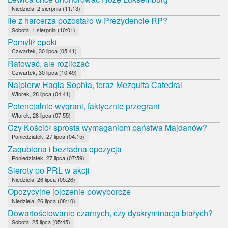
Niedziela, 2 sierpnia (11:13)
Ile z harcerza pozostało w Prezydencie RP?
Sobota, 1 sierpnia (10:01)
Pomylił epoki
Czwartek, 30 lipca (05:41)
Ratować, ale rozliczać
Czwartek, 30 lipca (10:49)
Najpierw Hagia Sophia, teraz Mezquita Catedral
Wtorek, 28 lipca (04:41)
Potencjalnie wygrani, faktycznie przegrani
Wtorek, 28 lipca (07:55)
Czy Kościół sprosta wymaganiom państwa Majdanów?
Poniedziałek, 27 lipca (04:15)
Zagubiona i bezradna opozycja
Poniedziałek, 27 lipca (07:59)
Sieroty po PRL w akcji
Niedziela, 26 lipca (05:26)
Opozycyjne jojczenie powyborcze
Niedziela, 26 lipca (08:10)
Dowartościowanie czarnych, czy dyskryminacja białych?
Sobota, 25 lipca (05:45)