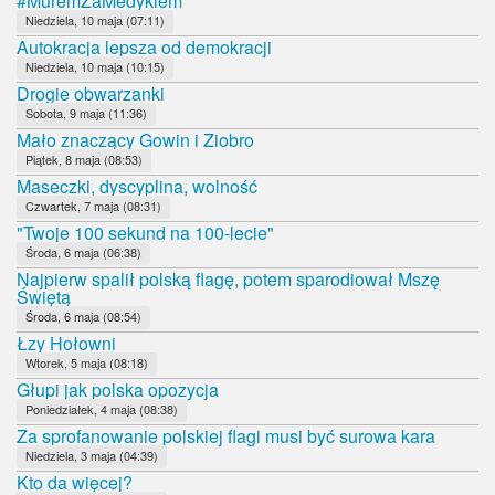
#MuremZaMedykiem
Niedziela, 10 maja (07:11)
Autokracja lepsza od demokracji
Niedziela, 10 maja (10:15)
Drogie obwarzanki
Sobota, 9 maja (11:36)
Mało znaczący Gowin i Ziobro
Piątek, 8 maja (08:53)
Maseczki, dyscyplina, wolność
Czwartek, 7 maja (08:31)
"Twoje 100 sekund na 100-lecie"
Środa, 6 maja (06:38)
Najpierw spalił polską flagę, potem sparodiował Mszę
Świętą
Środa, 6 maja (08:54)
Łzy Hołowni
Wtorek, 5 maja (08:18)
Głupi jak polska opozycja
Poniedziałek, 4 maja (08:38)
Za sprofanowanie polskiej flagi musi być surowa kara
Niedziela, 3 maja (04:39)
Kto da więcej?