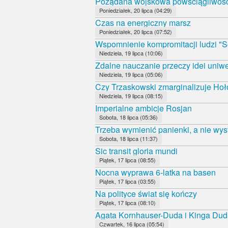
Pożądana wojskowa powściągliwoś
Poniedziałek, 20 lipca (04:29)
Czas na energiczny marsz
Poniedziałek, 20 lipca (07:52)
Wspomnienie kompromitacji ludzi "S
Niedziela, 19 lipca (10:06)
Zdalne nauczanie przeczy idei uniwe
Niedziela, 19 lipca (05:06)
Czy Trzaskowski zmarginalizuje Ho
Niedziela, 19 lipca (08:15)
Imperialne ambicje Rosjan
Sobota, 18 lipca (05:36)
Trzeba wymienić panienki, a nie wys
Sobota, 18 lipca (11:37)
Sic transit gloria mundi
Piątek, 17 lipca (08:55)
Nocna wyprawa 6-latka na basen
Piątek, 17 lipca (03:55)
Na polityce świat się kończy
Piątek, 17 lipca (08:10)
Agata Kornhauser-Duda i Kinga Duda
Czwartek, 16 lipca (05:54)