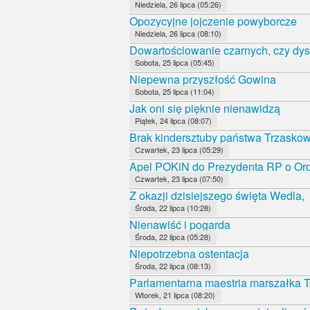
Niedziela, 26 lipca (05:26)
Opozycyjne jojczenie powyborcze
Niedziela, 26 lipca (08:10)
Dowartościowanie czarnych, czy dys
Sobota, 25 lipca (05:45)
Niepewna przyszłość Gowina
Sobota, 25 lipca (11:04)
Jak oni się pięknie nienawidzą
Piątek, 24 lipca (08:07)
Brak kindersztuby państwa Trzasko
Czwartek, 23 lipca (05:29)
Apel POKiN do Prezydenta RP o Orde
Czwartek, 23 lipca (07:50)
Z okazji dzisiejszego święta Wedla,
Środa, 22 lipca (10:28)
Nienawiść i pogarda
Środa, 22 lipca (05:28)
Niepotrzebna ostentacja
Środa, 22 lipca (08:13)
Parlamentarna maestria marszałka T
Wtorek, 21 lipca (08:20)