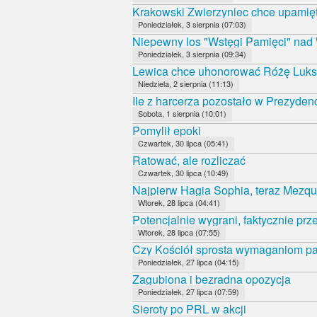
Krakowski Zwierzyniec chce upamięt
Poniedziałek, 3 sierpnia (07:03)
Niepewny los "Wstęgi Pamięci" nad
Poniedziałek, 3 sierpnia (09:34)
Lewica chce uhonorować Różę Luk
Niedziela, 2 sierpnia (11:13)
Ile z harcerza pozostało w Prezyde
Sobota, 1 sierpnia (10:01)
Pomylił epoki
Czwartek, 30 lipca (05:41)
Ratować, ale rozliczać
Czwartek, 30 lipca (10:49)
Najpierw Hagia Sophia, teraz Mezqui
Wtorek, 28 lipca (04:41)
Potencjalnie wygrani, faktycznie prz
Wtorek, 28 lipca (07:55)
Czy Kościół sprosta wymaganiom 
Poniedziałek, 27 lipca (04:15)
Zagubiona i bezradna opozycja
Poniedziałek, 27 lipca (07:59)
Sieroty po PRL w akcji