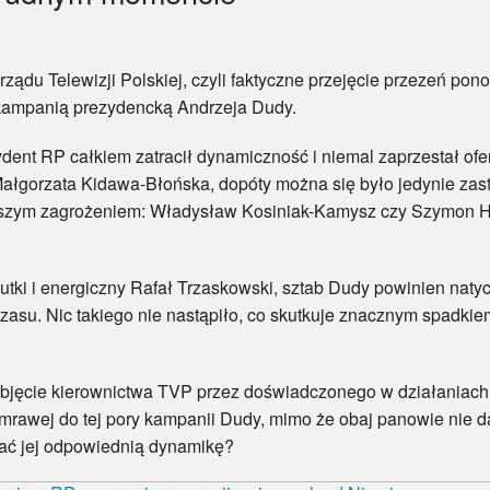
Telewizji Polskiej, czyli faktyczne przejęcie przezeń pono
ampanią prezydencką Andrzeja Dudy.
 RP całkiem zatracił dynamiczność i niemal zaprzestał ofe
łgorzata Kidawa-Błońska, dopóty można się było jedynie zastan
 większym zagrożeniem: Władysław Kosiniak-Kamysz czy Szymon
 i energiczny Rafał Trzaskowski, sztab Dudy powinien naty
czasu. Nic takiego nie nastąpiło, co skutkuje znacznym spadk
e kierownictwa TVP przez doświadczonego w działaniach 
mrawej do tej pory kampanii Dudy, mimo że obaj panowie nie d
ać jej odpowiednią dynamikę?