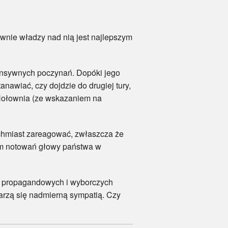
wnie władzy nad nią jest najlepszym
nsywnych poczynań. Dopóki jego
awiać, czy dojdzie do drugiej tury,
 Hołownia (ze wskazaniem na
chmiast zareagować, zwłaszcza że
iem notowań głowy państwa w
propagandowych i wyborczych
arzą się nadmierną sympatią. Czy