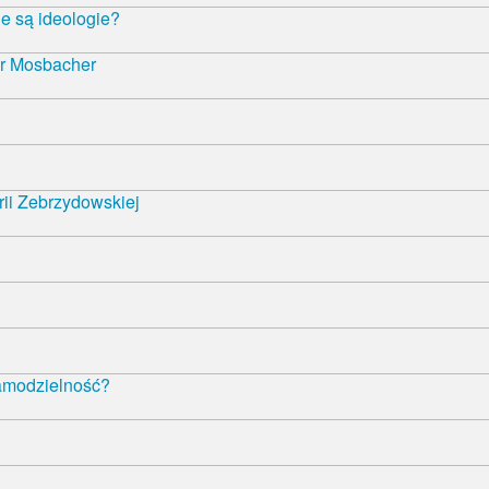
e są ideologie?
r Mosbacher
rii Zebrzydowskiej
samodzielność?