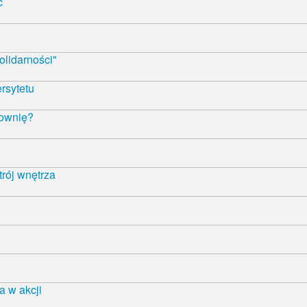
ć
olidarności"
rsytetu
łownię?
trój wnętrza
 w akcji