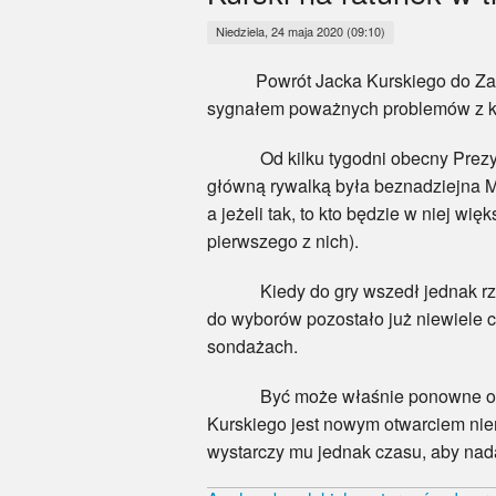
Niedziela, 24 maja 2020 (09:10)
Powrót Jacka Kurskiego do Zarządu 
sygnałem poważnych problemów z k
Od kilku tygodni obecny Prezydent
główną rywalką była beznadziejna Ma
a jeżeli tak, to kto będzie w niej
pierwszego z nich).
Kiedy do gry wszedł jednak rzutki
do wyborów pozostało już niewiele 
sondażach.
Być może właśnie ponowne objęci
Kurskiego jest nowym otwarciem nie
wystarczy mu jednak czasu, aby nad