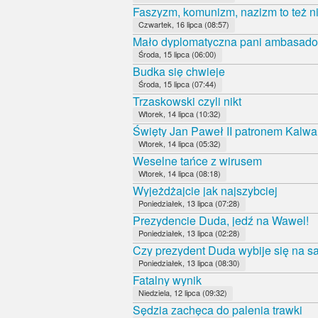
Faszyzm, komunizm, nazizm to też ni
Czwartek, 16 lipca (08:57)
Mało dyplomatyczna pani ambasado
Środa, 15 lipca (06:00)
Budka się chwieje
Środa, 15 lipca (07:44)
Trzaskowski czyli nikt
Wtorek, 14 lipca (10:32)
Święty Jan Paweł II patronem Kalwa
Wtorek, 14 lipca (05:32)
Weselne tańce z wirusem
Wtorek, 14 lipca (08:18)
Wyjeżdżajcie jak najszybciej
Poniedziałek, 13 lipca (07:28)
Prezydencie Duda, jedź na Wawel!
Poniedziałek, 13 lipca (02:28)
Czy prezydent Duda wybije się na 
Poniedziałek, 13 lipca (08:30)
Fatalny wynik
Niedziela, 12 lipca (09:32)
Sędzia zachęca do palenia trawki