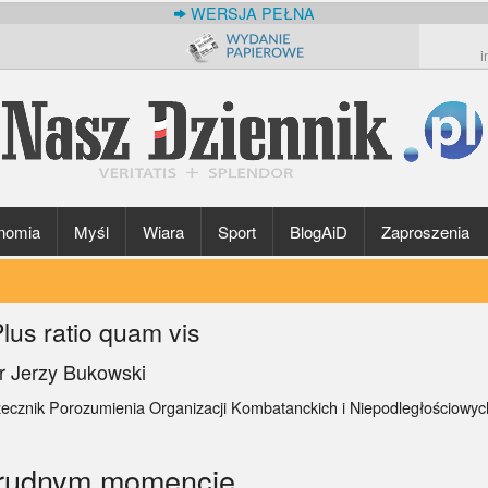
WERSJA PEŁNA
i
nomia
Myśl
Wiara
Sport
BlogAiD
Zaproszenia
lus ratio quam vis
r Jerzy Bukowski
zecznik Porozumienia Organizacji Kombatanckich i Niepodległościowy
 trudnym momencie