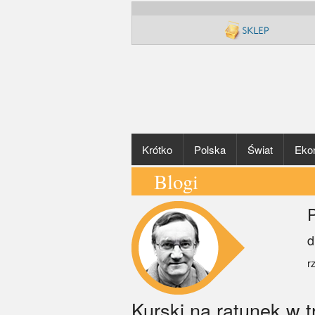
Krótko
Polska
Świat
Eko
Blogi
P
d
r
Kurski na ratunek w