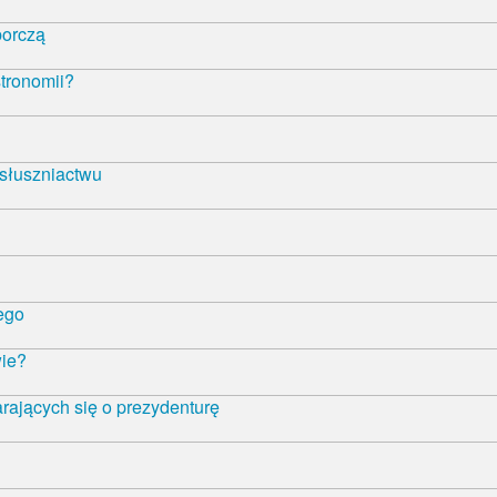
borczą
tronomii?
 słuszniactwu
ego
wie?
rających się o prezydenturę