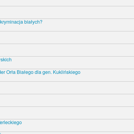
kryminacja białych?
wskich
r Orła Białego dla gen. Kuklińskiego
erleckiego