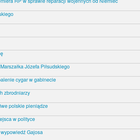
emiera RP w sprawie reparacji wojennych od Niemiec
skiego
cę
Marszałka Józefa Piłsudskiego
alenie cygar w gabinecie
h zbrodniarzy
iwe polskie pieniądze
ejsca w polityce
ą wypowiedź Gajosa