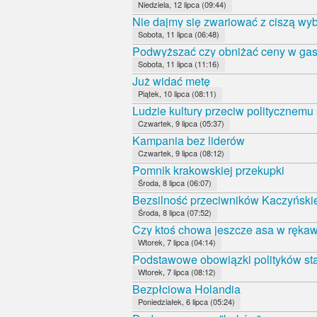
Niedziela, 12 lipca (09:44)
Nie dajmy się zwariować z ciszą wy
Sobota, 11 lipca (06:48)
Podwyższać czy obniżać ceny w gas
Sobota, 11 lipca (11:16)
Już widać metę
Piątek, 10 lipca (08:11)
Ludzie kultury przeciw politycznemu
Czwartek, 9 lipca (05:37)
Kampania bez liderów
Czwartek, 9 lipca (08:12)
Pomnik krakowskiej przekupki
Środa, 8 lipca (06:07)
Bezsilność przeciwników Kaczyński
Środa, 8 lipca (07:52)
Czy ktoś chowa jeszcze asa w ręka
Wtorek, 7 lipca (04:14)
Podstawowe obowiązki polityków sta
Wtorek, 7 lipca (08:12)
Bezpłciowa Holandia
Poniedziałek, 6 lipca (05:24)