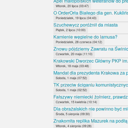
Apel małopolskich weteranów do pr
Wtorek, 20 lipca (03:47)
O OrderOrła Białego dla gen. Kukliń
Poniedziałek, 19 lipca (04:43)
Szuchewycz poróżnił da miasta
Piątek, 2 lipca (10:00)
Kamienie węgielne do lamusa?
Poniedziałek, 28 czerwca (04:12)
Znowu pójdziemy Zawratu na Świni
Czwartek, 20 maja (11:10)
Krakowski Dworzec Główny PKP im.
Wtorek, 18 maja (03:48)
Mandat dla prezydenta Krakowa za p
Sobota, 1 maja (07:52)
TK przeciw ściganiu komunistycznyc
Sobota, 1 maja (02:52)
Fałszywy niemiecki żołnierz, prawdz
Czwartek, 15 kwietnia (10:14)
Dla obrażalskich nie powinno być mi
Środa, 5 sierpnia (09:30)
Znakomita replika Mazurek na podł
Wtorek, 4 sierpnia (09:28)