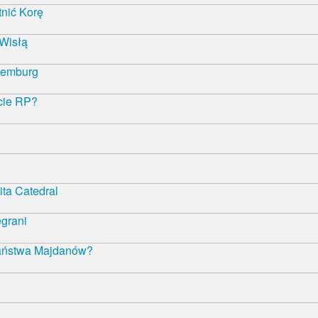
nić Korę
 Wisłą
semburg
ncie RP?
ta Catedral
egrani
państwa Majdanów?