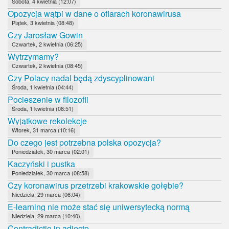
Sobota, 4 kwietnia (12:07)
Opozycja wątpi w dane o ofiarach koronawirusa
Piątek, 3 kwietnia (08:48)
Czy Jarosław Gowin
Czwartek, 2 kwietnia (06:25)
Wytrzymamy?
Czwartek, 2 kwietnia (08:45)
Czy Polacy nadal będą zdyscyplinowani
Środa, 1 kwietnia (04:44)
Pocieszenie w filozofii
Środa, 1 kwietnia (08:51)
Wyjątkowe rekolekcje
Wtorek, 31 marca (10:16)
Do czego jest potrzebna polska opozycja?
Poniedziałek, 30 marca (02:01)
Kaczyński i pustka
Poniedziałek, 30 marca (08:58)
Czy koronawirus przetrzebi krakowskie gołębie?
Niedziela, 29 marca (06:04)
E-learning nie może stać się uniwersytecką normą
Niedziela, 29 marca (10:40)
Contradictio in adiecto