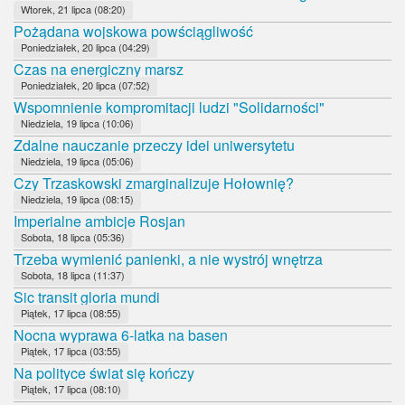
Wtorek, 21 lipca (08:20)
Pożądana wojskowa powściągliwość
Poniedziałek, 20 lipca (04:29)
Czas na energiczny marsz
Poniedziałek, 20 lipca (07:52)
Wspomnienie kompromitacji ludzi "Solidarności"
Niedziela, 19 lipca (10:06)
Zdalne nauczanie przeczy idei uniwersytetu
Niedziela, 19 lipca (05:06)
Czy Trzaskowski zmarginalizuje Hołownię?
Niedziela, 19 lipca (08:15)
Imperialne ambicje Rosjan
Sobota, 18 lipca (05:36)
Trzeba wymienić panienki, a nie wystrój wnętrza
Sobota, 18 lipca (11:37)
Sic transit gloria mundi
Piątek, 17 lipca (08:55)
Nocna wyprawa 6-latka na basen
Piątek, 17 lipca (03:55)
Na polityce świat się kończy
Piątek, 17 lipca (08:10)