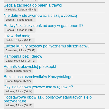
Sędzia zachęca do palenia trawki
Niedziela, 12 lipca (09:44)
Nie dajmy się zwariować z ciszą wyborczą
Sobota, 11 lipca (06:48)
Podwyższać czy obniżać ceny w gastronomii?
Sobota, 11 lipca (11:16)
Już widać metę
Piątek, 10 lipca (08:11)
Ludzie kultury przeciw politycznemu słuszniactwu
Czwartek, 9 lipca (05:37)
Kampania bez liderów
Czwartek, 9 lipca (08:12)
Pomnik krakowskiej przekupki
Środa, 8 lipca (06:07)
Bezsilność przeciwników Kaczyńskiego
Środa, 8 lipca (07:52)
Czy ktoś chowa jeszcze asa w rękawie?
Wtorek, 7 lipca (04:14)
Podstawowe obowiązki polityków starających się o
prezydenturę
Wtorek, 7 lipca (08:12)