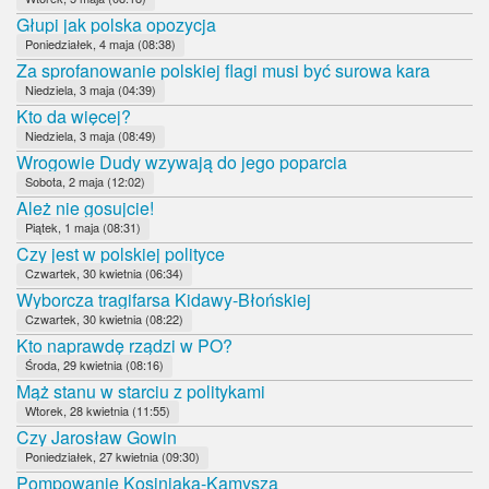
Głupi jak polska opozycja
Poniedziałek, 4 maja (08:38)
Za sprofanowanie polskiej flagi musi być surowa kara
Niedziela, 3 maja (04:39)
Kto da więcej?
Niedziela, 3 maja (08:49)
Wrogowie Dudy wzywają do jego poparcia
Sobota, 2 maja (12:02)
Ależ nie gosujcie!
Piątek, 1 maja (08:31)
Czy jest w polskiej polityce
Czwartek, 30 kwietnia (06:34)
Wyborcza tragifarsa Kidawy-Błońskiej
Czwartek, 30 kwietnia (08:22)
Kto naprawdę rządzi w PO?
Środa, 29 kwietnia (08:16)
Mąż stanu w starciu z politykami
Wtorek, 28 kwietnia (11:55)
Czy Jarosław Gowin
Poniedziałek, 27 kwietnia (09:30)
Pompowanie Kosiniaka-Kamysza