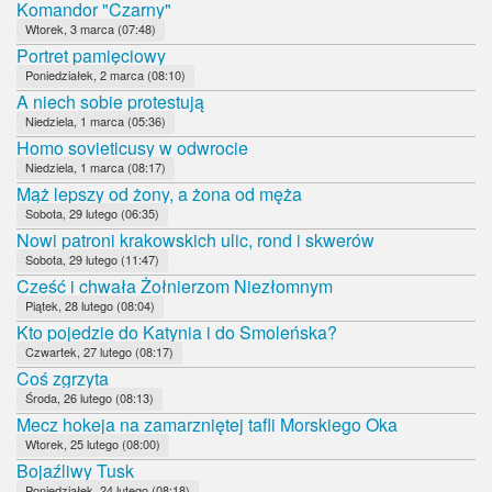
Komandor "Czarny"
Wtorek, 3 marca (07:48)
Portret pamięciowy
Poniedziałek, 2 marca (08:10)
A niech sobie protestują
Niedziela, 1 marca (05:36)
Homo sovieticusy w odwrocie
Niedziela, 1 marca (08:17)
Mąż lepszy od żony, a żona od męża
Sobota, 29 lutego (06:35)
Nowi patroni krakowskich ulic, rond i skwerów
Sobota, 29 lutego (11:47)
Cześć i chwała Żołnierzom Niezłomnym
Piątek, 28 lutego (08:04)
Kto pojedzie do Katynia i do Smoleńska?
Czwartek, 27 lutego (08:17)
Coś zgrzyta
Środa, 26 lutego (08:13)
Mecz hokeja na zamarzniętej tafli Morskiego Oka
Wtorek, 25 lutego (08:00)
Bojaźliwy Tusk
Poniedziałek, 24 lutego (08:18)