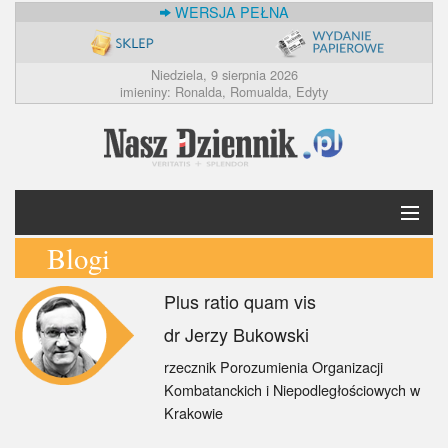
WERSJA PEŁNA
Niedziela, 9 sierpnia 2026
imieniny: Ronalda, Romualda, Edyty
Blogi
Krótko
Plus ratio quam vis
Polska
dr Jerzy Bukowski
Świat
rzecznik Porozumienia Organizacji
Kombatanckich i Niepodległościowych w
Ekonomia
Krakowie