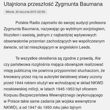
Myśl
Utajniona przeszłość Zygmunta Baumana
Wtorek, 20 stycznia 2015 (02:35)
Wiara
Polskie Radio zaprosiło do swojej audycji profesora
Sport
Zygmunta Baumana, nazywając go wybitnym socjologiem,
filozofem i eseistą, jednym z najbardziej wpływowych
BlogAiD
obserwatorów przemian zachodzących we współczesnym
świecie, od lat mieszkającym w angielskim Leeds.
Zaproszenia
Te wszystkie określenia są zgodne z prawdą. Ale
czy państwowa rozgłośnia mająca obowiązek realizować
misję publiczną nie powinna przypomnieć słuchaczom, że
kreowany przez nią na autorytet światowej sławy uczony
przed 1944 rokiem służył we wchodzącej w skład NKWD
moskiewskiej milicji, w latach 1945-1953 był oficerem
Korpusu Bezpieczeństwa Wewnętrznego (wykonującego
w Polsce takie same zadania jak wojska wewnętrzne
NKWD), a od 1947 do 1950 roku jako tajnym