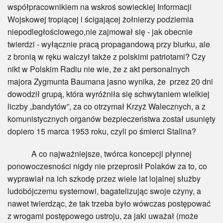
współpracownikiem na wskroś sowieckiej Informacji
Wojskowej tropiącej i ścigającej żołnierzy podziemia
niepodległościowego,nie zajmował się - jak obecnie
twierdzi - wyłącznie pracą propagandową przy biurku, ale
z bronią w ręku walczył także z polskimi patriotami? Czy
nikt w Polskim Radiu nie wie, że z akt personalnych
majora Zygmunta Baumana jasno wynika, że przez 20 dni
dowodził grupą, która wyróżniła się schwytaniem wielkiej
liczby „bandytów”, za co otrzymał Krzyż Walecznych, a z
komunistycznych organów bezpieczeństwa został usunięty
dopiero 15 marca 1953 roku, czyli po śmierci Stalina?
A co najważniejsze, twórca koncepcji płynnej
ponowoczesności nigdy nie przeprosił Polaków za to, co
wyprawiał na ich szkodę przez wiele lat lojalnej służby
ludobójczemu systemowi, bagatelizując swoje czyny, a
nawet twierdząc, że tak trzeba było wówczas postępować
z wrogami postępowego ustroju, za jaki uważał (może