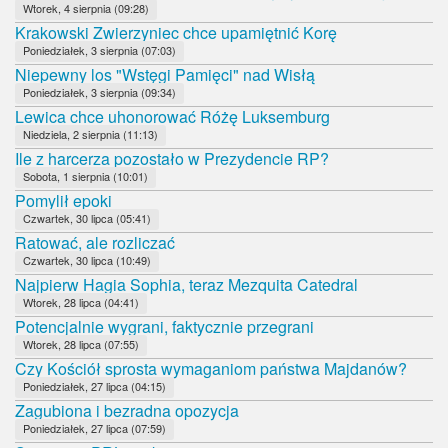
Wtorek, 4 sierpnia (09:28)
Krakowski Zwierzyniec chce upamiętnić Korę
Poniedziałek, 3 sierpnia (07:03)
Niepewny los "Wstęgi Pamięci" nad Wisłą
Poniedziałek, 3 sierpnia (09:34)
Lewica chce uhonorować Różę Luksemburg
Niedziela, 2 sierpnia (11:13)
Ile z harcerza pozostało w Prezydencie RP?
Sobota, 1 sierpnia (10:01)
Pomylił epoki
Czwartek, 30 lipca (05:41)
Ratować, ale rozliczać
Czwartek, 30 lipca (10:49)
Najpierw Hagia Sophia, teraz Mezquita Catedral
Wtorek, 28 lipca (04:41)
Potencjalnie wygrani, faktycznie przegrani
Wtorek, 28 lipca (07:55)
Czy Kościół sprosta wymaganiom państwa Majdanów?
Poniedziałek, 27 lipca (04:15)
Zagubiona i bezradna opozycja
Poniedziałek, 27 lipca (07:59)