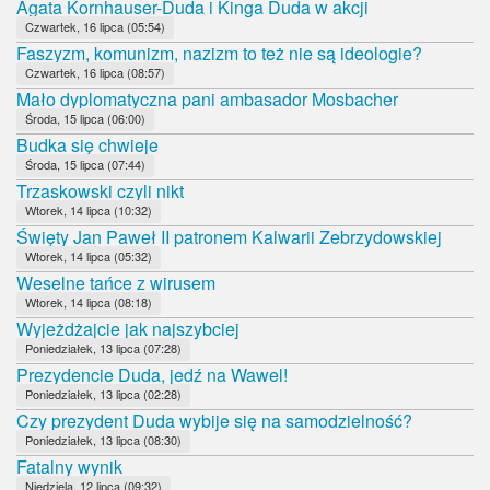
Agata Kornhauser-Duda i Kinga Duda w akcji
Czwartek, 16 lipca (05:54)
Faszyzm, komunizm, nazizm to też nie są ideologie?
Czwartek, 16 lipca (08:57)
Mało dyplomatyczna pani ambasador Mosbacher
Środa, 15 lipca (06:00)
Budka się chwieje
Środa, 15 lipca (07:44)
Trzaskowski czyli nikt
Wtorek, 14 lipca (10:32)
Święty Jan Paweł II patronem Kalwarii Zebrzydowskiej
Wtorek, 14 lipca (05:32)
Weselne tańce z wirusem
Wtorek, 14 lipca (08:18)
Wyjeżdżajcie jak najszybciej
Poniedziałek, 13 lipca (07:28)
Prezydencie Duda, jedź na Wawel!
Poniedziałek, 13 lipca (02:28)
Czy prezydent Duda wybije się na samodzielność?
Poniedziałek, 13 lipca (08:30)
Fatalny wynik
Niedziela, 12 lipca (09:32)