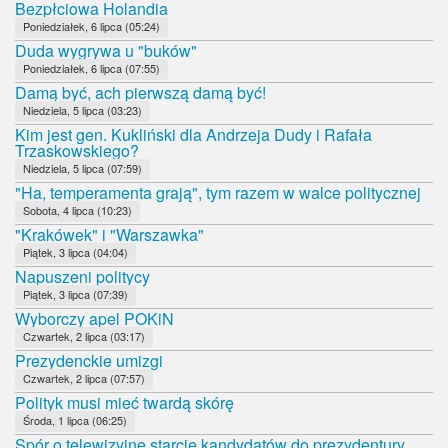
Bezpłciowa Holandia
Poniedziałek, 6 lipca (05:24)
Duda wygrywa u "buków"
Poniedziałek, 6 lipca (07:55)
Damą być, ach pierwszą damą być!
Niedziela, 5 lipca (03:23)
Kim jest gen. Kukliński dla Andrzeja Dudy i Rafała
Trzaskowskiego?
Niedziela, 5 lipca (07:59)
"Ha, temperamenta grają", tym razem w walce politycznej
Sobota, 4 lipca (10:23)
"Krakówek" i "Warszawka"
Piątek, 3 lipca (04:04)
Napuszeni politycy
Piątek, 3 lipca (07:39)
Wyborczy apel POKiN
Czwartek, 2 lipca (03:17)
Prezydenckie umizgi
Czwartek, 2 lipca (07:57)
Polityk musi mieć twardą skórę
Środa, 1 lipca (06:25)
Spór o telewizyjne starcie kandydatów do prezydentury