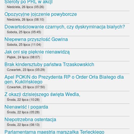
Sieroty po PRL w akcji
Niedziela, 26 lipca (05:26)
Opozycyjne jojczenie powyborcze
Niedziela, 26 lipca (08:10)
Dowartościowanie czarnych, czy dyskryminacja białych?
Sobota, 25 lipca (05:45)
Niepewna przyszłość Gowina
Sobota, 25 lipca (11:04)
Jak oni się pięknie nienawidzą
Piątek, 24 lipca (08:07)
Brak kindersztuby państwa Trzaskowskich
Czwartek, 23 lipca (05:29)
Apel POKiN do Prezydenta RP o Order Orła Białego dla
gen. Kuklińskiego
Czwartek, 23 lipca (07:50)
Z okazji dzisiejszego święta Wedla,
Środa, 22 lipca (10:28)
Nienawiść i pogarda
Środa, 22 lipca (05:28)
Niepotrzebna ostentacja
Środa, 22 lipca (08:13)
Parlamentarna maestria marszałka Terleckiego