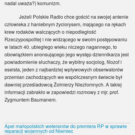
nadal uważa?) komunizm.
Jeżeli Polskie Radio chce gościć na swojej antenie
człowieka z haniebnym życiorysem, mającego na rękach
krew rodaków walczących o niepodległość
Rzeczypospolitej i nie widzącego w swoim postępowaniu
w latach 40. ubiegłego wieku niczego nagannego, to
obowiązkiem anonsującego jego występ dziennikarza jest
powiadomienie słuchaczy, że wybitny socjolog, filozof i
eseista, jeden z najbardziej wpływowych obserwatorów
przemian zachodzących we współczesnym świecie był
dawniej prześladowcą Żołnierzy Niezłomnych. A takiej
informacji zabrakło w zapowiedzi rozmowy z mjr. prof.
Zygmuntem Baumanem.
Apel małopolskich weteranów do premiera RP w sprawie
reparacji wojennych od Niemiec