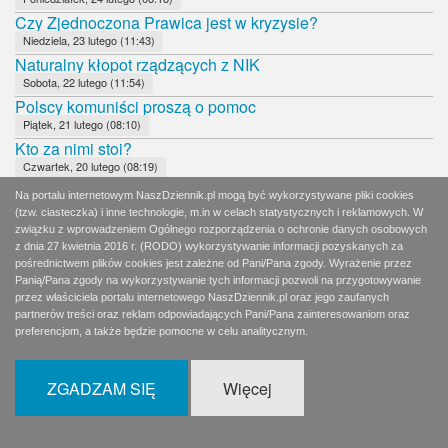
Czy Zjednoczona Prawica jest w kryzysie?
Niedziela, 23 lutego (11:43)
Naturalny kłopot rządzących z NIK
Sobota, 22 lutego (11:54)
Polscy komuniści proszą o pomoc
Piątek, 21 lutego (08:10)
Kto za nimi stoi?
Czwartek, 20 lutego (08:19)
Katyń i Smoleńsk poza polityką
Na portalu internetowym NaszDziennik.pl mogą być wykorzystywane pliki cookies
Środa, 19 lutego (08:09)
(tzw. ciasteczka) i inne technologie, m.in w celach statystycznych i reklamowych. W
Niehonorowy Wałęsa
związku z wprowadzeniem Ogólnego rozporządzenia o ochronie danych osobowych
z dnia 27 kwietnia 2016 r. (RODO) wykorzystywanie informacji pozyskanych za
Wtorek, 18 lutego (04:01)
pośrednictwem plików cookies jest zależne od Pani/Pana zgody. Wyrażenie przez
Lewicowy zakalec
Panią/Pana zgody na wykorzystywanie tych informacji pozwoli na przygotowywanie
Wtorek, 18 lutego (08:13)
przez właściciela portalu internetowego NaszDziennik.pl oraz jego zaufanych
Fajerwerki czy rutyna?
partnerów treści oraz reklam odpowiadających Pani/Pana zainteresowaniom oraz
preferencjom, a także będzie pomocne w celu analitycznym.
Poniedziałek, 17 lutego (07:24)
Wyborcza ostrożność i powściągliwość
Niedziela, 16 lutego (08:30)
ZGADZAM SIĘ
Więcej
Karygodne niedopatrzenie ochrony Prezydenta RP
Sobota, 15 lutego (12:21)
Nie ma żadnego centrum