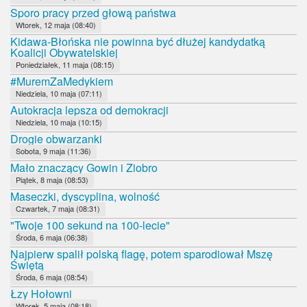
Sporo pracy przed głową państwa
Wtorek, 12 maja (08:40)
Kidawa-Błońska nie powinna być dłużej kandydatką
Koalicji Obywatelskiej
Poniedziałek, 11 maja (08:15)
#MuremZaMedykiem
Niedziela, 10 maja (07:11)
Autokracja lepsza od demokracji
Niedziela, 10 maja (10:15)
Drogie obwarzanki
Sobota, 9 maja (11:36)
Mało znaczący Gowin i Ziobro
Piątek, 8 maja (08:53)
Maseczki, dyscyplina, wolność
Czwartek, 7 maja (08:31)
"Twoje 100 sekund na 100-lecie"
Środa, 6 maja (06:38)
Najpierw spalił polską flagę, potem sparodiował Mszę
Świętą
Środa, 6 maja (08:54)
Łzy Hołowni
Wtorek, 5 maja (08:18)