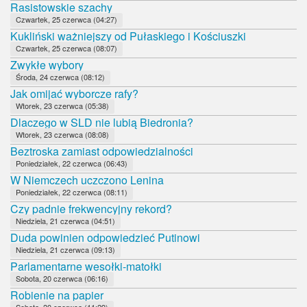
Rasistowskie szachy
Czwartek, 25 czerwca (04:27)
Kukliński ważniejszy od Pułaskiego i Kościuszki
Czwartek, 25 czerwca (08:07)
Zwykłe wybory
Środa, 24 czerwca (08:12)
Jak omijać wyborcze rafy?
Wtorek, 23 czerwca (05:38)
Dlaczego w SLD nie lubią Biedronia?
Wtorek, 23 czerwca (08:08)
Beztroska zamiast odpowiedzialności
Poniedziałek, 22 czerwca (06:43)
W Niemczech uczczono Lenina
Poniedziałek, 22 czerwca (08:11)
Czy padnie frekwencyjny rekord?
Niedziela, 21 czerwca (04:51)
Duda powinien odpowiedzieć Putinowi
Niedziela, 21 czerwca (09:13)
Parlamentarne wesołki-matołki
Sobota, 20 czerwca (06:16)
Robienie na papier
Sobota, 20 czerwca (11:29)