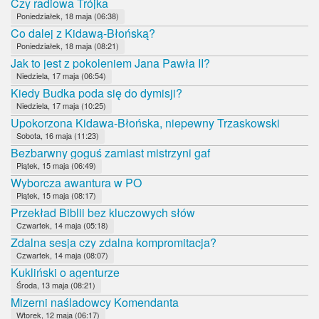
Czy radiowa Trójka
Poniedziałek, 18 maja (06:38)
Co dalej z Kidawą-Błońską?
Poniedziałek, 18 maja (08:21)
Jak to jest z pokoleniem Jana Pawła II?
Niedziela, 17 maja (06:54)
Kiedy Budka poda się do dymisji?
Niedziela, 17 maja (10:25)
Upokorzona Kidawa-Błońska, niepewny Trzaskowski
Sobota, 16 maja (11:23)
Bezbarwny goguś zamiast mistrzyni gaf
Piątek, 15 maja (06:49)
Wyborcza awantura w PO
Piątek, 15 maja (08:17)
Przekład Biblii bez kluczowych słów
Czwartek, 14 maja (05:18)
Zdalna sesja czy zdalna kompromitacja?
Czwartek, 14 maja (08:07)
Kukliński o agenturze
Środa, 13 maja (08:21)
Mizerni naśladowcy Komendanta
Wtorek, 12 maja (06:17)