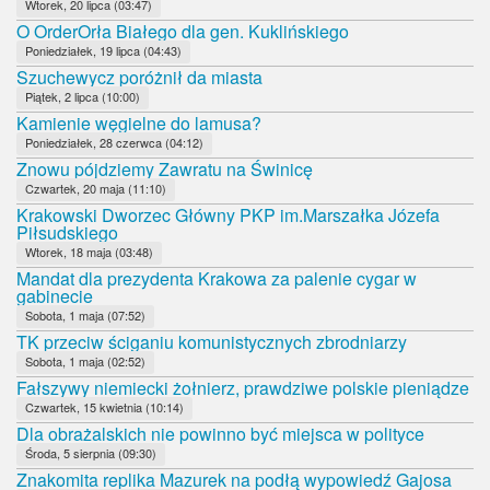
Wtorek, 20 lipca (03:47)
O OrderOrła Białego dla gen. Kuklińskiego
Poniedziałek, 19 lipca (04:43)
Szuchewycz poróżnił da miasta
Piątek, 2 lipca (10:00)
Kamienie węgielne do lamusa?
Poniedziałek, 28 czerwca (04:12)
Znowu pójdziemy Zawratu na Świnicę
Czwartek, 20 maja (11:10)
Krakowski Dworzec Główny PKP im.Marszałka Józefa
Piłsudskiego
Wtorek, 18 maja (03:48)
Mandat dla prezydenta Krakowa za palenie cygar w
gabinecie
Sobota, 1 maja (07:52)
TK przeciw ściganiu komunistycznych zbrodniarzy
Sobota, 1 maja (02:52)
Fałszywy niemiecki żołnierz, prawdziwe polskie pieniądze
Czwartek, 15 kwietnia (10:14)
Dla obrażalskich nie powinno być miejsca w polityce
Środa, 5 sierpnia (09:30)
Znakomita replika Mazurek na podłą wypowiedź Gajosa