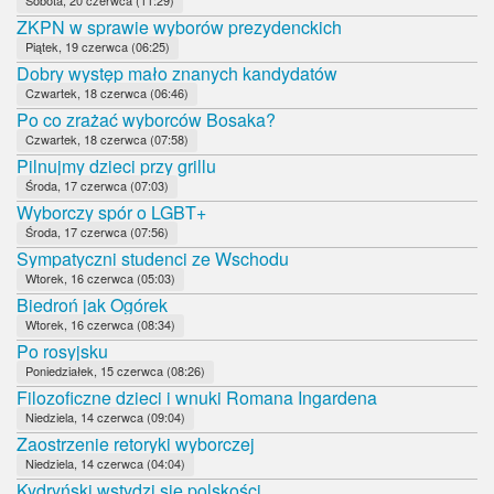
ZKPN w sprawie wyborów prezydenckich
Piątek, 19 czerwca (06:25)
Dobry występ mało znanych kandydatów
Czwartek, 18 czerwca (06:46)
Po co zrażać wyborców Bosaka?
Czwartek, 18 czerwca (07:58)
Pilnujmy dzieci przy grillu
Środa, 17 czerwca (07:03)
Wyborczy spór o LGBT+
Środa, 17 czerwca (07:56)
Sympatyczni studenci ze Wschodu
Wtorek, 16 czerwca (05:03)
Biedroń jak Ogórek
Wtorek, 16 czerwca (08:34)
Po rosyjsku
Poniedziałek, 15 czerwca (08:26)
Filozoficzne dzieci i wnuki Romana Ingardena
Niedziela, 14 czerwca (09:04)
Zaostrzenie retoryki wyborczej
Niedziela, 14 czerwca (04:04)
Kydryński wstydzi się polskości