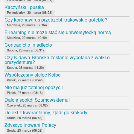
Kaczyński i pustka
Poniedziałek, 30 marca (08:58)
Czy koronawirus przetrzebi krakowskie gołębie?
Niedziela, 29 marca (06:04)
E-learning nie może stać się uniwersytecką normą
Niedziela, 29 marca (10:40)
Contradictio in adiecto
Sobota, 28 marca (08:31)
Czy Kidawa-Błońska zostanie wycofana z walki o
prezydenturę?
Sobota, 28 marca (11:20)
Współczesny ojciec Kolbe
Piątek, 27 marca (06:42)
Nie ma już totalnej opozycji
Piątek, 27 marca (08:16)
Dajcie spokój Szumowskiemu!
Czwartek, 26 marca (08:02)
Uciekł z kwarantanny, zjadł go krokodyl
Środa, 25 marca (06:48)
Zdyscyplinowani Polacy
Środa, 25 marca (08:02)