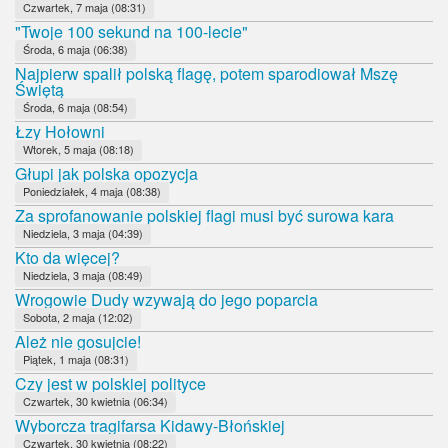
Czwartek, 7 maja (08:31)
"Twoje 100 sekund na 100-lecie"
Środa, 6 maja (06:38)
Najpierw spalił polską flagę, potem sparodiował Mszę
Świętą
Środa, 6 maja (08:54)
Łzy Hołowni
Wtorek, 5 maja (08:18)
Głupi jak polska opozycja
Poniedziałek, 4 maja (08:38)
Za sprofanowanie polskiej flagi musi być surowa kara
Niedziela, 3 maja (04:39)
Kto da więcej?
Niedziela, 3 maja (08:49)
Wrogowie Dudy wzywają do jego poparcia
Sobota, 2 maja (12:02)
Ależ nie gosujcie!
Piątek, 1 maja (08:31)
Czy jest w polskiej polityce
Czwartek, 30 kwietnia (06:34)
Wyborcza tragifarsa Kidawy-Błońskiej
Czwartek, 30 kwietnia (08:22)