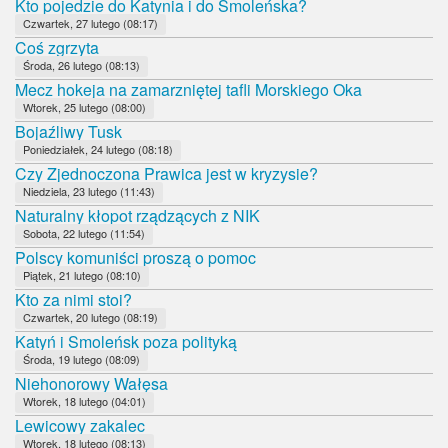
Kto pojedzie do Katynia i do Smoleńska?
Czwartek, 27 lutego (08:17)
Coś zgrzyta
Środa, 26 lutego (08:13)
Mecz hokeja na zamarzniętej tafli Morskiego Oka
Wtorek, 25 lutego (08:00)
Bojaźliwy Tusk
Poniedziałek, 24 lutego (08:18)
Czy Zjednoczona Prawica jest w kryzysie?
Niedziela, 23 lutego (11:43)
Naturalny kłopot rządzących z NIK
Sobota, 22 lutego (11:54)
Polscy komuniści proszą o pomoc
Piątek, 21 lutego (08:10)
Kto za nimi stoi?
Czwartek, 20 lutego (08:19)
Katyń i Smoleńsk poza polityką
Środa, 19 lutego (08:09)
Niehonorowy Wałęsa
Wtorek, 18 lutego (04:01)
Lewicowy zakalec
Wtorek, 18 lutego (08:13)