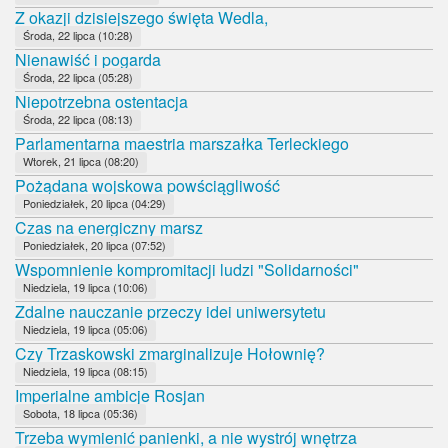
Z okazji dzisiejszego święta Wedla,
Środa, 22 lipca (10:28)
Nienawiść i pogarda
Środa, 22 lipca (05:28)
Niepotrzebna ostentacja
Środa, 22 lipca (08:13)
Parlamentarna maestria marszałka Terleckiego
Wtorek, 21 lipca (08:20)
Pożądana wojskowa powściągliwość
Poniedziałek, 20 lipca (04:29)
Czas na energiczny marsz
Poniedziałek, 20 lipca (07:52)
Wspomnienie kompromitacji ludzi "Solidarności"
Niedziela, 19 lipca (10:06)
Zdalne nauczanie przeczy idei uniwersytetu
Niedziela, 19 lipca (05:06)
Czy Trzaskowski zmarginalizuje Hołownię?
Niedziela, 19 lipca (08:15)
Imperialne ambicje Rosjan
Sobota, 18 lipca (05:36)
Trzeba wymienić panienki, a nie wystrój wnętrza