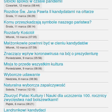
Stoicki spokój w czasie pandemii
Czwartek, 12 marca (08:44)
Rozdice Św. Jana Pawła II kandydatami na ołtarze
Środa, 11 marca (06:29)
Komu przeszkadzają symbole naszego państwa?
Środa, 11 marca (08:14)
Rozdarty Kościół
Wtorek, 10 marca (07:05)
Małżonkowie powinni być w cieniu kandydatów
Wtorek, 10 marca (07:59)
Znaczący wpływ koronawirusa na bój o prezydenturę
Poniedziałek, 9 marca (05:56)
Misja to przede wszystkim kultura
Poniedziałek, 9 marca (08:06)
Wyborcze udawanie
Niedziela, 8 marca (08:36)
Naturalna wyborcza zapalczywość
Sobota, 7 marca (12:10)
Zburzyć Pałac Kultury i Nauki dla uczczenia 100. rocznicy
zwycięstwa nad bolszewikami!
Piątek, 6 marca (08:21)
Landrynkowi kandydaci