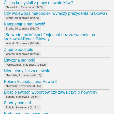
Źli, bo korzystali z pracy niewolników?
Czwartek, 11 czerwca (08:28)
Czy wojewoda małopolski wyręczy prezydenta Krakowa?
Środa, 10 czerwca (06:06)
Kampanijna nienawiść
Środa, 10 czerwca (08:17)
"Belweder na kółkach" wjechał bez zezwolenia na
krakowski Rynek Główny
Wtorek, 9 czerwca (06:46)
Złudne nadzieje
Wtorek, 9 czerwca (08:14)
Mityczna jedność
Poniedziałek, 8 czerwca (08:12)
Nieutulony żal za niewolą
Niedziela, 7 czerwca (04:18)
Polacy kochają Jana Pawła II
Niedziela, 7 czerwca (08:57)
Dbać o swoich wyborców czy zawalczyć o nowych?
Sobota, 6 czerwca (06:34)
Złudny podział
Sobota, 6 czerwca (11:41)
Parlamentarne awantury