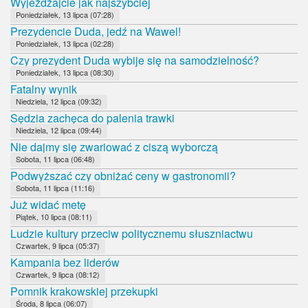
Wyjeżdżajcie jak najszybciej
Poniedziałek, 13 lipca (07:28)
Prezydencie Duda, jedź na Wawel!
Poniedziałek, 13 lipca (02:28)
Czy prezydent Duda wybije się na samodzielność?
Poniedziałek, 13 lipca (08:30)
Fatalny wynik
Niedziela, 12 lipca (09:32)
Sędzia zachęca do palenia trawki
Niedziela, 12 lipca (09:44)
Nie dajmy się zwariować z ciszą wyborczą
Sobota, 11 lipca (06:48)
Podwyższać czy obniżać ceny w gastronomii?
Sobota, 11 lipca (11:16)
Już widać metę
Piątek, 10 lipca (08:11)
Ludzie kultury przeciw politycznemu słuszniactwu
Czwartek, 9 lipca (05:37)
Kampania bez liderów
Czwartek, 9 lipca (08:12)
Pomnik krakowskiej przekupki
Środa, 8 lipca (06:07)