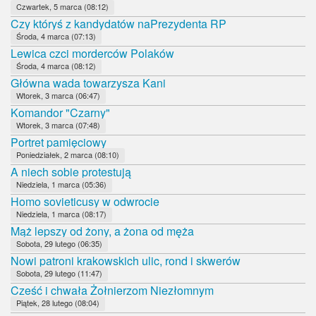
Czwartek, 5 marca (08:12)
Czy któryś z kandydatów naPrezydenta RP
Środa, 4 marca (07:13)
Lewica czci morderców Polaków
Środa, 4 marca (08:12)
Główna wada towarzysza Kani
Wtorek, 3 marca (06:47)
Komandor "Czarny"
Wtorek, 3 marca (07:48)
Portret pamięciowy
Poniedziałek, 2 marca (08:10)
A niech sobie protestują
Niedziela, 1 marca (05:36)
Homo sovieticusy w odwrocie
Niedziela, 1 marca (08:17)
Mąż lepszy od żony, a żona od męża
Sobota, 29 lutego (06:35)
Nowi patroni krakowskich ulic, rond i skwerów
Sobota, 29 lutego (11:47)
Cześć i chwała Żołnierzom Niezłomnym
Piątek, 28 lutego (08:04)