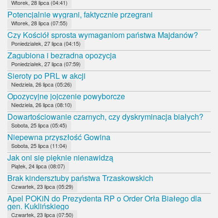
Wtorek, 28 lipca (04:41)
Potencjalnie wygrani, faktycznie przegrani
Wtorek, 28 lipca (07:55)
Czy Kościół sprosta wymaganiom państwa Majdanów?
Poniedziałek, 27 lipca (04:15)
Zagubiona i bezradna opozycja
Poniedziałek, 27 lipca (07:59)
Sieroty po PRL w akcji
Niedziela, 26 lipca (05:26)
Opozycyjne jojczenie powyborcze
Niedziela, 26 lipca (08:10)
Dowartościowanie czarnych, czy dyskryminacja białych?
Sobota, 25 lipca (05:45)
Niepewna przyszłość Gowina
Sobota, 25 lipca (11:04)
Jak oni się pięknie nienawidzą
Piątek, 24 lipca (08:07)
Brak kindersztuby państwa Trzaskowskich
Czwartek, 23 lipca (05:29)
Apel POKiN do Prezydenta RP o Order Orła Białego dla
gen. Kuklińskiego
Czwartek, 23 lipca (07:50)