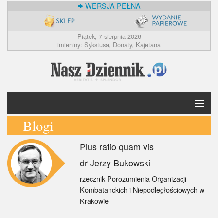
WERSJA PEŁNA
Piątek, 7 sierpnia 2026
imieniny: Sykstusa, Donaty, Kajetana
Blogi
Krótko
Plus ratio quam vis
Polska
dr Jerzy Bukowski
Świat
rzecznik Porozumienia Organizacji
Kombatanckich i Niepodległościowych w
Ekonomia
Krakowie