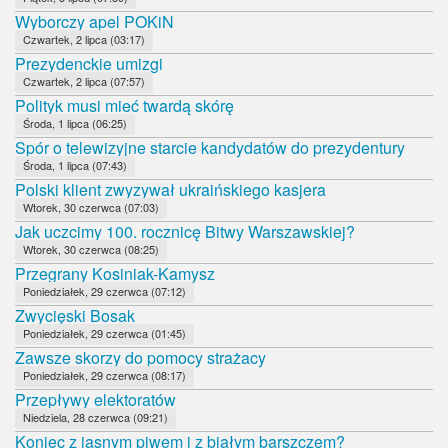
Wyborczy apel POKiN
Czwartek, 2 lipca (03:17)
Prezydenckie umizgi
Czwartek, 2 lipca (07:57)
Polityk musi mieć twardą skórę
Środa, 1 lipca (06:25)
Spór o telewizyjne starcie kandydatów do prezydentury
Środa, 1 lipca (07:43)
Polski klient zwyzywał ukraińskiego kasjera
Wtorek, 30 czerwca (07:03)
Jak uczcimy 100. rocznicę Bitwy Warszawskiej?
Wtorek, 30 czerwca (08:25)
Przegrany Kosiniak-Kamysz
Poniedziałek, 29 czerwca (07:12)
Zwycięski Bosak
Poniedziałek, 29 czerwca (01:45)
Zawsze skorzy do pomocy strażacy
Poniedziałek, 29 czerwca (08:17)
Przepływy elektoratów
Niedziela, 28 czerwca (09:21)
Koniec z jasnym piwem i z białym barszczem?