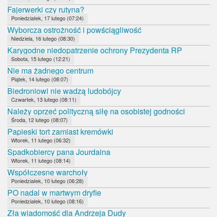
Fajerwerki czy rutyna?
Poniedziałek, 17 lutego (07:24)
Wyborcza ostrożność i powściągliwość
Niedziela, 16 lutego (08:30)
Karygodne niedopatrzenie ochrony Prezydenta RP
Sobota, 15 lutego (12:21)
Nie ma żadnego centrum
Piątek, 14 lutego (08:07)
Biedroniowi nie wadzą ludobójcy
Czwartek, 13 lutego (08:11)
Należy oprzeć polityczną siłę na osobistej godności
Środa, 12 lutego (08:07)
Papieski tort zamiast kremówki
Wtorek, 11 lutego (06:32)
Spadkobiercy pana Jourdaina
Wtorek, 11 lutego (08:14)
Współczesne warchoły
Poniedziałek, 10 lutego (06:28)
PO nadal w martwym dryfie
Poniedziałek, 10 lutego (08:16)
Zła wiadomość dla Andrzeja Dudy