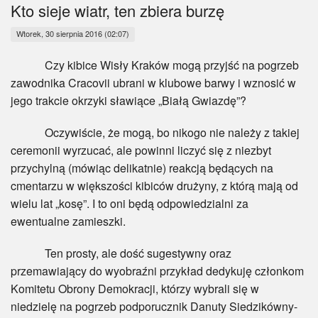
Myśl
Kto sieje wiatr, ten zbiera burzę
Wtorek, 30 sierpnia 2016 (02:07)
Wiara
Czy kibice Wisły Kraków mogą przyjść na pogrzeb
Sport
zawodnika Cracovii ubrani w klubowe barwy i wznosić w
jego trakcie okrzyki sławiące „Białą Gwiazdę”?
BlogAiD
Oczywiście, że mogą, bo nikogo nie należy z takiej
Zaproszenia
ceremonii wyrzucać, ale powinni liczyć się z niezbyt
przychylną (mówiąc delikatnie) reakcją będących na
cmentarzu w większości kibiców drużyny, z którą mają od
wielu lat „kosę”. I to oni będą odpowiedzialni za
ewentualne zamieszki.
Ten prosty, ale dość sugestywny oraz
przemawiający do wyobraźni przykład dedykuję członkom
Komitetu Obrony Demokracji, którzy wybrali się w
niedzielę na pogrzeb podporucznik Danuty Siedzikówny-