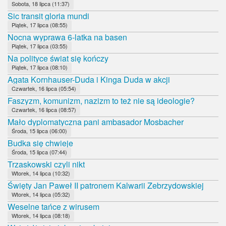
Sobota, 18 lipca (11:37)
Sic transit gloria mundi
Piątek, 17 lipca (08:55)
Nocna wyprawa 6-latka na basen
Piątek, 17 lipca (03:55)
Na polityce świat się kończy
Piątek, 17 lipca (08:10)
Agata Kornhauser-Duda i Kinga Duda w akcji
Czwartek, 16 lipca (05:54)
Faszyzm, komunizm, nazizm to też nie są ideologie?
Czwartek, 16 lipca (08:57)
Mało dyplomatyczna pani ambasador Mosbacher
Środa, 15 lipca (06:00)
Budka się chwieje
Środa, 15 lipca (07:44)
Trzaskowski czyli nikt
Wtorek, 14 lipca (10:32)
Święty Jan Paweł II patronem Kalwarii Zebrzydowskiej
Wtorek, 14 lipca (05:32)
Weselne tańce z wirusem
Wtorek, 14 lipca (08:18)