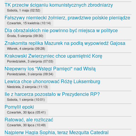
TK przeciw ściganiu komunistycznych zbrodniarzy
Sobota, 1 maja (02:52)
Fałszywy niemiecki żołnierz, prawdziwe polskie pieniądze
Czwartek, 15 kwietnia (10:14)
Dla obrażalskich nie powinno być miejsca w polityce
Środa, 5 sierpnia (09:30)
Znakomita replika Mazurek na podłą wypowiedź Gajosa
Wtorek, 4 sierpnia (09:28)
Krakowski Zwierzyniec chce upamiętnić Korę
Poniedziałek, 3 sierpnia (07:03)
Niepewny los "Wstęgi Pamięci" nad Wisłą
Poniedziałek, 3 sierpnia (09:34)
Lewica chce uhonorować Różę Luksemburg
Niedziela, 2 sierpnia (11:13)
Ile z harcerza pozostało w Prezydencie RP?
Sobota, 1 sierpnia (10:01)
Pomylił epoki
Czwartek, 30 lipca (05:41)
Ratować, ale rozliczać
Czwartek, 30 lipca (10:49)
Najpierw Hagia Sophia, teraz Mezquita Catedral