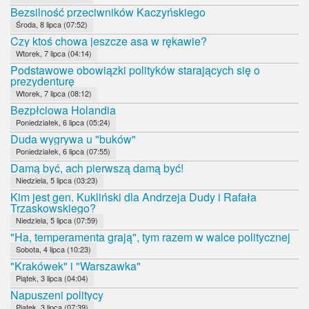
Bezsilność przeciwników Kaczyńskiego
Środa, 8 lipca (07:52)
Czy ktoś chowa jeszcze asa w rękawie?
Wtorek, 7 lipca (04:14)
Podstawowe obowiązki polityków starających się o
prezydenturę
Wtorek, 7 lipca (08:12)
Bezpłciowa Holandia
Poniedziałek, 6 lipca (05:24)
Duda wygrywa u "buków"
Poniedziałek, 6 lipca (07:55)
Damą być, ach pierwszą damą być!
Niedziela, 5 lipca (03:23)
Kim jest gen. Kukliński dla Andrzeja Dudy i Rafała
Trzaskowskiego?
Niedziela, 5 lipca (07:59)
"Ha, temperamenta grają", tym razem w walce politycznej
Sobota, 4 lipca (10:23)
"Krakówek" i "Warszawka"
Piątek, 3 lipca (04:04)
Napuszeni politycy
Piątek, 3 lipca (07:39)