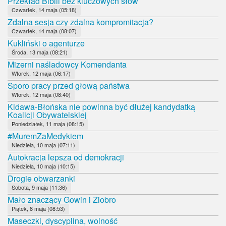
Przekład Biblii bez kluczowych słów
Czwartek, 14 maja (05:18)
Zdalna sesja czy zdalna kompromitacja?
Czwartek, 14 maja (08:07)
Kukliński o agenturze
Środa, 13 maja (08:21)
Mizerni naśladowcy Komendanta
Wtorek, 12 maja (06:17)
Sporo pracy przed głową państwa
Wtorek, 12 maja (08:40)
Kidawa-Błońska nie powinna być dłużej kandydatką
Koalicji Obywatelskiej
Poniedziałek, 11 maja (08:15)
#MuremZaMedykiem
Niedziela, 10 maja (07:11)
Autokracja lepsza od demokracji
Niedziela, 10 maja (10:15)
Drogie obwarzanki
Sobota, 9 maja (11:36)
Mało znaczący Gowin i Ziobro
Piątek, 8 maja (08:53)
Maseczki, dyscyplina, wolność