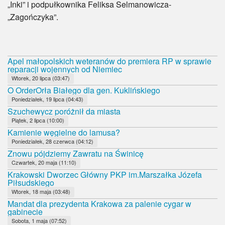
„Inki” i podpułkownika Feliksa Selmanowicza-
„Zagończyka”.
Apel małopolskich weteranów do premiera RP w sprawie
reparacji wojennych od Niemiec
Wtorek, 20 lipca (03:47)
O OrderOrła Białego dla gen. Kuklińskiego
Poniedziałek, 19 lipca (04:43)
Szuchewycz poróżnił da miasta
Piątek, 2 lipca (10:00)
Kamienie węgielne do lamusa?
Poniedziałek, 28 czerwca (04:12)
Znowu pójdziemy Zawratu na Świnicę
Czwartek, 20 maja (11:10)
Krakowski Dworzec Główny PKP im.Marszałka Józefa
Piłsudskiego
Wtorek, 18 maja (03:48)
Mandat dla prezydenta Krakowa za palenie cygar w
gabinecie
Sobota, 1 maja (07:52)