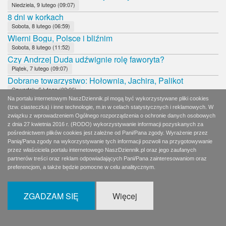
Niedziela, 9 lutego (09:07)
8 dni w korkach
Sobota, 8 lutego (06:59)
Wierni Bogu, Polsce i bliźnim
Sobota, 8 lutego (11:52)
Czy Andrzej Duda udźwignie rolę faworyta?
Piątek, 7 lutego (09:07)
Dobrane towarzystwo: Hołownia, Jachira, Palikot
Czwartek, 6 lutego (02:06)
Na portalu internetowym NaszDziennik.pl mogą być wykorzystywane pliki cookies
Pidżama, rogi i marihuana
(tzw. ciasteczka) i inne technologie, m.in w celach statystycznych i reklamowych. W
Czwartek, 6 lutego (08:12)
związku z wprowadzeniem Ogólnego rozporządzenia o ochronie danych osobowych
Hołownia w utartych koleinach
z dnia 27 kwietnia 2016 r. (RODO) wykorzystywanie informacji pozyskanych za
Środa, 5 lutego (08:12)
pośrednictwem plików cookies jest zależne od Pani/Pana zgody. Wyrażenie przez
Brawo!
Panią/Pana zgody na wykorzystywanie tych informacji pozwoli na przygotowywanie
przez właściciela portalu internetowego NaszDziennik.pl oraz jego zaufanych
Wtorek, 4 lutego (09:31)
partnerów treści oraz reklam odpowiadających Pani/Pana zainteresowaniom oraz
Paradoks Kidawy-Błońskiej
preferencjom, a także będzie pomocne w celu analitycznym.
Wtorek, 4 lutego (08:11)
SIeroty po PRL chcą Nobla dla Turskiego
ZGADZAM SIĘ
Więcej
Poniedziałek, 3 lutego (08:02)
Program nie jest ważny
Niedziela, 2 lutego (11:13)