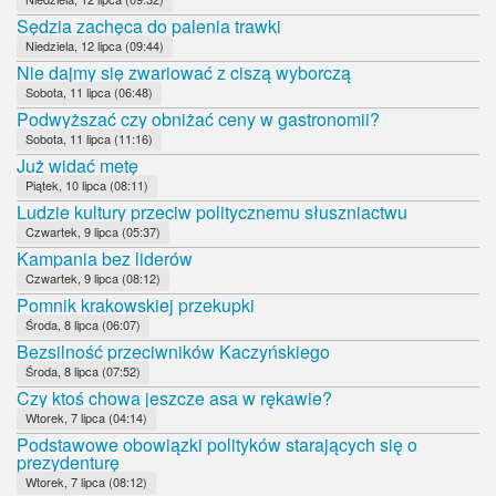
Sędzia zachęca do palenia trawki
Niedziela, 12 lipca (09:44)
Nie dajmy się zwariować z ciszą wyborczą
Sobota, 11 lipca (06:48)
Podwyższać czy obniżać ceny w gastronomii?
Sobota, 11 lipca (11:16)
Już widać metę
Piątek, 10 lipca (08:11)
Ludzie kultury przeciw politycznemu słuszniactwu
Czwartek, 9 lipca (05:37)
Kampania bez liderów
Czwartek, 9 lipca (08:12)
Pomnik krakowskiej przekupki
Środa, 8 lipca (06:07)
Bezsilność przeciwników Kaczyńskiego
Środa, 8 lipca (07:52)
Czy ktoś chowa jeszcze asa w rękawie?
Wtorek, 7 lipca (04:14)
Podstawowe obowiązki polityków starających się o
prezydenturę
Wtorek, 7 lipca (08:12)