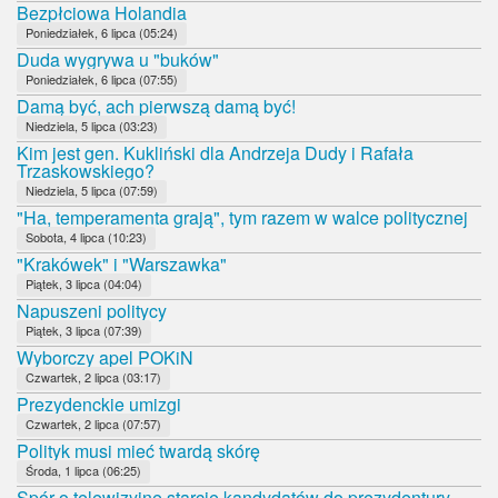
Bezpłciowa Holandia
Poniedziałek, 6 lipca (05:24)
Duda wygrywa u "buków"
Poniedziałek, 6 lipca (07:55)
Damą być, ach pierwszą damą być!
Niedziela, 5 lipca (03:23)
Kim jest gen. Kukliński dla Andrzeja Dudy i Rafała
Trzaskowskiego?
Niedziela, 5 lipca (07:59)
"Ha, temperamenta grają", tym razem w walce politycznej
Sobota, 4 lipca (10:23)
"Krakówek" i "Warszawka"
Piątek, 3 lipca (04:04)
Napuszeni politycy
Piątek, 3 lipca (07:39)
Wyborczy apel POKiN
Czwartek, 2 lipca (03:17)
Prezydenckie umizgi
Czwartek, 2 lipca (07:57)
Polityk musi mieć twardą skórę
Środa, 1 lipca (06:25)
Spór o telewizyjne starcie kandydatów do prezydentury