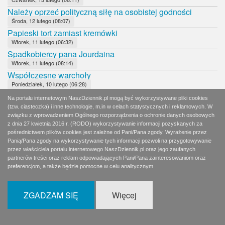
Należy oprzeć polityczną siłę na osobistej godności
Środa, 12 lutego (08:07)
Papieski tort zamiast kremówki
Wtorek, 11 lutego (06:32)
Spadkobiercy pana Jourdaina
Wtorek, 11 lutego (08:14)
Współczesne warchoły
Poniedziałek, 10 lutego (06:28)
PO nadal w martwym dryfie
Na portalu internetowym NaszDziennik.pl mogą być wykorzystywane pliki cookies
Poniedziałek, 10 lutego (08:16)
(tzw. ciasteczka) i inne technologie, m.in w celach statystycznych i reklamowych. W
Zła wiadomość dla Andrzeja Dudy
związku z wprowadzeniem Ogólnego rozporządzenia o ochronie danych osobowych
z dnia 27 kwietnia 2016 r. (RODO) wykorzystywanie informacji pozyskanych za
Niedziela, 9 lutego (09:07)
pośrednictwem plików cookies jest zależne od Pani/Pana zgody. Wyrażenie przez
8 dni w korkach
Panią/Pana zgody na wykorzystywanie tych informacji pozwoli na przygotowywanie
Sobota, 8 lutego (06:59)
przez właściciela portalu internetowego NaszDziennik.pl oraz jego zaufanych
Wierni Bogu, Polsce i bliźnim
partnerów treści oraz reklam odpowiadających Pani/Pana zainteresowaniom oraz
preferencjom, a także będzie pomocne w celu analitycznym.
Sobota, 8 lutego (11:52)
Czy Andrzej Duda udźwignie rolę faworyta?
Piątek, 7 lutego (09:07)
ZGADZAM SIĘ
Więcej
Dobrane towarzystwo: Hołownia, Jachira, Palikot
Czwartek, 6 lutego (02:06)
Pidżama, rogi i marihuana