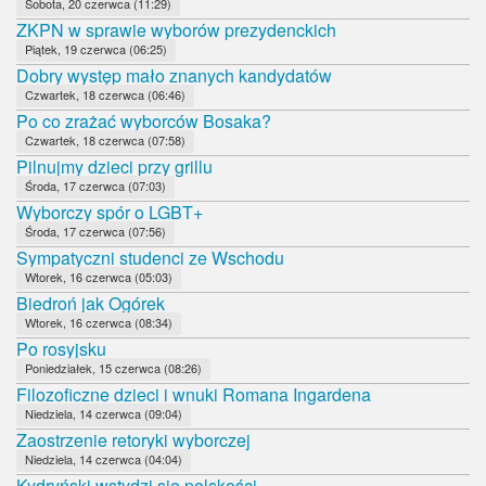
Sobota, 20 czerwca (11:29)
ZKPN w sprawie wyborów prezydenckich
Piątek, 19 czerwca (06:25)
Dobry występ mało znanych kandydatów
Czwartek, 18 czerwca (06:46)
Po co zrażać wyborców Bosaka?
Czwartek, 18 czerwca (07:58)
Pilnujmy dzieci przy grillu
Środa, 17 czerwca (07:03)
Wyborczy spór o LGBT+
Środa, 17 czerwca (07:56)
Sympatyczni studenci ze Wschodu
Wtorek, 16 czerwca (05:03)
Biedroń jak Ogórek
Wtorek, 16 czerwca (08:34)
Po rosyjsku
Poniedziałek, 15 czerwca (08:26)
Filozoficzne dzieci i wnuki Romana Ingardena
Niedziela, 14 czerwca (09:04)
Zaostrzenie retoryki wyborczej
Niedziela, 14 czerwca (04:04)
Kydryński wstydzi się polskości