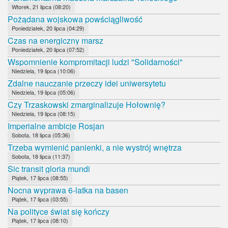
Wtorek, 21 lipca (08:20)
Pożądana wojskowa powściągliwość
Poniedziałek, 20 lipca (04:29)
Czas na energiczny marsz
Poniedziałek, 20 lipca (07:52)
Wspomnienie kompromitacji ludzi "Solidarności"
Niedziela, 19 lipca (10:06)
Zdalne nauczanie przeczy idei uniwersytetu
Niedziela, 19 lipca (05:06)
Czy Trzaskowski zmarginalizuje Hołownię?
Niedziela, 19 lipca (08:15)
Imperialne ambicje Rosjan
Sobota, 18 lipca (05:36)
Trzeba wymienić panienki, a nie wystrój wnętrza
Sobota, 18 lipca (11:37)
Sic transit gloria mundi
Piątek, 17 lipca (08:55)
Nocna wyprawa 6-latka na basen
Piątek, 17 lipca (03:55)
Na polityce świat się kończy
Piątek, 17 lipca (08:10)