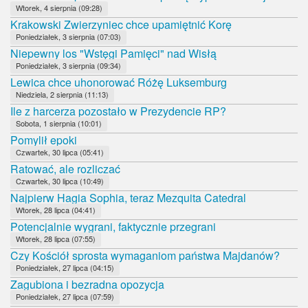
Wtorek, 4 sierpnia (09:28)
Krakowski Zwierzyniec chce upamiętnić Korę
Poniedziałek, 3 sierpnia (07:03)
Niepewny los "Wstęgi Pamięci" nad Wisłą
Poniedziałek, 3 sierpnia (09:34)
Lewica chce uhonorować Różę Luksemburg
Niedziela, 2 sierpnia (11:13)
Ile z harcerza pozostało w Prezydencie RP?
Sobota, 1 sierpnia (10:01)
Pomylił epoki
Czwartek, 30 lipca (05:41)
Ratować, ale rozliczać
Czwartek, 30 lipca (10:49)
Najpierw Hagia Sophia, teraz Mezquita Catedral
Wtorek, 28 lipca (04:41)
Potencjalnie wygrani, faktycznie przegrani
Wtorek, 28 lipca (07:55)
Czy Kościół sprosta wymaganiom państwa Majdanów?
Poniedziałek, 27 lipca (04:15)
Zagubiona i bezradna opozycja
Poniedziałek, 27 lipca (07:59)