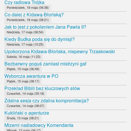
Czy radiowa Trójka
Poniedziałek, 18 maja (06:38)
Co dalej z Kidawą-Błońską?
Poniedziałek, 18 maja (08:21)
Jak to jest z pokoleniem Jana Pawła II?
Niedziela, 17 maja (06:54)
Kiedy Budka poda się do dymisji?
Niedziela, 17 maja (10:25)
Upokorzona Kidawa-Błońska, niepewny Trzaskowski
Sobota, 16 maja (11:23)
Bezbarwny goguś zamiast mistrzyni gaf
Piątek, 15 maja (06:49)
Wyborcza awantura w PO
Piątek, 15 maja (08:17)
Przekład Biblii bez kluczowych słów
Czwartek, 14 maja (05:18)
Zdalna sesja czy zdalna kompromitacja?
Czwartek, 14 maja (08:07)
Kukliński o agenturze
Środa, 13 maja (08:21)
Mizerni naśladowcy Komendanta
Wtorek, 12 maja (06:17)