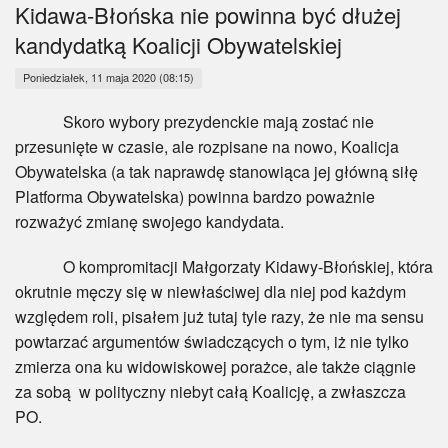
Myśl
Kidawa-Błońska nie powinna być dłużej
kandydatką Koalicji Obywatelskiej
Wiara
Poniedziałek, 11 maja 2020 (08:15)
Sport
Skoro wybory prezydenckie mają zostać nie
przesunięte w czasie, ale rozpisane na nowo, Koalicja
BlogAiD
Obywatelska (a tak naprawdę stanowiąca jej główną siłę
Platforma Obywatelska) powinna bardzo poważnie
Zaproszenia
rozważyć zmianę swojego kandydata.
O kompromitacji Małgorzaty Kidawy-Błońskiej, która
okrutnie męczy się w niewłaściwej dla niej pod każdym
względem roli, pisałem już tutaj tyle razy, że nie ma sensu
powtarzać argumentów świadczących o tym, iż nie tylko
zmierza ona ku widowiskowej porażce, ale także ciągnie
za sobą w polityczny niebyt całą Koalicję, a zwłaszcza
PO.