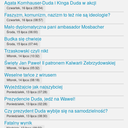
Agata Kornhauser-Duda i Kinga Duda w akcji
Czwartek, 16 lipca (05:54)
Faszyzm, komunizm, nazizm to też nie są ideologie?
Czwartek, 16 lipca (08:57)
Mało dyplomatyczna pani ambasador Mosbacher
Środa, 15 lipca (06:00)
Budka się chwieje
Środa, 15 lipca (07:44)
Trzaskowski czyli nikt
Wtorek, 14 lipca (10:32)
Święty Jan Paweł II patronem Kalwarii Zebrzydowskiej
Wtorek, 14 lipca (05:32)
Weselne tańce z wirusem
Wtorek, 14 lipca (08:18)
Wyjeżdżajcie jak najszybciej
Poniedziałek, 13 lipca (07:28)
Prezydencie Duda, jedź na Wawel!
Poniedziałek, 13 lipca (02:28)
Czy prezydent Duda wybije się na samodzielność?
Poniedziałek, 13 lipca (08:30)
Fatalny wynik
Niedziela, 12 lipca (09:32)