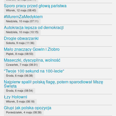
Sporo pracy przed głową państwa
Wtorek, 12 maja (08:40)
#MuremZaMedykiem
Niedziela, 10 maja (07:11)
Autokracja lepsza od demokracji
Niedziela, 10 maja (10:15)
Drogie obwarzanki
Sobota, 9 maja (11:36)
Mało znaczący Gowin i Ziobro
Piątek, 8 maja (08:53)
Maseczki, dyscyplina, wolność
Czwartek, 7 maja (08:31)
"Twoje 100 sekund na 100-lecie"
Środa, 6 maja (06:38)
Najpierw spalił polską flagę, potem sparodiował Mszę
Świętą
Środa, 6 maja (08:54)
Łzy Hołowni
Wtorek, 5 maja (08:18)
Głupi jak polska opozycja
Poniedziałek, 4 maja (08:38)