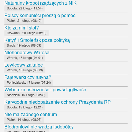
Naturalny kłopot rządzących z NIK
Sobota, 22 lutego (11:54)
Polscy komuniści proszą o pomoc
Piątek, 21 lutego (08:10)
Kto za nimi stoi?
Czwartek, 20 lutego (08:19)
Katyń i Smoleńsk poza polityką
Środa, 19 lutego (08:09)
Niehonorowy Wałęsa
Wtorek, 18 lutego (04:01)
Lewicowy zakalec
Wtorek, 18 lutego (08:13)
Fajerwerki czy rutyna?
Poniedziałek, 17 lutego (07:24)
Wyborcza ostrożność i powściągliwość
Niedziela, 16 lutego (08:30)
Karygodne niedopatrzenie ochrony Prezydenta RP
Sobota, 15 lutego (12:21)
Nie ma żadnego centrum
Piątek, 14 lutego (08:07)
Biedroniowi nie wadzą ludobójcy
Czwartek, 13 lutego (08:11)