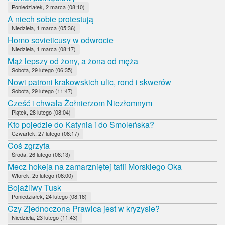
Poniedziałek, 2 marca (08:10)
A niech sobie protestują
Niedziela, 1 marca (05:36)
Homo sovieticusy w odwrocie
Niedziela, 1 marca (08:17)
Mąż lepszy od żony, a żona od męża
Sobota, 29 lutego (06:35)
Nowi patroni krakowskich ulic, rond i skwerów
Sobota, 29 lutego (11:47)
Cześć i chwała Żołnierzom Niezłomnym
Piątek, 28 lutego (08:04)
Kto pojedzie do Katynia i do Smoleńska?
Czwartek, 27 lutego (08:17)
Coś zgrzyta
Środa, 26 lutego (08:13)
Mecz hokeja na zamarzniętej tafli Morskiego Oka
Wtorek, 25 lutego (08:00)
Bojaźliwy Tusk
Poniedziałek, 24 lutego (08:18)
Czy Zjednoczona Prawica jest w kryzysie?
Niedziela, 23 lutego (11:43)