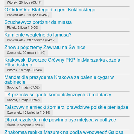
Wtorek, 20 lipca (03:47)
O OrderOrła Białego dla gen. Kuklińskiego
Poniedziałek, 19 lipca (04:43)
Szuchewycz poróżnił da miasta
Piątek, 2 lipca (10:00)
Kamienie węgielne do lamusa?
Poniedziałek, 28 czerwca (04:12)
Znowu pójdziemy Zawratu na Świnicę
Czwartek, 20 maja (11:10)
Krakowski Dworzec Główny PKP im.Marszałka Józefa
Piłsudskiego
Wtorek, 18 maja (03:48)
Mandat dla prezydenta Krakowa za palenie cygar w
gabinecie
Sobota, 1 maja (07:52)
TK przeciw ściganiu komunistycznych zbrodniarzy
Sobota, 1 maja (02:52)
Fałszywy niemiecki żołnierz, prawdziwe polskie pieniądze
Czwartek, 15 kwietnia (10:14)
Dla obrażalskich nie powinno być miejsca w polityce
Środa, 5 sierpnia (09:30)
Znakomita replika Mazurek na podłą wypowiedź Gajosa