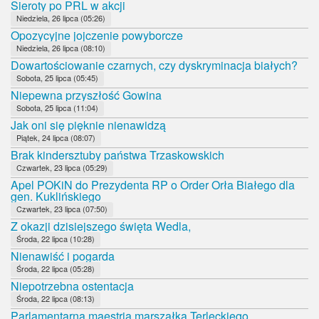
Sieroty po PRL w akcji
Niedziela, 26 lipca (05:26)
Opozycyjne jojczenie powyborcze
Niedziela, 26 lipca (08:10)
Dowartościowanie czarnych, czy dyskryminacja białych?
Sobota, 25 lipca (05:45)
Niepewna przyszłość Gowina
Sobota, 25 lipca (11:04)
Jak oni się pięknie nienawidzą
Piątek, 24 lipca (08:07)
Brak kindersztuby państwa Trzaskowskich
Czwartek, 23 lipca (05:29)
Apel POKiN do Prezydenta RP o Order Orła Białego dla
gen. Kuklińskiego
Czwartek, 23 lipca (07:50)
Z okazji dzisiejszego święta Wedla,
Środa, 22 lipca (10:28)
Nienawiść i pogarda
Środa, 22 lipca (05:28)
Niepotrzebna ostentacja
Środa, 22 lipca (08:13)
Parlamentarna maestria marszałka Terleckiego