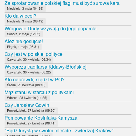
Za sprofanowanie polskiej flagi musi być surowa kara
Niedziela, 3 maja (04:39)
Kto da więcej?
Niedziela, 3 maja (08:49)
Wrogowie Dudy wzywają do jego poparcia
Sobota, 2 maja (12:02)
Ależ nie gosujcie!
Piątek, 1 maja (08:31)
Czy jest w polskiej polityce
Czwartek, 30 kwietnia (06:34)
Wyborcza tragifarsa Kidawy-Błońskiej
Czwartek, 30 kwietnia (08:22)
Kto naprawdę rządzi w PO?
Środa, 29 kwietnia (08:16)
Mąż stanu w starciu z politykami
Wtorek, 28 kwietnia (11:55)
Czy Jarosław Gowin
Poniedziałek, 27 kwietnia (09:30)
Pompowanie Kosiniaka-Kamysza
Poniedziałek, 27 kwietnia (08:41)
"Bądź turystą w swoim mieście - zwiedzaj Kraków"
Niedziela, 26 kwietnia (06:21)