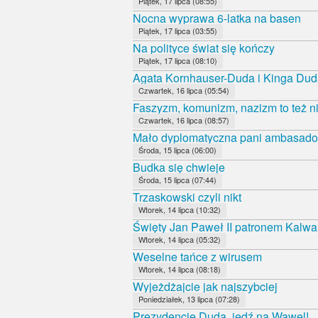
Piątek, 17 lipca (08:55)
Nocna wyprawa 6-latka na basen
Piątek, 17 lipca (03:55)
Na polityce świat się kończy
Piątek, 17 lipca (08:10)
Agata Kornhauser-Duda i Kinga Duda
Czwartek, 16 lipca (05:54)
Faszyzm, komunizm, nazizm to też ni
Czwartek, 16 lipca (08:57)
Mało dyplomatyczna pani ambasado
Środa, 15 lipca (06:00)
Budka się chwieje
Środa, 15 lipca (07:44)
Trzaskowski czyli nikt
Wtorek, 14 lipca (10:32)
Święty Jan Paweł II patronem Kalwa
Wtorek, 14 lipca (05:32)
Weselne tańce z wirusem
Wtorek, 14 lipca (08:18)
Wyjeżdżajcie jak najszybciej
Poniedziałek, 13 lipca (07:28)
Prezydencie Duda, jedź na Wawel!