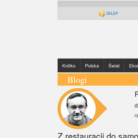
Krótko
Polska
Świat
Eko
Blogi
P
d
r
Z restauracji do sam