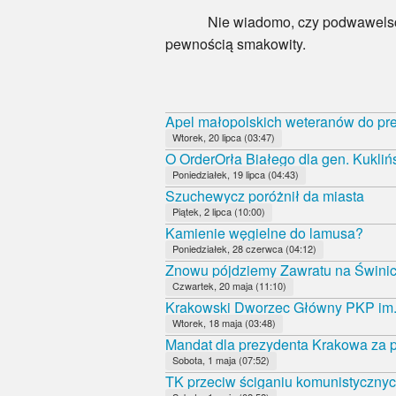
Nie wiadomo, czy podwawelscy
pewnością smakowity.
Apel małopolskich weteranów do pr
Wtorek, 20 lipca (03:47)
O OrderOrła Białego dla gen. Kukliń
Poniedziałek, 19 lipca (04:43)
Szuchewycz poróżnił da miasta
Piątek, 2 lipca (10:00)
Kamienie węgielne do lamusa?
Poniedziałek, 28 czerwca (04:12)
Znowu pójdziemy Zawratu na Świni
Czwartek, 20 maja (11:10)
Krakowski Dworzec Główny PKP im.
Wtorek, 18 maja (03:48)
Mandat dla prezydenta Krakowa za p
Sobota, 1 maja (07:52)
TK przeciw ściganiu komunistycznyc