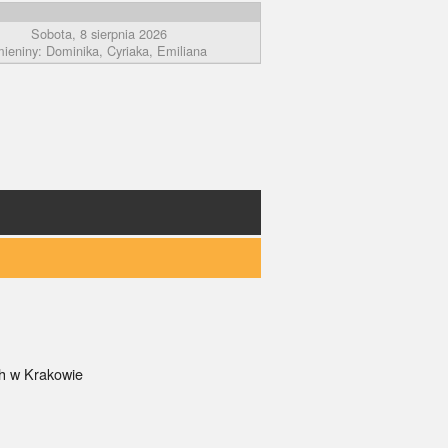
Sobota, 8 sierpnia 2026
mieniny: Dominika, Cyriaka, Emiliana
ch w Krakowie