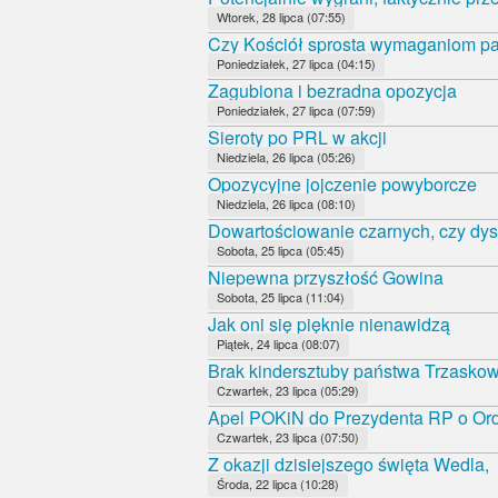
Wtorek, 28 lipca (07:55)
Czy Kościół sprosta wymaganiom 
Poniedziałek, 27 lipca (04:15)
Zagubiona i bezradna opozycja
Poniedziałek, 27 lipca (07:59)
Sieroty po PRL w akcji
Niedziela, 26 lipca (05:26)
Opozycyjne jojczenie powyborcze
Niedziela, 26 lipca (08:10)
Dowartościowanie czarnych, czy dys
Sobota, 25 lipca (05:45)
Niepewna przyszłość Gowina
Sobota, 25 lipca (11:04)
Jak oni się pięknie nienawidzą
Piątek, 24 lipca (08:07)
Brak kindersztuby państwa Trzasko
Czwartek, 23 lipca (05:29)
Apel POKiN do Prezydenta RP o Orde
Czwartek, 23 lipca (07:50)
Z okazji dzisiejszego święta Wedla,
Środa, 22 lipca (10:28)