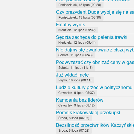
Poniedziałek, 13 lipca (02:28)
Czy prezydent Duda wybije się na 
Poniedziałek, 13 lipca (08:30)
Fatalny wynik
Niedziela, 12 lipca (09:32)
Sędzia zachęca do palenia trawki
Niedziela, 12 lipca (09:44)
Nie dajmy się zwariować z ciszą wy
Sobota, 11 lipca (06:48)
Podwyższać czy obniżać ceny w gas
Sobota, 11 lipca (11:16)
Już widać metę
Piątek, 10 lipca (08:11)
Ludzie kultury przeciw politycznemu
Czwartek, 9 lipca (05:37)
Kampania bez liderów
Czwartek, 9 lipca (08:12)
Pomnik krakowskiej przekupki
Środa, 8 lipca (06:07)
Bezsilność przeciwników Kaczyński
Środa, 8 lipca (07:52)