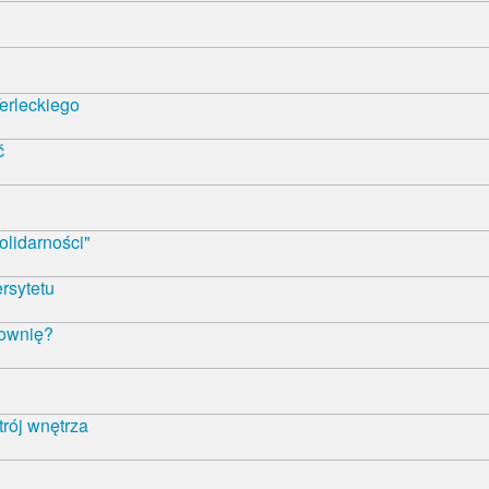
erleckiego
ć
olidarności"
rsytetu
łownię?
trój wnętrza