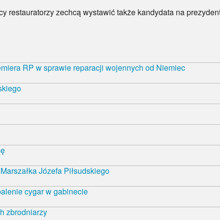
 restauratorzy zechcą wystawić także kandydata na prezydenta 
emiera RP w sprawie reparacji wojennych od Niemiec
skiego
cę
Marszałka Józefa Piłsudskiego
alenie cygar w gabinecie
h zbrodniarzy