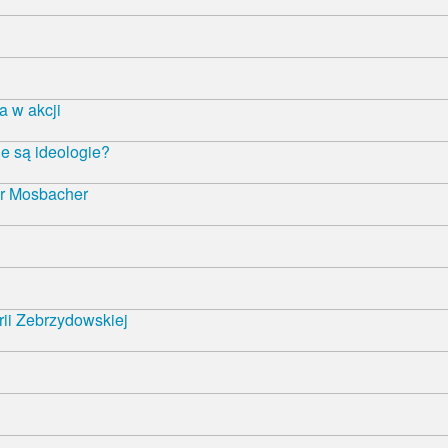
 w akcji
e są ideologie?
r Mosbacher
rii Zebrzydowskiej