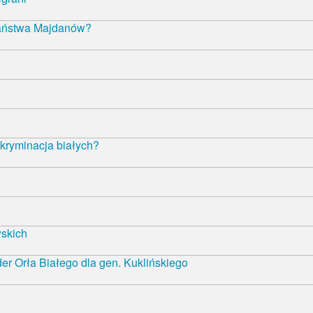
państwa Majdanów?
kryminacja białych?
wskich
r Orła Białego dla gen. Kuklińskiego