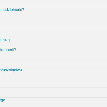
samodzielność?
borczą
tronomii?
 słuszniactwu
ego