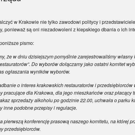
 w Krakowie nie tylko zawodowi politycy i przedstawiciele
zy, ponieważ są oni niezadowoleni z kiepskiego dbania o ich in
niższe pismo:
, że w dniu dzisiejszym pomyślnie zarejestrowaliśmy własny 
tauratorów”. Do wyborów dołączamy jako ostatni komitet wybo
as ogłaszania wyników wyborów.
nie o interes krakowskich restauratorów i przedsiębiorców w
by pracujące dla Krakowa, dla jego mieszkańców oraz płacący t
akaz sprzedaży alkoholu po godzinie 22.00, uchwała o parku k
 inne podobne przepisy i regulacje.
wszą konferencję prasową naszego komitetu, na której prz
ny przedsiębiorców.