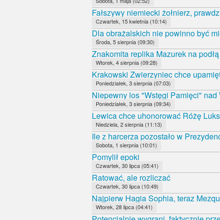
Sobota, 1 maja (02:52)
Fałszywy niemiecki żołnierz, prawdz
Czwartek, 15 kwietnia (10:14)
Dla obrażalskich nie powinno być mi
Środa, 5 sierpnia (09:30)
Znakomita replika Mazurek na podł
Wtorek, 4 sierpnia (09:28)
Krakowski Zwierzyniec chce upamięt
Poniedziałek, 3 sierpnia (07:03)
Niepewny los "Wstęgi Pamięci" nad
Poniedziałek, 3 sierpnia (09:34)
Lewica chce uhonorować Różę Luk
Niedziela, 2 sierpnia (11:13)
Ile z harcerza pozostało w Prezyde
Sobota, 1 sierpnia (10:01)
Pomylił epoki
Czwartek, 30 lipca (05:41)
Ratować, ale rozliczać
Czwartek, 30 lipca (10:49)
Najpierw Hagia Sophia, teraz Mezqui
Wtorek, 28 lipca (04:41)
Potencjalnie wygrani, faktycznie prz