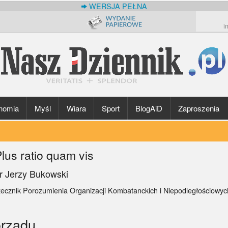
WERSJA PEŁNA
i
nomia
Myśl
Wiara
Sport
BlogAiD
Zaproszenia
lus ratio quam vis
r Jerzy Bukowski
zecznik Porozumienia Organizacji Kombatanckich i Niepodległościowy
orządu