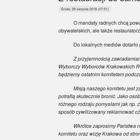
Środa, 29 sierpnia 2018 (07:51)
O mandaty radnych chcą powalczyć
obywatelskich, ale także restaurator
Do lokalnych mediów dotarło po
Z przyjemnością zawiadamiamy
Wyborczy Wyborców Krakowskich Res
będziemy ostatnim komitetem podcz
Misją naszego komitetu jest zadba
potrafią skutecznie bronić. Jako oso
różnego rodzaju pomysłami jak np. z
sposób cywilizowany reklamować czy
Wkrótce zaprosimy Państwa na pier
komitetu oraz wizję Krakowa od stro