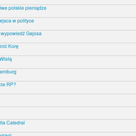
iwe polskie pieniądze
ejsca w polityce
ą wypowiedź Gajosa
nić Korę
 Wisłą
semburg
ncie RP?
ta Catedral
egrani