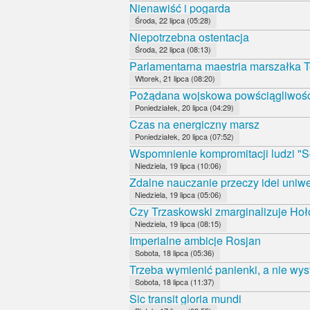
Nienawiść i pogarda
Środa, 22 lipca (05:28)
Niepotrzebna ostentacja
Środa, 22 lipca (08:13)
Parlamentarna maestria marszałka T
Wtorek, 21 lipca (08:20)
Pożądana wojskowa powściągliwoś
Poniedziałek, 20 lipca (04:29)
Czas na energiczny marsz
Poniedziałek, 20 lipca (07:52)
Wspomnienie kompromitacji ludzi "S
Niedziela, 19 lipca (10:06)
Zdalne nauczanie przeczy idei uniwe
Niedziela, 19 lipca (05:06)
Czy Trzaskowski zmarginalizuje Ho
Niedziela, 19 lipca (08:15)
Imperialne ambicje Rosjan
Sobota, 18 lipca (05:36)
Trzeba wymienić panienki, a nie wys
Sobota, 18 lipca (11:37)
Sic transit gloria mundi