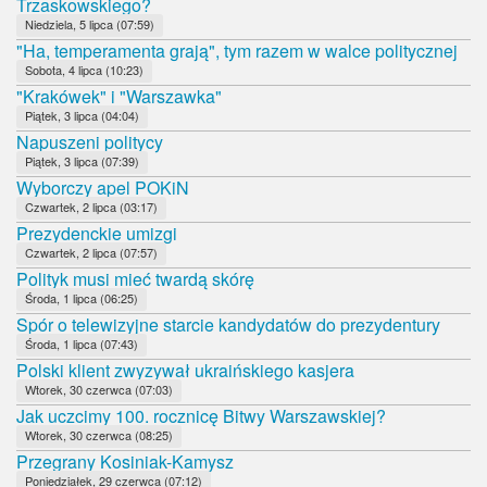
Trzaskowskiego?
Niedziela, 5 lipca (07:59)
"Ha, temperamenta grają", tym razem w walce politycznej
Sobota, 4 lipca (10:23)
"Krakówek" i "Warszawka"
Piątek, 3 lipca (04:04)
Napuszeni politycy
Piątek, 3 lipca (07:39)
Wyborczy apel POKiN
Czwartek, 2 lipca (03:17)
Prezydenckie umizgi
Czwartek, 2 lipca (07:57)
Polityk musi mieć twardą skórę
Środa, 1 lipca (06:25)
Spór o telewizyjne starcie kandydatów do prezydentury
Środa, 1 lipca (07:43)
Polski klient zwyzywał ukraińskiego kasjera
Wtorek, 30 czerwca (07:03)
Jak uczcimy 100. rocznicę Bitwy Warszawskiej?
Wtorek, 30 czerwca (08:25)
Przegrany Kosiniak-Kamysz
Poniedziałek, 29 czerwca (07:12)