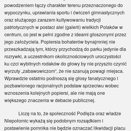
powodzeniem łączy charakter terenu przeznaczonego do
wypoczynku, uprawiania sportu i ćwiczeń gimnastycznych
oraz służącego zarazem kultywowaniu tradycji
patriotycznych w postaci alei (galerii) wielkich Polaków w
centrum, co jest w pełni zgodne z ideami głoszonymi przez
jego założyciela. Popiersia bohaterów bynajmniej nie
przeszkadzają tym, którzy przychodzą do parku jedynie dla
rozrywki, a uczestnikom okolicznościowych uroczystości
ku czci wybitnych rodaków do głowy by nie przyszło czynić
wyrzuty „zabawowiczom”, że nie szanują powagi miejsca.
Wprawdzie ostatnio podnoszą się głosy fanatycznego i
pozbawionego racjonalnych podstaw sprzeciwu wobec
wznoszenia kolejnych popiersi, ale nie mają one
większego znaczenia w debacie publicznej.
Liczę na to, że społeczność Podłęża oraz władze
Niepołomic wykażą się podobnym rozsądkiem i
postawienie pomnika nie będzie oznaczać likwidacji placu