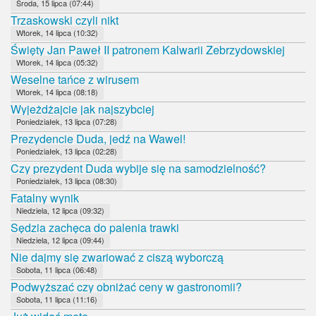
Środa, 15 lipca (07:44)
Trzaskowski czyli nikt
Wtorek, 14 lipca (10:32)
Święty Jan Paweł II patronem Kalwarii Zebrzydowskiej
Wtorek, 14 lipca (05:32)
Weselne tańce z wirusem
Wtorek, 14 lipca (08:18)
Wyjeżdżajcie jak najszybciej
Poniedziałek, 13 lipca (07:28)
Prezydencie Duda, jedź na Wawel!
Poniedziałek, 13 lipca (02:28)
Czy prezydent Duda wybije się na samodzielność?
Poniedziałek, 13 lipca (08:30)
Fatalny wynik
Niedziela, 12 lipca (09:32)
Sędzia zachęca do palenia trawki
Niedziela, 12 lipca (09:44)
Nie dajmy się zwariować z ciszą wyborczą
Sobota, 11 lipca (06:48)
Podwyższać czy obniżać ceny w gastronomii?
Sobota, 11 lipca (11:16)