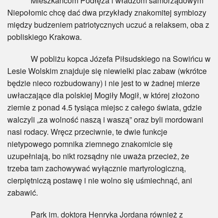
Mieszkańcom Podłęża i władzom samorządowym
Niepołomic chcę dać dwa przykłady znakomitej symbiozy
między budzeniem patriotycznych uczuć a relaksem, oba z
pobliskiego Krakowa.
W pobliżu kopca Józefa Piłsudskiego na Sowińcu w
Lesie Wolskim znajduje się niewielki plac zabaw (wkrótce
będzie nieco rozbudowany) i nie jest to w żadnej mierze
uwłaczające dla polskiej Mogiły Mogił, w której złożono
ziemie z ponad 4.5 tysiąca miejsc z całego świata, gdzie
walczyli „za wolność naszą i waszą” oraz byli mordowani
nasi rodacy. Wręcz przeciwnie, te dwie funkcje
nietypowego pomnika ziemnego znakomicie się
uzupełniają, bo nikt rozsądny nie uważa przecież, że
trzeba tam zachowywać wyłącznie martyrologiczną,
cierpiętniczą postawę i nie wolno się uśmiechnąć, ani
zabawić.
Park im. doktora Henryka Jordana również z