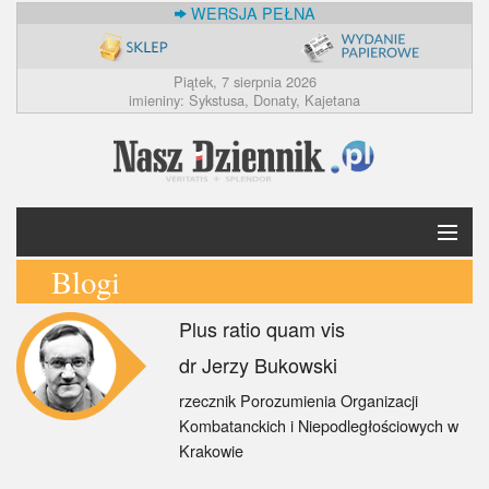
WERSJA PEŁNA
Piątek, 7 sierpnia 2026
imieniny: Sykstusa, Donaty, Kajetana
Blogi
Krótko
Plus ratio quam vis
Polska
dr Jerzy Bukowski
Świat
rzecznik Porozumienia Organizacji
Kombatanckich i Niepodległościowych w
Ekonomia
Krakowie