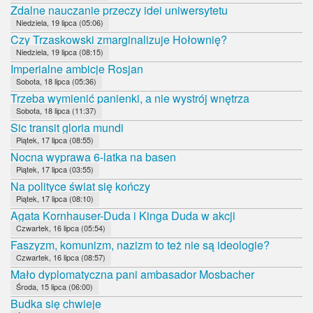
Zdalne nauczanie przeczy idei uniwersytetu
Niedziela, 19 lipca (05:06)
Czy Trzaskowski zmarginalizuje Hołownię?
Niedziela, 19 lipca (08:15)
Imperialne ambicje Rosjan
Sobota, 18 lipca (05:36)
Trzeba wymienić panienki, a nie wystrój wnętrza
Sobota, 18 lipca (11:37)
Sic transit gloria mundi
Piątek, 17 lipca (08:55)
Nocna wyprawa 6-latka na basen
Piątek, 17 lipca (03:55)
Na polityce świat się kończy
Piątek, 17 lipca (08:10)
Agata Kornhauser-Duda i Kinga Duda w akcji
Czwartek, 16 lipca (05:54)
Faszyzm, komunizm, nazizm to też nie są ideologie?
Czwartek, 16 lipca (08:57)
Mało dyplomatyczna pani ambasador Mosbacher
Środa, 15 lipca (06:00)
Budka się chwieje