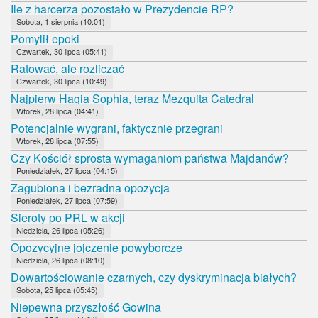
Ile z harcerza pozostało w Prezydencie RP?
Sobota, 1 sierpnia (10:01)
Pomylił epoki
Czwartek, 30 lipca (05:41)
Ratować, ale rozliczać
Czwartek, 30 lipca (10:49)
Najpierw Hagia Sophia, teraz Mezquita Catedral
Wtorek, 28 lipca (04:41)
Potencjalnie wygrani, faktycznie przegrani
Wtorek, 28 lipca (07:55)
Czy Kościół sprosta wymaganiom państwa Majdanów?
Poniedziałek, 27 lipca (04:15)
Zagubiona i bezradna opozycja
Poniedziałek, 27 lipca (07:59)
Sieroty po PRL w akcji
Niedziela, 26 lipca (05:26)
Opozycyjne jojczenie powyborcze
Niedziela, 26 lipca (08:10)
Dowartościowanie czarnych, czy dyskryminacja białych?
Sobota, 25 lipca (05:45)
Niepewna przyszłość Gowina