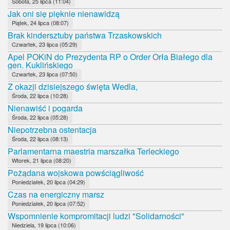
Sobota, 25 lipca (11:04)
Jak oni się pięknie nienawidzą
Piątek, 24 lipca (08:07)
Brak kindersztuby państwa Trzaskowskich
Czwartek, 23 lipca (05:29)
Apel POKiN do Prezydenta RP o Order Orła Białego dla
gen. Kuklińskiego
Czwartek, 23 lipca (07:50)
Z okazji dzisiejszego święta Wedla,
Środa, 22 lipca (10:28)
Nienawiść i pogarda
Środa, 22 lipca (05:28)
Niepotrzebna ostentacja
Środa, 22 lipca (08:13)
Parlamentarna maestria marszałka Terleckiego
Wtorek, 21 lipca (08:20)
Pożądana wojskowa powściągliwość
Poniedziałek, 20 lipca (04:29)
Czas na energiczny marsz
Poniedziałek, 20 lipca (07:52)
Wspomnienie kompromitacji ludzi "Solidarności"
Niedziela, 19 lipca (10:06)