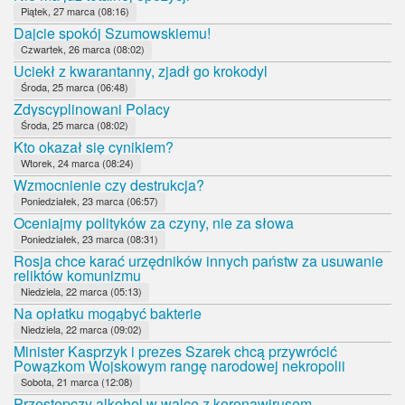
Piątek, 27 marca (08:16)
Dajcie spokój Szumowskiemu!
Czwartek, 26 marca (08:02)
Uciekł z kwarantanny, zjadł go krokodyl
Środa, 25 marca (06:48)
Zdyscyplinowani Polacy
Środa, 25 marca (08:02)
Kto okazał się cynikiem?
Wtorek, 24 marca (08:24)
Wzmocnienie czy destrukcja?
Poniedziałek, 23 marca (06:57)
Oceniajmy polityków za czyny, nie za słowa
Poniedziałek, 23 marca (08:31)
Rosja chce karać urzędników innych państw za usuwanie
reliktów komunizmu
Niedziela, 22 marca (05:13)
Na opłatku mogąbyć bakterie
Niedziela, 22 marca (09:02)
Minister Kasprzyk i prezes Szarek chcą przywrócić
Powązkom Wojskowym rangę narodowej nekropolii
Sobota, 21 marca (12:08)
Przestępczy alkohol w walce z koronawirusem