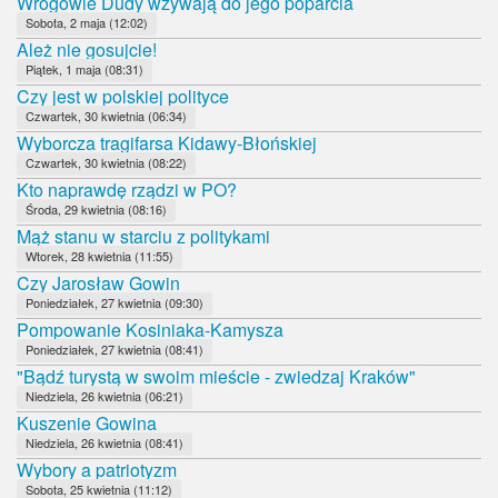
Wrogowie Dudy wzywają do jego poparcia
Sobota, 2 maja (12:02)
Ależ nie gosujcie!
Piątek, 1 maja (08:31)
Czy jest w polskiej polityce
Czwartek, 30 kwietnia (06:34)
Wyborcza tragifarsa Kidawy-Błońskiej
Czwartek, 30 kwietnia (08:22)
Kto naprawdę rządzi w PO?
Środa, 29 kwietnia (08:16)
Mąż stanu w starciu z politykami
Wtorek, 28 kwietnia (11:55)
Czy Jarosław Gowin
Poniedziałek, 27 kwietnia (09:30)
Pompowanie Kosiniaka-Kamysza
Poniedziałek, 27 kwietnia (08:41)
"Bądź turystą w swoim mieście - zwiedzaj Kraków"
Niedziela, 26 kwietnia (06:21)
Kuszenie Gowina
Niedziela, 26 kwietnia (08:41)
Wybory a patriotyzm
Sobota, 25 kwietnia (11:12)