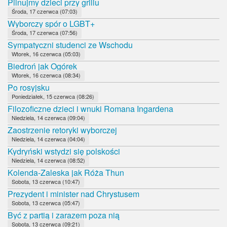
Pilnujmy dzieci przy grillu
Środa, 17 czerwca (07:03)
Wyborczy spór o LGBT+
Środa, 17 czerwca (07:56)
Sympatyczni studenci ze Wschodu
Wtorek, 16 czerwca (05:03)
Biedroń jak Ogórek
Wtorek, 16 czerwca (08:34)
Po rosyjsku
Poniedziałek, 15 czerwca (08:26)
Filozoficzne dzieci i wnuki Romana Ingardena
Niedziela, 14 czerwca (09:04)
Zaostrzenie retoryki wyborczej
Niedziela, 14 czerwca (04:04)
Kydryński wstydzi się polskości
Niedziela, 14 czerwca (08:52)
Kolenda-Zaleska jak Róża Thun
Sobota, 13 czerwca (10:47)
Prezydent i minister nad Chrystusem
Sobota, 13 czerwca (05:47)
Być z partią i zarazem poza nią
Sobota, 13 czerwca (09:21)