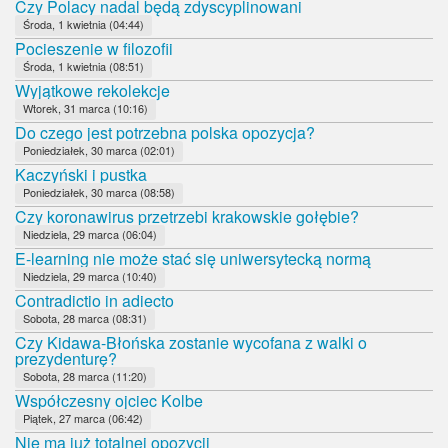
Czy Polacy nadal będą zdyscyplinowani
Środa, 1 kwietnia (04:44)
Pocieszenie w filozofii
Środa, 1 kwietnia (08:51)
Wyjątkowe rekolekcje
Wtorek, 31 marca (10:16)
Do czego jest potrzebna polska opozycja?
Poniedziałek, 30 marca (02:01)
Kaczyński i pustka
Poniedziałek, 30 marca (08:58)
Czy koronawirus przetrzebi krakowskie gołębie?
Niedziela, 29 marca (06:04)
E-learning nie może stać się uniwersytecką normą
Niedziela, 29 marca (10:40)
Contradictio in adiecto
Sobota, 28 marca (08:31)
Czy Kidawa-Błońska zostanie wycofana z walki o
prezydenturę?
Sobota, 28 marca (11:20)
Współczesny ojciec Kolbe
Piątek, 27 marca (06:42)
Nie ma już totalnej opozycji