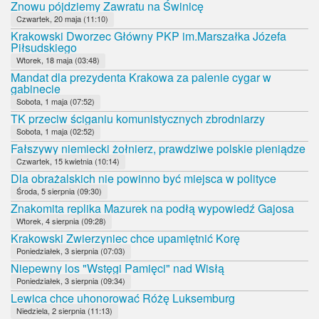
Znowu pójdziemy Zawratu na Świnicę
Czwartek, 20 maja (11:10)
Krakowski Dworzec Główny PKP im.Marszałka Józefa
Piłsudskiego
Wtorek, 18 maja (03:48)
Mandat dla prezydenta Krakowa za palenie cygar w
gabinecie
Sobota, 1 maja (07:52)
TK przeciw ściganiu komunistycznych zbrodniarzy
Sobota, 1 maja (02:52)
Fałszywy niemiecki żołnierz, prawdziwe polskie pieniądze
Czwartek, 15 kwietnia (10:14)
Dla obrażalskich nie powinno być miejsca w polityce
Środa, 5 sierpnia (09:30)
Znakomita replika Mazurek na podłą wypowiedź Gajosa
Wtorek, 4 sierpnia (09:28)
Krakowski Zwierzyniec chce upamiętnić Korę
Poniedziałek, 3 sierpnia (07:03)
Niepewny los "Wstęgi Pamięci" nad Wisłą
Poniedziałek, 3 sierpnia (09:34)
Lewica chce uhonorować Różę Luksemburg
Niedziela, 2 sierpnia (11:13)