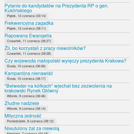
Pytanie do kandydatów na Prezydenta RP o gen.
Kuklińskiego
Piątek, 12 czerwca (03:14)
Frekwencyjna zagadka
Piątek, 12 czerwca (08:11)
Rapowana Ewangelia
Czwartek, 11 czerwca (06:27)
Źli, bo korzystali z pracy niewolników?
Czwartek, 11 czerwca (08:28)
Czy wojewoda małopolski wyręczy prezydenta Krakowa?
Środa, 10 czerwca (06:06)
Kampanijna nienawiść
Środa, 10 czerwca (08:17)
"Belweder na kółkach" wjechał bez zezwolenia na
krakowski Rynek Główny
Wtorek, 9 czerwca (06:46)
Złudne nadzieje
Wtorek, 9 czerwca (08:14)
Mityczna jedność
Poniedziałek, 8 czerwca (08:12)
Nieutulony żal za niewolą
Niedziela, 7 czerwca (04:18)