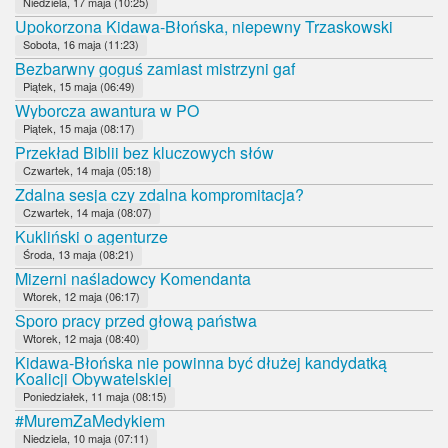
Niedziela, 17 maja (10:25)
Upokorzona Kidawa-Błońska, niepewny Trzaskowski
Sobota, 16 maja (11:23)
Bezbarwny goguś zamiast mistrzyni gaf
Piątek, 15 maja (06:49)
Wyborcza awantura w PO
Piątek, 15 maja (08:17)
Przekład Biblii bez kluczowych słów
Czwartek, 14 maja (05:18)
Zdalna sesja czy zdalna kompromitacja?
Czwartek, 14 maja (08:07)
Kukliński o agenturze
Środa, 13 maja (08:21)
Mizerni naśladowcy Komendanta
Wtorek, 12 maja (06:17)
Sporo pracy przed głową państwa
Wtorek, 12 maja (08:40)
Kidawa-Błońska nie powinna być dłużej kandydatką
Koalicji Obywatelskiej
Poniedziałek, 11 maja (08:15)
#MuremZaMedykiem
Niedziela, 10 maja (07:11)