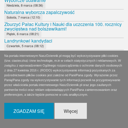
Wyborcze udawanie
Niedziela, 8 marca (08:36)
Naturalna wyborcza zapalczywość
Sobota, 7 marca (12:10)
Zburzyć Pałac Kultury i Nauki dla uczczenia 100. rocznicy
zwycięstwa nad bolszewikami!
Piątek, 6 marca (08:21)
Landrynkowi kandydaci
Czwartek, 5 marca (08:12)
Czy któryś z kandydatów naPrezydenta RP
Na portalu internetowym NaszDziennik.pl mogą być wykorzystywane pliki cookies
Środa, 4 marca (07:13)
(tzw. ciasteczka) i inne technologie, m.in w celach statystycznych i reklamowych. W
Lewica czci morderców Polaków
związku z wprowadzeniem Ogólnego rozporządzenia o ochronie danych osobowych
Środa, 4 marca (08:12)
z dnia 27 kwietnia 2016 r. (RODO) wykorzystywanie informacji pozyskanych za
Główna wada towarzysza Kani
pośrednictwem plików cookies jest zależne od Pani/Pana zgody. Wyrażenie przez
Panią/Pana zgody na wykorzystywanie tych informacji pozwoli na przygotowywanie
Wtorek, 3 marca (06:47)
przez właściciela portalu internetowego NaszDziennik.pl oraz jego zaufanych
Komandor "Czarny"
partnerów treści oraz reklam odpowiadających Pani/Pana zainteresowaniom oraz
Wtorek, 3 marca (07:48)
preferencjom, a także będzie pomocne w celu analitycznym.
Portret pamięciowy
Poniedziałek, 2 marca (08:10)
ZGADZAM SIĘ
Więcej
A niech sobie protestują
Niedziela, 1 marca (05:36)
Homo sovieticusy w odwrocie