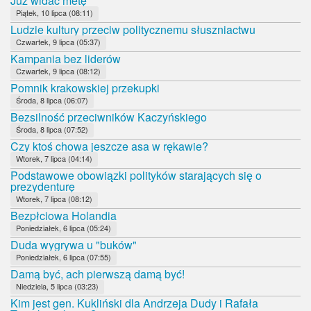
Już widać metę
Piątek, 10 lipca (08:11)
Ludzie kultury przeciw politycznemu słuszniactwu
Czwartek, 9 lipca (05:37)
Kampania bez liderów
Czwartek, 9 lipca (08:12)
Pomnik krakowskiej przekupki
Środa, 8 lipca (06:07)
Bezsilność przeciwników Kaczyńskiego
Środa, 8 lipca (07:52)
Czy ktoś chowa jeszcze asa w rękawie?
Wtorek, 7 lipca (04:14)
Podstawowe obowiązki polityków starających się o
prezydenturę
Wtorek, 7 lipca (08:12)
Bezpłciowa Holandia
Poniedziałek, 6 lipca (05:24)
Duda wygrywa u "buków"
Poniedziałek, 6 lipca (07:55)
Damą być, ach pierwszą damą być!
Niedziela, 5 lipca (03:23)
Kim jest gen. Kukliński dla Andrzeja Dudy i Rafała