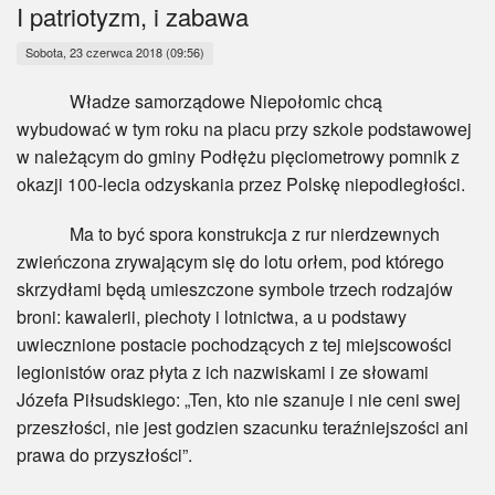
Myśl
I patriotyzm, i zabawa
Sobota, 23 czerwca 2018 (09:56)
Wiara
Władze samorządowe Niepołomic chcą
Sport
wybudować w tym roku na placu przy szkole podstawowej
w należącym do gminy Podłężu pięciometrowy pomnik z
BlogAiD
okazji 100-lecia odzyskania przez Polskę niepodległości.
Zaproszenia
Ma to być spora konstrukcja z rur nierdzewnych
zwieńczona zrywającym się do lotu orłem, pod którego
skrzydłami będą umieszczone symbole trzech rodzajów
broni: kawalerii, piechoty i lotnictwa, a u podstawy
uwiecznione postacie pochodzących z tej miejscowości
legionistów oraz płyta z ich nazwiskami i ze słowami
Józefa Piłsudskiego: „Ten, kto nie szanuje i nie ceni swej
przeszłości, nie jest godzien szacunku teraźniejszości ani
prawa do przyszłości”.