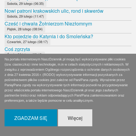
Sobota, 29 lutego (06:35)
Nowi patroni krakowskich ulic, rond i skwerów
Sobota, 29 lutego (11:47)
Cześć i chwała Żołnierzom Niezłomnym
Piątek, 28 lutego (08:04)
Kto pojedzie do Katynia i do Smoleńska?
Czwartek, 27 lutego (08:17)
Coś zgrzyta
Środa, 26 lutego (08:13)
Na portalu internetowym NaszDziennik.pl mogą być wykorzystywane pliki cookies
Mecz hokeja na zamarzniętej tafli Morskiego Oka
(tzw. ciasteczka) i inne technologie, m.in w celach statystycznych i reklamowych. W
Wtorek, 25 lutego (08:00)
związku z wprowadzeniem Ogólnego rozporządzenia o ochronie danych osobowych
Bojaźliwy Tusk
z dnia 27 kwietnia 2016 r. (RODO) wykorzystywanie informacji pozyskanych za
Poniedziałek, 24 lutego (08:18)
pośrednictwem plików cookies jest zależne od Pani/Pana zgody. Wyrażenie przez
Panią/Pana zgody na wykorzystywanie tych informacji pozwoli na przygotowywanie
Czy Zjednoczona Prawica jest w kryzysie?
przez właściciela portalu internetowego NaszDziennik.pl oraz jego zaufanych
Niedziela, 23 lutego (11:43)
partnerów treści oraz reklam odpowiadających Pani/Pana zainteresowaniom oraz
Naturalny kłopot rządzących z NIK
preferencjom, a także będzie pomocne w celu analitycznym.
Sobota, 22 lutego (11:54)
Polscy komuniści proszą o pomoc
ZGADZAM SIĘ
Więcej
Piątek, 21 lutego (08:10)
Kto za nimi stoi?
Czwartek, 20 lutego (08:19)