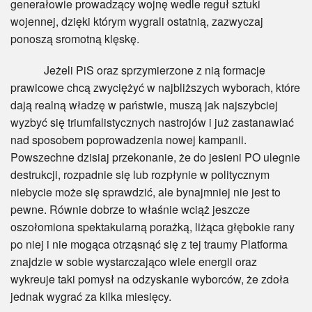
generałowie prowadzący wojnę wedle reguł sztuki
wojennej, dzięki którym wygrali ostatnią, zazwyczaj
ponoszą sromotną klęskę.
Jeżeli PiS oraz sprzymierzone z nią formacje
prawicowe chcą zwyciężyć w najbliższych wyborach, które
dają realną władzę w państwie, muszą jak najszybciej
wyzbyć się triumfalistycznych nastrojów i już zastanawiać
nad sposobem poprowadzenia nowej kampanii.
Powszechne dzisiaj przekonanie, że do jesieni PO ulegnie
destrukcji, rozpadnie się lub rozpłynie w politycznym
niebycie może się sprawdzić, ale bynajmniej nie jest to
pewne. Równie dobrze to właśnie wciąż jeszcze
oszołomiona spektakularną porażką, liżąca głębokie rany
po niej i nie mogąca otrząsnąć się z tej traumy Platforma
znajdzie w sobie wystarczająco wiele energii oraz
wykreuje taki pomysł na odzyskanie wyborców, że zdoła
jednak wygrać za kilka miesięcy.