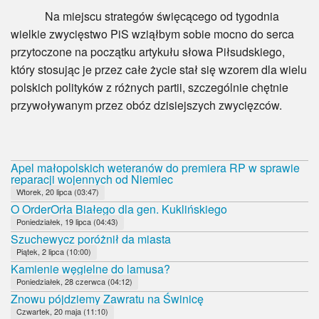
Na miejscu strategów święcącego od tygodnia
wielkie zwycięstwo PiS wziąłbym sobie mocno do serca
przytoczone na początku artykułu słowa Piłsudskiego,
który stosując je przez całe życie stał się wzorem dla wielu
polskich polityków z różnych partii, szczególnie chętnie
przywoływanym przez obóz dzisiejszych zwycięzców.
Apel małopolskich weteranów do premiera RP w sprawie
reparacji wojennych od Niemiec
Wtorek, 20 lipca (03:47)
O OrderOrła Białego dla gen. Kuklińskiego
Poniedziałek, 19 lipca (04:43)
Szuchewycz poróżnił da miasta
Piątek, 2 lipca (10:00)
Kamienie węgielne do lamusa?
Poniedziałek, 28 czerwca (04:12)
Znowu pójdziemy Zawratu na Świnicę
Czwartek, 20 maja (11:10)