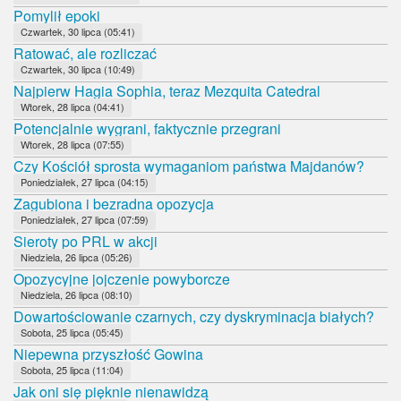
Pomylił epoki
Czwartek, 30 lipca (05:41)
Ratować, ale rozliczać
Czwartek, 30 lipca (10:49)
Najpierw Hagia Sophia, teraz Mezquita Catedral
Wtorek, 28 lipca (04:41)
Potencjalnie wygrani, faktycznie przegrani
Wtorek, 28 lipca (07:55)
Czy Kościół sprosta wymaganiom państwa Majdanów?
Poniedziałek, 27 lipca (04:15)
Zagubiona i bezradna opozycja
Poniedziałek, 27 lipca (07:59)
Sieroty po PRL w akcji
Niedziela, 26 lipca (05:26)
Opozycyjne jojczenie powyborcze
Niedziela, 26 lipca (08:10)
Dowartościowanie czarnych, czy dyskryminacja białych?
Sobota, 25 lipca (05:45)
Niepewna przyszłość Gowina
Sobota, 25 lipca (11:04)
Jak oni się pięknie nienawidzą