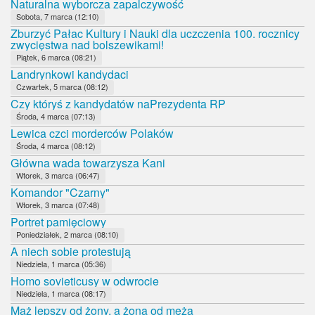
Naturalna wyborcza zapalczywość
Sobota, 7 marca (12:10)
Zburzyć Pałac Kultury i Nauki dla uczczenia 100. rocznicy
zwycięstwa nad bolszewikami!
Piątek, 6 marca (08:21)
Landrynkowi kandydaci
Czwartek, 5 marca (08:12)
Czy któryś z kandydatów naPrezydenta RP
Środa, 4 marca (07:13)
Lewica czci morderców Polaków
Środa, 4 marca (08:12)
Główna wada towarzysza Kani
Wtorek, 3 marca (06:47)
Komandor "Czarny"
Wtorek, 3 marca (07:48)
Portret pamięciowy
Poniedziałek, 2 marca (08:10)
A niech sobie protestują
Niedziela, 1 marca (05:36)
Homo sovieticusy w odwrocie
Niedziela, 1 marca (08:17)
Mąż lepszy od żony, a żona od męża