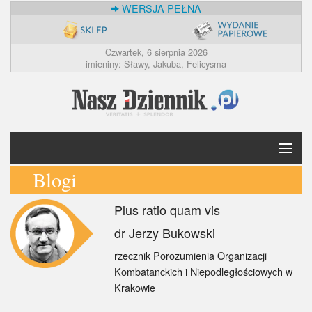
WERSJA PEŁNA
Czwartek, 6 sierpnia 2026
imieniny: Sławy, Jakuba, Felicysma
Blogi
Krótko
Plus ratio quam vis
Polska
dr Jerzy Bukowski
Świat
rzecznik Porozumienia Organizacji
Kombatanckich i Niepodległościowych w
Ekonomia
Krakowie