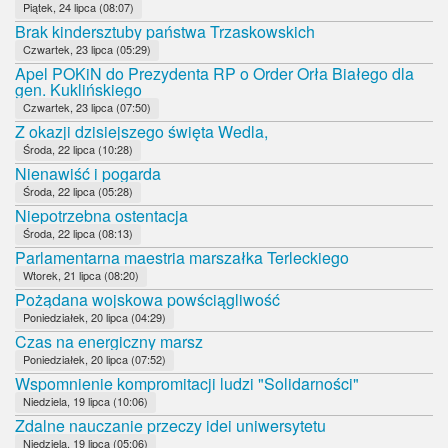
Piątek, 24 lipca (08:07)
Brak kindersztuby państwa Trzaskowskich
Czwartek, 23 lipca (05:29)
Apel POKiN do Prezydenta RP o Order Orła Białego dla
gen. Kuklińskiego
Czwartek, 23 lipca (07:50)
Z okazji dzisiejszego święta Wedla,
Środa, 22 lipca (10:28)
Nienawiść i pogarda
Środa, 22 lipca (05:28)
Niepotrzebna ostentacja
Środa, 22 lipca (08:13)
Parlamentarna maestria marszałka Terleckiego
Wtorek, 21 lipca (08:20)
Pożądana wojskowa powściągliwość
Poniedziałek, 20 lipca (04:29)
Czas na energiczny marsz
Poniedziałek, 20 lipca (07:52)
Wspomnienie kompromitacji ludzi "Solidarności"
Niedziela, 19 lipca (10:06)
Zdalne nauczanie przeczy idei uniwersytetu
Niedziela, 19 lipca (05:06)