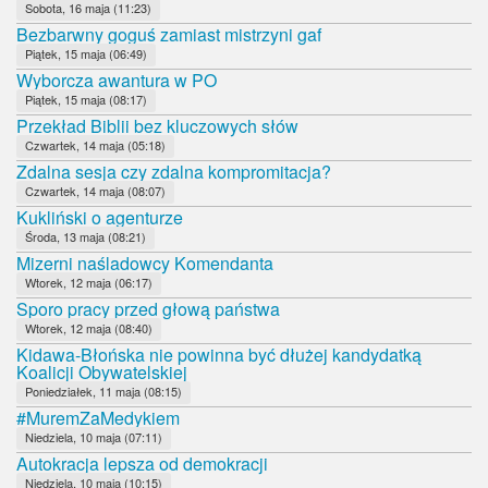
Sobota, 16 maja (11:23)
Bezbarwny goguś zamiast mistrzyni gaf
Piątek, 15 maja (06:49)
Wyborcza awantura w PO
Piątek, 15 maja (08:17)
Przekład Biblii bez kluczowych słów
Czwartek, 14 maja (05:18)
Zdalna sesja czy zdalna kompromitacja?
Czwartek, 14 maja (08:07)
Kukliński o agenturze
Środa, 13 maja (08:21)
Mizerni naśladowcy Komendanta
Wtorek, 12 maja (06:17)
Sporo pracy przed głową państwa
Wtorek, 12 maja (08:40)
Kidawa-Błońska nie powinna być dłużej kandydatką
Koalicji Obywatelskiej
Poniedziałek, 11 maja (08:15)
#MuremZaMedykiem
Niedziela, 10 maja (07:11)
Autokracja lepsza od demokracji
Niedziela, 10 maja (10:15)