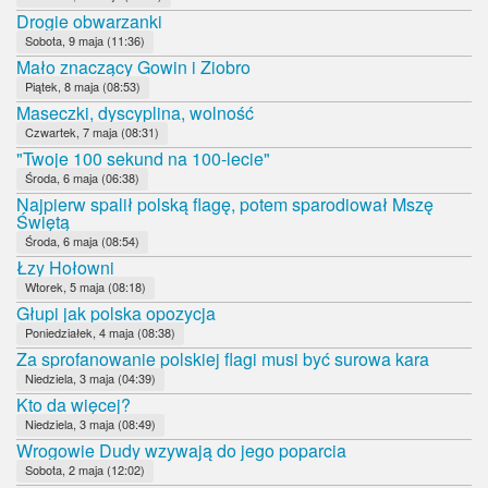
Drogie obwarzanki
Sobota, 9 maja (11:36)
Mało znaczący Gowin i Ziobro
Piątek, 8 maja (08:53)
Maseczki, dyscyplina, wolność
Czwartek, 7 maja (08:31)
"Twoje 100 sekund na 100-lecie"
Środa, 6 maja (06:38)
Najpierw spalił polską flagę, potem sparodiował Mszę
Świętą
Środa, 6 maja (08:54)
Łzy Hołowni
Wtorek, 5 maja (08:18)
Głupi jak polska opozycja
Poniedziałek, 4 maja (08:38)
Za sprofanowanie polskiej flagi musi być surowa kara
Niedziela, 3 maja (04:39)
Kto da więcej?
Niedziela, 3 maja (08:49)
Wrogowie Dudy wzywają do jego poparcia
Sobota, 2 maja (12:02)