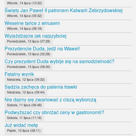
Wtorek, 14 lipca (10:32)
Święty Jan Paweł II patronem Kalwarii Zebrzydowskiej
Wtorek, 14 lipca (05:32)
Weselne tańce z wirusem
Wtorek, 14 lipca (08:18)
Wyjeżdżajcie jak najszybciej
Poniedziałek, 13 lipca (07:28)
Prezydencie Duda, jedź na Wawel!
Poniedziałek, 13 lipca (02:28)
Czy prezydent Duda wybije się na samodzielność?
Poniedziałek, 13 lipca (08:30)
Fatalny wynik
Niedziela, 12 lipca (09:32)
Sędzia zachęca do palenia trawki
Niedziela, 12 lipca (09:44)
Nie dajmy się zwariować z ciszą wyborczą
Sobota, 11 lipca (06:48)
Podwyższać czy obniżać ceny w gastronomii?
Sobota, 11 lipca (11:16)
Już widać metę
Piątek, 10 lipca (08:11)