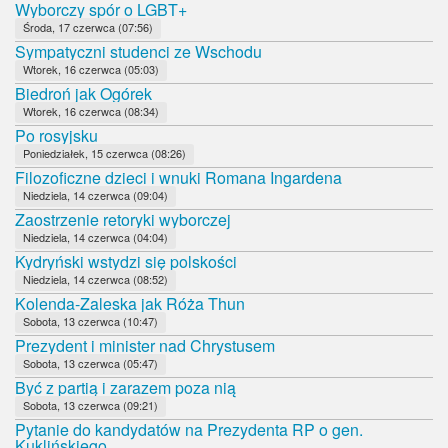
Wyborczy spór o LGBT+
Środa, 17 czerwca (07:56)
Sympatyczni studenci ze Wschodu
Wtorek, 16 czerwca (05:03)
Biedroń jak Ogórek
Wtorek, 16 czerwca (08:34)
Po rosyjsku
Poniedziałek, 15 czerwca (08:26)
Filozoficzne dzieci i wnuki Romana Ingardena
Niedziela, 14 czerwca (09:04)
Zaostrzenie retoryki wyborczej
Niedziela, 14 czerwca (04:04)
Kydryński wstydzi się polskości
Niedziela, 14 czerwca (08:52)
Kolenda-Zaleska jak Róża Thun
Sobota, 13 czerwca (10:47)
Prezydent i minister nad Chrystusem
Sobota, 13 czerwca (05:47)
Być z partią i zarazem poza nią
Sobota, 13 czerwca (09:21)
Pytanie do kandydatów na Prezydenta RP o gen.
Kuklińskiego