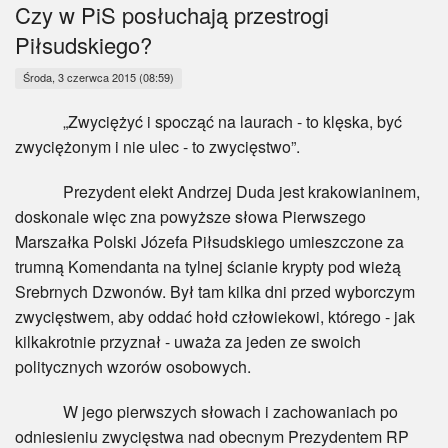
Myśl
Czy w PiS posłuchają przestrogi
Piłsudskiego?
Wiara
Środa, 3 czerwca 2015 (08:59)
Sport
„Zwyciężyć i spocząć na laurach - to klęska, być
zwyciężonym i nie ulec - to zwycięstwo”.
BlogAiD
Prezydent elekt Andrzej Duda jest krakowianinem,
Zaproszenia
doskonale więc zna powyższe słowa Pierwszego
Marszałka Polski Józefa Piłsudskiego umieszczone za
trumną Komendanta na tylnej ścianie krypty pod wieżą
Srebrnych Dzwonów. Był tam kilka dni przed wyborczym
zwycięstwem, aby oddać hołd człowiekowi, którego - jak
kilkakrotnie przyznał - uważa za jeden ze swoich
politycznych wzorów osobowych.
W jego pierwszych słowach i zachowaniach po
odniesieniu zwycięstwa nad obecnym Prezydentem RP