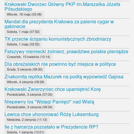
Krakowski Dworzec Główny PKP im.Marszałka Józefa
Piłsudskiego
Wtorek, 18 maja (03:48)
Mandat dla prezydenta Krakowa za palenie cygar w
gabinecie
Sobota, 1 maja (07:52)
TK przeciw ściganiu komunistycznych zbrodniarzy
Sobota, 1 maja (02:52)
Fałszywy niemiecki żołnierz, prawdziwe polskie pieniądze
Czwartek, 15 kwietnia (10:14)
Dla obrażalskich nie powinno być miejsca w polityce
Środa, 5 sierpnia (09:30)
Znakomita replika Mazurek na podłą wypowiedź Gajosa
Wtorek, 4 sierpnia (09:28)
Krakowski Zwierzyniec chce upamiętnić Korę
Poniedziałek, 3 sierpnia (07:03)
Niepewny los "Wstęgi Pamięci" nad Wisłą
Poniedziałek, 3 sierpnia (09:34)
Lewica chce uhonorować Różę Luksemburg
Niedziela, 2 sierpnia (11:13)
Ile z harcerza pozostało w Prezydencie RP?
Sobota, 1 sierpnia (10:01)