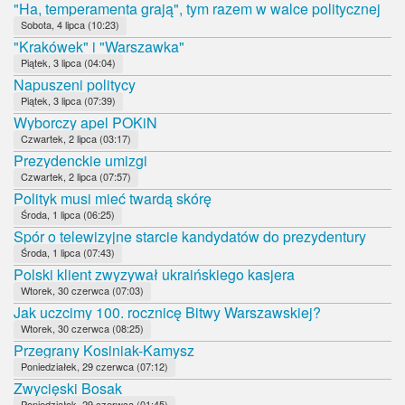
"Ha, temperamenta grają", tym razem w walce politycznej
Sobota, 4 lipca (10:23)
"Krakówek" i "Warszawka"
Piątek, 3 lipca (04:04)
Napuszeni politycy
Piątek, 3 lipca (07:39)
Wyborczy apel POKiN
Czwartek, 2 lipca (03:17)
Prezydenckie umizgi
Czwartek, 2 lipca (07:57)
Polityk musi mieć twardą skórę
Środa, 1 lipca (06:25)
Spór o telewizyjne starcie kandydatów do prezydentury
Środa, 1 lipca (07:43)
Polski klient zwyzywał ukraińskiego kasjera
Wtorek, 30 czerwca (07:03)
Jak uczcimy 100. rocznicę Bitwy Warszawskiej?
Wtorek, 30 czerwca (08:25)
Przegrany Kosiniak-Kamysz
Poniedziałek, 29 czerwca (07:12)
Zwycięski Bosak
Poniedziałek, 29 czerwca (01:45)