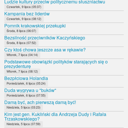
Ludzie kultury przeciw politycznemu słuszniactwu
Czwartek, 9 lipca (05:37)
Kampania bez liderów
Czwartek, 9 lipca (08:12)
Pomnik krakowskiej przekupki
Środa, 8 lipca (06:07)
Bezsilność przeciwników Kaczyńskiego
Środa, 8 lipca (07:52)
Czy ktoś chowa jeszcze asa w rękawie?
Wtorek, 7 lipca (04:14)
Podstawowe obowiązki polityków starających się o
prezydenturę
Wtorek, 7 lipca (08:12)
Bezpłciowa Holandia
Poniedziałek, 6 lipca (05:24)
Duda wygrywa u "buków"
Poniedziałek, 6 lipca (07:55)
Damą być, ach pierwszą damą być!
Niedziela, 5 lipca (03:23)
Kim jest gen. Kukliński dla Andrzeja Dudy i Rafała
Trzaskowskiego?
Niedziela, 5 lipca (07:59)