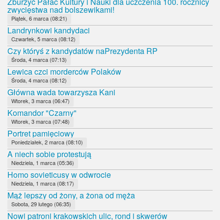
Zburzyć Pałac Kultury i Nauki dla uczczenia 100. rocznicy
zwycięstwa nad bolszewikami!
Piątek, 6 marca (08:21)
Landrynkowi kandydaci
Czwartek, 5 marca (08:12)
Czy któryś z kandydatów naPrezydenta RP
Środa, 4 marca (07:13)
Lewica czci morderców Polaków
Środa, 4 marca (08:12)
Główna wada towarzysza Kani
Wtorek, 3 marca (06:47)
Komandor "Czarny"
Wtorek, 3 marca (07:48)
Portret pamięciowy
Poniedziałek, 2 marca (08:10)
A niech sobie protestują
Niedziela, 1 marca (05:36)
Homo sovieticusy w odwrocie
Niedziela, 1 marca (08:17)
Mąż lepszy od żony, a żona od męża
Sobota, 29 lutego (06:35)
Nowi patroni krakowskich ulic, rond i skwerów