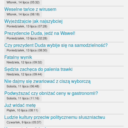
Wtorek, 14 lipca (05:32)
Weselne tańce z wirusem
Wtorek, 14 lipca (08:18)
Wyjeżdżajcie jak najszybciej
Poniedziałek, 13 lipca (07:28)
Prezydencie Duda, jedź na Wawel!
Poniedziałek, 13 lipca (02:28)
Czy prezydent Duda wybije się na samodzielność?
Poniedziałek, 13 lipca (08:30)
Fatalny wynik
Niedziela, 12 lipca (09:32)
Sędzia zachęca do palenia trawki
Niedziela, 12 lipca (09:44)
Nie dajmy się zwariować z ciszą wyborczą
Sobota, 11 lipca (06:48)
Podwyższać czy obniżać ceny w gastronomii?
Sobota, 11 lipca (11:16)
Już widać metę
Piątek, 10 lipca (08:11)
Ludzie kultury przeciw politycznemu słuszniactwu
Czwartek, 9 lipca (05:37)