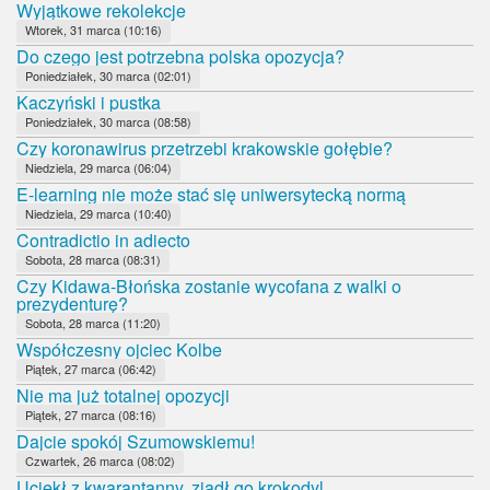
Wyjątkowe rekolekcje
Wtorek, 31 marca (10:16)
Do czego jest potrzebna polska opozycja?
Poniedziałek, 30 marca (02:01)
Kaczyński i pustka
Poniedziałek, 30 marca (08:58)
Czy koronawirus przetrzebi krakowskie gołębie?
Niedziela, 29 marca (06:04)
E-learning nie może stać się uniwersytecką normą
Niedziela, 29 marca (10:40)
Contradictio in adiecto
Sobota, 28 marca (08:31)
Czy Kidawa-Błońska zostanie wycofana z walki o
prezydenturę?
Sobota, 28 marca (11:20)
Współczesny ojciec Kolbe
Piątek, 27 marca (06:42)
Nie ma już totalnej opozycji
Piątek, 27 marca (08:16)
Dajcie spokój Szumowskiemu!
Czwartek, 26 marca (08:02)
Uciekł z kwarantanny, zjadł go krokodyl