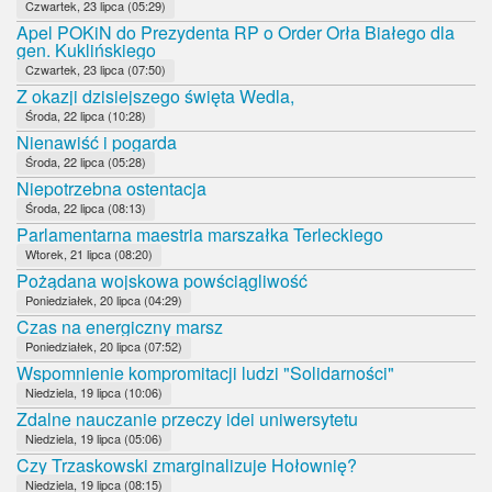
Czwartek, 23 lipca (05:29)
Apel POKiN do Prezydenta RP o Order Orła Białego dla
gen. Kuklińskiego
Czwartek, 23 lipca (07:50)
Z okazji dzisiejszego święta Wedla,
Środa, 22 lipca (10:28)
Nienawiść i pogarda
Środa, 22 lipca (05:28)
Niepotrzebna ostentacja
Środa, 22 lipca (08:13)
Parlamentarna maestria marszałka Terleckiego
Wtorek, 21 lipca (08:20)
Pożądana wojskowa powściągliwość
Poniedziałek, 20 lipca (04:29)
Czas na energiczny marsz
Poniedziałek, 20 lipca (07:52)
Wspomnienie kompromitacji ludzi "Solidarności"
Niedziela, 19 lipca (10:06)
Zdalne nauczanie przeczy idei uniwersytetu
Niedziela, 19 lipca (05:06)
Czy Trzaskowski zmarginalizuje Hołownię?
Niedziela, 19 lipca (08:15)