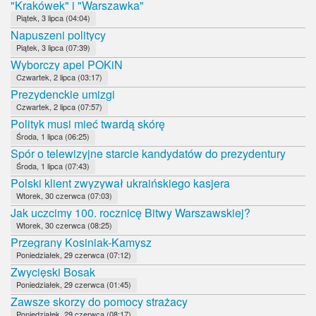
"Krakówek" i "Warszawka"
Piątek, 3 lipca (04:04)
Napuszeni politycy
Piątek, 3 lipca (07:39)
Wyborczy apel POKiN
Czwartek, 2 lipca (03:17)
Prezydenckie umizgi
Czwartek, 2 lipca (07:57)
Polityk musi mieć twardą skórę
Środa, 1 lipca (06:25)
Spór o telewizyjne starcie kandydatów do prezydentury
Środa, 1 lipca (07:43)
Polski klient zwyzywał ukraińskiego kasjera
Wtorek, 30 czerwca (07:03)
Jak uczcimy 100. rocznicę Bitwy Warszawskiej?
Wtorek, 30 czerwca (08:25)
Przegrany Kosiniak-Kamysz
Poniedziałek, 29 czerwca (07:12)
Zwycięski Bosak
Poniedziałek, 29 czerwca (01:45)
Zawsze skorzy do pomocy strażacy
Poniedziałek, 29 czerwca (08:17)