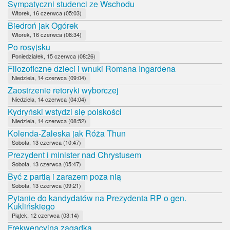
Sympatyczni studenci ze Wschodu
Wtorek, 16 czerwca (05:03)
Biedroń jak Ogórek
Wtorek, 16 czerwca (08:34)
Po rosyjsku
Poniedziałek, 15 czerwca (08:26)
Filozoficzne dzieci i wnuki Romana Ingardena
Niedziela, 14 czerwca (09:04)
Zaostrzenie retoryki wyborczej
Niedziela, 14 czerwca (04:04)
Kydryński wstydzi się polskości
Niedziela, 14 czerwca (08:52)
Kolenda-Zaleska jak Róża Thun
Sobota, 13 czerwca (10:47)
Prezydent i minister nad Chrystusem
Sobota, 13 czerwca (05:47)
Być z partią i zarazem poza nią
Sobota, 13 czerwca (09:21)
Pytanie do kandydatów na Prezydenta RP o gen.
Kuklińskiego
Piątek, 12 czerwca (03:14)
Frekwencyjna zagadka