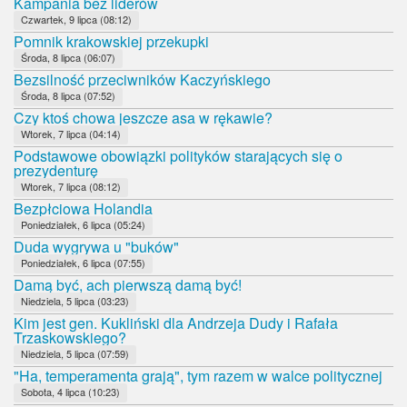
Kampania bez liderów
Czwartek, 9 lipca (08:12)
Pomnik krakowskiej przekupki
Środa, 8 lipca (06:07)
Bezsilność przeciwników Kaczyńskiego
Środa, 8 lipca (07:52)
Czy ktoś chowa jeszcze asa w rękawie?
Wtorek, 7 lipca (04:14)
Podstawowe obowiązki polityków starających się o
prezydenturę
Wtorek, 7 lipca (08:12)
Bezpłciowa Holandia
Poniedziałek, 6 lipca (05:24)
Duda wygrywa u "buków"
Poniedziałek, 6 lipca (07:55)
Damą być, ach pierwszą damą być!
Niedziela, 5 lipca (03:23)
Kim jest gen. Kukliński dla Andrzeja Dudy i Rafała
Trzaskowskiego?
Niedziela, 5 lipca (07:59)
"Ha, temperamenta grają", tym razem w walce politycznej
Sobota, 4 lipca (10:23)