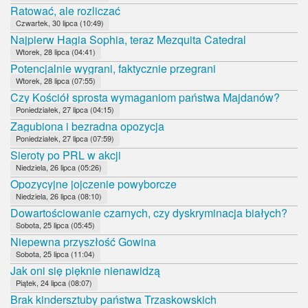
Ratować, ale rozliczać
Czwartek, 30 lipca (10:49)
Najpierw Hagia Sophia, teraz Mezquita Catedral
Wtorek, 28 lipca (04:41)
Potencjalnie wygrani, faktycznie przegrani
Wtorek, 28 lipca (07:55)
Czy Kościół sprosta wymaganiom państwa Majdanów?
Poniedziałek, 27 lipca (04:15)
Zagubiona i bezradna opozycja
Poniedziałek, 27 lipca (07:59)
Sieroty po PRL w akcji
Niedziela, 26 lipca (05:26)
Opozycyjne jojczenie powyborcze
Niedziela, 26 lipca (08:10)
Dowartościowanie czarnych, czy dyskryminacja białych?
Sobota, 25 lipca (05:45)
Niepewna przyszłość Gowina
Sobota, 25 lipca (11:04)
Jak oni się pięknie nienawidzą
Piątek, 24 lipca (08:07)
Brak kindersztuby państwa Trzaskowskich