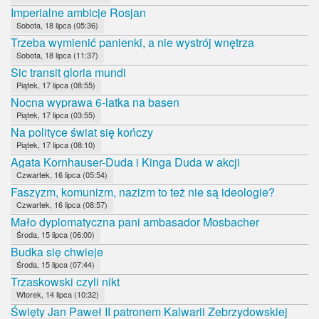
Imperialne ambicje Rosjan
Sobota, 18 lipca (05:36)
Trzeba wymienić panienki, a nie wystrój wnętrza
Sobota, 18 lipca (11:37)
Sic transit gloria mundi
Piątek, 17 lipca (08:55)
Nocna wyprawa 6-latka na basen
Piątek, 17 lipca (03:55)
Na polityce świat się kończy
Piątek, 17 lipca (08:10)
Agata Kornhauser-Duda i Kinga Duda w akcji
Czwartek, 16 lipca (05:54)
Faszyzm, komunizm, nazizm to też nie są ideologie?
Czwartek, 16 lipca (08:57)
Mało dyplomatyczna pani ambasador Mosbacher
Środa, 15 lipca (06:00)
Budka się chwieje
Środa, 15 lipca (07:44)
Trzaskowski czyli nikt
Wtorek, 14 lipca (10:32)
Święty Jan Paweł II patronem Kalwarii Zebrzydowskiej