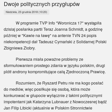
Myśl
Dwoje politycznych przygłupów
Niedziela, 23 grudnia 2018 (10:20)
Wiara
W programie TVP Info "Woronicza 17" wystąpiła
Sport
dzisiaj posłanka partii Teraz Joanna Schmidt, a godzinę
później w "Kawie na ławę" na antenie TVN 24 popis
BlogAiD
niekompetencji dał Tadeusz Cymański z Solidarnej Polski
Zbigniewa Ziobry.
Zaproszenia
Pierwsza miała poważne problemy ze
sformułowaniem prostego zdania w języku polskim, drugi
plótł androny kompromitujące całą Zjednoczoną Prawicę.
Rozumiem, że Ryszard Petru nie ma kogo posłać
do mediów, więc posiłkuje się osobą, która może
konkurować w głupocie wyłącznie z takimi politycznymi
impotentami jak Katarzyna Lubnauer z Nowoczesnej bądź
Jan Filip Libicki (aktualnie w Polskim Stronnictwie