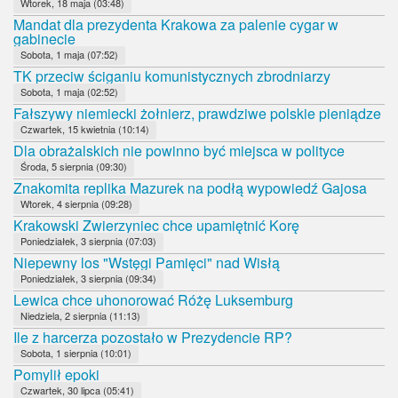
Wtorek, 18 maja (03:48)
Mandat dla prezydenta Krakowa za palenie cygar w
gabinecie
Sobota, 1 maja (07:52)
TK przeciw ściganiu komunistycznych zbrodniarzy
Sobota, 1 maja (02:52)
Fałszywy niemiecki żołnierz, prawdziwe polskie pieniądze
Czwartek, 15 kwietnia (10:14)
Dla obrażalskich nie powinno być miejsca w polityce
Środa, 5 sierpnia (09:30)
Znakomita replika Mazurek na podłą wypowiedź Gajosa
Wtorek, 4 sierpnia (09:28)
Krakowski Zwierzyniec chce upamiętnić Korę
Poniedziałek, 3 sierpnia (07:03)
Niepewny los "Wstęgi Pamięci" nad Wisłą
Poniedziałek, 3 sierpnia (09:34)
Lewica chce uhonorować Różę Luksemburg
Niedziela, 2 sierpnia (11:13)
Ile z harcerza pozostało w Prezydencie RP?
Sobota, 1 sierpnia (10:01)
Pomylił epoki
Czwartek, 30 lipca (05:41)