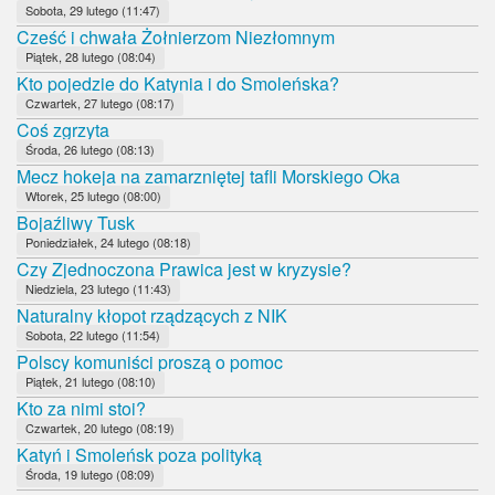
Sobota, 29 lutego (11:47)
Cześć i chwała Żołnierzom Niezłomnym
Piątek, 28 lutego (08:04)
Kto pojedzie do Katynia i do Smoleńska?
Czwartek, 27 lutego (08:17)
Coś zgrzyta
Środa, 26 lutego (08:13)
Mecz hokeja na zamarzniętej tafli Morskiego Oka
Wtorek, 25 lutego (08:00)
Bojaźliwy Tusk
Poniedziałek, 24 lutego (08:18)
Czy Zjednoczona Prawica jest w kryzysie?
Niedziela, 23 lutego (11:43)
Naturalny kłopot rządzących z NIK
Sobota, 22 lutego (11:54)
Polscy komuniści proszą o pomoc
Piątek, 21 lutego (08:10)
Kto za nimi stoi?
Czwartek, 20 lutego (08:19)
Katyń i Smoleńsk poza polityką
Środa, 19 lutego (08:09)