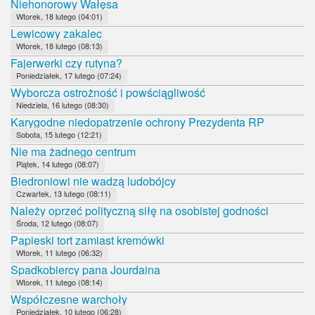
Niehonorowy Wałęsa
Wtorek, 18 lutego (04:01)
Lewicowy zakalec
Wtorek, 18 lutego (08:13)
Fajerwerki czy rutyna?
Poniedziałek, 17 lutego (07:24)
Wyborcza ostrożność i powściągliwość
Niedziela, 16 lutego (08:30)
Karygodne niedopatrzenie ochrony Prezydenta RP
Sobota, 15 lutego (12:21)
Nie ma żadnego centrum
Piątek, 14 lutego (08:07)
Biedroniowi nie wadzą ludobójcy
Czwartek, 13 lutego (08:11)
Należy oprzeć polityczną siłę na osobistej godności
Środa, 12 lutego (08:07)
Papieski tort zamiast kremówki
Wtorek, 11 lutego (06:32)
Spadkobiercy pana Jourdaina
Wtorek, 11 lutego (08:14)
Współczesne warchoły
Poniedziałek, 10 lutego (06:28)