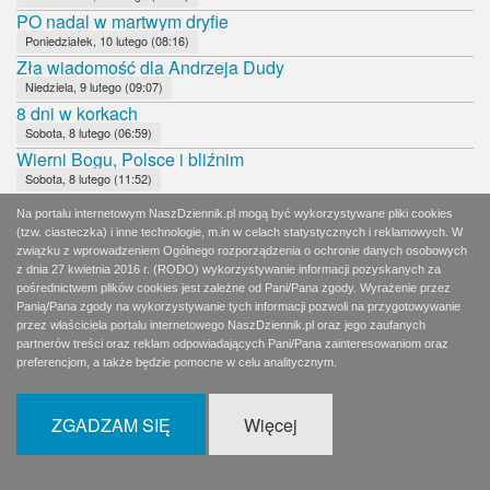
PO nadal w martwym dryfie
Poniedziałek, 10 lutego (08:16)
Zła wiadomość dla Andrzeja Dudy
Niedziela, 9 lutego (09:07)
8 dni w korkach
Sobota, 8 lutego (06:59)
Wierni Bogu, Polsce i bliźnim
Sobota, 8 lutego (11:52)
Czy Andrzej Duda udźwignie rolę faworyta?
Na portalu internetowym NaszDziennik.pl mogą być wykorzystywane pliki cookies
Piątek, 7 lutego (09:07)
(tzw. ciasteczka) i inne technologie, m.in w celach statystycznych i reklamowych. W
Dobrane towarzystwo: Hołownia, Jachira, Palikot
związku z wprowadzeniem Ogólnego rozporządzenia o ochronie danych osobowych
Czwartek, 6 lutego (02:06)
z dnia 27 kwietnia 2016 r. (RODO) wykorzystywanie informacji pozyskanych za
pośrednictwem plików cookies jest zależne od Pani/Pana zgody. Wyrażenie przez
Pidżama, rogi i marihuana
Panią/Pana zgody na wykorzystywanie tych informacji pozwoli na przygotowywanie
Czwartek, 6 lutego (08:12)
przez właściciela portalu internetowego NaszDziennik.pl oraz jego zaufanych
Hołownia w utartych koleinach
partnerów treści oraz reklam odpowiadających Pani/Pana zainteresowaniom oraz
Środa, 5 lutego (08:12)
preferencjom, a także będzie pomocne w celu analitycznym.
Brawo!
Wtorek, 4 lutego (09:31)
ZGADZAM SIĘ
Więcej
Paradoks Kidawy-Błońskiej
Wtorek, 4 lutego (08:11)
SIeroty po PRL chcą Nobla dla Turskiego