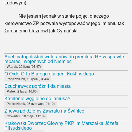
Ludowym).
Nie jestem jednak w stanie pojąc, dlaczego
kierownictwo ZP pozwala występować w jego imieniu tak
żałosnemu błaznowi jak Cymański.
Apel małopolskich weteranów do premiera RP w sprawie
reparacji wojennych od Niemiec
Wtorek, 20 lipca (03:47)
O OrderOrła Białego dla gen. Kuklińskiego
Poniedziałek, 19 lipca (04:43)
Szuchewycz poróżnił da miasta
Piątek, 2 lipca (10:00)
Kamienie węgielne do lamusa?
Poniedziałek, 28 czerwca (04:12)
Znowu pójdziemy Zawratu na Świnicę
Czwartek, 20 maja (11:10)
Krakowski Dworzec Główny PKP im.Marszałka Józefa
Piłsudskiego