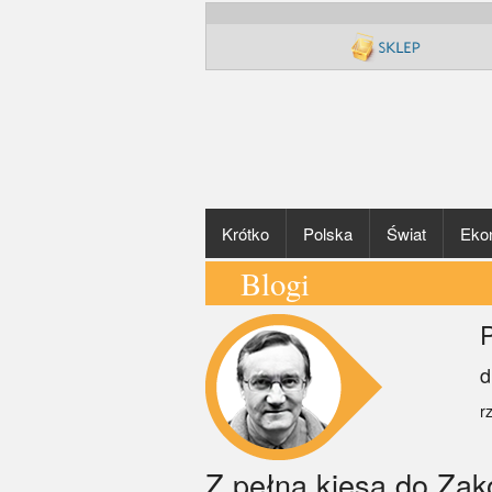
Krótko
Polska
Świat
Eko
Blogi
P
d
r
Z pełną kiesą do Za