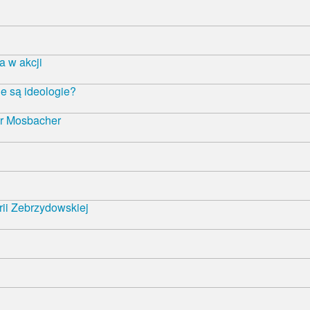
 w akcji
e są ideologie?
r Mosbacher
rii Zebrzydowskiej