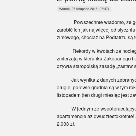
Wtorek, 27 listopada 2018 (07:47)
Powszechnie wiadomo, że górale lu
zarobić ich jak najwięcej od styczn
zimowego, chociaż na Podtatrzu są 
Rekordy w kwotach za noclegi i w
zmierzają w kierunku Zakopanego i o
ożywia staropolską zasadę „zastaw si
Jak wynika z danych zebranych prz
drugiej połowie grudnia są w tym r
listopadem (ten drugi miesiąc jest 
W jednym ze współpracujących z 
apartamencie aż dwudziestokrotnie! 
2.933 zł.