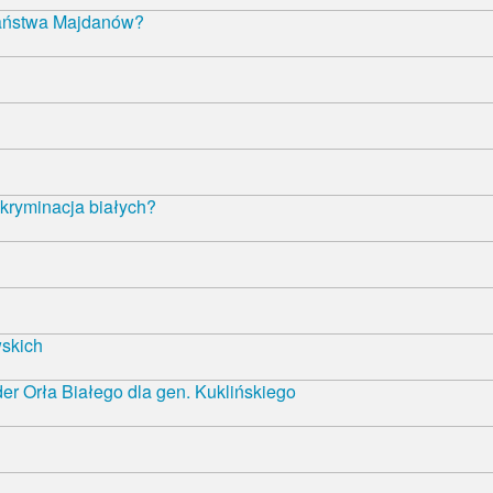
państwa Majdanów?
kryminacja białych?
wskich
r Orła Białego dla gen. Kuklińskiego