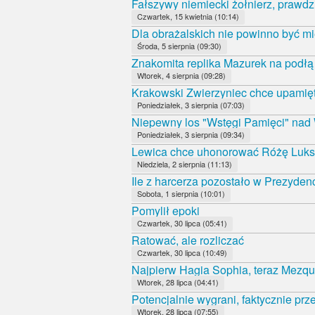
Fałszywy niemiecki żołnierz, prawdz
Czwartek, 15 kwietnia (10:14)
Dla obrażalskich nie powinno być mi
Środa, 5 sierpnia (09:30)
Znakomita replika Mazurek na podł
Wtorek, 4 sierpnia (09:28)
Krakowski Zwierzyniec chce upamięt
Poniedziałek, 3 sierpnia (07:03)
Niepewny los "Wstęgi Pamięci" nad
Poniedziałek, 3 sierpnia (09:34)
Lewica chce uhonorować Różę Luk
Niedziela, 2 sierpnia (11:13)
Ile z harcerza pozostało w Prezyde
Sobota, 1 sierpnia (10:01)
Pomylił epoki
Czwartek, 30 lipca (05:41)
Ratować, ale rozliczać
Czwartek, 30 lipca (10:49)
Najpierw Hagia Sophia, teraz Mezqui
Wtorek, 28 lipca (04:41)
Potencjalnie wygrani, faktycznie prz
Wtorek, 28 lipca (07:55)