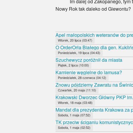
Im dalej od Zakopanego, tym tanie
Nowy Rok tak daleko od Giewontu?
Apel małopolskich weteranów do pr
Wtorek, 20 lipca (03:47)
O OrderOrła Białego dla gen. Kukliń
Poniedziałek, 19 lipca (04:43)
Szuchewycz poróżnił da miasta
Piątek, 2 lipca (10:00)
Kamienie węgielne do lamusa?
Poniedziałek, 28 czerwca (04:12)
Znowu pójdziemy Zawratu na Świni
Czwartek, 20 maja (11:10)
Krakowski Dworzec Główny PKP im.
Wtorek, 18 maja (03:48)
Mandat dla prezydenta Krakowa za p
Sobota, 1 maja (07:52)
TK przeciw ściganiu komunistycznyc
Sobota, 1 maja (02:52)