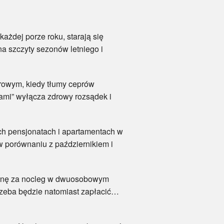
dej porze roku, starają się
na szczyty sezonów letniego i
owym, kiedy tłumy ceprów
ami” wyłącza zdrowy rozsądek i
h pensjonatach i apartamentach w
w porównaniu z październikiem i
enę za nocleg w dwuosobowym
rzeba będzie natomiast zapłacić…