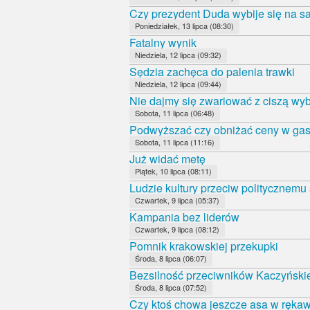
Czy prezydent Duda wybije się na 
Poniedziałek, 13 lipca (08:30)
Fatalny wynik
Niedziela, 12 lipca (09:32)
Sędzia zachęca do palenia trawki
Niedziela, 12 lipca (09:44)
Nie dajmy się zwariować z ciszą wy
Sobota, 11 lipca (06:48)
Podwyższać czy obniżać ceny w gas
Sobota, 11 lipca (11:16)
Już widać metę
Piątek, 10 lipca (08:11)
Ludzie kultury przeciw politycznemu
Czwartek, 9 lipca (05:37)
Kampania bez liderów
Czwartek, 9 lipca (08:12)
Pomnik krakowskiej przekupki
Środa, 8 lipca (06:07)
Bezsilność przeciwników Kaczyński
Środa, 8 lipca (07:52)
Czy ktoś chowa jeszcze asa w ręka