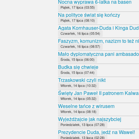
Nocna wyprawa 6-latka na basen
Piątek, 17 lipca (03:55)
Na polityce świat się kończy
Piątek, 17 lipca (08:10)
Agata Kornhauser-Duda i Kinga Duda
Czwartek, 16 lipca (05:54)
Faszyzm, komunizm, nazizm to też ni
Czwartek, 16 lipca (08:57)
Mało dyplomatyczna pani ambasado
Środa, 15 lipca (06:00)
Budka się chwieje
Środa, 15 lipca (07:44)
Trzaskowski czyli nikt
Wtorek, 14 lipca (10:32)
Święty Jan Paweł II patronem Kalwa
Wtorek, 14 lipca (05:32)
Weselne tańce z wirusem
Wtorek, 14 lipca (08:18)
Wyjeżdżajcie jak najszybciej
Poniedziałek, 13 lipca (07:28)
Prezydencie Duda, jedź na Wawel!
Poniedziałek, 13 lipca (02:28)