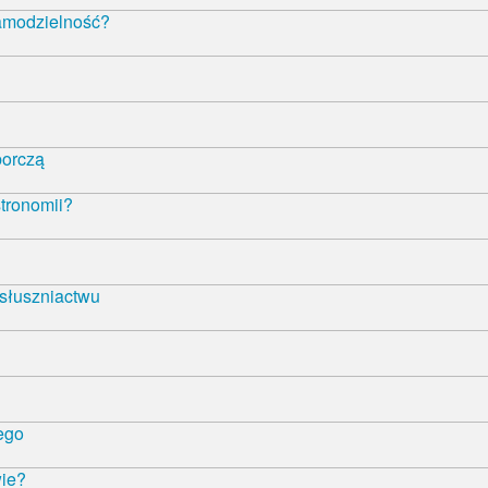
samodzielność?
borczą
tronomii?
 słuszniactwu
ego
wie?