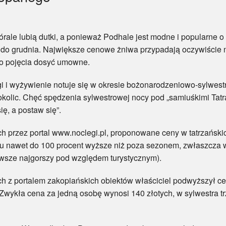
bią dutki, a ponieważ Podhale jest modne i popularne o każ
ia do grudnia. Największe cenowe żniwa przypadają oczywiście 
to pojęcia dosyć umowne.
yżywienie notuje się w okresie bożonarodzeniowo-sylwestr
kolic. Chęć spędzenia sylwestrowej nocy pod „samiuśkimi Tatr
ę, a postaw się”.
ez portal www.noclegi.pl, proponowane ceny w tatrzańskic
oku nawet do 100 procent wyższe niż poza sezonem, zwłaszcza 
zawsze najgorszy pod względem turystycznym).
portalem zakopiańskich obiektów właściciel podwyższył c
Zwykła cena za jedną osobę wynosi 140 złotych, w sylwestra t