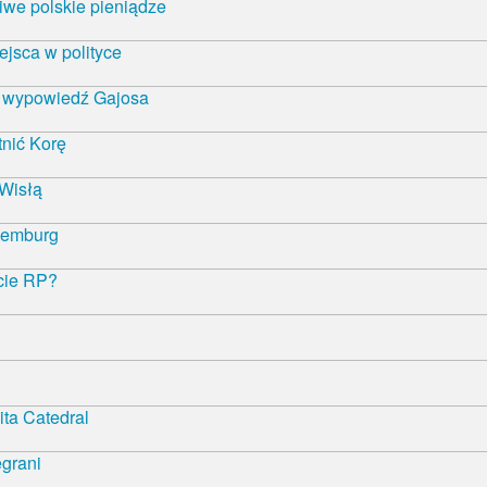
iwe polskie pieniądze
ejsca w polityce
ą wypowiedź Gajosa
nić Korę
 Wisłą
semburg
ncie RP?
ta Catedral
egrani