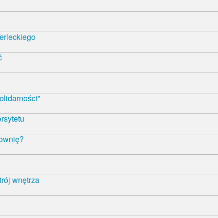
erleckiego
ć
olidarności"
rsytetu
łownię?
trój wnętrza