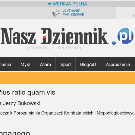
WERSJA PEŁNA
i
nomia
Myśl
Wiara
Sport
BlogAiD
Zaproszenia
lus ratio quam vis
r Jerzy Bukowski
zecznik Porozumienia Organizacji Kombatanckich i Niepodległościowy
kopanego