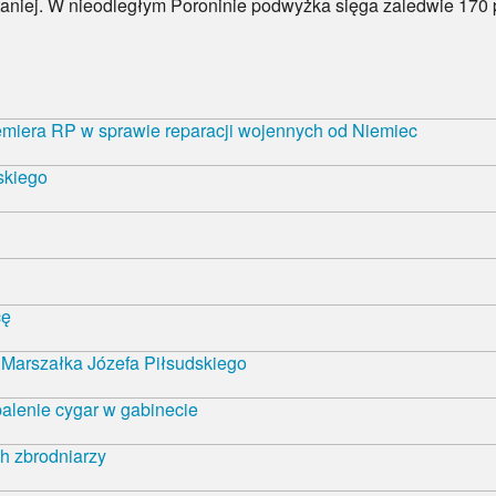
j. W nieodległym Poroninie podwyżka sięga zaledwie 170 proc
emiera RP w sprawie reparacji wojennych od Niemiec
skiego
cę
Marszałka Józefa Piłsudskiego
alenie cygar w gabinecie
h zbrodniarzy