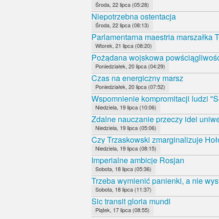
Środa, 22 lipca (05:28)
Niepotrzebna ostentacja
Środa, 22 lipca (08:13)
Parlamentarna maestria marszałka T
Wtorek, 21 lipca (08:20)
Pożądana wojskowa powściągliwoś
Poniedziałek, 20 lipca (04:29)
Czas na energiczny marsz
Poniedziałek, 20 lipca (07:52)
Wspomnienie kompromitacji ludzi "S
Niedziela, 19 lipca (10:06)
Zdalne nauczanie przeczy idei uniwe
Niedziela, 19 lipca (05:06)
Czy Trzaskowski zmarginalizuje Ho
Niedziela, 19 lipca (08:15)
Imperialne ambicje Rosjan
Sobota, 18 lipca (05:36)
Trzeba wymienić panienki, a nie wys
Sobota, 18 lipca (11:37)
Sic transit gloria mundi
Piątek, 17 lipca (08:55)