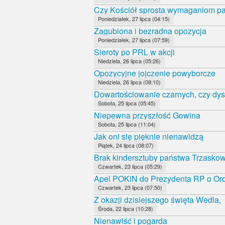
Czy Kościół sprosta wymaganiom 
Poniedziałek, 27 lipca (04:15)
Zagubiona i bezradna opozycja
Poniedziałek, 27 lipca (07:59)
Sieroty po PRL w akcji
Niedziela, 26 lipca (05:26)
Opozycyjne jojczenie powyborcze
Niedziela, 26 lipca (08:10)
Dowartościowanie czarnych, czy dys
Sobota, 25 lipca (05:45)
Niepewna przyszłość Gowina
Sobota, 25 lipca (11:04)
Jak oni się pięknie nienawidzą
Piątek, 24 lipca (08:07)
Brak kindersztuby państwa Trzasko
Czwartek, 23 lipca (05:29)
Apel POKiN do Prezydenta RP o Orde
Czwartek, 23 lipca (07:50)
Z okazji dzisiejszego święta Wedla,
Środa, 22 lipca (10:28)
Nienawiść i pogarda