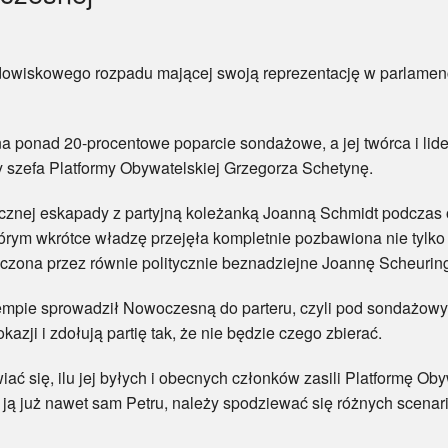
kowego rozpadu mającej swoją reprezentację w parlamencie 
ad 20-procentowe poparcie sondażowe, a jej twórca i lider 
cy szefa Platformy Obywatelskiej Grzegorza Schetynę.
ej eskapady z partyjną koleżanką Joanną Schmidt podczas o
tórym wkrótce władzę przejęła kompletnie pozbawiona nie tylko 
oczona przez równie politycznie beznadziejne Joannę Scheurin
e sprowadził Nowoczesną do parteru, czyli pod sondażowy p
kazji i zdołują partię tak, że nie będzie czego zbierać.
się, ilu jej byłych i obecnych członków zasili Platformę Obyw
ą już nawet sam Petru, należy spodziewać się różnych scenari