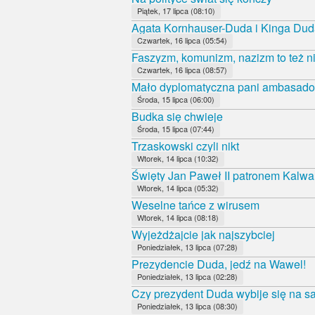
Piątek, 17 lipca (08:10)
Agata Kornhauser-Duda i Kinga Duda
Czwartek, 16 lipca (05:54)
Faszyzm, komunizm, nazizm to też ni
Czwartek, 16 lipca (08:57)
Mało dyplomatyczna pani ambasado
Środa, 15 lipca (06:00)
Budka się chwieje
Środa, 15 lipca (07:44)
Trzaskowski czyli nikt
Wtorek, 14 lipca (10:32)
Święty Jan Paweł II patronem Kalwa
Wtorek, 14 lipca (05:32)
Weselne tańce z wirusem
Wtorek, 14 lipca (08:18)
Wyjeżdżajcie jak najszybciej
Poniedziałek, 13 lipca (07:28)
Prezydencie Duda, jedź na Wawel!
Poniedziałek, 13 lipca (02:28)
Czy prezydent Duda wybije się na 
Poniedziałek, 13 lipca (08:30)