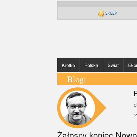
Krótko
Polska
Świat
Eko
Blogi
P
d
r
Żałosny koniec Nowo