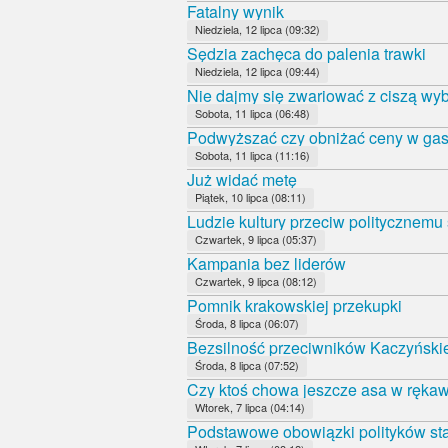
Fatalny wynik
Niedziela, 12 lipca (09:32)
Sędzia zachęca do palenia trawki
Niedziela, 12 lipca (09:44)
Nie dajmy się zwariować z ciszą wy
Sobota, 11 lipca (06:48)
Podwyższać czy obniżać ceny w gas
Sobota, 11 lipca (11:16)
Już widać metę
Piątek, 10 lipca (08:11)
Ludzie kultury przeciw politycznemu
Czwartek, 9 lipca (05:37)
Kampania bez liderów
Czwartek, 9 lipca (08:12)
Pomnik krakowskiej przekupki
Środa, 8 lipca (06:07)
Bezsilność przeciwników Kaczyński
Środa, 8 lipca (07:52)
Czy ktoś chowa jeszcze asa w ręka
Wtorek, 7 lipca (04:14)
Podstawowe obowiązki polityków sta