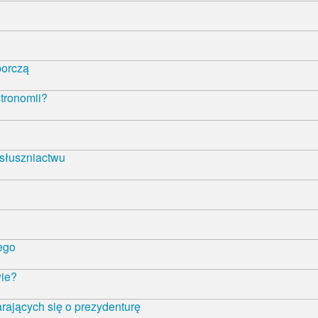
borczą
tronomii?
 słuszniactwu
ego
wie?
rających się o prezydenturę