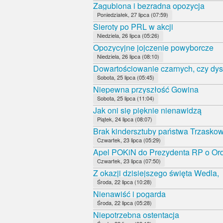
Zagubiona i bezradna opozycja
Poniedziałek, 27 lipca (07:59)
Sieroty po PRL w akcji
Niedziela, 26 lipca (05:26)
Opozycyjne jojczenie powyborcze
Niedziela, 26 lipca (08:10)
Dowartościowanie czarnych, czy dys
Sobota, 25 lipca (05:45)
Niepewna przyszłość Gowina
Sobota, 25 lipca (11:04)
Jak oni się pięknie nienawidzą
Piątek, 24 lipca (08:07)
Brak kindersztuby państwa Trzasko
Czwartek, 23 lipca (05:29)
Apel POKiN do Prezydenta RP o Orde
Czwartek, 23 lipca (07:50)
Z okazji dzisiejszego święta Wedla,
Środa, 22 lipca (10:28)
Nienawiść i pogarda
Środa, 22 lipca (05:28)
Niepotrzebna ostentacja