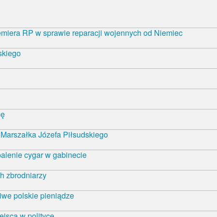
emiera RP w sprawie reparacji wojennych od Niemiec
skiego
cę
Marszałka Józefa Piłsudskiego
alenie cygar w gabinecie
h zbrodniarzy
iwe polskie pieniądze
ejsca w polityce