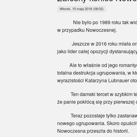
Wtorek, 15 maja 2018 (08:02)
Nie było po 1989 roku tak widowis
w przypadku Nowoczesnej.
Jeszcze w 2016 roku miała ona pon
jako lider całej opozycji dystansują
Ale to właśnie od jego romantyczn
totalna destrukcja ugrupowania, w k
wyrazistości Katarzyna Lubnauer ot
Ten damski tercet w szybkim tempi
że panie pokłócą się przy pierwszej o
Teraz pozostaje tylko zastanawiać 
nowego ugrupowania. Skoro opuścił j
Nowoczesna przeszła do historii.