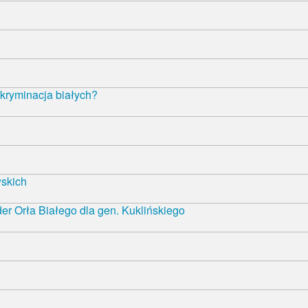
kryminacja białych?
wskich
r Orła Białego dla gen. Kuklińskiego