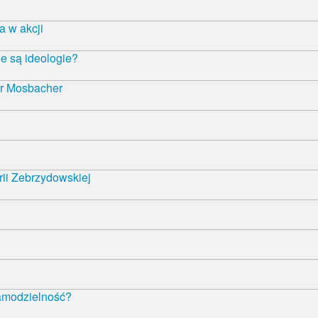
 w akcji
e są ideologie?
r Mosbacher
rii Zebrzydowskiej
samodzielność?