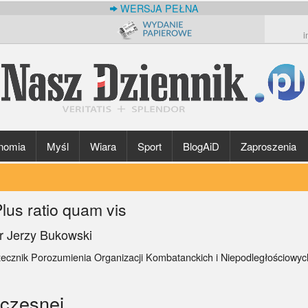
WERSJA PEŁNA
i
nomia
Myśl
Wiara
Sport
BlogAiD
Zaproszenia
lus ratio quam vis
r Jerzy Bukowski
zecznik Porozumienia Organizacji Kombatanckich i Niepodległościowy
czesnej