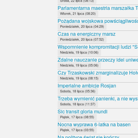
Środa, 22 lipca (08:13)
Parlamentarna maestria marszałka T
Wtorek, 21 lipca (08:20)
Pożądana wojskowa powściągliwoś
Poniedziałek, 20 lipca (04:29)
Czas na energiczny marsz
Poniedziałek, 20 lipca (07:52)
Wspomnienie kompromitacji ludzi "S
Niedziela, 19 lipca (10:06)
Zdalne nauczanie przeczy idei uniwe
Niedziela, 19 lipca (05:06)
Czy Trzaskowski zmarginalizuje Ho
Niedziela, 19 lipca (08:15)
Imperialne ambicje Rosjan
Sobota, 18 lipca (05:36)
Trzeba wymienić panienki, a nie wys
Sobota, 18 lipca (11:37)
Sic transit gloria mundi
Piątek, 17 lipca (08:55)
Nocna wyprawa 6-latka na basen
Piątek, 17 lipca (03:55)
Na polityce świat się kończy