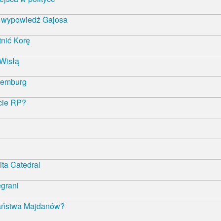
ą wypowiedź Gajosa
nić Korę
 Wisłą
semburg
ncie RP?
ta Catedral
egrani
państwa Majdanów?