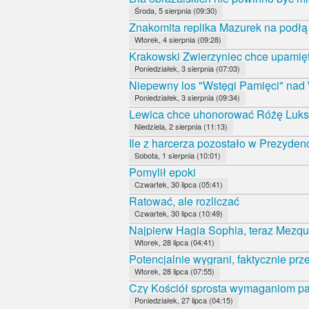
Środa, 5 sierpnia (09:30)
Znakomita replika Mazurek na podł
Wtorek, 4 sierpnia (09:28)
Krakowski Zwierzyniec chce upamięt
Poniedziałek, 3 sierpnia (07:03)
Niepewny los "Wstęgi Pamięci" nad
Poniedziałek, 3 sierpnia (09:34)
Lewica chce uhonorować Różę Luk
Niedziela, 2 sierpnia (11:13)
Ile z harcerza pozostało w Prezyde
Sobota, 1 sierpnia (10:01)
Pomylił epoki
Czwartek, 30 lipca (05:41)
Ratować, ale rozliczać
Czwartek, 30 lipca (10:49)
Najpierw Hagia Sophia, teraz Mezqui
Wtorek, 28 lipca (04:41)
Potencjalnie wygrani, faktycznie prz
Wtorek, 28 lipca (07:55)
Czy Kościół sprosta wymaganiom 
Poniedziałek, 27 lipca (04:15)