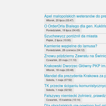
Apel małopolskich weteranów do pr
Wtorek, 20 lipca (03:47)
O OrderOrła Białego dla gen. Kukliń
Poniedziałek, 19 lipca (04:43)
Szuchewycz poróżnił da miasta
Piątek, 2 lipca (10:00)
Kamienie węgielne do lamusa?
Poniedziałek, 28 czerwca (04:12)
Znowu pójdziemy Zawratu na Świni
Czwartek, 20 maja (11:10)
Krakowski Dworzec Główny PKP im.
Wtorek, 18 maja (03:48)
Mandat dla prezydenta Krakowa za p
Sobota, 1 maja (07:52)
TK przeciw ściganiu komunistycznyc
Sobota, 1 maja (02:52)
Fałszywy niemiecki żołnierz, prawdz
Czwartek, 15 kwietnia (10:14)
Dla obrażalskich nie powinno być mi