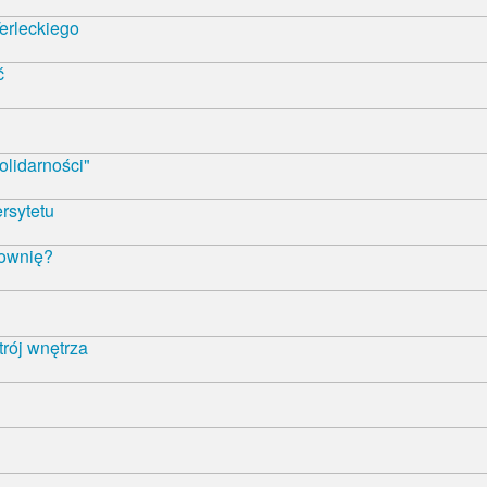
erleckiego
ć
olidarności"
rsytetu
łownię?
trój wnętrza