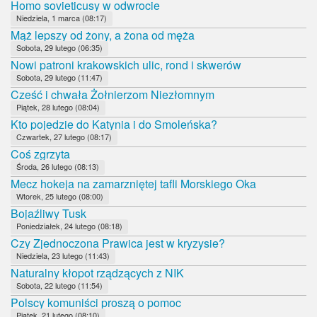
Homo sovieticusy w odwrocie
Niedziela, 1 marca (08:17)
Mąż lepszy od żony, a żona od męża
Sobota, 29 lutego (06:35)
Nowi patroni krakowskich ulic, rond i skwerów
Sobota, 29 lutego (11:47)
Cześć i chwała Żołnierzom Niezłomnym
Piątek, 28 lutego (08:04)
Kto pojedzie do Katynia i do Smoleńska?
Czwartek, 27 lutego (08:17)
Coś zgrzyta
Środa, 26 lutego (08:13)
Mecz hokeja na zamarzniętej tafli Morskiego Oka
Wtorek, 25 lutego (08:00)
Bojaźliwy Tusk
Poniedziałek, 24 lutego (08:18)
Czy Zjednoczona Prawica jest w kryzysie?
Niedziela, 23 lutego (11:43)
Naturalny kłopot rządzących z NIK
Sobota, 22 lutego (11:54)
Polscy komuniści proszą o pomoc
Piątek, 21 lutego (08:10)