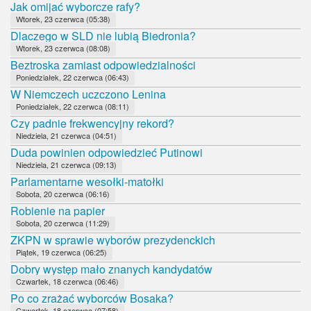
Jak omijać wyborcze rafy?
Wtorek, 23 czerwca (05:38)
Dlaczego w SLD nie lubią Biedronia?
Wtorek, 23 czerwca (08:08)
Beztroska zamiast odpowiedzialności
Poniedziałek, 22 czerwca (06:43)
W Niemczech uczczono Lenina
Poniedziałek, 22 czerwca (08:11)
Czy padnie frekwencyjny rekord?
Niedziela, 21 czerwca (04:51)
Duda powinien odpowiedzieć Putinowi
Niedziela, 21 czerwca (09:13)
Parlamentarne wesołki-matołki
Sobota, 20 czerwca (06:16)
Robienie na papier
Sobota, 20 czerwca (11:29)
ZKPN w sprawie wyborów prezydenckich
Piątek, 19 czerwca (06:25)
Dobry występ mało znanych kandydatów
Czwartek, 18 czerwca (06:46)
Po co zrażać wyborców Bosaka?
Czwartek, 18 czerwca (07:58)