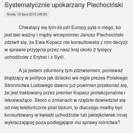
Myśl
Systematycznie upokarzany Piechociński
Środa, 15 lipca 2015 (08:20)
Wiara
Chwalący się tym że pół Europy pyta o niego, bo
Sport
jest taki ważny i mądry wicepremier Janusz Piechociński
zdziwił się, że Ewa Kopacz nie konsultowała z nim decyzji
BlogAiD
w sprawie przyjęcia przez nasz kraj około 2 tysięcy
uchodźców z Erytrei i z Syrii.
Zaproszenia
A ja jestem zdumiony tym zdziwieniem, ponieważ
błądzący w polityce jak dziecko we mgle prezes Polskiego
Stronnictwa Ludowego dawno już powinien przekonać się,
że jest traktowany przez premier Kopacz protekcjonalnie i
lekceważąco. Skoro o zmianach w rządzie dowiedział się
od niej telefonicznie post factum, to dlaczego miałby być
konsultowany w kwestii uchodźców lub jakiejkolwiek innej
wykraczającej poza podlegające mu sprawy rolnictwa?