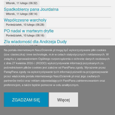
Wtorek, 11 lutego (06:32)
Spadkobiercy pana Jourdaina
Wtorek, 11 lutego (08:14)
Współczesne warchoły
Poniedziałek, 10 lutego (06:28)
PO nadal w martwym dryfie
Poniedziałek, 10 lutego (08:16)
Zła wiadomość dla Andrzeja Dudy
Niedziela, 9 lutego (09:07)
Na portalu internetowym NaszDziennik.pl mogą być wykorzystywane pliki cookies
8 dni w korkach
(tzw. ciasteczka) i inne technologie, m.in w celach statystycznych i reklamowych. W
Sobota, 8 lutego (06:59)
związku z wprowadzeniem Ogólnego rozporządzenia o ochronie danych osobowych
Wierni Bogu, Polsce i bliźnim
z dnia 27 kwietnia 2016 r. (RODO) wykorzystywanie informacji pozyskanych za
Sobota, 8 lutego (11:52)
pośrednictwem plików cookies jest zależne od Pani/Pana zgody. Wyrażenie przez
Panią/Pana zgody na wykorzystywanie tych informacji pozwoli na przygotowywanie
Czy Andrzej Duda udźwignie rolę faworyta?
przez właściciela portalu internetowego NaszDziennik.pl oraz jego zaufanych
Piątek, 7 lutego (09:07)
partnerów treści oraz reklam odpowiadających Pani/Pana zainteresowaniom oraz
Dobrane towarzystwo: Hołownia, Jachira, Palikot
preferencjom, a także będzie pomocne w celu analitycznym.
Czwartek, 6 lutego (02:06)
Pidżama, rogi i marihuana
ZGADZAM SIĘ
Więcej
Czwartek, 6 lutego (08:12)
Hołownia w utartych koleinach
Środa, 5 lutego (08:12)