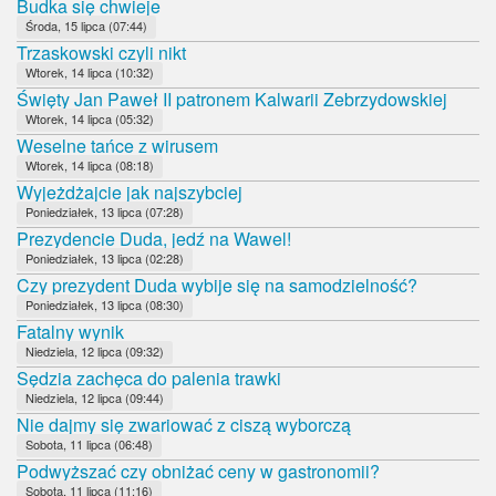
Budka się chwieje
Środa, 15 lipca (07:44)
Trzaskowski czyli nikt
Wtorek, 14 lipca (10:32)
Święty Jan Paweł II patronem Kalwarii Zebrzydowskiej
Wtorek, 14 lipca (05:32)
Weselne tańce z wirusem
Wtorek, 14 lipca (08:18)
Wyjeżdżajcie jak najszybciej
Poniedziałek, 13 lipca (07:28)
Prezydencie Duda, jedź na Wawel!
Poniedziałek, 13 lipca (02:28)
Czy prezydent Duda wybije się na samodzielność?
Poniedziałek, 13 lipca (08:30)
Fatalny wynik
Niedziela, 12 lipca (09:32)
Sędzia zachęca do palenia trawki
Niedziela, 12 lipca (09:44)
Nie dajmy się zwariować z ciszą wyborczą
Sobota, 11 lipca (06:48)
Podwyższać czy obniżać ceny w gastronomii?
Sobota, 11 lipca (11:16)