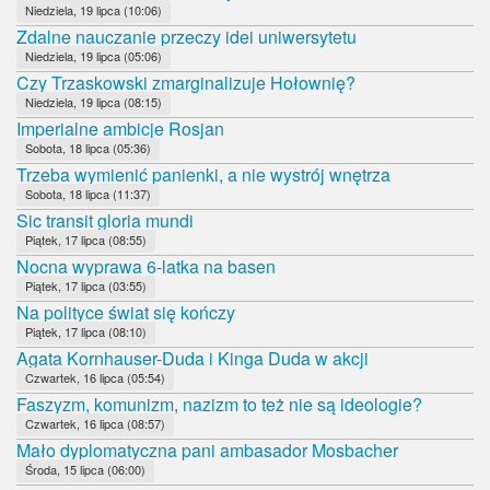
Niedziela, 19 lipca (10:06)
Zdalne nauczanie przeczy idei uniwersytetu
Niedziela, 19 lipca (05:06)
Czy Trzaskowski zmarginalizuje Hołownię?
Niedziela, 19 lipca (08:15)
Imperialne ambicje Rosjan
Sobota, 18 lipca (05:36)
Trzeba wymienić panienki, a nie wystrój wnętrza
Sobota, 18 lipca (11:37)
Sic transit gloria mundi
Piątek, 17 lipca (08:55)
Nocna wyprawa 6-latka na basen
Piątek, 17 lipca (03:55)
Na polityce świat się kończy
Piątek, 17 lipca (08:10)
Agata Kornhauser-Duda i Kinga Duda w akcji
Czwartek, 16 lipca (05:54)
Faszyzm, komunizm, nazizm to też nie są ideologie?
Czwartek, 16 lipca (08:57)
Mało dyplomatyczna pani ambasador Mosbacher
Środa, 15 lipca (06:00)