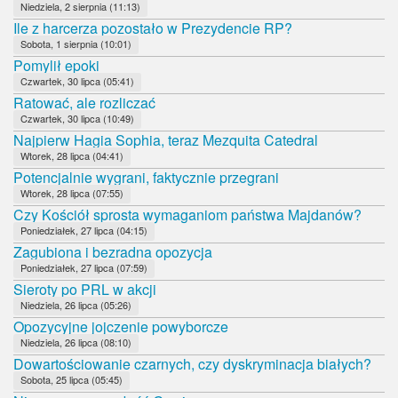
Niedziela, 2 sierpnia (11:13)
Ile z harcerza pozostało w Prezydencie RP?
Sobota, 1 sierpnia (10:01)
Pomylił epoki
Czwartek, 30 lipca (05:41)
Ratować, ale rozliczać
Czwartek, 30 lipca (10:49)
Najpierw Hagia Sophia, teraz Mezquita Catedral
Wtorek, 28 lipca (04:41)
Potencjalnie wygrani, faktycznie przegrani
Wtorek, 28 lipca (07:55)
Czy Kościół sprosta wymaganiom państwa Majdanów?
Poniedziałek, 27 lipca (04:15)
Zagubiona i bezradna opozycja
Poniedziałek, 27 lipca (07:59)
Sieroty po PRL w akcji
Niedziela, 26 lipca (05:26)
Opozycyjne jojczenie powyborcze
Niedziela, 26 lipca (08:10)
Dowartościowanie czarnych, czy dyskryminacja białych?
Sobota, 25 lipca (05:45)