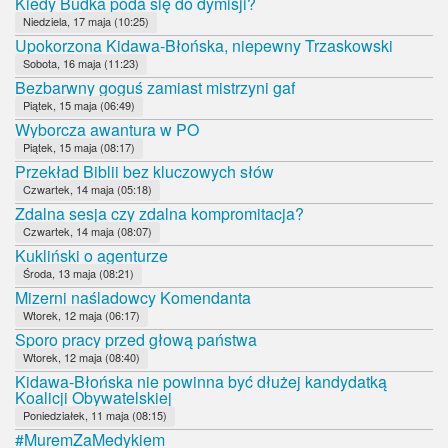
Kiedy Budka poda się do dymisji?
Niedziela, 17 maja (10:25)
Upokorzona Kidawa-Błońska, niepewny Trzaskowski
Sobota, 16 maja (11:23)
Bezbarwny goguś zamiast mistrzyni gaf
Piątek, 15 maja (06:49)
Wyborcza awantura w PO
Piątek, 15 maja (08:17)
Przekład Biblii bez kluczowych słów
Czwartek, 14 maja (05:18)
Zdalna sesja czy zdalna kompromitacja?
Czwartek, 14 maja (08:07)
Kukliński o agenturze
Środa, 13 maja (08:21)
Mizerni naśladowcy Komendanta
Wtorek, 12 maja (06:17)
Sporo pracy przed głową państwa
Wtorek, 12 maja (08:40)
Kidawa-Błońska nie powinna być dłużej kandydatką
Koalicji Obywatelskiej
Poniedziałek, 11 maja (08:15)
#MuremZaMedykiem