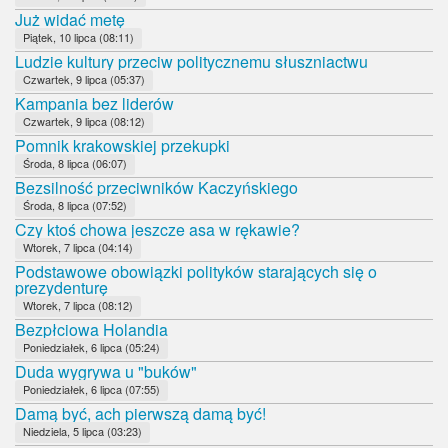
Już widać metę
Piątek, 10 lipca (08:11)
Ludzie kultury przeciw politycznemu słuszniactwu
Czwartek, 9 lipca (05:37)
Kampania bez liderów
Czwartek, 9 lipca (08:12)
Pomnik krakowskiej przekupki
Środa, 8 lipca (06:07)
Bezsilność przeciwników Kaczyńskiego
Środa, 8 lipca (07:52)
Czy ktoś chowa jeszcze asa w rękawie?
Wtorek, 7 lipca (04:14)
Podstawowe obowiązki polityków starających się o
prezydenturę
Wtorek, 7 lipca (08:12)
Bezpłciowa Holandia
Poniedziałek, 6 lipca (05:24)
Duda wygrywa u "buków"
Poniedziałek, 6 lipca (07:55)
Damą być, ach pierwszą damą być!
Niedziela, 5 lipca (03:23)