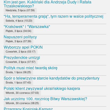
Kim jest gen. Kukliński dla Andrzeja Dudy i Rafała
Trzaskowskiego?
Niedziela, 5 lipca (07:59)
"Ha, temperamenta grają", tym razem w walce politycznej
Sobota, 4 lipca (10:23)
"Krakówek" i "Warszawka"
Piątek, 3 lipca (04:04)
Napuszeni politycy
Piątek, 3 lipca (07:39)
Wyborczy apel POKiN
Czwartek, 2 lipca (03:17)
Prezydenckie umizgi
Czwartek, 2 lipca (07:57)
Polityk musi mieć twardą skórę
Środa, 1 lipca (06:25)
Spór o telewizyjne starcie kandydatów do prezydentury
Środa, 1 lipca (07:43)
Polski klient zwyzywał ukraińskiego kasjera
Wtorek, 30 czerwca (07:03)
Jak uczcimy 100. rocznicę Bitwy Warszawskiej?
Wtorek, 30 czerwca (08:25)
Przegrany Kosiniak-Kamysz