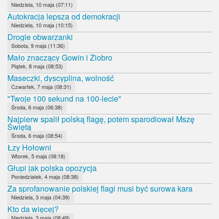
Niedziela, 10 maja (07:11)
Autokracja lepsza od demokracji
Niedziela, 10 maja (10:15)
Drogie obwarzanki
Sobota, 9 maja (11:36)
Mało znaczący Gowin i Ziobro
Piątek, 8 maja (08:53)
Maseczki, dyscyplina, wolność
Czwartek, 7 maja (08:31)
"Twoje 100 sekund na 100-lecie"
Środa, 6 maja (06:38)
Najpierw spalił polską flagę, potem sparodiował Mszę
Świętą
Środa, 6 maja (08:54)
Łzy Hołowni
Wtorek, 5 maja (08:18)
Głupi jak polska opozycja
Poniedziałek, 4 maja (08:38)
Za sprofanowanie polskiej flagi musi być surowa kara
Niedziela, 3 maja (04:39)
Kto da więcej?
Niedziela, 3 maja (08:49)