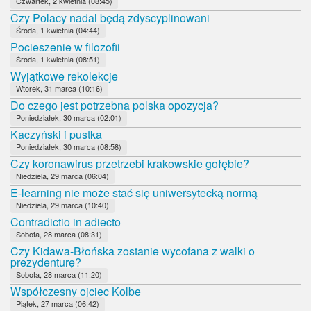
Czwartek, 2 kwietnia (08:45)
Czy Polacy nadal będą zdyscyplinowani
Środa, 1 kwietnia (04:44)
Pocieszenie w filozofii
Środa, 1 kwietnia (08:51)
Wyjątkowe rekolekcje
Wtorek, 31 marca (10:16)
Do czego jest potrzebna polska opozycja?
Poniedziałek, 30 marca (02:01)
Kaczyński i pustka
Poniedziałek, 30 marca (08:58)
Czy koronawirus przetrzebi krakowskie gołębie?
Niedziela, 29 marca (06:04)
E-learning nie może stać się uniwersytecką normą
Niedziela, 29 marca (10:40)
Contradictio in adiecto
Sobota, 28 marca (08:31)
Czy Kidawa-Błońska zostanie wycofana z walki o
prezydenturę?
Sobota, 28 marca (11:20)
Współczesny ojciec Kolbe
Piątek, 27 marca (06:42)