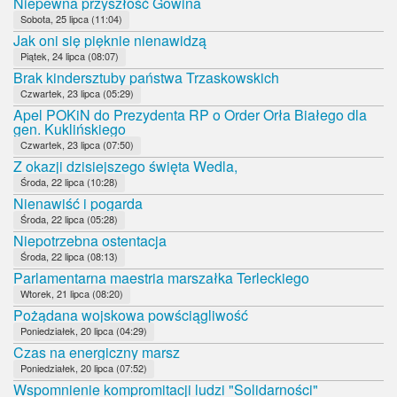
Niepewna przyszłość Gowina
Sobota, 25 lipca (11:04)
Jak oni się pięknie nienawidzą
Piątek, 24 lipca (08:07)
Brak kindersztuby państwa Trzaskowskich
Czwartek, 23 lipca (05:29)
Apel POKiN do Prezydenta RP o Order Orła Białego dla
gen. Kuklińskiego
Czwartek, 23 lipca (07:50)
Z okazji dzisiejszego święta Wedla,
Środa, 22 lipca (10:28)
Nienawiść i pogarda
Środa, 22 lipca (05:28)
Niepotrzebna ostentacja
Środa, 22 lipca (08:13)
Parlamentarna maestria marszałka Terleckiego
Wtorek, 21 lipca (08:20)
Pożądana wojskowa powściągliwość
Poniedziałek, 20 lipca (04:29)
Czas na energiczny marsz
Poniedziałek, 20 lipca (07:52)
Wspomnienie kompromitacji ludzi "Solidarności"