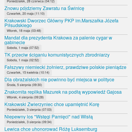
Poniedziałek, 28 czerwca (04:12)
Znowu pójdziemy Zawratu na Świnicę
Czwartek, 20 maja (11:10)
Krakowski Dworzec Główny PKP im.Marszałka Józefa
Piłsudskiego
Wtorek, 18 maja (03:48)
Mandat dla prezydenta Krakowa za palenie cygar w
gabinecie
Sobota, 1 maja (07:52)
TK przeciw ściganiu komunistycznych zbrodniarzy
Sobota, 1 maja (02:52)
Fałszywy niemiecki żołnierz, prawdziwe polskie pieniądze
Czwartek, 15 kwietnia (10:14)
Dla obrażalskich nie powinno być miejsca w polityce
Środa, 5 sierpnia (09:30)
Znakomita replika Mazurek na podłą wypowiedź Gajosa
Wtorek, 4 sierpnia (09:28)
Krakowski Zwierzyniec chce upamiętnić Korę
Poniedziałek, 3 sierpnia (07:03)
Niepewny los "Wstęgi Pamięci" nad Wisłą
Poniedziałek, 3 sierpnia (09:34)
Lewica chce uhonorować Różę Luksemburg