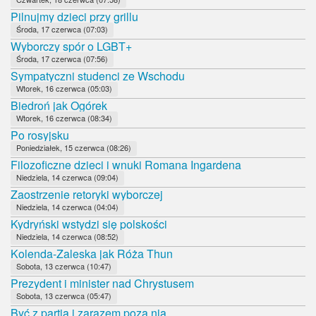
Pilnujmy dzieci przy grillu
Środa, 17 czerwca (07:03)
Wyborczy spór o LGBT+
Środa, 17 czerwca (07:56)
Sympatyczni studenci ze Wschodu
Wtorek, 16 czerwca (05:03)
Biedroń jak Ogórek
Wtorek, 16 czerwca (08:34)
Po rosyjsku
Poniedziałek, 15 czerwca (08:26)
Filozoficzne dzieci i wnuki Romana Ingardena
Niedziela, 14 czerwca (09:04)
Zaostrzenie retoryki wyborczej
Niedziela, 14 czerwca (04:04)
Kydryński wstydzi się polskości
Niedziela, 14 czerwca (08:52)
Kolenda-Zaleska jak Róża Thun
Sobota, 13 czerwca (10:47)
Prezydent i minister nad Chrystusem
Sobota, 13 czerwca (05:47)
Być z partią i zarazem poza nią