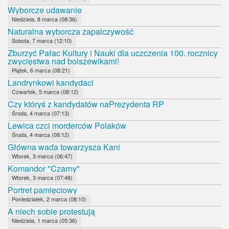
Wyborcze udawanie
Niedziela, 8 marca (08:36)
Naturalna wyborcza zapalczywość
Sobota, 7 marca (12:10)
Zburzyć Pałac Kultury i Nauki dla uczczenia 100. rocznicy
zwycięstwa nad bolszewikami!
Piątek, 6 marca (08:21)
Landrynkowi kandydaci
Czwartek, 5 marca (08:12)
Czy któryś z kandydatów naPrezydenta RP
Środa, 4 marca (07:13)
Lewica czci morderców Polaków
Środa, 4 marca (08:12)
Główna wada towarzysza Kani
Wtorek, 3 marca (06:47)
Komandor "Czarny"
Wtorek, 3 marca (07:48)
Portret pamięciowy
Poniedziałek, 2 marca (08:10)
A niech sobie protestują
Niedziela, 1 marca (05:36)