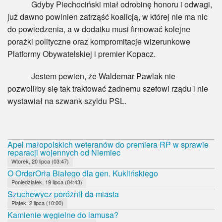
Gdyby Piechociński miał odrobinę honoru i odwagi,
już dawno powinien zatrząść koalicją, w której nie ma nic
do powiedzenia, a w dodatku musi firmować kolejne
porażki polityczne oraz kompromitacje wizerunkowe
Platformy Obywatelskiej i premier Kopacz.
Jestem pewien, że Waldemar Pawlak nie
pozwoliłby się tak traktować żadnemu szefowi rządu i nie
wystawiał na szwank szyldu PSL.
Apel małopolskich weteranów do premiera RP w sprawie
reparacji wojennych od Niemiec
Wtorek, 20 lipca (03:47)
O OrderOrła Białego dla gen. Kuklińskiego
Poniedziałek, 19 lipca (04:43)
Szuchewycz poróżnił da miasta
Piątek, 2 lipca (10:00)
Kamienie węgielne do lamusa?