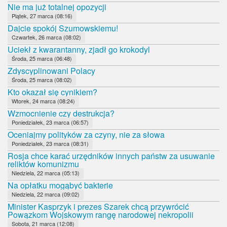
Nie ma już totalnej opozycji
Piątek, 27 marca (08:16)
Dajcie spokój Szumowskiemu!
Czwartek, 26 marca (08:02)
Uciekł z kwarantanny, zjadł go krokodyl
Środa, 25 marca (06:48)
Zdyscyplinowani Polacy
Środa, 25 marca (08:02)
Kto okazał się cynikiem?
Wtorek, 24 marca (08:24)
Wzmocnienie czy destrukcja?
Poniedziałek, 23 marca (06:57)
Oceniajmy polityków za czyny, nie za słowa
Poniedziałek, 23 marca (08:31)
Rosja chce karać urzędników innych państw za usuwanie
reliktów komunizmu
Niedziela, 22 marca (05:13)
Na opłatku mogąbyć bakterie
Niedziela, 22 marca (09:02)
Minister Kasprzyk i prezes Szarek chcą przywrócić
Powązkom Wojskowym rangę narodowej nekropolii
Sobota, 21 marca (12:08)