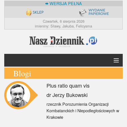
WERSJA PEŁNA
Czwartek, 6 sierpnia 2026
imieniny: Sławy, Jakuba, Felicysma
Blogi
Krótko
Plus ratio quam vis
Polska
dr Jerzy Bukowski
Świat
rzecznik Porozumienia Organizacji
Kombatanckich i Niepodległościowych w
Ekonomia
Krakowie