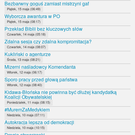
Bezbarwny goguś zamiast mistrzyni gaf
Piątek, 15 maja (06:49)
Wyborcza awantura w PO
Piątek, 15 maja (08:17)
Przekład Biblii bez kluczowych słów
Czwartek, 14 maja (05:18)
Zdalna sesja czy zdalna kompromitacja?
Czwartek, 14 maja (08:07)
Kukliński o agenturze
Środa, 13 maja (08:21)
Mizerni naśladowcy Komendanta
Wtorek, 12 maja (06:17)
Sporo pracy przed głową państwa
Wtorek, 12 maja (08:40)
Kidawa-Błońska nie powinna być dłużej kandydatką
Koalicji Obywatelskiej
Poniedziałek, 11 maja (08:15)
#MuremZaMedykiem
Niedziela, 10 maja (07:11)
Autokracja lepsza od demokracji
Niedziela, 10 maja (10:15)
Drogie obwarzanki