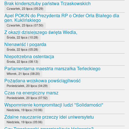
Brak kindersztuby państwa Trzaskowskich
Czwartek, 23 lipca (05:29)
Apel POKiN do Prezydenta RP o Order Orła Białego dla
gen. Kuklińskiego
Czwartek, 23 lipca (07:50)
Z okazji dzisiejszego święta Wedla,
Środa, 22 lipca (10:28)
Nienawiść i pogarda
Środa, 22 lipca (05:28)
Niepotrzebna ostentacja
Środa, 22 lipca (08:13)
Parlamentarna maestria marszałka Terleckiego
Wtorek, 21 lipca (08:20)
Pożądana wojskowa powściągliwość
Poniedziałek, 20 lipca (04:29)
Czas na energiczny marsz
Poniedziałek, 20 lipca (07:52)
Wspomnienie kompromitacji ludzi "Solidarności"
Niedziela, 19 lipca (10:06)
Zdalne nauczanie przeczy idei uniwersytetu
Niedziela, 19 lipca (05:06)
Czy Trzaskowski zmarginalizuje Hołownię?