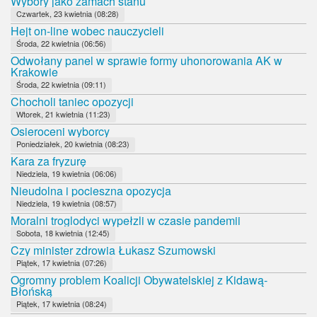
Wybory jako zamach stanu
Czwartek, 23 kwietnia (08:28)
Hejt on-line wobec nauczycieli
Środa, 22 kwietnia (06:56)
Odwołany panel w sprawie formy uhonorowania AK w
Krakowie
Środa, 22 kwietnia (09:11)
Chocholi taniec opozycji
Wtorek, 21 kwietnia (11:23)
Osieroceni wyborcy
Poniedziałek, 20 kwietnia (08:23)
Kara za fryzurę
Niedziela, 19 kwietnia (06:06)
Nieudolna i pocieszna opozycja
Niedziela, 19 kwietnia (08:57)
Moralni troglodyci wypełzli w czasie pandemii
Sobota, 18 kwietnia (12:45)
Czy minister zdrowia Łukasz Szumowski
Piątek, 17 kwietnia (07:26)
Ogromny problem Koalicji Obywatelskiej z Kidawą-
Błońską
Piątek, 17 kwietnia (08:24)