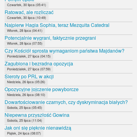
Czwartek, 30 lipca (05:41)
Ratować, ale rozliczać
Czwartek, 30 lipca (10:49)
Najpierw Hagia Sophia, teraz Mezquita Catedral
Wtorek, 28 lipca (04:41)
Potencjalnie wygrani, faktycznie przegrani
Wtorek, 28 lipca (07:55)
Czy Kościół sprosta wymaganiom państwa Majdanów?
Poniedziałek, 27 lipca (04:15)
Zagubiona i bezradna opozycja
Poniedziałek, 27 lipca (07:59)
Sieroty po PRL w akcji
Niedziela, 26 lipca (05:26)
Opozycyjne jojczenie powyborcze
Niedziela, 26 lipca (08:10)
Dowartościowanie czarnych, czy dyskryminacja białych?
Sobota, 25 lipca (05:45)
Niepewna przyszłość Gowina
Sobota, 25 lipca (11:04)
Jak oni się pięknie nienawidzą
Piątek, 24 lipca (08:07)