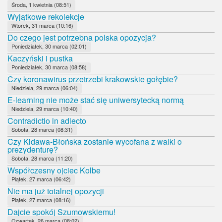
Środa, 1 kwietnia (08:51)
Wyjątkowe rekolekcje
Wtorek, 31 marca (10:16)
Do czego jest potrzebna polska opozycja?
Poniedziałek, 30 marca (02:01)
Kaczyński i pustka
Poniedziałek, 30 marca (08:58)
Czy koronawirus przetrzebi krakowskie gołębie?
Niedziela, 29 marca (06:04)
E-learning nie może stać się uniwersytecką normą
Niedziela, 29 marca (10:40)
Contradictio in adiecto
Sobota, 28 marca (08:31)
Czy Kidawa-Błońska zostanie wycofana z walki o
prezydenturę?
Sobota, 28 marca (11:20)
Współczesny ojciec Kolbe
Piątek, 27 marca (06:42)
Nie ma już totalnej opozycji
Piątek, 27 marca (08:16)
Dajcie spokój Szumowskiemu!
Czwartek, 26 marca (08:02)