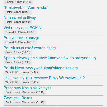
Sobota, 4 lipca (10:23)
"Krakówek" i "Warszawka"
Piątek, 3 lipca (04:04)
Napuszeni politycy
Piątek, 3 lipca (07:39)
Wyborczy apel POKiN
Czwartek, 2 lipca (03:17)
Prezydenckie umizgi
Czwartek, 2 lipca (07:57)
Polityk musi mieć twardą skórę
Środa, 1 lipca (06:25)
Spór o telewizyjne starcie kandydatów do prezydentury
Środa, 1 lipca (07:43)
Polski klient zwyzywał ukraińskiego kasjera
Wtorek, 30 czerwca (07:03)
Jak uczcimy 100. rocznicę Bitwy Warszawskiej?
Wtorek, 30 czerwca (08:25)
Przegrany Kosiniak-Kamysz
Poniedziałek, 29 czerwca (07:12)
Zwycięski Bosak
Poniedziałek, 29 czerwca (01:45)