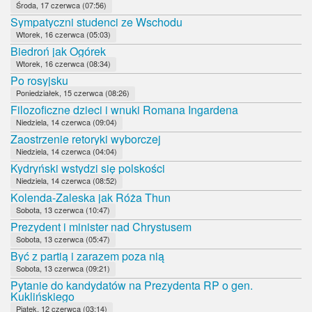
Środa, 17 czerwca (07:56)
Sympatyczni studenci ze Wschodu
Wtorek, 16 czerwca (05:03)
Biedroń jak Ogórek
Wtorek, 16 czerwca (08:34)
Po rosyjsku
Poniedziałek, 15 czerwca (08:26)
Filozoficzne dzieci i wnuki Romana Ingardena
Niedziela, 14 czerwca (09:04)
Zaostrzenie retoryki wyborczej
Niedziela, 14 czerwca (04:04)
Kydryński wstydzi się polskości
Niedziela, 14 czerwca (08:52)
Kolenda-Zaleska jak Róża Thun
Sobota, 13 czerwca (10:47)
Prezydent i minister nad Chrystusem
Sobota, 13 czerwca (05:47)
Być z partią i zarazem poza nią
Sobota, 13 czerwca (09:21)
Pytanie do kandydatów na Prezydenta RP o gen.
Kuklińskiego
Piątek, 12 czerwca (03:14)