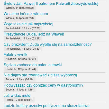
Święty Jan Paweł II patronem Kalwarii Zebrzydowskiej
Wtorek, 14 lipca (05:32)
Weselne tańce z wirusem
Wtorek, 14 lipca (08:18)
Wyjeżdżajcie jak najszybciej
Poniedziałek, 13 lipca (07:28)
Prezydencie Duda, jedź na Wawel!
Poniedziałek, 13 lipca (02:28)
Czy prezydent Duda wybije się na samodzielność?
Poniedziałek, 13 lipca (08:30)
Fatalny wynik
Niedziela, 12 lipca (09:32)
Sędzia zachęca do palenia trawki
Niedziela, 12 lipca (09:44)
Nie dajmy się zwariować z ciszą wyborczą
Sobota, 11 lipca (06:48)
Podwyższać czy obniżać ceny w gastronomii?
Sobota, 11 lipca (11:16)
Już widać metę
Piątek, 10 lipca (08:11)
Ludzie kultury przeciw politycznemu słuszniactwu