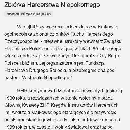
Myśl
Zbiórka Harcerstwa Niepokornego
Niedziela, 20 maja 2018 (08:12)
Wiara
W najbliższy weekend odbędzie się w Krakowie
Sport
ogólnopolska zbiórka członków Ruchu Harcerskiego
Rzeczypospolitej - niejawnej struktury wewnątrz Związku
BlogAiD
Harcerstwa Polskiego działającej w latach 80. ubiegłego
wieku zgodnie z przedwojennymi ideałami służby Bogu,
Zaproszenia
Polsce i bliźnim. Jej organizatorem jest Fundacja
Harcerstwa Drugiego Stulecia, a przebiegnie ona pod
hasłem „W służbie Niepodległej”
RHR kontynuował działalność powstałych jesienią
1980 roku, a rozwiązanych w stanie wojennym przez
Główną Kwaterę ZHP Kręgów Instruktorów Harcerskich
im. Andrzeja Małkowskiego starających się przywrócić
polskiemu skautingowi zasady, jakim hołdował on przed
1939 rokiem, w czasie II wojny światowej oraz tuż po