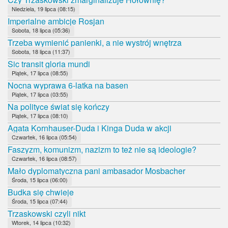
Niedziela, 19 lipca (08:15)
Imperialne ambicje Rosjan
Sobota, 18 lipca (05:36)
Trzeba wymienić panienki, a nie wystrój wnętrza
Sobota, 18 lipca (11:37)
Sic transit gloria mundi
Piątek, 17 lipca (08:55)
Nocna wyprawa 6-latka na basen
Piątek, 17 lipca (03:55)
Na polityce świat się kończy
Piątek, 17 lipca (08:10)
Agata Kornhauser-Duda i Kinga Duda w akcji
Czwartek, 16 lipca (05:54)
Faszyzm, komunizm, nazizm to też nie są ideologie?
Czwartek, 16 lipca (08:57)
Mało dyplomatyczna pani ambasador Mosbacher
Środa, 15 lipca (06:00)
Budka się chwieje
Środa, 15 lipca (07:44)
Trzaskowski czyli nikt
Wtorek, 14 lipca (10:32)