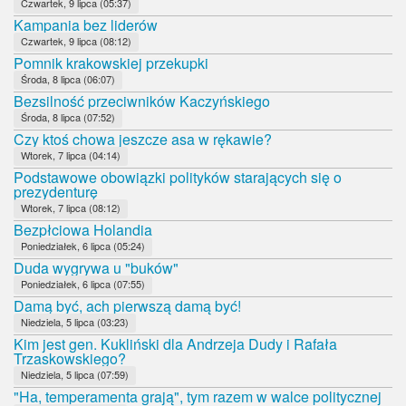
Czwartek, 9 lipca (05:37)
Kampania bez liderów
Czwartek, 9 lipca (08:12)
Pomnik krakowskiej przekupki
Środa, 8 lipca (06:07)
Bezsilność przeciwników Kaczyńskiego
Środa, 8 lipca (07:52)
Czy ktoś chowa jeszcze asa w rękawie?
Wtorek, 7 lipca (04:14)
Podstawowe obowiązki polityków starających się o
prezydenturę
Wtorek, 7 lipca (08:12)
Bezpłciowa Holandia
Poniedziałek, 6 lipca (05:24)
Duda wygrywa u "buków"
Poniedziałek, 6 lipca (07:55)
Damą być, ach pierwszą damą być!
Niedziela, 5 lipca (03:23)
Kim jest gen. Kukliński dla Andrzeja Dudy i Rafała
Trzaskowskiego?
Niedziela, 5 lipca (07:59)
"Ha, temperamenta grają", tym razem w walce politycznej