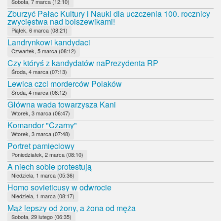
Sobota, 7 marca (12:10)
Zburzyć Pałac Kultury i Nauki dla uczczenia 100. rocznicy
zwycięstwa nad bolszewikami!
Piątek, 6 marca (08:21)
Landrynkowi kandydaci
Czwartek, 5 marca (08:12)
Czy któryś z kandydatów naPrezydenta RP
Środa, 4 marca (07:13)
Lewica czci morderców Polaków
Środa, 4 marca (08:12)
Główna wada towarzysza Kani
Wtorek, 3 marca (06:47)
Komandor "Czarny"
Wtorek, 3 marca (07:48)
Portret pamięciowy
Poniedziałek, 2 marca (08:10)
A niech sobie protestują
Niedziela, 1 marca (05:36)
Homo sovieticusy w odwrocie
Niedziela, 1 marca (08:17)
Mąż lepszy od żony, a żona od męża
Sobota, 29 lutego (06:35)