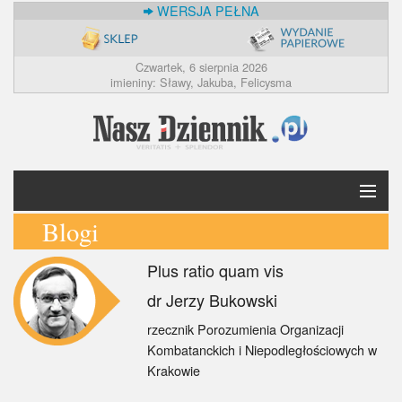
WERSJA PEŁNA
Czwartek, 6 sierpnia 2026
imieniny: Sławy, Jakuba, Felicysma
Blogi
Krótko
Plus ratio quam vis
Polska
dr Jerzy Bukowski
Świat
rzecznik Porozumienia Organizacji
Kombatanckich i Niepodległościowych w
Ekonomia
Krakowie