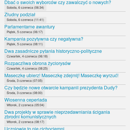
Dbać o swoich wyborców czy zawalczyć o nowych?
Sobota, 6 czerwca (06:34)
Złudny podział
Sobota, 6 czerwca (11:41)
Parlamentarne awantury
Piątek, 5 czerwca (06:17)
Kampania pozytywna czy negatywna?
Piątek, 5 czerwca (08:11)
Dwa zasadnicze pytania historyczno-polityczne
Czwartek, 4 czerwca (06:18)
Rozpaczliwa obrona życiorysów
Czwartek, 4 czerwca (08:25)
Maseczkę ubierz! Maseczkę zdejmij! Maseczkę wyrzuć!
Środa, 3 czerwca (07:05)
Czy będzie nowe otwarcie kampanii prezydenta Dudy?
Środa, 3 czerwca (08:00)
Wiosenna ceperiada
Wtorek, 2 czerwca (05:04)
Dwa projekty w sprawie nieprzedawniania ścigania
zbrodni komunistycznych
Wtorek, 2 czerwca (08:17)
Uczniowie to nie cichociemni