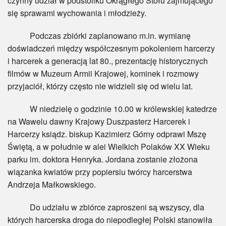
czynny udział w podstoliku Okrągłego Stołu zajmującego
się sprawami wychowania i młodzieży.
Podczas zbiórki zaplanowano m.in. wymianę
doświadczeń między współczesnym pokoleniem harcerzy
i harcerek a generacją lat 80., prezentację historycznych
filmów w Muzeum Armii Krajowej, kominek i rozmowy
przyjaciół, którzy często nie widzieli się od wielu lat.
W niedzielę o godzinie 10.00 w królewskiej katedrze
na Wawelu dawny Krajowy Duszpasterz Harcerek i
Harcerzy ksiądz. biskup Kazimierz Górny odprawi Mszę
Świętą, a w południe w alei Wielkich Polaków XX Wieku
parku im. doktora Henryka. Jordana zostanie złożona
wiązanka kwiatów przy popiersiu twórcy harcerstwa
Andrzeja Małkowskiego.
Do udziału w zbiórce zaproszeni są wszyscy, dla
których harcerska droga do niepodległej Polski stanowiła