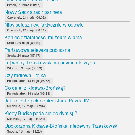
Piątek, 22 maja (08:15)
Nowy Sącz stracił partnera
Czwartek, 21 maja (06:32)
Niby sojusznicy, faktycznie wrogowie
Czwartek, 21 maja (08:11)
Koniec działalności muzeum-widma
Środa, 20 maja (05:49)
Państwowa telewizji publiczna
Środa, 20 maja (07:47)
Tej wojny Trzaskowski na pewno nie wygra
Wtorek, 19 maja (08:29)
Czy radiowa Trójka
Poniedziałek, 18 maja (06:38)
Co dalej z Kidawą-Błońską?
Poniedziałek, 18 maja (08:21)
Jak to jest z pokoleniem Jana Pawła II?
Niedziela, 17 maja (06:54)
Kiedy Budka poda się do dymisji?
Niedziela, 17 maja (10:25)
Upokorzona Kidawa-Błońska, niepewny Trzaskowski
Sobota, 16 maja (11:23)