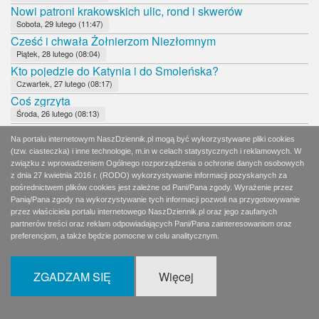
Nowi patroni krakowskich ulic, rond i skwerów
Sobota, 29 lutego (11:47)
Cześć i chwała Żołnierzom Niezłomnym
Piątek, 28 lutego (08:04)
Kto pojedzie do Katynia i do Smoleńska?
Czwartek, 27 lutego (08:17)
Coś zgrzyta
Środa, 26 lutego (08:13)
Mecz hokeja na zamarzniętej tafli Morskiego Oka
Na portalu internetowym NaszDziennik.pl mogą być wykorzystywane pliki cookies
Wtorek, 25 lutego (08:00)
(tzw. ciasteczka) i inne technologie, m.in w celach statystycznych i reklamowych. W
Bojaźliwy Tusk
związku z wprowadzeniem Ogólnego rozporządzenia o ochronie danych osobowych
Poniedziałek, 24 lutego (08:18)
z dnia 27 kwietnia 2016 r. (RODO) wykorzystywanie informacji pozyskanych za
Czy Zjednoczona Prawica jest w kryzysie?
pośrednictwem plików cookies jest zależne od Pani/Pana zgody. Wyrażenie przez
Panią/Pana zgody na wykorzystywanie tych informacji pozwoli na przygotowywanie
Niedziela, 23 lutego (11:43)
przez właściciela portalu internetowego NaszDziennik.pl oraz jego zaufanych
Naturalny kłopot rządzących z NIK
partnerów treści oraz reklam odpowiadających Pani/Pana zainteresowaniom oraz
Sobota, 22 lutego (11:54)
preferencjom, a także będzie pomocne w celu analitycznym.
Polscy komuniści proszą o pomoc
Piątek, 21 lutego (08:10)
ZGADZAM SIĘ
Więcej
Kto za nimi stoi?
Czwartek, 20 lutego (08:19)
Katyń i Smoleńsk poza polityką