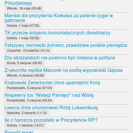
Piłsudskiego
Wtorek, 18 maja (03:48)
Mandat dla prezydenta Krakowa za palenie cygar w
gabinecie
Sobota, 1 maja (07:52)
TK przeciw ściganiu komunistycznych zbrodniarzy
Sobota, 1 maja (02:52)
Fałszywy niemiecki żołnierz, prawdziwe polskie pieniądze
Czwartek, 15 kwietnia (10:14)
Dla obrażalskich nie powinno być miejsca w polityce
Środa, 5 sierpnia (09:30)
Znakomita replika Mazurek na podłą wypowiedź Gajosa
Wtorek, 4 sierpnia (09:28)
Krakowski Zwierzyniec chce upamiętnić Korę
Poniedziałek, 3 sierpnia (07:03)
Niepewny los "Wstęgi Pamięci" nad Wisłą
Poniedziałek, 3 sierpnia (09:34)
Lewica chce uhonorować Różę Luksemburg
Niedziela, 2 sierpnia (11:13)
Ile z harcerza pozostało w Prezydencie RP?
Sobota, 1 sierpnia (10:01)
Pomylił epoki