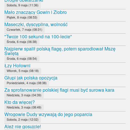
Sobota, 9 maja (11:36)
Mało znaczący Gowin i Ziobro
Piątek, 8 maja (08:53)
Maseczki, dyscyplina, wolność
Czwartek, 7 maja (08:31)
"Twoje 100 sekund na 100-lecie"
Środa, 6 maja (06:38)
Najpierw spalił polską flagę, potem sparodiował Mszę
Świętą
Środa, 6 maja (08:54)
Łzy Hołowni
Wtorek, 5 maja (08:18)
Głupi jak polska opozycja
Poniedziałek, 4 maja (08:38)
Za sprofanowanie polskiej flagi musi być surowa kara
Niedziela, 3 maja (04:39)
Kto da więcej?
Niedziela, 3 maja (08:49)
Wrogowie Dudy wzywają do jego poparcia
Sobota, 2 maja (12:02)
Ależ nie gosujcie!