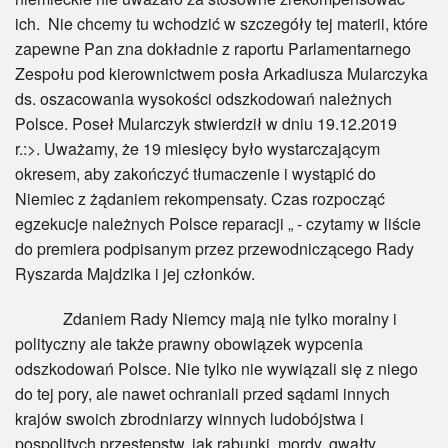
ich. Nie chcemy tu wchodzić w szczegóły tej materii, które
zapewne Pan zna dokładnie z raportu Parlamentarnego
Zespołu pod kierownictwem posła Arkadiusza Mularczyka
ds. oszacowania wysokości odszkodowań należnych
Polsce. Poseł Mularczyk stwierdził w dniu 19.12.2019
r.:>. Uważamy, że 19 miesięcy było wystarczającym
okresem, aby zakończyć tłumaczenie i wystąpić do
Niemiec z żądaniem rekompensaty. Czas rozpocząć
egzekucje należnych Polsce reparacji „ - czytamy w liście
do premiera podpisanym przez przewodniczącego Rady
Ryszarda Majdzika i jej członków.
Zdaniem Rady Niemcy mają nie tylko moralny i
polityczny ale także prawny obowiązek wypcenia
odszkodowań Polsce. Nie tylko nie wywiązali się z niego
do tej pory, ale nawet ochraniali przed sądami innych
krajów swoich zbrodniarzy winnych ludobójstwa i
pospolitych przestępstw, jak rabunki, mordy, gwałty,