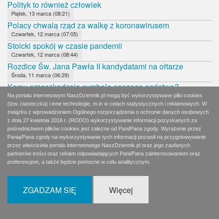
Polityk to również człowiek
Piątek, 13 marca (08:21)
Polacy chwalą rząd za walkę z koronawirusem
Czwartek, 12 marca (07:05)
Stoicki spokój w czasie pandemii
Czwartek, 12 marca (08:44)
Rozdice Św. Jana Pawła II kandydatami na ołtarze
Środa, 11 marca (06:29)
Komu przeszkadzają symbole naszego państwa?
Środa, 11 marca (08:14)
Na portalu internetowym NaszDziennik.pl mogą być wykorzystywane pliki cookies
(tzw. ciasteczka) i inne technologie, m.in w celach statystycznych i reklamowych. W
Rozdarty Kościół
związku z wprowadzeniem Ogólnego rozporządzenia o ochronie danych osobowych
Wtorek, 10 marca (07:05)
z dnia 27 kwietnia 2016 r. (RODO) wykorzystywanie informacji pozyskanych za
Małżonkowie powinni być w cieniu kandydatów
pośrednictwem plików cookies jest zależne od Pani/Pana zgody. Wyrażenie przez
Wtorek, 10 marca (07:59)
Panią/Pana zgody na wykorzystywanie tych informacji pozwoli na przygotowywanie
przez właściciela portalu internetowego NaszDziennik.pl oraz jego zaufanych
Znaczący wpływ koronawirusa na bój o prezydenturę
partnerów treści oraz reklam odpowiadających Pani/Pana zainteresowaniom oraz
Poniedziałek, 9 marca (05:56)
preferencjom, a także będzie pomocne w celu analitycznym.
Misja to przede wszystkim kultura
Poniedziałek, 9 marca (08:06)
Wyborcze udawanie
ZGADZAM SIĘ
Więcej
Niedziela, 8 marca (08:36)
Naturalna wyborcza zapalczywość
Sobota, 7 marca (12:10)