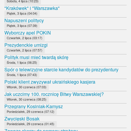
Sobota, 4 lipca (10:23)
"Krakówek" i "Warszawka"
Piątek, 3 lipca (04:04)
Napuszeni politycy
Piątek, 3 lipca (07:39)
Wyborczy apel POKiN
Czwartek, 2 lipca (03:17)
Prezydenckie umizgi
Czwartek, 2 lipca (07:57)
Polityk musi mieć twardą skórę
Środa, 1 lipca (06:25)
Spór o telewizyjne starcie kandydatów do prezydentury
Środa, 1 lipca (07:43)
Polski klient zwyzywał ukraińskiego kasjera
Wtorek, 30 czerwca (07:03)
Jak uczcimy 100. rocznicę Bitwy Warszawskiej?
Wtorek, 30 czerwca (08:25)
Przegrany Kosiniak-Kamysz
Poniedziałek, 29 czerwca (07:12)
Zwycięski Bosak
Poniedziałek, 29 czerwca (01:45)
Zawsze skorzy do pomocy strażacy