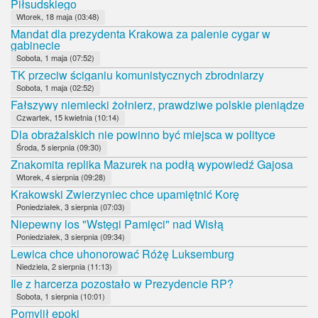
Piłsudskiego
Wtorek, 18 maja (03:48)
Mandat dla prezydenta Krakowa za palenie cygar w
gabinecie
Sobota, 1 maja (07:52)
TK przeciw ściganiu komunistycznych zbrodniarzy
Sobota, 1 maja (02:52)
Fałszywy niemiecki żołnierz, prawdziwe polskie pieniądze
Czwartek, 15 kwietnia (10:14)
Dla obrażalskich nie powinno być miejsca w polityce
Środa, 5 sierpnia (09:30)
Znakomita replika Mazurek na podłą wypowiedź Gajosa
Wtorek, 4 sierpnia (09:28)
Krakowski Zwierzyniec chce upamiętnić Korę
Poniedziałek, 3 sierpnia (07:03)
Niepewny los "Wstęgi Pamięci" nad Wisłą
Poniedziałek, 3 sierpnia (09:34)
Lewica chce uhonorować Różę Luksemburg
Niedziela, 2 sierpnia (11:13)
Ile z harcerza pozostało w Prezydencie RP?
Sobota, 1 sierpnia (10:01)
Pomylił epoki