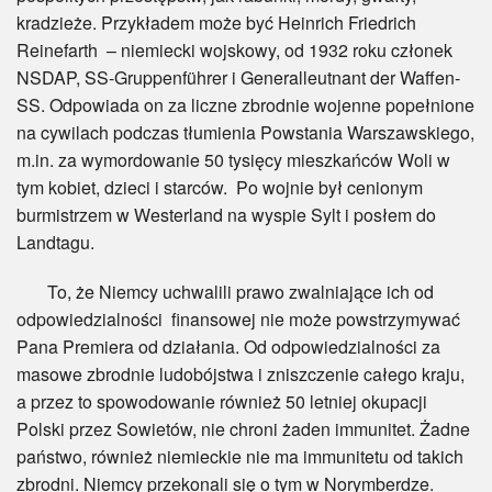
kradzieże. Przykładem może być Heinrich Friedrich
Reinefarth – niemiecki wojskowy, od 1932 roku członek
NSDAP, SS-Gruppenführer i Generalleutnant der Waffen-
SS. Odpowiada on za liczne zbrodnie wojenne popełnione
na cywilach podczas tłumienia Powstania Warszawskiego,
m.in. za wymordowanie 50 tysięcy mieszkańców Woli w
tym kobiet, dzieci i starców. Po wojnie był cenionym
burmistrzem w Westerland na wyspie Sylt i posłem do
Landtagu.
To, że Niemcy uchwalili prawo zwalniające ich od
odpowiedzialności finansowej nie może powstrzymywać
Pana Premiera od działania. Od odpowiedzialności za
masowe zbrodnie ludobójstwa i zniszczenie całego kraju,
a przez to spowodowanie również 50 letniej okupacji
Polski przez Sowietów, nie chroni żaden immunitet. Żadne
państwo, również niemieckie nie ma immunitetu od takich
zbrodni. Niemcy przekonali się o tym w Norymberdze.