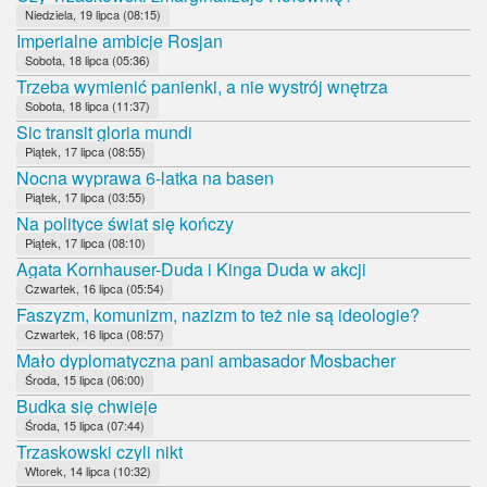
Niedziela, 19 lipca (08:15)
Imperialne ambicje Rosjan
Sobota, 18 lipca (05:36)
Trzeba wymienić panienki, a nie wystrój wnętrza
Sobota, 18 lipca (11:37)
Sic transit gloria mundi
Piątek, 17 lipca (08:55)
Nocna wyprawa 6-latka na basen
Piątek, 17 lipca (03:55)
Na polityce świat się kończy
Piątek, 17 lipca (08:10)
Agata Kornhauser-Duda i Kinga Duda w akcji
Czwartek, 16 lipca (05:54)
Faszyzm, komunizm, nazizm to też nie są ideologie?
Czwartek, 16 lipca (08:57)
Mało dyplomatyczna pani ambasador Mosbacher
Środa, 15 lipca (06:00)
Budka się chwieje
Środa, 15 lipca (07:44)
Trzaskowski czyli nikt
Wtorek, 14 lipca (10:32)