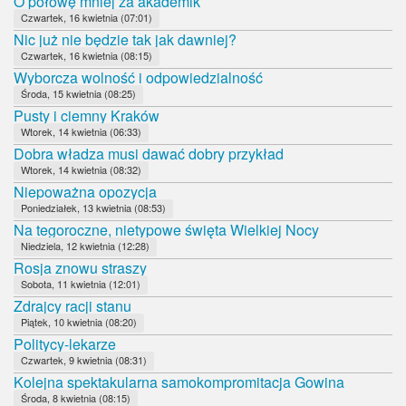
O połowę mniej za akademik
Czwartek, 16 kwietnia (07:01)
Nic już nie będzie tak jak dawniej?
Czwartek, 16 kwietnia (08:15)
Wyborcza wolność i odpowiedzialność
Środa, 15 kwietnia (08:25)
Pusty i ciemny Kraków
Wtorek, 14 kwietnia (06:33)
Dobra władza musi dawać dobry przykład
Wtorek, 14 kwietnia (08:32)
Niepoważna opozycja
Poniedziałek, 13 kwietnia (08:53)
Na tegoroczne, nietypowe święta Wielkiej Nocy
Niedziela, 12 kwietnia (12:28)
Rosja znowu straszy
Sobota, 11 kwietnia (12:01)
Zdrajcy racji stanu
Piątek, 10 kwietnia (08:20)
Politycy-lekarze
Czwartek, 9 kwietnia (08:31)
Kolejna spektakularna samokompromitacja Gowina
Środa, 8 kwietnia (08:15)