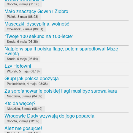
Sobota, 9 maja (11:36)
Mało znaczący Gowin i Ziobro
Piątek, 8 maja (08:53)
Maseczki, dyscyplina, wolność
Czwartek, 7 maja (08:31)
"Twoje 100 sekund na 100-lecie"
Środa, 6 maja (06:38)
Najpierw spalił polską flagę, potem sparodiował Mszę
Świętą
Środa, 6 maja (08:54)
Łzy Hołowni
Wtorek, 5 maja (08:18)
Głupi jak polska opozycja
Poniedziałek, 4 maja (08:38)
Za sprofanowanie polskiej flagi musi być surowa kara
Niedziela, 3 maja (04:39)
Kto da więcej?
Niedziela, 3 maja (08:49)
Wrogowie Dudy wzywają do jego poparcia
Sobota, 2 maja (12:02)
Ależ nie gosujcie!