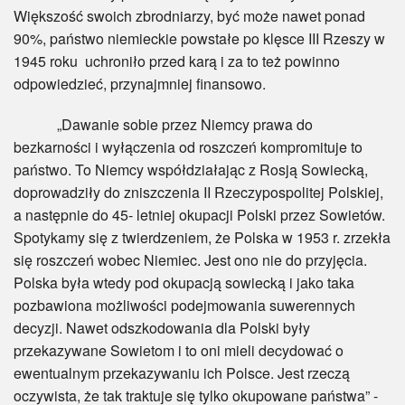
Większość swoich zbrodniarzy, być może nawet ponad
90%, państwo niemieckie powstałe po klęsce III Rzeszy w
1945 roku uchroniło przed karą i za to też powinno
odpowiedzieć, przynajmniej finansowo.
„Dawanie sobie przez Niemcy prawa do
bezkarności i wyłączenia od roszczeń kompromituje to
państwo. To Niemcy współdziałając z Rosją Sowiecką,
doprowadziły do zniszczenia II Rzeczypospolitej Polskiej,
a następnie do 45- letniej okupacji Polski przez Sowietów.
Spotykamy się z twierdzeniem, że Polska w 1953 r. zrzekła
się roszczeń wobec Niemiec. Jest ono nie do przyjęcia.
Polska była wtedy pod okupacją sowiecką i jako taka
pozbawiona możliwości podejmowania suwerennych
decyzji. Nawet odszkodowania dla Polski były
przekazywane Sowietom i to oni mieli decydować o
ewentualnym przekazywaniu ich Polsce. Jest rzeczą
oczywista, że tak traktuje się tylko okupowane państwa” -