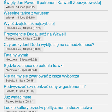
Święty Jan Paweł II patronem Kalwarii Zebrzydowskiej
Wtorek, 14 lipca (05:32)
Weselne tańce z wirusem
Wtorek, 14 lipca (08:18)
Wyjeżdżajcie jak najszybciej
Poniedziałek, 13 lipca (07:28)
Prezydencie Duda, jedź na Wawel!
Poniedziałek, 13 lipca (02:28)
Czy prezydent Duda wybije się na samodzielność?
Poniedziałek, 13 lipca (08:30)
Fatalny wynik
Niedziela, 12 lipca (09:32)
Sędzia zachęca do palenia trawki
Niedziela, 12 lipca (09:44)
Nie dajmy się zwariować z ciszą wyborczą
Sobota, 11 lipca (06:48)
Podwyższać czy obniżać ceny w gastronomii?
Sobota, 11 lipca (11:16)
Już widać metę
Piątek, 10 lipca (08:11)
Ludzie kultury przeciw politycznemu słuszniactwu
Czwartek, 9 lipca (05:37)