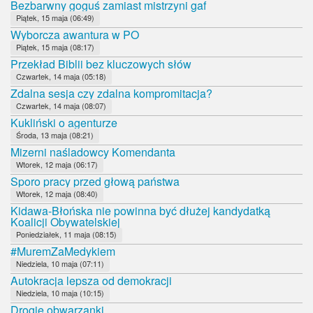
Bezbarwny goguś zamiast mistrzyni gaf
Piątek, 15 maja (06:49)
Wyborcza awantura w PO
Piątek, 15 maja (08:17)
Przekład Biblii bez kluczowych słów
Czwartek, 14 maja (05:18)
Zdalna sesja czy zdalna kompromitacja?
Czwartek, 14 maja (08:07)
Kukliński o agenturze
Środa, 13 maja (08:21)
Mizerni naśladowcy Komendanta
Wtorek, 12 maja (06:17)
Sporo pracy przed głową państwa
Wtorek, 12 maja (08:40)
Kidawa-Błońska nie powinna być dłużej kandydatką
Koalicji Obywatelskiej
Poniedziałek, 11 maja (08:15)
#MuremZaMedykiem
Niedziela, 10 maja (07:11)
Autokracja lepsza od demokracji
Niedziela, 10 maja (10:15)
Drogie obwarzanki