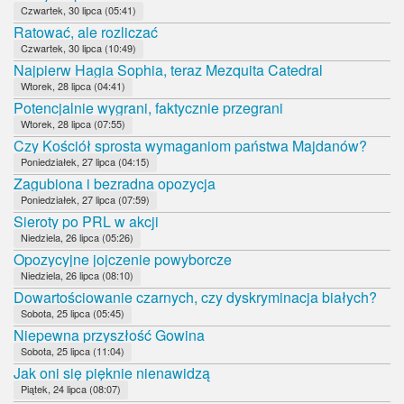
Czwartek, 30 lipca (05:41)
Ratować, ale rozliczać
Czwartek, 30 lipca (10:49)
Najpierw Hagia Sophia, teraz Mezquita Catedral
Wtorek, 28 lipca (04:41)
Potencjalnie wygrani, faktycznie przegrani
Wtorek, 28 lipca (07:55)
Czy Kościół sprosta wymaganiom państwa Majdanów?
Poniedziałek, 27 lipca (04:15)
Zagubiona i bezradna opozycja
Poniedziałek, 27 lipca (07:59)
Sieroty po PRL w akcji
Niedziela, 26 lipca (05:26)
Opozycyjne jojczenie powyborcze
Niedziela, 26 lipca (08:10)
Dowartościowanie czarnych, czy dyskryminacja białych?
Sobota, 25 lipca (05:45)
Niepewna przyszłość Gowina
Sobota, 25 lipca (11:04)
Jak oni się pięknie nienawidzą
Piątek, 24 lipca (08:07)