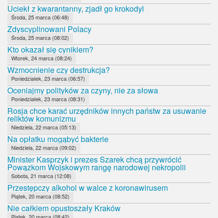
Uciekł z kwarantanny, zjadł go krokodyl
Środa, 25 marca (06:48)
Zdyscyplinowani Polacy
Środa, 25 marca (08:02)
Kto okazał się cynikiem?
Wtorek, 24 marca (08:24)
Wzmocnienie czy destrukcja?
Poniedziałek, 23 marca (06:57)
Oceniajmy polityków za czyny, nie za słowa
Poniedziałek, 23 marca (08:31)
Rosja chce karać urzędników innych państw za usuwanie
reliktów komunizmu
Niedziela, 22 marca (05:13)
Na opłatku mogąbyć bakterie
Niedziela, 22 marca (09:02)
Minister Kasprzyk i prezes Szarek chcą przywrócić
Powązkom Wojskowym rangę narodowej nekropolii
Sobota, 21 marca (12:08)
Przestępczy alkohol w walce z koronawirusem
Piątek, 20 marca (08:52)
Nie całkiem opustoszały Kraków
Piątek, 20 marca (08:42)