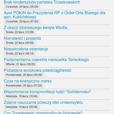
Brak kindersztuby państwa Trzaskowskich
Czwartek, 23 lipca (05:29)
Apel POKiN do Prezydenta RP o Order Orła Białego dla
gen. Kuklińskiego
Czwartek, 23 lipca (07:50)
Z okazji dzisiejszego święta Wedla,
Środa, 22 lipca (10:28)
Nienawiść i pogarda
Środa, 22 lipca (05:28)
Niepotrzebna ostentacja
Środa, 22 lipca (08:13)
Parlamentarna maestria marszałka Terleckiego
Wtorek, 21 lipca (08:20)
Pożądana wojskowa powściągliwość
Poniedziałek, 20 lipca (04:29)
Czas na energiczny marsz
Poniedziałek, 20 lipca (07:52)
Wspomnienie kompromitacji ludzi "Solidarności"
Niedziela, 19 lipca (10:06)
Zdalne nauczanie przeczy idei uniwersytetu
Niedziela, 19 lipca (05:06)
Czy Trzaskowski zmarginalizuje Hołownię?