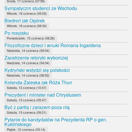
Środa, 17 czerwca (07:56)
Sympatyczni studenci ze Wschodu
Wtorek, 16 czerwca (05:03)
Biedroń jak Ogórek
Wtorek, 16 czerwca (08:34)
Po rosyjsku
Poniedziałek, 15 czerwca (08:26)
Filozoficzne dzieci i wnuki Romana Ingardena
Niedziela, 14 czerwca (09:04)
Zaostrzenie retoryki wyborczej
Niedziela, 14 czerwca (04:04)
Kydryński wstydzi się polskości
Niedziela, 14 czerwca (08:52)
Kolenda-Zaleska jak Róża Thun
Sobota, 13 czerwca (10:47)
Prezydent i minister nad Chrystusem
Sobota, 13 czerwca (05:47)
Być z partią i zarazem poza nią
Sobota, 13 czerwca (09:21)
Pytanie do kandydatów na Prezydenta RP o gen.
Kuklińskiego
Piątek, 12 czerwca (03:14)