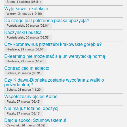
Środa, 1 kwietnia (08:51)
Wyjątkowe rekolekcje
Wtorek, 31 marca (10:16)
Do czego jest potrzebna polska opozycja?
Poniedziałek, 30 marca (02:01)
Kaczyński i pustka
Poniedziałek, 30 marca (08:58)
Czy koronawirus przetrzebi krakowskie gołębie?
Niedziela, 29 marca (06:04)
E-learning nie może stać się uniwersytecką normą
Niedziela, 29 marca (10:40)
Contradictio in adiecto
Sobota, 28 marca (08:31)
Czy Kidawa-Błońska zostanie wycofana z walki o
prezydenturę?
Sobota, 28 marca (11:20)
Współczesny ojciec Kolbe
Piątek, 27 marca (06:42)
Nie ma już totalnej opozycji
Piątek, 27 marca (08:16)
Dajcie spokój Szumowskiemu!
Czwartek, 26 marca (08:02)