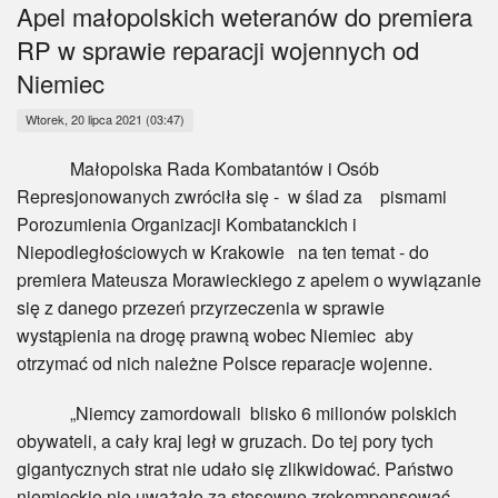
Myśl
Apel małopolskich weteranów do premiera
RP w sprawie reparacji wojennych od
Wiara
Niemiec
Sport
Wtorek, 20 lipca 2021 (03:47)
Małopolska Rada Kombatantów i Osób
BlogAiD
Represjonowanych zwróciła się - w ślad za pismami
Porozumienia Organizacji Kombatanckich i
Zaproszenia
Niepodległościowych w Krakowie na ten temat - do
premiera Mateusza Morawieckiego z apelem o wywiązanie
się z danego przezeń przyrzeczenia w sprawie
wystąpienia na drogę prawną wobec Niemiec aby
otrzymać od nich należne Polsce reparacje wojenne.
„Niemcy zamordowali blisko 6 milionów polskich
obywateli, a cały kraj legł w gruzach. Do tej pory tych
gigantycznych strat nie udało się zlikwidować. Państwo
niemieckie nie uważało za stosowne zrekompensować