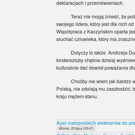
deklaracjach i przemówieniach.
Teraz nie mogą znieść, że polityc
swojego lidera, który jest dla nich 
Współpraca z Kaczyńskim oparta jest
słuchać człowieka, który ma znaczni
Dotyczy to także Andrzeja Dudy,
kindersztuby chętnie dzisiaj wyśmie
kulturalnie dać dowód poważania dl
Choćby nie wiem jak bardzo wrogo
Polską, nie zdołają mu zaszkodzić, 
kraju mężem stanu.
Apel małopolskich weteranów do pr
Wtorek, 20 lipca (03:47)