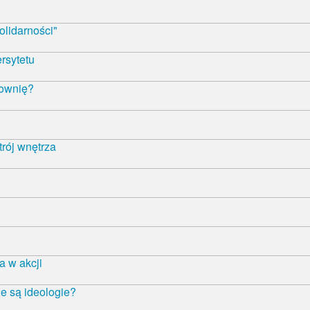
olidarności"
rsytetu
łownię?
trój wnętrza
 w akcji
e są ideologie?