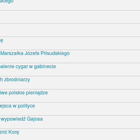
skiego
cę
Marszałka Józefa Piłsudskiego
alenie cygar w gabinecie
h zbrodniarzy
iwe polskie pieniądze
ejsca w polityce
ą wypowiedź Gajosa
nić Korę