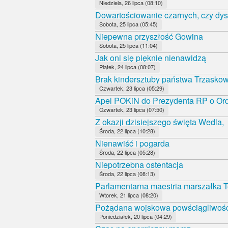
Niedziela, 26 lipca (08:10)
Dowartościowanie czarnych, czy dys
Sobota, 25 lipca (05:45)
Niepewna przyszłość Gowina
Sobota, 25 lipca (11:04)
Jak oni się pięknie nienawidzą
Piątek, 24 lipca (08:07)
Brak kindersztuby państwa Trzasko
Czwartek, 23 lipca (05:29)
Apel POKiN do Prezydenta RP o Orde
Czwartek, 23 lipca (07:50)
Z okazji dzisiejszego święta Wedla,
Środa, 22 lipca (10:28)
Nienawiść i pogarda
Środa, 22 lipca (05:28)
Niepotrzebna ostentacja
Środa, 22 lipca (08:13)
Parlamentarna maestria marszałka T
Wtorek, 21 lipca (08:20)
Pożądana wojskowa powściągliwoś
Poniedziałek, 20 lipca (04:29)