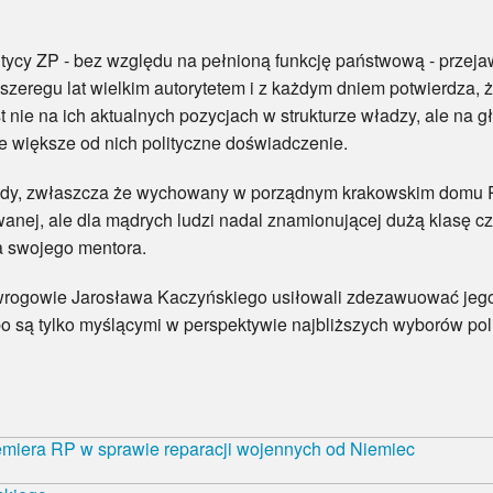
y ZP - bez względu na pełnioną funkcję państwową - przejaw
od szeregu lat wielkim autorytetem i z każdym dniem potwierdza, 
 nie na ich aktualnych pozycjach w strukturze władzy, ale na 
e większe od nich polityczne doświadczenie.
 zwłaszcza że wychowany w porządnym krakowskim domu Pre
wanej, ale dla mądrych ludzi nadal znamionującej dużą klasę c
a swojego mentora.
wie Jarosława Kaczyńskiego usiłowali zdezawuować jego z
bo są tylko myślącymi w perspektywie najbliższych wyborów pol
emiera RP w sprawie reparacji wojennych od Niemiec