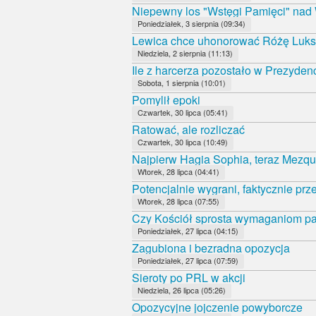
Niepewny los "Wstęgi Pamięci" nad
Poniedziałek, 3 sierpnia (09:34)
Lewica chce uhonorować Różę Luk
Niedziela, 2 sierpnia (11:13)
Ile z harcerza pozostało w Prezyde
Sobota, 1 sierpnia (10:01)
Pomylił epoki
Czwartek, 30 lipca (05:41)
Ratować, ale rozliczać
Czwartek, 30 lipca (10:49)
Najpierw Hagia Sophia, teraz Mezqui
Wtorek, 28 lipca (04:41)
Potencjalnie wygrani, faktycznie prz
Wtorek, 28 lipca (07:55)
Czy Kościół sprosta wymaganiom 
Poniedziałek, 27 lipca (04:15)
Zagubiona i bezradna opozycja
Poniedziałek, 27 lipca (07:59)
Sieroty po PRL w akcji
Niedziela, 26 lipca (05:26)
Opozycyjne jojczenie powyborcze