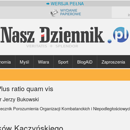
WERSJA PEŁNA
i
nomia
Myśl
Wiara
Sport
BlogAiD
Zaproszenia
lus ratio quam vis
r Jerzy Bukowski
zecznik Porozumienia Organizacji Kombatanckich i Niepodległościowy
ików Kaczyńskiego