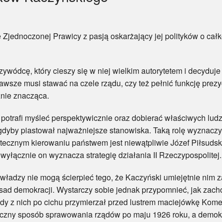
oczonej Prawicy z pasją oskarżający jej polityków o całk
cę, który cieszy się w niej wielkim autorytetem i decyduje
wsze musi stawać na czele rządu, czy też pełnić funkcję prezyd
znie znacząca.
rafi myśleć perspektywicznie oraz dobierać właściwych ludzi 
gdyby piastował najważniejsze stanowiska. Taką rolę wyznaczy
ecznym kierowaniu państwem jest niewątpliwie Józef Piłsudski
e wyłącznie on wyznacza strategię działania II Rzeczypospolitej.
 nie mogą ścierpieć tego, że Kaczyński umiejętnie nim zar
sad demokracji. Wystarczy sobie jednak przypomnieć, jak zacho
dy z nich po cichu przymierzał przed lustrem maciejówkę Kome
yczny sposób sprawowania rządów po maju 1926 roku, a demok