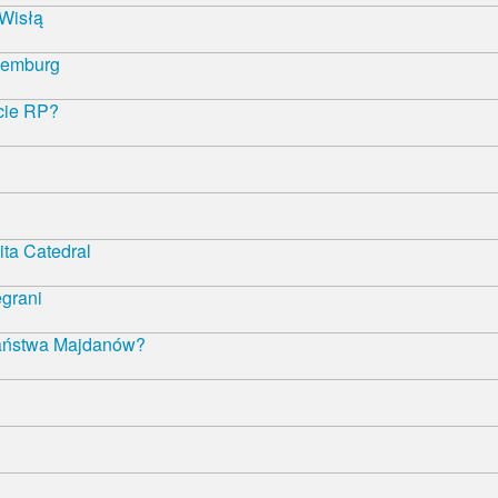
 Wisłą
semburg
ncie RP?
ta Catedral
egrani
państwa Majdanów?