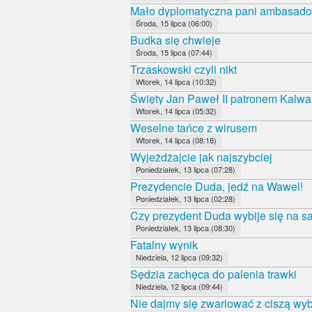
Mało dyplomatyczna pani ambasado
Środa, 15 lipca (06:00)
Budka się chwieje
Środa, 15 lipca (07:44)
Trzaskowski czyli nikt
Wtorek, 14 lipca (10:32)
Święty Jan Paweł II patronem Kalwa
Wtorek, 14 lipca (05:32)
Weselne tańce z wirusem
Wtorek, 14 lipca (08:18)
Wyjeżdżajcie jak najszybciej
Poniedziałek, 13 lipca (07:28)
Prezydencie Duda, jedź na Wawel!
Poniedziałek, 13 lipca (02:28)
Czy prezydent Duda wybije się na 
Poniedziałek, 13 lipca (08:30)
Fatalny wynik
Niedziela, 12 lipca (09:32)
Sędzia zachęca do palenia trawki
Niedziela, 12 lipca (09:44)
Nie dajmy się zwariować z ciszą wy