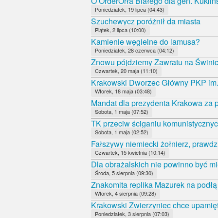
O OrderOrła Białego dla gen. Kukliń
Poniedziałek, 19 lipca (04:43)
Szuchewycz poróżnił da miasta
Piątek, 2 lipca (10:00)
Kamienie węgielne do lamusa?
Poniedziałek, 28 czerwca (04:12)
Znowu pójdziemy Zawratu na Świni
Czwartek, 20 maja (11:10)
Krakowski Dworzec Główny PKP im.
Wtorek, 18 maja (03:48)
Mandat dla prezydenta Krakowa za p
Sobota, 1 maja (07:52)
TK przeciw ściganiu komunistycznyc
Sobota, 1 maja (02:52)
Fałszywy niemiecki żołnierz, prawdz
Czwartek, 15 kwietnia (10:14)
Dla obrażalskich nie powinno być mi
Środa, 5 sierpnia (09:30)
Znakomita replika Mazurek na podł
Wtorek, 4 sierpnia (09:28)
Krakowski Zwierzyniec chce upamięt
Poniedziałek, 3 sierpnia (07:03)