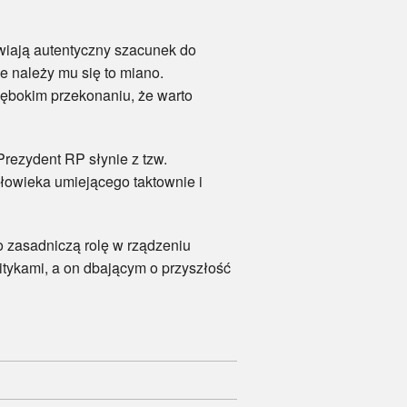
iają autentyczny szacunek do
że należy mu się to miano.
głębokim przekonaniu, że warto
zydent RP słynie z tzw.
złowieka umiejącego taktownie i
asadniczą rolę w rządzeniu
itykami, a on dbającym o przyszłość