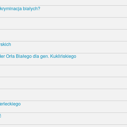
kryminacja białych?
wskich
r Orła Białego dla gen. Kuklińskiego
erleckiego
ć