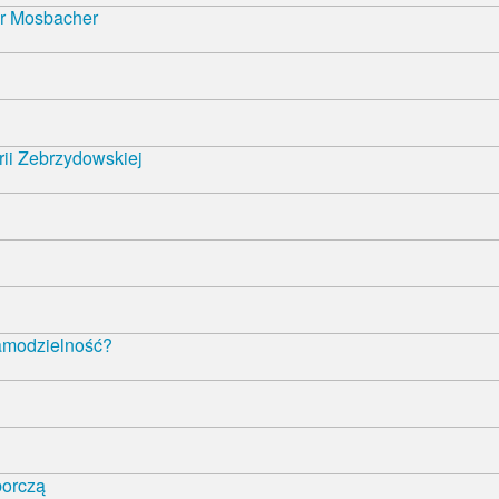
r Mosbacher
rii Zebrzydowskiej
samodzielność?
borczą