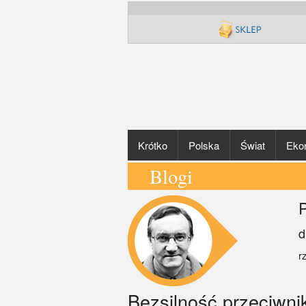
Krótko
Polska
Świat
Eko
Blogi
P
d
r
Bezsilność przeciwn