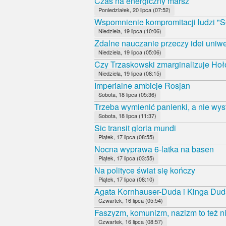
Czas na energiczny marsz
Poniedziałek, 20 lipca (07:52)
Wspomnienie kompromitacji ludzi "S
Niedziela, 19 lipca (10:06)
Zdalne nauczanie przeczy idei uniwe
Niedziela, 19 lipca (05:06)
Czy Trzaskowski zmarginalizuje Ho
Niedziela, 19 lipca (08:15)
Imperialne ambicje Rosjan
Sobota, 18 lipca (05:36)
Trzeba wymienić panienki, a nie wys
Sobota, 18 lipca (11:37)
Sic transit gloria mundi
Piątek, 17 lipca (08:55)
Nocna wyprawa 6-latka na basen
Piątek, 17 lipca (03:55)
Na polityce świat się kończy
Piątek, 17 lipca (08:10)
Agata Kornhauser-Duda i Kinga Duda
Czwartek, 16 lipca (05:54)
Faszyzm, komunizm, nazizm to też ni
Czwartek, 16 lipca (08:57)