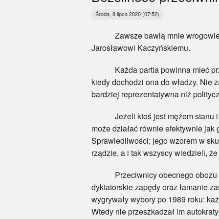
Środa, 8 lipca 2020 (07:52)
Zawsze bawią mnie wrogowie Zjedn
Jarosławowi Kaczyńskiemu.
Każda partia powinna mieć przywód
kiedy dochodzi ona do władzy. Nie za
bardziej reprezentatywna niż polityc
Jeżeli ktoś jest mężem stanu i pot
może działać równie efektywnie jak 
Sprawiedliwości; jego wzorem w skut
rządzie, a i tak wszyscy wiedzieli, ż
Przeciwnicy obecnego obozu władzy
dyktatorskie zapędy oraz łamanie za
wygrywały wybory po 1989 roku: każ
Wtedy nie przeszkadzał im autokrat