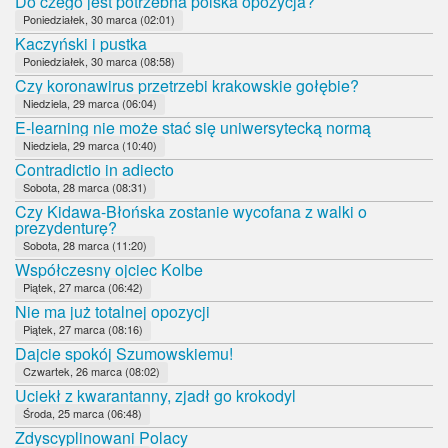
Do czego jest potrzebna polska opozycja?
Poniedziałek, 30 marca (02:01)
Kaczyński i pustka
Poniedziałek, 30 marca (08:58)
Czy koronawirus przetrzebi krakowskie gołębie?
Niedziela, 29 marca (06:04)
E-learning nie może stać się uniwersytecką normą
Niedziela, 29 marca (10:40)
Contradictio in adiecto
Sobota, 28 marca (08:31)
Czy Kidawa-Błońska zostanie wycofana z walki o
prezydenturę?
Sobota, 28 marca (11:20)
Współczesny ojciec Kolbe
Piątek, 27 marca (06:42)
Nie ma już totalnej opozycji
Piątek, 27 marca (08:16)
Dajcie spokój Szumowskiemu!
Czwartek, 26 marca (08:02)
Uciekł z kwarantanny, zjadł go krokodyl
Środa, 25 marca (06:48)
Zdyscyplinowani Polacy