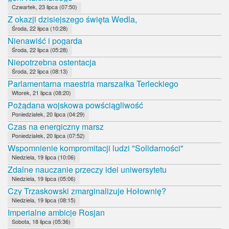
Czwartek, 23 lipca (07:50)
Z okazji dzisiejszego święta Wedla,
Środa, 22 lipca (10:28)
Nienawiść i pogarda
Środa, 22 lipca (05:28)
Niepotrzebna ostentacja
Środa, 22 lipca (08:13)
Parlamentarna maestria marszałka Terleckiego
Wtorek, 21 lipca (08:20)
Pożądana wojskowa powściągliwość
Poniedziałek, 20 lipca (04:29)
Czas na energiczny marsz
Poniedziałek, 20 lipca (07:52)
Wspomnienie kompromitacji ludzi "Solidarności"
Niedziela, 19 lipca (10:06)
Zdalne nauczanie przeczy idei uniwersytetu
Niedziela, 19 lipca (05:06)
Czy Trzaskowski zmarginalizuje Hołownię?
Niedziela, 19 lipca (08:15)
Imperialne ambicje Rosjan
Sobota, 18 lipca (05:36)