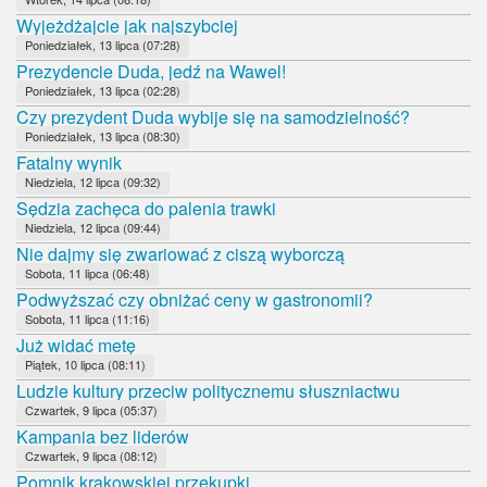
Wyjeżdżajcie jak najszybciej
Poniedziałek, 13 lipca (07:28)
Prezydencie Duda, jedź na Wawel!
Poniedziałek, 13 lipca (02:28)
Czy prezydent Duda wybije się na samodzielność?
Poniedziałek, 13 lipca (08:30)
Fatalny wynik
Niedziela, 12 lipca (09:32)
Sędzia zachęca do palenia trawki
Niedziela, 12 lipca (09:44)
Nie dajmy się zwariować z ciszą wyborczą
Sobota, 11 lipca (06:48)
Podwyższać czy obniżać ceny w gastronomii?
Sobota, 11 lipca (11:16)
Już widać metę
Piątek, 10 lipca (08:11)
Ludzie kultury przeciw politycznemu słuszniactwu
Czwartek, 9 lipca (05:37)
Kampania bez liderów
Czwartek, 9 lipca (08:12)
Pomnik krakowskiej przekupki