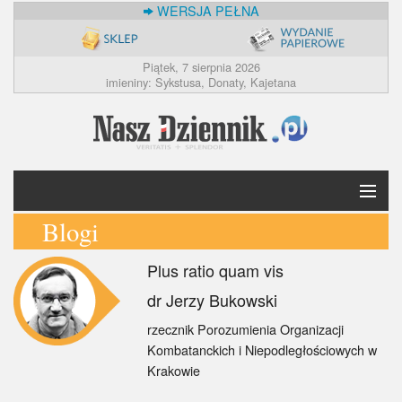
WERSJA PEŁNA
Piątek, 7 sierpnia 2026
imieniny: Sykstusa, Donaty, Kajetana
Blogi
Krótko
Plus ratio quam vis
Polska
dr Jerzy Bukowski
Świat
rzecznik Porozumienia Organizacji
Kombatanckich i Niepodległościowych w
Ekonomia
Krakowie