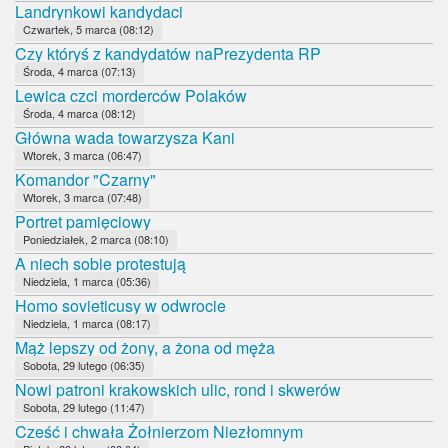
Landrynkowi kandydaci
Czwartek, 5 marca (08:12)
Czy któryś z kandydatów naPrezydenta RP
Środa, 4 marca (07:13)
Lewica czci morderców Polaków
Środa, 4 marca (08:12)
Główna wada towarzysza Kani
Wtorek, 3 marca (06:47)
Komandor "Czarny"
Wtorek, 3 marca (07:48)
Portret pamięciowy
Poniedziałek, 2 marca (08:10)
A niech sobie protestują
Niedziela, 1 marca (05:36)
Homo sovieticusy w odwrocie
Niedziela, 1 marca (08:17)
Mąż lepszy od żony, a żona od męża
Sobota, 29 lutego (06:35)
Nowi patroni krakowskich ulic, rond i skwerów
Sobota, 29 lutego (11:47)
Cześć i chwała Żołnierzom Niezłomnym