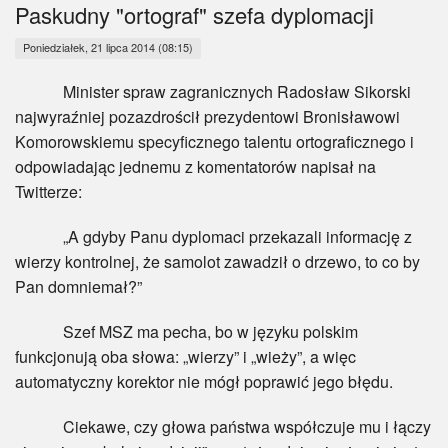
Myśl
Paskudny "ortograf" szefa dyplomacji
Poniedziałek, 21 lipca 2014 (08:15)
Wiara
Minister spraw zagranicznych Radosław Sikorski
Sport
najwyraźniej pozazdrościł prezydentowi Bronisławowi
Komorowskiemu specyficznego talentu ortograficznego i
BlogAiD
odpowiadając jednemu z komentatorów napisał na
Twitterze:
Zaproszenia
„A gdyby Panu dyplomaci przekazali informację z
wierzy kontrolnej, że samolot zawadził o drzewo, to co by
Pan domniemał?”
Szef MSZ ma pecha, bo w języku polskim
funkcjonują oba słowa: „wierzy” i „wieży”, a więc
automatyczny korektor nie mógł poprawić jego błędu.
Ciekawe, czy głowa państwa współczuje mu i łączy