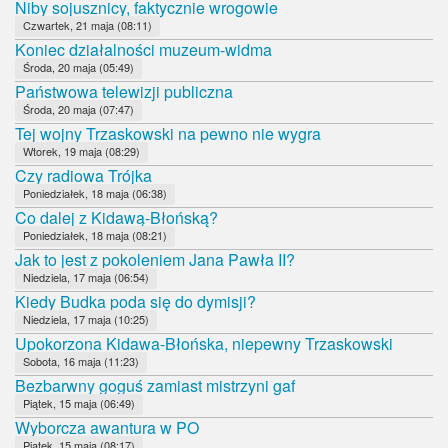
Niby sojusznicy, faktycznie wrogowie
Czwartek, 21 maja (08:11)
Koniec działalności muzeum-widma
Środa, 20 maja (05:49)
Państwowa telewizji publiczna
Środa, 20 maja (07:47)
Tej wojny Trzaskowski na pewno nie wygra
Wtorek, 19 maja (08:29)
Czy radiowa Trójka
Poniedziałek, 18 maja (06:38)
Co dalej z Kidawą-Błońską?
Poniedziałek, 18 maja (08:21)
Jak to jest z pokoleniem Jana Pawła II?
Niedziela, 17 maja (06:54)
Kiedy Budka poda się do dymisji?
Niedziela, 17 maja (10:25)
Upokorzona Kidawa-Błońska, niepewny Trzaskowski
Sobota, 16 maja (11:23)
Bezbarwny goguś zamiast mistrzyni gaf
Piątek, 15 maja (06:49)
Wyborcza awantura w PO
Piątek, 15 maja (08:17)