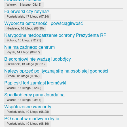
Wtorek, 18 lutego (08:13)
Fajerwerki czy rutyna?
Poniedziałek, 17 lutego (07:24)
Wyborcza ostrożność i powściągliwość
Niedziela, 16 lutego (08:30)
Karygodne niedopatrzenie ochrony Prezydenta RP
Sobota, 15 lutego (12:21)
Nie ma żadnego centrum
Piątek, 14 lutego (08:07)
Biedroniowi nie wadzą ludobójcy
Czwartek, 13 lutego (08:11)
Należy oprzeć polityczną siłę na osobistej godności
Środa, 12 lutego (08:07)
Papieski tort zamiast kremówki
Wtorek, 11 lutego (06:32)
Spadkobiercy pana Jourdaina
Wtorek, 11 lutego (08:14)
Współczesne warchoły
Poniedziałek, 10 lutego (06:28)
PO nadal w martwym dryfie
Poniedziałek, 10 lutego (08:16)