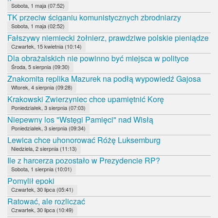
Sobota, 1 maja (07:52)
TK przeciw ściganiu komunistycznych zbrodniarzy
Sobota, 1 maja (02:52)
Fałszywy niemiecki żołnierz, prawdziwe polskie pieniądze
Czwartek, 15 kwietnia (10:14)
Dla obrażalskich nie powinno być miejsca w polityce
Środa, 5 sierpnia (09:30)
Znakomita replika Mazurek na podłą wypowiedź Gajosa
Wtorek, 4 sierpnia (09:28)
Krakowski Zwierzyniec chce upamiętnić Korę
Poniedziałek, 3 sierpnia (07:03)
Niepewny los "Wstęgi Pamięci" nad Wisłą
Poniedziałek, 3 sierpnia (09:34)
Lewica chce uhonorować Różę Luksemburg
Niedziela, 2 sierpnia (11:13)
Ile z harcerza pozostało w Prezydencie RP?
Sobota, 1 sierpnia (10:01)
Pomylił epoki
Czwartek, 30 lipca (05:41)
Ratować, ale rozliczać
Czwartek, 30 lipca (10:49)