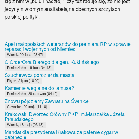
się z nim w „bulu i nadzieji”, czy też raduje się, że nie jest
jedynym wtórnym analfabetą na obecnych szczytach
polskiej polityki.
Apel małopolskich weteranów do premiera RP w sprawie
reparacji wojennych od Niemiec
Wtorek, 20 lipca (03:47)
O OrderOrła Białego dla gen. Kuklińskiego
Poniedziałek, 19 lipca (04:43)
Szuchewycz poróżnił da miasta
Piątek, 2 lipca (10:00)
Kamienie węgielne do lamusa?
Poniedziałek, 28 czerwca (04:12)
Znowu pójdziemy Zawratu na Świnicę
Czwartek, 20 maja (11:10)
Krakowski Dworzec Główny PKP im.Marszałka Józefa
Piłsudskiego
Wtorek, 18 maja (03:48)
Mandat dla prezydenta Krakowa za palenie cygar w
gabinecie