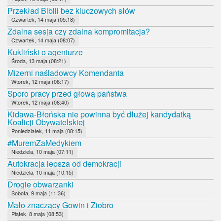
Przekład Biblii bez kluczowych słów
Czwartek, 14 maja (05:18)
Zdalna sesja czy zdalna kompromitacja?
Czwartek, 14 maja (08:07)
Kukliński o agenturze
Środa, 13 maja (08:21)
Mizerni naśladowcy Komendanta
Wtorek, 12 maja (06:17)
Sporo pracy przed głową państwa
Wtorek, 12 maja (08:40)
Kidawa-Błońska nie powinna być dłużej kandydatką
Koalicji Obywatelskiej
Poniedziałek, 11 maja (08:15)
#MuremZaMedykiem
Niedziela, 10 maja (07:11)
Autokracja lepsza od demokracji
Niedziela, 10 maja (10:15)
Drogie obwarzanki
Sobota, 9 maja (11:36)
Mało znaczący Gowin i Ziobro
Piątek, 8 maja (08:53)