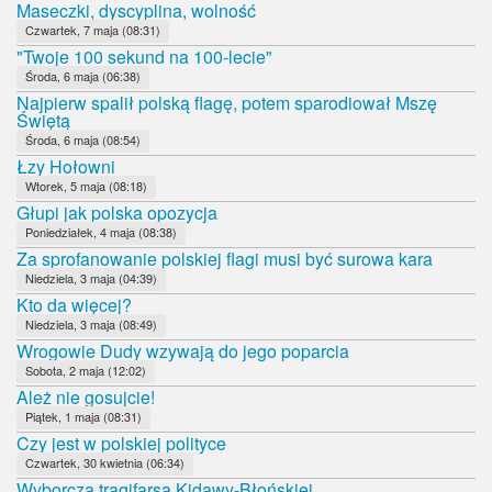
Maseczki, dyscyplina, wolność
Czwartek, 7 maja (08:31)
"Twoje 100 sekund na 100-lecie"
Środa, 6 maja (06:38)
Najpierw spalił polską flagę, potem sparodiował Mszę
Świętą
Środa, 6 maja (08:54)
Łzy Hołowni
Wtorek, 5 maja (08:18)
Głupi jak polska opozycja
Poniedziałek, 4 maja (08:38)
Za sprofanowanie polskiej flagi musi być surowa kara
Niedziela, 3 maja (04:39)
Kto da więcej?
Niedziela, 3 maja (08:49)
Wrogowie Dudy wzywają do jego poparcia
Sobota, 2 maja (12:02)
Ależ nie gosujcie!
Piątek, 1 maja (08:31)
Czy jest w polskiej polityce
Czwartek, 30 kwietnia (06:34)
Wyborcza tragifarsa Kidawy-Błońskiej