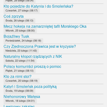
Piątek, 28 lutego (08:04)
Kto pojedzie do Katynia i do Smoleńska?
Czwartek, 27 lutego (08:17)
Coś zgrzyta
Środa, 26 lutego (08:13)
Mecz hokeja na zamarzniętej tafli Morskiego Oka
Wtorek, 25 lutego (08:00)
Bojaźliwy Tusk
Poniedziałek, 24 lutego (08:18)
Czy Zjednoczona Prawica jest w kryzysie?
Niedziela, 23 lutego (11:43)
Naturalny kłopot rządzących z NIK
Sobota, 22 lutego (11:54)
Polscy komuniści proszą o pomoc
Piątek, 21 lutego (08:10)
Kto za nimi stoi?
Czwartek, 20 lutego (08:19)
Katyń i Smoleńsk poza polityką
Środa, 19 lutego (08:09)
Niehonorowy Wałęsa
Wtorek, 18 lutego (04:01)
Lewicowy zakalec