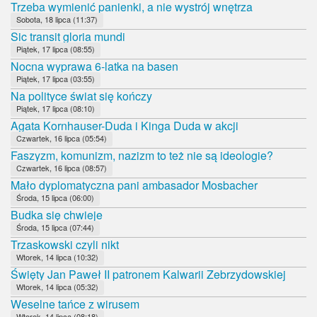
Trzeba wymienić panienki, a nie wystrój wnętrza
Sobota, 18 lipca (11:37)
Sic transit gloria mundi
Piątek, 17 lipca (08:55)
Nocna wyprawa 6-latka na basen
Piątek, 17 lipca (03:55)
Na polityce świat się kończy
Piątek, 17 lipca (08:10)
Agata Kornhauser-Duda i Kinga Duda w akcji
Czwartek, 16 lipca (05:54)
Faszyzm, komunizm, nazizm to też nie są ideologie?
Czwartek, 16 lipca (08:57)
Mało dyplomatyczna pani ambasador Mosbacher
Środa, 15 lipca (06:00)
Budka się chwieje
Środa, 15 lipca (07:44)
Trzaskowski czyli nikt
Wtorek, 14 lipca (10:32)
Święty Jan Paweł II patronem Kalwarii Zebrzydowskiej
Wtorek, 14 lipca (05:32)
Weselne tańce z wirusem
Wtorek, 14 lipca (08:18)