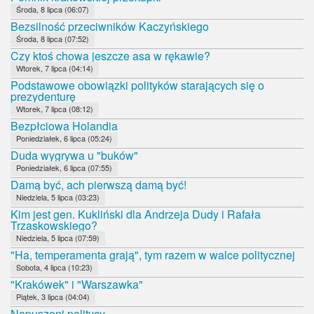
Środa, 8 lipca (06:07)
Bezsilność przeciwników Kaczyńskiego
Środa, 8 lipca (07:52)
Czy ktoś chowa jeszcze asa w rękawie?
Wtorek, 7 lipca (04:14)
Podstawowe obowiązki polityków starających się o
prezydenturę
Wtorek, 7 lipca (08:12)
Bezpłciowa Holandia
Poniedziałek, 6 lipca (05:24)
Duda wygrywa u "buków"
Poniedziałek, 6 lipca (07:55)
Damą być, ach pierwszą damą być!
Niedziela, 5 lipca (03:23)
Kim jest gen. Kukliński dla Andrzeja Dudy i Rafała
Trzaskowskiego?
Niedziela, 5 lipca (07:59)
"Ha, temperamenta grają", tym razem w walce politycznej
Sobota, 4 lipca (10:23)
"Krakówek" i "Warszawka"
Piątek, 3 lipca (04:04)
Napuszeni politycy