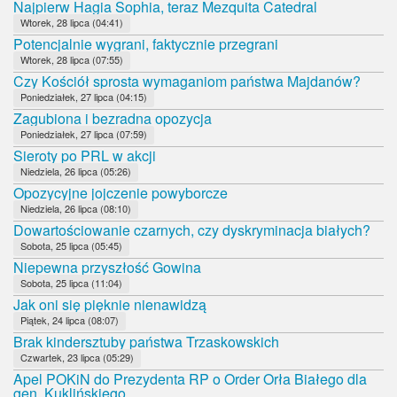
Najpierw Hagia Sophia, teraz Mezquita Catedral
Wtorek, 28 lipca (04:41)
Potencjalnie wygrani, faktycznie przegrani
Wtorek, 28 lipca (07:55)
Czy Kościół sprosta wymaganiom państwa Majdanów?
Poniedziałek, 27 lipca (04:15)
Zagubiona i bezradna opozycja
Poniedziałek, 27 lipca (07:59)
Sieroty po PRL w akcji
Niedziela, 26 lipca (05:26)
Opozycyjne jojczenie powyborcze
Niedziela, 26 lipca (08:10)
Dowartościowanie czarnych, czy dyskryminacja białych?
Sobota, 25 lipca (05:45)
Niepewna przyszłość Gowina
Sobota, 25 lipca (11:04)
Jak oni się pięknie nienawidzą
Piątek, 24 lipca (08:07)
Brak kindersztuby państwa Trzaskowskich
Czwartek, 23 lipca (05:29)
Apel POKiN do Prezydenta RP o Order Orła Białego dla
gen. Kuklińskiego