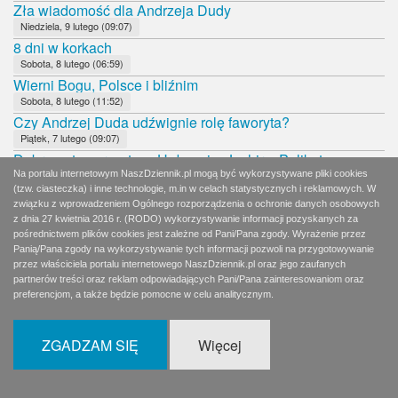
Zła wiadomość dla Andrzeja Dudy
Niedziela, 9 lutego (09:07)
8 dni w korkach
Sobota, 8 lutego (06:59)
Wierni Bogu, Polsce i bliźnim
Sobota, 8 lutego (11:52)
Czy Andrzej Duda udźwignie rolę faworyta?
Piątek, 7 lutego (09:07)
Dobrane towarzystwo: Hołownia, Jachira, Palikot
Czwartek, 6 lutego (02:06)
Na portalu internetowym NaszDziennik.pl mogą być wykorzystywane pliki cookies
(tzw. ciasteczka) i inne technologie, m.in w celach statystycznych i reklamowych. W
Pidżama, rogi i marihuana
związku z wprowadzeniem Ogólnego rozporządzenia o ochronie danych osobowych
Czwartek, 6 lutego (08:12)
z dnia 27 kwietnia 2016 r. (RODO) wykorzystywanie informacji pozyskanych za
Hołownia w utartych koleinach
pośrednictwem plików cookies jest zależne od Pani/Pana zgody. Wyrażenie przez
Środa, 5 lutego (08:12)
Panią/Pana zgody na wykorzystywanie tych informacji pozwoli na przygotowywanie
przez właściciela portalu internetowego NaszDziennik.pl oraz jego zaufanych
Brawo!
partnerów treści oraz reklam odpowiadających Pani/Pana zainteresowaniom oraz
Wtorek, 4 lutego (09:31)
preferencjom, a także będzie pomocne w celu analitycznym.
Paradoks Kidawy-Błońskiej
Wtorek, 4 lutego (08:11)
ZGADZAM SIĘ
Więcej
SIeroty po PRL chcą Nobla dla Turskiego
Poniedziałek, 3 lutego (08:02)
Program nie jest ważny