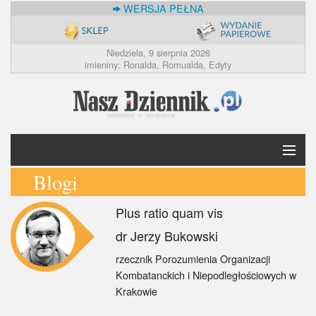
WERSJA PEŁNA
Niedziela, 9 sierpnia 2026
imieniny: Ronalda, Romualda, Edyty
Blogi
Krótko
Plus ratio quam vis
Polska
dr Jerzy Bukowski
Świat
rzecznik Porozumienia Organizacji
Kombatanckich i Niepodległościowych w
Ekonomia
Krakowie