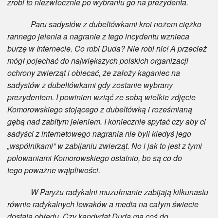
zrobi to niezwłocznie po wybraniu go na prezydenta.
Paru sadystów z dubeltówkami kroi nożem ciężko
rannego jelenia a nagranie z tego incydentu wznieca
burzę w Internecie. Co robi Duda? Nie robi nic! A przecież
mógł pojechać do największych polskich organizacji
ochrony zwierząt i obiecać, że założy kaganiec na
sadystów z dubeltówkami gdy zostanie wybrany
prezydentem. I powinien wziąć ze sobą wielkie zdjęcie
Komorowskiego stojącego z dubeltówką i roześmianą
gębą nad zabitym jeleniem. I koniecznie spytać czy aby ci
sadyści z internetowego nagrania nie byli kiedyś jego
„wspólnikami” w zabijaniu zwierząt. No i jak to jest z tymi
polowaniami Komorowskiego ostatnio, bo są co do
tego poważne wątpliwości.
W Paryżu radykalni muzułmanie zabijają kilkunastu
równie radykalnych lewaków a media na całym świecie
dostają obłędu. Czy kandydat Duda ma coś do