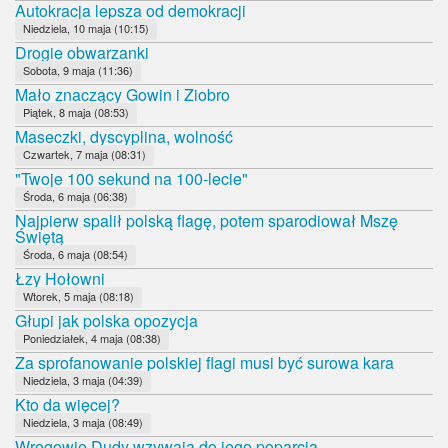
Autokracja lepsza od demokracji
Niedziela, 10 maja (10:15)
Drogie obwarzanki
Sobota, 9 maja (11:36)
Mało znaczący Gowin i Ziobro
Piątek, 8 maja (08:53)
Maseczki, dyscyplina, wolność
Czwartek, 7 maja (08:31)
"Twoje 100 sekund na 100-lecie"
Środa, 6 maja (06:38)
Najpierw spalił polską flagę, potem sparodiował Mszę
Świętą
Środa, 6 maja (08:54)
Łzy Hołowni
Wtorek, 5 maja (08:18)
Głupi jak polska opozycja
Poniedziałek, 4 maja (08:38)
Za sprofanowanie polskiej flagi musi być surowa kara
Niedziela, 3 maja (04:39)
Kto da więcej?
Niedziela, 3 maja (08:49)
Wrogowie Dudy wzywają do jego poparcia