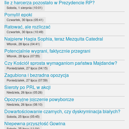
Ile z harcerza pozostało w Prezydencie RP?
Sobota, 1 sierpnia (10:01)
Pomylił epoki
Czwartek, 30 lipca (05:41)
Ratować, ale rozliczać
Czwartek, 30 lipca (10:49)
Najpierw Hagia Sophia, teraz Mezquita Catedral
Wtorek, 28 lipca (04:41)
Potencjalnie wygrani, faktycznie przegrani
Wtorek, 28 lipca (07:55)
Czy Kościół sprosta wymaganiom państwa Majdanów?
Poniedziałek, 27 lipca (04:15)
Zagubiona i bezradna opozycja
Poniedziałek, 27 lipca (07:59)
Sieroty po PRL w akcji
Niedziela, 26 lipca (05:26)
Opozycyjne jojczenie powyborcze
Niedziela, 26 lipca (08:10)
Dowartościowanie czarnych, czy dyskryminacja białych?
Sobota, 25 lipca (05:45)
Niepewna przyszłość Gowina
Sobota, 25 lipca (11:04)