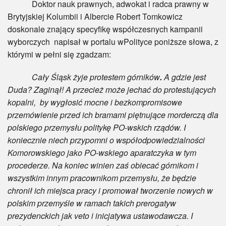
Doktor nauk prawnych, adwokat i radca prawny w
Brytyjskiej Kolumbii i Albercie Robert Tomkowicz
doskonale znający specyfikę współczesnych kampanii
wyborczych napisał w portalu wPolityce poniższe słowa, z
którymi w pełni się zgadzam:
Cały Śląsk żyje protestem górników
.
A gdzie jest
Duda? Zaginął! A przecież może jechać do protestujących
kopalni, by wygłosić mocne i bezkompromisowe
przemówienie przed ich bramami piętnujące morderczą dla
polskiego przemysłu politykę PO-wskich rządów. I
koniecznie niech przypomni o współodpowiedzialności
Komorowskiego jako PO-wskiego aparatczyka w tym
procederze. Na koniec winien zaś obiecać górnikom i
wszystkim innym pracownikom przemysłu, że będzie
chronił ich miejsca pracy i promował tworzenie nowych w
polskim przemyśle w ramach takich prerogatyw
prezydenckich jak veto i inicjatywa ustawodawcza. I