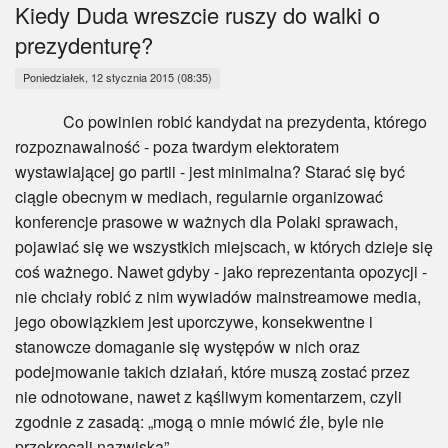
Myśl
Kiedy Duda wreszcie ruszy do walki o
prezydenturę?
Wiara
Poniedziałek, 12 stycznia 2015 (08:35)
Sport
Co powinien robić kandydat na prezydenta, którego
rozpoznawalność - poza twardym elektoratem
BlogAiD
wystawiającej go partii - jest minimalna? Starać się być
ciągle obecnym w mediach, regularnie organizować
Zaproszenia
konferencje prasowe w ważnych dla Polaki sprawach,
pojawiać się we wszystkich miejscach, w których dzieje się
coś ważnego. Nawet gdyby - jako reprezentanta opozycji -
nie chciały robić z nim wywiadów mainstreamowe media,
jego obowiązkiem jest uporczywe, konsekwentne i
stanowcze domaganie się występów w nich oraz
podejmowanie takich działań, które muszą zostać przez
nie odnotowane, nawet z kąśliwym komentarzem, czyli
zgodnie z zasadą: „mogą o mnie mówić źle, byle nie
przekręcali nazwiska”.