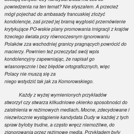
powiedzenia na ten temat? Nie słyszałem. A przecież
mógł pojechać do ambasady francuskiej złożyć
kondolencje, zaś przed jej bramą wygłosić przemówienie
krytykujące PO-wskie plany promowania imigracji z krajów
trzeciego świata przy równoczesnym ignorowaniu
Polaków zza wschodniej granicy pragnących powrócić do
macierzy. Powinien też przeczytać swój wpis
kondolencyjny zapewniając, że napisał go
własnoręcznie i bez błędów ortograficznych, więc
Polacy nie muszą się za
niego wstydzić tak jak za Komorowskiego.
Każdy z wyżej wymienionych przykładów
stworzył czy stwarza kilkudniowe okienko sposobności do
zaistnienia w reżimowych mediach
.
Mocne, zdecydowane i
niezwłocznie wystąpienie kandydata Dudy w każdej z tych
spraw byłoby trudne, a często wręcz niemożliwe, do
zignorowania przez reżimowe media. Przykładem były