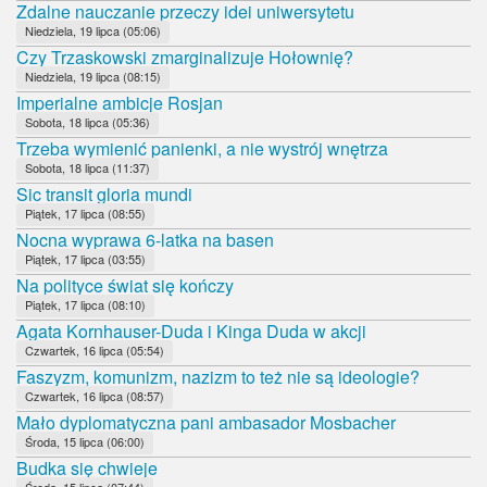
Zdalne nauczanie przeczy idei uniwersytetu
Niedziela, 19 lipca (05:06)
Czy Trzaskowski zmarginalizuje Hołownię?
Niedziela, 19 lipca (08:15)
Imperialne ambicje Rosjan
Sobota, 18 lipca (05:36)
Trzeba wymienić panienki, a nie wystrój wnętrza
Sobota, 18 lipca (11:37)
Sic transit gloria mundi
Piątek, 17 lipca (08:55)
Nocna wyprawa 6-latka na basen
Piątek, 17 lipca (03:55)
Na polityce świat się kończy
Piątek, 17 lipca (08:10)
Agata Kornhauser-Duda i Kinga Duda w akcji
Czwartek, 16 lipca (05:54)
Faszyzm, komunizm, nazizm to też nie są ideologie?
Czwartek, 16 lipca (08:57)
Mało dyplomatyczna pani ambasador Mosbacher
Środa, 15 lipca (06:00)
Budka się chwieje
Środa, 15 lipca (07:44)