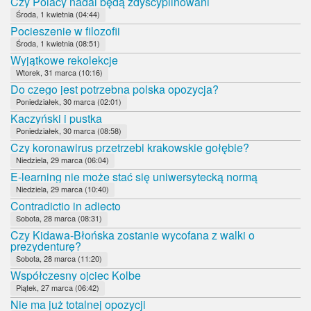
Czy Polacy nadal będą zdyscyplinowani
Środa, 1 kwietnia (04:44)
Pocieszenie w filozofii
Środa, 1 kwietnia (08:51)
Wyjątkowe rekolekcje
Wtorek, 31 marca (10:16)
Do czego jest potrzebna polska opozycja?
Poniedziałek, 30 marca (02:01)
Kaczyński i pustka
Poniedziałek, 30 marca (08:58)
Czy koronawirus przetrzebi krakowskie gołębie?
Niedziela, 29 marca (06:04)
E-learning nie może stać się uniwersytecką normą
Niedziela, 29 marca (10:40)
Contradictio in adiecto
Sobota, 28 marca (08:31)
Czy Kidawa-Błońska zostanie wycofana z walki o
prezydenturę?
Sobota, 28 marca (11:20)
Współczesny ojciec Kolbe
Piątek, 27 marca (06:42)
Nie ma już totalnej opozycji