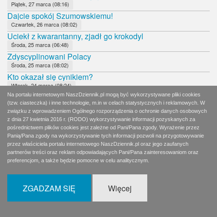
Piątek, 27 marca (08:16)
Dajcie spokój Szumowskiemu!
Czwartek, 26 marca (08:02)
Uciekł z kwarantanny, zjadł go krokodyl
Środa, 25 marca (06:48)
Zdyscyplinowani Polacy
Środa, 25 marca (08:02)
Kto okazał się cynikiem?
Wtorek, 24 marca (08:24)
Wzmocnienie czy destrukcja?
Na portalu internetowym NaszDziennik.pl mogą być wykorzystywane pliki cookies
(tzw. ciasteczka) i inne technologie, m.in w celach statystycznych i reklamowych. W
Poniedziałek, 23 marca (06:57)
związku z wprowadzeniem Ogólnego rozporządzenia o ochronie danych osobowych
Oceniajmy polityków za czyny, nie za słowa
z dnia 27 kwietnia 2016 r. (RODO) wykorzystywanie informacji pozyskanych za
Poniedziałek, 23 marca (08:31)
pośrednictwem plików cookies jest zależne od Pani/Pana zgody. Wyrażenie przez
Rosja chce karać urzędników innych państw za usuwanie
Panią/Pana zgody na wykorzystywanie tych informacji pozwoli na przygotowywanie
reliktów komunizmu
przez właściciela portalu internetowego NaszDziennik.pl oraz jego zaufanych
partnerów treści oraz reklam odpowiadających Pani/Pana zainteresowaniom oraz
Niedziela, 22 marca (05:13)
preferencjom, a także będzie pomocne w celu analitycznym.
Na opłatku mogąbyć bakterie
Niedziela, 22 marca (09:02)
Minister Kasprzyk i prezes Szarek chcą przywrócić
ZGADZAM SIĘ
Więcej
Powązkom Wojskowym rangę narodowej nekropolii
Sobota, 21 marca (12:08)
Przestępczy alkohol w walce z koronawirusem