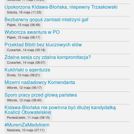
Upokorzona Kidawa-Błońska, niepewny Trzaskowski
Sobota, 16 maja (11:23)
Bezbarwny goguś zamiast mistrzyni gaf
Piątek, 15 maja (06:49)
Wyborcza awantura w PO
Piątek, 15 maja (08:17)
Przekład Biblii bez kluczowych słów
Czwartek, 14 maja (05:18)
Zdalna sesja czy zdalna kompromitacja?
Czwartek, 14 maja (08:07)
Kukliński o agenturze
Środa, 13 maja (08:21)
Mizerni naśladowcy Komendanta
Wtorek, 12 maja (06:17)
Sporo pracy przed głową państwa
Wtorek, 12 maja (08:40)
Kidawa-Błońska nie powinna być dłużej kandydatką
Koalicji Obywatelskiej
Poniedziałek, 11 maja (08:15)
#MuremZaMedykiem
Niedziela, 10 maja (07:11)