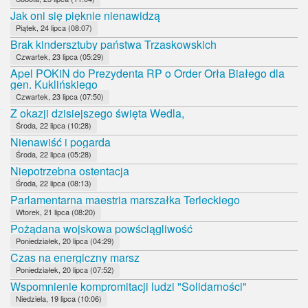
Jak oni się pięknie nienawidzą
Piątek, 24 lipca (08:07)
Brak kindersztuby państwa Trzaskowskich
Czwartek, 23 lipca (05:29)
Apel POKiN do Prezydenta RP o Order Orła Białego dla
gen. Kuklińskiego
Czwartek, 23 lipca (07:50)
Z okazji dzisiejszego święta Wedla,
Środa, 22 lipca (10:28)
Nienawiść i pogarda
Środa, 22 lipca (05:28)
Niepotrzebna ostentacja
Środa, 22 lipca (08:13)
Parlamentarna maestria marszałka Terleckiego
Wtorek, 21 lipca (08:20)
Pożądana wojskowa powściągliwość
Poniedziałek, 20 lipca (04:29)
Czas na energiczny marsz
Poniedziałek, 20 lipca (07:52)
Wspomnienie kompromitacji ludzi "Solidarności"
Niedziela, 19 lipca (10:06)