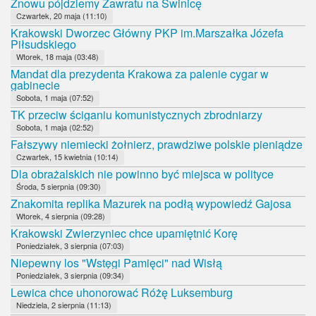
Znowu pójdziemy Zawratu na Świnicę
Czwartek, 20 maja (11:10)
Krakowski Dworzec Główny PKP im.Marszałka Józefa
Piłsudskiego
Wtorek, 18 maja (03:48)
Mandat dla prezydenta Krakowa za palenie cygar w
gabinecie
Sobota, 1 maja (07:52)
TK przeciw ściganiu komunistycznych zbrodniarzy
Sobota, 1 maja (02:52)
Fałszywy niemiecki żołnierz, prawdziwe polskie pieniądze
Czwartek, 15 kwietnia (10:14)
Dla obrażalskich nie powinno być miejsca w polityce
Środa, 5 sierpnia (09:30)
Znakomita replika Mazurek na podłą wypowiedź Gajosa
Wtorek, 4 sierpnia (09:28)
Krakowski Zwierzyniec chce upamiętnić Korę
Poniedziałek, 3 sierpnia (07:03)
Niepewny los "Wstęgi Pamięci" nad Wisłą
Poniedziałek, 3 sierpnia (09:34)
Lewica chce uhonorować Różę Luksemburg
Niedziela, 2 sierpnia (11:13)