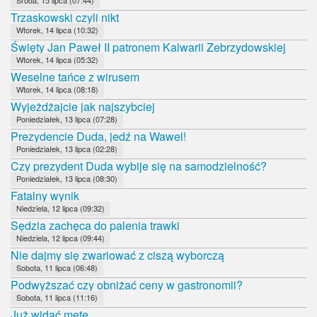
Trzaskowski czyli nikt
Wtorek, 14 lipca (10:32)
Święty Jan Paweł II patronem Kalwarii Zebrzydowskiej
Wtorek, 14 lipca (05:32)
Weselne tańce z wirusem
Wtorek, 14 lipca (08:18)
Wyjeżdżajcie jak najszybciej
Poniedziałek, 13 lipca (07:28)
Prezydencie Duda, jedź na Wawel!
Poniedziałek, 13 lipca (02:28)
Czy prezydent Duda wybije się na samodzielność?
Poniedziałek, 13 lipca (08:30)
Fatalny wynik
Niedziela, 12 lipca (09:32)
Sędzia zachęca do palenia trawki
Niedziela, 12 lipca (09:44)
Nie dajmy się zwariować z ciszą wyborczą
Sobota, 11 lipca (06:48)
Podwyższać czy obniżać ceny w gastronomii?
Sobota, 11 lipca (11:16)
Już widać metę