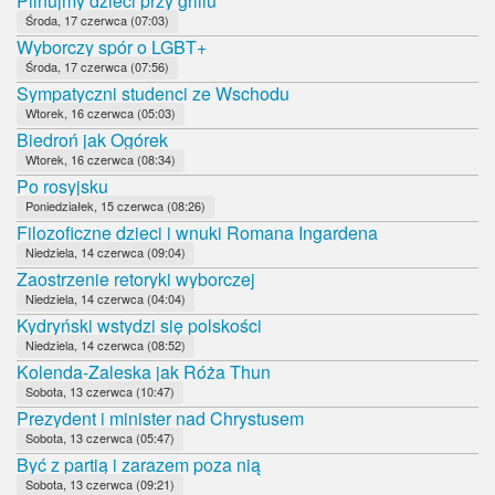
Pilnujmy dzieci przy grillu
Środa, 17 czerwca (07:03)
Wyborczy spór o LGBT+
Środa, 17 czerwca (07:56)
Sympatyczni studenci ze Wschodu
Wtorek, 16 czerwca (05:03)
Biedroń jak Ogórek
Wtorek, 16 czerwca (08:34)
Po rosyjsku
Poniedziałek, 15 czerwca (08:26)
Filozoficzne dzieci i wnuki Romana Ingardena
Niedziela, 14 czerwca (09:04)
Zaostrzenie retoryki wyborczej
Niedziela, 14 czerwca (04:04)
Kydryński wstydzi się polskości
Niedziela, 14 czerwca (08:52)
Kolenda-Zaleska jak Róża Thun
Sobota, 13 czerwca (10:47)
Prezydent i minister nad Chrystusem
Sobota, 13 czerwca (05:47)
Być z partią i zarazem poza nią
Sobota, 13 czerwca (09:21)