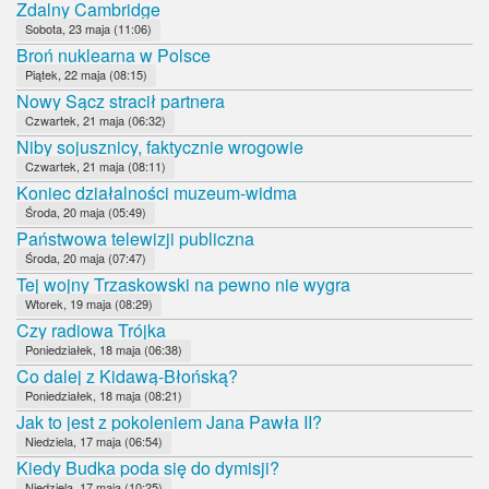
Zdalny Cambridge
Sobota, 23 maja (11:06)
Broń nuklearna w Polsce
Piątek, 22 maja (08:15)
Nowy Sącz stracił partnera
Czwartek, 21 maja (06:32)
Niby sojusznicy, faktycznie wrogowie
Czwartek, 21 maja (08:11)
Koniec działalności muzeum-widma
Środa, 20 maja (05:49)
Państwowa telewizji publiczna
Środa, 20 maja (07:47)
Tej wojny Trzaskowski na pewno nie wygra
Wtorek, 19 maja (08:29)
Czy radiowa Trójka
Poniedziałek, 18 maja (06:38)
Co dalej z Kidawą-Błońską?
Poniedziałek, 18 maja (08:21)
Jak to jest z pokoleniem Jana Pawła II?
Niedziela, 17 maja (06:54)
Kiedy Budka poda się do dymisji?
Niedziela, 17 maja (10:25)