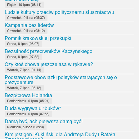
Piątek, 10 lipca (08:11)
Ludzie kultury przeciw politycznemu słuszniactwu
Czwartek, 9 lipca (05:37)
Kampania bez liderów
Czwartek, 9 lipca (08:12)
Pomnik krakowskiej przekupki
Środa, 8 lipca (06:07)
Bezsilność przeciwników Kaczyńskiego
Środa, 8 lipca (07:52)
Czy ktoś chowa jeszcze asa w rękawie?
Wtorek, 7 lipca (04:14)
Podstawowe obowiązki polityków starających się o
prezydenturę
Wtorek, 7 lipca (08:12)
Bezpłciowa Holandia
Poniedziałek, 6 lipca (05:24)
Duda wygrywa u "buków"
Poniedziałek, 6 lipca (07:55)
Damą być, ach pierwszą damą być!
Niedziela, 5 lipca (03:23)
Kim jest gen. Kukliński dla Andrzeja Dudy i Rafała