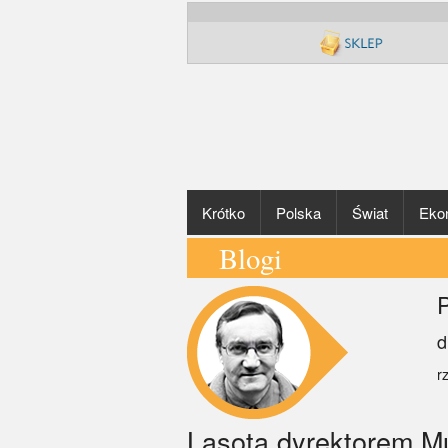
Krótko
Polska
Świat
Eko
Blogi
P
d
r
Lasota dyrektorem 