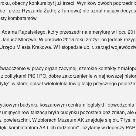
 obecny konkurs był już trzeci. Wyników dwóch poprzednich
 i przez Ryszarda Żądłę z Tarnowa) nie uznał mający decydu
esty kombatantów.
a Rąpalskiego, który przeszedł na emeryturę w lipcu 2013 r
. Janusz Mierzwa. W połowie 2015 roku złożył on jednak rezyg
Urzędu Miasta Krakowa. W listopadzie ub. r. zarząd województw
czenie w pracy organizacyjnej, szerokie kontakty z małopo
 z politykami PiS i PO, dobre zakorzenienie w najnowszej histori
jtyłę”, w której opisał wieloletnią inwigilację przyszłego papi
ym budynku koszarowym centrum logistyki i dowodzenia Tw
 unijnych rewitalizacji bryła budynku pozostała bez zmian, al
kw. powierzchni. W zbiorach Muzeum AK znajduje się ok. 7 tys. 
ięki kombatantom AK i ich rodzinom” - czytamy w depeszy PAP.