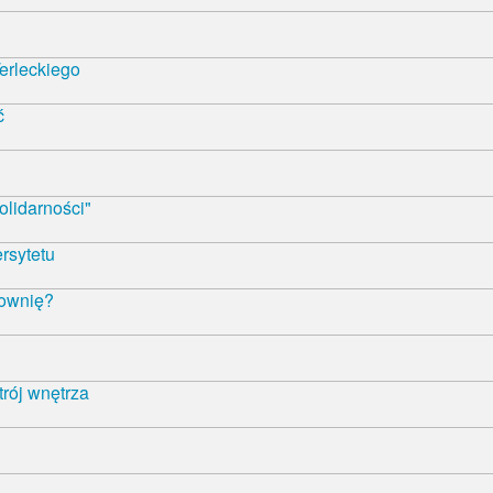
erleckiego
ć
olidarności"
rsytetu
łownię?
trój wnętrza