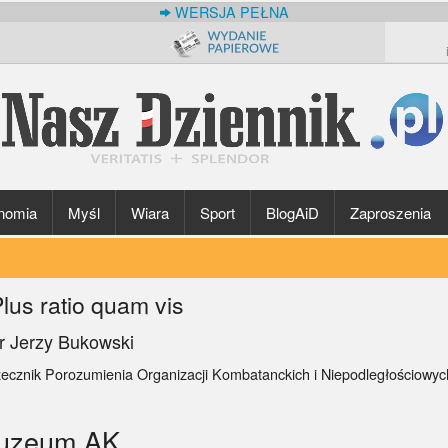
WERSJA PEŁNA
nomia
Myśl
Wiara
Sport
BlogAiD
Zaproszenia
lus ratio quam vis
r Jerzy Bukowski
zecznik Porozumienia Organizacji Kombatanckich i Niepodległościowy
Muzeum AK