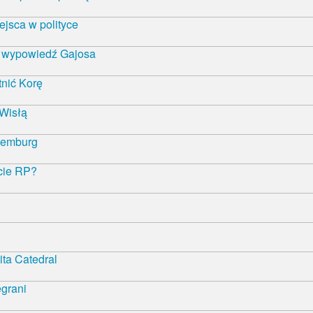
ejsca w polityce
ą wypowiedź Gajosa
nić Korę
 Wisłą
semburg
ncie RP?
ta Catedral
egrani