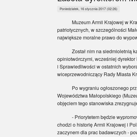
Poniedziałek, 16 stycznia 2017 (02:26)
Muzeum Armii Krajowej w Krakowie 
patriotycznych, w szczególności Mał
największe moralne prawo do wypowi
Został nim na siedmioletnią kade
opiniotwórczymi, wcześniej dyrekto
i Sprawiedliwości w ostatnich wybo
wiceprzewodniczący Rady Miasta Kra
Po wygraniu ogłoszonego przez pr
Województwa Małopolskiego (Muzeum
objęciem tego stanowiska zrezygnuj
- Priorytetem będzie wypromowanie
chodzi o historię Armii Krajowej i 
zaczynem dla prac badawczych - powi