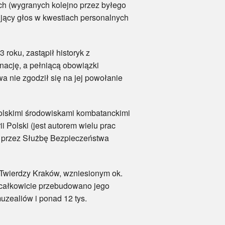
 (wygranych kolejno przez byłego
jący głos w kwestiach personalnych
oku, zastąpił historyk z
nację, a pełniącą obowiązki
a nie zgodził się na jej powołanie
lskimi środowiskami kombatanckimi
i Polski (jest autorem wielu prac
eża przez Służbę Bezpieczeństwa
ierdzy Kraków, wzniesionym ok.
e całkowicie przebudowano jego
muzealiów i ponad 12 tys.