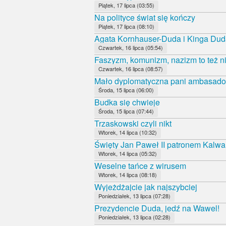
Piątek, 17 lipca (03:55)
Na polityce świat się kończy
Piątek, 17 lipca (08:10)
Agata Kornhauser-Duda i Kinga Duda
Czwartek, 16 lipca (05:54)
Faszyzm, komunizm, nazizm to też ni
Czwartek, 16 lipca (08:57)
Mało dyplomatyczna pani ambasado
Środa, 15 lipca (06:00)
Budka się chwieje
Środa, 15 lipca (07:44)
Trzaskowski czyli nikt
Wtorek, 14 lipca (10:32)
Święty Jan Paweł II patronem Kalwa
Wtorek, 14 lipca (05:32)
Weselne tańce z wirusem
Wtorek, 14 lipca (08:18)
Wyjeżdżajcie jak najszybciej
Poniedziałek, 13 lipca (07:28)
Prezydencie Duda, jedź na Wawel!
Poniedziałek, 13 lipca (02:28)