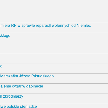
emiera RP w sprawie reparacji wojennych od Niemiec
skiego
cę
Marszałka Józefa Piłsudskiego
alenie cygar w gabinecie
h zbrodniarzy
iwe polskie pieniądze