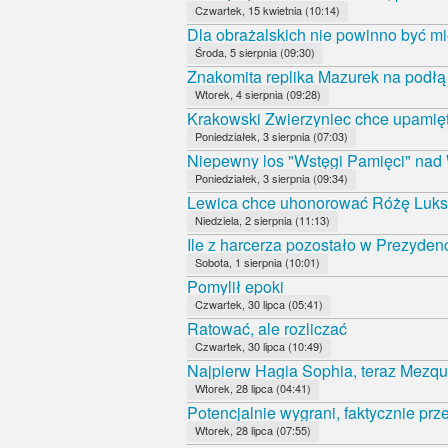
Czwartek, 15 kwietnia (10:14)
Dla obrażalskich nie powinno być mi
Środa, 5 sierpnia (09:30)
Znakomita replika Mazurek na podł
Wtorek, 4 sierpnia (09:28)
Krakowski Zwierzyniec chce upamięt
Poniedziałek, 3 sierpnia (07:03)
Niepewny los "Wstęgi Pamięci" nad
Poniedziałek, 3 sierpnia (09:34)
Lewica chce uhonorować Różę Luk
Niedziela, 2 sierpnia (11:13)
Ile z harcerza pozostało w Prezyde
Sobota, 1 sierpnia (10:01)
Pomylił epoki
Czwartek, 30 lipca (05:41)
Ratować, ale rozliczać
Czwartek, 30 lipca (10:49)
Najpierw Hagia Sophia, teraz Mezqui
Wtorek, 28 lipca (04:41)
Potencjalnie wygrani, faktycznie prz
Wtorek, 28 lipca (07:55)