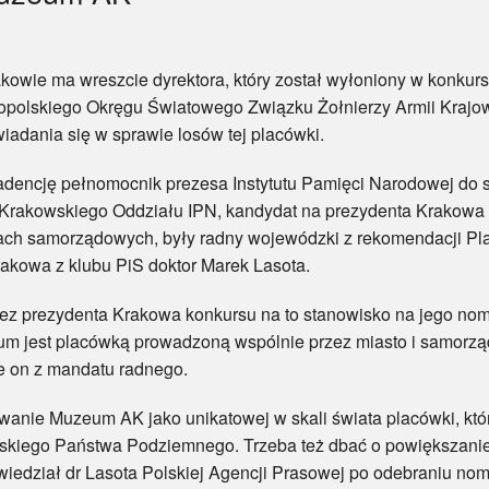
ma wreszcie dyrektora, który został wyłoniony w konkursie
opolskiego Okręgu Światowego Związku Żołnierzy Armii Krajowe
adania się w sprawie losów tej placówki.
ncję pełnomocnik prezesa Instytutu Pamięci Narodowej do s
r Krakowskiego Oddziału IPN, kandydat na prezydenta Krakowa
rach samorządowych, były radny wojewódzki z rekomendacji Pla
kowa z klubu PiS doktor Marek Lasota.
ezydenta Krakowa konkursu na to stanowisko na jego nomina
 jest placówką prowadzoną wspólnie przez miasto i samorzą
e on z mandatu radnego.
 Muzeum AK jako unikatowej w skali świata placówki, która 
Polskiego Państwa Podziemnego. Trzeba też dbać o powiększanie 
edział dr Lasota Polskiej Agencji Prasowej po odebraniu nomi