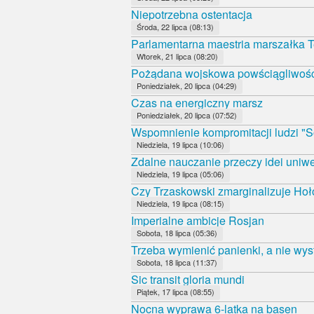
Niepotrzebna ostentacja
Środa, 22 lipca (08:13)
Parlamentarna maestria marszałka T
Wtorek, 21 lipca (08:20)
Pożądana wojskowa powściągliwoś
Poniedziałek, 20 lipca (04:29)
Czas na energiczny marsz
Poniedziałek, 20 lipca (07:52)
Wspomnienie kompromitacji ludzi "S
Niedziela, 19 lipca (10:06)
Zdalne nauczanie przeczy idei uniwe
Niedziela, 19 lipca (05:06)
Czy Trzaskowski zmarginalizuje Ho
Niedziela, 19 lipca (08:15)
Imperialne ambicje Rosjan
Sobota, 18 lipca (05:36)
Trzeba wymienić panienki, a nie wys
Sobota, 18 lipca (11:37)
Sic transit gloria mundi
Piątek, 17 lipca (08:55)
Nocna wyprawa 6-latka na basen