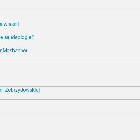
 w akcji
e są ideologie?
r Mosbacher
rii Zebrzydowskiej