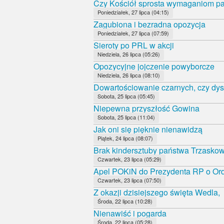
Czy Kościół sprosta wymaganiom 
Poniedziałek, 27 lipca (04:15)
Zagubiona i bezradna opozycja
Poniedziałek, 27 lipca (07:59)
Sieroty po PRL w akcji
Niedziela, 26 lipca (05:26)
Opozycyjne jojczenie powyborcze
Niedziela, 26 lipca (08:10)
Dowartościowanie czarnych, czy dys
Sobota, 25 lipca (05:45)
Niepewna przyszłość Gowina
Sobota, 25 lipca (11:04)
Jak oni się pięknie nienawidzą
Piątek, 24 lipca (08:07)
Brak kindersztuby państwa Trzasko
Czwartek, 23 lipca (05:29)
Apel POKiN do Prezydenta RP o Orde
Czwartek, 23 lipca (07:50)
Z okazji dzisiejszego święta Wedla,
Środa, 22 lipca (10:28)
Nienawiść i pogarda
Środa, 22 lipca (05:28)