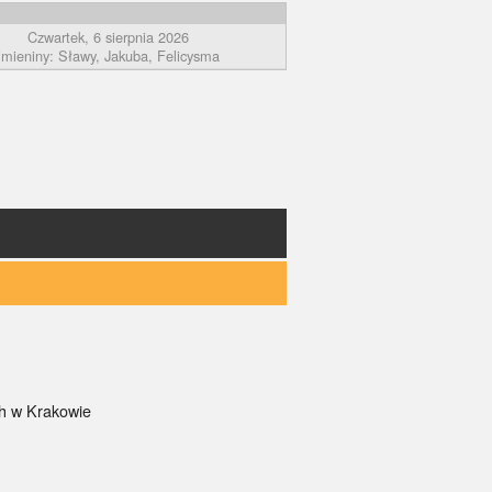
Czwartek, 6 sierpnia 2026
imieniny: Sławy, Jakuba, Felicysma
ch w Krakowie