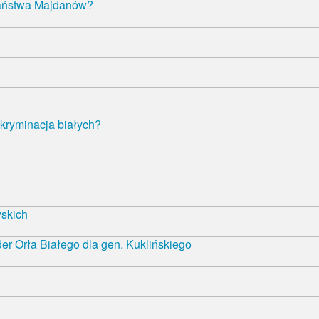
państwa Majdanów?
kryminacja białych?
wskich
r Orła Białego dla gen. Kuklińskiego