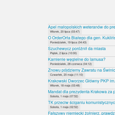
Apel małopolskich weteranów do pr
Wtorek, 20 lipca (03:47)
O OrderOrła Białego dla gen. Kukliń
Poniedziałek, 19 lipca (04:43)
Szuchewycz poróżnił da miasta
Piątek, 2 lipca (10:00)
Kamienie węgielne do lamusa?
Poniedziałek, 28 czerwca (04:12)
Znowu pójdziemy Zawratu na Świni
Czwartek, 20 maja (11:10)
Krakowski Dworzec Główny PKP im.
Wtorek, 18 maja (03:48)
Mandat dla prezydenta Krakowa za p
Sobota, 1 maja (07:52)
TK przeciw ściganiu komunistycznyc
Sobota, 1 maja (02:52)
Fałszywy niemiecki żołnierz, prawdz