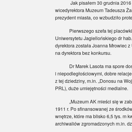
Jak pisałem 30 grudnia 2016 roku,
wicedyrektora Muzeum Tadeusza Żabę
prezydent miasta, co wzbudziło prot
Pierwszego szefa tej placówki Adam
Uniwersytetu Jagiellońskiego dr hab
dyrektora została Joanna Mrowiec z 
na dyrektora bez konkursu.
Dr Marek Lasota ma spore doświad
i niepodległościowymi, dobre relacje
z tej dziedziny, m.in. „Donosu na Wo
PRL), duże umiejętności medialne.
„Muzeum AK mieści się w zabytkow
1911 r. Po sfinansowanej ze środków
wnętrze, które ma blisko 6,5 tys. m 
archiwaliów zgromadzonych m.in. dz