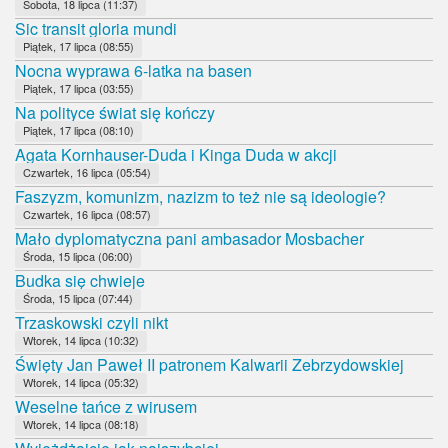
Sobota, 18 lipca (11:37)
Sic transit gloria mundi
Piątek, 17 lipca (08:55)
Nocna wyprawa 6-latka na basen
Piątek, 17 lipca (03:55)
Na polityce świat się kończy
Piątek, 17 lipca (08:10)
Agata Kornhauser-Duda i Kinga Duda w akcji
Czwartek, 16 lipca (05:54)
Faszyzm, komunizm, nazizm to też nie są ideologie?
Czwartek, 16 lipca (08:57)
Mało dyplomatyczna pani ambasador Mosbacher
Środa, 15 lipca (06:00)
Budka się chwieje
Środa, 15 lipca (07:44)
Trzaskowski czyli nikt
Wtorek, 14 lipca (10:32)
Święty Jan Paweł II patronem Kalwarii Zebrzydowskiej
Wtorek, 14 lipca (05:32)
Weselne tańce z wirusem
Wtorek, 14 lipca (08:18)