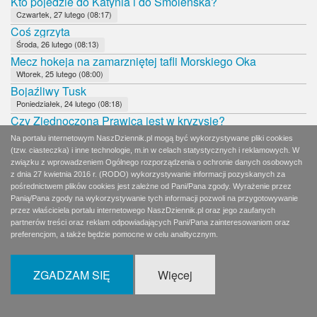
Kto pojedzie do Katynia i do Smoleńska?
Czwartek, 27 lutego (08:17)
Coś zgrzyta
Środa, 26 lutego (08:13)
Mecz hokeja na zamarzniętej tafli Morskiego Oka
Wtorek, 25 lutego (08:00)
Bojaźliwy Tusk
Poniedziałek, 24 lutego (08:18)
Czy Zjednoczona Prawica jest w kryzysie?
Niedziela, 23 lutego (11:43)
Na portalu internetowym NaszDziennik.pl mogą być wykorzystywane pliki cookies
Naturalny kłopot rządzących z NIK
(tzw. ciasteczka) i inne technologie, m.in w celach statystycznych i reklamowych. W
Sobota, 22 lutego (11:54)
związku z wprowadzeniem Ogólnego rozporządzenia o ochronie danych osobowych
z dnia 27 kwietnia 2016 r. (RODO) wykorzystywanie informacji pozyskanych za
Polscy komuniści proszą o pomoc
pośrednictwem plików cookies jest zależne od Pani/Pana zgody. Wyrażenie przez
Piątek, 21 lutego (08:10)
Panią/Pana zgody na wykorzystywanie tych informacji pozwoli na przygotowywanie
Kto za nimi stoi?
przez właściciela portalu internetowego NaszDziennik.pl oraz jego zaufanych
Czwartek, 20 lutego (08:19)
partnerów treści oraz reklam odpowiadających Pani/Pana zainteresowaniom oraz
preferencjom, a także będzie pomocne w celu analitycznym.
Katyń i Smoleńsk poza polityką
Środa, 19 lutego (08:09)
Niehonorowy Wałęsa
ZGADZAM SIĘ
Więcej
Wtorek, 18 lutego (04:01)
Lewicowy zakalec
Wtorek, 18 lutego (08:13)