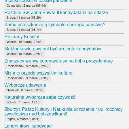
Stoicki spokój w czasie pandemii
Czwartek, 12 marca (08:44)
Rozdice Św. Jana Pawła II kandydatami na ołtarze
Środa, 11 marca (06:29)
Komu przeszkadzają symbole naszego państwa?
Środa, 11 marca (08:14)
Rozdarty Kościół
Wtorek, 10 marca (07:05)
Małżonkowie powinni być w cieniu kandydatów
Wtorek, 10 marca (07:59)
Znaczący wpływ koronawirusa na bój o prezydenturę
Poniedziałek, 9 marca (05:56)
Misja to przede wszystkim kultura
Poniedziałek, 9 marca (08:06)
Wyborcze udawanie
Niedziela, 8 marca (08:36)
Naturalna wyborcza zapalczywość
Sobota, 7 marca (12:10)
Zburzyć Pałac Kultury i Nauki dla uczczenia 100. rocznicy
zwycięstwa nad bolszewikami!
Piątek, 6 marca (08:21)
Landrynkowi kandydaci