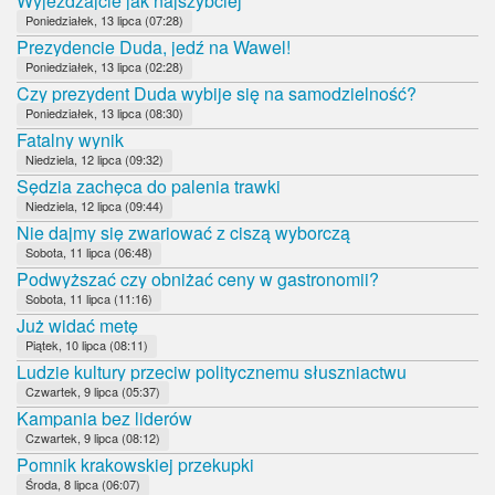
Wyjeżdżajcie jak najszybciej
Poniedziałek, 13 lipca (07:28)
Prezydencie Duda, jedź na Wawel!
Poniedziałek, 13 lipca (02:28)
Czy prezydent Duda wybije się na samodzielność?
Poniedziałek, 13 lipca (08:30)
Fatalny wynik
Niedziela, 12 lipca (09:32)
Sędzia zachęca do palenia trawki
Niedziela, 12 lipca (09:44)
Nie dajmy się zwariować z ciszą wyborczą
Sobota, 11 lipca (06:48)
Podwyższać czy obniżać ceny w gastronomii?
Sobota, 11 lipca (11:16)
Już widać metę
Piątek, 10 lipca (08:11)
Ludzie kultury przeciw politycznemu słuszniactwu
Czwartek, 9 lipca (05:37)
Kampania bez liderów
Czwartek, 9 lipca (08:12)
Pomnik krakowskiej przekupki
Środa, 8 lipca (06:07)