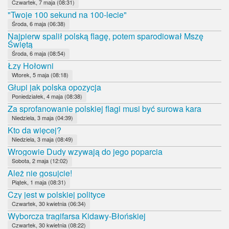
Czwartek, 7 maja (08:31)
"Twoje 100 sekund na 100-lecie"
Środa, 6 maja (06:38)
Najpierw spalił polską flagę, potem sparodiował Mszę
Świętą
Środa, 6 maja (08:54)
Łzy Hołowni
Wtorek, 5 maja (08:18)
Głupi jak polska opozycja
Poniedziałek, 4 maja (08:38)
Za sprofanowanie polskiej flagi musi być surowa kara
Niedziela, 3 maja (04:39)
Kto da więcej?
Niedziela, 3 maja (08:49)
Wrogowie Dudy wzywają do jego poparcia
Sobota, 2 maja (12:02)
Ależ nie gosujcie!
Piątek, 1 maja (08:31)
Czy jest w polskiej polityce
Czwartek, 30 kwietnia (06:34)
Wyborcza tragifarsa Kidawy-Błońskiej
Czwartek, 30 kwietnia (08:22)