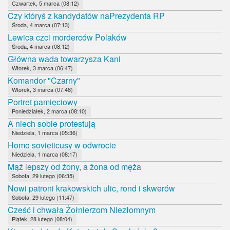
Czwartek, 5 marca (08:12)
Czy któryś z kandydatów naPrezydenta RP
Środa, 4 marca (07:13)
Lewica czci morderców Polaków
Środa, 4 marca (08:12)
Główna wada towarzysza Kani
Wtorek, 3 marca (06:47)
Komandor "Czarny"
Wtorek, 3 marca (07:48)
Portret pamięciowy
Poniedziałek, 2 marca (08:10)
A niech sobie protestują
Niedziela, 1 marca (05:36)
Homo sovieticusy w odwrocie
Niedziela, 1 marca (08:17)
Mąż lepszy od żony, a żona od męża
Sobota, 29 lutego (06:35)
Nowi patroni krakowskich ulic, rond i skwerów
Sobota, 29 lutego (11:47)
Cześć i chwała Żołnierzom Niezłomnym
Piątek, 28 lutego (08:04)