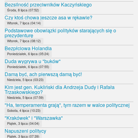
Bezsilność przeciwników Kaczyńskiego
Środa, 8 lipca (07:52)
Czy ktoś chowa jeszcze asa w rękawie?
Wtorek, 7 lipca (04:14)
Podstawowe obowiązki polityków starających się o
prezydenturę
Wtorek, 7 lipca (08:12)
Bezpłciowa Holandia
Poniedziałek, 6 lipca (05:24)
Duda wygrywa u "buków"
Poniedziałek, 6 lipca (07:55)
Damą być, ach pierwszą damą być!
Niedziela, 5 lipca (03:23)
Kim jest gen. Kukliński dla Andrzeja Dudy i Rafała
Trzaskowskiego?
Niedziela, 5 lipca (07:59)
"Ha, temperamenta grają", tym razem w walce politycznej
Sobota, 4 lipca (10:23)
"Krakówek" i "Warszawka"
Piątek, 3 lipca (04:04)
Napuszeni politycy
Piątek, 3 lipca (07:39)