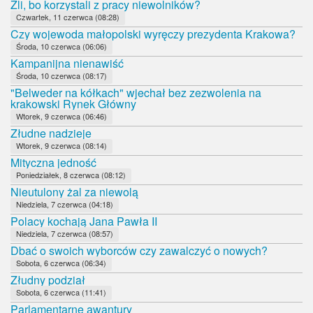
Źli, bo korzystali z pracy niewolników?
Czwartek, 11 czerwca (08:28)
Czy wojewoda małopolski wyręczy prezydenta Krakowa?
Środa, 10 czerwca (06:06)
Kampanijna nienawiść
Środa, 10 czerwca (08:17)
"Belweder na kółkach" wjechał bez zezwolenia na
krakowski Rynek Główny
Wtorek, 9 czerwca (06:46)
Złudne nadzieje
Wtorek, 9 czerwca (08:14)
Mityczna jedność
Poniedziałek, 8 czerwca (08:12)
Nieutulony żal za niewolą
Niedziela, 7 czerwca (04:18)
Polacy kochają Jana Pawła II
Niedziela, 7 czerwca (08:57)
Dbać o swoich wyborców czy zawalczyć o nowych?
Sobota, 6 czerwca (06:34)
Złudny podział
Sobota, 6 czerwca (11:41)
Parlamentarne awantury