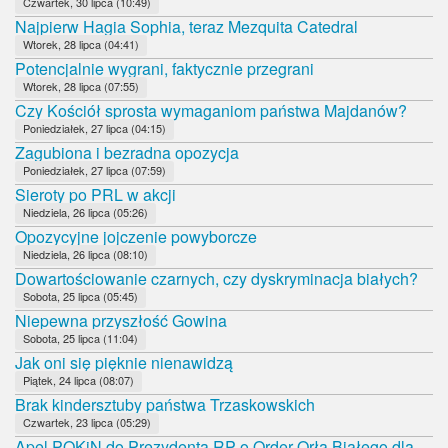
Czwartek, 30 lipca (10:49)
Najpierw Hagia Sophia, teraz Mezquita Catedral
Wtorek, 28 lipca (04:41)
Potencjalnie wygrani, faktycznie przegrani
Wtorek, 28 lipca (07:55)
Czy Kościół sprosta wymaganiom państwa Majdanów?
Poniedziałek, 27 lipca (04:15)
Zagubiona i bezradna opozycja
Poniedziałek, 27 lipca (07:59)
Sieroty po PRL w akcji
Niedziela, 26 lipca (05:26)
Opozycyjne jojczenie powyborcze
Niedziela, 26 lipca (08:10)
Dowartościowanie czarnych, czy dyskryminacja białych?
Sobota, 25 lipca (05:45)
Niepewna przyszłość Gowina
Sobota, 25 lipca (11:04)
Jak oni się pięknie nienawidzą
Piątek, 24 lipca (08:07)
Brak kindersztuby państwa Trzaskowskich
Czwartek, 23 lipca (05:29)
Apel POKiN do Prezydenta RP o Order Orła Białego dla