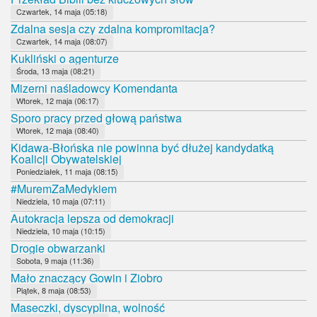
Czwartek, 14 maja (05:18)
Zdalna sesja czy zdalna kompromitacja?
Czwartek, 14 maja (08:07)
Kukliński o agenturze
Środa, 13 maja (08:21)
Mizerni naśladowcy Komendanta
Wtorek, 12 maja (06:17)
Sporo pracy przed głową państwa
Wtorek, 12 maja (08:40)
Kidawa-Błońska nie powinna być dłużej kandydatką
Koalicji Obywatelskiej
Poniedziałek, 11 maja (08:15)
#MuremZaMedykiem
Niedziela, 10 maja (07:11)
Autokracja lepsza od demokracji
Niedziela, 10 maja (10:15)
Drogie obwarzanki
Sobota, 9 maja (11:36)
Mało znaczący Gowin i Ziobro
Piątek, 8 maja (08:53)
Maseczki, dyscyplina, wolność