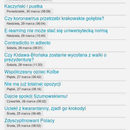
Kaczyński i pustka
Poniedziałek, 30 marca (08:58)
Czy koronawirus przetrzebi krakowskie gołębie?
Niedziela, 29 marca (06:04)
E-learning nie może stać się uniwersytecką normą
Niedziela, 29 marca (10:40)
Contradictio in adiecto
Sobota, 28 marca (08:31)
Czy Kidawa-Błońska zostanie wycofana z walki o
prezydenturę?
Sobota, 28 marca (11:20)
Współczesny ojciec Kolbe
Piątek, 27 marca (06:42)
Nie ma już totalnej opozycji
Piątek, 27 marca (08:16)
Dajcie spokój Szumowskiemu!
Czwartek, 26 marca (08:02)
Uciekł z kwarantanny, zjadł go krokodyl
Środa, 25 marca (06:48)
Zdyscyplinowani Polacy
Środa, 25 marca (08:02)