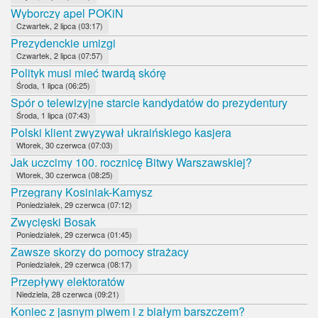
Wyborczy apel POKiN
Czwartek, 2 lipca (03:17)
Prezydenckie umizgi
Czwartek, 2 lipca (07:57)
Polityk musi mieć twardą skórę
Środa, 1 lipca (06:25)
Spór o telewizyjne starcie kandydatów do prezydentury
Środa, 1 lipca (07:43)
Polski klient zwyzywał ukraińskiego kasjera
Wtorek, 30 czerwca (07:03)
Jak uczcimy 100. rocznicę Bitwy Warszawskiej?
Wtorek, 30 czerwca (08:25)
Przegrany Kosiniak-Kamysz
Poniedziałek, 29 czerwca (07:12)
Zwycięski Bosak
Poniedziałek, 29 czerwca (01:45)
Zawsze skorzy do pomocy strażacy
Poniedziałek, 29 czerwca (08:17)
Przepływy elektoratów
Niedziela, 28 czerwca (09:21)
Koniec z jasnym piwem i z białym barszczem?