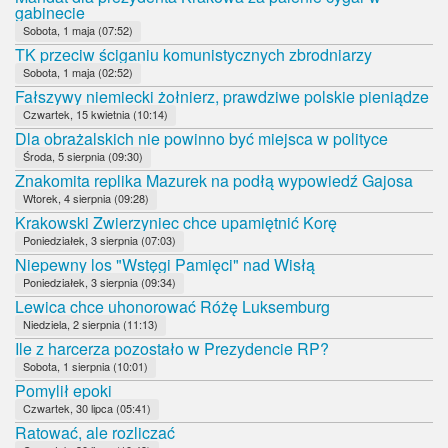
gabinecie
Sobota, 1 maja (07:52)
TK przeciw ściganiu komunistycznych zbrodniarzy
Sobota, 1 maja (02:52)
Fałszywy niemiecki żołnierz, prawdziwe polskie pieniądze
Czwartek, 15 kwietnia (10:14)
Dla obrażalskich nie powinno być miejsca w polityce
Środa, 5 sierpnia (09:30)
Znakomita replika Mazurek na podłą wypowiedź Gajosa
Wtorek, 4 sierpnia (09:28)
Krakowski Zwierzyniec chce upamiętnić Korę
Poniedziałek, 3 sierpnia (07:03)
Niepewny los "Wstęgi Pamięci" nad Wisłą
Poniedziałek, 3 sierpnia (09:34)
Lewica chce uhonorować Różę Luksemburg
Niedziela, 2 sierpnia (11:13)
Ile z harcerza pozostało w Prezydencie RP?
Sobota, 1 sierpnia (10:01)
Pomylił epoki
Czwartek, 30 lipca (05:41)
Ratować, ale rozliczać