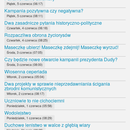
Piątek, 5 czerwca (06:17)
Kampania pozytywna czy negatywna?
Piątek, 5 czerwca (08:11)
Dwa zasadnicze pytania historyczno-polityczne
Czwartek, 4 czerwca (06:18)
Rozpaczliwa obrona życiorysów
Czwartek, 4 czerwca (08:25)
Maseczkę ubierz! Maseczkę zdejmij! Maseczkę wyrzuć!
Środa, 3 czerwca (07:05)
Czy będzie nowe otwarcie kampanii prezydenta Dudy?
Środa, 3 czerwca (08:00)
Wiosenna ceperiada
Wtorek, 2 czerwca (05:04)
Dwa projekty w sprawie nieprzedawniania ścigania
zbrodni komunistycznych
Wtorek, 2 czerwca (08:17)
Uczniowie to nie cichociemni
Poniedziałek, 1 czerwca (05:58)
Wodolejstwo
Poniedziałek, 1 czerwca (08:29)
Duchowe lenistwo w walce z głębią wiary
Niedziela, 31 maja (08:25)