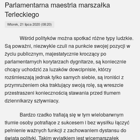
Myśl
Parlamentarna maestria marszałka
Terleckiego
Wiara
Wtorek, 21 lipca 2020 (08:20)
Sport
Wśród polityków można spotkać różne typy ludzkie.
Są poważni, niezwykle czuli na punkcie swojej pozycji w
BlogAiD
życiu publicznym, majestatycznie kroczący po
parlamentarnych korytarzach dygnitarze, są koniecznie
Zaproszenia
chcący uchodzić za luzaków dowcipnisie, którzy
rozśmieszają jednak tylko samych siebie, są ironiści z
przymrużeniem oka traktujący swoją rolę, są wreszcie
przestraszeni koniecznością stawania przed tłumem
dziennikarzy sztywniacy.
Bardzo rzadko trafiają się w tym wielobarwnym
tłumie osoby potrafiące z sukcesem i bez wysiłku łączyć
pełnienie ważnych funkcji z zachowaniem dystansu do
świata polityki. Takim wyjątkiem jest wicemarszałek