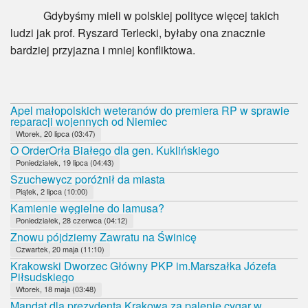
Gdybyśmy mieli w polskiej polityce więcej takich
ludzi jak prof. Ryszard Terlecki, byłaby ona znacznie
bardziej przyjazna i mniej konfliktowa.
Apel małopolskich weteranów do premiera RP w sprawie
reparacji wojennych od Niemiec
Wtorek, 20 lipca (03:47)
O OrderOrła Białego dla gen. Kuklińskiego
Poniedziałek, 19 lipca (04:43)
Szuchewycz poróżnił da miasta
Piątek, 2 lipca (10:00)
Kamienie węgielne do lamusa?
Poniedziałek, 28 czerwca (04:12)
Znowu pójdziemy Zawratu na Świnicę
Czwartek, 20 maja (11:10)
Krakowski Dworzec Główny PKP im.Marszałka Józefa
Piłsudskiego
Wtorek, 18 maja (03:48)
Mandat dla prezydenta Krakowa za palenie cygar w