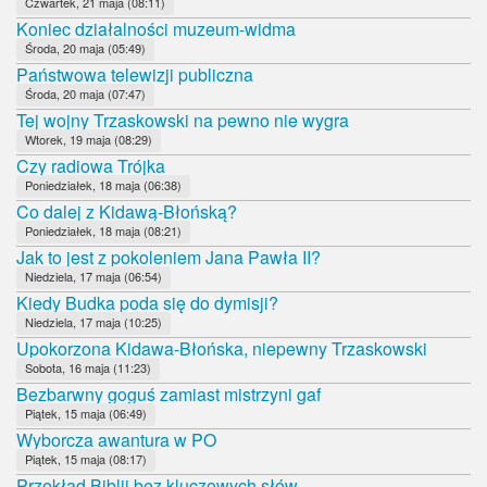
Czwartek, 21 maja (08:11)
Koniec działalności muzeum-widma
Środa, 20 maja (05:49)
Państwowa telewizji publiczna
Środa, 20 maja (07:47)
Tej wojny Trzaskowski na pewno nie wygra
Wtorek, 19 maja (08:29)
Czy radiowa Trójka
Poniedziałek, 18 maja (06:38)
Co dalej z Kidawą-Błońską?
Poniedziałek, 18 maja (08:21)
Jak to jest z pokoleniem Jana Pawła II?
Niedziela, 17 maja (06:54)
Kiedy Budka poda się do dymisji?
Niedziela, 17 maja (10:25)
Upokorzona Kidawa-Błońska, niepewny Trzaskowski
Sobota, 16 maja (11:23)
Bezbarwny goguś zamiast mistrzyni gaf
Piątek, 15 maja (06:49)
Wyborcza awantura w PO
Piątek, 15 maja (08:17)
Przekład Biblii bez kluczowych słów