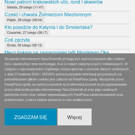
Nowi patroni krakowskich ulic, rond i skwerów
Sobota, 29 lutego (11:47)
Cześć i chwała Żołnierzom Niezłomnym
Piątek, 28 lutego (08:04)
Kto pojedzie do Katynia i do Smoleńska?
Czwartek, 27 lutego (08:17)
Coś zgrzyta
Środa, 26 lutego (08:13)
Mecz hokeja na zamarzniętej tafli Morskiego Oka
Wtorek, 25 lutego (08:00)
Na portalu internetowym NaszDziennik.pl mogą być wykorzystywane pliki cookies
Bojaźliwy Tusk
(tzw. ciasteczka) i inne technologie, m.in w celach statystycznych i reklamowych. W
związku z wprowadzeniem Ogólnego rozporządzenia o ochronie danych osobowych
Poniedziałek, 24 lutego (08:18)
z dnia 27 kwietnia 2016 r. (RODO) wykorzystywanie informacji pozyskanych za
Czy Zjednoczona Prawica jest w kryzysie?
pośrednictwem plików cookies jest zależne od Pani/Pana zgody. Wyrażenie przez
Niedziela, 23 lutego (11:43)
Panią/Pana zgody na wykorzystywanie tych informacji pozwoli na przygotowywanie
Naturalny kłopot rządzących z NIK
przez właściciela portalu internetowego NaszDziennik.pl oraz jego zaufanych
partnerów treści oraz reklam odpowiadających Pani/Pana zainteresowaniom oraz
Sobota, 22 lutego (11:54)
preferencjom, a także będzie pomocne w celu analitycznym.
Polscy komuniści proszą o pomoc
Piątek, 21 lutego (08:10)
Kto za nimi stoi?
ZGADZAM SIĘ
Więcej
Czwartek, 20 lutego (08:19)
Katyń i Smoleńsk poza polityką
Środa, 19 lutego (08:09)