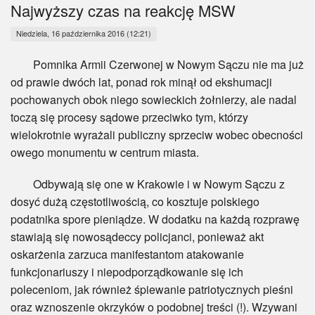
Myśl
Najwyższy czas na reakcję MSW
Niedziela, 16 października 2016 (12:21)
Wiara
Pomnika Armii Czerwonej w Nowym Sączu nie ma już
Sport
od prawie dwóch lat, ponad rok minął od ekshumacji
pochowanych obok niego sowieckich żołnierzy, ale nadal
BlogAiD
toczą się procesy sądowe przeciwko tym, którzy
wielokrotnie wyrażali publiczny sprzeciw wobec obecności
Zaproszenia
owego monumentu w centrum miasta.
Odbywają się one w Krakowie i w Nowym Sączu z
dosyć dużą częstotliwością, co kosztuje polskiego
podatnika spore pieniądze. W dodatku na każdą rozprawę
stawiają się nowosądeccy policjanci, ponieważ akt
oskarżenia zarzuca manifestantom atakowanie
funkcjonariuszy i niepodporządkowanie się ich
poleceniom, jak również śpiewanie patriotycznych pieśni
oraz wznoszenie okrzyków o podobnej treści (!). Wzywani