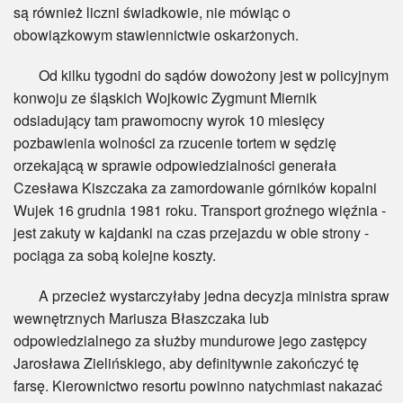
są również liczni świadkowie, nie mówiąc o
obowiązkowym stawiennictwie oskarżonych.
Od kilku tygodni do sądów dowożony jest w policyjnym
konwoju ze śląskich Wojkowic Zygmunt Miernik
odsiadujący tam prawomocny wyrok 10 miesięcy
pozbawienia wolności za rzucenie tortem w sędzię
orzekającą w sprawie odpowiedzialności generała
Czesława Kiszczaka za zamordowanie górników kopalni
Wujek 16 grudnia 1981 roku. Transport groźnego więźnia -
jest zakuty w kajdanki na czas przejazdu w obie strony -
pociąga za sobą kolejne koszty.
A przecież wystarczyłaby jedna decyzja ministra spraw
wewnętrznych Mariusza Błaszczaka lub
odpowiedzialnego za służby mundurowe jego zastępcy
Jarosława Zielińskiego, aby definitywnie zakończyć tę
farsę. Kierownictwo resortu powinno natychmiast nakazać