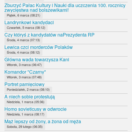
Zburzyć Pałac Kultury i Nauki dla uczczenia 100. rocznicy
zwycięstwa nad bolszewikami!
Piątek, 6 marca (08:21)
Landrynkowi kandydaci
Czwartek, 5 marca (08:12)
Czy któryś z kandydatów naPrezydenta RP
Środa, 4 marca (07:13)
Lewica czci morderców Polaków
Środa, 4 marca (08:12)
Główna wada towarzysza Kani
Wtorek, 3 marca (06:47)
Komandor "Czarny"
Wtorek, 3 marca (07:48)
Portret pamięciowy
Poniedziałek, 2 marca (08:10)
A niech sobie protestują
Niedziela, 1 marca (05:36)
Homo sovieticusy w odwrocie
Niedziela, 1 marca (08:17)
Mąż lepszy od żony, a żona od męża
Sobota, 29 lutego (06:35)