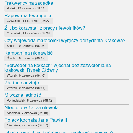
Frekwencyjna zagadka
Piątek, 12 czerwca (08:11)
Rapowana Ewangelia
Czwartek, 11 czerwca (06:27)
Źli, bo korzystali z pracy niewolników?
Czwartek, 11 czerwca (08:28)
Czy wojewoda małopolski wyręczy prezydenta Krakowa?
Środa, 10 czerwca (06:06)
Kampanijna nienawiść
Środa, 10 czerwca (08:17)
"Belweder na kółkach" wjechał bez zezwolenia na
krakowski Rynek Główny
Wtorek, 9 czerwca (06:46)
Złudne nadzieje
Wtorek, 9 czerwca (08:14)
Mityczna jedność
Poniedziałek, 8 czerwca (08:12)
Nieutulony żal za niewolą
Niedziela, 7 czerwca (04:18)
Polacy kochają Jana Pawła II
Niedziela, 7 czerwca (08:57)
Dbać o swoich wyborców czy zawalczyć o nowych?