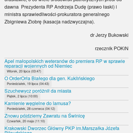
dawna Prezydenta RP Andrzeja Dudę (prawo łaski) i
ministra sprawiedliwości-prokuratora generalnego
Zbigniewa Ziobrę (kasacja nadzwyczajna).
dr Jerzy Bukowski
rzecznik POKiN
Apel małopolskich weteranów do premiera RP w sprawie
reparacji wojennych od Niemiec
Wtorek, 20 lipca (03:47)
O OrderOrła Białego dla gen. Kuklińskiego
Poniedziałek, 19 lipca (04:43)
Szuchewycz poróżnił da miasta
Piątek, 2 lipca (10:00)
Kamienie węgielne do lamusa?
Poniedziałek, 28 czerwca (04:12)
Znowu pójdziemy Zawratu na Świnicę
Czwartek, 20 maja (11:10)
Krakowski Dworzec Główny PKP im.Marszałka Józefa
Piłsudskiego