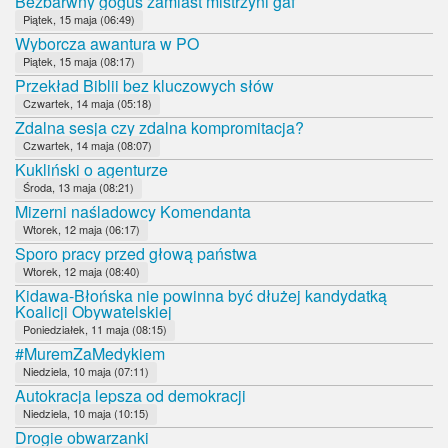
Bezbarwny goguś zamiast mistrzyni gaf
Piątek, 15 maja (06:49)
Wyborcza awantura w PO
Piątek, 15 maja (08:17)
Przekład Biblii bez kluczowych słów
Czwartek, 14 maja (05:18)
Zdalna sesja czy zdalna kompromitacja?
Czwartek, 14 maja (08:07)
Kukliński o agenturze
Środa, 13 maja (08:21)
Mizerni naśladowcy Komendanta
Wtorek, 12 maja (06:17)
Sporo pracy przed głową państwa
Wtorek, 12 maja (08:40)
Kidawa-Błońska nie powinna być dłużej kandydatką
Koalicji Obywatelskiej
Poniedziałek, 11 maja (08:15)
#MuremZaMedykiem
Niedziela, 10 maja (07:11)
Autokracja lepsza od demokracji
Niedziela, 10 maja (10:15)
Drogie obwarzanki