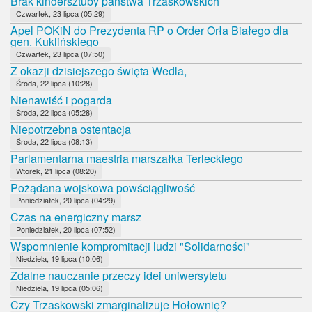
Brak kindersztuby państwa Trzaskowskich
Czwartek, 23 lipca (05:29)
Apel POKiN do Prezydenta RP o Order Orła Białego dla
gen. Kuklińskiego
Czwartek, 23 lipca (07:50)
Z okazji dzisiejszego święta Wedla,
Środa, 22 lipca (10:28)
Nienawiść i pogarda
Środa, 22 lipca (05:28)
Niepotrzebna ostentacja
Środa, 22 lipca (08:13)
Parlamentarna maestria marszałka Terleckiego
Wtorek, 21 lipca (08:20)
Pożądana wojskowa powściągliwość
Poniedziałek, 20 lipca (04:29)
Czas na energiczny marsz
Poniedziałek, 20 lipca (07:52)
Wspomnienie kompromitacji ludzi "Solidarności"
Niedziela, 19 lipca (10:06)
Zdalne nauczanie przeczy idei uniwersytetu
Niedziela, 19 lipca (05:06)
Czy Trzaskowski zmarginalizuje Hołownię?