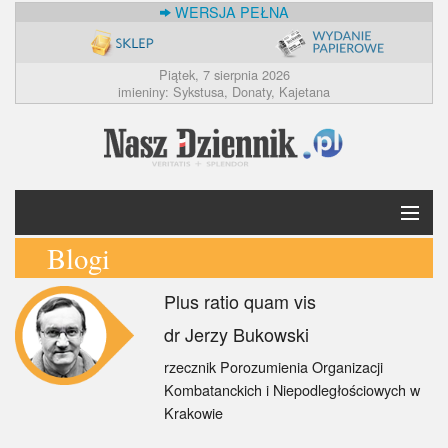
WERSJA PEŁNA
Piątek, 7 sierpnia 2026
imieniny: Sykstusa, Donaty, Kajetana
Blogi
Krótko
Plus ratio quam vis
Polska
dr Jerzy Bukowski
Świat
rzecznik Porozumienia Organizacji
Kombatanckich i Niepodległościowych w
Ekonomia
Krakowie