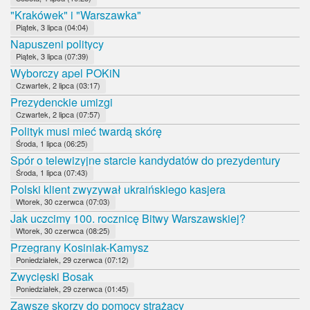
"Krakówek" i "Warszawka"
Piątek, 3 lipca (04:04)
Napuszeni politycy
Piątek, 3 lipca (07:39)
Wyborczy apel POKiN
Czwartek, 2 lipca (03:17)
Prezydenckie umizgi
Czwartek, 2 lipca (07:57)
Polityk musi mieć twardą skórę
Środa, 1 lipca (06:25)
Spór o telewizyjne starcie kandydatów do prezydentury
Środa, 1 lipca (07:43)
Polski klient zwyzywał ukraińskiego kasjera
Wtorek, 30 czerwca (07:03)
Jak uczcimy 100. rocznicę Bitwy Warszawskiej?
Wtorek, 30 czerwca (08:25)
Przegrany Kosiniak-Kamysz
Poniedziałek, 29 czerwca (07:12)
Zwycięski Bosak
Poniedziałek, 29 czerwca (01:45)
Zawsze skorzy do pomocy strażacy