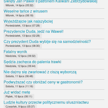
Święty Jan Paweł II patronem Kalwarii Zebrzydowskiej
Wtorek, 14 lipca (05:32)
Weselne tańce z wirusem
Wtorek, 14 lipca (08:18)
Wyjeżdżajcie jak najszybciej
Poniedziałek, 13 lipca (07:28)
Prezydencie Duda, jedź na Wawel!
Poniedziałek, 13 lipca (02:28)
Czy prezydent Duda wybije się na samodzielność?
Poniedziałek, 13 lipca (08:30)
Fatalny wynik
Niedziela, 12 lipca (09:32)
Sędzia zachęca do palenia trawki
Niedziela, 12 lipca (09:44)
Nie dajmy się zwariować z ciszą wyborczą
Sobota, 11 lipca (06:48)
Podwyższać czy obniżać ceny w gastronomii?
Sobota, 11 lipca (11:16)
Już widać metę
Piątek, 10 lipca (08:11)
Ludzie kultury przeciw politycznemu słuszniactwu
Czwartek, 9 lipca (05:37)