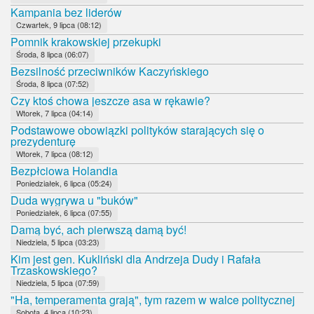
Kampania bez liderów
Czwartek, 9 lipca (08:12)
Pomnik krakowskiej przekupki
Środa, 8 lipca (06:07)
Bezsilność przeciwników Kaczyńskiego
Środa, 8 lipca (07:52)
Czy ktoś chowa jeszcze asa w rękawie?
Wtorek, 7 lipca (04:14)
Podstawowe obowiązki polityków starających się o
prezydenturę
Wtorek, 7 lipca (08:12)
Bezpłciowa Holandia
Poniedziałek, 6 lipca (05:24)
Duda wygrywa u "buków"
Poniedziałek, 6 lipca (07:55)
Damą być, ach pierwszą damą być!
Niedziela, 5 lipca (03:23)
Kim jest gen. Kukliński dla Andrzeja Dudy i Rafała
Trzaskowskiego?
Niedziela, 5 lipca (07:59)
"Ha, temperamenta grają", tym razem w walce politycznej
Sobota, 4 lipca (10:23)