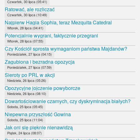
Czwartek, 30 lipca (05:41)
Ratować, ale rozliczać
Czwartek, 30 lipca (10:49)
Najpierw Hagia Sophia, teraz Mezquita Catedral
Wtorek, 28 lipca (04:41)
Potencjalnie wygrani, faktycznie przegrani
Wtorek, 28 lipca (07:55)
Czy Kościół sprosta wymaganiom państwa Majdanów?
Poniedziałek, 27 lipca (04:15)
Zagubiona i bezradna opozycja
Poniedziałek, 27 lipca (07:59)
Sieroty po PRL w akcji
Niedziela, 26 lipca (05:26)
Opozycyjne jojczenie powyborcze
Niedziela, 26 lipca (08:10)
Dowartościowanie czarnych, czy dyskryminacja białych?
Sobota, 25 lipca (05:45)
Niepewna przyszłość Gowina
Sobota, 25 lipca (11:04)
Jak oni się pięknie nienawidzą
Piątek, 24 lipca (08:07)