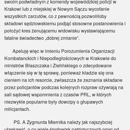
swoim podwładnym z komendy wojewódzkiej policji w
Krakowi lub z miejskiej w Nowym Sączu wycofanie
wszystkich zarzutów, co z pewnością pozwoliłoby
składowi sędziowskiemu podjąć stosowne postanowienia i
położyć kres żenującemu widowisku wystawiającemu
fatalne świadectwo „dobrej zmianie”.
Apeluję więc w imieniu Porozumienia Organizacji
Kombatanckich i Niepodległościowych w Krakowie do
ministrów Błaszczaka i Zielińskiego o zdecydowane
włączenie się w tę sprawę, ponieważ kładzie się ona
cieniem na ich resorcie, zwłaszcza że zeznania składane
przez policjantów podczas kolejnych rozpraw ożywiają na
sali sądowej wspomnienia z czasów PRL, w których
niezwykłe popularne były dowcipy o głupawych
milicjantach.
PS. A Zygmunta Miernika należy jak najszybciej
ułaskawić, o co wiele środowisk patriotycznych prosi od