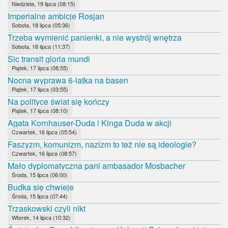
Niedziela, 19 lipca (08:15)
Imperialne ambicje Rosjan
Sobota, 18 lipca (05:36)
Trzeba wymienić panienki, a nie wystrój wnętrza
Sobota, 18 lipca (11:37)
Sic transit gloria mundi
Piątek, 17 lipca (08:55)
Nocna wyprawa 6-latka na basen
Piątek, 17 lipca (03:55)
Na polityce świat się kończy
Piątek, 17 lipca (08:10)
Agata Kornhauser-Duda i Kinga Duda w akcji
Czwartek, 16 lipca (05:54)
Faszyzm, komunizm, nazizm to też nie są ideologie?
Czwartek, 16 lipca (08:57)
Mało dyplomatyczna pani ambasador Mosbacher
Środa, 15 lipca (06:00)
Budka się chwieje
Środa, 15 lipca (07:44)
Trzaskowski czyli nikt
Wtorek, 14 lipca (10:32)