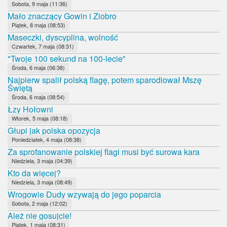
Sobota, 9 maja (11:36)
Mało znaczący Gowin i Ziobro
Piątek, 8 maja (08:53)
Maseczki, dyscyplina, wolność
Czwartek, 7 maja (08:31)
"Twoje 100 sekund na 100-lecie"
Środa, 6 maja (06:38)
Najpierw spalił polską flagę, potem sparodiował Mszę
Świętą
Środa, 6 maja (08:54)
Łzy Hołowni
Wtorek, 5 maja (08:18)
Głupi jak polska opozycja
Poniedziałek, 4 maja (08:38)
Za sprofanowanie polskiej flagi musi być surowa kara
Niedziela, 3 maja (04:39)
Kto da więcej?
Niedziela, 3 maja (08:49)
Wrogowie Dudy wzywają do jego poparcia
Sobota, 2 maja (12:02)
Ależ nie gosujcie!
Piątek, 1 maja (08:31)