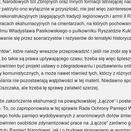
 Narodowych Sił Zbrojnych oraz innych formacji istniejącej nad
y patrzyło ono wyłącznie w przyszłość, nie jest więc zaintere
rekonstrukcyjnych (sięgających tradycji legionowych i armii II R
 pracach ekshumacyjnych na cmentarzach, na których pochowa
lmu Władysława Pasikowskiego o pułkowniku Ryszardzie Kukliń
nie się przez scenarzystów i reżyserów do tematyki historycz
 które należy wreszcie przeprowadzić i jeśli nie zrobi się t
bo takie są prawa upływającego czasu; trzeba się więc śpieszy
winien być projekt ustawy o zdegradowaniu i pozbawieniu or
komunistycznych, a może nawet również tych, którzy z różnyc
ałania nie pozostawiają wątpliwości w tej materii. Niedawno spo
szczaka, ale trzeba tę sprawę załatwić szerzej.
kończenie ekshumacji na powązkowskiej „Łączce” i postaw
To, co zaproponowała w tej sprawie Rada Ochrony Pamięci 
nego hołdu pamięci wydobywanych z anonimowych dołów śmierci
powinien osobiście zdynamizować prace na „Łączce” zarówno gd
ytutu Pamięci Narodowej, jak i o budowę stosownego w wymiar