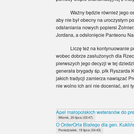
Ważny będzie również jego osobist
aby nie był obecny na uroczystym p
odsłaniania nowych popiersi Żołnie
Jordana, a odsłonięcie Panteonu N
Liczę też na kontynuowanie przeze
wobec dobrze zasłużonych dla Rzecz
pierwszych jego decyzji w tej dzied
generała brygady śp. płk Ryszarda 
jakich tradycji zamierza nawiązać Pr
nie wolno ich ani nie doceniać, ani 
Apel małopolskich weteranów do pr
Wtorek, 20 lipca (03:47)
O OrderOrła Białego dla gen. Kukliń
Poniedziałek, 19 lipca (04:43)