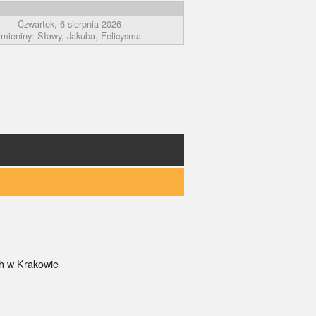
Czwartek, 6 sierpnia 2026
imieniny: Sławy, Jakuba, Felicysma
ch w Krakowie