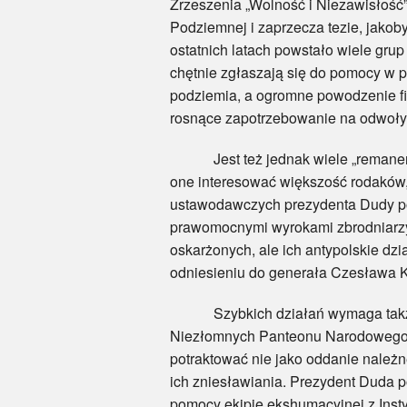
Zrzeszenia „Wolność i Niezawisłość”,
Podziemnej i zaprzecza tezie, jakob
ostatnich latach powstało wiele grup 
chętnie zgłaszają się do pomocy w
podziemia, a ogromne powodzenie fi
rosnące zapotrzebowanie na odwoływa
Jest też jednak wiele „remanentów”,
one interesować większość rodaków, 
ustawodawczych prezydenta Dudy po
prawomocnymi wyrokami zbrodniarzy 
oskarżonych, ale ich antypolskie dzi
odniesieniu do generała Czesława Ki
Szybkich działań wymaga także za
Niezłomnych Panteonu Narodowego. 
potraktować nie jako oddanie należ
ich zniesławiania. Prezydent Duda 
pomocy ekipie ekshumacyjnej z Inst