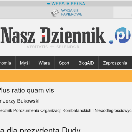
WERSJA PEŁNA
nomia
Myśl
Wiara
Sport
BlogAiD
Zaproszenia
lus ratio quam vis
r Jerzy Bukowski
zecznik Porozumienia Organizacji Kombatanckich i Niepodległościowy
a dla prezydenta Dudy