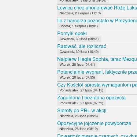
Poniedziałek, 3 sierpnia (09:34)
Lewica chce uhonorować Różę Luk
Niedziela, 2 sierpnia (11:13)
Ile z harcerza pozostało w Prezyde
Sobota, 1 sierpnia (10:01)
Pomylił epoki
Czwartek, 30 lipca (05:41)
Ratować, ale rozliczać
Czwartek, 30 lipca (10:49)
Najpierw Hagia Sophia, teraz Mezqui
Wtorek, 28 lipca (04:41)
Potencjalnie wygrani, faktycznie prz
Wtorek, 28 lipca (07:55)
Czy Kościół sprosta wymaganiom 
Poniedziałek, 27 lipca (04:15)
Zagubiona i bezradna opozycja
Poniedziałek, 27 lipca (07:59)
Sieroty po PRL w akcji
Niedziela, 26 lipca (05:26)
Opozycyjne jojczenie powyborcze
Niedziela, 26 lipca (08:10)
Dowartościowanie czarnych, czy dys