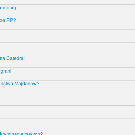
semburg
ncie RP?
ta Catedral
egrani
państwa Majdanów?
kryminacja białych?