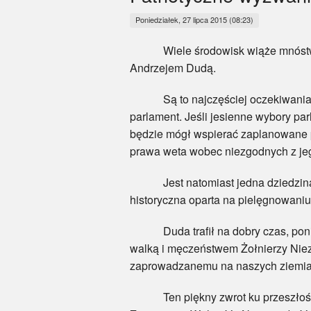
Poniedziałek, 27 lipca 2015 (08:23)
Wiele środowisk wiąże mnóstwo na
Andrzejem Dudą.
Są to najczęściej oczekiwania w sf
parlament. Jeśli jesienne wybory pa
będzie mógł wspierać zaplanowane p
prawa weta wobec niezgodnych z je
Jest natomiast jedna dziedzina, w 
historyczna oparta na pielęgnowaniu
Duda trafił na dobry czas, poniew
walką i męczeństwem Żołnierzy Niez
zaprowadzanemu na naszych ziemiac
Ten piękny zwrot ku przeszłości w