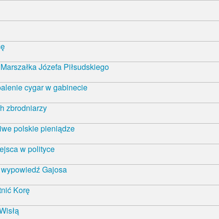
cę
Marszałka Józefa Piłsudskiego
alenie cygar w gabinecie
h zbrodniarzy
iwe polskie pieniądze
ejsca w polityce
ą wypowiedź Gajosa
nić Korę
 Wisłą