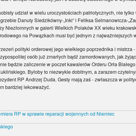
y udział w wielu uroczystościach patriotycznych, nie tylko
ogrzebie Danuty Siedzikówny-„Inki” i Feliksa Selmanowicza-„
rzy Niezłomnych w galerii Wielkich Polaków XX wieku krakowsk
arodowego na Powązkach musi być jednym z najważniejszych wy
ń polityki orderowej jego wielkiego poprzednika i mistrza 
ypospolitej osób już zmarłych bądź zamordowanych, jak żyjący
zinie będzie zaliczenie w poczet kawalerów Orderu Orła Białeg
Kuklińskiego. Byłoby to niezwykle dobitnym, a zarazem czytel
ezydent RP Andrzej Duda. Gesty mają zaś - zwłaszcza w polityce
tym bardziej lekceważyć.
emiera RP w sprawie reparacji wojennych od Niemiec
skiego