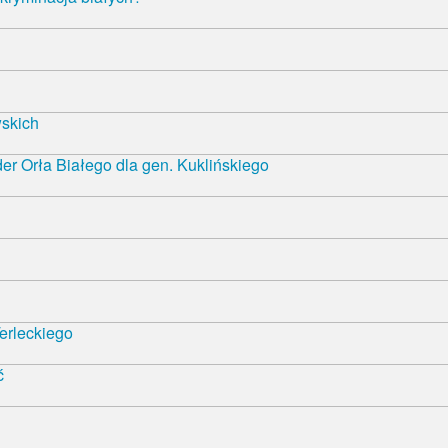
wskich
r Orła Białego dla gen. Kuklińskiego
erleckiego
ć