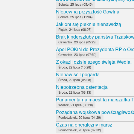
Sobota, 25 lipca (05:45)
Niepewna przyszłość Gowina
Sobota, 25 lipca (11:04)
Jak oni się pięknie nienawidzą
Piątek, 24 lipca (08:07)
Brak kindersztuby państwa Trzasko
Czwartek, 23 lipca (05:29)
Apel POKiN do Prezydenta RP o Orde
Czwartek, 23 lipca (07:50)
Z okazji dzisiejszego święta Wedla,
Środa, 22 lipca (10:28)
Nienawiść i pogarda
Środa, 22 lipca (05:28)
Niepotrzebna ostentacja
Środa, 22 lipca (08:13)
Parlamentarna maestria marszałka T
Wtorek, 21 lipca (08:20)
Pożądana wojskowa powściągliwoś
Poniedziałek, 20 lipca (04:29)
Czas na energiczny marsz
Poniedziałek, 20 lipca (07:52)