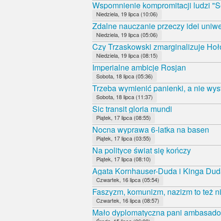
Wspomnienie kompromitacji ludzi "S
Niedziela, 19 lipca (10:06)
Zdalne nauczanie przeczy idei uniwe
Niedziela, 19 lipca (05:06)
Czy Trzaskowski zmarginalizuje Ho
Niedziela, 19 lipca (08:15)
Imperialne ambicje Rosjan
Sobota, 18 lipca (05:36)
Trzeba wymienić panienki, a nie wys
Sobota, 18 lipca (11:37)
Sic transit gloria mundi
Piątek, 17 lipca (08:55)
Nocna wyprawa 6-latka na basen
Piątek, 17 lipca (03:55)
Na polityce świat się kończy
Piątek, 17 lipca (08:10)
Agata Kornhauser-Duda i Kinga Duda
Czwartek, 16 lipca (05:54)
Faszyzm, komunizm, nazizm to też ni
Czwartek, 16 lipca (08:57)
Mało dyplomatyczna pani ambasado