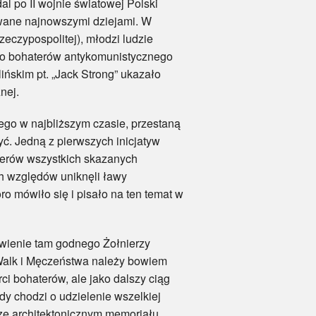
al po II wojnie światowej Polski
sowane najnowszymi dziejami. W
zeczypospolitej), młodzi ludzie
no bohaterów antykomunistycznego
skim pt. „Jack Strong” ukazało
nej.
ego w najbliższym czasie, przestaną
ć. Jedną z pierwszych inicjatyw
derów wszystkich skazanych
h względów uniknęli ławy
ro mówiło się i pisało na ten temat w
ienie tam godnego Żołnierzy
Walk i Męczeństwa należy bowiem
 bohaterów, ale jako dalszy ciąg
y chodzi o udzielenie wszelkiej
ze architektonicznym memoriału.