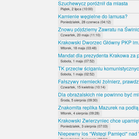
Szuchewycz poróżnił da miasta
Piątek, 2 lipca (10:00)
Kamienie węgielne do lamusa?
Poniedziałek, 28 czerwca (04:12)
Znowu pójdziemy Zawratu na Świni
Czwartek, 20 maja (11:10)
Krakowski Dworzec Główny PKP im.
Wtorek, 18 maja (03:48)
Mandat dla prezydenta Krakowa za p
Sobota, 1 maja (07:52)
TK przeciw ściganiu komunistycznyc
Sobota, 1 maja (02:52)
Fałszywy niemiecki żołnierz, prawdz
Czwartek, 15 kwietnia (10:14)
Dla obrażalskich nie powinno być mi
Środa, 5 sierpnia (09:30)
Znakomita replika Mazurek na podł
Wtorek, 4 sierpnia (09:28)
Krakowski Zwierzyniec chce upamięt
Poniedziałek, 3 sierpnia (07:03)
Niepewny los "Wstęgi Pamięci" nad