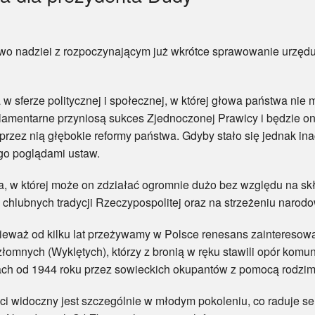
dziei z rozpoczynającym już wkrótce sprawowanie urzędu 
erze politycznej i społecznej, w której głowa państwa nie ma
rlamentarne przyniosą sukces Zjednoczonej Prawicy i będzie o
rzez nią głębokie reformy państwa. Gdyby stało się jednak in
go poglądami ustaw.
której może on zdziałać ogromnie dużo bez względu na skład
 chlubnych tradycji Rzeczypospolitej oraz na strzeżeniu narod
aż od kilku lat przeżywamy w Polsce renesans zainteresowani
łomnych (Wyklętych), którzy z bronią w ręku stawili opór kom
h od 1944 roku przez sowieckich okupantów z pomocą rodzim
idoczny jest szczególnie w młodym pokoleniu, co raduje ser