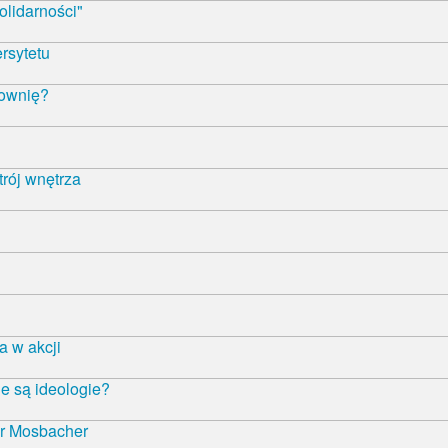
olidarności"
rsytetu
łownię?
trój wnętrza
 w akcji
e są ideologie?
r Mosbacher