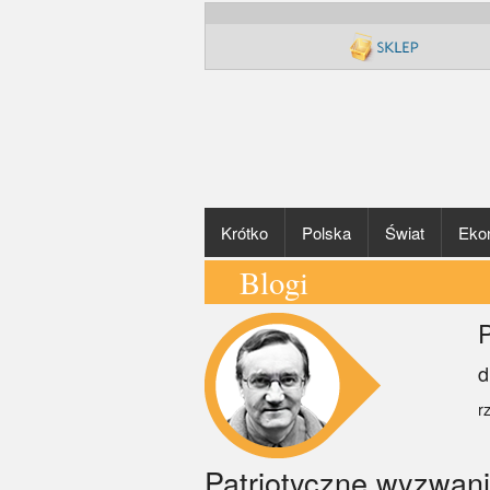
Krótko
Polska
Świat
Eko
Blogi
P
d
r
Patriotyczne wyzwani