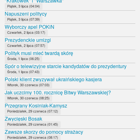
"Krakówek" i "Warszawka"
Piątek, 3 lipca (04:04)
Napuszeni politycy
Piątek, 3 lipca (07:39)
Wyborczy apel POKiN
Czwartek, 2 lipca (03:17)
Prezydenckie umizgi
Czwartek, 2 lipca (07:57)
Polityk musi mieć twardą skórę
Środa, 1 lipca (06:25)
Spór o telewizyjne starcie kandydatów do prezydentury
Środa, 1 lipca (07:43)
Polski klient zwyzywał ukraińskiego kasjera
Wtorek, 30 czerwca (07:03)
Jak uczcimy 100. rocznicę Bitwy Warszawskiej?
Wtorek, 30 czerwca (08:25)
Przegrany Kosiniak-Kamysz
Poniedziałek, 29 czerwca (07:12)
Zwycięski Bosak
Poniedziałek, 29 czerwca (01:45)
Zawsze skorzy do pomocy strażacy
Poniedziałek, 29 czerwca (08:17)