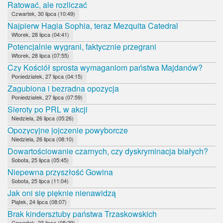
Ratować, ale rozliczać
Czwartek, 30 lipca (10:49)
Najpierw Hagia Sophia, teraz Mezquita Catedral
Wtorek, 28 lipca (04:41)
Potencjalnie wygrani, faktycznie przegrani
Wtorek, 28 lipca (07:55)
Czy Kościół sprosta wymaganiom państwa Majdanów?
Poniedziałek, 27 lipca (04:15)
Zagubiona i bezradna opozycja
Poniedziałek, 27 lipca (07:59)
Sieroty po PRL w akcji
Niedziela, 26 lipca (05:26)
Opozycyjne jojczenie powyborcze
Niedziela, 26 lipca (08:10)
Dowartościowanie czarnych, czy dyskryminacja białych?
Sobota, 25 lipca (05:45)
Niepewna przyszłość Gowina
Sobota, 25 lipca (11:04)
Jak oni się pięknie nienawidzą
Piątek, 24 lipca (08:07)
Brak kindersztuby państwa Trzaskowskich
Czwartek, 23 lipca (05:29)