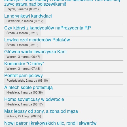
zwycięstwa nad bolszewikami!
Piątek, 6 marca (08:21)
Landrynkowi kandydaci
Czwartek, 5 marca (08:12)
Czy któryś z kandydatów naPrezydenta RP
Środa, 4 marca (07:13)
Lewica czci morderców Polaków
Środa, 4 marca (08:12)
Główna wada towarzysza Kani
Wtorek, 3 marca (06:47)
Komandor "Czarny"
Wtorek, 3 marca (07:48)
Portret pamięciowy
Poniedziałek, 2 marca (08:10)
A niech sobie protestują
Niedziela, 1 marca (05:36)
Homo sovieticusy w odwrocie
Niedziela, 1 marca (08:17)
Mąż lepszy od żony, a żona od męża
Sobota, 29 lutego (06:35)
Nowi patroni krakowskich ulic, rond i skwerów