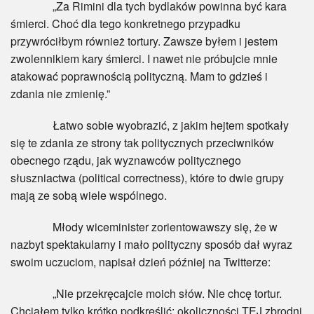
„Za Rimini dla tych bydlaków powinna być kara
śmierci. Choć dla tego konkretnego przypadku
przywróciłbym również tortury. Zawsze byłem i jestem
zwolennikiem kary śmierci. I nawet nie próbujcie mnie
atakować poprawnością polityczną. Mam to gdzieś i
zdania nie zmienię.”
Łatwo sobie wyobrazić, z jakim hejtem spotkały
się te zdania ze strony tak politycznych przeciwników
obecnego rządu, jak wyznawców politycznego
słuszniactwa (political correctness), które to dwie grupy
mają ze sobą wiele wspólnego.
Młody wiceminister zorientowawszy się, że w
nazbyt spektakularny i mało polityczny sposób dał wyraz
swoim uczuciom, napisał dzień później na Twitterze:
„Nie przekręcajcie moich słów. Nie chcę tortur.
Chciałem tylko krótko podkreślić: okoliczności TEJ zbrodni