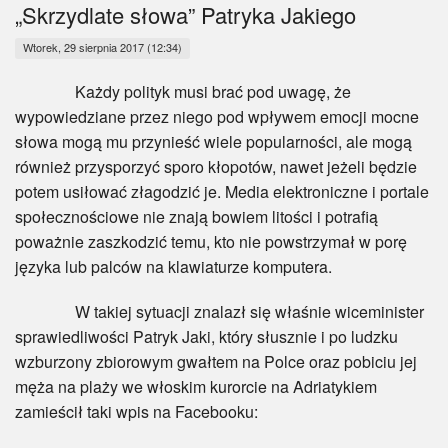
Myśl
„Skrzydlate słowa” Patryka Jakiego
Wtorek, 29 sierpnia 2017 (12:34)
Wiara
Każdy polityk musi brać pod uwagę, że
Sport
wypowiedziane przez niego pod wpływem emocji mocne
słowa mogą mu przynieść wiele popularności, ale mogą
BlogAiD
również przysporzyć sporo kłopotów, nawet jeżeli będzie
potem usiłować złagodzić je. Media elektroniczne i portale
Zaproszenia
społecznościowe nie znają bowiem litości i potrafią
poważnie zaszkodzić temu, kto nie powstrzymał w porę
języka lub palców na klawiaturze komputera.
W takiej sytuacji znalazł się właśnie wiceminister
sprawiedliwości Patryk Jaki, który słusznie i po ludzku
wzburzony zbiorowym gwałtem na Polce oraz pobiciu jej
męża na plaży we włoskim kurorcie na Adriatykiem
zamieścił taki wpis na Facebooku: