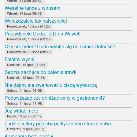
Wtorek, 14 lipca (05:32)
Weselne tańce z wirusem
Wtorek, 14 lipca (08:18)
Wyjeżdżajcie jak najszybciej
Poniedziałek, 13 lipca (07:28)
Prezydencie Duda, jedź na Wawel!
Poniedziałek, 13 lipca (02:28)
Czy prezydent Duda wybije się na samodzielność?
Poniedziałek, 13 lipca (08:30)
Fatalny wynik
Niedziela, 12 lipca (09:32)
Sędzia zachęca do palenia trawki
Niedziela, 12 lipca (09:44)
Nie dajmy się zwariować z ciszą wyborczą
Sobota, 11 lipca (06:48)
Podwyższać czy obniżać ceny w gastronomii?
Sobota, 11 lipca (11:16)
Już widać metę
Piątek, 10 lipca (08:11)
Ludzie kultury przeciw politycznemu słuszniactwu
Czwartek, 9 lipca (05:37)
Kampania bez liderów