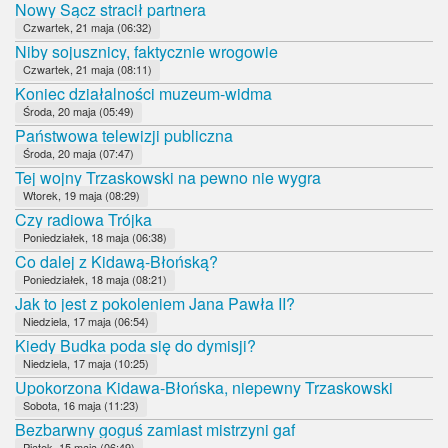
Nowy Sącz stracił partnera
Czwartek, 21 maja (06:32)
Niby sojusznicy, faktycznie wrogowie
Czwartek, 21 maja (08:11)
Koniec działalności muzeum-widma
Środa, 20 maja (05:49)
Państwowa telewizji publiczna
Środa, 20 maja (07:47)
Tej wojny Trzaskowski na pewno nie wygra
Wtorek, 19 maja (08:29)
Czy radiowa Trójka
Poniedziałek, 18 maja (06:38)
Co dalej z Kidawą-Błońską?
Poniedziałek, 18 maja (08:21)
Jak to jest z pokoleniem Jana Pawła II?
Niedziela, 17 maja (06:54)
Kiedy Budka poda się do dymisji?
Niedziela, 17 maja (10:25)
Upokorzona Kidawa-Błońska, niepewny Trzaskowski
Sobota, 16 maja (11:23)
Bezbarwny goguś zamiast mistrzyni gaf
Piątek, 15 maja (06:49)