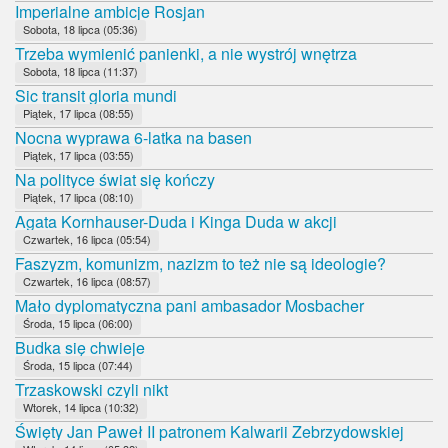
Imperialne ambicje Rosjan
Sobota, 18 lipca (05:36)
Trzeba wymienić panienki, a nie wystrój wnętrza
Sobota, 18 lipca (11:37)
Sic transit gloria mundi
Piątek, 17 lipca (08:55)
Nocna wyprawa 6-latka na basen
Piątek, 17 lipca (03:55)
Na polityce świat się kończy
Piątek, 17 lipca (08:10)
Agata Kornhauser-Duda i Kinga Duda w akcji
Czwartek, 16 lipca (05:54)
Faszyzm, komunizm, nazizm to też nie są ideologie?
Czwartek, 16 lipca (08:57)
Mało dyplomatyczna pani ambasador Mosbacher
Środa, 15 lipca (06:00)
Budka się chwieje
Środa, 15 lipca (07:44)
Trzaskowski czyli nikt
Wtorek, 14 lipca (10:32)
Święty Jan Paweł II patronem Kalwarii Zebrzydowskiej