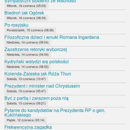
Sympatyczni studenci ze Wschodu
Wtorek, 16 czerwca (05:03)
Biedroń jak Ogórek
Wtorek, 16 czerwca (08:34)
Po rosyjsku
Poniedziałek, 15 czerwca (08:26)
Filozoficzne dzieci i wnuki Romana Ingardena
Niedziela, 14 czerwca (09:04)
Zaostrzenie retoryki wyborczej
Niedziela, 14 czerwca (04:04)
Kydryński wstydzi się polskości
Niedziela, 14 czerwca (08:52)
Kolenda-Zaleska jak Róża Thun
Sobota, 13 czerwca (10:47)
Prezydent i minister nad Chrystusem
Sobota, 13 czerwca (05:47)
Być z partią i zarazem poza nią
Sobota, 13 czerwca (09:21)
Pytanie do kandydatów na Prezydenta RP o gen.
Kuklińskiego
Piątek, 12 czerwca (03:14)
Frekwencyjna zagadka