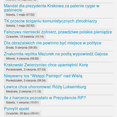
Mandat dla prezydenta Krakowa za palenie cygar w
gabinecie
Sobota, 1 maja (07:52)
TK przeciw ściganiu komunistycznych zbrodniarzy
Sobota, 1 maja (02:52)
Fałszywy niemiecki żołnierz, prawdziwe polskie pieniądze
Czwartek, 15 kwietnia (10:14)
Dla obrażalskich nie powinno być miejsca w polityce
Środa, 5 sierpnia (09:30)
Znakomita replika Mazurek na podłą wypowiedź Gajosa
Wtorek, 4 sierpnia (09:28)
Krakowski Zwierzyniec chce upamiętnić Korę
Poniedziałek, 3 sierpnia (07:03)
Niepewny los "Wstęgi Pamięci" nad Wisłą
Poniedziałek, 3 sierpnia (09:34)
Lewica chce uhonorować Różę Luksemburg
Niedziela, 2 sierpnia (11:13)
Ile z harcerza pozostało w Prezydencie RP?
Sobota, 1 sierpnia (10:01)
Pomylił epoki
Czwartek, 30 lipca (05:41)