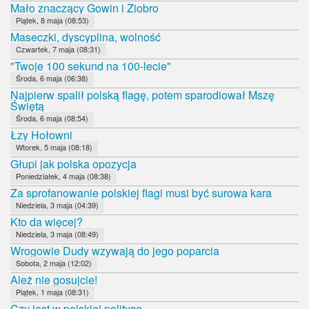
Mało znaczący Gowin i Ziobro
Piątek, 8 maja (08:53)
Maseczki, dyscyplina, wolność
Czwartek, 7 maja (08:31)
"Twoje 100 sekund na 100-lecie"
Środa, 6 maja (06:38)
Najpierw spalił polską flagę, potem sparodiował Mszę
Świętą
Środa, 6 maja (08:54)
Łzy Hołowni
Wtorek, 5 maja (08:18)
Głupi jak polska opozycja
Poniedziałek, 4 maja (08:38)
Za sprofanowanie polskiej flagi musi być surowa kara
Niedziela, 3 maja (04:39)
Kto da więcej?
Niedziela, 3 maja (08:49)
Wrogowie Dudy wzywają do jego poparcia
Sobota, 2 maja (12:02)
Ależ nie gosujcie!
Piątek, 1 maja (08:31)
Czy jest w polskiej polityce