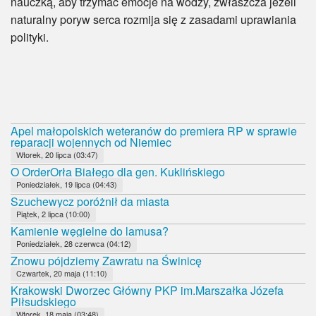
nauczką, aby trzymać emocje na wodzy, zwłaszcza jeżeli
naturalny poryw serca rozmija się z zasadami uprawiania
polityki.
Apel małopolskich weteranów do premiera RP w sprawie
reparacji wojennych od Niemiec
Wtorek, 20 lipca (03:47)
O OrderOrła Białego dla gen. Kuklińskiego
Poniedziałek, 19 lipca (04:43)
Szuchewycz poróżnił da miasta
Piątek, 2 lipca (10:00)
Kamienie węgielne do lamusa?
Poniedziałek, 28 czerwca (04:12)
Znowu pójdziemy Zawratu na Świnicę
Czwartek, 20 maja (11:10)
Krakowski Dworzec Główny PKP im.Marszałka Józefa
Piłsudskiego
Wtorek, 18 maja (03:48)