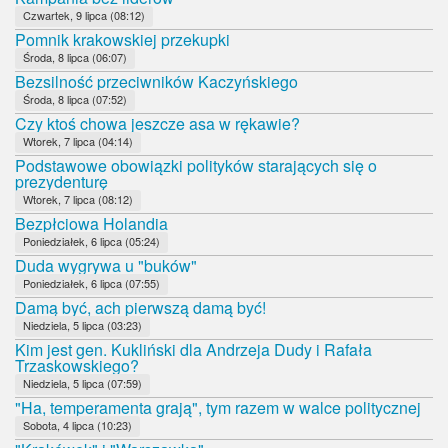
Czwartek, 9 lipca (08:12)
Pomnik krakowskiej przekupki
Środa, 8 lipca (06:07)
Bezsilność przeciwników Kaczyńskiego
Środa, 8 lipca (07:52)
Czy ktoś chowa jeszcze asa w rękawie?
Wtorek, 7 lipca (04:14)
Podstawowe obowiązki polityków starających się o
prezydenturę
Wtorek, 7 lipca (08:12)
Bezpłciowa Holandia
Poniedziałek, 6 lipca (05:24)
Duda wygrywa u "buków"
Poniedziałek, 6 lipca (07:55)
Damą być, ach pierwszą damą być!
Niedziela, 5 lipca (03:23)
Kim jest gen. Kukliński dla Andrzeja Dudy i Rafała
Trzaskowskiego?
Niedziela, 5 lipca (07:59)
"Ha, temperamenta grają", tym razem w walce politycznej
Sobota, 4 lipca (10:23)