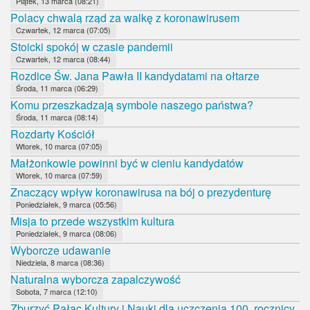
Piątek, 13 marca (08:21)
Polacy chwalą rząd za walkę z koronawirusem
Czwartek, 12 marca (07:05)
Stoicki spokój w czasie pandemii
Czwartek, 12 marca (08:44)
Rozdice Św. Jana Pawła II kandydatami na ołtarze
Środa, 11 marca (06:29)
Komu przeszkadzają symbole naszego państwa?
Środa, 11 marca (08:14)
Rozdarty Kościół
Wtorek, 10 marca (07:05)
Małżonkowie powinni być w cieniu kandydatów
Wtorek, 10 marca (07:59)
Znaczący wpływ koronawirusa na bój o prezydenturę
Poniedziałek, 9 marca (05:56)
Misja to przede wszystkim kultura
Poniedziałek, 9 marca (08:06)
Wyborcze udawanie
Niedziela, 8 marca (08:36)
Naturalna wyborcza zapalczywość
Sobota, 7 marca (12:10)
Zburzyć Pałac Kultury i Nauki dla uczczenia 100. rocznicy