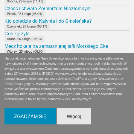
Sobota, 29 lutego (11:47)
Cześć i chwała Żołnierzom Niezłomnym
Piątek, 28 lutego (08:04)
Kto pojedzie do Katynia i do Smoleńska?
Czwartek, 27 lutego (08:17)
Coś zgrzyta
Środa, 26 lutego (08:13)
Mecz hokeja na zamarzniętej tafli Morskiego Oka
Wtorek, 25 lutego (08:00)
Bojaźliwy Tusk
Na portalu internetowym NaszDziennik.pl mogą być wykorzystywane pliki cookies
Poniedziałek, 24 lutego (08:18)
(tzw. ciasteczka) i inne technologie, m.in w celach statystycznych i reklamowych. W
związku z wprowadzeniem Ogólnego rozporządzenia o ochronie danych osobowych
Czy Zjednoczona Prawica jest w kryzysie?
z dnia 27 kwietnia 2016 r. (RODO) wykorzystywanie informacji pozyskanych za
Niedziela, 23 lutego (11:43)
pośrednictwem plików cookies jest zależne od Pani/Pana zgody. Wyrażenie przez
Naturalny kłopot rządzących z NIK
Panią/Pana zgody na wykorzystywanie tych informacji pozwoli na przygotowywanie
Sobota, 22 lutego (11:54)
przez właściciela portalu internetowego NaszDziennik.pl oraz jego zaufanych
partnerów treści oraz reklam odpowiadających Pani/Pana zainteresowaniom oraz
Polscy komuniści proszą o pomoc
preferencjom, a także będzie pomocne w celu analitycznym.
Piątek, 21 lutego (08:10)
Kto za nimi stoi?
Czwartek, 20 lutego (08:19)
ZGADZAM SIĘ
Więcej
Katyń i Smoleńsk poza polityką
Środa, 19 lutego (08:09)
Niehonorowy Wałęsa