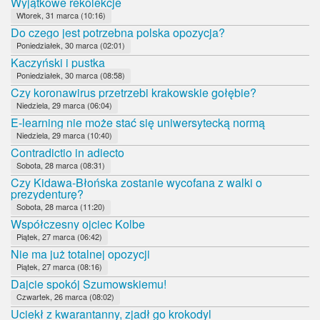
Wyjątkowe rekolekcje
Wtorek, 31 marca (10:16)
Do czego jest potrzebna polska opozycja?
Poniedziałek, 30 marca (02:01)
Kaczyński i pustka
Poniedziałek, 30 marca (08:58)
Czy koronawirus przetrzebi krakowskie gołębie?
Niedziela, 29 marca (06:04)
E-learning nie może stać się uniwersytecką normą
Niedziela, 29 marca (10:40)
Contradictio in adiecto
Sobota, 28 marca (08:31)
Czy Kidawa-Błońska zostanie wycofana z walki o
prezydenturę?
Sobota, 28 marca (11:20)
Współczesny ojciec Kolbe
Piątek, 27 marca (06:42)
Nie ma już totalnej opozycji
Piątek, 27 marca (08:16)
Dajcie spokój Szumowskiemu!
Czwartek, 26 marca (08:02)
Uciekł z kwarantanny, zjadł go krokodyl