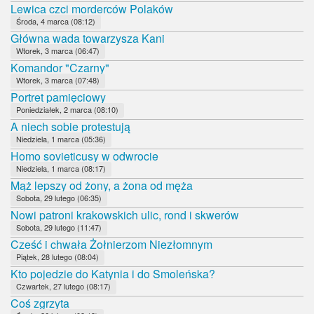
Lewica czci morderców Polaków
Środa, 4 marca (08:12)
Główna wada towarzysza Kani
Wtorek, 3 marca (06:47)
Komandor "Czarny"
Wtorek, 3 marca (07:48)
Portret pamięciowy
Poniedziałek, 2 marca (08:10)
A niech sobie protestują
Niedziela, 1 marca (05:36)
Homo sovieticusy w odwrocie
Niedziela, 1 marca (08:17)
Mąż lepszy od żony, a żona od męża
Sobota, 29 lutego (06:35)
Nowi patroni krakowskich ulic, rond i skwerów
Sobota, 29 lutego (11:47)
Cześć i chwała Żołnierzom Niezłomnym
Piątek, 28 lutego (08:04)
Kto pojedzie do Katynia i do Smoleńska?
Czwartek, 27 lutego (08:17)
Coś zgrzyta