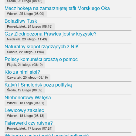
Środa, 26 lutego (08:13)
Mecz hokeja na zamarzniętej tafli Morskiego Oka
Wtorek, 25 lutego (08:00)
Bojaźliwy Tusk
Poniedziałek, 24 lutego (08:18)
Czy Zjednoczona Prawica jest w kryzysie?
Niedziela, 23 lutego (11:43)
Naturalny kłopot rządzących z NIK
Sobota, 22 lutego (11:54)
Polscy komuniści proszą o pomoc
Piątek, 21 lutego (08:10)
Kto za nimi stoi?
Czwartek, 20 lutego (08:19)
Katyń i Smoleńsk poza polityką
Środa, 19 lutego (08:09)
Niehonorowy Wałęsa
Wtorek, 18 lutego (04:01)
Lewicowy zakalec
Wtorek, 18 lutego (08:13)
Fajerwerki czy rutyna?
Poniedziałek, 17 lutego (07:24)
Wyborcza ostrożność i powściągliwość