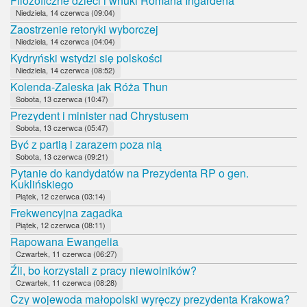
Filozoficzne dzieci i wnuki Romana Ingardena
Niedziela, 14 czerwca (09:04)
Zaostrzenie retoryki wyborczej
Niedziela, 14 czerwca (04:04)
Kydryński wstydzi się polskości
Niedziela, 14 czerwca (08:52)
Kolenda-Zaleska jak Róża Thun
Sobota, 13 czerwca (10:47)
Prezydent i minister nad Chrystusem
Sobota, 13 czerwca (05:47)
Być z partią i zarazem poza nią
Sobota, 13 czerwca (09:21)
Pytanie do kandydatów na Prezydenta RP o gen.
Kuklińskiego
Piątek, 12 czerwca (03:14)
Frekwencyjna zagadka
Piątek, 12 czerwca (08:11)
Rapowana Ewangelia
Czwartek, 11 czerwca (06:27)
Źli, bo korzystali z pracy niewolników?
Czwartek, 11 czerwca (08:28)
Czy wojewoda małopolski wyręczy prezydenta Krakowa?