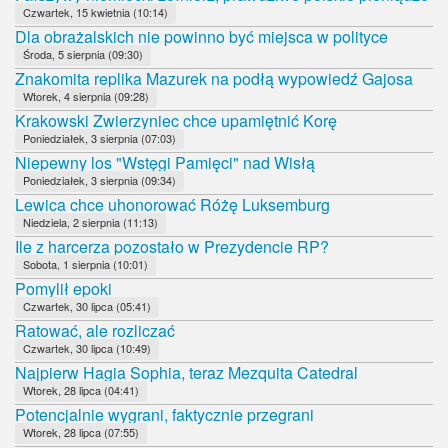
Czwartek, 15 kwietnia (10:14)
Dla obrażalskich nie powinno być miejsca w polityce
Środa, 5 sierpnia (09:30)
Znakomita replika Mazurek na podłą wypowiedź Gajosa
Wtorek, 4 sierpnia (09:28)
Krakowski Zwierzyniec chce upamiętnić Korę
Poniedziałek, 3 sierpnia (07:03)
Niepewny los "Wstęgi Pamięci" nad Wisłą
Poniedziałek, 3 sierpnia (09:34)
Lewica chce uhonorować Różę Luksemburg
Niedziela, 2 sierpnia (11:13)
Ile z harcerza pozostało w Prezydencie RP?
Sobota, 1 sierpnia (10:01)
Pomylił epoki
Czwartek, 30 lipca (05:41)
Ratować, ale rozliczać
Czwartek, 30 lipca (10:49)
Najpierw Hagia Sophia, teraz Mezquita Catedral
Wtorek, 28 lipca (04:41)
Potencjalnie wygrani, faktycznie przegrani
Wtorek, 28 lipca (07:55)