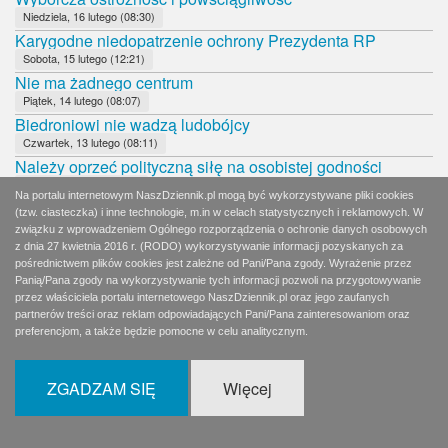
Niedziela, 16 lutego (08:30)
Karygodne niedopatrzenie ochrony Prezydenta RP
Sobota, 15 lutego (12:21)
Nie ma żadnego centrum
Piątek, 14 lutego (08:07)
Biedroniowi nie wadzą ludobójcy
Czwartek, 13 lutego (08:11)
Należy oprzeć polityczną siłę na osobistej godności
Środa, 12 lutego (08:07)
Na portalu internetowym NaszDziennik.pl mogą być wykorzystywane pliki cookies
Papieski tort zamiast kremówki
(tzw. ciasteczka) i inne technologie, m.in w celach statystycznych i reklamowych. W
Wtorek, 11 lutego (06:32)
związku z wprowadzeniem Ogólnego rozporządzenia o ochronie danych osobowych
Spadkobiercy pana Jourdaina
z dnia 27 kwietnia 2016 r. (RODO) wykorzystywanie informacji pozyskanych za
pośrednictwem plików cookies jest zależne od Pani/Pana zgody. Wyrażenie przez
Wtorek, 11 lutego (08:14)
Panią/Pana zgody na wykorzystywanie tych informacji pozwoli na przygotowywanie
Współczesne warchoły
przez właściciela portalu internetowego NaszDziennik.pl oraz jego zaufanych
Poniedziałek, 10 lutego (06:28)
partnerów treści oraz reklam odpowiadających Pani/Pana zainteresowaniom oraz
PO nadal w martwym dryfie
preferencjom, a także będzie pomocne w celu analitycznym.
Poniedziałek, 10 lutego (08:16)
Zła wiadomość dla Andrzeja Dudy
ZGADZAM SIĘ
Więcej
Niedziela, 9 lutego (09:07)
8 dni w korkach
Sobota, 8 lutego (06:59)