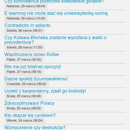
Czy koronawirus przetrzebi krakowskie gołębie?
Niedziela, 29 marca (06:04)
E-learning nie może stać się uniwersytecką normą
Niedziela, 29 marca (10:40)
Contradictio in adiecto
Sobota, 28 marca (08:31)
Czy Kidawa-Błońska zostanie wycofana z walki o
prezydenturę?
Sobota, 28 marca (11:20)
Współczesny ojciec Kolbe
Piątek, 27 marca (06:42)
Nie ma już totalnej opozycji
Piątek, 27 marca (08:16)
Dajcie spokój Szumowskiemu!
Czwartek, 26 marca (08:02)
Uciekł z kwarantanny, zjadł go krokodyl
Środa, 25 marca (06:48)
Zdyscyplinowani Polacy
Środa, 25 marca (08:02)
Kto okazał się cynikiem?
Wtorek, 24 marca (08:24)
Wzmocnienie czy destrukcja?