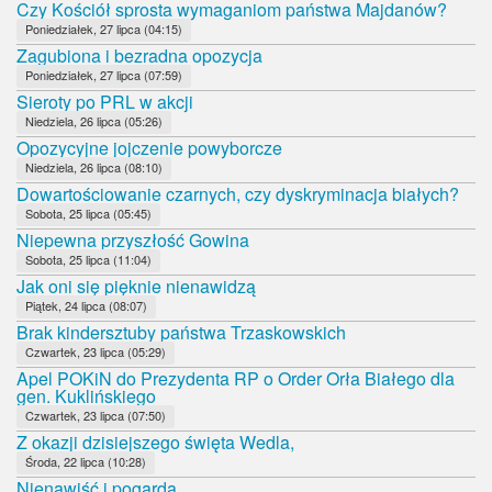
Czy Kościół sprosta wymaganiom państwa Majdanów?
Poniedziałek, 27 lipca (04:15)
Zagubiona i bezradna opozycja
Poniedziałek, 27 lipca (07:59)
Sieroty po PRL w akcji
Niedziela, 26 lipca (05:26)
Opozycyjne jojczenie powyborcze
Niedziela, 26 lipca (08:10)
Dowartościowanie czarnych, czy dyskryminacja białych?
Sobota, 25 lipca (05:45)
Niepewna przyszłość Gowina
Sobota, 25 lipca (11:04)
Jak oni się pięknie nienawidzą
Piątek, 24 lipca (08:07)
Brak kindersztuby państwa Trzaskowskich
Czwartek, 23 lipca (05:29)
Apel POKiN do Prezydenta RP o Order Orła Białego dla
gen. Kuklińskiego
Czwartek, 23 lipca (07:50)
Z okazji dzisiejszego święta Wedla,
Środa, 22 lipca (10:28)
Nienawiść i pogarda