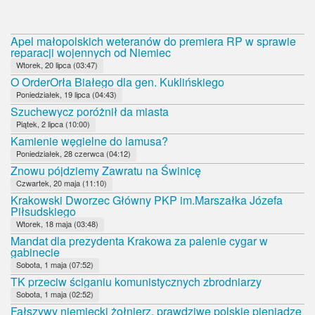
Apel małopolskich weteranów do premiera RP w sprawie
reparacji wojennych od Niemiec
Wtorek, 20 lipca (03:47)
O OrderOrła Białego dla gen. Kuklińskiego
Poniedziałek, 19 lipca (04:43)
Szuchewycz poróżnił da miasta
Piątek, 2 lipca (10:00)
Kamienie węgielne do lamusa?
Poniedziałek, 28 czerwca (04:12)
Znowu pójdziemy Zawratu na Świnicę
Czwartek, 20 maja (11:10)
Krakowski Dworzec Główny PKP im.Marszałka Józefa
Piłsudskiego
Wtorek, 18 maja (03:48)
Mandat dla prezydenta Krakowa za palenie cygar w
gabinecie
Sobota, 1 maja (07:52)
TK przeciw ściganiu komunistycznych zbrodniarzy
Sobota, 1 maja (02:52)
Fałszywy niemiecki żołnierz, prawdziwe polskie pieniądze