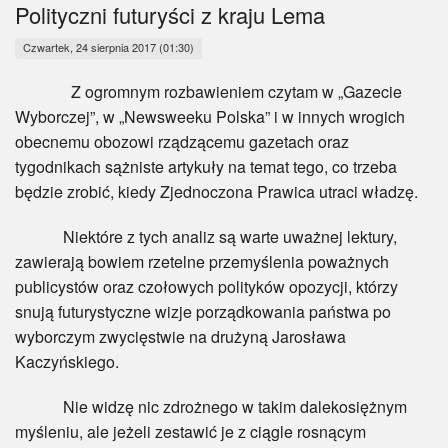
Myśl
Polityczni futuryści z kraju Lema
Czwartek, 24 sierpnia 2017 (01:30)
Wiara
Z ogromnym rozbawieniem czytam w „Gazecie
Sport
Wyborczej”, w „Newsweeku Polska” i w innych wrogich
obecnemu obozowi rządzącemu gazetach oraz
BlogAiD
tygodnikach sążniste artykuły na temat tego, co trzeba
będzie zrobić, kiedy Zjednoczona Prawica utraci władzę.
Zaproszenia
Niektóre z tych analiz są warte uważnej lektury,
zawierają bowiem rzetelne przemyślenia poważnych
publicystów oraz czołowych polityków opozycji, którzy
snują futurystyczne wizje porządkowania państwa po
wyborczym zwycięstwie na drużyną Jarosława
Kaczyńskiego.
Nie widzę nic zdrożnego w takim dalekosiężnym
myśleniu, ale jeżeli zestawić je z ciągle rosnącym