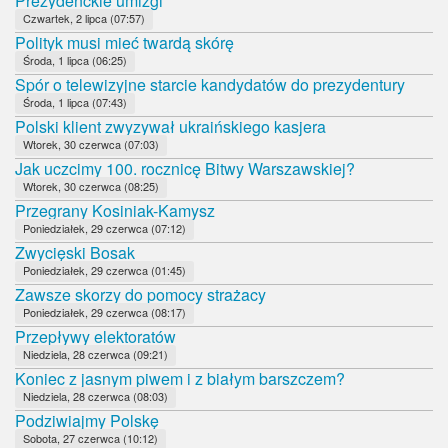
Prezydenckie umizgi
Czwartek, 2 lipca (07:57)
Polityk musi mieć twardą skórę
Środa, 1 lipca (06:25)
Spór o telewizyjne starcie kandydatów do prezydentury
Środa, 1 lipca (07:43)
Polski klient zwyzywał ukraińskiego kasjera
Wtorek, 30 czerwca (07:03)
Jak uczcimy 100. rocznicę Bitwy Warszawskiej?
Wtorek, 30 czerwca (08:25)
Przegrany Kosiniak-Kamysz
Poniedziałek, 29 czerwca (07:12)
Zwycięski Bosak
Poniedziałek, 29 czerwca (01:45)
Zawsze skorzy do pomocy strażacy
Poniedziałek, 29 czerwca (08:17)
Przepływy elektoratów
Niedziela, 28 czerwca (09:21)
Koniec z jasnym piwem i z białym barszczem?
Niedziela, 28 czerwca (08:03)
Podziwiajmy Polskę
Sobota, 27 czerwca (10:12)