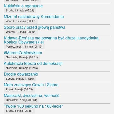
Kukliński o agenturze
Środa, 13 maja (08:21)
Mizerni naśladowcy Komendanta
Wtorek, 12 maja (06:17)
Sporo pracy przed głową państwa
Wtorek, 12 maja (08:40)
Kidawa-Błońska nie powinna być dłużej kandydatką
Koalicji Obywatelskiej
Poniedziałek, 11 maja (08:15)
#MuremZaMedykiem
Niedziela, 10 maja (07:11)
Autokracja lepsza od demokracji
Niedziela, 10 maja (10:15)
Drogie obwarzanki
Sobota, 9 maja (11:36)
Mało znaczący Gowin i Ziobro
Piątek, 8 maja (08:53)
Maseczki, dyscyplina, wolność
Czwartek, 7 maja (08:31)
"Twoje 100 sekund na 100-lecie"
Środa, 6 maja (06:38)