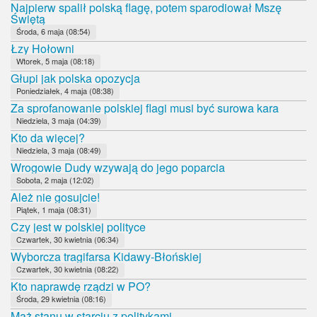
Najpierw spalił polską flagę, potem sparodiował Mszę
Świętą
Środa, 6 maja (08:54)
Łzy Hołowni
Wtorek, 5 maja (08:18)
Głupi jak polska opozycja
Poniedziałek, 4 maja (08:38)
Za sprofanowanie polskiej flagi musi być surowa kara
Niedziela, 3 maja (04:39)
Kto da więcej?
Niedziela, 3 maja (08:49)
Wrogowie Dudy wzywają do jego poparcia
Sobota, 2 maja (12:02)
Ależ nie gosujcie!
Piątek, 1 maja (08:31)
Czy jest w polskiej polityce
Czwartek, 30 kwietnia (06:34)
Wyborcza tragifarsa Kidawy-Błońskiej
Czwartek, 30 kwietnia (08:22)
Kto naprawdę rządzi w PO?
Środa, 29 kwietnia (08:16)
Mąż stanu w starciu z politykami