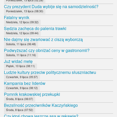
Czy prezydent Duda wybije się na samodzielność?
Poniedziałek, 13 lipca (08:30)
Fatalny wynik
Niedziela, 12 lipca (09:32)
Sędzia zachęca do palenia trawki
Niedziela, 12 lipca (09:44)
Nie dajmy się zwariować z ciszą wyborczą
Sobota, 11 lipca (06:48)
Podwyższać czy obniżać ceny w gastronomii?
Sobota, 11 lipca (11:16)
Już widać metę
Piątek, 10 lipca (08:11)
Ludzie kultury przeciw politycznemu słuszniactwu
Czwartek, 9 lipca (05:37)
Kampania bez liderów
Czwartek, 9 lipca (08:12)
Pomnik krakowskiej przekupki
Środa, 8 lipca (06:07)
Bezsilność przeciwników Kaczyńskiego
Środa, 8 lipca (07:52)
Czy ktoś chowa jeszcze asa w rękawie?