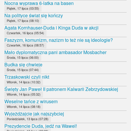
Nocna wyprawa 6-latka na basen
Piątek, 17 lipca (03:55)
Na polityce świat się kończy
Piątek, 17 lipca (08:10)
Agata Kornhauser-Duda i Kinga Duda w akcji
Czwartek, 16 lipca (05:54)
Faszyzm, komunizm, nazizm to też nie są ideologie?
Czwartek, 16 lipca (08:57)
Mało dyplomatyczna pani ambasador Mosbacher
Środa, 15 lipca (06:00)
Budka się chwieje
Środa, 15 lipca (07:44)
Trzaskowski czyli nikt
Wtorek, 14 lipca (10:32)
Święty Jan Paweł II patronem Kalwarii Zebrzydowskiej
Wtorek, 14 lipca (05:32)
Weselne tańce z wirusem
Wtorek, 14 lipca (08:18)
Wyjeżdżajcie jak najszybciej
Poniedziałek, 13 lipca (07:28)
Prezydencie Duda, jedź na Wawel!
Poniedziałek, 13 lipca (02:28)