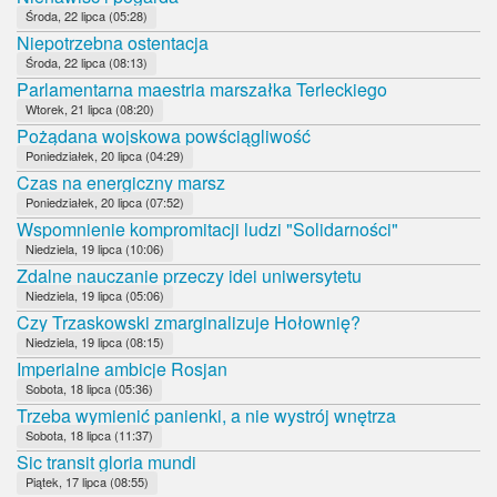
Środa, 22 lipca (05:28)
Niepotrzebna ostentacja
Środa, 22 lipca (08:13)
Parlamentarna maestria marszałka Terleckiego
Wtorek, 21 lipca (08:20)
Pożądana wojskowa powściągliwość
Poniedziałek, 20 lipca (04:29)
Czas na energiczny marsz
Poniedziałek, 20 lipca (07:52)
Wspomnienie kompromitacji ludzi "Solidarności"
Niedziela, 19 lipca (10:06)
Zdalne nauczanie przeczy idei uniwersytetu
Niedziela, 19 lipca (05:06)
Czy Trzaskowski zmarginalizuje Hołownię?
Niedziela, 19 lipca (08:15)
Imperialne ambicje Rosjan
Sobota, 18 lipca (05:36)
Trzeba wymienić panienki, a nie wystrój wnętrza
Sobota, 18 lipca (11:37)
Sic transit gloria mundi
Piątek, 17 lipca (08:55)