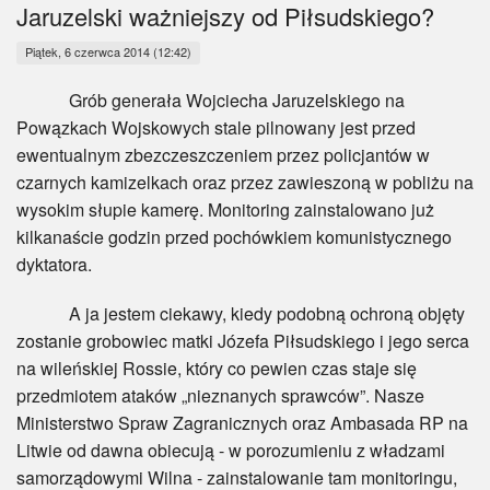
Myśl
Jaruzelski ważniejszy od Piłsudskiego?
Piątek, 6 czerwca 2014 (12:42)
Wiara
Grób generała Wojciecha Jaruzelskiego na
Sport
Powązkach Wojskowych stale pilnowany jest przed
ewentualnym zbezczeszczeniem przez policjantów w
BlogAiD
czarnych kamizelkach oraz przez zawieszoną w pobliżu na
wysokim słupie kamerę. Monitoring zainstalowano już
Zaproszenia
kilkanaście godzin przed pochówkiem komunistycznego
dyktatora.
A ja jestem ciekawy, kiedy podobną ochroną objęty
zostanie grobowiec matki Józefa Piłsudskiego i jego serca
na wileńskiej Rossie, który co pewien czas staje się
przedmiotem ataków „nieznanych sprawców”. Nasze
Ministerstwo Spraw Zagranicznych oraz Ambasada RP na
Litwie od dawna obiecują - w porozumieniu z władzami
samorządowymi Wilna - zainstalowanie tam monitoringu,