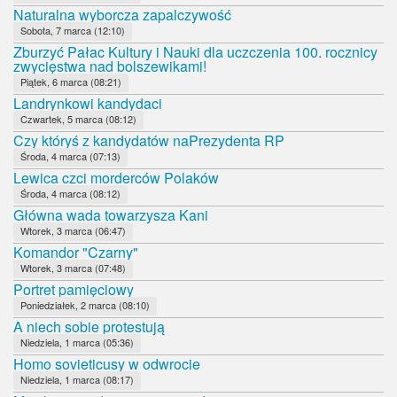
Naturalna wyborcza zapalczywość
Sobota, 7 marca (12:10)
Zburzyć Pałac Kultury i Nauki dla uczczenia 100. rocznicy
zwycięstwa nad bolszewikami!
Piątek, 6 marca (08:21)
Landrynkowi kandydaci
Czwartek, 5 marca (08:12)
Czy któryś z kandydatów naPrezydenta RP
Środa, 4 marca (07:13)
Lewica czci morderców Polaków
Środa, 4 marca (08:12)
Główna wada towarzysza Kani
Wtorek, 3 marca (06:47)
Komandor "Czarny"
Wtorek, 3 marca (07:48)
Portret pamięciowy
Poniedziałek, 2 marca (08:10)
A niech sobie protestują
Niedziela, 1 marca (05:36)
Homo sovieticusy w odwrocie
Niedziela, 1 marca (08:17)