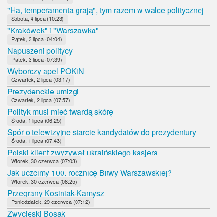
"Ha, temperamenta grają", tym razem w walce politycznej
Sobota, 4 lipca (10:23)
"Krakówek" i "Warszawka"
Piątek, 3 lipca (04:04)
Napuszeni politycy
Piątek, 3 lipca (07:39)
Wyborczy apel POKiN
Czwartek, 2 lipca (03:17)
Prezydenckie umizgi
Czwartek, 2 lipca (07:57)
Polityk musi mieć twardą skórę
Środa, 1 lipca (06:25)
Spór o telewizyjne starcie kandydatów do prezydentury
Środa, 1 lipca (07:43)
Polski klient zwyzywał ukraińskiego kasjera
Wtorek, 30 czerwca (07:03)
Jak uczcimy 100. rocznicę Bitwy Warszawskiej?
Wtorek, 30 czerwca (08:25)
Przegrany Kosiniak-Kamysz
Poniedziałek, 29 czerwca (07:12)
Zwycięski Bosak