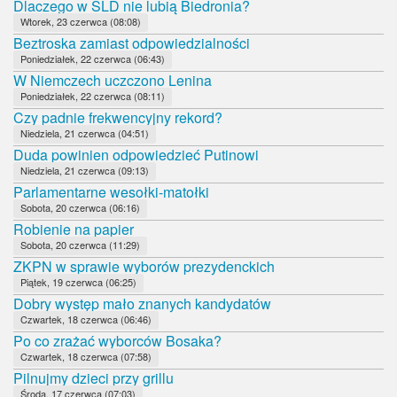
Dlaczego w SLD nie lubią Biedronia?
Wtorek, 23 czerwca (08:08)
Beztroska zamiast odpowiedzialności
Poniedziałek, 22 czerwca (06:43)
W Niemczech uczczono Lenina
Poniedziałek, 22 czerwca (08:11)
Czy padnie frekwencyjny rekord?
Niedziela, 21 czerwca (04:51)
Duda powinien odpowiedzieć Putinowi
Niedziela, 21 czerwca (09:13)
Parlamentarne wesołki-matołki
Sobota, 20 czerwca (06:16)
Robienie na papier
Sobota, 20 czerwca (11:29)
ZKPN w sprawie wyborów prezydenckich
Piątek, 19 czerwca (06:25)
Dobry występ mało znanych kandydatów
Czwartek, 18 czerwca (06:46)
Po co zrażać wyborców Bosaka?
Czwartek, 18 czerwca (07:58)
Pilnujmy dzieci przy grillu
Środa, 17 czerwca (07:03)