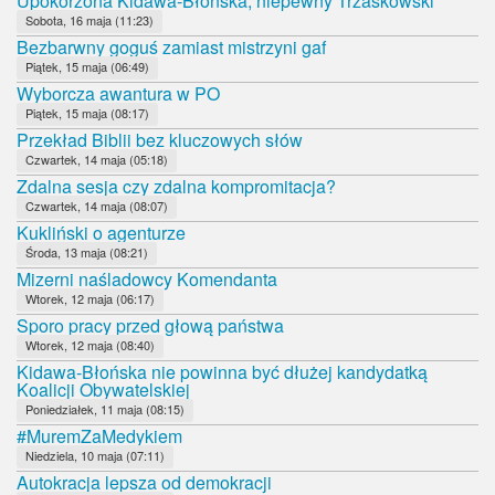
Upokorzona Kidawa-Błońska, niepewny Trzaskowski
Sobota, 16 maja (11:23)
Bezbarwny goguś zamiast mistrzyni gaf
Piątek, 15 maja (06:49)
Wyborcza awantura w PO
Piątek, 15 maja (08:17)
Przekład Biblii bez kluczowych słów
Czwartek, 14 maja (05:18)
Zdalna sesja czy zdalna kompromitacja?
Czwartek, 14 maja (08:07)
Kukliński o agenturze
Środa, 13 maja (08:21)
Mizerni naśladowcy Komendanta
Wtorek, 12 maja (06:17)
Sporo pracy przed głową państwa
Wtorek, 12 maja (08:40)
Kidawa-Błońska nie powinna być dłużej kandydatką
Koalicji Obywatelskiej
Poniedziałek, 11 maja (08:15)
#MuremZaMedykiem
Niedziela, 10 maja (07:11)
Autokracja lepsza od demokracji