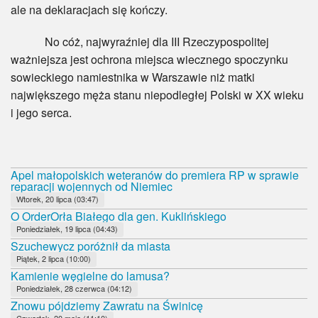
ale na deklaracjach się kończy.
No cóż, najwyraźniej dla III Rzeczypospolitej
ważniejsza jest ochrona miejsca wiecznego spoczynku
sowieckiego namiestnika w Warszawie niż matki
największego męża stanu niepodległej Polski w XX wieku
i jego serca.
Apel małopolskich weteranów do premiera RP w sprawie
reparacji wojennych od Niemiec
Wtorek, 20 lipca (03:47)
O OrderOrła Białego dla gen. Kuklińskiego
Poniedziałek, 19 lipca (04:43)
Szuchewycz poróżnił da miasta
Piątek, 2 lipca (10:00)
Kamienie węgielne do lamusa?
Poniedziałek, 28 czerwca (04:12)
Znowu pójdziemy Zawratu na Świnicę
Czwartek, 20 maja (11:10)