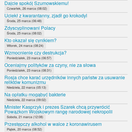
Dajcie spokój Szumowskiemu!
Czwartek, 26 marca (08:02)
Uciekł z kwarantanny, zjadł go krokodyl
Środa, 25 marca (06:48)
Zdyscyplinowani Polacy
Środa, 25 marca (08:02)
Kto okazał się cynikiem?
Wtorek, 24 marca (08:24)
Wzmocnienie czy destrukcja?
Poniedziałek, 23 marca (06:57)
Oceniajmy polityków za czyny, nie za słowa
Poniedziałek, 23 marca (08:31)
Rosja chce karać urzędników innych państw za usuwanie
reliktów komunizmu
Niedziela, 22 marca (05:13)
Na opłatku mogąbyć bakterie
Niedziela, 22 marca (09:02)
Minister Kasprzyk i prezes Szarek chcą przywrócić
Powązkom Wojskowym rangę narodowej nekropolii
Sobota, 21 marca (12:08)
Przestępczy alkohol w walce z koronawirusem
Piątek, 20 marca (08:52)