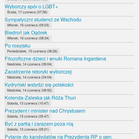
Wyborczy spór o LGBT+
Środa, 17 czerwca (07:56)
Sympatyczni studenci ze Wschodu
Wtorek, 16 czerwca (05:03)
Biedroń jak Ogórek
Wtorek, 16 czerwca (08:34)
Po rosyjsku
Poniedziałek, 15 czerwca (08:26)
Filozoficzne dzieci i wnuki Romana Ingardena
Niedziela, 14 czerwca (09:04)
Zaostrzenie retoryki wyborczej
Niedziela, 14 czerwca (04:04)
Kydryński wstydzi się polskości
Niedziela, 14 czerwca (08:52)
Kolenda-Zaleska jak Róża Thun
Sobota, 13 czerwca (10:47)
Prezydent i minister nad Chrystusem
Sobota, 13 czerwca (05:47)
Być z partią i zarazem poza nią
Sobota, 13 czerwca (09:21)
Pytanie do kandydatów na Prezydenta RP o gen.