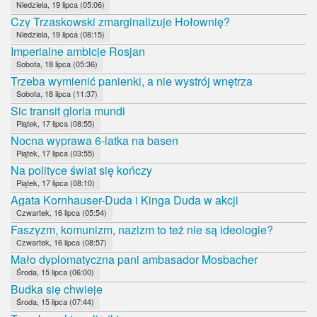
Niedziela, 19 lipca (05:06)
Czy Trzaskowski zmarginalizuje Hołownię?
Niedziela, 19 lipca (08:15)
Imperialne ambicje Rosjan
Sobota, 18 lipca (05:36)
Trzeba wymienić panienki, a nie wystrój wnętrza
Sobota, 18 lipca (11:37)
Sic transit gloria mundi
Piątek, 17 lipca (08:55)
Nocna wyprawa 6-latka na basen
Piątek, 17 lipca (03:55)
Na polityce świat się kończy
Piątek, 17 lipca (08:10)
Agata Kornhauser-Duda i Kinga Duda w akcji
Czwartek, 16 lipca (05:54)
Faszyzm, komunizm, nazizm to też nie są ideologie?
Czwartek, 16 lipca (08:57)
Mało dyplomatyczna pani ambasador Mosbacher
Środa, 15 lipca (06:00)
Budka się chwieje
Środa, 15 lipca (07:44)