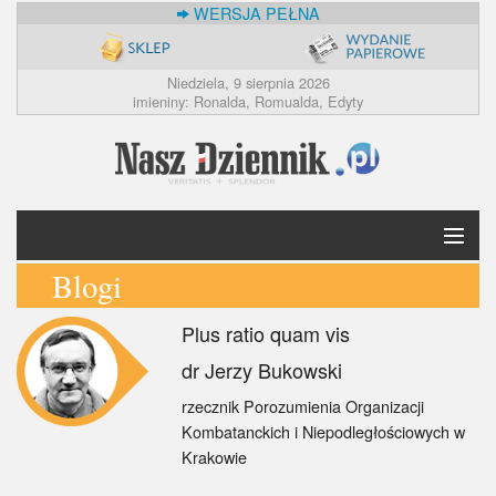
WERSJA PEŁNA
Niedziela, 9 sierpnia 2026
imieniny: Ronalda, Romualda, Edyty
Blogi
Krótko
Plus ratio quam vis
Polska
dr Jerzy Bukowski
Świat
rzecznik Porozumienia Organizacji
Kombatanckich i Niepodległościowych w
Ekonomia
Krakowie