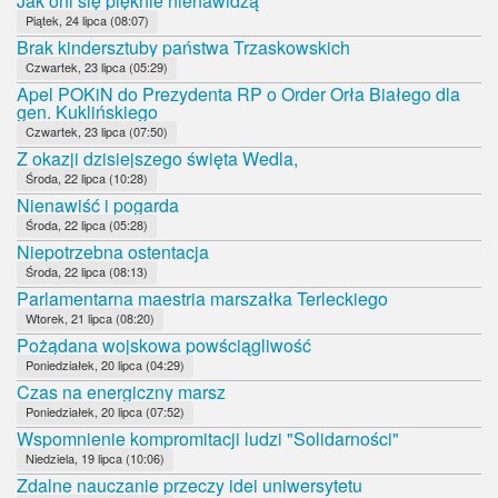
Jak oni się pięknie nienawidzą
Piątek, 24 lipca (08:07)
Brak kindersztuby państwa Trzaskowskich
Czwartek, 23 lipca (05:29)
Apel POKiN do Prezydenta RP o Order Orła Białego dla
gen. Kuklińskiego
Czwartek, 23 lipca (07:50)
Z okazji dzisiejszego święta Wedla,
Środa, 22 lipca (10:28)
Nienawiść i pogarda
Środa, 22 lipca (05:28)
Niepotrzebna ostentacja
Środa, 22 lipca (08:13)
Parlamentarna maestria marszałka Terleckiego
Wtorek, 21 lipca (08:20)
Pożądana wojskowa powściągliwość
Poniedziałek, 20 lipca (04:29)
Czas na energiczny marsz
Poniedziałek, 20 lipca (07:52)
Wspomnienie kompromitacji ludzi "Solidarności"
Niedziela, 19 lipca (10:06)
Zdalne nauczanie przeczy idei uniwersytetu