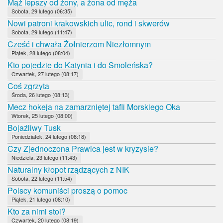
Mąż lepszy od żony, a żona od męża
Sobota, 29 lutego (06:35)
Nowi patroni krakowskich ulic, rond i skwerów
Sobota, 29 lutego (11:47)
Cześć i chwała Żołnierzom Niezłomnym
Piątek, 28 lutego (08:04)
Kto pojedzie do Katynia i do Smoleńska?
Czwartek, 27 lutego (08:17)
Coś zgrzyta
Środa, 26 lutego (08:13)
Mecz hokeja na zamarzniętej tafli Morskiego Oka
Wtorek, 25 lutego (08:00)
Bojaźliwy Tusk
Poniedziałek, 24 lutego (08:18)
Czy Zjednoczona Prawica jest w kryzysie?
Niedziela, 23 lutego (11:43)
Naturalny kłopot rządzących z NIK
Sobota, 22 lutego (11:54)
Polscy komuniści proszą o pomoc
Piątek, 21 lutego (08:10)
Kto za nimi stoi?
Czwartek, 20 lutego (08:19)