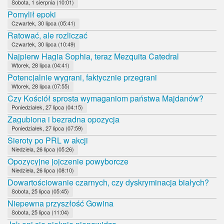
Sobota, 1 sierpnia (10:01)
Pomylił epoki
Czwartek, 30 lipca (05:41)
Ratować, ale rozliczać
Czwartek, 30 lipca (10:49)
Najpierw Hagia Sophia, teraz Mezquita Catedral
Wtorek, 28 lipca (04:41)
Potencjalnie wygrani, faktycznie przegrani
Wtorek, 28 lipca (07:55)
Czy Kościół sprosta wymaganiom państwa Majdanów?
Poniedziałek, 27 lipca (04:15)
Zagubiona i bezradna opozycja
Poniedziałek, 27 lipca (07:59)
Sieroty po PRL w akcji
Niedziela, 26 lipca (05:26)
Opozycyjne jojczenie powyborcze
Niedziela, 26 lipca (08:10)
Dowartościowanie czarnych, czy dyskryminacja białych?
Sobota, 25 lipca (05:45)
Niepewna przyszłość Gowina
Sobota, 25 lipca (11:04)