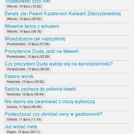
Trzaskowski czyli nikt
Wtorek, 14 lipca (10:32)
Święty Jan Paweł II patronem Kalwarii Zebrzydowskiej
Wtorek, 14 lipca (05:32)
Weselne tańce z wirusem
Wtorek, 14 lipca (08:18)
Wyjeżdżajcie jak najszybciej
Poniedziałek, 13 lipca (07:28)
Prezydencie Duda, jedź na Wawel!
Poniedziałek, 13 lipca (02:28)
Czy prezydent Duda wybije się na samodzielność?
Poniedziałek, 13 lipca (08:30)
Fatalny wynik
Niedziela, 12 lipca (09:32)
Sędzia zachęca do palenia trawki
Niedziela, 12 lipca (09:44)
Nie dajmy się zwariować z ciszą wyborczą
Sobota, 11 lipca (06:48)
Podwyższać czy obniżać ceny w gastronomii?
Sobota, 11 lipca (11:16)
Już widać metę
Piątek, 10 lipca (08:11)