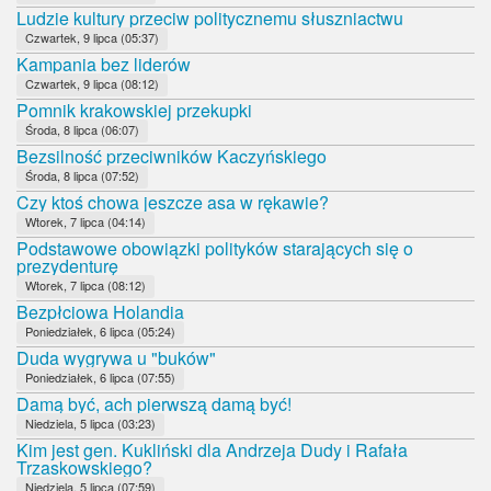
Ludzie kultury przeciw politycznemu słuszniactwu
Czwartek, 9 lipca (05:37)
Kampania bez liderów
Czwartek, 9 lipca (08:12)
Pomnik krakowskiej przekupki
Środa, 8 lipca (06:07)
Bezsilność przeciwników Kaczyńskiego
Środa, 8 lipca (07:52)
Czy ktoś chowa jeszcze asa w rękawie?
Wtorek, 7 lipca (04:14)
Podstawowe obowiązki polityków starających się o
prezydenturę
Wtorek, 7 lipca (08:12)
Bezpłciowa Holandia
Poniedziałek, 6 lipca (05:24)
Duda wygrywa u "buków"
Poniedziałek, 6 lipca (07:55)
Damą być, ach pierwszą damą być!
Niedziela, 5 lipca (03:23)
Kim jest gen. Kukliński dla Andrzeja Dudy i Rafała
Trzaskowskiego?
Niedziela, 5 lipca (07:59)