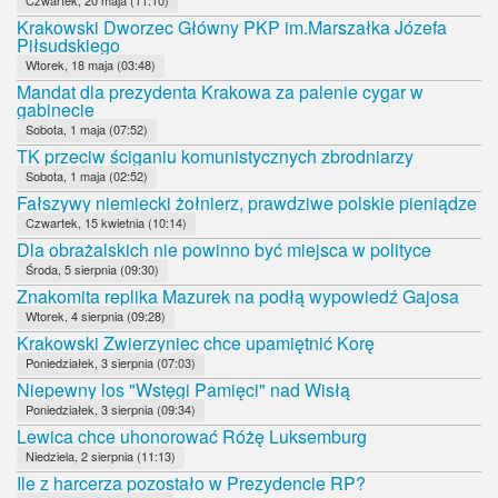
Krakowski Dworzec Główny PKP im.Marszałka Józefa
Piłsudskiego
Wtorek, 18 maja (03:48)
Mandat dla prezydenta Krakowa za palenie cygar w
gabinecie
Sobota, 1 maja (07:52)
TK przeciw ściganiu komunistycznych zbrodniarzy
Sobota, 1 maja (02:52)
Fałszywy niemiecki żołnierz, prawdziwe polskie pieniądze
Czwartek, 15 kwietnia (10:14)
Dla obrażalskich nie powinno być miejsca w polityce
Środa, 5 sierpnia (09:30)
Znakomita replika Mazurek na podłą wypowiedź Gajosa
Wtorek, 4 sierpnia (09:28)
Krakowski Zwierzyniec chce upamiętnić Korę
Poniedziałek, 3 sierpnia (07:03)
Niepewny los "Wstęgi Pamięci" nad Wisłą
Poniedziałek, 3 sierpnia (09:34)
Lewica chce uhonorować Różę Luksemburg
Niedziela, 2 sierpnia (11:13)
Ile z harcerza pozostało w Prezydencie RP?