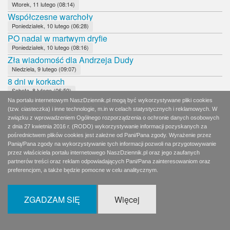
Wtorek, 11 lutego (08:14)
Współczesne warchoły
Poniedziałek, 10 lutego (06:28)
PO nadal w martwym dryfie
Poniedziałek, 10 lutego (08:16)
Zła wiadomość dla Andrzeja Dudy
Niedziela, 9 lutego (09:07)
8 dni w korkach
Sobota, 8 lutego (06:59)
Wierni Bogu, Polsce i bliźnim
Na portalu internetowym NaszDziennik.pl mogą być wykorzystywane pliki cookies
(tzw. ciasteczka) i inne technologie, m.in w celach statystycznych i reklamowych. W
Sobota, 8 lutego (11:52)
związku z wprowadzeniem Ogólnego rozporządzenia o ochronie danych osobowych
Czy Andrzej Duda udźwignie rolę faworyta?
z dnia 27 kwietnia 2016 r. (RODO) wykorzystywanie informacji pozyskanych za
Piątek, 7 lutego (09:07)
pośrednictwem plików cookies jest zależne od Pani/Pana zgody. Wyrażenie przez
Dobrane towarzystwo: Hołownia, Jachira, Palikot
Panią/Pana zgody na wykorzystywanie tych informacji pozwoli na przygotowywanie
przez właściciela portalu internetowego NaszDziennik.pl oraz jego zaufanych
Czwartek, 6 lutego (02:06)
partnerów treści oraz reklam odpowiadających Pani/Pana zainteresowaniom oraz
Pidżama, rogi i marihuana
preferencjom, a także będzie pomocne w celu analitycznym.
Czwartek, 6 lutego (08:12)
Hołownia w utartych koleinach
ZGADZAM SIĘ
Więcej
Środa, 5 lutego (08:12)
Brawo!
Wtorek, 4 lutego (09:31)