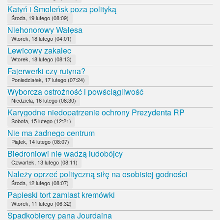
Katyń i Smoleńsk poza polityką
Środa, 19 lutego (08:09)
Niehonorowy Wałęsa
Wtorek, 18 lutego (04:01)
Lewicowy zakalec
Wtorek, 18 lutego (08:13)
Fajerwerki czy rutyna?
Poniedziałek, 17 lutego (07:24)
Wyborcza ostrożność i powściągliwość
Niedziela, 16 lutego (08:30)
Karygodne niedopatrzenie ochrony Prezydenta RP
Sobota, 15 lutego (12:21)
Nie ma żadnego centrum
Piątek, 14 lutego (08:07)
Biedroniowi nie wadzą ludobójcy
Czwartek, 13 lutego (08:11)
Należy oprzeć polityczną siłę na osobistej godności
Środa, 12 lutego (08:07)
Papieski tort zamiast kremówki
Wtorek, 11 lutego (06:32)
Spadkobiercy pana Jourdaina