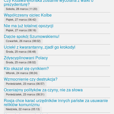
Czy Kidawa-Błońska zostanie wycofana z walki o
prezydenturę?
Sobota, 28 marca (11:20)
Współczesny ojciec Kolbe
Piątek, 27 marca (06:42)
Nie ma już totalnej opozycji
Piątek, 27 marca (08:16)
Dajcie spokój Szumowskiemu!
Czwartek, 26 marca (08:02)
Uciekł z kwarantanny, zjadł go krokodyl
Środa, 25 marca (06:48)
Zdyscyplinowani Polacy
Środa, 25 marca (08:02)
Kto okazał się cynikiem?
Wtorek, 24 marca (08:24)
Wzmocnienie czy destrukcja?
Poniedziałek, 23 marca (06:57)
Oceniajmy polityków za czyny, nie za słowa
Poniedziałek, 23 marca (08:31)
Rosja chce karać urzędników innych państw za usuwanie
reliktów komunizmu
Niedziela, 22 marca (05:13)