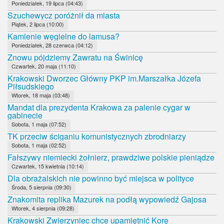
Poniedziałek, 19 lipca (04:43)
Szuchewycz poróżnił da miasta
Piątek, 2 lipca (10:00)
Kamienie węgielne do lamusa?
Poniedziałek, 28 czerwca (04:12)
Znowu pójdziemy Zawratu na Świnicę
Czwartek, 20 maja (11:10)
Krakowski Dworzec Główny PKP im.Marszałka Józefa
Piłsudskiego
Wtorek, 18 maja (03:48)
Mandat dla prezydenta Krakowa za palenie cygar w
gabinecie
Sobota, 1 maja (07:52)
TK przeciw ściganiu komunistycznych zbrodniarzy
Sobota, 1 maja (02:52)
Fałszywy niemiecki żołnierz, prawdziwe polskie pieniądze
Czwartek, 15 kwietnia (10:14)
Dla obrażalskich nie powinno być miejsca w polityce
Środa, 5 sierpnia (09:30)
Znakomita replika Mazurek na podłą wypowiedź Gajosa
Wtorek, 4 sierpnia (09:28)
Krakowski Zwierzyniec chce upamiętnić Korę