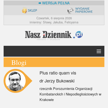
WERSJA PEŁNA
Czwartek, 6 sierpnia 2026
imieniny: Sławy, Jakuba, Felicysma
Blogi
Krótko
Plus ratio quam vis
Polska
dr Jerzy Bukowski
Świat
rzecznik Porozumienia Organizacji
Kombatanckich i Niepodległościowych w
Ekonomia
Krakowie