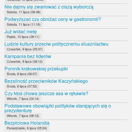
Nie dajmy się zwariować z ciszą wyborczą
Sobota, 11 lipca (06:48)
Podwyższać czy obniżać ceny w gastronomii?
Sobota, 11 lipca (11:16)
Już widać metę
Piątek, 10 lipca (08:11)
Ludzie kultury przeciw politycznemu słuszniactwu
Czwartek, 9 lipca (05:37)
Kampania bez liderów
Czwartek, 9 lipca (08:12)
Pomnik krakowskiej przekupki
Środa, 8 lipca (06:07)
Bezsilność przeciwników Kaczyńskiego
Środa, 8 lipca (07:52)
Czy ktoś chowa jeszcze asa w rękawie?
Wtorek, 7 lipca (04:14)
Podstawowe obowiązki polityków starających się o
prezydenturę
Wtorek, 7 lipca (08:12)
Bezpłciowa Holandia
Poniedziałek, 6 lipca (05:24)