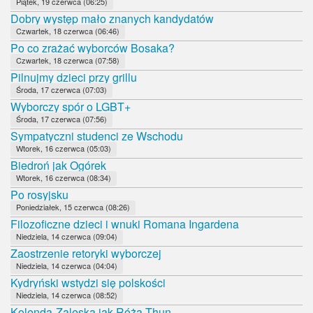
Piątek, 19 czerwca (06:25)
Dobry występ mało znanych kandydatów
Czwartek, 18 czerwca (06:46)
Po co zrażać wyborców Bosaka?
Czwartek, 18 czerwca (07:58)
Pilnujmy dzieci przy grillu
Środa, 17 czerwca (07:03)
Wyborczy spór o LGBT+
Środa, 17 czerwca (07:56)
Sympatyczni studenci ze Wschodu
Wtorek, 16 czerwca (05:03)
Biedroń jak Ogórek
Wtorek, 16 czerwca (08:34)
Po rosyjsku
Poniedziałek, 15 czerwca (08:26)
Filozoficzne dzieci i wnuki Romana Ingardena
Niedziela, 14 czerwca (09:04)
Zaostrzenie retoryki wyborczej
Niedziela, 14 czerwca (04:04)
Kydryński wstydzi się polskości
Niedziela, 14 czerwca (08:52)
Kolenda-Zaleska jak Róża Thun