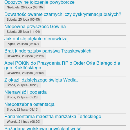
Opozycyjne jojczenie powyborcze
Niedziela, 26 lipca (08:10)
Dowartościowanie czarnych, czy dyskryminacja białych?
Sobota, 25 lipca (05:45)
Niepewna przyszłość Gowina
Sobota, 25 lipca (11:04)
Jak oni się pięknie nienawidzą
Piątek, 24 lipca (08:07)
Brak kindersztuby państwa Trzaskowskich
Czwartek, 23 lipca (05:29)
Apel POKiN do Prezydenta RP o Order Orła Białego dla
gen. Kuklińskiego
Czwartek, 23 lipca (07:50)
Z okazji dzisiejszego święta Wedla,
Środa, 22 lipca (10:28)
Nienawiść i pogarda
Środa, 22 lipca (05:28)
Niepotrzebna ostentacja
Środa, 22 lipca (08:13)
Parlamentarna maestria marszałka Terleckiego
Wtorek, 21 lipca (08:20)
Pożądana wojskowa powściągliwość