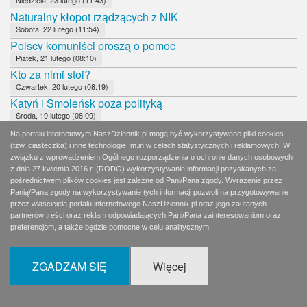
Naturalny kłopot rządzących z NIK
Sobota, 22 lutego (11:54)
Polscy komuniści proszą o pomoc
Piątek, 21 lutego (08:10)
Kto za nimi stoi?
Czwartek, 20 lutego (08:19)
Katyń i Smoleńsk poza polityką
Środa, 19 lutego (08:09)
Niehonorowy Wałęsa
Na portalu internetowym NaszDziennik.pl mogą być wykorzystywane pliki cookies
Wtorek, 18 lutego (04:01)
(tzw. ciasteczka) i inne technologie, m.in w celach statystycznych i reklamowych. W
Lewicowy zakalec
związku z wprowadzeniem Ogólnego rozporządzenia o ochronie danych osobowych
z dnia 27 kwietnia 2016 r. (RODO) wykorzystywanie informacji pozyskanych za
Wtorek, 18 lutego (08:13)
pośrednictwem plików cookies jest zależne od Pani/Pana zgody. Wyrażenie przez
Fajerwerki czy rutyna?
Panią/Pana zgody na wykorzystywanie tych informacji pozwoli na przygotowywanie
Poniedziałek, 17 lutego (07:24)
przez właściciela portalu internetowego NaszDziennik.pl oraz jego zaufanych
Wyborcza ostrożność i powściągliwość
partnerów treści oraz reklam odpowiadających Pani/Pana zainteresowaniom oraz
preferencjom, a także będzie pomocne w celu analitycznym.
Niedziela, 16 lutego (08:30)
Karygodne niedopatrzenie ochrony Prezydenta RP
Sobota, 15 lutego (12:21)
ZGADZAM SIĘ
Więcej
Nie ma żadnego centrum
Piątek, 14 lutego (08:07)
Biedroniowi nie wadzą ludobójcy