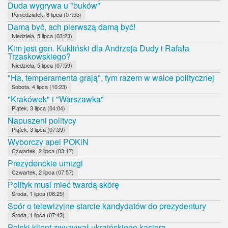
Duda wygrywa u "buków"
Poniedziałek, 6 lipca (07:55)
Damą być, ach pierwszą damą być!
Niedziela, 5 lipca (03:23)
Kim jest gen. Kukliński dla Andrzeja Dudy i Rafała
Trzaskowskiego?
Niedziela, 5 lipca (07:59)
"Ha, temperamenta grają", tym razem w walce politycznej
Sobota, 4 lipca (10:23)
"Krakówek" i "Warszawka"
Piątek, 3 lipca (04:04)
Napuszeni politycy
Piątek, 3 lipca (07:39)
Wyborczy apel POKiN
Czwartek, 2 lipca (03:17)
Prezydenckie umizgi
Czwartek, 2 lipca (07:57)
Polityk musi mieć twardą skórę
Środa, 1 lipca (06:25)
Spór o telewizyjne starcie kandydatów do prezydentury
Środa, 1 lipca (07:43)
Polski klient zwyzywał ukraińskiego kasjera