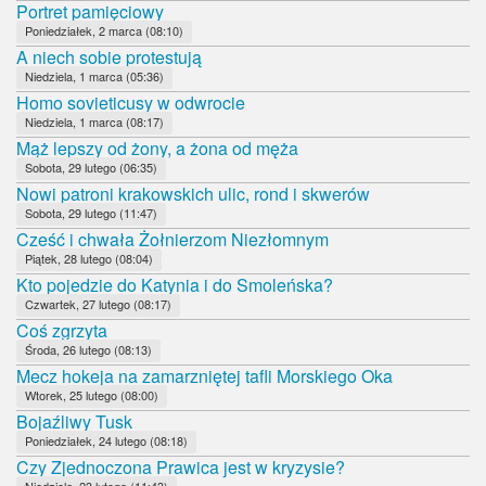
Portret pamięciowy
Poniedziałek, 2 marca (08:10)
A niech sobie protestują
Niedziela, 1 marca (05:36)
Homo sovieticusy w odwrocie
Niedziela, 1 marca (08:17)
Mąż lepszy od żony, a żona od męża
Sobota, 29 lutego (06:35)
Nowi patroni krakowskich ulic, rond i skwerów
Sobota, 29 lutego (11:47)
Cześć i chwała Żołnierzom Niezłomnym
Piątek, 28 lutego (08:04)
Kto pojedzie do Katynia i do Smoleńska?
Czwartek, 27 lutego (08:17)
Coś zgrzyta
Środa, 26 lutego (08:13)
Mecz hokeja na zamarzniętej tafli Morskiego Oka
Wtorek, 25 lutego (08:00)
Bojaźliwy Tusk
Poniedziałek, 24 lutego (08:18)
Czy Zjednoczona Prawica jest w kryzysie?
Niedziela, 23 lutego (11:43)