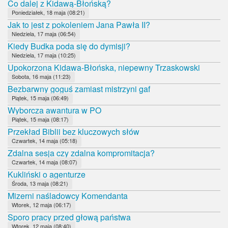
Co dalej z Kidawą-Błońską?
Poniedziałek, 18 maja (08:21)
Jak to jest z pokoleniem Jana Pawła II?
Niedziela, 17 maja (06:54)
Kiedy Budka poda się do dymisji?
Niedziela, 17 maja (10:25)
Upokorzona Kidawa-Błońska, niepewny Trzaskowski
Sobota, 16 maja (11:23)
Bezbarwny goguś zamiast mistrzyni gaf
Piątek, 15 maja (06:49)
Wyborcza awantura w PO
Piątek, 15 maja (08:17)
Przekład Biblii bez kluczowych słów
Czwartek, 14 maja (05:18)
Zdalna sesja czy zdalna kompromitacja?
Czwartek, 14 maja (08:07)
Kukliński o agenturze
Środa, 13 maja (08:21)
Mizerni naśladowcy Komendanta
Wtorek, 12 maja (06:17)
Sporo pracy przed głową państwa
Wtorek, 12 maja (08:40)