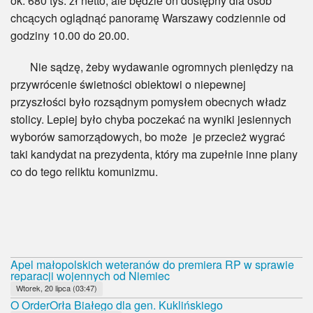
ok. 680 tys. zł netto, ale będzie on dostępny dla osób
chcących oglądnąć panoramę Warszawy codziennie od
godziny 10.00 do 20.00.
Nie sądzę, żeby wydawanie ogromnych pieniędzy na
przywrócenie świetności obiektowi o niepewnej
przyszłości było rozsądnym pomysłem obecnych władz
stolicy. Lepiej było chyba poczekać na wyniki jesiennych
wyborów samorządowych, bo może je przecież wygrać
taki kandydat na prezydenta, który ma zupełnie inne plany
co do tego reliktu komunizmu.
Apel małopolskich weteranów do premiera RP w sprawie
reparacji wojennych od Niemiec
Wtorek, 20 lipca (03:47)
O OrderOrła Białego dla gen. Kuklińskiego