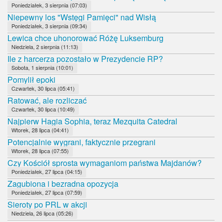
Poniedziałek, 3 sierpnia (07:03)
Niepewny los "Wstęgi Pamięci" nad Wisłą
Poniedziałek, 3 sierpnia (09:34)
Lewica chce uhonorować Różę Luksemburg
Niedziela, 2 sierpnia (11:13)
Ile z harcerza pozostało w Prezydencie RP?
Sobota, 1 sierpnia (10:01)
Pomylił epoki
Czwartek, 30 lipca (05:41)
Ratować, ale rozliczać
Czwartek, 30 lipca (10:49)
Najpierw Hagia Sophia, teraz Mezquita Catedral
Wtorek, 28 lipca (04:41)
Potencjalnie wygrani, faktycznie przegrani
Wtorek, 28 lipca (07:55)
Czy Kościół sprosta wymaganiom państwa Majdanów?
Poniedziałek, 27 lipca (04:15)
Zagubiona i bezradna opozycja
Poniedziałek, 27 lipca (07:59)
Sieroty po PRL w akcji
Niedziela, 26 lipca (05:26)