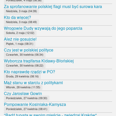
Za sprofanowanie polskiej flagi musi być surowa kara
Niedziela, 3 maja (04:39)
Kto da więcej?
Niedziela, 3 maja (08:49)
Wrogowie Dudy wzywają do jego poparcia
Sobota, 2 maja (12:02)
Ależ nie gosujcie!
Piątek, 1 maja (08:31)
Czy jest w polskiej polityce
Czwartek, 30 kwietnia (06:34)
Wyborcza tragifarsa Kidawy-Błońskiej
Czwartek, 30 kwietnia (08:22)
Kto naprawdę rządzi w PO?
Środa, 29 kwietnia (08:16)
Mąż stanu w starciu z politykami
Wtorek, 28 kwietnia (11:55)
Czy Jarosław Gowin
Poniedziałek, 27 kwietnia (09:30)
Pompowanie Kosiniaka-Kamysza
Poniedziałek, 27 kwietnia (08:41)
"Bądź turystą w swoim mieście - zwiedzaj Kraków"