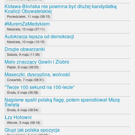
Kidawa-Błońska nie powinna być dłużej kandydatką
Koalicji Obywatelskiej
Poniedziałek, 11 maja (08:15)
#MuremZaMedykiem
Niedziela, 10 maja (07:11)
Autokracja lepsza od demokracji
Niedziela, 10 maja (10:15)
Drogie obwarzanki
Sobota, 9 maja (11:36)
Mało znaczący Gowin i Ziobro
Piątek, 8 maja (08:53)
Maseczki, dyscyplina, wolność
Czwartek, 7 maja (08:31)
"Twoje 100 sekund na 100-lecie"
Środa, 6 maja (06:38)
Najpierw spalił polską flagę, potem sparodiował Mszę
Świętą
Środa, 6 maja (08:54)
Łzy Hołowni
Wtorek, 5 maja (08:18)
Głupi jak polska opozycja
Poniedziałek, 4 maja (08:38)