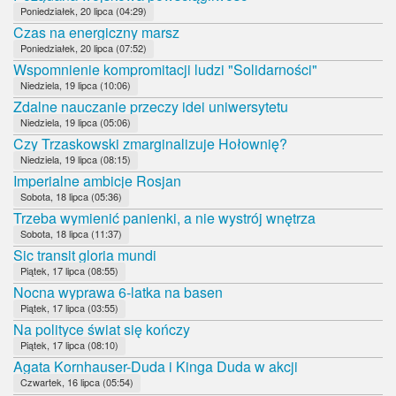
Poniedziałek, 20 lipca (04:29)
Czas na energiczny marsz
Poniedziałek, 20 lipca (07:52)
Wspomnienie kompromitacji ludzi "Solidarności"
Niedziela, 19 lipca (10:06)
Zdalne nauczanie przeczy idei uniwersytetu
Niedziela, 19 lipca (05:06)
Czy Trzaskowski zmarginalizuje Hołownię?
Niedziela, 19 lipca (08:15)
Imperialne ambicje Rosjan
Sobota, 18 lipca (05:36)
Trzeba wymienić panienki, a nie wystrój wnętrza
Sobota, 18 lipca (11:37)
Sic transit gloria mundi
Piątek, 17 lipca (08:55)
Nocna wyprawa 6-latka na basen
Piątek, 17 lipca (03:55)
Na polityce świat się kończy
Piątek, 17 lipca (08:10)
Agata Kornhauser-Duda i Kinga Duda w akcji
Czwartek, 16 lipca (05:54)