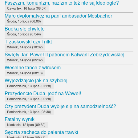
Faszyzm, komunizm, nazizm to też nie są ideologie?
Czwartek, 16 lipca (08:57)
Mało dyplomatyczna pani ambasador Mosbacher
Środa, 15 lipca (06:00)
Budka się chwieje
Środa, 15 lipca (07:44)
Trzaskowski czyli nikt
Wtorek, 14 lipca (10:32)
Święty Jan Paweł II patronem Kalwarii Zebrzydowskiej
Wtorek, 14 lipca (05:32)
Weselne tańce z wirusem
Wtorek, 14 lipca (08:18)
Wyjeżdżajcie jak najszybciej
Poniedziałek, 13 lipca (07:28)
Prezydencie Duda, jedź na Wawel!
Poniedziałek, 13 lipca (02:28)
Czy prezydent Duda wybije się na samodzielność?
Poniedziałek, 13 lipca (08:30)
Fatalny wynik
Niedziela, 12 lipca (09:32)
Sędzia zachęca do palenia trawki
Niedziela, 12 lipca (09:44)