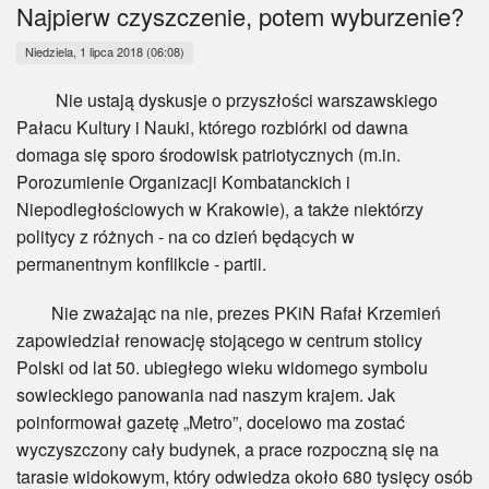
Myśl
Najpierw czyszczenie, potem wyburzenie?
Niedziela, 1 lipca 2018 (06:08)
Wiara
Nie ustają dyskusje o przyszłości warszawskiego
Sport
Pałacu Kultury i Nauki, którego rozbiórki od dawna
domaga się sporo środowisk patriotycznych (m.in.
BlogAiD
Porozumienie Organizacji Kombatanckich i
Niepodległościowych w Krakowie), a także niektórzy
Zaproszenia
politycy z różnych - na co dzień będących w
permanentnym konflikcie - partii.
Nie zważając na nie, prezes PKiN Rafał Krzemień
zapowiedział renowację stojącego w centrum stolicy
Polski od lat 50. ubiegłego wieku widomego symbolu
sowieckiego panowania nad naszym krajem. Jak
poinformował gazetę „Metro”, docelowo ma zostać
wyczyszczony cały budynek, a prace rozpoczną się na
tarasie widokowym, który odwiedza około 680 tysięcy osób