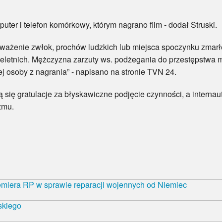
 i telefon komórkowy, którym nagrano film - dodał Struski.
ie zwłok, prochów ludzkich lub miejsca spoczynku zmarłego
ieletnich. Mężczyzna zarzuty ws. podżegania do przestępstwa m
ej osoby z nagrania” - napisano na stronie TVN 24.
ę gratulacje za błyskawiczne podjęcie czynności, a internau
zmu.
emiera RP w sprawie reparacji wojennych od Niemiec
skiego