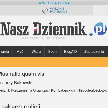
WERSJA PEŁNA
i
nomia
Myśl
Wiara
Sport
BlogAiD
Zaproszenia
lus ratio quam vis
r Jerzy Bukowski
zecznik Porozumienia Organizacji Kombatanckich i Niepodległościowy
rękach policji