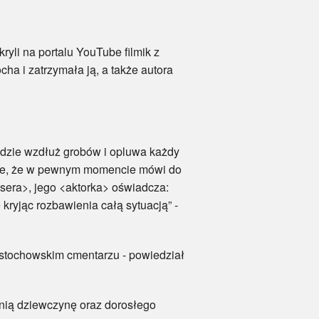
yli na portalu YouTube filmik z
a i zatrzymała ją, a także autora
idzie wzdłuż grobów i opluwa każdy
takie, że w pewnym momencie mówi do
ysera>, jego <aktorka> oświadcza:
kryjąc rozbawienia całą sytuacją” -
ęstochowskim cmentarzu - powiedział
ią dziewczynę oraz dorosłego