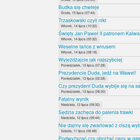
Budka się chwieje
Środa, 15 lipca (07:44)
Trzaskowski czyli nikt
Wtorek, 14 lipca (10:32)
Święty Jan Paweł II patronem Kalwa
Wtorek, 14 lipca (05:32)
Weselne tańce z wirusem
Wtorek, 14 lipca (08:18)
Wyjeżdżajcie jak najszybciej
Poniedziałek, 13 lipca (07:28)
Prezydencie Duda, jedź na Wawel!
Poniedziałek, 13 lipca (02:28)
Czy prezydent Duda wybije się na 
Poniedziałek, 13 lipca (08:30)
Fatalny wynik
Niedziela, 12 lipca (09:32)
Sędzia zachęca do palenia trawki
Niedziela, 12 lipca (09:44)
Nie dajmy się zwariować z ciszą wy
Sobota, 11 lipca (06:48)
Podwyższać czy obniżać ceny w gas