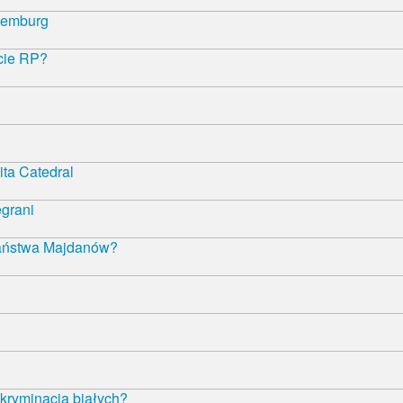
semburg
ncie RP?
ta Catedral
egrani
państwa Majdanów?
kryminacja białych?