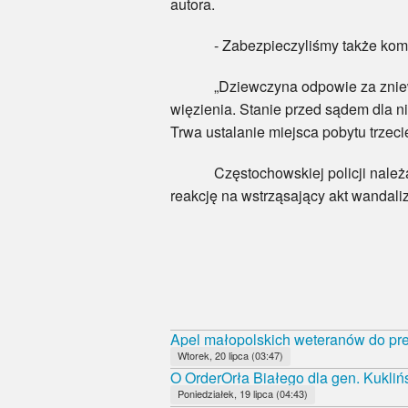
autora.
- Zabezpieczyliśmy także komputer
„Dziewczyna odpowie za znieważen
więzienia. Stanie przed sądem dla n
Trwa ustalanie miejsca pobytu trzeci
Częstochowskiej policji należą si
reakcję na wstrząsający akt wandali
Apel małopolskich weteranów do pr
Wtorek, 20 lipca (03:47)
O OrderOrła Białego dla gen. Kukliń
Poniedziałek, 19 lipca (04:43)