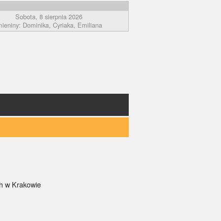
Sobota, 8 sierpnia 2026
mieniny: Dominika, Cyriaka, Emiliana
ch w Krakowie