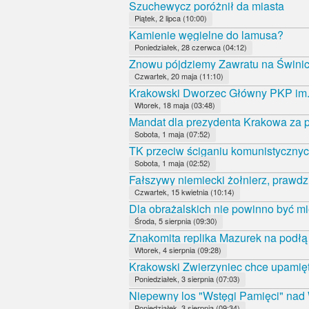
Szuchewycz poróżnił da miasta
Piątek, 2 lipca (10:00)
Kamienie węgielne do lamusa?
Poniedziałek, 28 czerwca (04:12)
Znowu pójdziemy Zawratu na Świni
Czwartek, 20 maja (11:10)
Krakowski Dworzec Główny PKP im.
Wtorek, 18 maja (03:48)
Mandat dla prezydenta Krakowa za p
Sobota, 1 maja (07:52)
TK przeciw ściganiu komunistycznyc
Sobota, 1 maja (02:52)
Fałszywy niemiecki żołnierz, prawdz
Czwartek, 15 kwietnia (10:14)
Dla obrażalskich nie powinno być mi
Środa, 5 sierpnia (09:30)
Znakomita replika Mazurek na podł
Wtorek, 4 sierpnia (09:28)
Krakowski Zwierzyniec chce upamięt
Poniedziałek, 3 sierpnia (07:03)
Niepewny los "Wstęgi Pamięci" nad
Poniedziałek, 3 sierpnia (09:34)