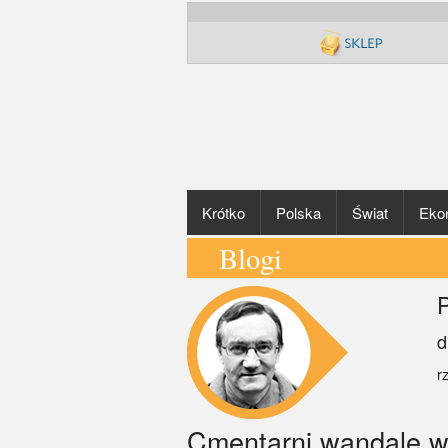
Krótko
Polska
Świat
Eko
Blogi
P
d
r
Cmentarni wandale w 