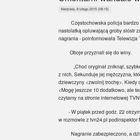
Niedziela, 8 lutego 2015 (08:15)
Częstochowska policja bardzo s
nastolatką opluwającą groby sióstr 
nagrania - poinformowała Telewizja
Oboje przyznali się do winy.
„Choć oryginał zniknął, szybko poj
z nich. Sekunduje jej mężczyzna, kt
dziewczyny <zwolnij trochę>. Kiedy 
<Mogę jeszcze 10 dodatkowo, ale też 
czytamy na stronie internetowej TVN
- W piątek przed godz. 22 otrzymal
w rozmowie z tvn24.pl podinspektor M
Nagranie zabezpieczono, a dzięki 