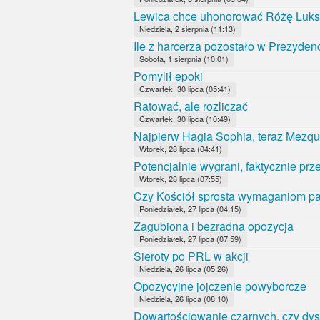
Lewica chce uhonorować Różę Luk
Niedziela, 2 sierpnia (11:13)
Ile z harcerza pozostało w Prezyde
Sobota, 1 sierpnia (10:01)
Pomylił epoki
Czwartek, 30 lipca (05:41)
Ratować, ale rozliczać
Czwartek, 30 lipca (10:49)
Najpierw Hagia Sophia, teraz Mezqui
Wtorek, 28 lipca (04:41)
Potencjalnie wygrani, faktycznie prz
Wtorek, 28 lipca (07:55)
Czy Kościół sprosta wymaganiom 
Poniedziałek, 27 lipca (04:15)
Zagubiona i bezradna opozycja
Poniedziałek, 27 lipca (07:59)
Sieroty po PRL w akcji
Niedziela, 26 lipca (05:26)
Opozycyjne jojczenie powyborcze
Niedziela, 26 lipca (08:10)
Dowartościowanie czarnych, czy dys