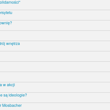
olidarności"
rsytetu
łownię?
trój wnętrza
 w akcji
e są ideologie?
r Mosbacher