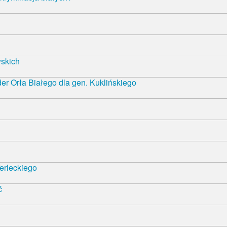
wskich
r Orła Białego dla gen. Kuklińskiego
erleckiego
ć