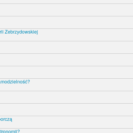
rii Zebrzydowskiej
samodzielność?
borczą
tronomii?