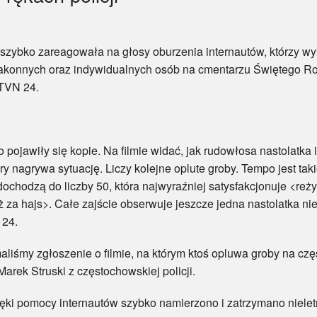
zybko zareagowała na głosy oburzenia internautów, którzy wykr
zakonnych oraz indywidualnych osób na cmentarzu Świętego Roch
 TVN 24.
awiły się kopie. Na filmie widać, jak rudowłosa nastolatka 
óry nagrywa sytuację. Liczy kolejne oplute groby. Tempo jest 
dochodzą do liczby 50, która najwyraźniej satysfakcjonuje <reż
za hajs>. Całe zajście obserwuje jeszcze jedna nastolatka nie 
 24.
iśmy zgłoszenie o filmie, na którym ktoś opluwa groby na cz
arek Struski z częstochowskiej policji.
pomocy internautów szybko namierzono i zatrzymano nieletn