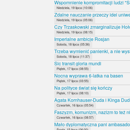
Wspomnienie kompromitacji ludzi "S
Niedziela, 19 lipca (10:06)
Zdalne nauczanie przeczy idei uniwe
Niedziela, 19 lipca (05:06)
Czy Trzaskowski zmarginalizuje Ho
Niedziela, 19 lipca (08:15)
Imperialne ambicje Rosjan
Sobota, 18 lipca (05:36)
Trzeba wymienić panienki, a nie wys
Sobota, 18 lipca (11:37)
Sic transit gloria mundi
Piątek, 17 lipca (08:55)
Nocna wyprawa 6-latka na basen
Piątek, 17 lipca (03:55)
Na polityce świat się kończy
Piątek, 17 lipca (08:10)
Agata Kornhauser-Duda i Kinga Duda
Czwartek, 16 lipca (05:54)
Faszyzm, komunizm, nazizm to też ni
Czwartek, 16 lipca (08:57)
Mało dyplomatyczna pani ambasado
Środa, 15 lipca (06:00)