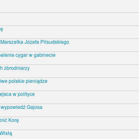
cę
Marszałka Józefa Piłsudskiego
alenie cygar w gabinecie
h zbrodniarzy
iwe polskie pieniądze
ejsca w polityce
ą wypowiedź Gajosa
nić Korę
 Wisłą