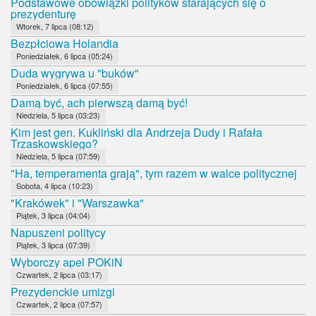
Podstawowe obowiązki polityków starających się o
prezydenturę
Wtorek, 7 lipca (08:12)
Bezpłciowa Holandia
Poniedziałek, 6 lipca (05:24)
Duda wygrywa u "buków"
Poniedziałek, 6 lipca (07:55)
Damą być, ach pierwszą damą być!
Niedziela, 5 lipca (03:23)
Kim jest gen. Kukliński dla Andrzeja Dudy i Rafała
Trzaskowskiego?
Niedziela, 5 lipca (07:59)
"Ha, temperamenta grają", tym razem w walce politycznej
Sobota, 4 lipca (10:23)
"Krakówek" i "Warszawka"
Piątek, 3 lipca (04:04)
Napuszeni politycy
Piątek, 3 lipca (07:39)
Wyborczy apel POKiN
Czwartek, 2 lipca (03:17)
Prezydenckie umizgi
Czwartek, 2 lipca (07:57)