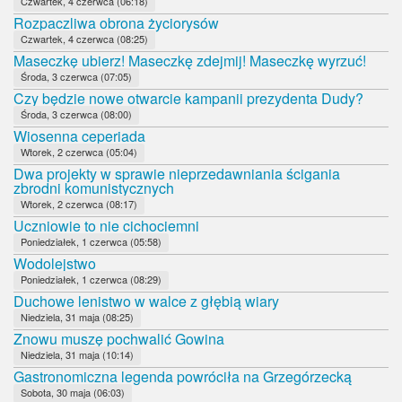
Czwartek, 4 czerwca (06:18)
Rozpaczliwa obrona życiorysów
Czwartek, 4 czerwca (08:25)
Maseczkę ubierz! Maseczkę zdejmij! Maseczkę wyrzuć!
Środa, 3 czerwca (07:05)
Czy będzie nowe otwarcie kampanii prezydenta Dudy?
Środa, 3 czerwca (08:00)
Wiosenna ceperiada
Wtorek, 2 czerwca (05:04)
Dwa projekty w sprawie nieprzedawniania ścigania
zbrodni komunistycznych
Wtorek, 2 czerwca (08:17)
Uczniowie to nie cichociemni
Poniedziałek, 1 czerwca (05:58)
Wodolejstwo
Poniedziałek, 1 czerwca (08:29)
Duchowe lenistwo w walce z głębią wiary
Niedziela, 31 maja (08:25)
Znowu muszę pochwalić Gowina
Niedziela, 31 maja (10:14)
Gastronomiczna legenda powróciła na Grzegórzecką
Sobota, 30 maja (06:03)