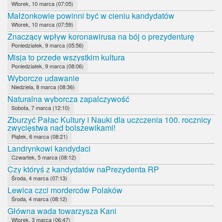
Wtorek, 10 marca (07:05)
Małżonkowie powinni być w cieniu kandydatów
Wtorek, 10 marca (07:59)
Znaczący wpływ koronawirusa na bój o prezydenturę
Poniedziałek, 9 marca (05:56)
Misja to przede wszystkim kultura
Poniedziałek, 9 marca (08:06)
Wyborcze udawanie
Niedziela, 8 marca (08:36)
Naturalna wyborcza zapalczywość
Sobota, 7 marca (12:10)
Zburzyć Pałac Kultury i Nauki dla uczczenia 100. rocznicy
zwycięstwa nad bolszewikami!
Piątek, 6 marca (08:21)
Landrynkowi kandydaci
Czwartek, 5 marca (08:12)
Czy któryś z kandydatów naPrezydenta RP
Środa, 4 marca (07:13)
Lewica czci morderców Polaków
Środa, 4 marca (08:12)
Główna wada towarzysza Kani
Wtorek, 3 marca (06:47)