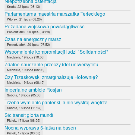
Niepotrzebna ostentacja
Środa, 22 lipca (08:13)
Parlamentarna maestria marszałka Terleckiego
Wtorek, 21 lipca (08:20)
Pożądana wojskowa powściągliwość
Poniedziałek, 20 lipca (04:29)
Czas na energiczny marsz
Poniedziałek, 20 lipca (07:52)
Wspomnienie kompromitacji ludzi "Solidarności"
Niedziela, 19 lipca (10:06)
Zdalne nauczanie przeczy idei uniwersytetu
Niedziela, 19 lipca (05:06)
Czy Trzaskowski zmarginalizuje Hołownię?
Niedziela, 19 lipca (08:15)
Imperialne ambicje Rosjan
Sobota, 18 lipca (05:36)
Trzeba wymienić panienki, a nie wystrój wnętrza
Sobota, 18 lipca (11:37)
Sic transit gloria mundi
Piątek, 17 lipca (08:55)
Nocna wyprawa 6-latka na basen
Piątek, 17 lipca (03:55)