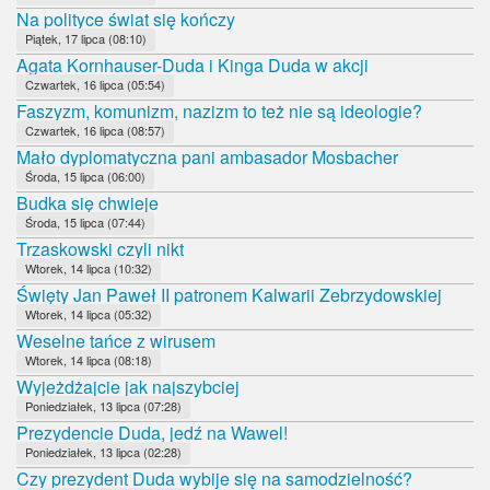
Na polityce świat się kończy
Piątek, 17 lipca (08:10)
Agata Kornhauser-Duda i Kinga Duda w akcji
Czwartek, 16 lipca (05:54)
Faszyzm, komunizm, nazizm to też nie są ideologie?
Czwartek, 16 lipca (08:57)
Mało dyplomatyczna pani ambasador Mosbacher
Środa, 15 lipca (06:00)
Budka się chwieje
Środa, 15 lipca (07:44)
Trzaskowski czyli nikt
Wtorek, 14 lipca (10:32)
Święty Jan Paweł II patronem Kalwarii Zebrzydowskiej
Wtorek, 14 lipca (05:32)
Weselne tańce z wirusem
Wtorek, 14 lipca (08:18)
Wyjeżdżajcie jak najszybciej
Poniedziałek, 13 lipca (07:28)
Prezydencie Duda, jedź na Wawel!
Poniedziałek, 13 lipca (02:28)
Czy prezydent Duda wybije się na samodzielność?