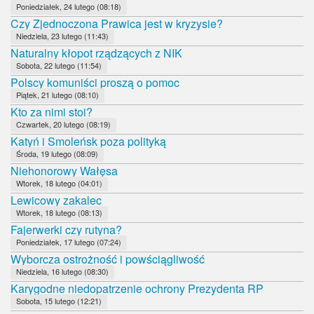
Poniedziałek, 24 lutego (08:18)
Czy Zjednoczona Prawica jest w kryzysie?
Niedziela, 23 lutego (11:43)
Naturalny kłopot rządzących z NIK
Sobota, 22 lutego (11:54)
Polscy komuniści proszą o pomoc
Piątek, 21 lutego (08:10)
Kto za nimi stoi?
Czwartek, 20 lutego (08:19)
Katyń i Smoleńsk poza polityką
Środa, 19 lutego (08:09)
Niehonorowy Wałęsa
Wtorek, 18 lutego (04:01)
Lewicowy zakalec
Wtorek, 18 lutego (08:13)
Fajerwerki czy rutyna?
Poniedziałek, 17 lutego (07:24)
Wyborcza ostrożność i powściągliwość
Niedziela, 16 lutego (08:30)
Karygodne niedopatrzenie ochrony Prezydenta RP
Sobota, 15 lutego (12:21)