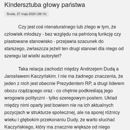
Myśl
Kindersztuba głowy państwa
Środa, 27 maja 2020 (08:10)
Wiara
Czy jest coś nienaturalnego lub złego w tym, że
Sport
człowiek młodszy - bez względu na pełnioną funkcję czy
piastowane stanowisko - przejawia szacunek do
BlogAiD
starszego, zwłaszcza jeżeli ten drugi stanowi dla niego od
szeregu lat wielki autorytet?
Zaproszenia
Taka relacja zachodzi między Andrzejem Dudą a
Jarosławem Kaczyńskim. I nie ma żadnego znaczenia, że
jeden z nich jest obecnie Prezydentem RP, a drugi liderem
obozu rządzącego oraz - co chętnie podkreślają jego
wrogowie polityczni - tylko szeregowym posłem. Układ
między nimi oparty jest bowiem nie na ich aktualnych
pozycjach w strukturze społecznej, ale na sporej różnicy
wieku i głębokim przekonaniu Dudy, że warto słuchać
Kaczyńskiego, który ma znacznie większe od niego