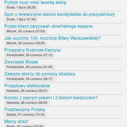
Polityk musi mieć twardą skórę
Środa, 1 lipca (06:25)
Spór o telewizyjne starcie kandydatów do prezydentury
Środa, 1 lipca (07:43)
Polski klient zwyzywał ukraińskiego kasjera
Wtorek, 30 czerwca (07:03)
Jak uczcimy 100. rocznicę Bitwy Warszawskiej?
Wtorek, 30 czerwca (08:25)
Przegrany Kosiniak-Kamysz
Poniedziałek, 29 czerwca (07:12)
Zwycięski Bosak
Poniedziałek, 29 czerwca (01:45)
Zawsze skorzy do pomocy strażacy
Poniedziałek, 29 czerwca (08:17)
Przepływy elektoratów
Niedziela, 28 czerwca (09:21)
Koniec z jasnym piwem i z białym barszczem?
Niedziela, 28 czerwca (08:03)
Podziwiajmy Polskę
Sobota, 27 czerwca (10:12)
Mamy dość!
Piątek, 26 czerwca (02:28)