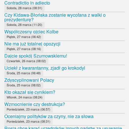
Contradictio in adiecto
Sobota, 28 marca (08:31)
Czy Kidawa-Błońska zostanie wycofana z walki o
prezydenturę?
Sobota, 28 marca (11:20)
Współczesny ojciec Kolbe
Piątek, 27 marca (06:42)
Nie ma już totalnej opozycji
Piątek, 27 marca (08:16)
Dajcie spokój Szumowskiemu!
Czwartek, 26 marca (08:02)
Uciekł z kwarantanny, zjadł go krokodyl
Środa, 25 marca (06:48)
Zdyscyplinowani Polacy
Środa, 25 marca (08:02)
Kto okazał się cynikiem?
Wtorek, 24 marca (08:24)
Wzmocnienie czy destrukcja?
Poniedziałek, 23 marca (06:57)
Oceniajmy polityków za czyny, nie za słowa
Poniedziałek, 23 marca (08:31)
Rosja chce karać urzędników innych państw za usuwanie