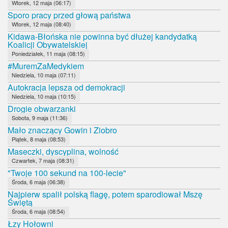
Wtorek, 12 maja (06:17)
Sporo pracy przed głową państwa
Wtorek, 12 maja (08:40)
Kidawa-Błońska nie powinna być dłużej kandydatką
Koalicji Obywatelskiej
Poniedziałek, 11 maja (08:15)
#MuremZaMedykiem
Niedziela, 10 maja (07:11)
Autokracja lepsza od demokracji
Niedziela, 10 maja (10:15)
Drogie obwarzanki
Sobota, 9 maja (11:36)
Mało znaczący Gowin i Ziobro
Piątek, 8 maja (08:53)
Maseczki, dyscyplina, wolność
Czwartek, 7 maja (08:31)
"Twoje 100 sekund na 100-lecie"
Środa, 6 maja (06:38)
Najpierw spalił polską flagę, potem sparodiował Mszę
Świętą
Środa, 6 maja (08:54)
Łzy Hołowni