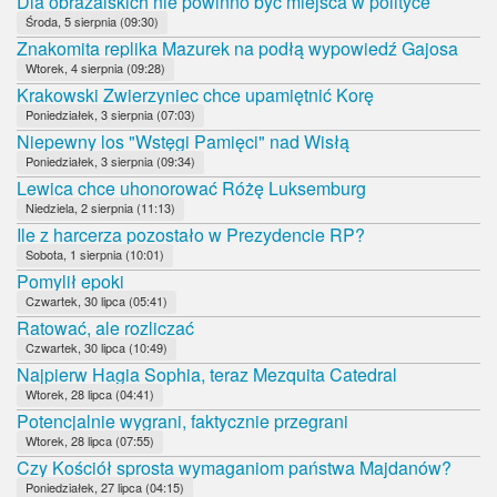
Dla obrażalskich nie powinno być miejsca w polityce
Środa, 5 sierpnia (09:30)
Znakomita replika Mazurek na podłą wypowiedź Gajosa
Wtorek, 4 sierpnia (09:28)
Krakowski Zwierzyniec chce upamiętnić Korę
Poniedziałek, 3 sierpnia (07:03)
Niepewny los "Wstęgi Pamięci" nad Wisłą
Poniedziałek, 3 sierpnia (09:34)
Lewica chce uhonorować Różę Luksemburg
Niedziela, 2 sierpnia (11:13)
Ile z harcerza pozostało w Prezydencie RP?
Sobota, 1 sierpnia (10:01)
Pomylił epoki
Czwartek, 30 lipca (05:41)
Ratować, ale rozliczać
Czwartek, 30 lipca (10:49)
Najpierw Hagia Sophia, teraz Mezquita Catedral
Wtorek, 28 lipca (04:41)
Potencjalnie wygrani, faktycznie przegrani
Wtorek, 28 lipca (07:55)
Czy Kościół sprosta wymaganiom państwa Majdanów?
Poniedziałek, 27 lipca (04:15)