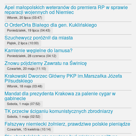
Apel małopolskich weteranów do premiera RP w sprawie
reparacji wojennych od Niemiec
Wtorek, 20 lipca (03:47)
O OrderOrła Białego dla gen. Kuklińskiego
Poniedziałek, 19 lipca (04:43)
Szuchewycz poróżnił da miasta
Piątek, 2 lipca (10:00)
Kamienie węgielne do lamusa?
Poniedziałek, 28 czerwca (04:12)
Znowu pójdziemy Zawratu na Świnicę
Czwartek, 20 maja (11:10)
Krakowski Dworzec Główny PKP im.Marszałka Józefa
Piłsudskiego
Wtorek, 18 maja (03:48)
Mandat dla prezydenta Krakowa za palenie cygar w
gabinecie
Sobota, 1 maja (07:52)
TK przeciw ściganiu komunistycznych zbrodniarzy
Sobota, 1 maja (02:52)
Fałszywy niemiecki żołnierz, prawdziwe polskie pieniądze
Czwartek, 15 kwietnia (10:14)