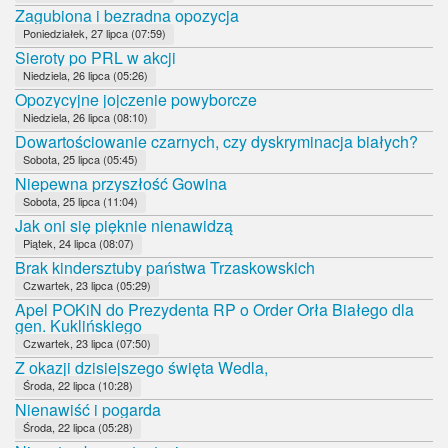
Zagubiona i bezradna opozycja
Poniedziałek, 27 lipca (07:59)
Sieroty po PRL w akcji
Niedziela, 26 lipca (05:26)
Opozycyjne jojczenie powyborcze
Niedziela, 26 lipca (08:10)
Dowartościowanie czarnych, czy dyskryminacja białych?
Sobota, 25 lipca (05:45)
Niepewna przyszłość Gowina
Sobota, 25 lipca (11:04)
Jak oni się pięknie nienawidzą
Piątek, 24 lipca (08:07)
Brak kindersztuby państwa Trzaskowskich
Czwartek, 23 lipca (05:29)
Apel POKiN do Prezydenta RP o Order Orła Białego dla
gen. Kuklińskiego
Czwartek, 23 lipca (07:50)
Z okazji dzisiejszego święta Wedla,
Środa, 22 lipca (10:28)
Nienawiść i pogarda
Środa, 22 lipca (05:28)