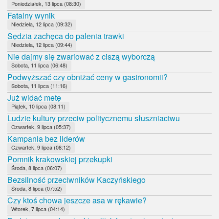
Poniedziałek, 13 lipca (08:30)
Fatalny wynik
Niedziela, 12 lipca (09:32)
Sędzia zachęca do palenia trawki
Niedziela, 12 lipca (09:44)
Nie dajmy się zwariować z ciszą wyborczą
Sobota, 11 lipca (06:48)
Podwyższać czy obniżać ceny w gastronomii?
Sobota, 11 lipca (11:16)
Już widać metę
Piątek, 10 lipca (08:11)
Ludzie kultury przeciw politycznemu słuszniactwu
Czwartek, 9 lipca (05:37)
Kampania bez liderów
Czwartek, 9 lipca (08:12)
Pomnik krakowskiej przekupki
Środa, 8 lipca (06:07)
Bezsilność przeciwników Kaczyńskiego
Środa, 8 lipca (07:52)
Czy ktoś chowa jeszcze asa w rękawie?
Wtorek, 7 lipca (04:14)