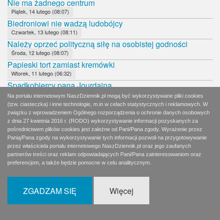
Nie ma żadnego centrum
Piątek, 14 lutego (08:07)
Biedroniowi nie wadzą ludobójcy
Czwartek, 13 lutego (08:11)
Należy oprzeć polityczną siłę na osobistej godności
Środa, 12 lutego (08:07)
Papieski tort zamiast kremówki
Wtorek, 11 lutego (06:32)
Spadkobiercy pana Jourdaina
Wtorek, 11 lutego (08:14)
Na portalu internetowym NaszDziennik.pl mogą być wykorzystywane pliki cookies
Współczesne warchoły
(tzw. ciasteczka) i inne technologie, m.in w celach statystycznych i reklamowych. W
związku z wprowadzeniem Ogólnego rozporządzenia o ochronie danych osobowych
Poniedziałek, 10 lutego (06:28)
z dnia 27 kwietnia 2016 r. (RODO) wykorzystywanie informacji pozyskanych za
PO nadal w martwym dryfie
pośrednictwem plików cookies jest zależne od Pani/Pana zgody. Wyrażenie przez
Poniedziałek, 10 lutego (08:16)
Panią/Pana zgody na wykorzystywanie tych informacji pozwoli na przygotowywanie
Zła wiadomość dla Andrzeja Dudy
przez właściciela portalu internetowego NaszDziennik.pl oraz jego zaufanych
partnerów treści oraz reklam odpowiadających Pani/Pana zainteresowaniom oraz
Niedziela, 9 lutego (09:07)
preferencjom, a także będzie pomocne w celu analitycznym.
8 dni w korkach
Sobota, 8 lutego (06:59)
Wierni Bogu, Polsce i bliźnim
ZGADZAM SIĘ
Więcej
Sobota, 8 lutego (11:52)
Czy Andrzej Duda udźwignie rolę faworyta?
Piątek, 7 lutego (09:07)