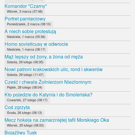
Komandor "Czarny"
Wtorek, 3 marca (07:48)
Portret pamięciowy
Poniedziałek, 2 marca (08:10)
A niech sobie protestują
Niedziela, 1 marca (05:36)
Homo sovieticusy w odwrocie
Niedziela, 1 marca (08:17)
Mąż lepszy od żony, a żona od męża
Sobota, 29 lutego (06:35)
Nowi patroni krakowskich ulic, rond i skwerów
Sobota, 29 lutego (11:47)
Cześć i chwała Żołnierzom Niezłomnym
Piątek, 28 lutego (08:04)
Kto pojedzie do Katynia i do Smoleńska?
Czwartek, 27 lutego (08:17)
Coś zgrzyta
Środa, 26 lutego (08:13)
Mecz hokeja na zamarzniętej tafli Morskiego Oka
Wtorek, 25 lutego (08:00)
Bojaźliwy Tusk