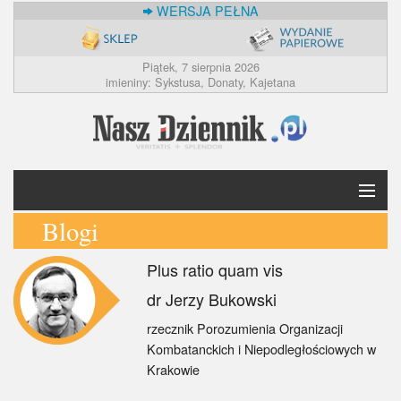
WERSJA PEŁNA
Piątek, 7 sierpnia 2026
imieniny: Sykstusa, Donaty, Kajetana
Blogi
Krótko
Plus ratio quam vis
Polska
dr Jerzy Bukowski
Świat
rzecznik Porozumienia Organizacji
Kombatanckich i Niepodległościowych w
Ekonomia
Krakowie