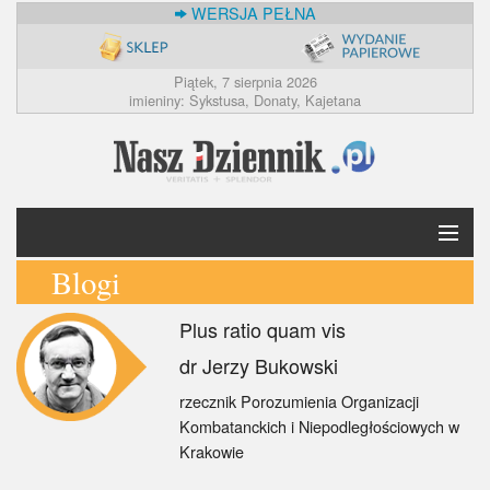
WERSJA PEŁNA
Piątek, 7 sierpnia 2026
imieniny: Sykstusa, Donaty, Kajetana
Blogi
Krótko
Plus ratio quam vis
Polska
dr Jerzy Bukowski
Świat
rzecznik Porozumienia Organizacji
Kombatanckich i Niepodległościowych w
Ekonomia
Krakowie