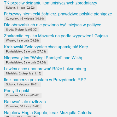
TK przeciw ściganiu komunistycznych zbrodniarzy
Sobota, 1 maja (02:52)
Fałszywy niemiecki żołnierz, prawdziwe polskie pieniądze
Czwartek, 15 kwietnia (10:14)
Dla obrażalskich nie powinno być miejsca w polityce
Środa, 5 sierpnia (09:30)
Znakomita replika Mazurek na podłą wypowiedź Gajosa
Wtorek, 4 sierpnia (09:28)
Krakowski Zwierzyniec chce upamiętnić Korę
Poniedziałek, 3 sierpnia (07:03)
Niepewny los "Wstęgi Pamięci" nad Wisłą
Poniedziałek, 3 sierpnia (09:34)
Lewica chce uhonorować Różę Luksemburg
Niedziela, 2 sierpnia (11:13)
Ile z harcerza pozostało w Prezydencie RP?
Sobota, 1 sierpnia (10:01)
Pomylił epoki
Czwartek, 30 lipca (05:41)
Ratować, ale rozliczać
Czwartek, 30 lipca (10:49)
Najpierw Hagia Sophia, teraz Mezquita Catedral
Wtorek, 28 lipca (04:41)