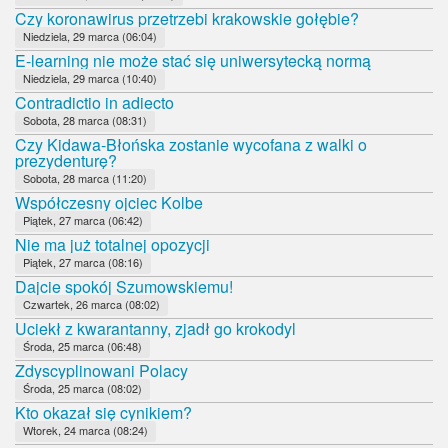
Czy koronawirus przetrzebi krakowskie gołębie?
Niedziela, 29 marca (06:04)
E-learning nie może stać się uniwersytecką normą
Niedziela, 29 marca (10:40)
Contradictio in adiecto
Sobota, 28 marca (08:31)
Czy Kidawa-Błońska zostanie wycofana z walki o
prezydenturę?
Sobota, 28 marca (11:20)
Współczesny ojciec Kolbe
Piątek, 27 marca (06:42)
Nie ma już totalnej opozycji
Piątek, 27 marca (08:16)
Dajcie spokój Szumowskiemu!
Czwartek, 26 marca (08:02)
Uciekł z kwarantanny, zjadł go krokodyl
Środa, 25 marca (06:48)
Zdyscyplinowani Polacy
Środa, 25 marca (08:02)
Kto okazał się cynikiem?
Wtorek, 24 marca (08:24)