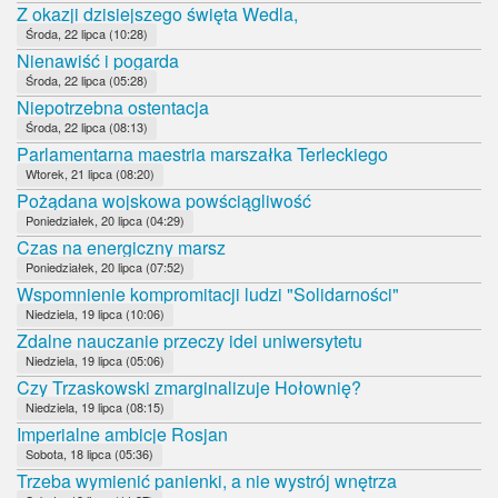
Z okazji dzisiejszego święta Wedla,
Środa, 22 lipca (10:28)
Nienawiść i pogarda
Środa, 22 lipca (05:28)
Niepotrzebna ostentacja
Środa, 22 lipca (08:13)
Parlamentarna maestria marszałka Terleckiego
Wtorek, 21 lipca (08:20)
Pożądana wojskowa powściągliwość
Poniedziałek, 20 lipca (04:29)
Czas na energiczny marsz
Poniedziałek, 20 lipca (07:52)
Wspomnienie kompromitacji ludzi "Solidarności"
Niedziela, 19 lipca (10:06)
Zdalne nauczanie przeczy idei uniwersytetu
Niedziela, 19 lipca (05:06)
Czy Trzaskowski zmarginalizuje Hołownię?
Niedziela, 19 lipca (08:15)
Imperialne ambicje Rosjan
Sobota, 18 lipca (05:36)
Trzeba wymienić panienki, a nie wystrój wnętrza