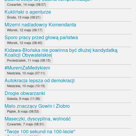
Czwartek, 14 maja (08:07)
Kukliński o agenturze
Środa, 13 maja (08:21)
Mizerni naśladowcy Komendanta
Wtorek, 12 maja (06:17)
Sporo pracy przed głową państwa
Wtorek, 12 maja (08:40)
Kidawa-Błońska nie powinna być dłużej kandydatką
Koalicji Obywatelskiej
Poniedziałek, 11 maja (08:15)
#MuremZaMedykiem
Niedziela, 10 maja (07:11)
Autokracja lepsza od demokracji
Niedziela, 10 maja (10:15)
Drogie obwarzanki
Sobota, 9 maja (11:36)
Mało znaczący Gowin i Ziobro
Piątek, 8 maja (08:53)
Maseczki, dyscyplina, wolność
Czwartek, 7 maja (08:31)
"Twoje 100 sekund na 100-lecie"