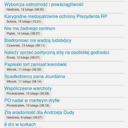
Wyborcza ostrożność i powściągliwość
Niedziela, 16 lutego (08:30)
Karygodne niedopatrzenie ochrony Prezydenta RP
Sobota, 15 lutego (12:21)
Nie ma żadnego centrum
Piątek, 14 lutego (08:07)
Biedroniowi nie wadzą ludobójcy
Czwartek, 13 lutego (08:11)
Należy oprzeć polityczną siłę na osobistej godności
Środa, 12 lutego (08:07)
Papieski tort zamiast kremówki
Wtorek, 11 lutego (06:32)
Spadkobiercy pana Jourdaina
Wtorek, 11 lutego (08:14)
Współczesne warchoły
Poniedziałek, 10 lutego (06:28)
PO nadal w martwym dryfie
Poniedziałek, 10 lutego (08:16)
Zła wiadomość dla Andrzeja Dudy
Niedziela, 9 lutego (09:07)
8 dni w korkach