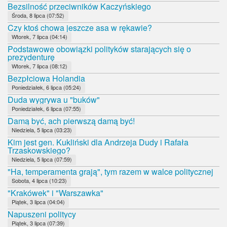
Bezsilność przeciwników Kaczyńskiego
Środa, 8 lipca (07:52)
Czy ktoś chowa jeszcze asa w rękawie?
Wtorek, 7 lipca (04:14)
Podstawowe obowiązki polityków starających się o
prezydenturę
Wtorek, 7 lipca (08:12)
Bezpłciowa Holandia
Poniedziałek, 6 lipca (05:24)
Duda wygrywa u "buków"
Poniedziałek, 6 lipca (07:55)
Damą być, ach pierwszą damą być!
Niedziela, 5 lipca (03:23)
Kim jest gen. Kukliński dla Andrzeja Dudy i Rafała
Trzaskowskiego?
Niedziela, 5 lipca (07:59)
"Ha, temperamenta grają", tym razem w walce politycznej
Sobota, 4 lipca (10:23)
"Krakówek" i "Warszawka"
Piątek, 3 lipca (04:04)
Napuszeni politycy
Piątek, 3 lipca (07:39)