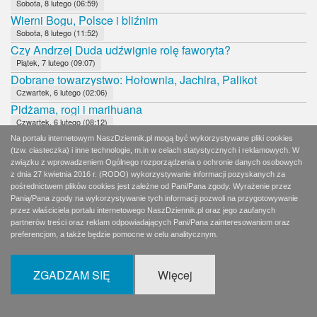
Sobota, 8 lutego (06:59)
Wierni Bogu, Polsce i bliźnim
Sobota, 8 lutego (11:52)
Czy Andrzej Duda udźwignie rolę faworyta?
Piątek, 7 lutego (09:07)
Dobrane towarzystwo: Hołownia, Jachira, Palikot
Czwartek, 6 lutego (02:06)
Pidżama, rogi i marihuana
Czwartek, 6 lutego (08:12)
Hołownia w utartych koleinach
Na portalu internetowym NaszDziennik.pl mogą być wykorzystywane pliki cookies
Środa, 5 lutego (08:12)
(tzw. ciasteczka) i inne technologie, m.in w celach statystycznych i reklamowych. W
związku z wprowadzeniem Ogólnego rozporządzenia o ochronie danych osobowych
Brawo!
z dnia 27 kwietnia 2016 r. (RODO) wykorzystywanie informacji pozyskanych za
Wtorek, 4 lutego (09:31)
pośrednictwem plików cookies jest zależne od Pani/Pana zgody. Wyrażenie przez
Paradoks Kidawy-Błońskiej
Panią/Pana zgody na wykorzystywanie tych informacji pozwoli na przygotowywanie
Wtorek, 4 lutego (08:11)
przez właściciela portalu internetowego NaszDziennik.pl oraz jego zaufanych
partnerów treści oraz reklam odpowiadających Pani/Pana zainteresowaniom oraz
SIeroty po PRL chcą Nobla dla Turskiego
preferencjom, a także będzie pomocne w celu analitycznym.
Poniedziałek, 3 lutego (08:02)
Program nie jest ważny
Niedziela, 2 lutego (11:13)
ZGADZAM SIĘ
Więcej
Terlecki wymiata
Sobota, 1 lutego (11:29)