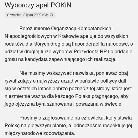
Myśl
Wyborczy apel POKiN
Czwartek, 2 lipca 2020 (03:17)
Wiara
Porozumienie Organizacji Kombatanckich i
Sport
Niepodległościowych w Krakowie apeluje do wszystkich
rodaków, dla których drogie są imponderabilia narodowe, o
BlogAiD
udział w drugiej turze wyborów Prezydenta RP i o oddanie
głosu na kandydata zapewniającego ich realizację.
Zaproszenia
Nie musimy wskazywać nazwiska, ponieważ obaj
rywalizujący o najwyższy urząd w państwie politycy dali
się w ostatnich latach dobrze poznać z tej strony, która jest
niezmiernie ważna dla każdego Polaka pragnącego, aby
jego ojczyzna była szanowana i poważana w świecie.
Prosimy o zagłosowanie na człowieka, który stawia
Polskę na pierwszym planie, a jednocześnie respektuje jej
międzynarodowe zobowiązania.