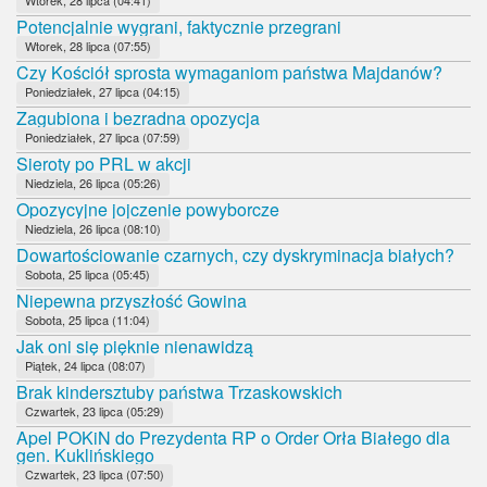
Potencjalnie wygrani, faktycznie przegrani
Wtorek, 28 lipca (07:55)
Czy Kościół sprosta wymaganiom państwa Majdanów?
Poniedziałek, 27 lipca (04:15)
Zagubiona i bezradna opozycja
Poniedziałek, 27 lipca (07:59)
Sieroty po PRL w akcji
Niedziela, 26 lipca (05:26)
Opozycyjne jojczenie powyborcze
Niedziela, 26 lipca (08:10)
Dowartościowanie czarnych, czy dyskryminacja białych?
Sobota, 25 lipca (05:45)
Niepewna przyszłość Gowina
Sobota, 25 lipca (11:04)
Jak oni się pięknie nienawidzą
Piątek, 24 lipca (08:07)
Brak kindersztuby państwa Trzaskowskich
Czwartek, 23 lipca (05:29)
Apel POKiN do Prezydenta RP o Order Orła Białego dla
gen. Kuklińskiego
Czwartek, 23 lipca (07:50)