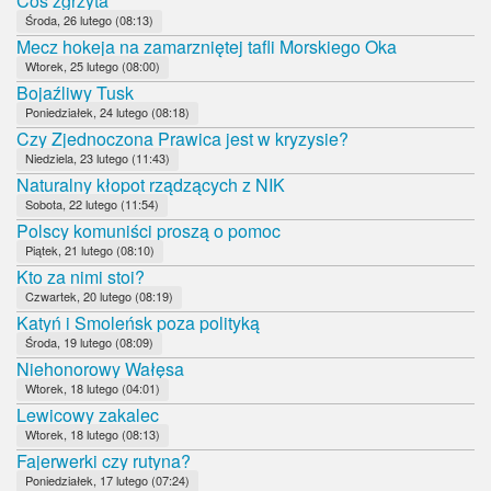
Coś zgrzyta
Środa, 26 lutego (08:13)
Mecz hokeja na zamarzniętej tafli Morskiego Oka
Wtorek, 25 lutego (08:00)
Bojaźliwy Tusk
Poniedziałek, 24 lutego (08:18)
Czy Zjednoczona Prawica jest w kryzysie?
Niedziela, 23 lutego (11:43)
Naturalny kłopot rządzących z NIK
Sobota, 22 lutego (11:54)
Polscy komuniści proszą o pomoc
Piątek, 21 lutego (08:10)
Kto za nimi stoi?
Czwartek, 20 lutego (08:19)
Katyń i Smoleńsk poza polityką
Środa, 19 lutego (08:09)
Niehonorowy Wałęsa
Wtorek, 18 lutego (04:01)
Lewicowy zakalec
Wtorek, 18 lutego (08:13)
Fajerwerki czy rutyna?
Poniedziałek, 17 lutego (07:24)