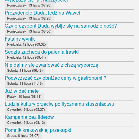
Poniedziałek, 13 lipca (07:28)
Prezydencie Duda, jedź na Wawel!
Poniedziałek, 13 lipca (02:28)
Czy prezydent Duda wybije się na samodzielność?
Poniedziałek, 13 lipca (08:30)
Fatalny wynik
Niedziela, 12 lipca (09:32)
Sędzia zachęca do palenia trawki
Niedziela, 12 lipca (09:44)
Nie dajmy się zwariować z ciszą wyborczą
Sobota, 11 lipca (06:48)
Podwyższać czy obniżać ceny w gastronomii?
Sobota, 11 lipca (11:16)
Już widać metę
Piątek, 10 lipca (08:11)
Ludzie kultury przeciw politycznemu słuszniactwu
Czwartek, 9 lipca (05:37)
Kampania bez liderów
Czwartek, 9 lipca (08:12)
Pomnik krakowskiej przekupki
Środa, 8 lipca (06:07)