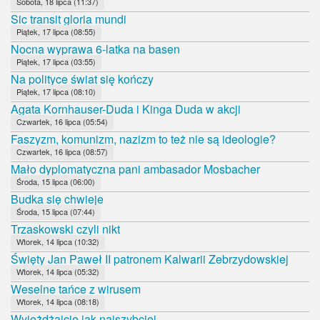
Sobota, 18 lipca (11:37)
Sic transit gloria mundi
Piątek, 17 lipca (08:55)
Nocna wyprawa 6-latka na basen
Piątek, 17 lipca (03:55)
Na polityce świat się kończy
Piątek, 17 lipca (08:10)
Agata Kornhauser-Duda i Kinga Duda w akcji
Czwartek, 16 lipca (05:54)
Faszyzm, komunizm, nazizm to też nie są ideologie?
Czwartek, 16 lipca (08:57)
Mało dyplomatyczna pani ambasador Mosbacher
Środa, 15 lipca (06:00)
Budka się chwieje
Środa, 15 lipca (07:44)
Trzaskowski czyli nikt
Wtorek, 14 lipca (10:32)
Święty Jan Paweł II patronem Kalwarii Zebrzydowskiej
Wtorek, 14 lipca (05:32)
Weselne tańce z wirusem
Wtorek, 14 lipca (08:18)
Wyjeżdżajcie jak najszybciej