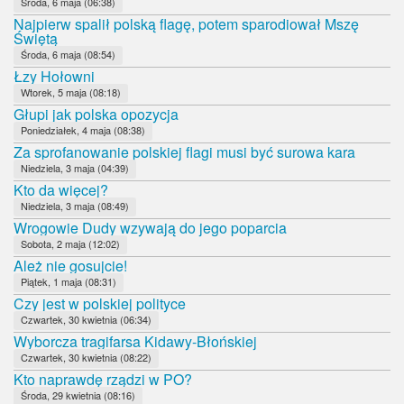
Środa, 6 maja (06:38)
Najpierw spalił polską flagę, potem sparodiował Mszę
Świętą
Środa, 6 maja (08:54)
Łzy Hołowni
Wtorek, 5 maja (08:18)
Głupi jak polska opozycja
Poniedziałek, 4 maja (08:38)
Za sprofanowanie polskiej flagi musi być surowa kara
Niedziela, 3 maja (04:39)
Kto da więcej?
Niedziela, 3 maja (08:49)
Wrogowie Dudy wzywają do jego poparcia
Sobota, 2 maja (12:02)
Ależ nie gosujcie!
Piątek, 1 maja (08:31)
Czy jest w polskiej polityce
Czwartek, 30 kwietnia (06:34)
Wyborcza tragifarsa Kidawy-Błońskiej
Czwartek, 30 kwietnia (08:22)
Kto naprawdę rządzi w PO?
Środa, 29 kwietnia (08:16)