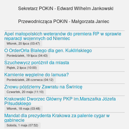
Sekretarz POKiN - Edward Wilhelm Jankowski
Przewodnicząca POKiN - Małgorzata Janiec
Apel małopolskich weteranów do premiera RP w sprawie
reparacji wojennych od Niemiec
Wtorek, 20 lipca (03:47)
O OrderOrła Białego dla gen. Kuklińskiego
Poniedziałek, 19 lipca (04:43)
Szuchewycz poróżnił da miasta
Piątek, 2 lipca (10:00)
Kamienie węgielne do lamusa?
Poniedziałek, 28 czerwca (04:12)
Znowu pójdziemy Zawratu na Świnicę
Czwartek, 20 maja (11:10)
Krakowski Dworzec Główny PKP im.Marszałka Józefa
Piłsudskiego
Wtorek, 18 maja (03:48)
Mandat dla prezydenta Krakowa za palenie cygar w
gabinecie
Sobota, 1 maja (07:52)