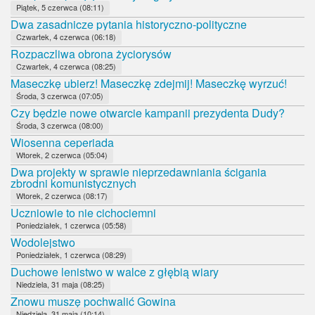
Piątek, 5 czerwca (08:11)
Dwa zasadnicze pytania historyczno-polityczne
Czwartek, 4 czerwca (06:18)
Rozpaczliwa obrona życiorysów
Czwartek, 4 czerwca (08:25)
Maseczkę ubierz! Maseczkę zdejmij! Maseczkę wyrzuć!
Środa, 3 czerwca (07:05)
Czy będzie nowe otwarcie kampanii prezydenta Dudy?
Środa, 3 czerwca (08:00)
Wiosenna ceperiada
Wtorek, 2 czerwca (05:04)
Dwa projekty w sprawie nieprzedawniania ścigania
zbrodni komunistycznych
Wtorek, 2 czerwca (08:17)
Uczniowie to nie cichociemni
Poniedziałek, 1 czerwca (05:58)
Wodolejstwo
Poniedziałek, 1 czerwca (08:29)
Duchowe lenistwo w walce z głębią wiary
Niedziela, 31 maja (08:25)
Znowu muszę pochwalić Gowina
Niedziela, 31 maja (10:14)