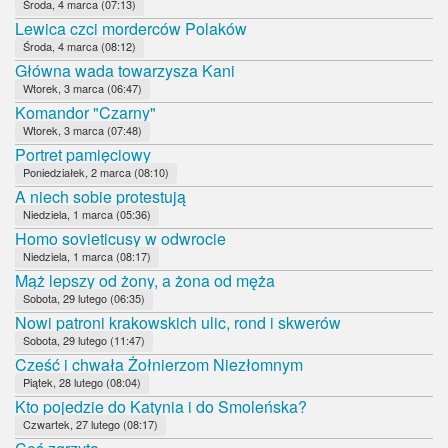
Środa, 4 marca (07:13)
Lewica czci morderców Polaków
Środa, 4 marca (08:12)
Główna wada towarzysza Kani
Wtorek, 3 marca (06:47)
Komandor "Czarny"
Wtorek, 3 marca (07:48)
Portret pamięciowy
Poniedziałek, 2 marca (08:10)
A niech sobie protestują
Niedziela, 1 marca (05:36)
Homo sovieticusy w odwrocie
Niedziela, 1 marca (08:17)
Mąż lepszy od żony, a żona od męża
Sobota, 29 lutego (06:35)
Nowi patroni krakowskich ulic, rond i skwerów
Sobota, 29 lutego (11:47)
Cześć i chwała Żołnierzom Niezłomnym
Piątek, 28 lutego (08:04)
Kto pojedzie do Katynia i do Smoleńska?
Czwartek, 27 lutego (08:17)