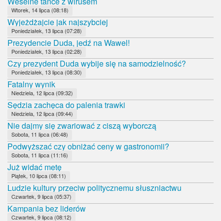
Weselne tańce z wirusem
Wtorek, 14 lipca (08:18)
Wyjeżdżajcie jak najszybciej
Poniedziałek, 13 lipca (07:28)
Prezydencie Duda, jedź na Wawel!
Poniedziałek, 13 lipca (02:28)
Czy prezydent Duda wybije się na samodzielność?
Poniedziałek, 13 lipca (08:30)
Fatalny wynik
Niedziela, 12 lipca (09:32)
Sędzia zachęca do palenia trawki
Niedziela, 12 lipca (09:44)
Nie dajmy się zwariować z ciszą wyborczą
Sobota, 11 lipca (06:48)
Podwyższać czy obniżać ceny w gastronomii?
Sobota, 11 lipca (11:16)
Już widać metę
Piątek, 10 lipca (08:11)
Ludzie kultury przeciw politycznemu słuszniactwu
Czwartek, 9 lipca (05:37)
Kampania bez liderów
Czwartek, 9 lipca (08:12)