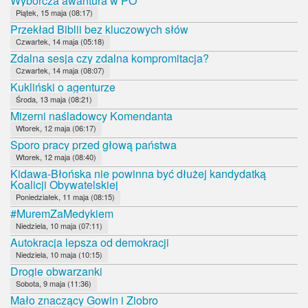
Wyborcza awantura w PO
Piątek, 15 maja (08:17)
Przekład Biblii bez kluczowych słów
Czwartek, 14 maja (05:18)
Zdalna sesja czy zdalna kompromitacja?
Czwartek, 14 maja (08:07)
Kukliński o agenturze
Środa, 13 maja (08:21)
Mizerni naśladowcy Komendanta
Wtorek, 12 maja (06:17)
Sporo pracy przed głową państwa
Wtorek, 12 maja (08:40)
Kidawa-Błońska nie powinna być dłużej kandydatką
Koalicji Obywatelskiej
Poniedziałek, 11 maja (08:15)
#MuremZaMedykiem
Niedziela, 10 maja (07:11)
Autokracja lepsza od demokracji
Niedziela, 10 maja (10:15)
Drogie obwarzanki
Sobota, 9 maja (11:36)
Mało znaczący Gowin i Ziobro