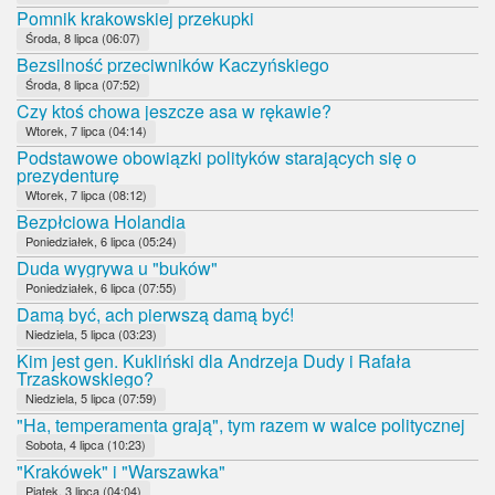
Pomnik krakowskiej przekupki
Środa, 8 lipca (06:07)
Bezsilność przeciwników Kaczyńskiego
Środa, 8 lipca (07:52)
Czy ktoś chowa jeszcze asa w rękawie?
Wtorek, 7 lipca (04:14)
Podstawowe obowiązki polityków starających się o
prezydenturę
Wtorek, 7 lipca (08:12)
Bezpłciowa Holandia
Poniedziałek, 6 lipca (05:24)
Duda wygrywa u "buków"
Poniedziałek, 6 lipca (07:55)
Damą być, ach pierwszą damą być!
Niedziela, 5 lipca (03:23)
Kim jest gen. Kukliński dla Andrzeja Dudy i Rafała
Trzaskowskiego?
Niedziela, 5 lipca (07:59)
"Ha, temperamenta grają", tym razem w walce politycznej
Sobota, 4 lipca (10:23)
"Krakówek" i "Warszawka"
Piątek, 3 lipca (04:04)