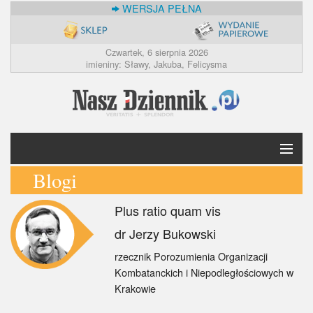
WERSJA PEŁNA
Czwartek, 6 sierpnia 2026
imieniny: Sławy, Jakuba, Felicysma
Blogi
Krótko
Plus ratio quam vis
Polska
dr Jerzy Bukowski
Świat
rzecznik Porozumienia Organizacji
Kombatanckich i Niepodległościowych w
Ekonomia
Krakowie