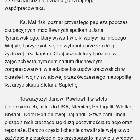
a sześć lat później uznano go za tajnego
współpracownika.
Ks. Maliński poznał przyszłego papieża podczas
okupacyjnych, modlitewnych spotkań u Jana
Tyranowskiego, który wywarł wielki wpływ na młodego
Wojtyłę i przyczynił się do wybrania przezeń drogi
życiowej jako kapłan. Obaj uczestniczyli później w
zajęciach w tajnym seminarium duchownym
zorganizowanym w siedzibie biskupów krakowskich w
okresie II wojny światowej przez ówczesnego metropolitę
ks. arcybiskupa Stefana Sapiehę.
Towarzyszył Janowi Pawłowi II w wielu
pielgrzymkach, m.in. do USA, Niemiec, Portugalii, Wielkiej
Brytanii, Korei Południowej, Tajlandii, Szwajcarii i Indii
pisząc z nich cieszące się dużą poczytnością relacje oraz
reportaże. Bardzo często i chętnie chwalił się wyjątkowo
zażyłością z papieżem, co przysparzało mu wielu wrogów