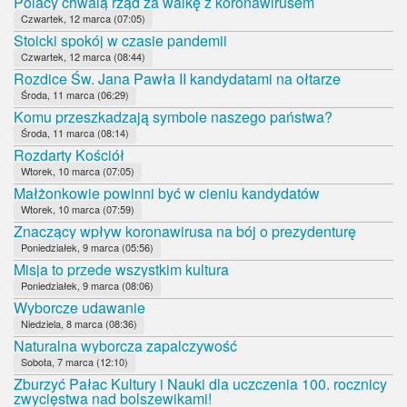
Polacy chwalą rząd za walkę z koronawirusem
Czwartek, 12 marca (07:05)
Stoicki spokój w czasie pandemii
Czwartek, 12 marca (08:44)
Rozdice Św. Jana Pawła II kandydatami na ołtarze
Środa, 11 marca (06:29)
Komu przeszkadzają symbole naszego państwa?
Środa, 11 marca (08:14)
Rozdarty Kościół
Wtorek, 10 marca (07:05)
Małżonkowie powinni być w cieniu kandydatów
Wtorek, 10 marca (07:59)
Znaczący wpływ koronawirusa na bój o prezydenturę
Poniedziałek, 9 marca (05:56)
Misja to przede wszystkim kultura
Poniedziałek, 9 marca (08:06)
Wyborcze udawanie
Niedziela, 8 marca (08:36)
Naturalna wyborcza zapalczywość
Sobota, 7 marca (12:10)
Zburzyć Pałac Kultury i Nauki dla uczczenia 100. rocznicy
zwycięstwa nad bolszewikami!