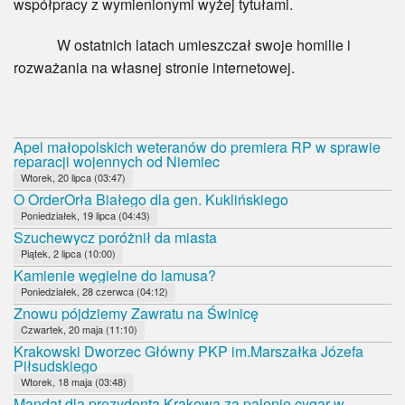
współpracy z wymienionymi wyżej tytułami.
W ostatnich latach umieszczał swoje homilie i
rozważania na własnej stronie internetowej.
Apel małopolskich weteranów do premiera RP w sprawie
reparacji wojennych od Niemiec
Wtorek, 20 lipca (03:47)
O OrderOrła Białego dla gen. Kuklińskiego
Poniedziałek, 19 lipca (04:43)
Szuchewycz poróżnił da miasta
Piątek, 2 lipca (10:00)
Kamienie węgielne do lamusa?
Poniedziałek, 28 czerwca (04:12)
Znowu pójdziemy Zawratu na Świnicę
Czwartek, 20 maja (11:10)
Krakowski Dworzec Główny PKP im.Marszałka Józefa
Piłsudskiego
Wtorek, 18 maja (03:48)
Mandat dla prezydenta Krakowa za palenie cygar w