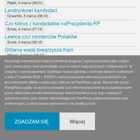
Piątek, 6 marca (08:21)
Landrynkowi kandydaci
Czwartek, 5 marca (08:12)
Czy któryś z kandydatów naPrezydenta RP
Środa, 4 marca (07:13)
Lewica czci morderców Polaków
Środa, 4 marca (08:12)
Główna wada towarzysza Kani
Wtorek, 3 marca (06:47)
Komandor "Czarny"
Na portalu internetowym NaszDziennik.pl mogą być wykorzystywane pliki cookies
(tzw. ciasteczka) i inne technologie, m.in w celach statystycznych i reklamowych. W
Wtorek, 3 marca (07:48)
związku z wprowadzeniem Ogólnego rozporządzenia o ochronie danych osobowych
Portret pamięciowy
z dnia 27 kwietnia 2016 r. (RODO) wykorzystywanie informacji pozyskanych za
Poniedziałek, 2 marca (08:10)
pośrednictwem plików cookies jest zależne od Pani/Pana zgody. Wyrażenie przez
A niech sobie protestują
Panią/Pana zgody na wykorzystywanie tych informacji pozwoli na przygotowywanie
przez właściciela portalu internetowego NaszDziennik.pl oraz jego zaufanych
Niedziela, 1 marca (05:36)
partnerów treści oraz reklam odpowiadających Pani/Pana zainteresowaniom oraz
Homo sovieticusy w odwrocie
preferencjom, a także będzie pomocne w celu analitycznym.
Niedziela, 1 marca (08:17)
Mąż lepszy od żony, a żona od męża
ZGADZAM SIĘ
Więcej
Sobota, 29 lutego (06:35)
Nowi patroni krakowskich ulic, rond i skwerów
Sobota, 29 lutego (11:47)