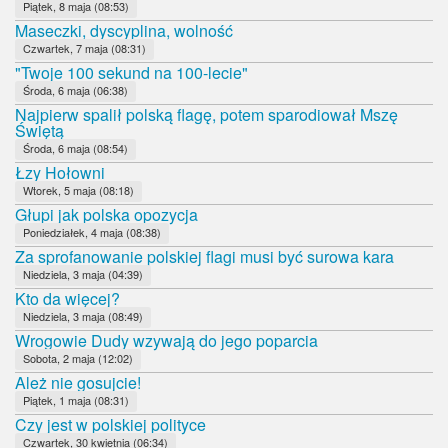
Piątek, 8 maja (08:53)
Maseczki, dyscyplina, wolność
Czwartek, 7 maja (08:31)
"Twoje 100 sekund na 100-lecie"
Środa, 6 maja (06:38)
Najpierw spalił polską flagę, potem sparodiował Mszę
Świętą
Środa, 6 maja (08:54)
Łzy Hołowni
Wtorek, 5 maja (08:18)
Głupi jak polska opozycja
Poniedziałek, 4 maja (08:38)
Za sprofanowanie polskiej flagi musi być surowa kara
Niedziela, 3 maja (04:39)
Kto da więcej?
Niedziela, 3 maja (08:49)
Wrogowie Dudy wzywają do jego poparcia
Sobota, 2 maja (12:02)
Ależ nie gosujcie!
Piątek, 1 maja (08:31)
Czy jest w polskiej polityce
Czwartek, 30 kwietnia (06:34)