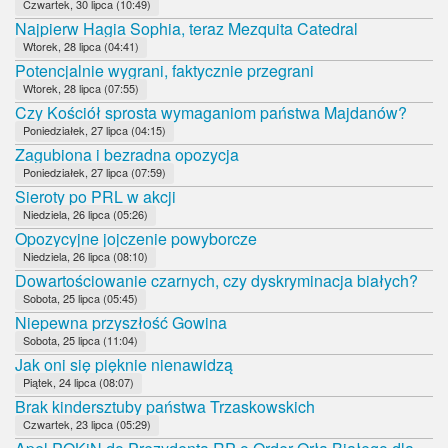
Czwartek, 30 lipca (10:49)
Najpierw Hagia Sophia, teraz Mezquita Catedral
Wtorek, 28 lipca (04:41)
Potencjalnie wygrani, faktycznie przegrani
Wtorek, 28 lipca (07:55)
Czy Kościół sprosta wymaganiom państwa Majdanów?
Poniedziałek, 27 lipca (04:15)
Zagubiona i bezradna opozycja
Poniedziałek, 27 lipca (07:59)
Sieroty po PRL w akcji
Niedziela, 26 lipca (05:26)
Opozycyjne jojczenie powyborcze
Niedziela, 26 lipca (08:10)
Dowartościowanie czarnych, czy dyskryminacja białych?
Sobota, 25 lipca (05:45)
Niepewna przyszłość Gowina
Sobota, 25 lipca (11:04)
Jak oni się pięknie nienawidzą
Piątek, 24 lipca (08:07)
Brak kindersztuby państwa Trzaskowskich
Czwartek, 23 lipca (05:29)