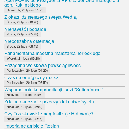
Apel POKiN do Prezydenta RP o Order Orła Białego dla
gen. Kuklińskiego
Czwartek, 23 lipca (07:50)
Z okazji dzisiejszego święta Wedla,
Środa, 22 lipca (10:28)
Nienawiść i pogarda
Środa, 22 lipca (05:28)
Niepotrzebna ostentacja
Środa, 22 lipca (08:13)
Parlamentarna maestria marszałka Terleckiego
Wtorek, 21 lipca (08:20)
Pożądana wojskowa powściągliwość
Poniedziałek, 20 lipca (04:29)
Czas na energiczny marsz
Poniedziałek, 20 lipca (07:52)
Wspomnienie kompromitacji ludzi "Solidarności"
Niedziela, 19 lipca (10:06)
Zdalne nauczanie przeczy idei uniwersytetu
Niedziela, 19 lipca (05:06)
Czy Trzaskowski zmarginalizuje Hołownię?
Niedziela, 19 lipca (08:15)
Imperialne ambicje Rosjan