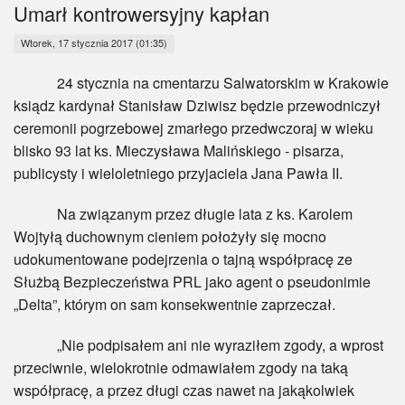
Myśl
Umarł kontrowersyjny kapłan
Wtorek, 17 stycznia 2017 (01:35)
Wiara
24 stycznia na cmentarzu Salwatorskim w Krakowie
Sport
ksiądz kardynał Stanisław Dziwisz będzie przewodniczył
ceremonii pogrzebowej zmarłego przedwczoraj w wieku
BlogAiD
blisko 93 lat ks. Mieczysława Malińskiego - pisarza,
publicysty i wieloletniego przyjaciela Jana Pawła II.
Zaproszenia
Na związanym przez długie lata z ks. Karolem
Wojtyłą duchownym cieniem położyły się mocno
udokumentowane podejrzenia o tajną współpracę ze
Służbą Bezpieczeństwa PRL jako agent o pseudonimie
„Delta”, którym on sam konsekwentnie zaprzeczał.
„Nie podpisałem ani nie wyraziłem zgody, a wprost
przeciwnie, wielokrotnie odmawiałem zgody na taką
współpracę, a przez długi czas nawet na jakąkolwiek