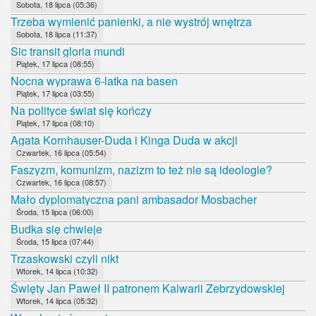
Sobota, 18 lipca (05:36)
Trzeba wymienić panienki, a nie wystrój wnętrza
Sobota, 18 lipca (11:37)
Sic transit gloria mundi
Piątek, 17 lipca (08:55)
Nocna wyprawa 6-latka na basen
Piątek, 17 lipca (03:55)
Na polityce świat się kończy
Piątek, 17 lipca (08:10)
Agata Kornhauser-Duda i Kinga Duda w akcji
Czwartek, 16 lipca (05:54)
Faszyzm, komunizm, nazizm to też nie są ideologie?
Czwartek, 16 lipca (08:57)
Mało dyplomatyczna pani ambasador Mosbacher
Środa, 15 lipca (06:00)
Budka się chwieje
Środa, 15 lipca (07:44)
Trzaskowski czyli nikt
Wtorek, 14 lipca (10:32)
Święty Jan Paweł II patronem Kalwarii Zebrzydowskiej
Wtorek, 14 lipca (05:32)