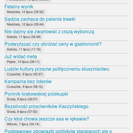
Fatalny wynik
Niedziela, 12 lipca (09:32)
Sędzia zachęca do palenia trawki
Niedziela, 12 lipca (09:44)
Nie dajmy się zwariować z ciszą wyborczą
Sobota, 11 lipca (06:48)
Podwyższać czy obniżać ceny w gastronomii?
Sobota, 11 lipca (11:16)
Już widać metę
Piątek, 10 lipca (08:11)
Ludzie kultury przeciw politycznemu słuszniactwu
Czwartek, 9 lipca (05:37)
Kampania bez liderów
Czwartek, 9 lipca (08:12)
Pomnik krakowskiej przekupki
Środa, 8 lipca (06:07)
Bezsilność przeciwników Kaczyńskiego
Środa, 8 lipca (07:52)
Czy ktoś chowa jeszcze asa w rękawie?
Wtorek, 7 lipca (04:14)
Podstawowe obowiązki polityków starających się o