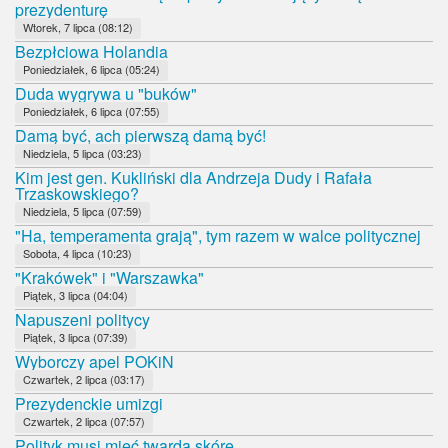
prezydenturę
Wtorek, 7 lipca (08:12)
Bezpłciowa Holandia
Poniedziałek, 6 lipca (05:24)
Duda wygrywa u "buków"
Poniedziałek, 6 lipca (07:55)
Damą być, ach pierwszą damą być!
Niedziela, 5 lipca (03:23)
Kim jest gen. Kukliński dla Andrzeja Dudy i Rafała
Trzaskowskiego?
Niedziela, 5 lipca (07:59)
"Ha, temperamenta grają", tym razem w walce politycznej
Sobota, 4 lipca (10:23)
"Krakówek" i "Warszawka"
Piątek, 3 lipca (04:04)
Napuszeni politycy
Piątek, 3 lipca (07:39)
Wyborczy apel POKiN
Czwartek, 2 lipca (03:17)
Prezydenckie umizgi
Czwartek, 2 lipca (07:57)
Polityk musi mieć twardą skórę