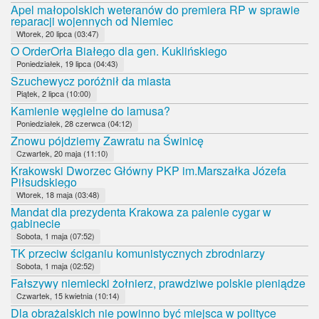
Apel małopolskich weteranów do premiera RP w sprawie
reparacji wojennych od Niemiec
Wtorek, 20 lipca (03:47)
O OrderOrła Białego dla gen. Kuklińskiego
Poniedziałek, 19 lipca (04:43)
Szuchewycz poróżnił da miasta
Piątek, 2 lipca (10:00)
Kamienie węgielne do lamusa?
Poniedziałek, 28 czerwca (04:12)
Znowu pójdziemy Zawratu na Świnicę
Czwartek, 20 maja (11:10)
Krakowski Dworzec Główny PKP im.Marszałka Józefa
Piłsudskiego
Wtorek, 18 maja (03:48)
Mandat dla prezydenta Krakowa za palenie cygar w
gabinecie
Sobota, 1 maja (07:52)
TK przeciw ściganiu komunistycznych zbrodniarzy
Sobota, 1 maja (02:52)
Fałszywy niemiecki żołnierz, prawdziwe polskie pieniądze
Czwartek, 15 kwietnia (10:14)
Dla obrażalskich nie powinno być miejsca w polityce