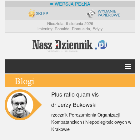
WERSJA PEŁNA
Niedziela, 9 sierpnia 2026
imieniny: Ronalda, Romualda, Edyty
Blogi
Krótko
Plus ratio quam vis
Polska
dr Jerzy Bukowski
Świat
rzecznik Porozumienia Organizacji
Kombatanckich i Niepodległościowych w
Ekonomia
Krakowie