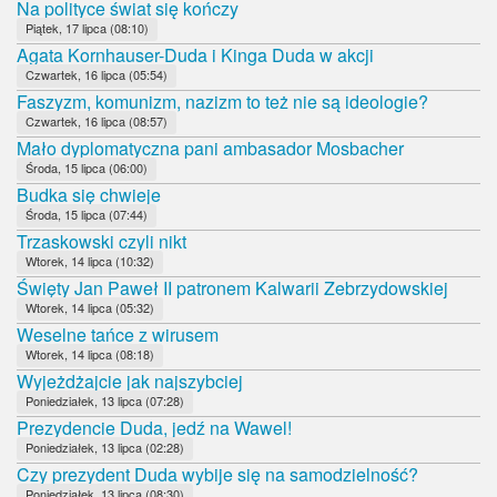
Na polityce świat się kończy
Piątek, 17 lipca (08:10)
Agata Kornhauser-Duda i Kinga Duda w akcji
Czwartek, 16 lipca (05:54)
Faszyzm, komunizm, nazizm to też nie są ideologie?
Czwartek, 16 lipca (08:57)
Mało dyplomatyczna pani ambasador Mosbacher
Środa, 15 lipca (06:00)
Budka się chwieje
Środa, 15 lipca (07:44)
Trzaskowski czyli nikt
Wtorek, 14 lipca (10:32)
Święty Jan Paweł II patronem Kalwarii Zebrzydowskiej
Wtorek, 14 lipca (05:32)
Weselne tańce z wirusem
Wtorek, 14 lipca (08:18)
Wyjeżdżajcie jak najszybciej
Poniedziałek, 13 lipca (07:28)
Prezydencie Duda, jedź na Wawel!
Poniedziałek, 13 lipca (02:28)
Czy prezydent Duda wybije się na samodzielność?
Poniedziałek, 13 lipca (08:30)