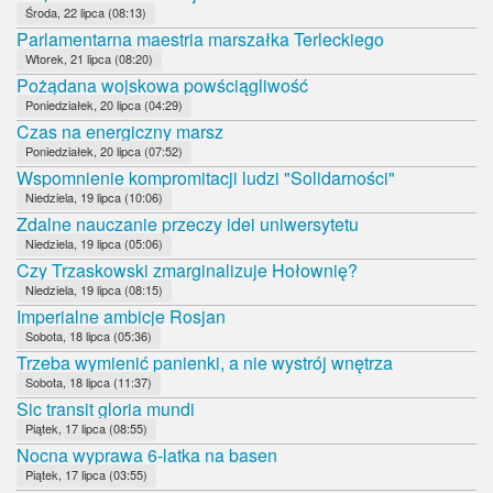
Środa, 22 lipca (08:13)
Parlamentarna maestria marszałka Terleckiego
Wtorek, 21 lipca (08:20)
Pożądana wojskowa powściągliwość
Poniedziałek, 20 lipca (04:29)
Czas na energiczny marsz
Poniedziałek, 20 lipca (07:52)
Wspomnienie kompromitacji ludzi "Solidarności"
Niedziela, 19 lipca (10:06)
Zdalne nauczanie przeczy idei uniwersytetu
Niedziela, 19 lipca (05:06)
Czy Trzaskowski zmarginalizuje Hołownię?
Niedziela, 19 lipca (08:15)
Imperialne ambicje Rosjan
Sobota, 18 lipca (05:36)
Trzeba wymienić panienki, a nie wystrój wnętrza
Sobota, 18 lipca (11:37)
Sic transit gloria mundi
Piątek, 17 lipca (08:55)
Nocna wyprawa 6-latka na basen
Piątek, 17 lipca (03:55)