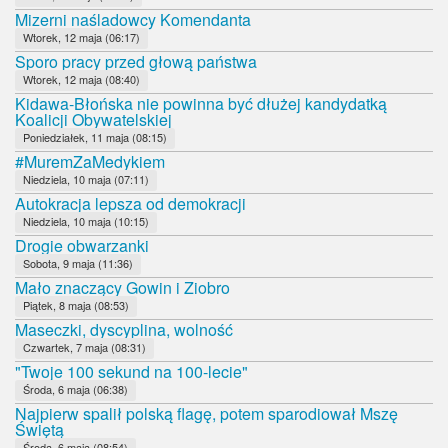
Mizerni naśladowcy Komendanta
Wtorek, 12 maja (06:17)
Sporo pracy przed głową państwa
Wtorek, 12 maja (08:40)
Kidawa-Błońska nie powinna być dłużej kandydatką
Koalicji Obywatelskiej
Poniedziałek, 11 maja (08:15)
#MuremZaMedykiem
Niedziela, 10 maja (07:11)
Autokracja lepsza od demokracji
Niedziela, 10 maja (10:15)
Drogie obwarzanki
Sobota, 9 maja (11:36)
Mało znaczący Gowin i Ziobro
Piątek, 8 maja (08:53)
Maseczki, dyscyplina, wolność
Czwartek, 7 maja (08:31)
"Twoje 100 sekund na 100-lecie"
Środa, 6 maja (06:38)
Najpierw spalił polską flagę, potem sparodiował Mszę
Świętą
Środa, 6 maja (08:54)