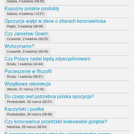
Sobota, 4 kwietnia (06:30)
Kupujmy polskie produkty
Sobota, 4 kwietnia (12:07)
Opozycja wątpi w dane o ofiarach koronawirusa
Piątek, 3 kwietnia (08:48)
Czy Jarosław Gowin
Czwartek, 2 kwietnia (06:25)
Wytrzymamy?
Czwartek, 2 kwietnia (08:45)
Czy Polacy nadal będą zdyscyplinowani
Środa, 1 kwietnia (04:44)
Pocieszenie w filozofii
Środa, 1 kwietnia (08:51)
Wyjątkowe rekolekcje
Wtorek, 31 marca (10:16)
Do czego jest potrzebna polska opozycja?
Poniedziałek, 30 marca (02:01)
Kaczyński i pustka
Poniedziałek, 30 marca (08:58)
Czy koronawirus przetrzebi krakowskie gołębie?
Niedziela, 29 marca (06:04)
E-learning nie może stać się uniwersytecką normą