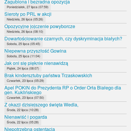
Zagubiona i bezradna opozycja
Poniedziałek, 27 lipca (07:59)
Sieroty po PRL w akcji
Niedziela, 26 lipca (05:26)
Opozycyjne jojczenie powyborcze
Niedziela, 26 lipca (08:10)
Dowartościowanie czarnych, czy dyskryminacja białych?
Sobota, 25 lipca (05:45)
Niepewna przyszłość Gowina
Sobota, 25 lipca (11:04)
Jak oni się pięknie nienawidzą
Piątek, 24 lipca (08:07)
Brak kindersztuby państwa Trzaskowskich
Czwartek, 23 lipca (05:29)
Apel POKiN do Prezydenta RP o Order Orła Białego dla
gen. Kuklińskiego
Czwartek, 23 lipca (07:50)
Z okazji dzisiejszego święta Wedla,
Środa, 22 lipca (10:28)
Nienawiść i pogarda
Środa, 22 lipca (05:28)
Niepotrzebna ostentacja