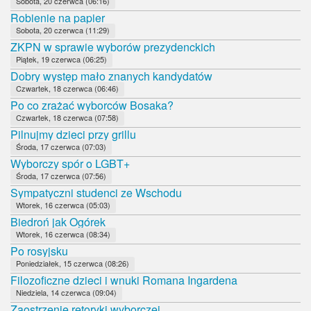
Sobota, 20 czerwca (06:16)
Robienie na papier
Sobota, 20 czerwca (11:29)
ZKPN w sprawie wyborów prezydenckich
Piątek, 19 czerwca (06:25)
Dobry występ mało znanych kandydatów
Czwartek, 18 czerwca (06:46)
Po co zrażać wyborców Bosaka?
Czwartek, 18 czerwca (07:58)
Pilnujmy dzieci przy grillu
Środa, 17 czerwca (07:03)
Wyborczy spór o LGBT+
Środa, 17 czerwca (07:56)
Sympatyczni studenci ze Wschodu
Wtorek, 16 czerwca (05:03)
Biedroń jak Ogórek
Wtorek, 16 czerwca (08:34)
Po rosyjsku
Poniedziałek, 15 czerwca (08:26)
Filozoficzne dzieci i wnuki Romana Ingardena
Niedziela, 14 czerwca (09:04)
Zaostrzenie retoryki wyborczej