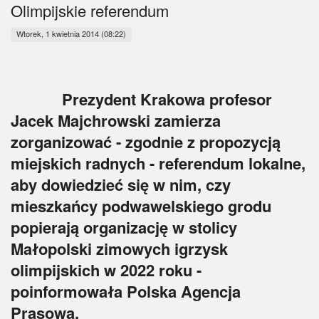
Myśl
Olimpijskie referendum
Wtorek, 1 kwietnia 2014 (08:22)
Wiara
Sport
Prezydent Krakowa profesor
BlogAiD
Jacek Majchrowski zamierza
zorganizować - zgodnie z propozycją
Zaproszenia
miejskich radnych - referendum lokalne,
aby dowiedzieć się w nim, czy
mieszkańcy podwawelskiego grodu
popierają organizację w stolicy
Małopolski zimowych igrzysk
olimpijskich w 2022 roku -
poinformowała Polska Agencja
Prasowa.