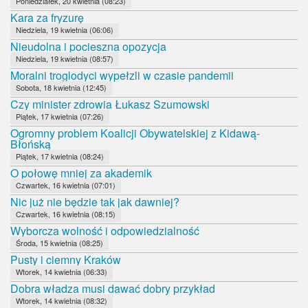
Poniedziałek, 20 kwietnia (08:23)
Kara za fryzurę
Niedziela, 19 kwietnia (06:06)
Nieudolna i pocieszna opozycja
Niedziela, 19 kwietnia (08:57)
Moralni troglodyci wypełzli w czasie pandemii
Sobota, 18 kwietnia (12:45)
Czy minister zdrowia Łukasz Szumowski
Piątek, 17 kwietnia (07:26)
Ogromny problem Koalicji Obywatelskiej z Kidawą-
Błońską
Piątek, 17 kwietnia (08:24)
O połowę mniej za akademik
Czwartek, 16 kwietnia (07:01)
Nic już nie będzie tak jak dawniej?
Czwartek, 16 kwietnia (08:15)
Wyborcza wolność i odpowiedzialność
Środa, 15 kwietnia (08:25)
Pusty i ciemny Kraków
Wtorek, 14 kwietnia (06:33)
Dobra władza musi dawać dobry przykład
Wtorek, 14 kwietnia (08:32)