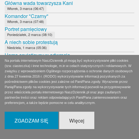
Główna wada towarzysza Kani
Wtorek, 3 marca (06:47)
Komandor "Czarny"
Wtorek, 3 marca (07:48)
Portret pamięciowy
Poniedziałek, 2 marca (08:10)
A niech sobie protestują
Niedziela, 1 marca (05:36)
Homo sovieticusy w odwrocie
Niedziela, 1 marca (08:17)
Na portalu internetowym NaszDziennik.pl mogą być wykorzystywane pliki cookies
(tzw. ciasteczka) i inne technologie, m.in w celach statystycznych i reklamowych. W
Mąż lepszy od żony, a żona od męża
związku z wprowadzeniem Ogólnego rozporządzenia o ochronie danych osobowych
Sobota, 29 lutego (06:35)
z dnia 27 kwietnia 2016 r. (RODO) wykorzystywanie informacji pozyskanych za
Nowi patroni krakowskich ulic, rond i skwerów
pośrednictwem plików cookies jest zależne od Pani/Pana zgody. Wyrażenie przez
Sobota, 29 lutego (11:47)
Panią/Pana zgody na wykorzystywanie tych informacji pozwoli na przygotowywanie
przez właściciela portalu internetowego NaszDziennik.pl oraz jego zaufanych
Cześć i chwała Żołnierzom Niezłomnym
partnerów treści oraz reklam odpowiadających Pani/Pana zainteresowaniom oraz
Piątek, 28 lutego (08:04)
preferencjom, a także będzie pomocne w celu analitycznym.
Kto pojedzie do Katynia i do Smoleńska?
Czwartek, 27 lutego (08:17)
Coś zgrzyta
ZGADZAM SIĘ
Więcej
Środa, 26 lutego (08:13)
Mecz hokeja na zamarzniętej tafli Morskiego Oka
Wtorek, 25 lutego (08:00)