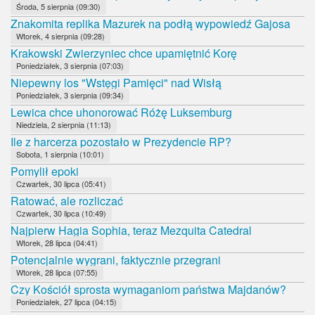
Środa, 5 sierpnia (09:30)
Znakomita replika Mazurek na podłą wypowiedź Gajosa
Wtorek, 4 sierpnia (09:28)
Krakowski Zwierzyniec chce upamiętnić Korę
Poniedziałek, 3 sierpnia (07:03)
Niepewny los "Wstęgi Pamięci" nad Wisłą
Poniedziałek, 3 sierpnia (09:34)
Lewica chce uhonorować Różę Luksemburg
Niedziela, 2 sierpnia (11:13)
Ile z harcerza pozostało w Prezydencie RP?
Sobota, 1 sierpnia (10:01)
Pomylił epoki
Czwartek, 30 lipca (05:41)
Ratować, ale rozliczać
Czwartek, 30 lipca (10:49)
Najpierw Hagia Sophia, teraz Mezquita Catedral
Wtorek, 28 lipca (04:41)
Potencjalnie wygrani, faktycznie przegrani
Wtorek, 28 lipca (07:55)
Czy Kościół sprosta wymaganiom państwa Majdanów?
Poniedziałek, 27 lipca (04:15)