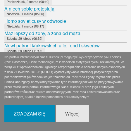
Poniedziałek, 2 marca (08:10)
A niech sobie protestują
Niedziela, 1 marca (05:36)
Homo sovieticusy w odwrocie
Niedziela, 1 marca (08:17)
Mąż lepszy od żony, a żona od męża
Sobota, 29 lutego (06:35)
Nowi patroni krakowskich ulic, rond i skwerów
Sobota, 29 lutego (11:47)
Cześć i chwała Żołnierzom Niezłomnym
Na portalu internetowym NaszDziennik.pl mogą być wykorzystywane pliki cookies
(tzw. ciasteczka) i inne technologie, m.in w celach statystycznych i reklamowych. W
Piątek, 28 lutego (08:04)
związku z wprowadzeniem Ogólnego rozporządzenia o ochronie danych osobowych
Kto pojedzie do Katynia i do Smoleńska?
z dnia 27 kwietnia 2016 r. (RODO) wykorzystywanie informacji pozyskanych za
Czwartek, 27 lutego (08:17)
pośrednictwem plików cookies jest zależne od Pani/Pana zgody. Wyrażenie przez
Coś zgrzyta
Panią/Pana zgody na wykorzystywanie tych informacji pozwoli na przygotowywanie
Środa, 26 lutego (08:13)
przez właściciela portalu internetowego NaszDziennik.pl oraz jego zaufanych
partnerów treści oraz reklam odpowiadających Pani/Pana zainteresowaniom oraz
Mecz hokeja na zamarzniętej tafli Morskiego Oka
preferencjom, a także będzie pomocne w celu analitycznym.
Wtorek, 25 lutego (08:00)
Bojaźliwy Tusk
Poniedziałek, 24 lutego (08:18)
ZGADZAM SIĘ
Więcej
Czy Zjednoczona Prawica jest w kryzysie?
Niedziela, 23 lutego (11:43)