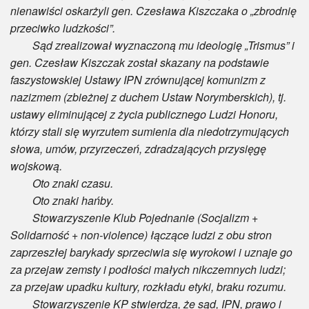
nienawiści oskarżyli gen. Czesława Kiszczaka o „zbrodnię
przeciwko ludzkości”.
Sąd zrealizował wyznaczoną mu ideologię „Trismus” i
gen. Czesław Kiszczak został skazany na podstawie
faszystowskiej Ustawy IPN zrównującej komunizm z
nazizmem (zbieżnej z duchem Ustaw Norymberskich), tj.
ustawy eliminującej z życia publicznego Ludzi Honoru,
którzy stali się wyrzutem sumienia dla niedotrzymujących
słowa, umów, przyrzeczeń, zdradzających przysięgę
wojskową.
Oto znaki czasu.
Oto znaki hańby.
Stowarzyszenie Klub Pojednanie (Socjalizm +
Solidarność + non-violence) łączące ludzi z obu stron
zaprzeszłej barykady sprzeciwia się wyrokowi i uznaje go
za przejaw zemsty i podłości małych nikczemnych ludzi;
za przejaw upadku kultury, rozkładu etyki, braku rozumu.
Stowarzyszenie KP stwierdza, że sąd, IPN, prawo i