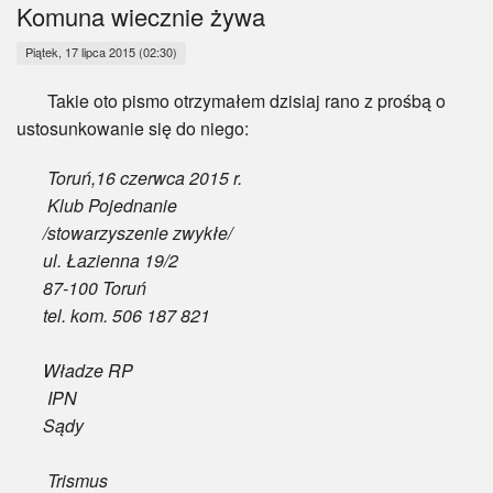
Myśl
Komuna wiecznie żywa
Piątek, 17 lipca 2015 (02:30)
Wiara
Takie oto pismo otrzymałem dzisiaj rano z prośbą o
Sport
ustosunkowanie się do niego:
BlogAiD
Toruń,16 czerwca 2015 r.
Klub Pojednanie
Zaproszenia
/stowarzyszenie zwykłe/
ul. Łazienna 19/2
87-100 Toruń
tel. kom. 506 187 821
Władze RP
IPN
Sądy
Trismus