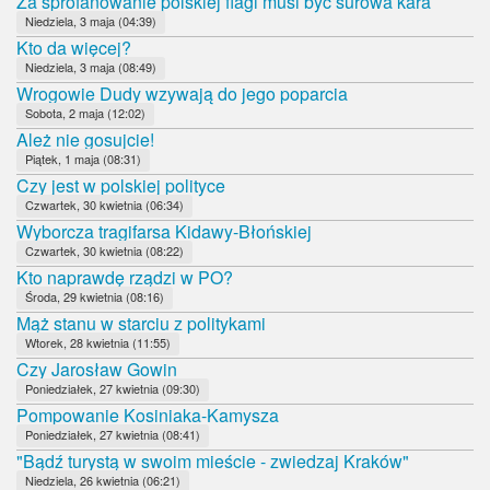
Za sprofanowanie polskiej flagi musi być surowa kara
Niedziela, 3 maja (04:39)
Kto da więcej?
Niedziela, 3 maja (08:49)
Wrogowie Dudy wzywają do jego poparcia
Sobota, 2 maja (12:02)
Ależ nie gosujcie!
Piątek, 1 maja (08:31)
Czy jest w polskiej polityce
Czwartek, 30 kwietnia (06:34)
Wyborcza tragifarsa Kidawy-Błońskiej
Czwartek, 30 kwietnia (08:22)
Kto naprawdę rządzi w PO?
Środa, 29 kwietnia (08:16)
Mąż stanu w starciu z politykami
Wtorek, 28 kwietnia (11:55)
Czy Jarosław Gowin
Poniedziałek, 27 kwietnia (09:30)
Pompowanie Kosiniaka-Kamysza
Poniedziałek, 27 kwietnia (08:41)
"Bądź turystą w swoim mieście - zwiedzaj Kraków"
Niedziela, 26 kwietnia (06:21)