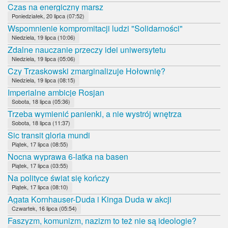
Czas na energiczny marsz
Poniedziałek, 20 lipca (07:52)
Wspomnienie kompromitacji ludzi "Solidarności"
Niedziela, 19 lipca (10:06)
Zdalne nauczanie przeczy idei uniwersytetu
Niedziela, 19 lipca (05:06)
Czy Trzaskowski zmarginalizuje Hołownię?
Niedziela, 19 lipca (08:15)
Imperialne ambicje Rosjan
Sobota, 18 lipca (05:36)
Trzeba wymienić panienki, a nie wystrój wnętrza
Sobota, 18 lipca (11:37)
Sic transit gloria mundi
Piątek, 17 lipca (08:55)
Nocna wyprawa 6-latka na basen
Piątek, 17 lipca (03:55)
Na polityce świat się kończy
Piątek, 17 lipca (08:10)
Agata Kornhauser-Duda i Kinga Duda w akcji
Czwartek, 16 lipca (05:54)
Faszyzm, komunizm, nazizm to też nie są ideologie?