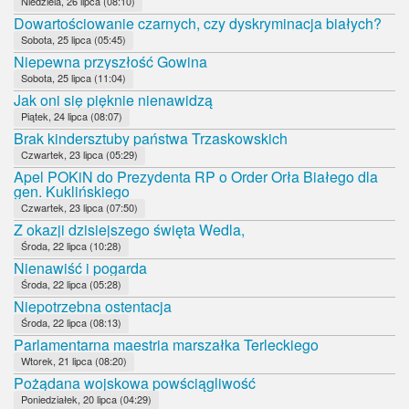
Niedziela, 26 lipca (08:10)
Dowartościowanie czarnych, czy dyskryminacja białych?
Sobota, 25 lipca (05:45)
Niepewna przyszłość Gowina
Sobota, 25 lipca (11:04)
Jak oni się pięknie nienawidzą
Piątek, 24 lipca (08:07)
Brak kindersztuby państwa Trzaskowskich
Czwartek, 23 lipca (05:29)
Apel POKiN do Prezydenta RP o Order Orła Białego dla
gen. Kuklińskiego
Czwartek, 23 lipca (07:50)
Z okazji dzisiejszego święta Wedla,
Środa, 22 lipca (10:28)
Nienawiść i pogarda
Środa, 22 lipca (05:28)
Niepotrzebna ostentacja
Środa, 22 lipca (08:13)
Parlamentarna maestria marszałka Terleckiego
Wtorek, 21 lipca (08:20)
Pożądana wojskowa powściągliwość
Poniedziałek, 20 lipca (04:29)