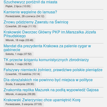
Szuchewycz poróżnił da miasta
Piątek, 2 lipca (10:00)
Kamienie węgielne do lamusa?
Poniedziałek, 28 czerwca (04:12)
Znowu pójdziemy Zawratu na Świnicę
Czwartek, 20 maja (11:10)
Krakowski Dworzec Główny PKP im.Marszałka Józefa
Piłsudskiego
Wtorek, 18 maja (03:48)
Mandat dla prezydenta Krakowa za palenie cygar w
gabinecie
Sobota, 1 maja (07:52)
TK przeciw ściganiu komunistycznych zbrodniarzy
Sobota, 1 maja (02:52)
Fałszywy niemiecki żołnierz, prawdziwe polskie pieniądze
Czwartek, 15 kwietnia (10:14)
Dla obrażalskich nie powinno być miejsca w polityce
Środa, 5 sierpnia (09:30)
Znakomita replika Mazurek na podłą wypowiedź Gajosa
Wtorek, 4 sierpnia (09:28)
Krakowski Zwierzyniec chce upamiętnić Korę
Poniedziałek, 3 sierpnia (07:03)