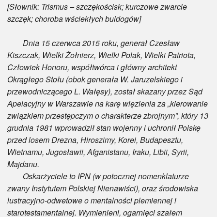
[Słownik: Trismus – szczękościsk; kurczowe zwarcie
szczęk; choroba wściekłych buldogów]
Dnia 15 czerwca 2015 roku, generał Czesław
Kiszczak, Wielki Żołnierz, Wielki Polak, Wielki Patriota,
Człowiek Honoru, współtwórca i główny architekt
Okrągłego Stołu (obok generała W. Jaruzelskiego i
przewodniczącego L. Wałęsy), został skazany przez Sąd
Apelacyjny w Warszawie na karę więzienia za „kierowanie
związkiem przestępczym o charakterze zbrojnym”, który 13
grudnia 1981 wprowadził stan wojenny i uchronił Polskę
przed losem Drezna, Hiroszimy, Korei, Budapesztu,
Wietnamu, Jugosławii, Afganistanu, Iraku, Libii, Syrii,
Majdanu.
Oskarżyciele to IPN (w potocznej nomenklaturze
zwany Instytutem Polskiej Nienawiści), oraz środowiska
lustracyjno-odwetowe o mentalności plemiennej i
starotestamentalnej. Wymienieni, ogarnięci szałem