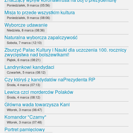
Poniedziałek, 9 marca (05:56)
Misja to przede wszystkim kultura
Poniedziałek, 9 marca (08:06)
Wyborcze udawanie
Niedziela, 8 marca (08:36)
Naturalna wyborcza zapalczywość
Sobota, 7 marca (12:10)
Zburzyć Pałac Kultury i Nauki dla uczczenia 100. rocznicy
zwycięstwa nad bolszewikami!
Piątek, 6 marca (08:21)
Landrynkowi kandydaci
Czwartek, 5 marca (08:12)
Czy któryś z kandydatów naPrezydenta RP
Środa, 4 marca (07:13)
Lewica czci morderców Polaków
Środa, 4 marca (08:12)
Główna wada towarzysza Kani
Wtorek, 3 marca (06:47)
Komandor "Czarny"
Wtorek, 3 marca (07:48)
Portret pamięciowy