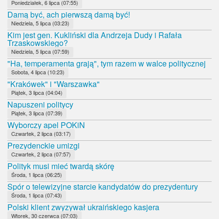
Poniedziałek, 6 lipca (07:55)
Damą być, ach pierwszą damą być!
Niedziela, 5 lipca (03:23)
Kim jest gen. Kukliński dla Andrzeja Dudy i Rafała
Trzaskowskiego?
Niedziela, 5 lipca (07:59)
"Ha, temperamenta grają", tym razem w walce politycznej
Sobota, 4 lipca (10:23)
"Krakówek" i "Warszawka"
Piątek, 3 lipca (04:04)
Napuszeni politycy
Piątek, 3 lipca (07:39)
Wyborczy apel POKiN
Czwartek, 2 lipca (03:17)
Prezydenckie umizgi
Czwartek, 2 lipca (07:57)
Polityk musi mieć twardą skórę
Środa, 1 lipca (06:25)
Spór o telewizyjne starcie kandydatów do prezydentury
Środa, 1 lipca (07:43)
Polski klient zwyzywał ukraińskiego kasjera
Wtorek, 30 czerwca (07:03)