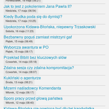
Poniedziałek, 18 maja (08:21)
Jak to jest z pokoleniem Jana Pawła II?
Niedziela, 17 maja (06:54)
Kiedy Budka poda się do dymisji?
Niedziela, 17 maja (10:25)
Upokorzona Kidawa-Błońska, niepewny Trzaskowski
Sobota, 16 maja (11:23)
Bezbarwny goguś zamiast mistrzyni gaf
Piątek, 15 maja (06:49)
Wyborcza awantura w PO
Piątek, 15 maja (08:17)
Przekład Biblii bez kluczowych słów
Czwartek, 14 maja (05:18)
Zdalna sesja czy zdalna kompromitacja?
Czwartek, 14 maja (08:07)
Kukliński o agenturze
Środa, 13 maja (08:21)
Mizerni naśladowcy Komendanta
Wtorek, 12 maja (06:17)
Sporo pracy przed głową państwa
Wtorek, 12 maja (08:40)
Kidawa-Błońska nie powinna być dłużej kandydatką