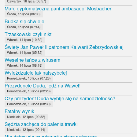
Czwartek, 16 lipca (08:57)
Mało dyplomatyczna pani ambasador Mosbacher
Środa, 15 lipca (06:00)
Budka się chwieje
Środa, 15 lipca (07:44)
Trzaskowski czyli nikt
Wtorek, 14 lipca (10:32)
Święty Jan Paweł II patronem Kalwarii Zebrzydowskiej
Wtorek, 14 lipca (05:32)
Weselne tańce z wirusem
Wtorek, 14 lipca (08:18)
Wyjeżdżajcie jak najszybciej
Poniedziałek, 13 lipca (07:28)
Prezydencie Duda, jedź na Wawel!
Poniedziałek, 13 lipca (02:28)
Czy prezydent Duda wybije się na samodzielność?
Poniedziałek, 13 lipca (08:30)
Fatalny wynik
Niedziela, 12 lipca (09:32)
Sędzia zachęca do palenia trawki
Niedziela, 12 lipca (09:44)
Nie dajmy się zwariować z ciszą wyborczą