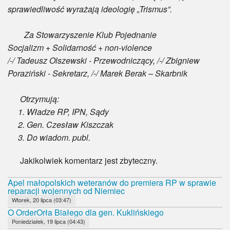
sprawiedliwość wyrażają ideologię „Trismus”.
Za Stowarzyszenie Klub Pojednanie
Socjalizm + Solidarność + non-violence
/-/ Tadeusz Olszewski - Przewodniczący, /-/ Zbigniew
Poraziński - Sekretarz, /-/ Marek Berak – Skarbnik
Otrzymują:
1. Władze RP, IPN, Sądy
2. Gen. Czesław Kiszczak
3. Do wiadom. publ.
Jakikolwiek komentarz jest zbyteczny.
Apel małopolskich weteranów do premiera RP w sprawie
reparacji wojennych od Niemiec
Wtorek, 20 lipca (03:47)
O OrderOrła Białego dla gen. Kuklińskiego
Poniedziałek, 19 lipca (04:43)