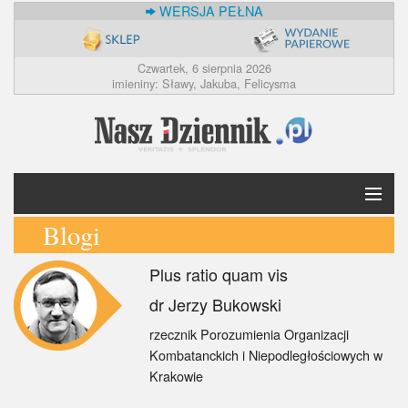
WERSJA PEŁNA
Czwartek, 6 sierpnia 2026
imieniny: Sławy, Jakuba, Felicysma
Blogi
Krótko
Plus ratio quam vis
Polska
dr Jerzy Bukowski
Świat
rzecznik Porozumienia Organizacji
Kombatanckich i Niepodległościowych w
Ekonomia
Krakowie