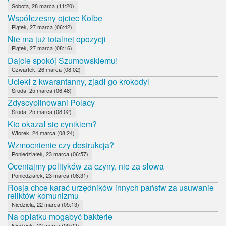
Sobota, 28 marca (11:20)
Współczesny ojciec Kolbe
Piątek, 27 marca (06:42)
Nie ma już totalnej opozycji
Piątek, 27 marca (08:16)
Dajcie spokój Szumowskiemu!
Czwartek, 26 marca (08:02)
Uciekł z kwarantanny, zjadł go krokodyl
Środa, 25 marca (06:48)
Zdyscyplinowani Polacy
Środa, 25 marca (08:02)
Kto okazał się cynikiem?
Wtorek, 24 marca (08:24)
Wzmocnienie czy destrukcja?
Poniedziałek, 23 marca (06:57)
Oceniajmy polityków za czyny, nie za słowa
Poniedziałek, 23 marca (08:31)
Rosja chce karać urzędników innych państw za usuwanie
reliktów komunizmu
Niedziela, 22 marca (05:13)
Na opłatku mogąbyć bakterie
Niedziela, 22 marca (09:02)