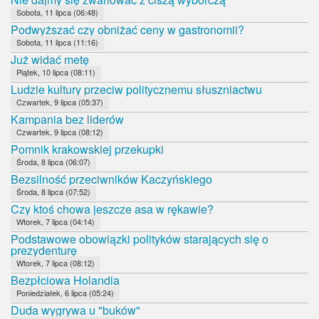
Sobota, 11 lipca (06:48)
Podwyższać czy obniżać ceny w gastronomii?
Sobota, 11 lipca (11:16)
Już widać metę
Piątek, 10 lipca (08:11)
Ludzie kultury przeciw politycznemu słuszniactwu
Czwartek, 9 lipca (05:37)
Kampania bez liderów
Czwartek, 9 lipca (08:12)
Pomnik krakowskiej przekupki
Środa, 8 lipca (06:07)
Bezsilność przeciwników Kaczyńskiego
Środa, 8 lipca (07:52)
Czy ktoś chowa jeszcze asa w rękawie?
Wtorek, 7 lipca (04:14)
Podstawowe obowiązki polityków starających się o
prezydenturę
Wtorek, 7 lipca (08:12)
Bezpłciowa Holandia
Poniedziałek, 6 lipca (05:24)
Duda wygrywa u "buków"