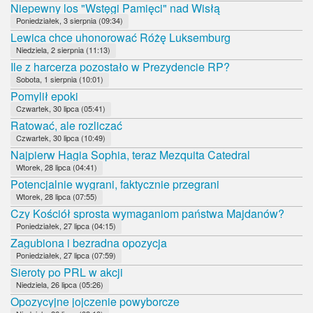
Niepewny los "Wstęgi Pamięci" nad Wisłą
Poniedziałek, 3 sierpnia (09:34)
Lewica chce uhonorować Różę Luksemburg
Niedziela, 2 sierpnia (11:13)
Ile z harcerza pozostało w Prezydencie RP?
Sobota, 1 sierpnia (10:01)
Pomylił epoki
Czwartek, 30 lipca (05:41)
Ratować, ale rozliczać
Czwartek, 30 lipca (10:49)
Najpierw Hagia Sophia, teraz Mezquita Catedral
Wtorek, 28 lipca (04:41)
Potencjalnie wygrani, faktycznie przegrani
Wtorek, 28 lipca (07:55)
Czy Kościół sprosta wymaganiom państwa Majdanów?
Poniedziałek, 27 lipca (04:15)
Zagubiona i bezradna opozycja
Poniedziałek, 27 lipca (07:59)
Sieroty po PRL w akcji
Niedziela, 26 lipca (05:26)
Opozycyjne jojczenie powyborcze