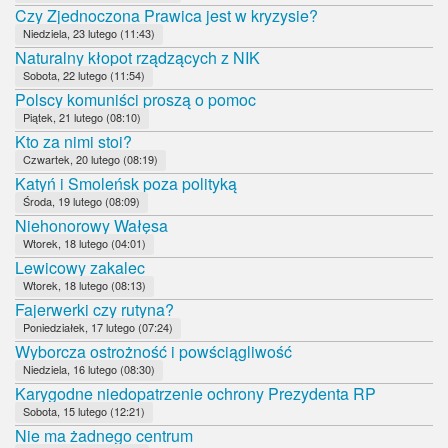
Czy Zjednoczona Prawica jest w kryzysie?
Niedziela, 23 lutego (11:43)
Naturalny kłopot rządzących z NIK
Sobota, 22 lutego (11:54)
Polscy komuniści proszą o pomoc
Piątek, 21 lutego (08:10)
Kto za nimi stoi?
Czwartek, 20 lutego (08:19)
Katyń i Smoleńsk poza polityką
Środa, 19 lutego (08:09)
Niehonorowy Wałęsa
Wtorek, 18 lutego (04:01)
Lewicowy zakalec
Wtorek, 18 lutego (08:13)
Fajerwerki czy rutyna?
Poniedziałek, 17 lutego (07:24)
Wyborcza ostrożność i powściągliwość
Niedziela, 16 lutego (08:30)
Karygodne niedopatrzenie ochrony Prezydenta RP
Sobota, 15 lutego (12:21)
Nie ma żadnego centrum