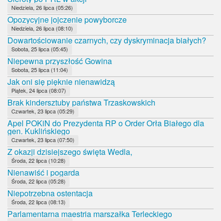
Niedziela, 26 lipca (05:26)
Opozycyjne jojczenie powyborcze
Niedziela, 26 lipca (08:10)
Dowartościowanie czarnych, czy dyskryminacja białych?
Sobota, 25 lipca (05:45)
Niepewna przyszłość Gowina
Sobota, 25 lipca (11:04)
Jak oni się pięknie nienawidzą
Piątek, 24 lipca (08:07)
Brak kindersztuby państwa Trzaskowskich
Czwartek, 23 lipca (05:29)
Apel POKiN do Prezydenta RP o Order Orła Białego dla
gen. Kuklińskiego
Czwartek, 23 lipca (07:50)
Z okazji dzisiejszego święta Wedla,
Środa, 22 lipca (10:28)
Nienawiść i pogarda
Środa, 22 lipca (05:28)
Niepotrzebna ostentacja
Środa, 22 lipca (08:13)
Parlamentarna maestria marszałka Terleckiego