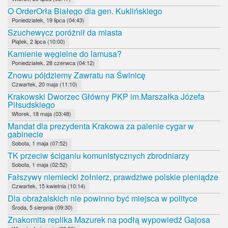
O OrderOrła Białego dla gen. Kuklińskiego
Poniedziałek, 19 lipca (04:43)
Szuchewycz poróżnił da miasta
Piątek, 2 lipca (10:00)
Kamienie węgielne do lamusa?
Poniedziałek, 28 czerwca (04:12)
Znowu pójdziemy Zawratu na Świnicę
Czwartek, 20 maja (11:10)
Krakowski Dworzec Główny PKP im.Marszałka Józefa
Piłsudskiego
Wtorek, 18 maja (03:48)
Mandat dla prezydenta Krakowa za palenie cygar w
gabinecie
Sobota, 1 maja (07:52)
TK przeciw ściganiu komunistycznych zbrodniarzy
Sobota, 1 maja (02:52)
Fałszywy niemiecki żołnierz, prawdziwe polskie pieniądze
Czwartek, 15 kwietnia (10:14)
Dla obrażalskich nie powinno być miejsca w polityce
Środa, 5 sierpnia (09:30)
Znakomita replika Mazurek na podłą wypowiedź Gajosa