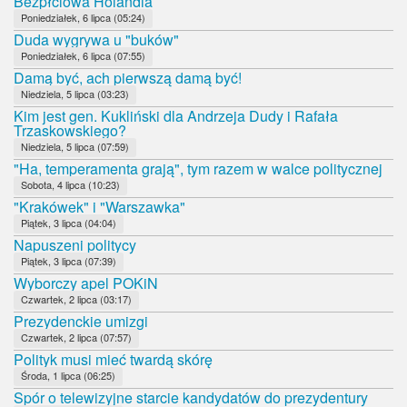
Bezpłciowa Holandia
Poniedziałek, 6 lipca (05:24)
Duda wygrywa u "buków"
Poniedziałek, 6 lipca (07:55)
Damą być, ach pierwszą damą być!
Niedziela, 5 lipca (03:23)
Kim jest gen. Kukliński dla Andrzeja Dudy i Rafała
Trzaskowskiego?
Niedziela, 5 lipca (07:59)
"Ha, temperamenta grają", tym razem w walce politycznej
Sobota, 4 lipca (10:23)
"Krakówek" i "Warszawka"
Piątek, 3 lipca (04:04)
Napuszeni politycy
Piątek, 3 lipca (07:39)
Wyborczy apel POKiN
Czwartek, 2 lipca (03:17)
Prezydenckie umizgi
Czwartek, 2 lipca (07:57)
Polityk musi mieć twardą skórę
Środa, 1 lipca (06:25)
Spór o telewizyjne starcie kandydatów do prezydentury