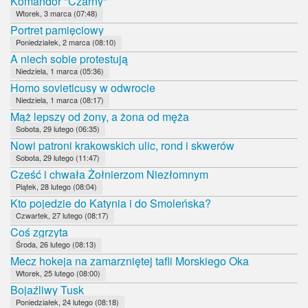
Komandor "Czarny"
Wtorek, 3 marca (07:48)
Portret pamięciowy
Poniedziałek, 2 marca (08:10)
A niech sobie protestują
Niedziela, 1 marca (05:36)
Homo sovieticusy w odwrocie
Niedziela, 1 marca (08:17)
Mąż lepszy od żony, a żona od męża
Sobota, 29 lutego (06:35)
Nowi patroni krakowskich ulic, rond i skwerów
Sobota, 29 lutego (11:47)
Cześć i chwała Żołnierzom Niezłomnym
Piątek, 28 lutego (08:04)
Kto pojedzie do Katynia i do Smoleńska?
Czwartek, 27 lutego (08:17)
Coś zgrzyta
Środa, 26 lutego (08:13)
Mecz hokeja na zamarzniętej tafli Morskiego Oka
Wtorek, 25 lutego (08:00)
Bojaźliwy Tusk
Poniedziałek, 24 lutego (08:18)