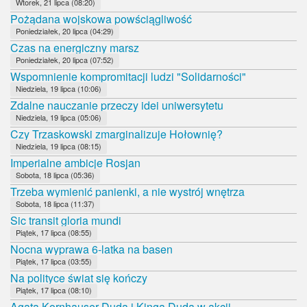
Wtorek, 21 lipca (08:20)
Pożądana wojskowa powściągliwość
Poniedziałek, 20 lipca (04:29)
Czas na energiczny marsz
Poniedziałek, 20 lipca (07:52)
Wspomnienie kompromitacji ludzi "Solidarności"
Niedziela, 19 lipca (10:06)
Zdalne nauczanie przeczy idei uniwersytetu
Niedziela, 19 lipca (05:06)
Czy Trzaskowski zmarginalizuje Hołownię?
Niedziela, 19 lipca (08:15)
Imperialne ambicje Rosjan
Sobota, 18 lipca (05:36)
Trzeba wymienić panienki, a nie wystrój wnętrza
Sobota, 18 lipca (11:37)
Sic transit gloria mundi
Piątek, 17 lipca (08:55)
Nocna wyprawa 6-latka na basen
Piątek, 17 lipca (03:55)
Na polityce świat się kończy
Piątek, 17 lipca (08:10)
Agata Kornhauser-Duda i Kinga Duda w akcji