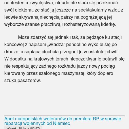
odniesienia zwycięstwa, nieudolnie stara się przekonać
swój elektorat, że stać ją jeszcze na spektakularny wzlot, z
ledwie skrywaną niechęcią patrzy na pogrążającą jej
wyborcze szanse płaczliwą i rozhisteryzowaną liderkę.
Może zdarzyć się jednak i tak, że pędzące ku stacji
końcowej z napisem „władza” pendolino wykolei się po
drodze, a sapiąca ciuchcia przegoni je w ostatniej chwili.
W dodatku na krajowych torach nieoczekiwanie pojawił się
nie respektujący żadnego rozkładu jazdy nowy pociąg
kierowany przez szalonego maszynistę, który dopiero
szuka pasażerów.
Apel małopolskich weteranów do premiera RP w sprawie
reparacji wojennych od Niemiec
Wtorek, 20 lipca (03:47)