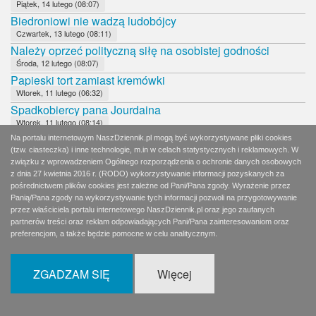
Piątek, 14 lutego (08:07)
Biedroniowi nie wadzą ludobójcy
Czwartek, 13 lutego (08:11)
Należy oprzeć polityczną siłę na osobistej godności
Środa, 12 lutego (08:07)
Papieski tort zamiast kremówki
Wtorek, 11 lutego (06:32)
Spadkobiercy pana Jourdaina
Wtorek, 11 lutego (08:14)
Współczesne warchoły
Na portalu internetowym NaszDziennik.pl mogą być wykorzystywane pliki cookies
(tzw. ciasteczka) i inne technologie, m.in w celach statystycznych i reklamowych. W
Poniedziałek, 10 lutego (06:28)
związku z wprowadzeniem Ogólnego rozporządzenia o ochronie danych osobowych
PO nadal w martwym dryfie
z dnia 27 kwietnia 2016 r. (RODO) wykorzystywanie informacji pozyskanych za
Poniedziałek, 10 lutego (08:16)
pośrednictwem plików cookies jest zależne od Pani/Pana zgody. Wyrażenie przez
Zła wiadomość dla Andrzeja Dudy
Panią/Pana zgody na wykorzystywanie tych informacji pozwoli na przygotowywanie
Niedziela, 9 lutego (09:07)
przez właściciela portalu internetowego NaszDziennik.pl oraz jego zaufanych
partnerów treści oraz reklam odpowiadających Pani/Pana zainteresowaniom oraz
8 dni w korkach
preferencjom, a także będzie pomocne w celu analitycznym.
Sobota, 8 lutego (06:59)
Wierni Bogu, Polsce i bliźnim
Sobota, 8 lutego (11:52)
ZGADZAM SIĘ
Więcej
Czy Andrzej Duda udźwignie rolę faworyta?
Piątek, 7 lutego (09:07)