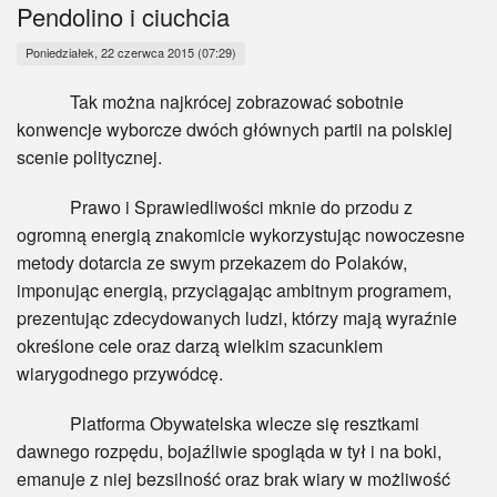
Myśl
Pendolino i ciuchcia
Poniedziałek, 22 czerwca 2015 (07:29)
Wiara
Tak można najkrócej zobrazować sobotnie
Sport
konwencje wyborcze dwóch głównych partii na polskiej
scenie politycznej.
BlogAiD
Prawo i Sprawiedliwości mknie do przodu z
Zaproszenia
ogromną energią znakomicie wykorzystując nowoczesne
metody dotarcia ze swym przekazem do Polaków,
imponując energią, przyciągając ambitnym programem,
prezentując zdecydowanych ludzi, którzy mają wyraźnie
określone cele oraz darzą wielkim szacunkiem
wiarygodnego przywódcę.
Platforma Obywatelska wlecze się resztkami
dawnego rozpędu, bojaźliwie spogląda w tył i na boki,
emanuje z niej bezsilność oraz brak wiary w możliwość