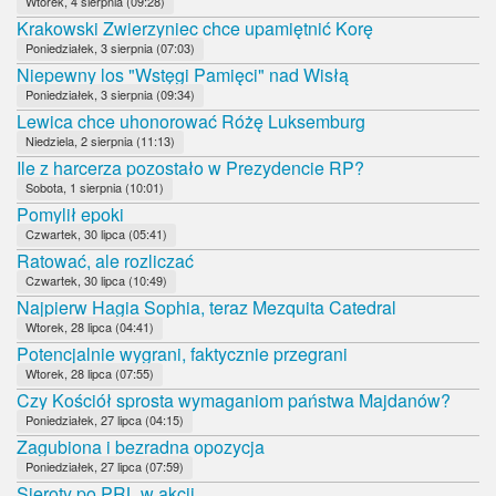
Wtorek, 4 sierpnia (09:28)
Krakowski Zwierzyniec chce upamiętnić Korę
Poniedziałek, 3 sierpnia (07:03)
Niepewny los "Wstęgi Pamięci" nad Wisłą
Poniedziałek, 3 sierpnia (09:34)
Lewica chce uhonorować Różę Luksemburg
Niedziela, 2 sierpnia (11:13)
Ile z harcerza pozostało w Prezydencie RP?
Sobota, 1 sierpnia (10:01)
Pomylił epoki
Czwartek, 30 lipca (05:41)
Ratować, ale rozliczać
Czwartek, 30 lipca (10:49)
Najpierw Hagia Sophia, teraz Mezquita Catedral
Wtorek, 28 lipca (04:41)
Potencjalnie wygrani, faktycznie przegrani
Wtorek, 28 lipca (07:55)
Czy Kościół sprosta wymaganiom państwa Majdanów?
Poniedziałek, 27 lipca (04:15)
Zagubiona i bezradna opozycja
Poniedziałek, 27 lipca (07:59)
Sieroty po PRL w akcji