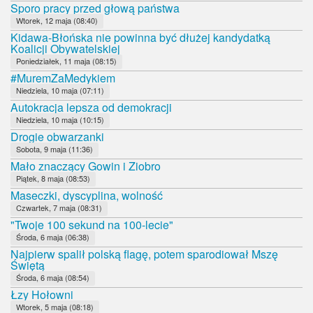
Sporo pracy przed głową państwa
Wtorek, 12 maja (08:40)
Kidawa-Błońska nie powinna być dłużej kandydatką
Koalicji Obywatelskiej
Poniedziałek, 11 maja (08:15)
#MuremZaMedykiem
Niedziela, 10 maja (07:11)
Autokracja lepsza od demokracji
Niedziela, 10 maja (10:15)
Drogie obwarzanki
Sobota, 9 maja (11:36)
Mało znaczący Gowin i Ziobro
Piątek, 8 maja (08:53)
Maseczki, dyscyplina, wolność
Czwartek, 7 maja (08:31)
"Twoje 100 sekund na 100-lecie"
Środa, 6 maja (06:38)
Najpierw spalił polską flagę, potem sparodiował Mszę
Świętą
Środa, 6 maja (08:54)
Łzy Hołowni
Wtorek, 5 maja (08:18)