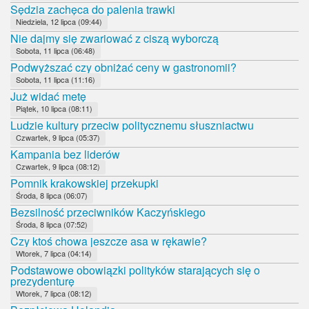
Sędzia zachęca do palenia trawki
Niedziela, 12 lipca (09:44)
Nie dajmy się zwariować z ciszą wyborczą
Sobota, 11 lipca (06:48)
Podwyższać czy obniżać ceny w gastronomii?
Sobota, 11 lipca (11:16)
Już widać metę
Piątek, 10 lipca (08:11)
Ludzie kultury przeciw politycznemu słuszniactwu
Czwartek, 9 lipca (05:37)
Kampania bez liderów
Czwartek, 9 lipca (08:12)
Pomnik krakowskiej przekupki
Środa, 8 lipca (06:07)
Bezsilność przeciwników Kaczyńskiego
Środa, 8 lipca (07:52)
Czy ktoś chowa jeszcze asa w rękawie?
Wtorek, 7 lipca (04:14)
Podstawowe obowiązki polityków starających się o
prezydenturę
Wtorek, 7 lipca (08:12)