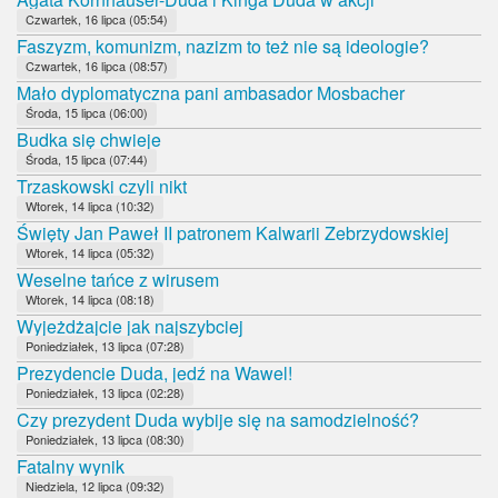
Czwartek, 16 lipca (05:54)
Faszyzm, komunizm, nazizm to też nie są ideologie?
Czwartek, 16 lipca (08:57)
Mało dyplomatyczna pani ambasador Mosbacher
Środa, 15 lipca (06:00)
Budka się chwieje
Środa, 15 lipca (07:44)
Trzaskowski czyli nikt
Wtorek, 14 lipca (10:32)
Święty Jan Paweł II patronem Kalwarii Zebrzydowskiej
Wtorek, 14 lipca (05:32)
Weselne tańce z wirusem
Wtorek, 14 lipca (08:18)
Wyjeżdżajcie jak najszybciej
Poniedziałek, 13 lipca (07:28)
Prezydencie Duda, jedź na Wawel!
Poniedziałek, 13 lipca (02:28)
Czy prezydent Duda wybije się na samodzielność?
Poniedziałek, 13 lipca (08:30)
Fatalny wynik
Niedziela, 12 lipca (09:32)