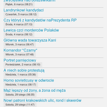
Piątek, 6 marca (08:21)
Landrynkowi kandydaci
Czwartek, 5 marca (08:12)
Czy któryś z kandydatów naPrezydenta RP
Środa, 4 marca (07:13)
Lewica czci morderców Polaków
Środa, 4 marca (08:12)
Główna wada towarzysza Kani
Wtorek, 3 marca (06:47)
Komandor "Czarny"
Wtorek, 3 marca (07:48)
Portret pamięciowy
Poniedziałek, 2 marca (08:10)
A niech sobie protestują
Niedziela, 1 marca (05:36)
Homo sovieticusy w odwrocie
Niedziela, 1 marca (08:17)
Mąż lepszy od żony, a żona od męża
Sobota, 29 lutego (06:35)
Nowi patroni krakowskich ulic, rond i skwerów
Sobota, 29 lutego (11:47)