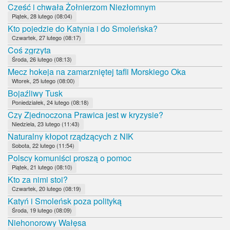
Cześć i chwała Żołnierzom Niezłomnym
Piątek, 28 lutego (08:04)
Kto pojedzie do Katynia i do Smoleńska?
Czwartek, 27 lutego (08:17)
Coś zgrzyta
Środa, 26 lutego (08:13)
Mecz hokeja na zamarzniętej tafli Morskiego Oka
Wtorek, 25 lutego (08:00)
Bojaźliwy Tusk
Poniedziałek, 24 lutego (08:18)
Czy Zjednoczona Prawica jest w kryzysie?
Niedziela, 23 lutego (11:43)
Naturalny kłopot rządzących z NIK
Sobota, 22 lutego (11:54)
Polscy komuniści proszą o pomoc
Piątek, 21 lutego (08:10)
Kto za nimi stoi?
Czwartek, 20 lutego (08:19)
Katyń i Smoleńsk poza polityką
Środa, 19 lutego (08:09)
Niehonorowy Wałęsa