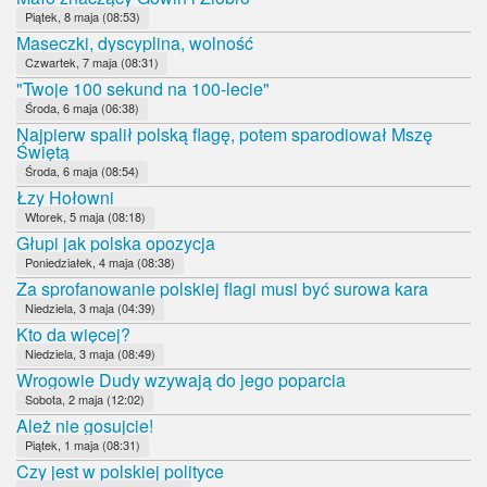
Piątek, 8 maja (08:53)
Maseczki, dyscyplina, wolność
Czwartek, 7 maja (08:31)
"Twoje 100 sekund na 100-lecie"
Środa, 6 maja (06:38)
Najpierw spalił polską flagę, potem sparodiował Mszę
Świętą
Środa, 6 maja (08:54)
Łzy Hołowni
Wtorek, 5 maja (08:18)
Głupi jak polska opozycja
Poniedziałek, 4 maja (08:38)
Za sprofanowanie polskiej flagi musi być surowa kara
Niedziela, 3 maja (04:39)
Kto da więcej?
Niedziela, 3 maja (08:49)
Wrogowie Dudy wzywają do jego poparcia
Sobota, 2 maja (12:02)
Ależ nie gosujcie!
Piątek, 1 maja (08:31)
Czy jest w polskiej polityce