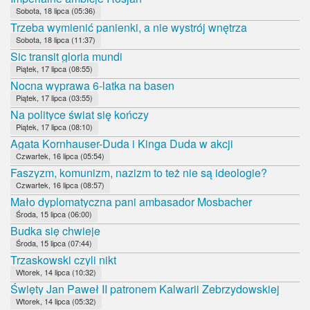
Sobota, 18 lipca (05:36)
Trzeba wymienić panienki, a nie wystrój wnętrza
Sobota, 18 lipca (11:37)
Sic transit gloria mundi
Piątek, 17 lipca (08:55)
Nocna wyprawa 6-latka na basen
Piątek, 17 lipca (03:55)
Na polityce świat się kończy
Piątek, 17 lipca (08:10)
Agata Kornhauser-Duda i Kinga Duda w akcji
Czwartek, 16 lipca (05:54)
Faszyzm, komunizm, nazizm to też nie są ideologie?
Czwartek, 16 lipca (08:57)
Mało dyplomatyczna pani ambasador Mosbacher
Środa, 15 lipca (06:00)
Budka się chwieje
Środa, 15 lipca (07:44)
Trzaskowski czyli nikt
Wtorek, 14 lipca (10:32)
Święty Jan Paweł II patronem Kalwarii Zebrzydowskiej
Wtorek, 14 lipca (05:32)