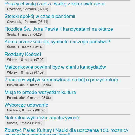
Polacy chwalą rząd za walkę z koronawirusem
Czwartek, 12 marca (07:05)
Stoicki spokój w czasie pandemii
Czwartek, 12 marca (08:44)
Rozdice Św. Jana Pawła II kandydatami na ołtarze
Środa, 11 marca (06:29)
Komu przeszkadzają symbole naszego państwa?
Środa, 11 marca (08:14)
Rozdarty Kościół
Wtorek, 10 marca (07:05)
Małżonkowie powinni być w cieniu kandydatów
Wtorek, 10 marca (07:59)
Znaczący wpływ koronawirusa na bój o prezydenturę
Poniedziałek, 9 marca (05:56)
Misja to przede wszystkim kultura
Poniedziałek, 9 marca (08:06)
Wyborcze udawanie
Niedziela, 8 marca (08:36)
Naturalna wyborcza zapalczywość
Sobota, 7 marca (12:10)
Zburzyć Pałac Kultury i Nauki dla uczczenia 100. rocznicy
zwycięstwa nad bolszewikami!