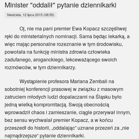
Myśl
Minister "oddalił" pytanie dziennikarki
Niedziela, 12 lipca 2015 (08:55)
Wiara
Oj, nie ma pani premier Ewa Kopacz szczęśliwej
Sport
ręki do ministerialnych nominacji. Sama będąc lekarką, a
więc mając personalne rozeznanie w tym środowisku,
BlogAiD
powołała na funkcję ministra zdrowia człowieka
zadufanego, aroganckiego, lekceważącego swoich
Zaproszenia
rozmówców, w tym dziennikarzy.
Wystąpienie profesora Mariana Zembali na
sobotniej konferencji prasowej w związku z masowym
zatruciem młodych ludzi dopalaczami na Śląsku było
jedną wielką kompromitacją. Swoją obecnością
wprowadził chaos i zamieszanie, ciągle przerywał innym,
bez sensu wychwalał premier Kopacz, a w końcu
przeszedł do historii, „oddalając” uznane przezeń za „nie
najmądrzejsze” pytanie dziennikarki.