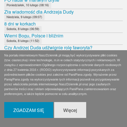
Poniedziałek, 10 lutego (08:16)
Zła wiadomość dla Andrzeja Dudy
Niedziela, 9 lutego (09:07)
8 dni w korkach
Sobota, 8 lutego (06:59)
Wierni Bogu, Polsce i bliźnim
Sobota, 8 lutego (11:52)
Czy Andrzej Duda udźwignie rolę faworyta?
Piątek, 7 lutego (09:07)
Na portalu internetowym NaszDziennik.pl mogą być wykorzystywane pliki cookies
Dobrane towarzystwo: Hołownia, Jachira, Palikot
(tzw. ciasteczka) i inne technologie, m.in w celach statystycznych i reklamowych. W
Czwartek, 6 lutego (02:06)
związku z wprowadzeniem Ogólnego rozporządzenia o ochronie danych osobowych
Pidżama, rogi i marihuana
z dnia 27 kwietnia 2016 r. (RODO) wykorzystywanie informacji pozyskanych za
pośrednictwem plików cookies jest zależne od Pani/Pana zgody. Wyrażenie przez
Czwartek, 6 lutego (08:12)
Panią/Pana zgody na wykorzystywanie tych informacji pozwoli na przygotowywanie
Hołownia w utartych koleinach
przez właściciela portalu internetowego NaszDziennik.pl oraz jego zaufanych
Środa, 5 lutego (08:12)
partnerów treści oraz reklam odpowiadających Pani/Pana zainteresowaniom oraz
Brawo!
preferencjom, a także będzie pomocne w celu analitycznym.
Wtorek, 4 lutego (09:31)
Paradoks Kidawy-Błońskiej
ZGADZAM SIĘ
Więcej
Wtorek, 4 lutego (08:11)
SIeroty po PRL chcą Nobla dla Turskiego
Poniedziałek, 3 lutego (08:02)