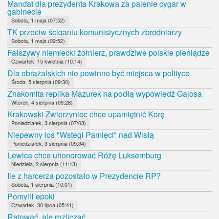
Mandat dla prezydenta Krakowa za palenie cygar w
gabinecie
Sobota, 1 maja (07:52)
TK przeciw ściganiu komunistycznych zbrodniarzy
Sobota, 1 maja (02:52)
Fałszywy niemiecki żołnierz, prawdziwe polskie pieniądze
Czwartek, 15 kwietnia (10:14)
Dla obrażalskich nie powinno być miejsca w polityce
Środa, 5 sierpnia (09:30)
Znakomita replika Mazurek na podłą wypowiedź Gajosa
Wtorek, 4 sierpnia (09:28)
Krakowski Zwierzyniec chce upamiętnić Korę
Poniedziałek, 3 sierpnia (07:03)
Niepewny los "Wstęgi Pamięci" nad Wisłą
Poniedziałek, 3 sierpnia (09:34)
Lewica chce uhonorować Różę Luksemburg
Niedziela, 2 sierpnia (11:13)
Ile z harcerza pozostało w Prezydencie RP?
Sobota, 1 sierpnia (10:01)
Pomylił epoki
Czwartek, 30 lipca (05:41)
Ratować, ale rozliczać