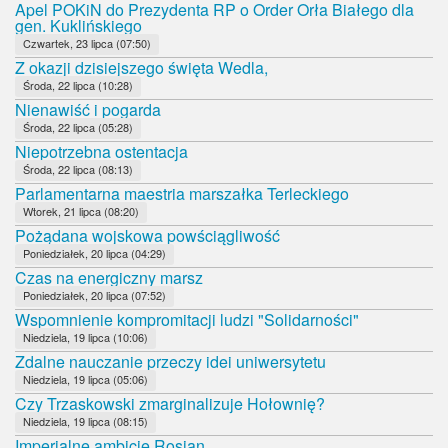
Apel POKiN do Prezydenta RP o Order Orła Białego dla
gen. Kuklińskiego
Czwartek, 23 lipca (07:50)
Z okazji dzisiejszego święta Wedla,
Środa, 22 lipca (10:28)
Nienawiść i pogarda
Środa, 22 lipca (05:28)
Niepotrzebna ostentacja
Środa, 22 lipca (08:13)
Parlamentarna maestria marszałka Terleckiego
Wtorek, 21 lipca (08:20)
Pożądana wojskowa powściągliwość
Poniedziałek, 20 lipca (04:29)
Czas na energiczny marsz
Poniedziałek, 20 lipca (07:52)
Wspomnienie kompromitacji ludzi "Solidarności"
Niedziela, 19 lipca (10:06)
Zdalne nauczanie przeczy idei uniwersytetu
Niedziela, 19 lipca (05:06)
Czy Trzaskowski zmarginalizuje Hołownię?
Niedziela, 19 lipca (08:15)
Imperialne ambicje Rosjan