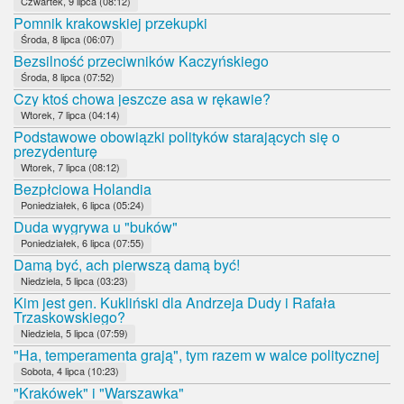
Czwartek, 9 lipca (08:12)
Pomnik krakowskiej przekupki
Środa, 8 lipca (06:07)
Bezsilność przeciwników Kaczyńskiego
Środa, 8 lipca (07:52)
Czy ktoś chowa jeszcze asa w rękawie?
Wtorek, 7 lipca (04:14)
Podstawowe obowiązki polityków starających się o
prezydenturę
Wtorek, 7 lipca (08:12)
Bezpłciowa Holandia
Poniedziałek, 6 lipca (05:24)
Duda wygrywa u "buków"
Poniedziałek, 6 lipca (07:55)
Damą być, ach pierwszą damą być!
Niedziela, 5 lipca (03:23)
Kim jest gen. Kukliński dla Andrzeja Dudy i Rafała
Trzaskowskiego?
Niedziela, 5 lipca (07:59)
"Ha, temperamenta grają", tym razem w walce politycznej
Sobota, 4 lipca (10:23)
"Krakówek" i "Warszawka"