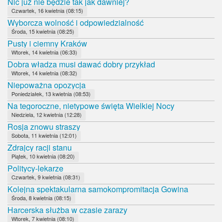
Nic już nie będzie tak jak dawniej?
Czwartek, 16 kwietnia (08:15)
Wyborcza wolność i odpowiedzialność
Środa, 15 kwietnia (08:25)
Pusty i ciemny Kraków
Wtorek, 14 kwietnia (06:33)
Dobra władza musi dawać dobry przykład
Wtorek, 14 kwietnia (08:32)
Niepoważna opozycja
Poniedziałek, 13 kwietnia (08:53)
Na tegoroczne, nietypowe święta Wielkiej Nocy
Niedziela, 12 kwietnia (12:28)
Rosja znowu straszy
Sobota, 11 kwietnia (12:01)
Zdrajcy racji stanu
Piątek, 10 kwietnia (08:20)
Politycy-lekarze
Czwartek, 9 kwietnia (08:31)
Kolejna spektakularna samokompromitacja Gowina
Środa, 8 kwietnia (08:15)
Harcerska służba w czasie zarazy
Wtorek, 7 kwietnia (08:10)