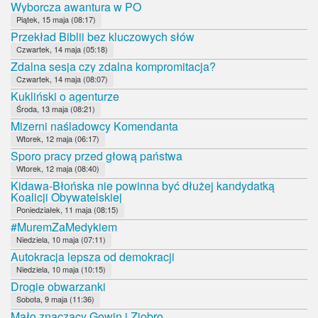
Wyborcza awantura w PO
Piątek, 15 maja (08:17)
Przekład Biblii bez kluczowych słów
Czwartek, 14 maja (05:18)
Zdalna sesja czy zdalna kompromitacja?
Czwartek, 14 maja (08:07)
Kukliński o agenturze
Środa, 13 maja (08:21)
Mizerni naśladowcy Komendanta
Wtorek, 12 maja (06:17)
Sporo pracy przed głową państwa
Wtorek, 12 maja (08:40)
Kidawa-Błońska nie powinna być dłużej kandydatką
Koalicji Obywatelskiej
Poniedziałek, 11 maja (08:15)
#MuremZaMedykiem
Niedziela, 10 maja (07:11)
Autokracja lepsza od demokracji
Niedziela, 10 maja (10:15)
Drogie obwarzanki
Sobota, 9 maja (11:36)
Mało znaczący Gowin i Ziobro