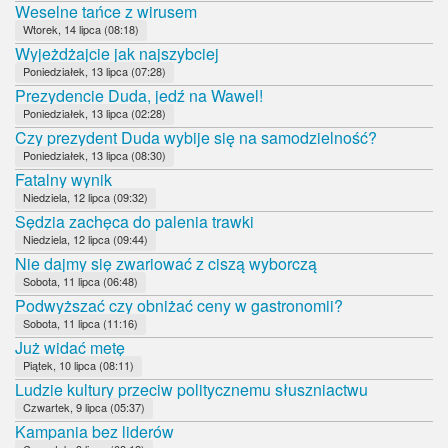
Weselne tańce z wirusem
Wtorek, 14 lipca (08:18)
Wyjeżdżajcie jak najszybciej
Poniedziałek, 13 lipca (07:28)
Prezydencie Duda, jedź na Wawel!
Poniedziałek, 13 lipca (02:28)
Czy prezydent Duda wybije się na samodzielność?
Poniedziałek, 13 lipca (08:30)
Fatalny wynik
Niedziela, 12 lipca (09:32)
Sędzia zachęca do palenia trawki
Niedziela, 12 lipca (09:44)
Nie dajmy się zwariować z ciszą wyborczą
Sobota, 11 lipca (06:48)
Podwyższać czy obniżać ceny w gastronomii?
Sobota, 11 lipca (11:16)
Już widać metę
Piątek, 10 lipca (08:11)
Ludzie kultury przeciw politycznemu słuszniactwu
Czwartek, 9 lipca (05:37)
Kampania bez liderów