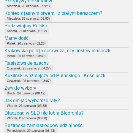
Przepływy elektoratów
Niedziela, 28 czerwca (09:21)
Koniec z jasnym piwem i z białym barszczem?
Niedziela, 28 czerwca (08:03)
Podziwiajmy Polskę
Sobota, 27 czerwca (10:12)
Mamy dość!
Piątek, 26 czerwca (02:28)
Krakowska policja sprawdza, czy nosimy maseczki
Piątek, 26 czerwca (08:32)
Rasistowskie szachy
Czwartek, 25 czerwca (04:27)
Kukliński ważniejszy od Pułaskiego i Kościuszki
Czwartek, 25 czerwca (08:07)
Zwykłe wybory
Środa, 24 czerwca (08:12)
Jak omijać wyborcze rafy?
Wtorek, 23 czerwca (05:38)
Dlaczego w SLD nie lubią Biedronia?
Wtorek, 23 czerwca (08:08)
Beztroska zamiast odpowiedzialności
Poniedziałek, 22 czerwca (06:43)