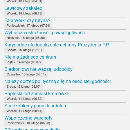
Wtorek, 18 lutego (04:01)
Lewicowy zakalec
Wtorek, 18 lutego (08:13)
Fajerwerki czy rutyna?
Poniedziałek, 17 lutego (07:24)
Wyborcza ostrożność i powściągliwość
Niedziela, 16 lutego (08:30)
Karygodne niedopatrzenie ochrony Prezydenta RP
Sobota, 15 lutego (12:21)
Nie ma żadnego centrum
Piątek, 14 lutego (08:07)
Biedroniowi nie wadzą ludobójcy
Czwartek, 13 lutego (08:11)
Należy oprzeć polityczną siłę na osobistej godności
Środa, 12 lutego (08:07)
Papieski tort zamiast kremówki
Wtorek, 11 lutego (06:32)
Spadkobiercy pana Jourdaina
Wtorek, 11 lutego (08:14)
Współczesne warchoły
Poniedziałek, 10 lutego (06:28)
PO nadal w martwym dryfie