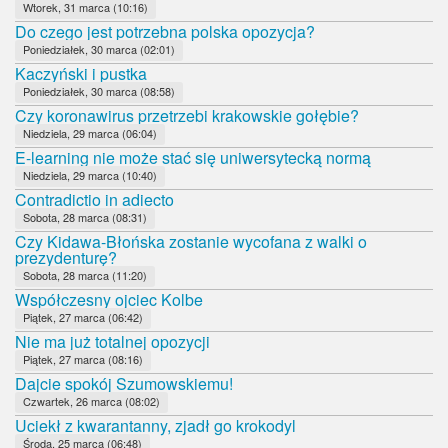
Wtorek, 31 marca (10:16)
Do czego jest potrzebna polska opozycja?
Poniedziałek, 30 marca (02:01)
Kaczyński i pustka
Poniedziałek, 30 marca (08:58)
Czy koronawirus przetrzebi krakowskie gołębie?
Niedziela, 29 marca (06:04)
E-learning nie może stać się uniwersytecką normą
Niedziela, 29 marca (10:40)
Contradictio in adiecto
Sobota, 28 marca (08:31)
Czy Kidawa-Błońska zostanie wycofana z walki o
prezydenturę?
Sobota, 28 marca (11:20)
Współczesny ojciec Kolbe
Piątek, 27 marca (06:42)
Nie ma już totalnej opozycji
Piątek, 27 marca (08:16)
Dajcie spokój Szumowskiemu!
Czwartek, 26 marca (08:02)
Uciekł z kwarantanny, zjadł go krokodyl
Środa, 25 marca (06:48)