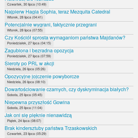
Czwartek, 30 lipca (10:49)
Najpierw Hagia Sophia, teraz Mezquita Catedral
Wtorek, 28 lipca (04:41)
Potencjalnie wygrani, faktycznie przegrani
Wtorek, 28 lipca (07:55)
Czy Kościół sprosta wymaganiom państwa Majdanów?
Poniedziałek, 27 lipca (04:15)
Zagubiona i bezradna opozycja
Poniedziałek, 27 lipca (07:59)
Sieroty po PRL w akcji
Niedziela, 26 lipca (05:26)
Opozycyjne jojczenie powyborcze
Niedziela, 26 lipca (08:10)
Dowartościowanie czarnych, czy dyskryminacja białych?
Sobota, 25 lipca (05:45)
Niepewna przyszłość Gowina
Sobota, 25 lipca (11:04)
Jak oni się pięknie nienawidzą
Piątek, 24 lipca (08:07)
Brak kindersztuby państwa Trzaskowskich
Czwartek, 23 lipca (05:29)