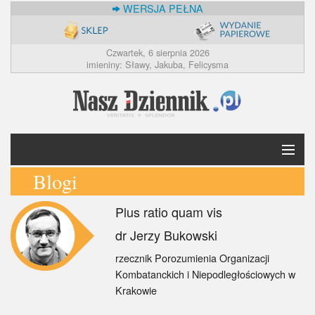
WERSJA PEŁNA
Czwartek, 6 sierpnia 2026
imieniny: Sławy, Jakuba, Felicysma
Blogi
Krótko
Plus ratio quam vis
Polska
dr Jerzy Bukowski
Świat
rzecznik Porozumienia Organizacji
Kombatanckich i Niepodległościowych w
Ekonomia
Krakowie