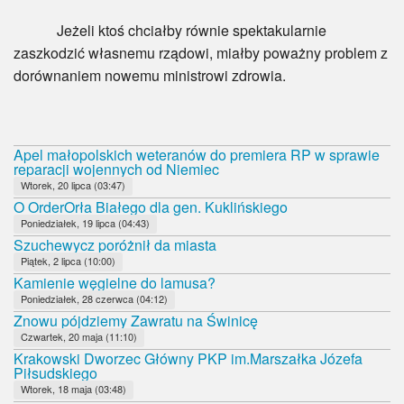
Jeżeli ktoś chciałby równie spektakularnie
zaszkodzić własnemu rządowi, miałby poważny problem z
dorównaniem nowemu ministrowi zdrowia.
Apel małopolskich weteranów do premiera RP w sprawie
reparacji wojennych od Niemiec
Wtorek, 20 lipca (03:47)
O OrderOrła Białego dla gen. Kuklińskiego
Poniedziałek, 19 lipca (04:43)
Szuchewycz poróżnił da miasta
Piątek, 2 lipca (10:00)
Kamienie węgielne do lamusa?
Poniedziałek, 28 czerwca (04:12)
Znowu pójdziemy Zawratu na Świnicę
Czwartek, 20 maja (11:10)
Krakowski Dworzec Główny PKP im.Marszałka Józefa
Piłsudskiego
Wtorek, 18 maja (03:48)