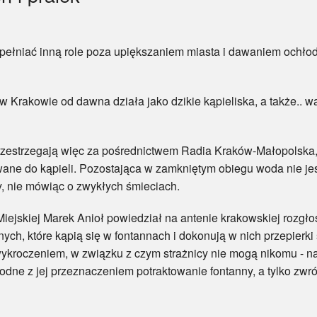
niać inną role poza upiększaniem miasta i dawaniem ochł
kowie od dawna działa jako dzikie kąpieliska, a także.. wann
rzegają więc za pośrednictwem Radia Kraków-Małopolska, ab
wane do kąpieli. Pozostająca w zamkniętym obiegu woda nie j
dy, nie mówiąc o zwykłych śmieciach.
iej Marek Anioł powiedział na antenie krakowskiej rozgłośn
ch, które kąpią się w fontannach i dokonują w nich przepierk
k wykroczeniem, w związku z czym strażnicy nie mogą nikomu -
odne z jej przeznaczeniem potraktowanie fontanny, a tylko zw