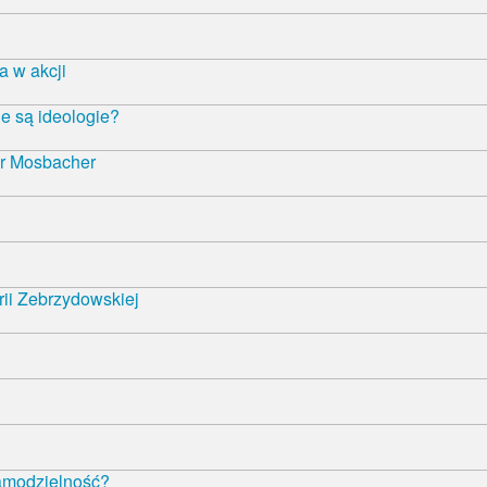
 w akcji
e są ideologie?
r Mosbacher
rii Zebrzydowskiej
samodzielność?