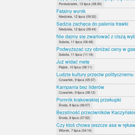
Poniedziałek, 13 lipca (08:30)
Fatalny wynik
Niedziela, 12 lipca (09:32)
Sędzia zachęca do palenia trawki
Niedziela, 12 lipca (09:44)
Nie dajmy się zwariować z ciszą wy
Sobota, 11 lipca (06:48)
Podwyższać czy obniżać ceny w gas
Sobota, 11 lipca (11:16)
Już widać metę
Piątek, 10 lipca (08:11)
Ludzie kultury przeciw politycznemu
Czwartek, 9 lipca (05:37)
Kampania bez liderów
Czwartek, 9 lipca (08:12)
Pomnik krakowskiej przekupki
Środa, 8 lipca (06:07)
Bezsilność przeciwników Kaczyński
Środa, 8 lipca (07:52)
Czy ktoś chowa jeszcze asa w ręka
Wtorek, 7 lipca (04:14)