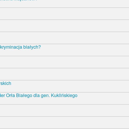
kryminacja białych?
wskich
r Orła Białego dla gen. Kuklińskiego