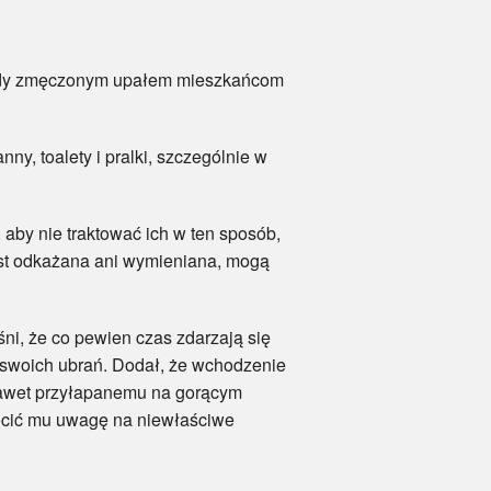
ody zmęczonym upałem mieszkańcom
y, toalety i pralki, szczególnie w
y nie traktować ich w ten sposób,
est odkażana ani wymieniana, mogą
i, że co pewien czas zdarzają się
i swoich ubrań. Dodał, że wchodzenie
 nawet przyłapanemu na gorącym
rócić mu uwagę na niewłaściwe