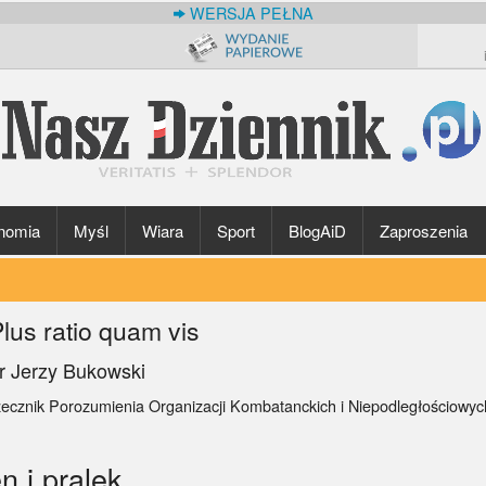
WERSJA PEŁNA
nomia
Myśl
Wiara
Sport
BlogAiD
Zaproszenia
lus ratio quam vis
r Jerzy Bukowski
zecznik Porozumienia Organizacji Kombatanckich i Niepodległościowy
n i pralek