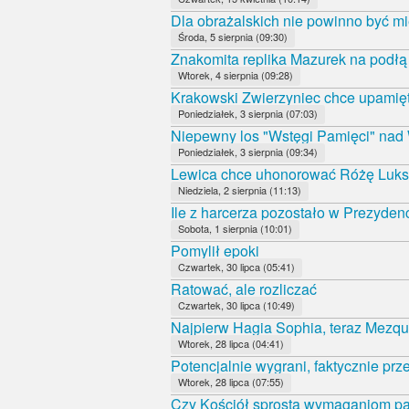
Dla obrażalskich nie powinno być mi
Środa, 5 sierpnia (09:30)
Znakomita replika Mazurek na podł
Wtorek, 4 sierpnia (09:28)
Krakowski Zwierzyniec chce upamięt
Poniedziałek, 3 sierpnia (07:03)
Niepewny los "Wstęgi Pamięci" nad
Poniedziałek, 3 sierpnia (09:34)
Lewica chce uhonorować Różę Luk
Niedziela, 2 sierpnia (11:13)
Ile z harcerza pozostało w Prezyde
Sobota, 1 sierpnia (10:01)
Pomylił epoki
Czwartek, 30 lipca (05:41)
Ratować, ale rozliczać
Czwartek, 30 lipca (10:49)
Najpierw Hagia Sophia, teraz Mezqui
Wtorek, 28 lipca (04:41)
Potencjalnie wygrani, faktycznie prz
Wtorek, 28 lipca (07:55)
Czy Kościół sprosta wymaganiom 