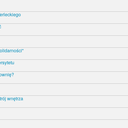
erleckiego
ć
olidarności"
rsytetu
łownię?
trój wnętrza