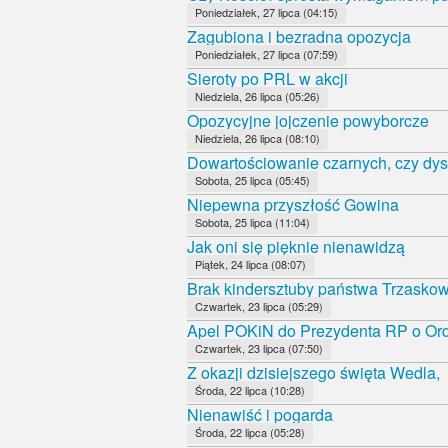
Poniedziałek, 27 lipca (04:15)
Zagubiona i bezradna opozycja
Poniedziałek, 27 lipca (07:59)
Sieroty po PRL w akcji
Niedziela, 26 lipca (05:26)
Opozycyjne jojczenie powyborcze
Niedziela, 26 lipca (08:10)
Dowartościowanie czarnych, czy dys
Sobota, 25 lipca (05:45)
Niepewna przyszłość Gowina
Sobota, 25 lipca (11:04)
Jak oni się pięknie nienawidzą
Piątek, 24 lipca (08:07)
Brak kindersztuby państwa Trzasko
Czwartek, 23 lipca (05:29)
Apel POKiN do Prezydenta RP o Orde
Czwartek, 23 lipca (07:50)
Z okazji dzisiejszego święta Wedla,
Środa, 22 lipca (10:28)
Nienawiść i pogarda
Środa, 22 lipca (05:28)