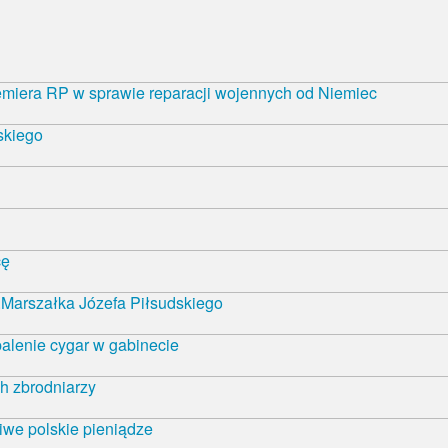
emiera RP w sprawie reparacji wojennych od Niemiec
skiego
cę
Marszałka Józefa Piłsudskiego
alenie cygar w gabinecie
h zbrodniarzy
iwe polskie pieniądze