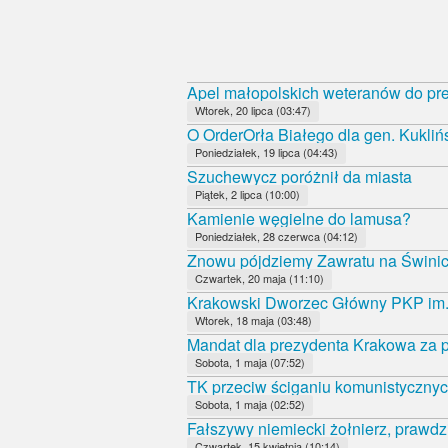
Apel małopolskich weteranów do pr
Wtorek, 20 lipca (03:47)
O OrderOrła Białego dla gen. Kukliń
Poniedziałek, 19 lipca (04:43)
Szuchewycz poróżnił da miasta
Piątek, 2 lipca (10:00)
Kamienie węgielne do lamusa?
Poniedziałek, 28 czerwca (04:12)
Znowu pójdziemy Zawratu na Świni
Czwartek, 20 maja (11:10)
Krakowski Dworzec Główny PKP im.
Wtorek, 18 maja (03:48)
Mandat dla prezydenta Krakowa za p
Sobota, 1 maja (07:52)
TK przeciw ściganiu komunistycznyc
Sobota, 1 maja (02:52)
Fałszywy niemiecki żołnierz, prawdz
Czwartek, 15 kwietnia (10:14)