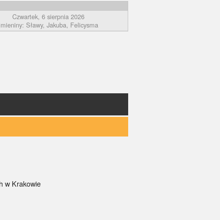
Czwartek, 6 sierpnia 2026
imieniny: Sławy, Jakuba, Felicysma
ch w Krakowie