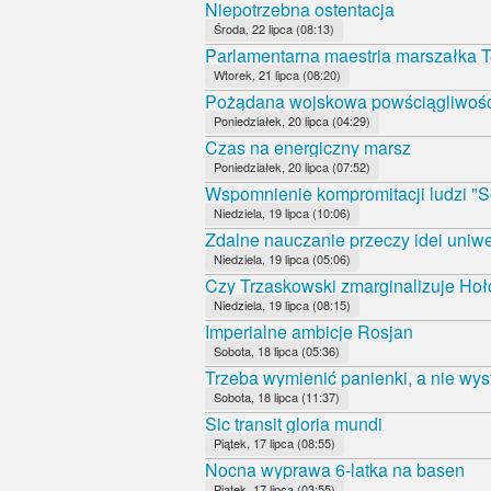
Niepotrzebna ostentacja
Środa, 22 lipca (08:13)
Parlamentarna maestria marszałka T
Wtorek, 21 lipca (08:20)
Pożądana wojskowa powściągliwoś
Poniedziałek, 20 lipca (04:29)
Czas na energiczny marsz
Poniedziałek, 20 lipca (07:52)
Wspomnienie kompromitacji ludzi "S
Niedziela, 19 lipca (10:06)
Zdalne nauczanie przeczy idei uniwe
Niedziela, 19 lipca (05:06)
Czy Trzaskowski zmarginalizuje Ho
Niedziela, 19 lipca (08:15)
Imperialne ambicje Rosjan
Sobota, 18 lipca (05:36)
Trzeba wymienić panienki, a nie wys
Sobota, 18 lipca (11:37)
Sic transit gloria mundi
Piątek, 17 lipca (08:55)
Nocna wyprawa 6-latka na basen
Piątek, 17 lipca (03:55)