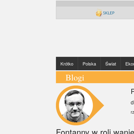
Krótko
Polska
Świat
Eko
Blogi
P
d
r
Fontanny w roli wanie