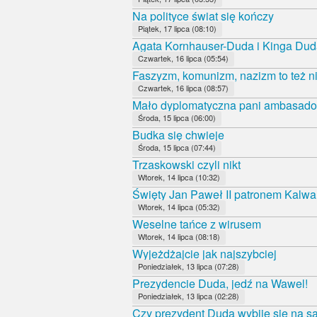
Na polityce świat się kończy
Piątek, 17 lipca (08:10)
Agata Kornhauser-Duda i Kinga Duda
Czwartek, 16 lipca (05:54)
Faszyzm, komunizm, nazizm to też ni
Czwartek, 16 lipca (08:57)
Mało dyplomatyczna pani ambasado
Środa, 15 lipca (06:00)
Budka się chwieje
Środa, 15 lipca (07:44)
Trzaskowski czyli nikt
Wtorek, 14 lipca (10:32)
Święty Jan Paweł II patronem Kalwa
Wtorek, 14 lipca (05:32)
Weselne tańce z wirusem
Wtorek, 14 lipca (08:18)
Wyjeżdżajcie jak najszybciej
Poniedziałek, 13 lipca (07:28)
Prezydencie Duda, jedź na Wawel!
Poniedziałek, 13 lipca (02:28)
Czy prezydent Duda wybije się na 