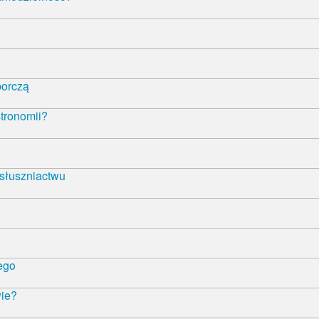
borczą
tronomii?
 słuszniactwu
ego
wie?