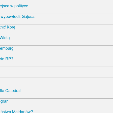
ejsca w polityce
ą wypowiedź Gajosa
nić Korę
 Wisłą
semburg
ncie RP?
ta Catedral
egrani
państwa Majdanów?