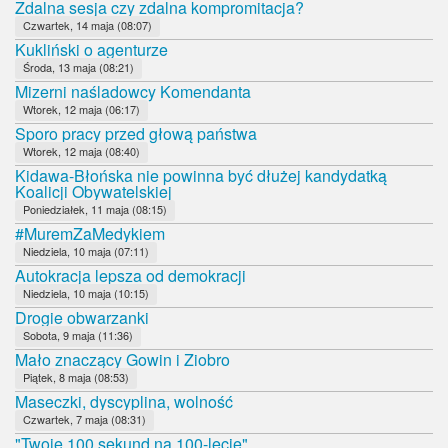
Zdalna sesja czy zdalna kompromitacja?
Czwartek, 14 maja (08:07)
Kukliński o agenturze
Środa, 13 maja (08:21)
Mizerni naśladowcy Komendanta
Wtorek, 12 maja (06:17)
Sporo pracy przed głową państwa
Wtorek, 12 maja (08:40)
Kidawa-Błońska nie powinna być dłużej kandydatką
Koalicji Obywatelskiej
Poniedziałek, 11 maja (08:15)
#MuremZaMedykiem
Niedziela, 10 maja (07:11)
Autokracja lepsza od demokracji
Niedziela, 10 maja (10:15)
Drogie obwarzanki
Sobota, 9 maja (11:36)
Mało znaczący Gowin i Ziobro
Piątek, 8 maja (08:53)
Maseczki, dyscyplina, wolność
Czwartek, 7 maja (08:31)
"Twoje 100 sekund na 100-lecie"