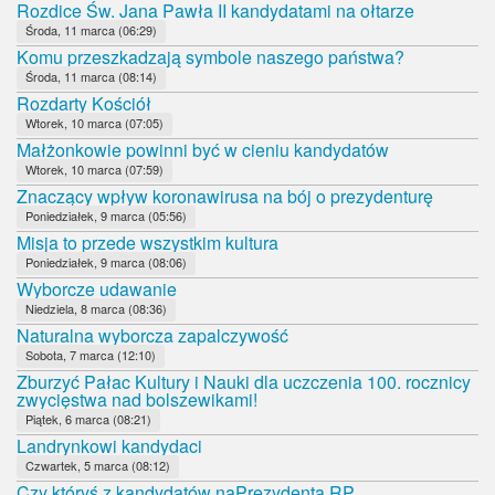
Rozdice Św. Jana Pawła II kandydatami na ołtarze
Środa, 11 marca (06:29)
Komu przeszkadzają symbole naszego państwa?
Środa, 11 marca (08:14)
Rozdarty Kościół
Wtorek, 10 marca (07:05)
Małżonkowie powinni być w cieniu kandydatów
Wtorek, 10 marca (07:59)
Znaczący wpływ koronawirusa na bój o prezydenturę
Poniedziałek, 9 marca (05:56)
Misja to przede wszystkim kultura
Poniedziałek, 9 marca (08:06)
Wyborcze udawanie
Niedziela, 8 marca (08:36)
Naturalna wyborcza zapalczywość
Sobota, 7 marca (12:10)
Zburzyć Pałac Kultury i Nauki dla uczczenia 100. rocznicy
zwycięstwa nad bolszewikami!
Piątek, 6 marca (08:21)
Landrynkowi kandydaci
Czwartek, 5 marca (08:12)
Czy któryś z kandydatów naPrezydenta RP