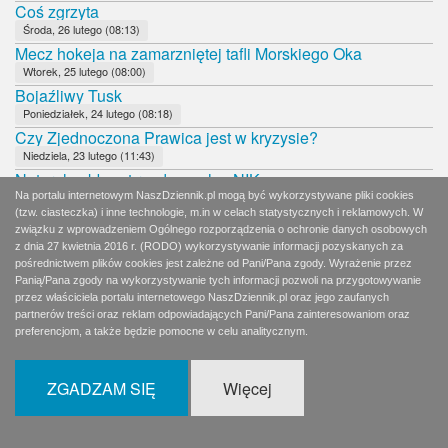
Coś zgrzyta
Środa, 26 lutego (08:13)
Mecz hokeja na zamarzniętej tafli Morskiego Oka
Wtorek, 25 lutego (08:00)
Bojaźliwy Tusk
Poniedziałek, 24 lutego (08:18)
Czy Zjednoczona Prawica jest w kryzysie?
Niedziela, 23 lutego (11:43)
Naturalny kłopot rządzących z NIK
Sobota, 22 lutego (11:54)
Na portalu internetowym NaszDziennik.pl mogą być wykorzystywane pliki cookies
(tzw. ciasteczka) i inne technologie, m.in w celach statystycznych i reklamowych. W
Polscy komuniści proszą o pomoc
związku z wprowadzeniem Ogólnego rozporządzenia o ochronie danych osobowych
Piątek, 21 lutego (08:10)
z dnia 27 kwietnia 2016 r. (RODO) wykorzystywanie informacji pozyskanych za
Kto za nimi stoi?
pośrednictwem plików cookies jest zależne od Pani/Pana zgody. Wyrażenie przez
Czwartek, 20 lutego (08:19)
Panią/Pana zgody na wykorzystywanie tych informacji pozwoli na przygotowywanie
przez właściciela portalu internetowego NaszDziennik.pl oraz jego zaufanych
Katyń i Smoleńsk poza polityką
partnerów treści oraz reklam odpowiadających Pani/Pana zainteresowaniom oraz
Środa, 19 lutego (08:09)
preferencjom, a także będzie pomocne w celu analitycznym.
Niehonorowy Wałęsa
Wtorek, 18 lutego (04:01)
ZGADZAM SIĘ
Więcej
Lewicowy zakalec
Wtorek, 18 lutego (08:13)
Fajerwerki czy rutyna?