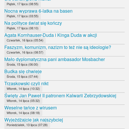
Piątek, 17 lipca (08:55)
Nocna wyprawa 6-latka na basen
Piątek, 17 lipca (03:55)
Na polityce świat się kończy
Piątek, 17 lipca (08:10)
Agata Kornhauser-Duda i Kinga Duda w akcji
Czwartek, 16 lipca (05:54)
Faszyzm, komunizm, nazizm to też nie są ideologie?
Czwartek, 16 lipca (08:57)
Mało dyplomatyczna pani ambasador Mosbacher
Środa, 15 lipca (06:00)
Budka się chwieje
Środa, 15 lipca (07:44)
Trzaskowski czyli nikt
Wtorek, 14 lipca (10:32)
Święty Jan Paweł II patronem Kalwarii Zebrzydowskiej
Wtorek, 14 lipca (05:32)
Weselne tańce z wirusem
Wtorek, 14 lipca (08:18)
Wyjeżdżajcie jak najszybciej
Poniedziałek, 13 lipca (07:28)