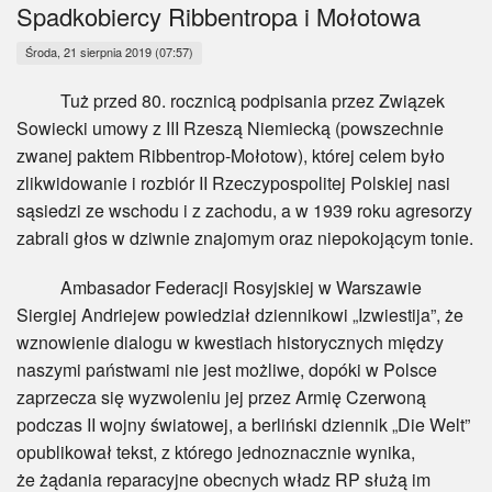
Myśl
Spadkobiercy Ribbentropa i Mołotowa
Środa, 21 sierpnia 2019 (07:57)
Wiara
Tuż przed 80. rocznicą podpisania przez Związek
Sport
Sowiecki umowy z III Rzeszą Niemiecką (powszechnie
zwanej paktem Ribbentrop-Mołotow), której celem było
BlogAiD
zlikwidowanie i rozbiór II Rzeczypospolitej Polskiej nasi
sąsiedzi ze wschodu i z zachodu, a w 1939 roku agresorzy
Zaproszenia
zabrali głos w dziwnie znajomym oraz niepokojącym tonie.
Ambasador Federacji Rosyjskiej w Warszawie
Siergiej Andriejew powiedział dziennikowi „Izwiestija”, że
wznowienie dialogu w kwestiach historycznych między
naszymi państwami nie jest możliwe, dopóki w Polsce
zaprzecza się wyzwoleniu jej przez Armię Czerwoną
podczas II wojny światowej, a berliński dziennik „Die Welt”
opublikował tekst, z którego jednoznacznie wynika,
że żądania reparacyjne obecnych władz RP służą im