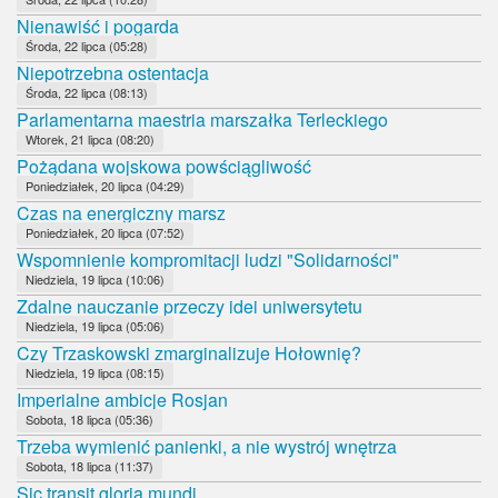
Nienawiść i pogarda
Środa, 22 lipca (05:28)
Niepotrzebna ostentacja
Środa, 22 lipca (08:13)
Parlamentarna maestria marszałka Terleckiego
Wtorek, 21 lipca (08:20)
Pożądana wojskowa powściągliwość
Poniedziałek, 20 lipca (04:29)
Czas na energiczny marsz
Poniedziałek, 20 lipca (07:52)
Wspomnienie kompromitacji ludzi "Solidarności"
Niedziela, 19 lipca (10:06)
Zdalne nauczanie przeczy idei uniwersytetu
Niedziela, 19 lipca (05:06)
Czy Trzaskowski zmarginalizuje Hołownię?
Niedziela, 19 lipca (08:15)
Imperialne ambicje Rosjan
Sobota, 18 lipca (05:36)
Trzeba wymienić panienki, a nie wystrój wnętrza
Sobota, 18 lipca (11:37)
Sic transit gloria mundi