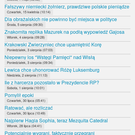
Fałszywy niemiecki żołnierz, prawdziwe polskie pieniądze
Czwartek, 15 kwietnia (10:14)
Dla obrażalskich nie powinno być miejsca w polityce
Środa, 5 sierpnia (09:30)
Znakomita replika Mazurek na podłą wypowiedź Gajosa
Wtorek, 4 sierpnia (09:28)
Krakowski Zwierzyniec chce upamiętnić Korę
Poniedziałek, 3 sierpnia (07:03)
Niepewny los "Wstęgi Pamięci" nad Wisłą
Poniedziałek, 3 sierpnia (09:34)
Lewica chce uhonorować Różę Luksemburg
Niedziela, 2 sierpnia (11:13)
Ile z harcerza pozostało w Prezydencie RP?
Sobota, 1 sierpnia (10:01)
Pomylił epoki
Czwartek, 30 lipca (05:41)
Ratować, ale rozliczać
Czwartek, 30 lipca (10:49)
Najpierw Hagia Sophia, teraz Mezquita Catedral
Wtorek, 28 lipca (04:41)
Potencjalnie wygrani, faktycznie przegrani