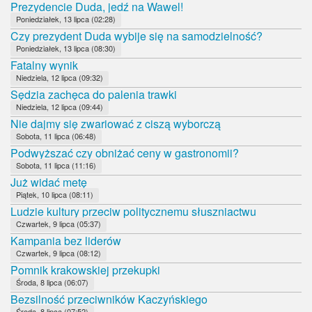
Prezydencie Duda, jedź na Wawel!
Poniedziałek, 13 lipca (02:28)
Czy prezydent Duda wybije się na samodzielność?
Poniedziałek, 13 lipca (08:30)
Fatalny wynik
Niedziela, 12 lipca (09:32)
Sędzia zachęca do palenia trawki
Niedziela, 12 lipca (09:44)
Nie dajmy się zwariować z ciszą wyborczą
Sobota, 11 lipca (06:48)
Podwyższać czy obniżać ceny w gastronomii?
Sobota, 11 lipca (11:16)
Już widać metę
Piątek, 10 lipca (08:11)
Ludzie kultury przeciw politycznemu słuszniactwu
Czwartek, 9 lipca (05:37)
Kampania bez liderów
Czwartek, 9 lipca (08:12)
Pomnik krakowskiej przekupki
Środa, 8 lipca (06:07)
Bezsilność przeciwników Kaczyńskiego
Środa, 8 lipca (07:52)