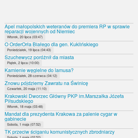
Apel małopolskich weteranów do premiera RP w sprawie
reparacji wojennych od Niemiec
Wtorek, 20 lipca (03:47)
O OrderOrła Białego dla gen. Kuklińskiego
Poniedziałek, 19 lipca (04:43)
Szuchewycz poróżnił da miasta
Piątek, 2 lipca (10:00)
Kamienie węgielne do lamusa?
Poniedziałek, 28 czerwca (04:12)
Znowu pójdziemy Zawratu na Świnicę
Czwartek, 20 maja (11:10)
Krakowski Dworzec Główny PKP im.Marszałka Józefa
Piłsudskiego
Wtorek, 18 maja (03:48)
Mandat dla prezydenta Krakowa za palenie cygar w
gabinecie
Sobota, 1 maja (07:52)
TK przeciw ściganiu komunistycznych zbrodniarzy
Sobota, 1 maja (02:52)