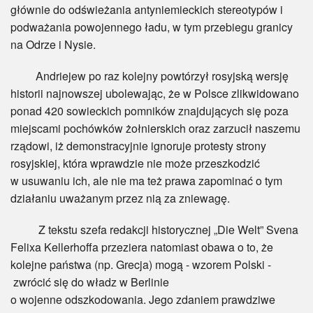
głównie do odświeżania antyniemieckich stereotypów i
podważania powojennego ładu, w tym przebiegu granicy
na Odrze i Nysie.
Andriejew po raz kolejny powtórzył rosyjską wersję
historii najnowszej ubolewając, że w Polsce zlikwidowano
ponad 420 sowieckich pomników znajdujących się poza
miejscami pochówków żołnierskich oraz zarzucił naszemu
rządowi, iż demonstracyjnie ignoruje protesty strony
rosyjskiej, która wprawdzie nie może przeszkodzić
w usuwaniu ich, ale nie ma też prawa zapominać o tym
działaniu uważanym przez nią za zniewagę.
Z tekstu szefa redakcji historycznej „Die Welt” Svena
Felixa Kellerhoffa przeziera natomiast obawa o to, że
kolejne państwa (np. Grecja) mogą - wzorem Polski -
zwrócić się do władz w Berlinie
o wojenne odszkodowania. Jego zdaniem prawdziwe