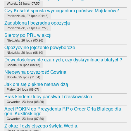
Wtorek, 28 lipca (07:55)
Czy Kościół sprosta wymaganiom państwa Majdanów?
Poniedziałek, 27 lipca (04:15)
Zagubiona i bezradna opozycja
Poniedziałek, 27 lipca (07:59)
Sieroty po PRL w akcji
Niedziela, 26 lipca (05:26)
Opozycyjne jojczenie powyborcze
Niedziela, 26 lipca (08:10)
Dowartościowanie czarnych, czy dyskryminacja białych?
Sobota, 25 lipca (05:45)
Niepewna przyszłość Gowina
Sobota, 25 lipca (11:04)
Jak oni się pięknie nienawidzą
Piątek, 24 lipca (08:07)
Brak kindersztuby państwa Trzaskowskich
Czwartek, 23 lipca (05:29)
Apel POKiN do Prezydenta RP o Order Orła Białego dla
gen. Kuklińskiego
Czwartek, 23 lipca (07:50)
Z okazji dzisiejszego święta Wedla,
Środa, 22 lipca (10:28)