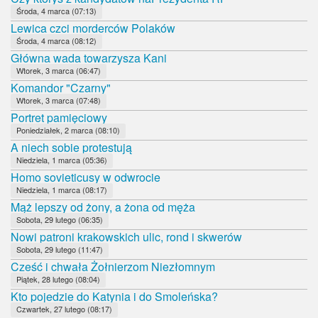
Środa, 4 marca (07:13)
Lewica czci morderców Polaków
Środa, 4 marca (08:12)
Główna wada towarzysza Kani
Wtorek, 3 marca (06:47)
Komandor "Czarny"
Wtorek, 3 marca (07:48)
Portret pamięciowy
Poniedziałek, 2 marca (08:10)
A niech sobie protestują
Niedziela, 1 marca (05:36)
Homo sovieticusy w odwrocie
Niedziela, 1 marca (08:17)
Mąż lepszy od żony, a żona od męża
Sobota, 29 lutego (06:35)
Nowi patroni krakowskich ulic, rond i skwerów
Sobota, 29 lutego (11:47)
Cześć i chwała Żołnierzom Niezłomnym
Piątek, 28 lutego (08:04)
Kto pojedzie do Katynia i do Smoleńska?
Czwartek, 27 lutego (08:17)