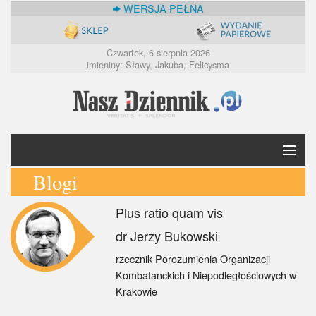
WERSJA PEŁNA
Czwartek, 6 sierpnia 2026
imieniny: Sławy, Jakuba, Felicysma
Blogi
Krótko
Plus ratio quam vis
Polska
dr Jerzy Bukowski
Świat
rzecznik Porozumienia Organizacji
Kombatanckich i Niepodległościowych w
Ekonomia
Krakowie