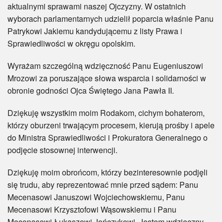
aktualnymi sprawami naszej Ojczyzny. W ostatnich
wyborach parlamentarnych udzielił poparcia właśnie Panu
Patrykowi Jakiemu kandydującemu z listy Prawa i
Sprawiedliwości w okręgu opolskim.
Wyrażam szczególną wdzięczność Panu Eugeniuszowi
Mrozowi za poruszające słowa wsparcia i solidarności w
obronie godności Ojca Świętego Jana Pawła II.
Dziękuję wszystkim moim Rodakom, cichym bohaterom,
którzy oburzeni trwającym procesem, kierują prośby i apele
do Ministra Sprawiedliwości i Prokuratora Generalnego o
podjęcie stosownej interwencji.
Dziękuję moim obrońcom, którzy bezinteresownie podjęli
się trudu, aby reprezentować mnie przed sądem: Panu
Mecenasowi Januszowi Wojciechowskiemu, Panu
Mecenasowi Krzysztofowi Wąsowskiemu i Panu
Mecenasowi Łukaszowi Jończykowi. Jestem wdzięczny