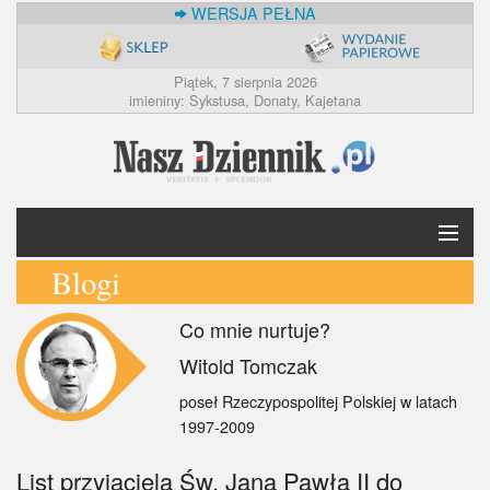
WERSJA PEŁNA
Piątek, 7 sierpnia 2026
imieniny: Sykstusa, Donaty, Kajetana
Blogi
Krótko
Co mnie nurtuje?
Polska
Witold Tomczak
Świat
poseł Rzeczypospolitej Polskiej w latach
1997-2009
Ekonomia
List przyjaciela Św. Jana Pawła II do