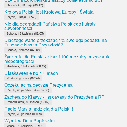
Czwartek, 23 maja (03:12)
Królowa Polski jest Królową Europy i Świata!
Piątek, 3 maja (03:40)
Nie dla degradacji Państwa Polskiego i utraty
suwerenności
Sobota, 13 kwietnia (02:05)
Dlaczego warto przekazać 1% swojego podatku na
Fundację Nasza Przyszłość?
Sobota, 2 marca (07:12)
Życzenia dla Polski z okazji 100 rocznicy odzyskania
niepodległości
Niedziela, 4 listopada (06:19)
Ułaskawienie po 17 latach
Środa, 6 grudnia (02:24)
Oczekując na decyzję Prezydenta
Piątek, 20 października (05:30)
Zachęta do Klątwy - list otwarty do Prezydenta RP
Poniedziałek, 13 marca (12:07)
Radio Maryja nadzieją dla Polski !
Piątek, 23 grudnia (09:05)
Wyrok w Dniu Papieskim...
Wtorek, 13 grudnia (01:17)