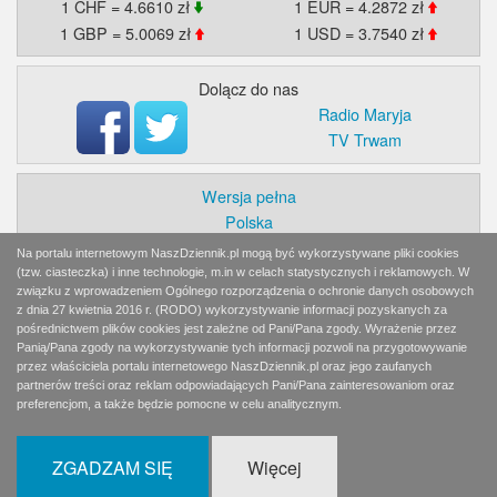
1 CHF = 4.6610 zł
1 EUR = 4.2872 zł
1 GBP = 5.0069 zł
1 USD = 3.7540 zł
Dolącz do nas
Radio Maryja
TV Trwam
Wersja pełna
Polska
Świat
Na portalu internetowym NaszDziennik.pl mogą być wykorzystywane pliki cookies
Ekonomia
(tzw. ciasteczka) i inne technologie, m.in w celach statystycznych i reklamowych. W
związku z wprowadzeniem Ogólnego rozporządzenia o ochronie danych osobowych
Myśl
z dnia 27 kwietnia 2016 r. (RODO) wykorzystywanie informacji pozyskanych za
Wiara
pośrednictwem plików cookies jest zależne od Pani/Pana zgody. Wyrażenie przez
Sport
Panią/Pana zgody na wykorzystywanie tych informacji pozwoli na przygotowywanie
przez właściciela portalu internetowego NaszDziennik.pl oraz jego zaufanych
BlogiAiD
partnerów treści oraz reklam odpowiadających Pani/Pana zainteresowaniom oraz
Zaproszenia
preferencjom, a także będzie pomocne w celu analitycznym.
Prenumerata
Reklama
ZGADZAM SIĘ
Więcej
Kontakt