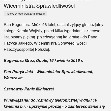
Myśl
Wiceministra Sprawiedliwości
Wiara
Piątek, 24 czerwca 2016 (01:33)
Pan Eugeniusz Mróz, 96 letni, ostatni żyjący gimnazjalny
Sport
kolega Karola Wojtyły, przed kilku tygodniami skierował
list, pisany piękną, przedwojenną kaligrafią - do Pana
BlogAiD
Patryka Jakiego, Wiceministra Sprawiedliwości
Rzeczypospolitej Polskiej.
Zaproszenia
Eugeniusz Mróz, Opole, 16 kwietnia 2016 r.
Pan Patryk Jaki - Wiceminister Sprawiedliwości,
Warszawa
Szanowny Panie Ministrze!
W nawiązaniu do rozmowy telefonicznej w dniu 16
kwietnia b.r. - uprzejmie proszę - o zainteresowanie się