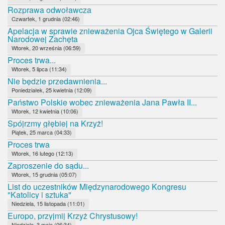
Rozprawa odwoławcza
Czwartek, 1 grudnia (02:46)
Apelacja w sprawie znieważenia Ojca Świętego w Galerii
Narodowej Zachęta
Wtorek, 20 września (06:59)
Proces trwa...
Wtorek, 5 lipca (11:34)
Nie będzie przedawnienia...
Poniedziałek, 25 kwietnia (12:09)
Państwo Polskie wobec znieważenia Jana Pawła II...
Wtorek, 12 kwietnia (10:06)
Spójrzmy głębiej na Krzyż!
Piątek, 25 marca (04:33)
Proces trwa
Wtorek, 16 lutego (12:13)
Zaproszenie do sądu...
Wtorek, 15 grudnia (05:07)
List do uczestników Międzynarodowego Kongresu
"Katolicy i sztuka"
Niedziela, 15 listopada (11:01)
Europo, przyjmij Krzyż Chrystusowy!
Niedziela, 3 maja (06:34)